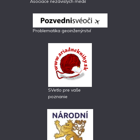
Asociace nezávislých médií
Problematika geoinženýrství
SVetlo pre vaše
poznanie