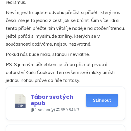
realismus.
Nevím, jestli najdete odvahu přečíst si příběh, který nás
čeká. Ale je to jedna z cest, jak se bránit. Čím více lidí si
tento příběh přečte, tím větší je naděje na otočení trendu.
Ještě pořád si myslím, že změny, kterých se v
současnosti dožíváme, nejsou nezvratné.
Pokud nás bude málo, stanou i nevratné.
PS: S jemným úšklebkem je třeba přiznat prvotní
autorství Karlu Čapkovi. Ten ovšem své mloky umístil
jednou nohou právě do říše fantasy.
Tábor svatých
Stáhnout
epub
1 soubor(y)
559.84 KB