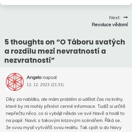
Navigace
Next:
Revoluce vědomí
pro
příspěvek
5 thoughts on “
O Táboru svatých
a rozdílu mezi nevratností a
nezvratností
”
Angelo
napsal:
12. 12. 2023 (21:31)
Díky za nabídku, ale mám problém si udělat čas na knihy,
které by mi mohly přinést cenné informace. Tudíž si určitě
nepřečtu něco, co si vybájil někdo ve své hlavě a hodil to
na papír. Navíc s takovým krizovým scénářem. Říká se,
že svou myslí vytváříš svou realitu. Tak cpát si do hlavy