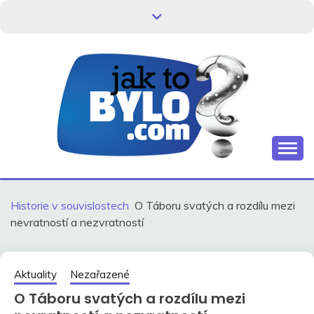
Skip
to
content
Kdo neví, jak to bylo, neovlivní, jak to bude.
HISTORIE V
SOUVISLOSTECH
Historie v souvislostech
O Táboru svatých a rozdílu mezi
nevratností a nezvratností
Aktuality
Nezařazené
O Táboru svatých a rozdílu mezi