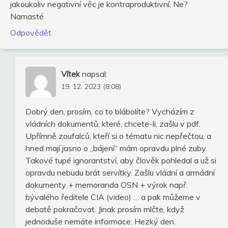
jakoukoliv negativní věc je kontraproduktivní. Ne?
Namasté
Odpovědět
Vítek
napsal:
19. 12. 2023 (8:08)
Dobrý den, prosím, co to blábolíte? Vycházím z
vládních dokumentů, které, chcete-li, zašlu v pdf.
Upřímně zoufalců, kteří si o tématu nic nepřečtou, a
hned mají jasno o „bájení“ mám opravdu plné zuby.
Takové tupé ignorantství, aby člověk pohledal a už si
opravdu nebudu brát servítky. Zašlu vládní a armádní
dokumenty + memoranda OSN + výrok např.
bývalého ředitele CIA (video) … a pak můžeme v
debatě pokračovat. Jinak prosím mlčte, když
jednoduše nemáte informace. Hezký den.