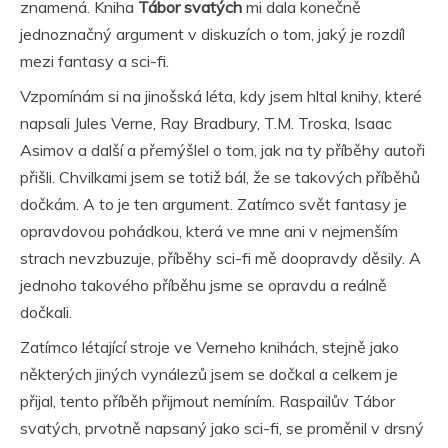
znamená. Kniha
Tábor svatých
mi dala konečně
jednoznačný argument v diskuzích o tom, jaký je rozdíl
mezi fantasy a sci-fi.
Vzpomínám si na jinošská léta, kdy jsem hltal knihy, které
napsali Jules Verne, Ray Bradbury, T.M. Troska, Isaac
Asimov a další a přemýšlel o tom, jak na ty příběhy autoři
přišli. Chvilkami jsem se totiž bál, že se takových příběhů
dočkám. A to je ten argument. Zatímco svět fantasy je
opravdovou pohádkou, která ve mne ani v nejmenším
strach nevzbuzuje, příběhy sci-fi mě doopravdy děsily. A
jednoho takového příběhu jsme se opravdu a reálně
dočkali.
Zatímco létající stroje ve Verneho knihách, stejně jako
některých jiných vynálezů jsem se dočkal a celkem je
přijal, tento příběh přijmout nemíním. Raspailův Tábor
svatých, prvotně napsaný jako sci-fi, se proměnil v drsný