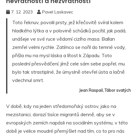
nevratností a nezvratností
7. 12. 2023
Pavel Laskavec
Toto řeknuv, povolil prsty, jež křečovitě svíral kolem
hladkého lýtka a v polovině schůdků pocítil, jak padá,
unášeje ve své ruce vědomí cizího masa. Ballan
zemřel velmi rychle. Zatímco se nořil do temné vody,
přišla mu na mysl láska a lítost k Západu. Toto
poslední přesvědčení, jímž cele sám sebe popřel, mu
bylo tak strastiplné, že úmyslně otevřel ústa a lačně
vdechnul smrt.
Jean Raspail, Tábor svatých
V době, kdy na jeden středomořský ostrov, jako na
mezistanici, dorazí tisíce migrantů denně, aby se v
evropských zemích napásli na sociálním systému, v této
době je velice moudré přemýšlet nad tím, co to pro nás