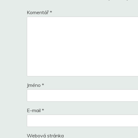
Komentář
*
Jméno
*
E-mail
*
Webová stránka