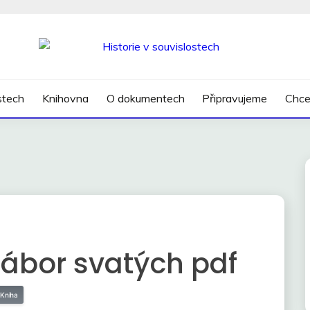
SLOSTECH
ostech
Knihovna
O dokumentech
Připravujeme
Chce
ábor svatých pdf
Kniha