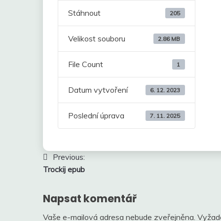
Stáhnout
205
Velikost souboru
2.86 MB
File Count
1
Datum vytvoření
6. 12. 2023
Poslední úprava
7. 11. 2025
Navigace
Previous:
Trockij epub
pro
příspěvek
Napsat komentář
Vaše e-mailová adresa nebude zveřejněna.
Vyžad