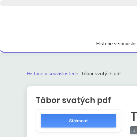
Skip
to
content
Kdo neví, jak to bylo, neovlivní, jak to bude.
HISTORIE V SOUVI
Historie v souvisl
Historie v souvislostech
Tábor svatých pdf
Tábor svatých pdf
T
Stáhnout