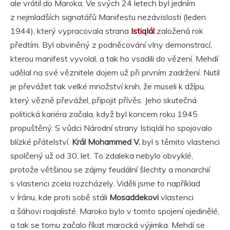
ale vrátil do Maroka. Ve svých 24 letech byl jedním
z nejmladších signatářů Manifestu nezávislosti (leden
1944), který vypracovala strana
Istiqlál
založená rok
předtím. Byl obviněný z podněcování vlny demonstrací,
kterou manifest vyvolal, a tak ho vsadili do vězení. Mehdí
udělal na své věznitele dojem už při prvním zadržení. Nutil
je převážet tak velké množství knih, že museli k džípu,
který vězně převážel, připojit přívěs. Jeho skutečná
politická kariéra začala, když byl koncem roku 1945
propuštěný. S vůdci Národní strany Istiqlál ho spojovalo
blízké přátelství.
Král Mohammed V.
byl s těmito vlastenci
spolčený už od 30. let. To zdaleka nebylo obvyklé,
protože většinou se zájmy feudální šlechty a monarchií
s vlastenci zcela rozcházely. Viděli jsme to například
v Íránu, kde proti sobě stáli
Mosaddekovi
vlastenci
a šáhovi roajalisté. Maroko bylo v tomto spojení ojedinělé,
a tak se tomu začalo říkat marocká výjimka. Mehdí se