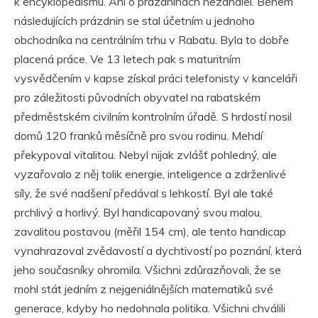
k encyklopedismu. Ani o prázdninách nezahálel. Během
následujících prázdnin se stal účetním u jednoho
obchodníka na centrálním trhu v Rabatu. Byla to dobře
placená práce. Ve 13 letech pak s maturitním
vysvědčením v kapse získal práci telefonisty v kanceláři
pro záležitosti původních obyvatel na rabatském
předměstském civilním kontrolním úřadě. S hrdostí nosil
domů 120 franků měsíčně pro svou rodinu. Mehdí
překypoval vitalitou. Nebyl nijak zvlášť pohledný, ale
vyzařovalo z něj tolik energie, inteligence a zdrženlivé
síly, že své nadšení předával s lehkostí. Byl ale také
prchlivý a horlivý. Byl handicapovaný svou malou,
zavalitou postavou (měřil 154 cm), ale tento handicap
vynahrazoval zvědavostí a dychtivostí po poznání, která
jeho současníky ohromila. Všichni zdůrazňovali, že se
mohl stát jedním z nejgeniálnějších matematiků své
generace, kdyby ho nedohnala politika. Všichni chválili