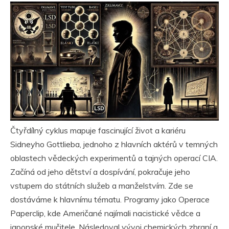
Čtyřdílný cyklus mapuje fascinující život a kariéru
Sidneyho Gottlieba, jednoho z hlavních aktérů v temných
oblastech vědeckých experimentů a tajných operací CIA.
Začíná od jeho dětství a dospívání, pokračuje jeho
vstupem do státních služeb a manželstvím. Zde se
dostáváme k hlavnímu tématu. Programy jako Operace
Paperclip, kde Američané najímali nacistické vědce a
japonské mučitele. Následoval vývoj chemických zbraní a