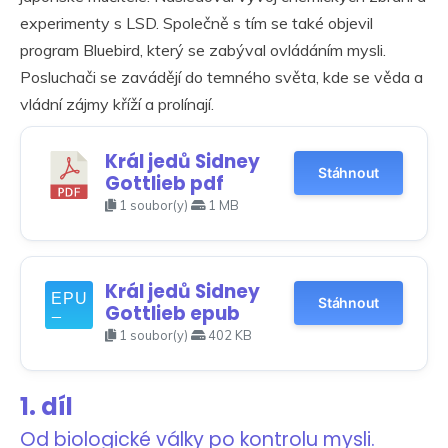
experimenty s LSD. Společně s tím se také objevil
program Bluebird, který se zabýval ovládáním mysli.
Posluchači se zavádějí do temného světa, kde se věda a
vládní zájmy kříží a prolínají.
Král jedů Sidney
Stáhnout
Gottlieb pdf
1 soubor(y)
1 MB
Král jedů Sidney
Stáhnout
Gottlieb epub
1 soubor(y)
402 KB
1. díl
Od biologické války po kontrolu mysli.