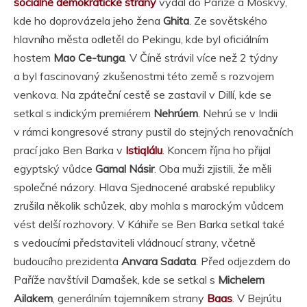
sociálně demokratické strany
vydal do Paříže a Moskvy,
kde ho doprovázela jeho žena
Ghita
. Ze sovětského
hlavního města odletěl do Pekingu, kde byl oficiálním
hostem
Mao Ce-tunga
. V Číně strávil více než 2 týdny
a byl fascinovaný zkušenostmi této země s rozvojem
venkova. Na zpáteční cestě se zastavil v Dillí, kde se
setkal s indickým premiérem
Nehrúem
. Nehrú se v Indii
v rámci kongresové strany pustil do stejných renovačních
prací jako Ben Barka v
Istiqlálu
. Koncem října ho přijal
egyptský vůdce
Gamal Násir
. Oba muži zjistili, že měli
společné názory. Hlava Sjednocené arabské republiky
zrušila několik schůzek, aby mohla s marockým vůdcem
vést delší rozhovory. V Káhiře se Ben Barka setkal také
s vedoucími představiteli vládnoucí strany, včetně
budoucího prezidenta
Anvara Sadata
. Před odjezdem do
Paříže navštívil Damašek, kde se setkal s
Michelem
Ailakem
, generálním tajemníkem strany
Baas
. V Bejrútu