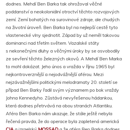
dodnes. Mehdí Ben Barka tak ohrožoval věčné
poddanství a neokoloniální otroctví těchto rozvojových
zemí. Zemí bohatých na surovinové zdroje, ale chudých
na životní úroveň. Ben Barka byl na nejlepší cestě tyto
vlastenecké vlny sjednotit. Západ by už neměl takovou
dominanci nad třetím světem. Vazalské státy
s nekonečnými dluhy a věčnými úroky by se osvobodily
ze sevření těchto železných okovů. A Mehdí Ben Marka
to mohl dokázat. Jeho únos a vražda v říjnu 1965 byl
nejkontroverznější a nejodvážnější aférou. Mezi
nejzávažnějšími politickými melodramaty 20. století se
případ Ben Barky řadil svým významem po bok vraždy
Johna Kennedyho. Zůstává nevyřešenou hádankou,
která dodnes přetrvává na obou stranách Atlantiku.
Aféra Ben Barka nám ukazuje, že stále ještě nebyla
řečená pravda, že do operace byla zapletená americká
CIA
a izraelský
MOSSAD
a že aféra Ben Barka dodnes