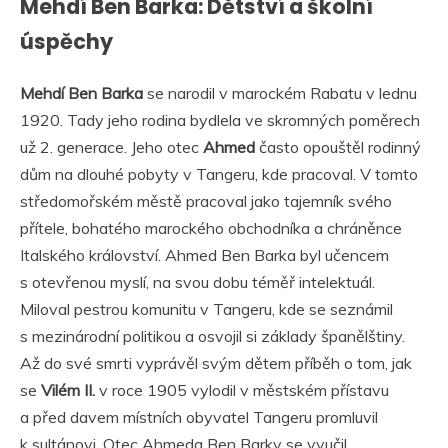
Mehdí Ben Barka: Dětství a školní
úspěchy
Mehdí Ben Barka
se narodil v marockém Rabatu v lednu
1920. Tady jeho rodina bydlela ve skromných poměrech
už 2. generace. Jeho otec
Ahmed
často opouštěl rodinný
dům na dlouhé pobyty v Tangeru, kde pracoval. V tomto
středomořském městě pracoval jako tajemník svého
přítele, bohatého marockého obchodníka a chráněnce
Italského království. Ahmed Ben Barka byl učencem
s otevřenou myslí, na svou dobu téměř intelektuál.
Miloval pestrou komunitu v Tangeru, kde se seznámil
s mezinárodní politikou a osvojil si základy španělštiny.
Až do své smrti vyprávěl svým dětem příběh o tom, jak
se
Vilém II.
v roce 1905 vylodil v městském přístavu
a před davem místních obyvatel Tangeru promluvil
k sultánovi. Otec Ahmeda Ben Barky se vyučil