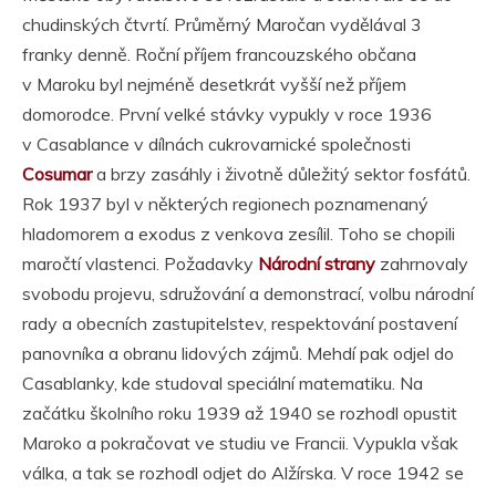
chudinských čtvrtí. Průměrný Maročan vydělával 3
franky denně. Roční příjem francouzského občana
v Maroku byl nejméně desetkrát vyšší než příjem
domorodce. První velké stávky vypukly v roce 1936
v Casablance v dílnách cukrovarnické společnosti
Cosumar
a brzy zasáhly i životně důležitý sektor fosfátů.
Rok 1937 byl v některých regionech poznamenaný
hladomorem a exodus z venkova zesílil. Toho se chopili
maročtí vlastenci. Požadavky
Národní strany
zahrnovaly
svobodu projevu, sdružování a demonstrací, volbu národní
rady a obecních zastupitelstev, respektování postavení
panovníka a obranu lidových zájmů. Mehdí pak odjel do
Casablanky, kde studoval speciální matematiku. Na
začátku školního roku 1939 až 1940 se rozhodl opustit
Maroko a pokračovat ve studiu ve Francii. Vypukla však
válka, a tak se rozhodl odjet do Alžírska. V roce 1942 se