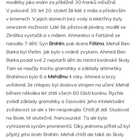
modlitby jako imám za přibližně 30 franků měsíčně.
V polovině 30. let 20. století žili lidé z mála a především
v kmenech. V jejich domech bez vody a elektřiny byly
omezené možnosti. Lidé šili, pěstovali plodiny, modlili se.
Zkrátka vystačili si s málem. Ahmedovi a Fattúmě se
narodilo 7 dětí. Syn
Brahím
, pak dcera
Fátima
. Mehdí Ben
Barka byl třetím. Jak bylo v rodině zvykem, Ahmed Ben
Barka poslal své 2 nejstarší děti do místní koránské školy.
Tam se naučily trochu gramatiky a základy aritmetiky.
Brahímovi bylo 6 a
Mehdímu
4 roky. Ahmed si brzy
uvědomil, že chlapec byl doslova strojem na učení. Mehdí
během několika let zhltl všech 60 částí koránu. Rychle
zvládl základy gramatiky a časování. Jeho intelektuální
zvědavost se ale s tím nespokojila. Chtěl jít dál. Studovat
na škole, té skutečné, francouzské. Ta ale byla
vyhrazená synům prominentů. Díky jednomu příteli už byl
přijatý jeho bratr Brahím. Mehdí chtěl ale také do školy