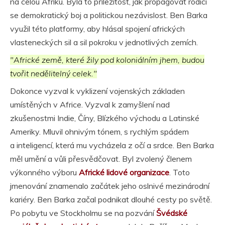
na celou Afriku. Byla to příležitost, jak propagovat rodící
se demokratický boj a politickou nezávislost. Ben Barka
využil této platformy, aby hlásal spojení afrických
vlasteneckých sil a sil pokroku v jednotlivých zemích.
"Africké země, které žily pod koloniálním jhem, budou
tvořit nedělitelný celek."
Dokonce vyzval k vyklizení vojenských základen
umístěných v Africe. Vyzval k zamyšlení nad
zkušenostmi Indie, Číny, Blízkého východu a Latinské
Ameriky. Mluvil ohnivým tónem, s rychlým spádem
a inteligencí, která mu vycházela z očí a srdce. Ben Barka
měl umění a vůli přesvědčovat. Byl zvolený členem
výkonného výboru
Africké lidové organizace
. Toto
jmenování znamenalo začátek jeho oslnivé mezinárodní
kariéry. Ben Barka začal podnikat dlouhé cesty po světě.
Po pobytu ve Stockholmu se na pozvání
Švédské