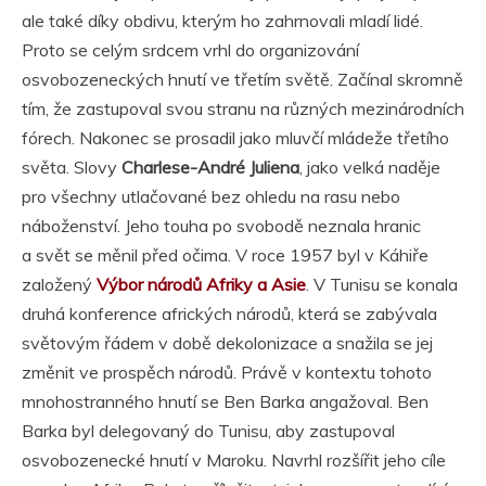
ale také díky obdivu, kterým ho zahrnovali mladí lidé.
Proto se celým srdcem vrhl do organizování
osvobozeneckých hnutí ve třetím světě. Začínal skromně
tím, že zastupoval svou stranu na různých mezinárodních
fórech. Nakonec se prosadil jako mluvčí mládeže třetího
světa. Slovy
Charlese-André Juliena
, jako velká naděje
pro všechny utlačované bez ohledu na rasu nebo
náboženství. Jeho touha po svobodě neznala hranic
a svět se měnil před očima. V roce 1957 byl v Káhiře
založený
Výbor národů Afriky a Asie
. V Tunisu se konala
druhá konference afrických národů, která se zabývala
světovým řádem v době dekolonizace a snažila se jej
změnit ve prospěch národů. Právě v kontextu tohoto
mnohostranného hnutí se Ben Barka angažoval. Ben
Barka byl delegovaný do Tunisu, aby zastupoval
osvobozenecké hnutí v Maroku. Navrhl rozšířit jeho cíle