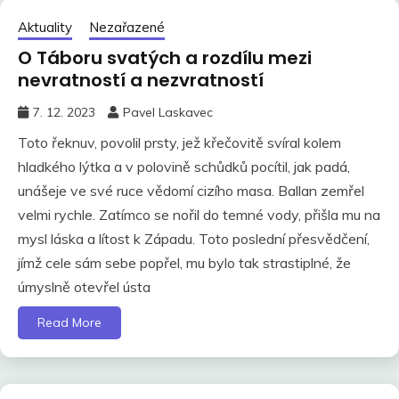
Aktuality
Nezařazené
O Táboru svatých a rozdílu mezi
nevratností a nezvratností
7. 12. 2023
Pavel Laskavec
Toto řeknuv, povolil prsty, jež křečovitě svíral kolem
hladkého lýtka a v polovině schůdků pocítil, jak padá,
unášeje ve své ruce vědomí cizího masa. Ballan zemřel
velmi rychle. Zatímco se nořil do temné vody, přišla mu na
mysl láska a lítost k Západu. Toto poslední přesvědčení,
jímž cele sám sebe popřel, mu bylo tak strastiplné, že
úmyslně otevřel ústa
Read More