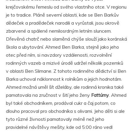
krejčovskému řemeslu od svého vlastního otce. V regionu
je to tradice. Pláně severní oblasti, kde se Ben Barkův
dědeček a pradědeček narodili a vyrůstali, jsou okrově
zbarvené a spálené nemilosrdným letním sluncem.
Dřevěná chatrč nebo slaměná chýše slouží jako koránská
škola a ubytování. Ahmed Ben Barka, stejně jako jeho
otec před ním, si navzdory vzdálenosti, rozvolnění
rodinných vazeb a mizivé úrodě udržel několik pozemků
v oblasti Ben Slimane. Z tohoto rodinného dědictví si Ben
Barka uchoval náklonnost k rolníkům a jejich hodnotám.
Ahmed možná uměl šít dželáby, ale rodinná kronika také
pamatovala na zručnost v šití jeho ženy
Fattúmy
. Ahmed
byl také obchodníkem, prodával cukr a čaj potom, co
dlouho pracoval pro obchodníka s olivami. Jeho děti si ale
tyto různé živnosti pamatovaly méně než jeho
pravidelné návštěvy mešity, kde od 5:00 ráno vedl