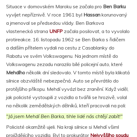
Situace v domovském Maroku se začala pro
Ben Barku
vyvíjet nepříznivě. V roce 1961 byl
Hassan
korunovaný
a jmenoval se předsedou vlády. Ben Barkova
vlastenecká strana
UNFP
začala posilovat, a to vyvolalo
protireakce. 16. listopadu 1962 se Ben Barka s řidičem
a dalším přítelem vydali na cestu z Casablanky do
Rabatu ve svém Volkswagenu. Na jednom místě do
Volkswagenu zezadu narazilo bílé policejní auto, které
Mehdího
několik dní sledovalo. V tomto místě byla klikatá
silnice obzvláště nebezpečná. Auto se převrátilo do
protějšího příkopu. Mehdí vyvázl bez zranění. Když viděl,
jak policisté vystoupili z vozidla a tvářili se hrozivě, volal
na několik zemědělských dělníků, kteří pracovali na poli:
"Já jsem Mehdí Ben Barka, tihle lidé nás chtějí zabít!"
Policisté okamžitě ujeli. Na kraji silnice si Mehdí všiml
projíždějícího vozidla. Byl to prokurátor
Nejvyššího soudu