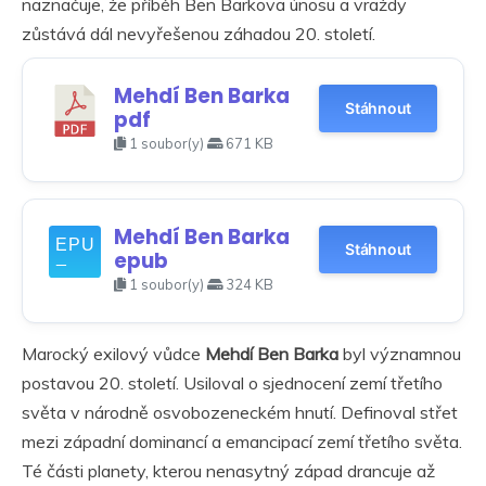
naznačuje, že příběh Ben Barkova únosu a vraždy
zůstává dál nevyřešenou záhadou 20. století.
Mehdí Ben Barka
Stáhnout
pdf
1 soubor(y)
671 KB
Mehdí Ben Barka
Stáhnout
epub
1 soubor(y)
324 KB
Marocký exilový vůdce
Mehdí Ben Barka
byl významnou
postavou 20. století. Usiloval o sjednocení zemí třetího
světa v národně osvobozeneckém hnutí. Definoval střet
mezi západní dominancí a emancipací zemí třetího světa.
Té části planety, kterou nenasytný západ drancuje až