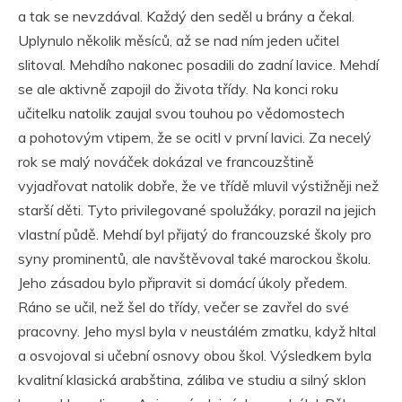
a tak se nevzdával. Každý den seděl u brány a čekal.
Uplynulo několik měsíců, až se nad ním jeden učitel
slitoval. Mehdího nakonec posadili do zadní lavice. Mehdí
se ale aktivně zapojil do života třídy. Na konci roku
učitelku natolik zaujal svou touhou po vědomostech
a pohotovým vtipem, že se ocitl v první lavici. Za necelý
rok se malý nováček dokázal ve francouzštině
vyjadřovat natolik dobře, že ve třídě mluvil výstižněji než
starší děti. Tyto privilegované spolužáky, porazil na jejich
vlastní půdě. Mehdí byl přijatý do francouzské školy pro
syny prominentů, ale navštěvoval také marockou školu.
Jeho zásadou bylo připravit si domácí úkoly předem.
Ráno se učil, než šel do třídy, večer se zavřel do své
pracovny. Jeho mysl byla v neustálém zmatku, když hltal
a osvojoval si učební osnovy obou škol. Výsledkem byla
kvalitní klasická arabština, záliba ve studiu a silný sklon