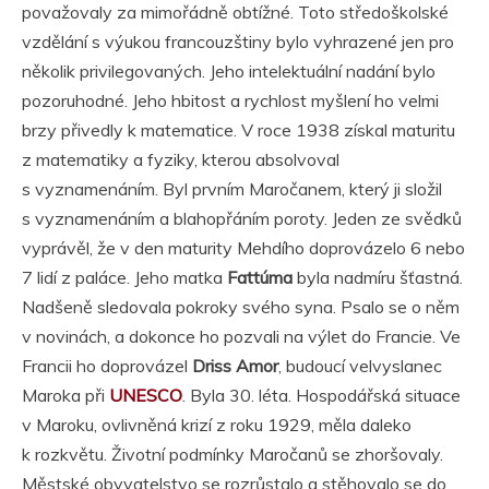
považovaly za mimořádně obtížné. Toto středoškolské
vzdělání s výukou francouzštiny bylo vyhrazené jen pro
několik privilegovaných. Jeho intelektuální nadání bylo
pozoruhodné. Jeho hbitost a rychlost myšlení ho velmi
brzy přivedly k matematice. V roce 1938 získal maturitu
z matematiky a fyziky, kterou absolvoval
s vyznamenáním. Byl prvním Maročanem, který ji složil
s vyznamenáním a blahopřáním poroty. Jeden ze svědků
vyprávěl, že v den maturity Mehdího doprovázelo 6 nebo
7 lidí z paláce. Jeho matka
Fattúma
byla nadmíru šťastná.
Nadšeně sledovala pokroky svého syna. Psalo se o něm
v novinách, a dokonce ho pozvali na výlet do Francie. Ve
Francii ho doprovázel
Driss Amor
, budoucí velvyslanec
Maroka při
UNESCO
. Byla 30. léta. Hospodářská situace
v Maroku, ovlivněná krizí z roku 1929, měla daleko
k rozkvětu. Životní podmínky Maročanů se zhoršovaly.
Městské obyvatelstvo se rozrůstalo a stěhovalo se do