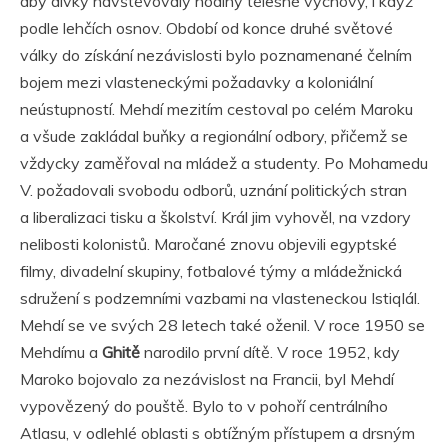
aby dívky navštěvovaly hodiny tělesné výchovy, i když
podle lehčích osnov. Období od konce druhé světové
války do získání nezávislosti bylo poznamenané čelním
bojem mezi vlasteneckými požadavky a koloniální
neústupností. Mehdí mezitím cestoval po celém Maroku
a všude zakládal buňky a regionální odbory, přičemž se
vždycky zaměřoval na mládež a studenty. Po Mohamedu
V. požadovali svobodu odborů, uznání politických stran
a liberalizaci tisku a školství. Král jim vyhověl, na vzdory
nelibosti kolonistů. Maročané znovu objevili egyptské
filmy, divadelní skupiny, fotbalové týmy a mládežnická
sdružení s podzemními vazbami na vlasteneckou Istiqlál.
Mehdí se ve svých 28 letech také oženil. V roce 1950 se
Mehdímu a
Ghitě
narodilo první dítě. V roce 1952, kdy
Maroko bojovalo za nezávislost na Francii, byl Mehdí
vypovězený do pouště. Bylo to v pohoří centrálního
Atlasu, v odlehlé oblasti s obtížným přístupem a drsným