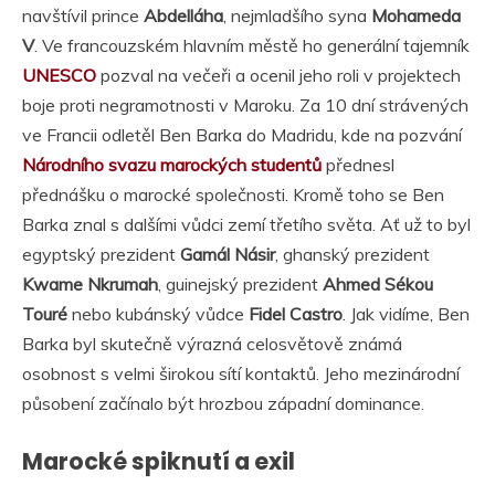
navštívil prince
Abdelláha
, nejmladšího syna
Mohameda
V
. Ve francouzském hlavním městě ho generální tajemník
UNESCO
pozval na večeři a ocenil jeho roli v projektech
boje proti negramotnosti v Maroku. Za 10 dní strávených
ve Francii odletěl Ben Barka do Madridu, kde na pozvání
Národního svazu marockých studentů
přednesl
přednášku o marocké společnosti. Kromě toho se Ben
Barka znal s dalšími vůdci zemí třetího světa. Ať už to byl
egyptský prezident
Gamál Násir
, ghanský prezident
Kwame Nkrumah
, guinejský prezident
Ahmed Sékou
Touré
nebo kubánský vůdce
Fidel Castro
. Jak vidíme, Ben
Barka byl skutečně výrazná celosvětově známá
osobnost s velmi širokou sítí kontaktů. Jeho mezinárodní
působení začínalo být hrozbou západní dominance.
Marocké spiknutí a exil