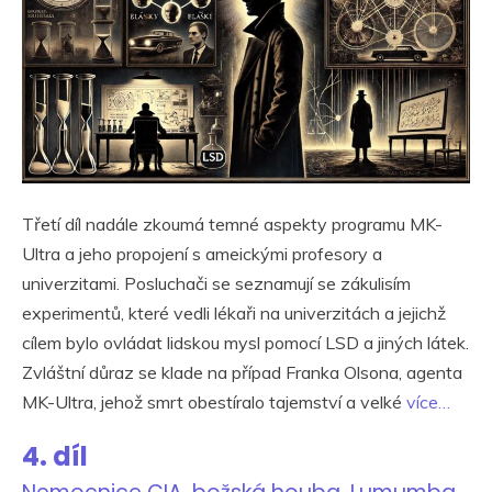
Třetí díl nadále zkoumá temné aspekty programu MK-
Ultra a jeho propojení s ameickými profesory a
univerzitami. Posluchači se seznamují se zákulisím
experimentů, které vedli lékaři na univerzitách a jejichž
cílem bylo ovládat lidskou mysl pomocí LSD a jiných látek.
Zvláštní důraz se klade na případ Franka Olsona, agenta
MK-Ultra, jehož smrt obestíralo tajemství a velké
více…
4. díl