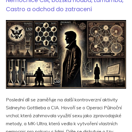
Nemocnice CIA, božská houba, Lumumba,
Castro a odchod do zatracení
Poslední díl se zaměřuje na další kontroverzní aktivity
Sidneyho Gottlieba a CIA. Hovoří se o Operaci Půlnoční
vrchol, která zahrnovala využití sexu jako zpravodajské
metody, a MK-Ultra, která vedla k vytvoření vlastních
nemocnic pro pokusy s lidmi. Dále se diskutuje o tzv.