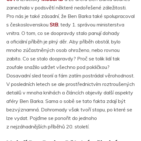
zanechala v podsvětí některé nedořešené záležitosti.
Pro nás je také zásadní, že Ben Barka také spolupracoval
s československou
StB
, tedy 1. správou ministerstva
vnitra. O tom, co se doopravdy stalo panují dohady
a oficiální příběh je plný děr. Aby příběh obstál, bylo
mnoho zúčastněných osob ohroženo, nebo rovnou
zabito. Co se stalo doopravdy? Proč se tolik lidí tak
zoufale snažilo udržet všechno pod pokličkou?
Dosavadní sled teorií a fám zatím postrádal věrohodnost.
V posledních letech se ale prostřednictvím roztroušených
detailů v mnoha knihách a článcích objevily další aspekty
aféry Ben Barka. Sama o sobě se tato fakta zdají být
bezvýznamná. Dohromady však tvoří stopu, po které se
lze vydat. Pojďme se ponořit do jednoho
z nejzáhadnějších příběhů 20. století.