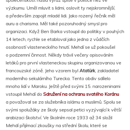
společenskost našla výraz spíše v politice než ve
výzkumu. Uměl mluvit s lidmi, oslovit ty nejskromnější,
a především zapojit mladé lidi. Jako rozený řečník měl
auru a charisma. Měl také pozoruhodný smysl pro
organizaci. Když Ben Barka vstoupil do politiky v pouhých
14 letech, rychle se etabloval jako jedna z vůdčích
osobností vlasteneckého hnutí. Mehdí se už pokoušel
o podzemní činnost. Někdy trávil večery opisováním
letáků pro první vlasteneckou skupinu organizovanou ve
francouzské zóně. Jeho vzorem byl
Atatürk
, zakladatel
moderního sekulárního Turecka. Tento obdiv sdílelo
mnoho lidí v Maroku. Ještě před svými 15. narozeninami
vstoupil Mehdí do
Sdružení na ochranu svatého Koránu
a považoval se za služebníka islámu a muslimů. Spolu se
svými spolužáky ze školy sepsal petici vyzývající k větší
arabizaci školství. Ve školním roce 1933 až 34 složil
Mehdí přijímací zkoušky na střední školu, které se