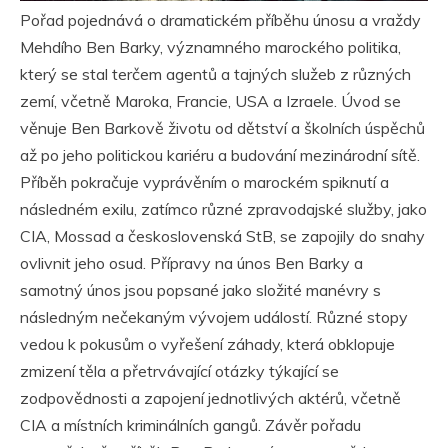
Pořad pojednává o dramatickém příběhu únosu a vraždy
Mehdího Ben Barky, významného marockého politika,
který se stal terčem agentů a tajných služeb z různých
zemí, včetně Maroka, Francie, USA a Izraele. Úvod se
věnuje Ben Barkově životu od dětství a školních úspěchů
až po jeho politickou kariéru a budování mezinárodní sítě.
Příběh pokračuje vyprávěním o marockém spiknutí a
následném exilu, zatímco různé zpravodajské služby, jako
CIA, Mossad a československá StB, se zapojily do snahy
ovlivnit jeho osud. Přípravy na únos Ben Barky a
samotný únos jsou popsané jako složité manévry s
následným nečekaným vývojem událostí. Různé stopy
vedou k pokusům o vyřešení záhady, která obklopuje
zmizení těla a přetrvávající otázky týkající se
zodpovědnosti a zapojení jednotlivých aktérů, včetně
CIA a místních kriminálních gangů. Závěr pořadu