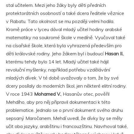
stal učitelem. Mezi jeho žáky byly děti předních
protektorátních osobností a také dcera ředitele věznice
v Rabatu. Tato okolnost se mu později velmi hodila.
Kromě práce v lyceu dával mladý učitel hodiny arabské
matematiky na soukromé škole v medíně. Vyučoval také
na císařské škole, která byla vyhrazená především pro
děti královské rodiny. Jeho žákem byl i budoucí
Hasan II.
,
kterému tehdy bylo 14 let. Mladý učitel také hájil
revoluční myšlenky, například potřebu vzdělávání
mladých dívek. V té době uvažovaly o tom, že by své
dcery posílaly do moderních škol, jen některé elitní rodiny.
V roce 1943
Mohamed V.
, Hasanův otec, pověřil
Mehdího, aby pro něj připravil dokumentaci k této
problematice. Jednalo se o první dokument svého druhu
sepsaný Maročanem. Mehdí uvedl, že dívky by se měly
učit oba jazyky, arabštinu i francouzštinu. Navrhoval také,