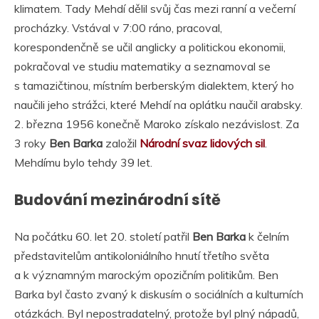
klimatem. Tady Mehdí dělil svůj čas mezi ranní a večerní
procházky. Vstával v 7:00 ráno, pracoval,
korespondenčně se učil anglicky a politickou ekonomii,
pokračoval ve studiu matematiky a seznamoval se
s tamazičtinou, místním berberským dialektem, který ho
naučili jeho strážci, které Mehdí na oplátku naučil arabsky.
2. března 1956 konečně Maroko získalo nezávislost. Za
3 roky
Ben Barka
založil
Národní svaz lidových sil
.
Mehdímu bylo tehdy 39 let.
Budování mezinárodní sítě
Na počátku 60. let 20. století patřil
Ben Barka
k čelním
představitelům antikoloniálního hnutí třetího světa
a k významným marockým opozičním politikům. Ben
Barka byl často zvaný k diskusím o sociálních a kulturních
otázkách. Byl nepostradatelný, protože byl plný nápadů,