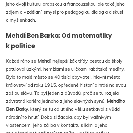
jeho dvojí kulturu, arabskou a francouzskou, ale také jeho
zájem o vzdělání, smysl pro pedagogiku, dialog a diskusi
o myšlenkách.
Mehdí Ben Barka: Od matematiky
k politice
Každé ráno se
Mehdí
, nejlepší žák třídy, cestou do školy
potuloval úzkými, hemžícími se uličkami rabátské medíny.
Bylo to malé město se 40 tisíci obyvateli, hlavní město
království od roku 1915, opředené historií a hrdé na svou
zašlou slávu. To byl jeden z důvodů, proč se tu rozjela
závratná kariéra jednoho z jeho slavných synů,
Mehdího
Ben Barky
, který se tu od útlého věku setkával s vůdci
národního hnutí. Doba si žádala, aby byl vášnivým
vlastencem. Jeho záliba v kontaktu s lidmi a jeho