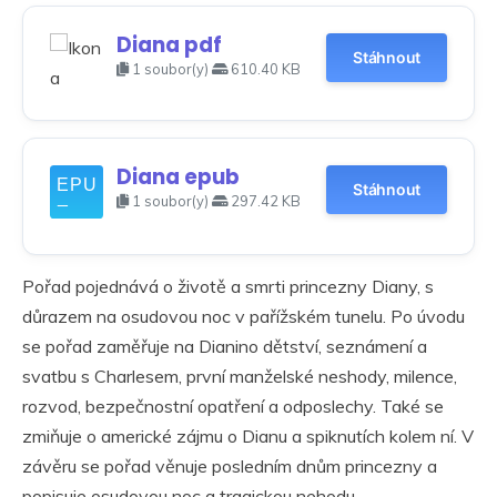
Diana pdf
Stáhnout
1 soubor(y)
610.40 KB
Diana epub
Stáhnout
1 soubor(y)
297.42 KB
Pořad pojednává o životě a smrti princezny Diany, s
důrazem na osudovou noc v pařížském tunelu. Po úvodu
se pořad zaměřuje na Dianino dětství, seznámení a
svatbu s Charlesem, první manželské neshody, milence,
rozvod, bezpečnostní opatření a odposlechy. Také se
zmiňuje o americké zájmu o Dianu a spiknutích kolem ní. V
závěru se pořad věnuje posledním dnům princezny a
popisuje osudovou noc a tragickou nehodu.