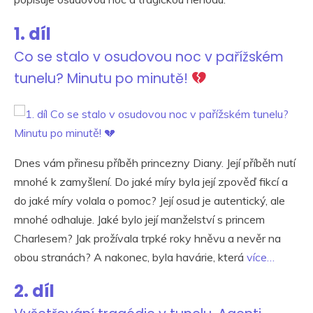
1. díl
Co se stalo v osudovou noc v pařížském
tunelu? Minutu po minutě!
Dnes vám přinesu příběh princezny Diany. Její příběh nutí
mnohé k zamyšlení. Do jaké míry byla její zpověď fikcí a
do jaké míry volala o pomoc? Její osud je autentický, ale
mnohé odhaluje. Jaké bylo její manželství s princem
Charlesem? Jak prožívala trpké roky hněvu a nevěr na
obou stranách? A nakonec, byla havárie, která
více…
2. díl