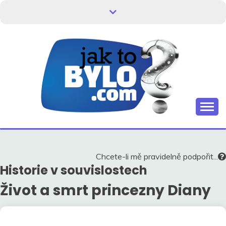
Skip
to
content
Kdo neví, jak to bylo, neovlivní, jak to bude.
HISTORIE V
SOUVISLOSTECH
Chcete-li mě pravidelně podpořit...
Historie v souvislostech
Život a smrt princezny Diany