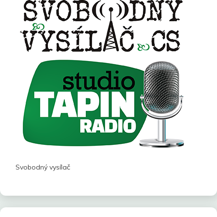
Svobodný vysílač