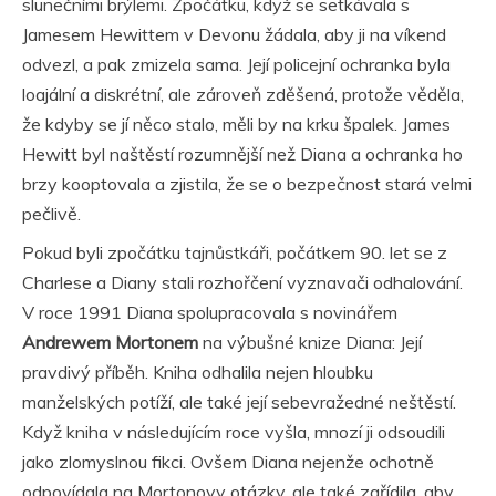
slunečními brýlemi. Zpočátku, když se setkávala s
Jamesem Hewittem v Devonu žádala, aby ji na víkend
odvezl, a pak zmizela sama. Její policejní ochranka byla
loajální a diskrétní, ale zároveň zděšená, protože věděla,
že kdyby se jí něco stalo, měli by na krku špalek. James
Hewitt byl naštěstí rozumnější než Diana a ochranka ho
brzy kooptovala a zjistila, že se o bezpečnost stará velmi
pečlivě.
Pokud byli zpočátku tajnůstkáři, počátkem 90. let se z
Charlese a Diany stali rozhořčení vyznavači odhalování.
V roce 1991 Diana spolupracovala s novinářem
Andrewem Mortonem
na výbušné knize Diana: Její
pravdivý příběh. Kniha odhalila nejen hloubku
manželských potíží, ale také její sebevražedné neštěstí.
Když kniha v následujícím roce vyšla, mnozí ji odsoudili
jako zlomyslnou fikci. Ovšem Diana nejenže ochotně
odpovídala na Mortonovy otázky, ale také zařídila, aby