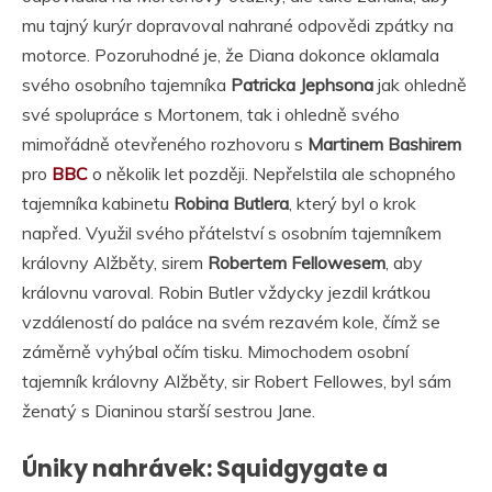
mu tajný kurýr dopravoval nahrané odpovědi zpátky na
motorce. Pozoruhodné je, že Diana dokonce oklamala
svého osobního tajemníka
Patricka Jephsona
jak ohledně
své spolupráce s Mortonem, tak i ohledně svého
mimořádně otevřeného rozhovoru s
Martinem Bashirem
pro
BBC
o několik let později. Nepřelstila ale schopného
tajemníka kabinetu
Robina Butlera
, který byl o krok
napřed. Využil svého přátelství s osobním tajemníkem
královny Alžběty, sirem
Robertem Fellowesem
, aby
královnu varoval. Robin Butler vždycky jezdil krátkou
vzdáleností do paláce na svém rezavém kole, čímž se
záměrně vyhýbal očím tisku. Mimochodem osobní
tajemník královny Alžběty, sir Robert Fellowes, byl sám
ženatý s Dianinou starší sestrou Jane.
Úniky nahrávek: Squidgygate a