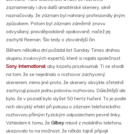
zaznamenaly i dva další amatérské skenery, silně
naznačovaly, že záznam byl nahraný profesionály jiným
způsobem. Potom byl záznam záměrně znovu
odvysílaný, pravděpodobně opakovaně, načež jej
zachytil Reenan. Šlo tedy o zlovolnější čin.
Během několika dní požádal list Sunday Times druhou
skupinu zvukových expertů, které si najala společnost
Sony International
, aby kazetu prozkoumali. Ti se shodli
na tom, že se nejednalo o rozhovor zachycený
skenerem, mimo jiné proto, že skenery obvykle zřetelně
zachycují pouze jednu polovinu rozhovoru. Důležitější ale
bylo, že v pozadí bylo slyšet 50 hertz hučení. To je podle
nich obvyklý efekt při pokusu o záznam telefonického
rozhovoru přímým fyzickým odposlechem pevné linky.
Vzhledem k tomu, že
Gilbey
mluvil z mobilního telefonu,
ukazovalo to na možnost, že někdo tajně připojil