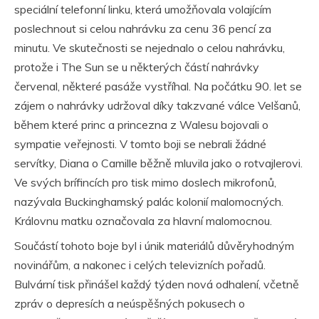
speciální telefonní linku, která umožňovala volajícím
poslechnout si celou nahrávku za cenu 36 pencí za
minutu. Ve skutečnosti se nejednalo o celou nahrávku,
protože i The Sun se u některých částí nahrávky
červenal, některé pasáže vystříhal. Na počátku 90. let se
zájem o nahrávky udržoval díky takzvané válce Velšanů,
během které princ a princezna z Walesu bojovali o
sympatie veřejnosti. V tomto boji se nebrali žádné
servítky, Diana o Camille běžně mluvila jako o rotvajlerovi.
Ve svých brífincích pro tisk mimo doslech mikrofonů,
nazývala Buckinghamský palác kolonií malomocných.
Královnu matku označovala za hlavní malomocnou.
Součástí tohoto boje byl i únik materiálů důvěryhodným
novinářům, a nakonec i celých televizních pořadů.
Bulvární tisk přinášel každý týden nová odhalení, včetně
zpráv o depresích a neúspěšných pokusech o