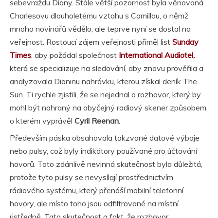
sebevraždu Diany. Stále větší pozornost byla věnovaná
Charlesovu dlouholetému vztahu s Camillou, o němž
mnoho novinářů vědělo, ale teprve nyní se dostal na
veřejnost. Rostoucí zájem veřejnosti přiměl list
Sunday
Times
, aby požádal společnost
International Audiotel,
která se specializuje na sledování, aby znovu prověřila a
analyzovala Dianinu nahrávku, kterou získal deník The
Sun. Ti rychle zjistili, že se nejednal o rozhovor, který by
mohl být nahraný na obyčejný radiový skener způsobem,
o kterém vyprávěl
Cyril Reenan
.
Především páska obsahovala takzvané datové výboje
nebo pulsy, což byly indikátory používané pro účtování
hovorů. Tato zdánlivě nevinná skutečnost byla důležitá,
protože tyto pulsy se nevysílají prostřednictvím
rádiového systému, který přenáší mobilní telefonní
hovory, ale místo toho jsou odfiltrované na místní
ústředně. Tato skutečnost a fakt, že rozhovor