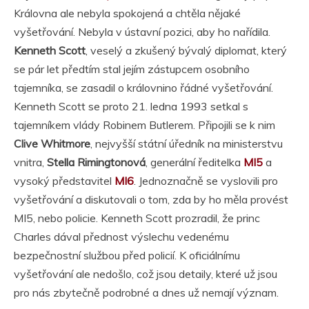
Královna ale nebyla spokojená a chtěla nějaké
vyšetřování. Nebyla v ústavní pozici, aby ho nařídila.
Kenneth Scott
, veselý a zkušený bývalý diplomat, který
se pár let předtím stal jejím zástupcem osobního
tajemníka, se zasadil o královnino řádné vyšetřování.
Kenneth Scott se proto 21. ledna 1993 setkal s
tajemníkem vlády Robinem Butlerem. Připojili se k nim
Clive Whitmore
, nejvyšší státní úředník na ministerstvu
vnitra,
Stella Rimingtonová
, generální ředitelka
MI5
a
vysoký představitel
MI6
. Jednoznačně se vyslovili pro
vyšetřování a diskutovali o tom, zda by ho měla provést
MI5, nebo policie. Kenneth Scott prozradil, že princ
Charles dával přednost výslechu vedenému
bezpečnostní službou před policií. K oficiálnímu
vyšetřování ale nedošlo, což jsou detaily, které už jsou
pro nás zbytečně podrobné a dnes už nemají význam.