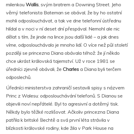
milenkou
Wallis
, svým bratrem a Downing Street. Jeho
věrný telefonista Bateman se obával, že by ho ostatní
mohli odposlouchávat, a tak ve dne telefonní ústřednu
hlídal a v noci v ní deset dní přespával. Nemohl ale nic
dělat s tím, že jinde na lince jsou další lidé – a jak dnes
víme, odposlouchávalo je mnoho lidí. O více než půl století
později se princezna Diana obávala téhož: že jí někdo
chce ukrást královská tajemství. Už v roce 1981 se
úředníci zjevně obávali, že
Charles
a Diana byli terčem
odposlechů.
Úředníci ministerstva zahraničí sestavili spisy s názvem
Princ z Walesu: odposlouchávání telefonů. S Dianou se
objevili noví nepřátelé. Byl to agresivní a dotěrný tisk.
Někdy bylo těžké rozlišovat. Ačkoliv princezna Diana
patřila k britské šlechtě a svá první léta strávila v
blízkosti královské rodiny, kde žila v Park House na