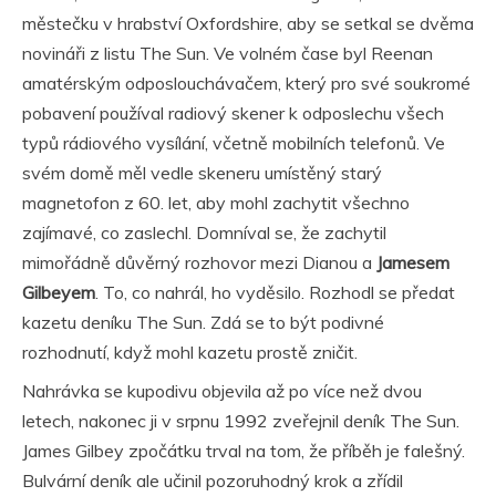
městečku v hrabství Oxfordshire, aby se setkal se dvěma
novináři z listu The Sun. Ve volném čase byl Reenan
amatérským odposlouchávačem, který pro své soukromé
pobavení používal radiový skener k odposlechu všech
typů rádiového vysílání, včetně mobilních telefonů. Ve
svém domě měl vedle skeneru umístěný starý
magnetofon z 60. let, aby mohl zachytit všechno
zajímavé, co zaslechl. Domníval se, že zachytil
mimořádně důvěrný rozhovor mezi Dianou a
Jamesem
Gilbeyem
. To, co nahrál, ho vyděsilo. Rozhodl se předat
kazetu deníku The Sun. Zdá se to být podivné
rozhodnutí, když mohl kazetu prostě zničit.
Nahrávka se kupodivu objevila až po více než dvou
letech, nakonec ji v srpnu 1992 zveřejnil deník The Sun.
James Gilbey zpočátku trval na tom, že příběh je falešný.
Bulvární deník ale učinil pozoruhodný krok a zřídil