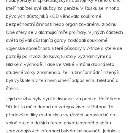
nadbytečnými zpravodajskými důstojníky všeho druhu,
kteří nabízeli své služby za peníze. V Rusku se mnoho
bývalých důstojníků KGB věnovalo soukromé
bezpečnostní činnosti nebo organizovanému zločinu.
Obě sféry se v alarmující míře prolínaly. V jiných částech
světa bývalí důstojníci gardy zakládali soukromé
vojenské společnosti, které působily v Africe a které se
později po invazi do Kuvajtu staly významnými na
Blízkém východě. Také ve Velké Británii dlouhá léta
studené války znamenala, že i rutinní armádní inženýři
byli vyškolení v temném umění odposlechu telefonů a
štěnic.
Jejich služby byly nyní k dispozici za peníze. Počátkem
90. let to mělo dopad na veřejný život v Británii. To
především díky rostoucímu využívání odposlechů na
volné noze a dalších forem privatizovaného sběru
zpravodajských informací bulvárními novináři. Jedním z