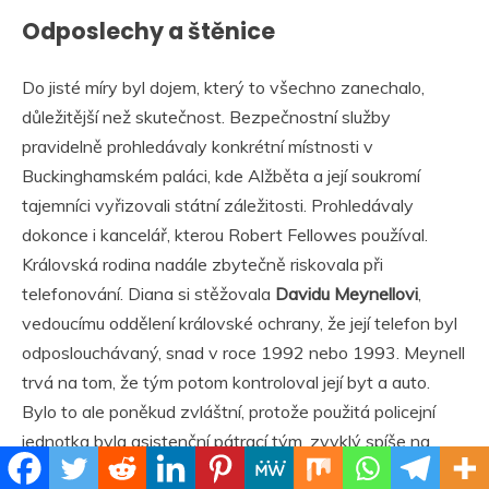
Odposlechy a štěnice
Do jisté míry byl dojem, který to všechno zanechalo,
důležitější než skutečnost. Bezpečnostní služby
pravidelně prohledávaly konkrétní místnosti v
Buckinghamském paláci, kde Alžběta a její soukromí
tajemníci vyřizovali státní záležitosti. Prohledávaly
dokonce i kancelář, kterou Robert Fellowes používal.
Královská rodina nadále zbytečně riskovala při
telefonování. Diana si stěžovala
Davidu Meynellovi
,
vedoucímu oddělení královské ochrany, že její telefon byl
odposlouchávaný, snad v roce 1992 nebo 1993. Meynell
trvá na tom, že tým potom kontroloval její byt a auto.
Bylo to ale poněkud zvláštní, protože použitá policejní
jednotka byla asistenční pátrací tým, zvyklý spíše na
hledání úkrytů drog. Nebyli to specialisté, které