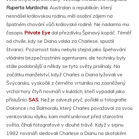
Ruperta Murdocha
. Australan a republikán, který
nesnášel královskou rodinu, měl osobní zájem na
špatném chování vůči královské rodině. Ne nadarmo mu
časopis
Private Eye
dal přezdívku Špinavý kopáč. Téměř
od chvíle, kdy se Diana vdala za Charlese, spustil
štvanici. Pozornost tisku nebyla stejná jako špehování
vládními bezpečnostními agenturami, ale techniky byly
stále podobnější a někdy se tyto světy prolínaly. Na
začátku manželství, když Charles a Diana lyžovali ve
Švýcarsku, vyskočili z černého vrtulníku na zasněžený
vrchol hory čtyři novináři v kuklách, kteří vypadali jako
příslušníci
SAS
. Než je odvezli pryč, pořídili si fotografie.
Dokonce i na Balmoralu, který Charles považoval za svou
venkovskou idylku, kam mohl uniknout před starostmi
světa, číhali fotografové v dlouhé trávě. Když v srpnu
1982 novináři sledovali Charlese a Dianu na skotském