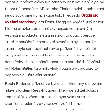
odposlouchávat královské telefony bez povolení, bylo by
to pro ně nemožné. Místo toho Clarke obvinil z nabourání
se do soukromé komunikace tisk. Předseda
Úřadu pro
vysílací standardy
lord
Rees-Mogg
ale vyjádřil jiný názor.
Kladl si otázku, zda nahrávky nejsou nezákonným
vedlejším produktem legitimní monitorovací operace,
která je součástí ochrany královské rodiny. Dodal, že
jakmile byla senzační nahrávka pořízená, bylo téměř
nevyhnutelné, aby unikla na veřejnost. Tisk se této
domněnky chopil a příběh nabral na obrátkách. V zákulisí
byl
Robin Butler
, tajemník vlády rozzuřený, protože to
odporovalo ujišťování ministrů.
Robin Butler se přiznal, že byl velmi zklamaný a mezitím
mluvil s lordem Rees-Moggem, který se zdržel dalších
komentářů. Ovšem tato teorie byla velmi silná. Po
skončení studené války se svět začal hemžit