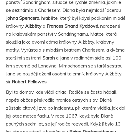
panství Sandringham, situace se rychle změnila, jakmile
se seznámila s Charlesem. Diana byla nejmladší dcerou
Johna Spencera
, hraběte, který byl kdysi podkoním mladé
královny
Alžběty
a
Frances Shand Kyddové
, narozené
na královském panství v Sandringhamu. Matce, která
sloužila jako dvorní dáma královny Alžběty, královny
matky. Vyrůstala s mladším bratrem Charlesem, a dvěma
staršími sestrami
Sarah
a
Jane
v rodinném sídle asi 100
km severně od Londýna. Mimochodem se starší sestrou
Jane se později oženil osobní tajemník královny Alžběty,
sir
Robert Fellowes
.
Byl to domov, kde vládl chlad. Rodiče se často hádali,
napětí občas překročilo hranice ostrých slov. Dianě
zůstala citová jizva po incidentu, při kterém viděla, jak dal
její otec matce facku. V roce 1967, když bylo Dianě
pouhých sedm let, se její rodiče rozvedli. Když jí bylo 13
let otec se oženil s hraběnkou
Raine Dartmouthovou
,