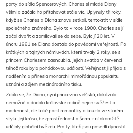
party do sídla Spencerových. Charles si mladé Diany
všiml a začala ho přitahovat stále víc. Uplynuly tři roky,
když se Charles a Diana znovu setkali, tentokrát v sídle
společného známého. Bylo to v roce 1980. Charles se jí
začal dvořit a zamilovali se do sebe. Bylo jí 20 let. V
únoru 1981 se Diana dostala do povědomí veřejnosti. Po
krátkých a tajných námluvách, které trvaly 2 roky, se s
princem Charlesem zasnoubila. Jejich svatba v červenci
téhož roku byla pohádkovou událostí. Veřejnost ji přijala s
nadšením a přinesla monarchii mimořádnou popularitu,
uznání a zájem mezinárodního tisku.
Zdálo se, že Diana, nyní princezna velšská, dokázala
nemožné a dodala královské rodině nejen svěžest a
modernost, ale také pocit romantiky a kouzla ve starém
stylu. Její krása, bezprostřednost a šarm z ní okamžitě
udělaly globální hvězdu. Pro ty, kteří jsou posedlí dynastií