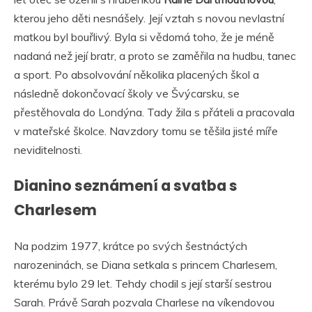
kterou jeho děti nesnášely. Její vztah s novou nevlastní
matkou byl bouřlivý. Byla si vědomá toho, že je méně
nadaná než její bratr, a proto se zaměřila na hudbu, tanec
a sport. Po absolvování několika placených škol a
následně dokončovací školy ve Švýcarsku, se
přestěhovala do Londýna. Tady žila s přáteli a pracovala
v mateřské školce. Navzdory tomu se těšila jisté míře
neviditelnosti.
Dianino seznámení a svatba s
Charlesem
Na podzim 1977, krátce po svých šestnáctých
narozeninách, se Diana setkala s princem Charlesem,
kterému bylo 29 let. Tehdy chodil s její starší sestrou
Sarah. Právě Sarah pozvala Charlese na víkendovou