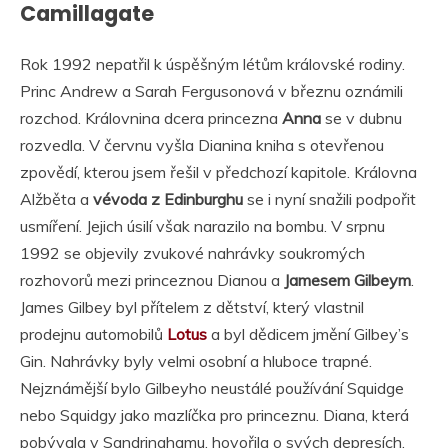
Camillagate
Rok 1992 nepatřil k úspěšným létům královské rodiny.
Princ Andrew a Sarah Fergusonová v březnu oznámili
rozchod. Královnina dcera princezna
Anna
se v dubnu
rozvedla. V červnu vyšla Dianina kniha s otevřenou
zpovědí, kterou jsem řešil v předchozí kapitole. Královna
Alžběta a
vévoda z Edinburghu
se i nyní snažili podpořit
usmíření. Jejich úsilí však narazilo na bombu. V srpnu
1992 se objevily zvukové nahrávky soukromých
rozhovorů mezi princeznou Dianou a
Jamesem Gilbeym
.
James Gilbey byl přítelem z dětství, který vlastnil
prodejnu automobilů
Lotus
a byl dědicem jmění Gilbey’s
Gin. Nahrávky byly velmi osobní a hluboce trapné.
Nejznámější bylo Gilbeyho neustálé používání Squidge
nebo Squidgy jako mazlíčka pro princeznu. Diana, která
pobývala v Sandringhamu, hovořila o svých depresích,