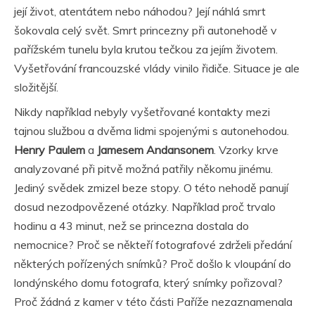
její život, atentátem nebo náhodou? Její náhlá smrt
šokovala celý svět. Smrt princezny při autonehodě v
pařížském tunelu byla krutou tečkou za jejím životem.
Vyšetřování francouzské vlády vinilo řidiče. Situace je ale
složitější.
Nikdy například nebyly vyšetřované kontakty mezi
tajnou službou a dvěma lidmi spojenými s autonehodou.
Henry Paulem
a
Jamesem Andansonem
. Vzorky krve
analyzované při pitvě možná patřily někomu jinému.
Jediný svědek zmizel beze stopy. O této nehodě panují
dosud nezodpovězené otázky. Například proč trvalo
hodinu a 43 minut, než se princezna dostala do
nemocnice? Proč se někteří fotografové zdrželi předání
některých pořízených snímků? Proč došlo k vloupání do
londýnského domu fotografa, který snímky pořizoval?
Proč žádná z kamer v této části Paříže nezaznamenala