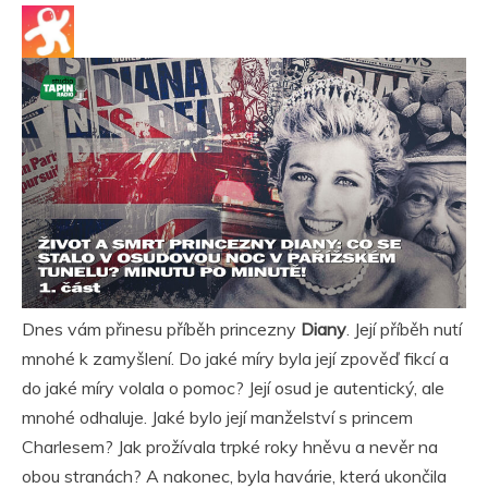
Dnes vám přinesu příběh princezny
Diany
. Její příběh nutí
mnohé k zamyšlení. Do jaké míry byla její zpověď fikcí a
do jaké míry volala o pomoc? Její osud je autentický, ale
mnohé odhaluje. Jaké bylo její manželství s princem
Charlesem? Jak prožívala trpké roky hněvu a nevěr na
obou stranách? A nakonec, byla havárie, která ukončila