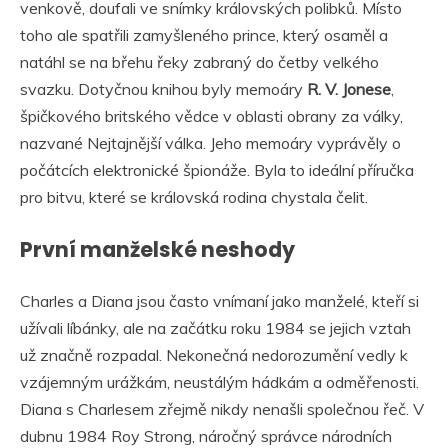
venkově, doufali ve snímky královských polibků. Místo
toho ale spatřili zamyšleného prince, který osaměl a
natáhl se na břehu řeky zabraný do četby velkého
svazku. Dotyčnou knihou byly memoáry
R. V. Jonese
,
špičkového britského vědce v oblasti obrany za války,
nazvané Nejtajnější válka. Jeho memoáry vyprávěly o
počátcích elektronické špionáže. Byla to ideální příručka
pro bitvu, které se královská rodina chystala čelit.
První manželské neshody
Charles a Diana jsou často vnímaní jako manželé, kteří si
užívali líbánky, ale na začátku roku 1984 se jejich vztah
už značně rozpadal. Nekonečná nedorozumění vedly k
vzájemným urážkám, neustálým hádkám a odměřenosti.
Diana s Charlesem zřejmě nikdy nenašli společnou řeč. V
dubnu 1984 Roy Strong, náročný správce národních