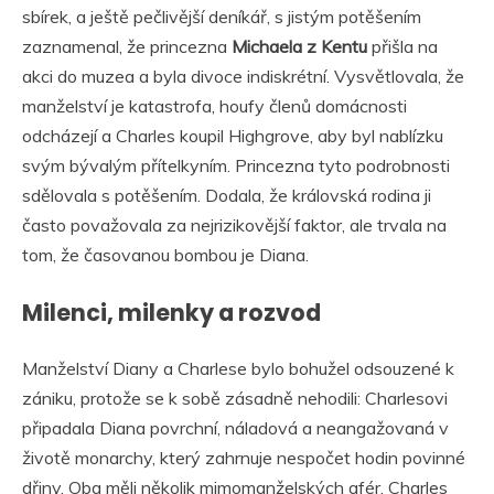
sbírek, a ještě pečlivější deníkář, s jistým potěšením
zaznamenal, že princezna
Michaela z Kentu
přišla na
akci do muzea a byla divoce indiskrétní. Vysvětlovala, že
manželství je katastrofa, houfy členů domácnosti
odcházejí a Charles koupil Highgrove, aby byl nablízku
svým bývalým přítelkyním. Princezna tyto podrobnosti
sdělovala s potěšením. Dodala, že královská rodina ji
často považovala za nejrizikovější faktor, ale trvala na
tom, že časovanou bombou je Diana.
Milenci, milenky a rozvod
Manželství Diany a Charlese bylo bohužel odsouzené k
zániku, protože se k sobě zásadně nehodili: Charlesovi
připadala Diana povrchní, náladová a neangažovaná v
životě monarchy, který zahrnuje nespočet hodin povinné
dřiny. Oba měli několik mimomanželských afér. Charles