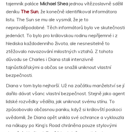
tajemník paláce
Michael Shea
jednou vítězoslavně sdělil
deníku
The Sun
, že konečně identifikoval informátora
listu. The Sun se mu ale vysmál, že je to
nepravděpodobné. Těch informátorů bylo ve skutečnosti
jedenáct. To bylo pro královskou rodinu nepříjemné i z
hlediska každodenního života, ale nesnesitelně to
ztěžovalo navazování milostných vztahů. Z tohoto
důvodu se Charles i Diana stali intenzivně
tajnůstkářskými a občas se snažili uniknout vlastní
bezpečnosti.
Diana v tom byla nejhorší. Už na začátku manželství se jí
dařilo dávat všanc vlastní bezpečnost. Stejně jako agent
lidské rozvědky věděla, jak uniknout svému stínu. To
způsobovalo občasnou paniku, když si královští poskoci
uvědomili, že Diana opět unikla své ochrance a vyklouzla
na nákupy po King’s Road chráněna pouze stylovými