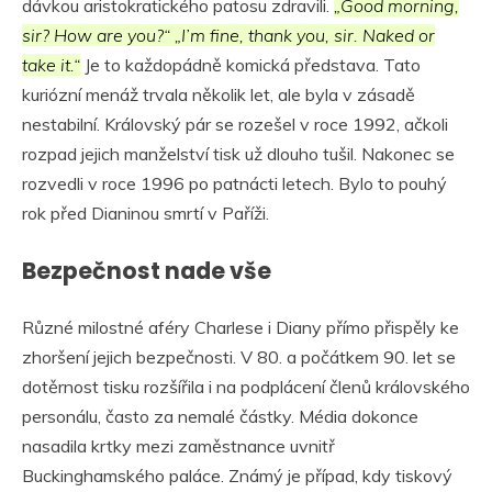
dávkou aristokratického patosu zdravili.
„Good morning,
sir? How are you?“ „I’m fine, thank you, sir. Naked or
take it.“
Je to každopádně komická představa. Tato
kuriózní menáž trvala několik let, ale byla v zásadě
nestabilní. Královský pár se rozešel v roce 1992, ačkoli
rozpad jejich manželství tisk už dlouho tušil. Nakonec se
rozvedli v roce 1996 po patnácti letech. Bylo to pouhý
rok před Dianinou smrtí v Paříži.
Bezpečnost nade vše
Různé milostné aféry Charlese i Diany přímo přispěly ke
zhoršení jejich bezpečnosti. V 80. a počátkem 90. let se
dotěrnost tisku rozšířila i na podplácení členů královského
personálu, často za nemalé částky. Média dokonce
nasadila krtky mezi zaměstnance uvnitř
Buckinghamského paláce. Známý je případ, kdy tiskový