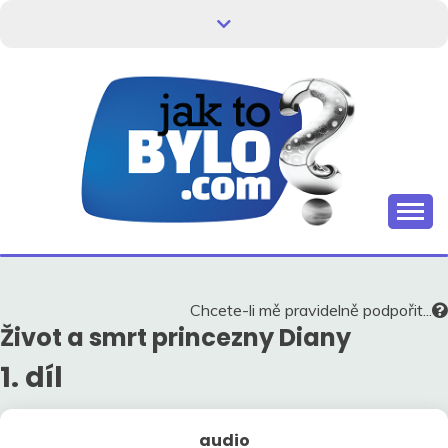
Skip
to
content
Kdo neví, jak to bylo, neovlivní, jak to bude.
HISTORIE V
SOUVISLOSTECH
Chcete-li mě pravidelně podpořit...
Život a smrt princezny Diany
1. díl
audio