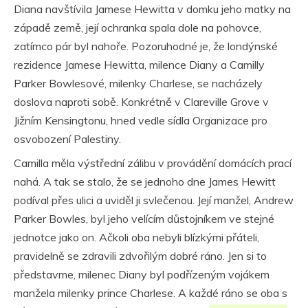
Diana navštívila Jamese Hewitta v domku jeho matky na
západě země, její ochranka spala dole na pohovce,
zatímco pár byl nahoře. Pozoruhodné je, že londýnské
rezidence Jamese Hewitta, milence Diany a Camilly
Parker Bowlesové, milenky Charlese, se nacházely
doslova naproti sobě. Konkrétně v Clareville Grove v
Jižním Kensingtonu, hned vedle sídla Organizace pro
osvobození Palestiny.
Camilla měla výstřední zálibu v provádění domácích prací
nahá. A tak se stalo, že se jednoho dne James Hewitt
podíval přes ulici a uviděl ji svlečenou. Její manžel, Andrew
Parker Bowles, byl jeho velícím důstojníkem ve stejné
jednotce jako on. Ačkoli oba nebyli blízkými přáteli,
pravidelně se zdravili zdvořilým dobré ráno. Jen si to
představme, milenec Diany byl podřízeným vojákem
manžela milenky prince Charlese. A každé ráno se oba s