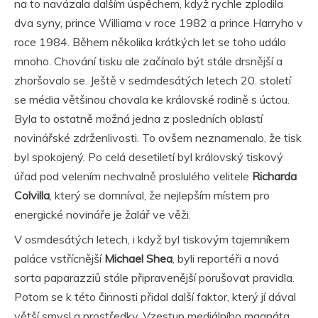
na to navázala dalším úspěchem, když rychle zplodila
dva syny, prince Williama v roce 1982 a prince Harryho v
roce 1984. Během několika krátkých let se toho událo
mnoho. Chování tisku ale začínalo být stále drsnější a
zhoršovalo se. Ještě v sedmdesátých letech 20. století
se média většinou chovala ke královské rodině s úctou.
Byla to ostatně možná jedna z posledních oblastí
novinářské zdrženlivosti. To ovšem neznamenalo, že tisk
byl spokojený. Po celá desetiletí byl královský tiskový
úřad pod velením nechvalně proslulého velitele
Richarda
Colvilla
, který se domníval, že nejlepším místem pro
energické novináře je žalář ve věži.
V osmdesátých letech, i když byl tiskovým tajemníkem
paláce vstřícnější
Michael Shea
, byli reportéři a nová
sorta paparazziů stále připravenější porušovat pravidla.
Potom se k této činnosti přidal další faktor, který jí dával
větší smysl a prostředky. Vzestup mediálního magnáta