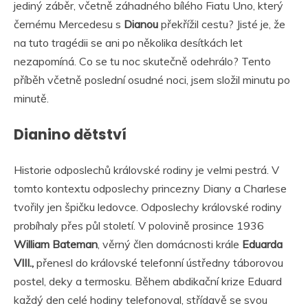
jediný záběr, včetně záhadného bílého Fiatu Uno, který
černému Mercedesu s
Dianou
překřížil cestu? Jisté je, že
na tuto tragédii se ani po několika desítkách let
nezapomíná. Co se tu noc skutečně odehrálo? Tento
příběh včetně poslední osudné noci, jsem složil minutu po
minutě.
Dianino dětství
Historie odposlechů královské rodiny je velmi pestrá. V
tomto kontextu odposlechy princezny Diany a Charlese
tvořily jen špičku ledovce. Odposlechy královské rodiny
probíhaly přes půl století. V polovině prosince 1936
William Bateman
, věrný člen domácnosti krále
Eduarda
VIII.,
přenesl do královské telefonní ústředny táborovou
postel, deky a termosku. Během abdikační krize Eduard
každý den celé hodiny telefonoval, střídavě se svou