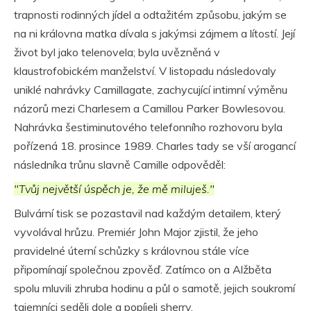
trapnosti rodinných jídel a odtažitém způsobu, jakým se
na ni královna matka dívala s jakýmsi zájmem a lítostí. Její
život byl jako telenovela; byla uvězněná v
klaustrofobickém manželství. V listopadu následovaly
uniklé nahrávky Camillagate, zachycující intimní výměnu
názorů mezi Charlesem a Camillou Parker Bowlesovou.
Nahrávka šestiminutového telefonního rozhovoru byla
pořízená 18. prosince 1989. Charles tady se vší arogancí
následníka trůnu slavně Camille odpověděl:
"Tvůj největší úspěch je, že mě miluješ."
Bulvární tisk se pozastavil nad každým detailem, který
vyvolával hrůzu. Premiér John Major zjistil, že jeho
pravidelné úterní schůzky s královnou stále více
připomínají společnou zpověď. Zatímco on a Alžběta
spolu mluvili zhruba hodinu a půl o samotě, jejich soukromí
tajemníci seděli dole a popíjeli sherry.