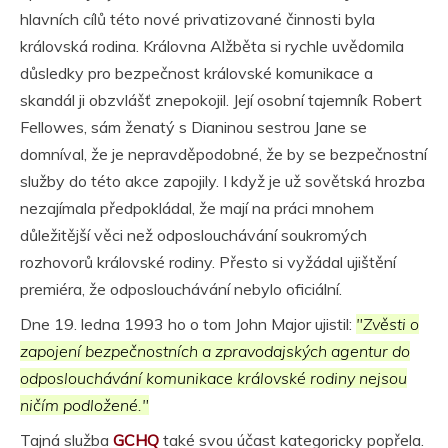
hlavních cílů této nové privatizované činnosti byla
královská rodina. Královna Alžběta si rychle uvědomila
důsledky pro bezpečnost královské komunikace a
skandál ji obzvlášť znepokojil. Její osobní tajemník Robert
Fellowes, sám ženatý s Dianinou sestrou Jane se
domníval, že je nepravděpodobné, že by se bezpečnostní
služby do této akce zapojily. I když je už sovětská hrozba
nezajímala předpokládal, že mají na práci mnohem
důležitější věci než odposlouchávání soukromých
rozhovorů královské rodiny. Přesto si vyžádal ujištění
premiéra, že odposlouchávání nebylo oficiální.
Dne 19. ledna 1993 ho o tom John Major ujistil:
"Zvěsti o
zapojení bezpečnostních a zpravodajských agentur do
odposlouchávání komunikace královské rodiny nejsou
ničím podložené."
Tajná služba
GCHQ
také svou účast kategoricky popřela.