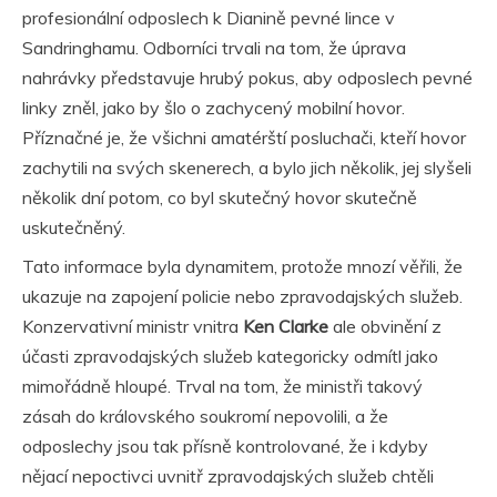
profesionální odposlech k Dianině pevné lince v
Sandringhamu. Odborníci trvali na tom, že úprava
nahrávky představuje hrubý pokus, aby odposlech pevné
linky zněl, jako by šlo o zachycený mobilní hovor.
Příznačné je, že všichni amatérští posluchači, kteří hovor
zachytili na svých skenerech, a bylo jich několik, jej slyšeli
několik dní potom, co byl skutečný hovor skutečně
uskutečněný.
Tato informace byla dynamitem, protože mnozí věřili, že
ukazuje na zapojení policie nebo zpravodajských služeb.
Konzervativní ministr vnitra
Ken Clarke
ale obvinění z
účasti zpravodajských služeb kategoricky odmítl jako
mimořádně hloupé. Trval na tom, že ministři takový
zásah do královského soukromí nepovolili, a že
odposlechy jsou tak přísně kontrolované, že i kdyby
nějací nepoctivci uvnitř zpravodajských služeb chtěli