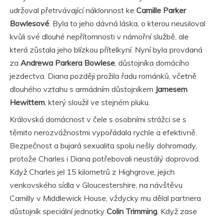
udržoval přetrvávající náklonnost ke
Camille Parker
Bowlesové
. Byla to jeho dávná láska, o kterou neusiloval
kvůli své dlouhé nepřítomnosti v námořní službě, ale
která zůstala jeho blízkou přítelkyní. Nyní byla provdaná
za
Andrewa Parkera Bowlese
, důstojníka domácího
jezdectva. Diana později prožila řadu románků, včetně
dlouhého vztahu s armádním důstojníkem
Jamesem
Hewittem
, který sloužil ve stejném pluku.
Královská domácnost v čele s osobními strážci se s
těmito nerozvážnostmi vypořádala rychle a efektivně.
Bezpečnost a bujará sexualita spolu nešly dohromady,
protože Charles i Diana potřebovali neustálý doprovod.
Když Charles jel 15 kilometrů z Highgrove, jejich
venkovského sídla v Gloucestershire, na návštěvu
Camilly v Middlewick House, vždycky mu dělal partnera
důstojník speciální jednotky
Colin Trimming
. Když zase