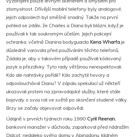
vyzbrojení pouze levným skenerem a smyslem pro
zlomyslnost. Dřívější mobilní telefony byly analogové,
jejich odposlech byl směšně snadný. Takže na první
pohled se zdálo, že Charles a Diana byli blázni, když je
používali k tak soukromým účelům. Jejich policejní
ochranka, včetně Dianina bodyguarda
Kena Wharfa
je
důsledně varovala před používáním těchto telefonů.
Žádala je, aby v takovém případě používali kódovaný
jazyk a přezdívky. Tyto rady většinou nerespektovali.
Kdo ale nahrávky pořídil? Kdo zachytil hovory a
odposlouchával Dianu? V zápalu spekulací už někteří
ukazovali prstem na zpravodajské služby, které stále
bojovaly o svou roli ve světě po skončení studené války.
Brzy se začaly objevovat odpovědi.
Údajně v prvních týdnech roku 1990
Cyril Reenan
,
bankovní manažer v důchodu, zaparkoval před nádražím
Didcot, nedaleko svého domu v Abingdonu, klidném