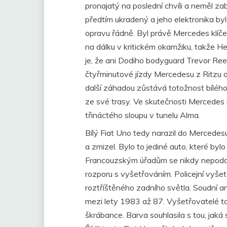
pronajatý na poslední chvíli a neměl z
předtím ukradený a jeho elektronika byl
opravu řádně. Byl právě Mercedes klí
na dálku v kritickém okamžiku, takže H
je, že ani Dodiho bodyguard Trevor Re
čtyřminutové jízdy Mercedesu z Ritzu 
další záhadou zůstává totožnost bílého 
ze své trasy. Ve skutečnosti Mercedes 
třináctého sloupu v tunelu Alma.
Bílý Fiat Uno tedy narazil do Mercedesu 
a zmizel. Bylo to jediné auto, které b
Francouzským úřadům se nikdy nepodařilo
rozporu s vyšetřováním. Policejní vyšetř
roztříštěného zadního světla. Soudní a
mezi lety 1983 až 87. Vyšetřovatelé ta
škrábance. Barva souhlasila s tou, jaká