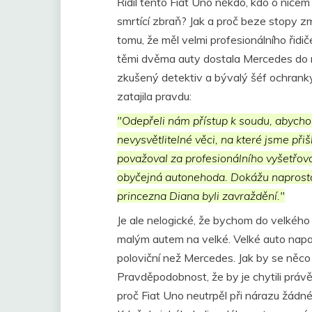
Řídil tento Fiat Uno někdo, kdo o ničem
smrtící zbraň? Jak a proč beze stopy z
tomu, že měl velmi profesionálního řidi
těmi dvěma auty dostala Mercedes do
zkušený detektiv a bývalý šéf ochranky
zatajila pravdu:
"Odepřeli nám přístup k soudu, abycho
nevysvětlitelné věci, na které jsme přiš
považoval za profesionálního vyšetřov
obyčejná autonehoda. Dokážu naprosto 
princezna Diana byli zavraždění."
Je ale nelogické, že bychom do velkéh
malým autem na velké. Velké auto nap
poloviční než Mercedes. Jak by se něco
Pravděpodobnost, že by je chytili právě
proč Fiat Uno neutrpěl při nárazu žádn