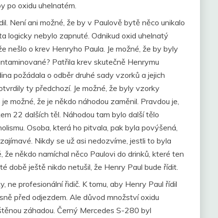
py po oxidu uhelnatém.
il. Není ani možné, že by v Paulově bytě něco unikalo
éta logicky nebylo zapnuté. Odnikud oxid uhelnatý
 že nešlo o krev Henryho Paula. Je možné, že by byly
ontaminované? Patřila krev skutečně Henrymu
dina požádala o odběr druhé sady vzorků a jejich
tvrdily ty předchozí. Je možné, že byly vzorky
e možné, že je někdo náhodou zaměnil. Pravdou je,
kem 22 dalších těl. Náhodou tam bylo další tělo
olismu. Osoba, která ho pitvala, pak byla povýšená,
zajímavé. Nikdy se už asi nedozvíme, jestli to byla
 že někdo namíchal něco Paulovi do drinků, které ten
té době ještě nikdo netušil, že Henry Paul bude řídit.
ne profesionální řidič. K tomu, aby Henry Paul řídil
ěsně před odjezdem. Ale důvod množství oxidu
luštěnou záhadou. Černý Mercedes S-280 byl