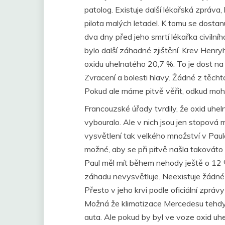
patolog. Existuje další lékařská zpráva,
pilota malých letadel. K tomu se dostanu
dva dny před jeho smrtí lékařka civilníh
bylo další záhadné zjištění. Krev Hen
oxidu uhelnatého 20,7 %. To je dost na 
Zvracení a bolesti hlavy. Žádné z těc
Pokud ale máme pitvě věřit, odkud moh
Francouzské úřady tvrdily, že oxid uhel
vybouralo. Ale v nich jsou jen stopová
vysvětlení tak velkého množství v Paul
možné, aby se při pitvě našla takováto
Paul měl mít během nehody ještě o 12 %
záhadu nevysvětluje. Neexistuje žádné 
Přesto v jeho krvi podle oficiální zpráv
Možná že klimatizace Mercedesu tehdy
auta. Ale pokud by byl ve voze oxid uhe