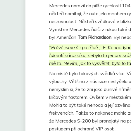
Mercedes narazil do pilíře rychlostí 1
někteří namítají, že auto jelo mnohem ry
nesrovnalost. Někteří svědkové v blízko
Vymkl se Mercedes řidiči z rukou také 
byl Američan
Tom Richardson
. Byl neda
"Právě jsme šli po třídě J. F. Kennedyh
ťuknutí nárazníku, nebyla to jenom sráž
mě to. Nevím, jak to vysvětlit, bylo to
Na místě bylo takových svědků více. Vě
výbuchy. Většina z nás sice neslyšela a
nemyslím si, že to zní jako dunivé hřm
klíčovým faktorem. Ovšem v městském pr
Mohla to být také nehoda a její ozvěna
frekvencích. Takže to nakonec mohlo zní
že Mercedes S-280 byl pronajatý na pos
postupem při ochraně VIP osob.