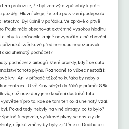
 která prokazuje, že byl zdravý a způsobilý k práci
 později. Hlavní ale je, že toto potvrzení podepsala
o letectva. Byl úplně v pořádku. Ve zprávě o pitvě
ryho Paula měla obsahovat extrémně vysokou hladinu
to, aby to způsobilo krajně nevypočitatelné chování.
hto příznaků svědkové před nehodou nepozorovali.
l oxid uhelnatý pocházet?
natý pocházel z airbagů, které praskly, když se auto
 množství tohoto plynu. Rozhodně to vůbec nestačí k
ově krvi. Ani v případě těžkého kuřáka by nebylo
 koncentrace. U většiny silných kuřáků je průměr 8 %.
 víc, což navzdory jeho kouření doutníků tuto
vysvětlení pro to, kde se tam ten oxid uhelnatý vzal.
y byl. Pokud tedy nebyly na vině airbagy, co to bylo?
 špatně fungovala, výfukové plyny se dostaly do
lnatý, nějaké změny by byly zjištěné i u Dodiho a u