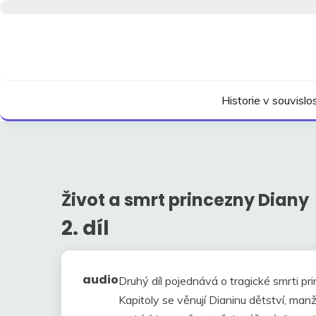
Skip
to
content
Kdo neví, jak to bylo, neovlivní, jak to bude.
HISTORIE V SOUVI
Historie v souvisl
Život a smrt princezny Diany
2. díl
audio
Druhý díl pojednává o tragické smrti p
Kapitoly se věnují Dianinu dětství, ma