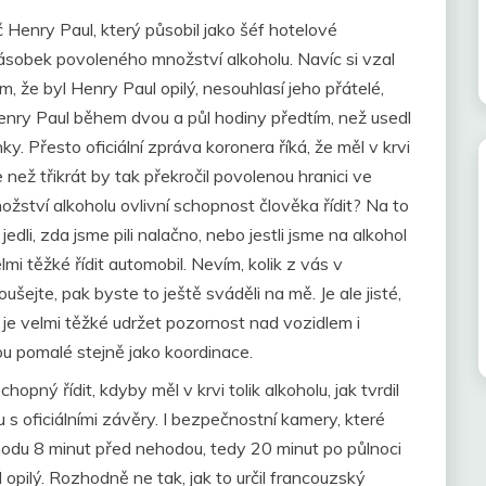
ič Henry Paul, který působil jako šéf hotelové
násobek povoleného množství alkoholu. Navíc si vzal
m, že byl Henry Paul opilý, nesouhlasí jeho přátelé,
enry Paul během dvou a půl hodiny předtím, než usedl
. Přesto oficiální zpráva koronera říká, že měl v krvi
e než třikrát by tak překročil povolenou hranici ve
ožství alkoholu ovlivní schopnost člověka řídit? Na to
dli, zda jsme pili nalačno, nebo jestli jsme na alkohol
lmi těžké řídit automobil. Nevím, kolik z vás v
ušejte, pak byste to ještě sváděli na mě. Je ale jisté,
 je velmi těžké udržet pozornost nad vozidlem i
sou pomalé stejně jako koordinace.
pný řídit, kdyby měl v krvi tolik alkoholu, jak tvrdil
 s oficiálními závěry. I bezpečnostní kamery, které
hodu 8 minut před nehodou, tedy 20 minut po půlnoci
opilý. Rozhodně ne tak, jak to určil francouzský