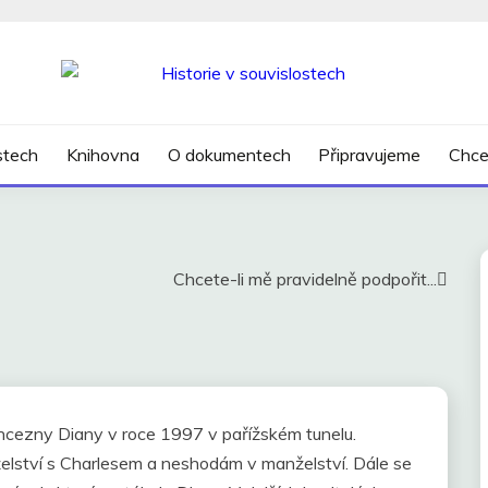
SLOSTECH
ostech
Knihovna
O dokumentech
Připravujeme
Chce
Chcete-li mě pravidelně podpořit...
rincezny Diany v roce 1997 v pařížském tunelu.
nželství s Charlesem a neshodám v manželství. Dále se