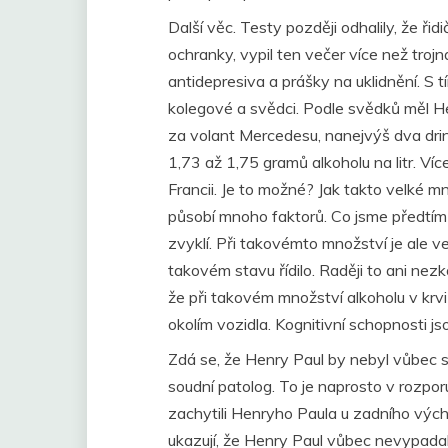
Další věc. Testy později odhalily, že řid
ochranky, vypil ten večer více než troj
antidepresiva a prášky na uklidnění. S tí
kolegové a svědci. Podle svědků měl H
za volant Mercedesu, nanejvýš dva drinky
1,73 až 1,75 gramů alkoholu na litr. Víc
Francii. Je to možné? Jak takto velké mn
působí mnoho faktorů. Co jsme předtím je
zvyklí. Při takovémto množství je ale ve
takovém stavu řídilo. Raději to ani nezko
že při takovém množství alkoholu v krvi
okolím vozidla. Kognitivní schopnosti j
Zdá se, že Henry Paul by nebyl vůbec scho
soudní patolog. To je naprosto v rozporu
zachytili Henryho Paula u zadního výc
ukazují, že Henry Paul vůbec nevypadal 