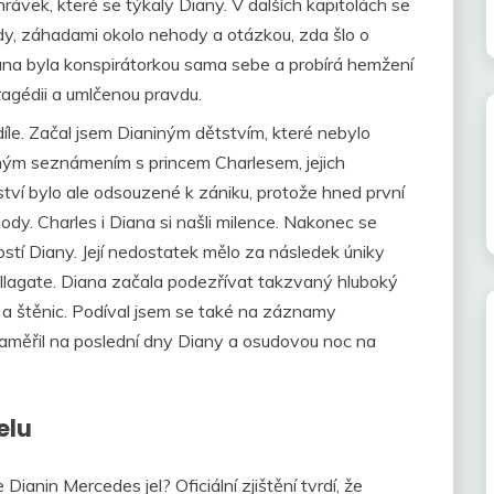
rávek, které se týkaly Diany. V dalších kapitolách se
, záhadami okolo nehody a otázkou, zda šlo o
ana byla konspirátorkou sama sebe a probírá hemžení
ragédii a umlčenou pravdu.
díle. Začal jsem Dianiným dětstvím, které nebylo
ným seznámením s princem Charlesem, jejich
ví bylo ale odsouzené k zániku, protože hned první
dy. Charles i Diana si našli milence. Nakonec se
stí Diany. Její nedostatek mělo za následek úniky
lagate. Diana začala podezřívat takzvaný hluboký
 a štěnic. Podíval jsem se také na záznamy
aměřil na poslední dny Diany a osudovou noc na
elu
Dianin Mercedes jel? Oficiální zjištění tvrdí, že