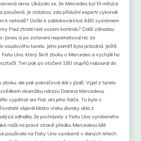
abarvená okna. Ukázalo se, že Mercedes byl tři měsíce
a porušená. Je otázkou, zda příslušní experti vykonali
čem k nehodě? Došlo k zablokování kol ABS systémem
enry Paul ztratil nad vozem kontrolu? Další záhadou
es-Jones si po zotavení nepamatoval nic ze
do osudového tunelu. Jeho paměť byla prázdná. Ještě
Fiatu Uno, který škrtl zboku o Mercedes a vychýlil ho
roztočil. Ten pak po otočení 180 stupňů naboural do
zboku, ale pak pokračoval dál v jízdě. Vyjel z tunelu
ylo svědkem okamžiku nárazu Dianina Mercedesu.
 vypátrat ani Fiat, ani jeho řidiče. To bylo v
ovatelé objevili blízko vraku úlomky skla z
nalýza odhalila, že pocházely z Fiatu Uno vyrobeného
ké našli na pravé straně předku Mercedesu bílé
 se používala na Fiaty Uno vyrobené v daných letech.