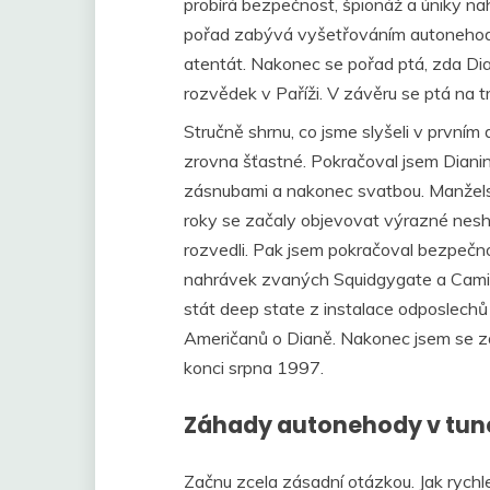
probírá bezpečnost, špionáž a úniky nah
pořad zabývá vyšetřováním autonehody
atentát. Nakonec se pořad ptá, zda Di
rozvědek v Paříži. V závěru se ptá na t
Stručně shrnu, co jsme slyšeli v prvním 
zrovna šťastné. Pokračoval jsem Diani
zásnubami a nakonec svatbou. Manželst
roky se začaly objevovat výrazné nesho
rozvedli. Pak jsem pokračoval bezpečno
nahrávek zvaných Squidgygate a Camil
stát deep state z instalace odposlechů
Američanů o Dianě. Nakonec jsem se z
konci srpna 1997.
Záhady autonehody v tun
Začnu zcela zásadní otázkou. Jak rychle 