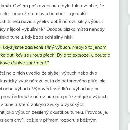
04 km/h. Ovšem poškození auta bylo tak rozsáhlé, že
chleji, nebo že tam byla bomba. To je další
sti tunelu navíc slyšeli v době nárazu silný výbuch.
díky nějaké výbušnině? Osobou blízko místa nehody
leko tunelu, když zaslechl silný hluk:
o, když jsme zaslechli silný výbuch. Nebylo to jenom
ka aut, kdy se kroutí plech. Byla to exploze. Upoutalo
 takové dunivé zahřmění."
tšina z nich uvedla, že slyšeli výbuch nebo dva
kustický zvuk nárazu auta do betonového pilíře, ale
ění nebo výbuch. Výpovědi svědků o výbuchu jsou
ostředí může náraz auta do pilíře znít jako výbuch.
 v tunelu, která zakryla zvuky o vysokých
t jako výbuch zesílený akustikou tunelu. Pravdou je,
lední chvíli, což je v přímém rozporu s běžným