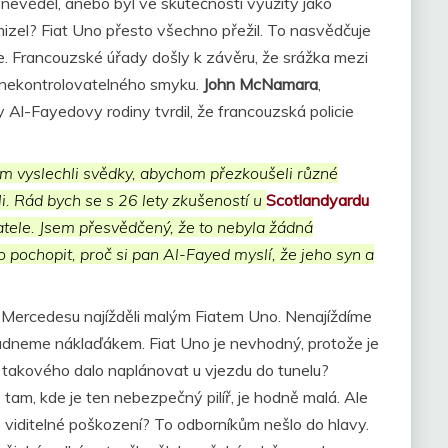
 nevěděl, anebo byl ve skutečnosti využitý jako
mizel? Fiat Uno přesto všechno přežil. To nasvědčuje
če. Francouzské úřady došly k závěru, že srážka mezi
 nekontrolovatelného smyku.
John McNamara
,
 Al-Fayedovy rodiny tvrdil, že francouzská policie
m vyslechli svědky, abychom přezkoušeli různé
li. Rád bych se s 26 lety zkušeností u
Scotlandyardu
atele. Jsem přesvědčený, že to nebyla žádná
pochopit, proč si pan Al-Fayed myslí, že jeho syn a
o Mercedesu najížděli malým Fiatem Uno. Nenajíždíme
adneme náklaďákem. Fiat Uno je nevhodný, protože je
 takového dalo naplánovat u vjezdu do tunelu?
 tam, kde je ten nebezpečný pilíř, je hodně malá. Ale
é viditelné poškození? To odborníkům nešlo do hlavy.