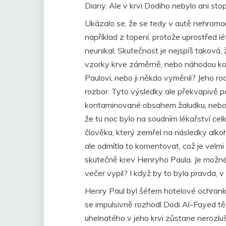
Diany. Ale v krvi Dodiho nebylo ani sto
Ukázalo se, že se tedy v autě nehromad
například z topení, protože uprostřed l
neunikal. Skutečnost je nejspíš taková,
vzorky krve záměrně, nebo náhodou k
Paulovi, nebo ji někdo vyměnil? Jeho ro
rozbor. Tyto výsledky ale překvapivě po
kontaminované obsahem žaludku, nebo j
že tu noc bylo na soudním lékařství cel
člověka, který zemřel na následky alkoh
ale odmítla to komentovat, což je velmi 
skutečně krev Henryho Paula. Je možné,
večer vypil? I když by to byla pravda, v 
Henry Paul byl šéfem hotelové ochranky, 
se impulsivně rozhodl Dodi Al-Fayed t
uhelnatého v jeho krvi zůstane neroz