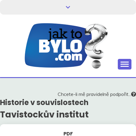
Skip
to
content
Kdo neví, jak to bylo, neovlivní, jak to bude.
HISTORIE V
SOUVISLOSTECH
Chcete-li mě pravidelně podpořit...
Historie v souvislostech
Tavistockův institut
PDF