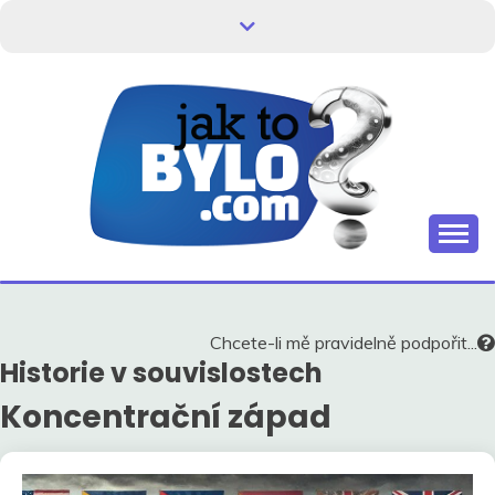
Skip
to
content
Kdo neví, jak to bylo, neovlivní, jak to bude.
HISTORIE V
SOUVISLOSTECH
Chcete-li mě pravidelně podpořit...
Historie v souvislostech
Koncentrační západ