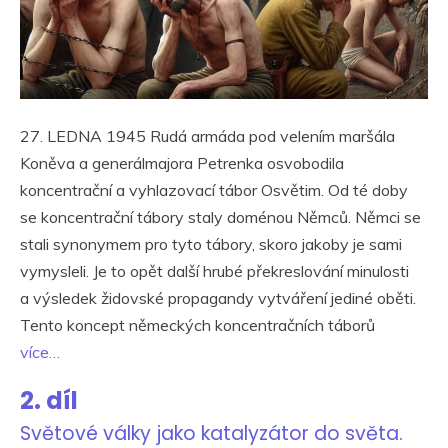
27. LEDNA 1945 Rudá armáda pod velením maršála
Koněva a generálmajora Petrenka osvobodila
koncentrační a vyhlazovací tábor Osvětim. Od té doby
se koncentrační tábory staly doménou Němců. Němci se
stali synonymem pro tyto tábory, skoro jakoby je sami
vymysleli. Je to opět další hrubé překreslování minulosti
a výsledek židovské propagandy vytváření jediné oběti.
Tento koncept německých koncentračních táborů
více…
2. díl
Světové války jako katalyzátor do světa.