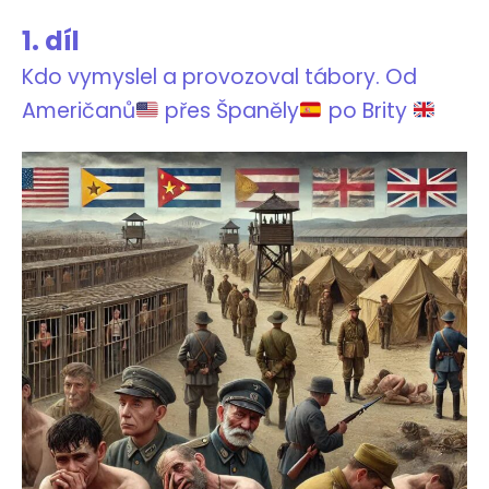
1. díl
Kdo vymyslel a provozoval tábory. Od
Američanů
přes Španěly
po Brity