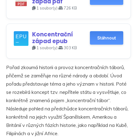
západ pdf
1 soubor(y)
726 KB
Koncentrační
Stáhnout
západ epub
1 soubor(y)
303 KB
Pořad zkoumá historii a provoz koncentračních táborů,
přičemž se zaměřuje na různé národy a období. Úvod
pořadu představuje téma a jeho význam v historii. Poté
se rozebírá koncept tzv. nepřítele státu a vysvětluje, co
konkrétně znamená pojem „koncentrační tábor“.
Následuje pohled na předchůdce koncentračních táborů,
konkrétně na jejich využití Španělskem, Amerikou a
Británií v různých fázích historie, jako například na Kubě,
Filipínách a v jižní Africe.