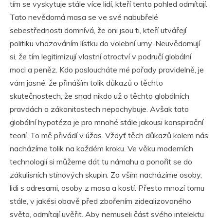
tím se vyskytuje stále více lidí, kteří tento pohled odmítají.
Tato nevědomá masa se ve své nabubřelé
sebestřednosti domnívá, že oni jsou ti, kteří utvářejí
politiku vhazováním lístku do volební urny. Neuvědomují
si, že tím legitimizují vlastní otroctví v područí globální
moci a peněz. Kdo posloucháte mé pořady pravidelně, je
vám jasné, že přináším tolik důkazů o těchto
skutečnostech, že snad nikdo už o těchto globálních
pravdách a zákonitostech nepochybuje. Avšak tato
globální hypotéza je pro mnohé stále jakousi konspirační
teorií. To mě přivádí v úžas. Vždyť těch důkazů kolem nás
nacházíme tolik na každém kroku. Ve věku moderních
technologií si můžeme dát tu námahu a ponořit se do
zákulisních stínových skupin. Za vším nacházíme osoby,
lidi s adresami, osoby z masa a kostí. Přesto mnozí tomu
stále, v jakési obavě před zbořením zidealizovaného
světa, odmítají uvěřit. Aby nemuseli část svého intelektu