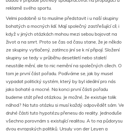
budou v případě potřeby spolupracovat na propagaci a
reklamě svého sportu.
Velmi podobně si to musíme představit i u naší skupiny
bohatých a mocných lidí. Mají společný zastřešující cíl, i
když v jiných otázkách mohou mezi sebou bojovat na
život a na smrt. Proto se čas od času stane, že je někdo
ze skupiny vytlačený, zatímco jiní se k ní připojí. Složení
skupiny se tedy v průběhu desetiletí nebo staletí
neustále mění, ale to nic nemění na společných cílech. O
tom je první část pořadu. Podíváme se, jak by musel
vypadat politický systém, který by byl ideální pro nás
jako bohaté a mocné. Na konci první části pořadu
budeme stát před otázkou. Je možné, že existuje tolik
náhod? Na tuto otázku si musí každý odpovědět sám. Ve
druhé části tuto hypotézu přenesu do reality. Jednoduše
všechno porovnám s existující realitou. A to na půdorysu
dvou evropských politiků. Ursuly von der Leyen a