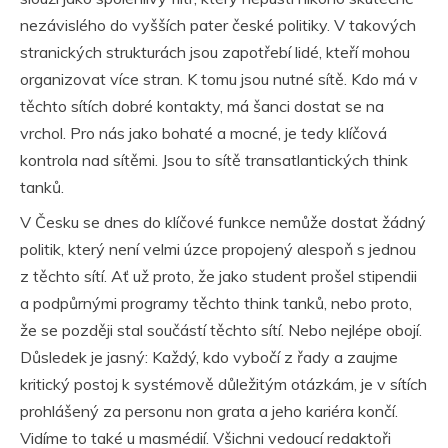
nezávislého do vyšších pater české politiky. V takových
stranických strukturách jsou zapotřebí lidé, kteří mohou
organizovat více stran. K tomu jsou nutné sítě. Kdo má v
těchto sítích dobré kontakty, má šanci dostat se na
vrchol. Pro nás jako bohaté a mocné, je tedy klíčová
kontrola nad sítěmi. Jsou to sítě transatlantických think
tanků.
V Česku se dnes do klíčové funkce nemůže dostat žádný
politik, který není velmi úzce propojený alespoň s jednou
z těchto sítí. Ať už proto, že jako student prošel stipendii
a podpůrnými programy těchto think tanků, nebo proto,
že se později stal součástí těchto sítí. Nebo nejlépe obojí.
Důsledek je jasný: Každý, kdo vybočí z řady a zaujme
kritický postoj k systémově důležitým otázkám, je v sítích
prohlášený za personu non grata a jeho kariéra končí.
Vidíme to také u masmédií. Všichni vedoucí redaktoři