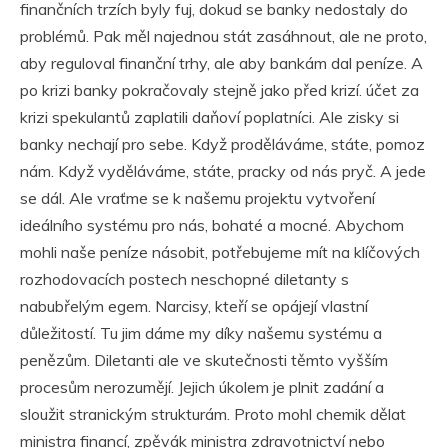
finančních trzích byly fuj, dokud se banky nedostaly do
problémů. Pak měl najednou stát zasáhnout, ale ne proto,
aby reguloval finanční trhy, ale aby bankám dal peníze. A
po krizi banky pokračovaly stejně jako před krizí. účet za
krizi spekulantů zaplatili daňoví poplatníci. Ale zisky si
banky nechají pro sebe. Když proděláváme, státe, pomoz
nám. Když vyděláváme, státe, pracky od nás pryč. A jede
se dál. Ale vraťme se k našemu projektu vytvoření
ideálního systému pro nás, bohaté a mocné. Abychom
mohli naše peníze násobit, potřebujeme mít na klíčových
rozhodovacích postech neschopné diletanty s
nabubřelým egem. Narcisy, kteří se opájejí vlastní
důležitostí. Tu jim dáme my díky našemu systému a
penězům. Diletanti ale ve skutečnosti těmto vyšším
procesům nerozumějí. Jejich úkolem je plnit zadání a
sloužit stranickým strukturám. Proto mohl chemik dělat
ministra financí, zpěvák ministra zdravotnictví nebo