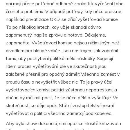
oni mají přece potřebné odborné znalosti k vyřešení toho
či onoho problému. V případě potřeby, kdy něco praskne,
například privatizace OKD, se zřídí vyšetřovací komise.
Ta po několika letech, kdy už je skandál dávno
zapomenutý, napíše zprávu a hotovo. Děkujeme,
zapomeňte. Vyšetřovací komise nejsou ničím jiným než
divadlem pro hloupé voliče. Jsou nástrojem, jak zabránit
tomu, aby pochybení politiků měla následky. Sugerují
lidem proces vyšetřování, ale ve skutečnosti jsou
založené přesně pro opačný záměr: Všechno zamést v
proudu času a nevyšetřit vůbec nic. To je pravý účel
vyšetřovacích komisí: politici zůstanou nepotrestaní, a
občan by měl mít pocit, že se něco dělá a vyšetřuje. Ve
skutečnosti se děje opak. Státní zastupitelství nesmí
vyšetřovat a politici všechno zametají pod koberec.
Aby byla show dokonalá, smí opozice hlasitě kritizovat i