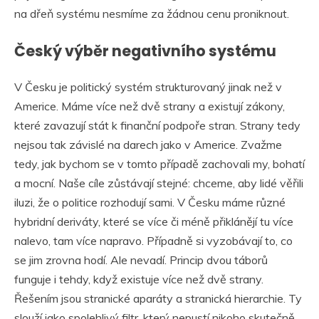
na dřeň systému nesmíme za žádnou cenu proniknout.
Český výběr negativního systému
V Česku je politický systém strukturovaný jinak než v
Americe. Máme více než dvě strany a existují zákony,
které zavazují stát k finanční podpoře stran. Strany tedy
nejsou tak závislé na darech jako v Americe. Zvažme
tedy, jak bychom se v tomto případě zachovali my, bohatí
a mocní. Naše cíle zůstávají stejné: chceme, aby lidé věřili
iluzi, že o politice rozhodují sami. V Česku máme různé
hybridní deriváty, které se více či méně přiklánějí tu více
nalevo, tam více napravo. Případně si vyzobávají to, co
se jim zrovna hodí. Ale nevadí. Princip dvou táborů
funguje i tehdy, když existuje více než dvě strany.
Řešením jsou stranické aparáty a stranická hierarchie. Ty
slouží jako spolehlivý filtr, který nepustí nikoho skutečně