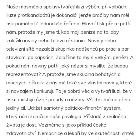
Naše masmédia spoluvytvářejí iluzi výběru při volbách.
Iluze protikandidátů je dokonalá. Jenže proč by nám měl
tisk pomáhat? Jednoduše řečeno. Hlavní tisk přece patří
nám, protože my jsme ti, kdo mají peníze na to, aby
založili noviny nebo televizní stanici. Noviny nebo
televizní sítě nezaloží skupinka nadšenců po práci s pár
stovkami po kapsách. Založíme to my s velkými penězi. A
pokud nám noviny patří, jaký názor si myslíte, že budou
reprezentovat? A protože jsme skupina bohatých a
mocných, několik z nás má také své vlastní noviny, které
si navzájem konkurují. To je dobrá věc a vytváří iluzi, že v
tisku existují různé proudy a názory. Všichni máme přece
jediný cíl. Udržet samotný politicko-finanční systém,
který nám zaručuje naše privilegia. Příkladů z reálného
života je dost. Vezměme si jako příklad české
zdravotnictví. Nemocnice a lékaři by ve skutečnosti chtěli