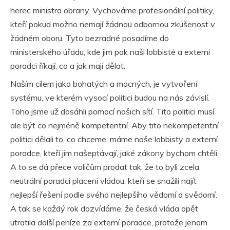
herec ministra obrany. Vychováme profesionální politiky,
kteří pokud možno nemají žádnou odbornou zkušenost v
žádném oboru. Tyto bezradné posadíme do
ministerského úřadu, kde jim pak naši lobbisté a externí
poradci říkají, co a jak mají dělat.
Naším cílem jako bohatých a mocných, je vytvoření
systému, ve kterém vysocí politici budou na nás závislí.
Toho jsme už dosáhli pomocí našich sítí. Tito politici musí
ale být co nejméně kompetentní. Aby tito nekompetentní
politici dělali to, co chceme, máme naše lobbisty a externí
poradce, kteří jim našeptávají, jaké zákony bychom chtěli.
A to se dá přece voličům prodat tak, že to byli zcela
neutrální poradci placení vládou, kteří se snažili najít
nejlepší řešení podle svého nejlepšího vědomí a svědomí.
A tak se každý rok dozvídáme, že česká vláda opět
utratila další peníze za externí poradce, protože jenom