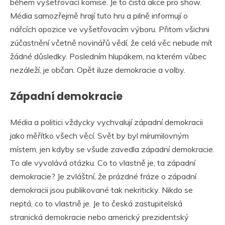
během vyšetřovací komise. Je to čistá akce pro show.
Média samozřejmě hrají tuto hru a pilně informují o
nářcích opozice ve vyšetřovacím výboru. Přitom všichni
zúčastnění včetně novinářů vědí, že celá věc nebude mít
žádné důsledky. Posledním hlupákem, na kterém vůbec
nezáleží, je občan. Opět iluze demokracie a volby.
Západní demokracie
Média a politici vždycky vychvalují západní demokracii
jako měřítko všech věcí. Svět by byl mírumilovným
místem, jen kdyby se všude zavedla západní demokracie.
To ale vyvolává otázku. Co to vlastně je, ta západní
demokracie? Je zvláštní, že prázdné fráze o západní
demokracii jsou publikované tak nekriticky. Nikdo se
neptá, co to vlastně je. Je to česká zastupitelská
stranická demokracie nebo americký prezidentský