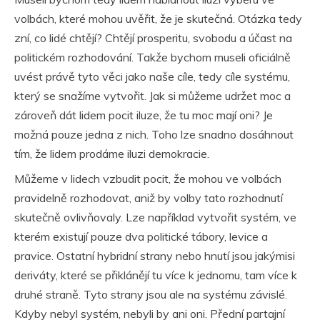
volbách, které mohou uvěřit, že je skutečná. Otázka tedy
zní, co lidé chtějí? Chtějí prosperitu, svobodu a účast na
politickém rozhodování. Takže bychom museli oficiálně
uvést právě tyto věci jako naše cíle, tedy cíle systému,
který se snažíme vytvořit. Jak si můžeme udržet moc a
zároveň dát lidem pocit iluze, že tu moc mají oni? Je
možná pouze jedna z nich. Toho lze snadno dosáhnout
tím, že lidem prodáme iluzi demokracie.
Můžeme v lidech vzbudit pocit, že mohou ve volbách
pravidelně rozhodovat, aniž by volby tato rozhodnutí
skutečně ovlivňovaly. Lze například vytvořit systém, ve
kterém existují pouze dva politické tábory, levice a
pravice. Ostatní hybridní strany nebo hnutí jsou jakýmisi
deriváty, které se přiklánějí tu více k jednomu, tam více k
druhé straně. Tyto strany jsou ale na systému závislé.
Kdyby nebyl systém, nebyli by ani oni. Přední partajní