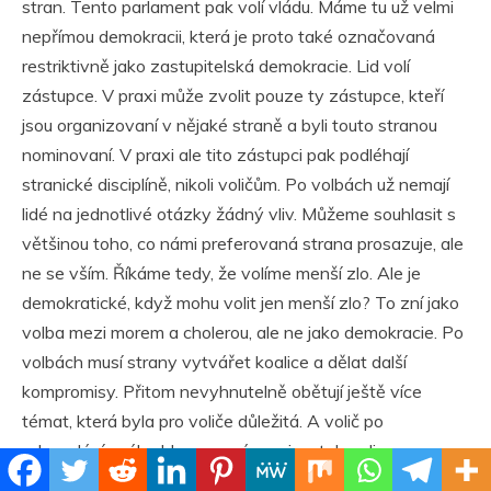
stran. Tento parlament pak volí vládu. Máme tu už velmi
nepřímou demokracii, která je proto také označovaná
restriktivně jako zastupitelská demokracie. Lid volí
zástupce. V praxi může zvolit pouze ty zástupce, kteří
jsou organizovaní v nějaké straně a byli touto stranou
nominovaní. V praxi ale tito zástupci pak podléhají
stranické disciplíně, nikoli voličům. Po volbách už nemají
lidé na jednotlivé otázky žádný vliv. Můžeme souhlasit s
většinou toho, co námi preferovaná strana prosazuje, ale
ne se vším. Říkáme tedy, že volíme menší zlo. Ale je
demokratické, když mohu volit jen menší zlo? To zní jako
volba mezi morem a cholerou, ale ne jako demokracie. Po
volbách musí strany vytvářet koalice a dělat další
kompromisy. Přitom nevyhnutelně obětují ještě více
témat, která byla pro voliče důležitá. A volič po
odevzdání svého hlasu nemá na nic z toho vliv.
Takže než se v Česku sestaví vláda, názor voliče projde