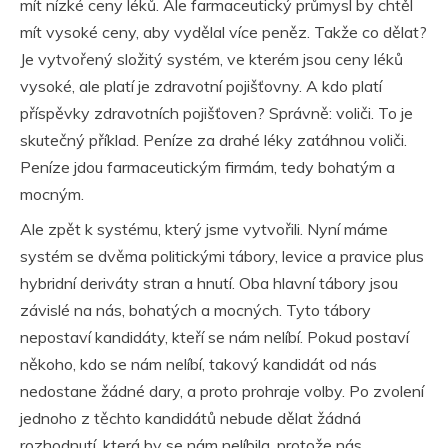
mít nízké ceny léků. Ale farmaceutický průmysl by chtěl
mít vysoké ceny, aby vydělal více peněz. Takže co dělat?
Je vytvořený složitý systém, ve kterém jsou ceny léků
vysoké, ale platí je zdravotní pojišťovny. A kdo platí
příspěvky zdravotních pojišťoven? Správně: voliči. To je
skutečný příklad. Peníze za drahé léky zatáhnou voliči.
Peníze jdou farmaceutickým firmám, tedy bohatým a
mocným.
Ale zpět k systému, který jsme vytvořili. Nyní máme
systém se dvěma politickými tábory, levice a pravice plus
hybridní deriváty stran a hnutí. Oba hlavní tábory jsou
závislé na nás, bohatých a mocných. Tyto tábory
nepostaví kandidáty, kteří se nám nelíbí. Pokud postaví
někoho, kdo se nám nelíbí, takový kandidát od nás
nedostane žádné dary, a proto prohraje volby. Po zvolení
jednoho z těchto kandidátů nebude dělat žádná
rozhodnutí, která by se nám nelíbila, protože nás