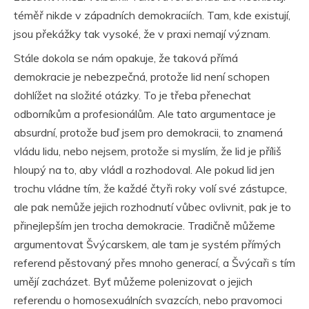
téměř nikde v západních demokraciích. Tam, kde existují,
jsou překážky tak vysoké, že v praxi nemají význam.
Stále dokola se nám opakuje, že taková přímá
demokracie je nebezpečná, protože lid není schopen
dohlížet na složité otázky. To je třeba přenechat
odborníkům a profesionálům. Ale tato argumentace je
absurdní, protože buď jsem pro demokracii, to znamená
vládu lidu, nebo nejsem, protože si myslím, že lid je příliš
hloupý na to, aby vládl a rozhodoval. Ale pokud lid jen
trochu vládne tím, že každé čtyři roky volí své zástupce,
ale pak nemůže jejich rozhodnutí vůbec ovlivnit, pak je to
přinejlepším jen trocha demokracie. Tradičně můžeme
argumentovat Švýcarskem, ale tam je systém přímých
referend pěstovaný přes mnoho generací, a Švýcaři s tím
umějí zacházet. Byť můžeme polenizovat o jejich
referendu o homosexuálních svazcích, nebo pravomoci