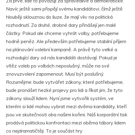
Za prvé, lidé to považují za spravedlivé a demokratické.
Navíc ještě sami přispějí svému kandidátovi, čímž ještě
hlouběji sklouznou do iluze, že mají vliv na politická
rozhodnutí. Za druhé, drobné dary přinášejí jen malé
částky. Pokud ale chceme vyhrát volby, potřebujeme
hodně peněz. Ale především potřebujeme stabilní příjem
na plánování volební kampaně. A právě tyto velké a
rozhodující dary od nás kandidáti dostávají. Pokud je
vítěz voleb po volbách neposlušný, může na své
znovuzvolení zapomenout. Musí být poslušný.
Rozumějme: bude vytvářet zákony, které potřebujeme,
bude pronášet hezké projevy pro lidi a říkat jim, že tyto
zákony slouží lidem. Nyní jsme vytvořili systém, ve
kterém si lidé mohou vybrat mezi dvěma kandidáty, kteří
jsou ve skutečnosti oba našimi koňmi. Náš korporátní tisk
prodává politickou konfrontaci mezi oběma tábory lidem
co nejdramatičtěji. To je součást hry.