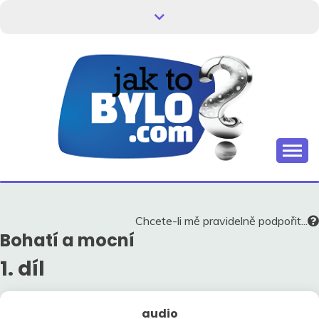
Skip
to
content
Kdo neví, jak to bylo, neovlivní, jak to bude.
HISTORIE V
SOUVISLOSTECH
Chcete-li mě pravidelně podpořit...
Bohatí a mocní
1. díl
audio