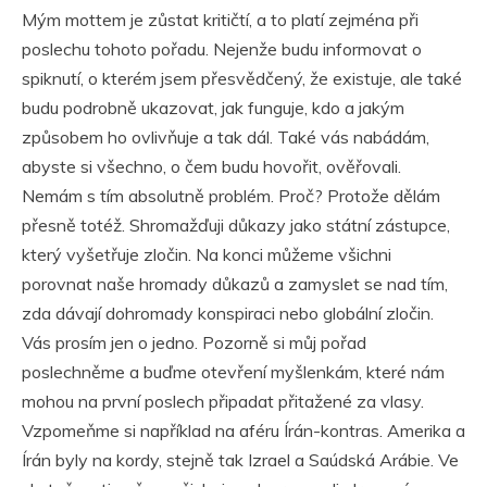
Mým mottem je zůstat kritičtí, a to platí zejména při
poslechu tohoto pořadu. Nejenže budu informovat o
spiknutí, o kterém jsem přesvědčený, že existuje, ale také
budu podrobně ukazovat, jak funguje, kdo a jakým
způsobem ho ovlivňuje a tak dál. Také vás nabádám,
abyste si všechno, o čem budu hovořit, ověřovali.
Nemám s tím absolutně problém. Proč? Protože dělám
přesně totéž. Shromažďuji důkazy jako státní zástupce,
který vyšetřuje zločin. Na konci můžeme všichni
porovnat naše hromady důkazů a zamyslet se nad tím,
zda dávají dohromady konspiraci nebo globální zločin.
Vás prosím jen o jedno. Pozorně si můj pořad
poslechněme a buďme otevření myšlenkám, které nám
mohou na první poslech připadat přitažené za vlasy.
Vzpomeňme si například na aféru Írán-kontras. Amerika a
Írán byly na kordy, stejně tak Izrael a Saúdská Arábie. Ve