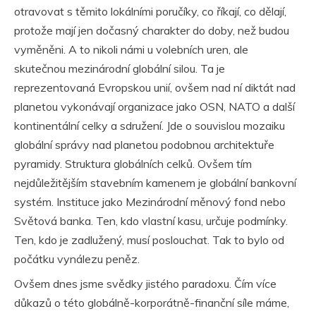
otravovat s těmito lokálními poručíky, co říkají, co dělají,
protože mají jen dočasný charakter do doby, než budou
vyměněni. A to nikoli námi u volebních uren, ale
skutečnou mezinárodní globální silou. Ta je
reprezentovaná Evropskou unií, ovšem nad ní diktát nad
planetou vykonávají organizace jako OSN, NATO a další
kontinentální celky a sdružení. Jde o souvislou mozaiku
globální správy nad planetou podobnou architektuře
pyramidy. Struktura globálních celků. Ovšem tím
nejdůležitějším stavebním kamenem je globální bankovní
systém. Instituce jako Mezinárodní měnový fond nebo
Světová banka. Ten, kdo vlastní kasu, určuje podmínky.
Ten, kdo je zadlužený, musí poslouchat. Tak to bylo od
počátku vynálezu peněz.
Ovšem dnes jsme svědky jistého paradoxu. Čím více
důkazů o této globálně-korporátně-finanční síle máme,