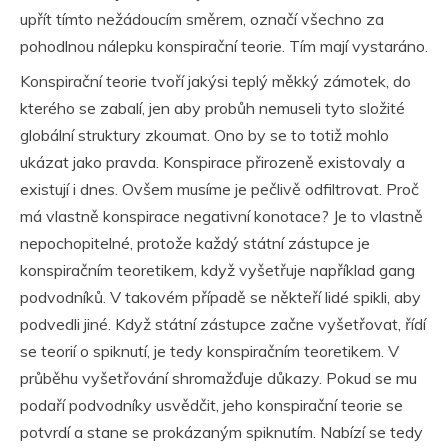
upřít tímto nežádoucím směrem, označí všechno za
pohodlnou nálepku konspirační teorie. Tím mají vystaráno.
Konspirační teorie tvoří jakýsi teplý měkký zámotek, do
kterého se zabalí, jen aby probůh nemuseli tyto složité
globální struktury zkoumat. Ono by se to totiž mohlo
ukázat jako pravda. Konspirace přirozeně existovaly a
existují i dnes. Ovšem musíme je pečlivě odfiltrovat. Proč
má vlastně konspirace negativní konotace? Je to vlastně
nepochopitelné, protože každý státní zástupce je
konspiračním teoretikem, když vyšetřuje například gang
podvodníků. V takovém případě se někteří lidé spikli, aby
podvedli jiné. Když státní zástupce začne vyšetřovat, řídí
se teorií o spiknutí, je tedy konspiračním teoretikem. V
průběhu vyšetřování shromažďuje důkazy. Pokud se mu
podaří podvodníky usvědčit, jeho konspirační teorie se
potvrdí a stane se prokázaným spiknutím. Nabízí se tedy