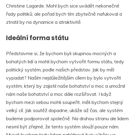
Christine Lagarde. Mohl bych sice uvádět nekonečné
řady politiků, ale pořad bych tím zbytečně nafukoval a
ztratil by na dynamice a atraktivitě.
Ideální forma státu
Představme si, že bychom byli skupinou mocných a
bohatých lidí a mohli bychom vytvořit formu státu, tedy
politický systém, podle našich představ. Jak by měl
vypadat? Naším nejdůležitějším cílem by bylo vytvořit
systém, který by zajistil naše bohatství a moc a umožnil
nám naše bohatství a moc dále rozšiřovat. I když
bychom mezi sebou mohli soupeřit, měli bychom stejný
velký cíl. Jak soutěž dopadne, ukáže až čas, ale systém
budeme podporovat společně. Na druhou stranu ale lidem
nesmí být zřejmé, že tento systém slouží pouze nám.
Museli bychom tedy lidem nabídnout iluzi výběru ve