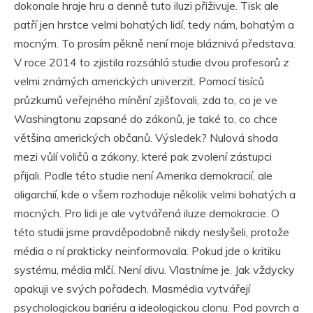
dokonale hraje hru a denně tuto iluzi přiživuje. Tisk ale
patří jen hrstce velmi bohatých lidí, tedy nám, bohatým a
mocným. To prosím pěkně není moje bláznivá představa.
V roce 2014 to zjistila rozsáhlá studie dvou profesorů z
velmi známých amerických univerzit. Pomocí tisíců
průzkumů veřejného mínění zjišťovali, zda to, co je ve
Washingtonu zapsané do zákonů, je také to, co chce
většina amerických občanů. Výsledek? Nulová shoda
mezi vůlí voličů a zákony, které pak zvolení zástupci
přijali. Podle této studie není Amerika demokracií, ale
oligarchií, kde o všem rozhoduje několik velmi bohatých a
mocných. Pro lidi je ale vytvářená iluze demokracie. O
této studii jsme pravděpodobně nikdy neslyšeli, protože
média o ní prakticky neinformovala. Pokud jde o kritiku
systému, média mlčí. Není divu. Vlastníme je. Jak vždycky
opakuji ve svých pořadech. Masmédia vytvářejí
psychologickou bariéru a ideologickou clonu. Pod povrch a