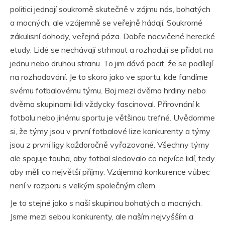
politici jednají soukromě skutečně v zájmu nás, bohatých
a mocných, ale vzájemně se veřejně hádají. Soukromé
zákulisní dohody, veřejná póza. Dobře nacvičené herecké
etudy. Lidé se nechávají strhnout a rozhodují se přidat na
jednu nebo druhou stranu. To jim dává pocit, že se podílejí
na rozhodování. Je to skoro jako ve sportu, kde fandíme
svému fotbalovému týmu. Boj mezi dvěma hrdiny nebo
dvěma skupinami lidi vždycky fascinoval. Přirovnání k
fotbalu nebo jinému sportu je většinou trefné. Uvědomme
si, že týmy jsou v první fotbalové lize konkurenty a týmy
jsou z první ligy každoročně vyřazované. Všechny týmy
ale spojuje touha, aby fotbal sledovalo co nejvíce lidí, tedy
aby měli co největší příjmy. Vzájemná konkurence vůbec
není v rozporu s velkým společným cílem.
Je to stejné jako s naší skupinou bohatých a mocných.
Jsme mezi sebou konkurenty, ale naším nejvyšším a