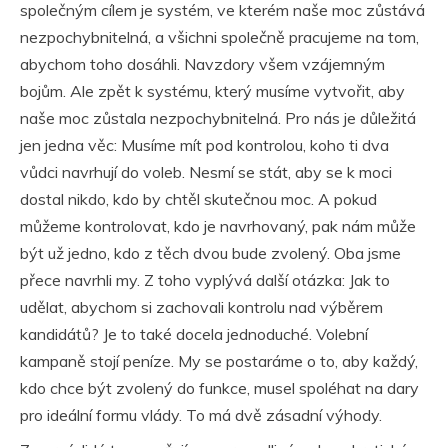
společným cílem je systém, ve kterém naše moc zůstává
nezpochybnitelná, a všichni společně pracujeme na tom,
abychom toho dosáhli. Navzdory všem vzájemným
bojům. Ale zpět k systému, který musíme vytvořit, aby
naše moc zůstala nezpochybnitelná. Pro nás je důležitá
jen jedna věc: Musíme mít pod kontrolou, koho ti dva
vůdci navrhují do voleb. Nesmí se stát, aby se k moci
dostal nikdo, kdo by chtěl skutečnou moc. A pokud
můžeme kontrolovat, kdo je navrhovaný, pak nám může
být už jedno, kdo z těch dvou bude zvolený. Oba jsme
přece navrhli my. Z toho vyplývá další otázka: Jak to
udělat, abychom si zachovali kontrolu nad výběrem
kandidátů? Je to také docela jednoduché. Volební
kampaně stojí peníze. My se postaráme o to, aby každý,
kdo chce být zvolený do funkce, musel spoléhat na dary
pro ideální formu vlády. To má dvě zásadní výhody.