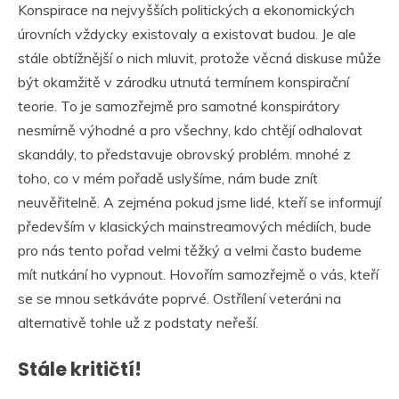
Konspirace na nejvyšších politických a ekonomických
úrovních vždycky existovaly a existovat budou. Je ale
stále obtížnější o nich mluvit, protože věcná diskuse může
být okamžitě v zárodku utnutá termínem konspirační
teorie. To je samozřejmě pro samotné konspirátory
nesmírně výhodné a pro všechny, kdo chtějí odhalovat
skandály, to představuje obrovský problém. mnohé z
toho, co v mém pořadě uslyšíme, nám bude znít
neuvěřitelně. A zejména pokud jsme lidé, kteří se informují
především v klasických mainstreamových médiích, bude
pro nás tento pořad velmi těžký a velmi často budeme
mít nutkání ho vypnout. Hovořím samozřejmě o vás, kteří
se se mnou setkáváte poprvé. Ostřílení veteráni na
alternativě tohle už z podstaty neřeší.
Stále kritičtí!