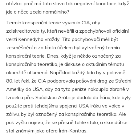
otázka, proč má toto slovo tak negativní konotace, když
jde o něco zcela normálního?
Termín konspirační teorie vyvinula CIA, aby
zdiskreditovala ty, kteří nevěřili a zpochybňovali oficiální
verzi Kennedyho vraždy. Tito pochybovači měli být
zesměšnění a za tímto účelem byl vytvořený termín
konspirační teorie. Dnes, když je někdo označený za
konspiračního teoretika, je diskuse o aktuálním tématu
okamžitě utlumená. Například každý, kdo by v polovině
80. let řekl, že CIA podporovala pašování drog ze Střední
Ameriky do USA, aby za tyto peníze nakoupila zbraně v
Izraeli a přes Saúdskou Arábii je dodala do Íránu, kde byly
použité proti tehdejšímu spojenci USA Iráku ve válce v
zálivu, by byl označený za konspiračního teoretika. Ale
pak vyšlo najevo, že se přesně tohle stalo, a skandál se
stal známým jako aféra Írán-Kontras.