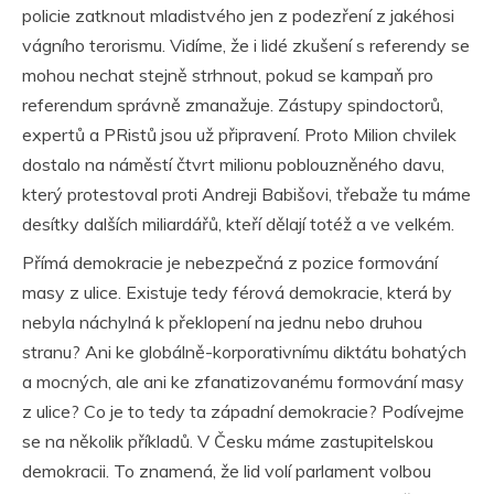
policie zatknout mladistvého jen z podezření z jakéhosi
vágního terorismu. Vidíme, že i lidé zkušení s referendy se
mohou nechat stejně strhnout, pokud se kampaň pro
referendum správně zmanažuje. Zástupy spindoctorů,
expertů a PRistů jsou už připravení. Proto Milion chvilek
dostalo na náměstí čtvrt milionu poblouzněného davu,
který protestoval proti Andreji Babišovi, třebaže tu máme
desítky dalších miliardářů, kteří dělají totéž a ve velkém.
Přímá demokracie je nebezpečná z pozice formování
masy z ulice. Existuje tedy férová demokracie, která by
nebyla náchylná k překlopení na jednu nebo druhou
stranu? Ani ke globálně-korporativnímu diktátu bohatých
a mocných, ale ani ke zfanatizovanému formování masy
z ulice? Co je to tedy ta západní demokracie? Podívejme
se na několik příkladů. V Česku máme zastupitelskou
demokracii. To znamená, že lid volí parlament volbou