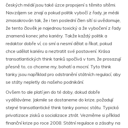
českých médií jsou také úzce propojení s těmito sítěmi.
Navzájem se znají a pokud politik vybočí z řady, je médii
zmasakrován tak, že i ten poslední člen sítí si uvědomuje,
že tento člověk je najednou toxický a že vybočení z řady
znamená konec jeho kariéry. Takže každý politik a
redaktor dobře ví, co smí a nesmí dělat a říkat, pokud
chce udělat kariéru a neztratit své postavení. Krása
transatlantických think tanků spočívá v tom, že prosazují
přesně to, co chceme my, bohatí a mocní. Tyto think
tanky jsou například pro odstranění státních regulací, aby
se státy nepletly do našeho podnikání.
Ovšem to ale platí jen do té doby, dokud dobře
vyděláváme. Jakmile se dostaneme do krize, požadují
stejné transatlantické think tanky pomoc státu. Typická
privatizace zisků a socializace ztrát. Vezměme si příklad
finanční krize po roce 2008. Státní regulace a zásahy na