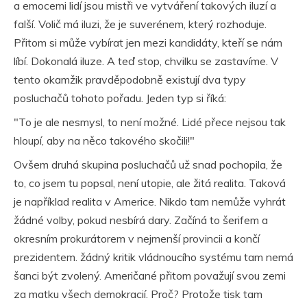
a emocemi lidí jsou mistři ve vytváření takových iluzí a
falší. Volič má iluzi, že je suverénem, který rozhoduje.
Přitom si může vybírat jen mezi kandidáty, kteří se nám
líbí. Dokonalá iluze. A teď stop, chvilku se zastavíme. V
tento okamžik pravděpodobně existují dva typy
posluchačů tohoto pořadu. Jeden typ si říká:
"To je ale nesmysl, to není možné. Lidé přece nejsou tak
hloupí, aby na něco takového skočili!"
Ovšem druhá skupina posluchačů už snad pochopila, že
to, co jsem tu popsal, není utopie, ale žitá realita. Taková
je například realita v Americe. Nikdo tam nemůže vyhrát
žádné volby, pokud nesbírá dary. Začíná to šerifem a
okresním prokurátorem v nejmenší provincii a končí
prezidentem. žádný kritik vládnoucího systému tam nemá
šanci být zvolený. Američané přitom považují svou zemi
za matku všech demokracií. Proč? Protože tisk tam