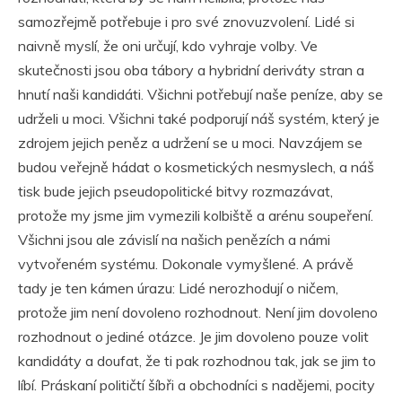
samozřejmě potřebuje i pro své znovuzvolení. Lidé si
naivně myslí, že oni určují, kdo vyhraje volby. Ve
skutečnosti jsou oba tábory a hybridní deriváty stran a
hnutí naši kandidáti. Všichni potřebují naše peníze, aby se
udrželi u moci. Všichni také podporují náš systém, který je
zdrojem jejich peněz a udržení se u moci. Navzájem se
budou veřejně hádat o kosmetických nesmyslech, a náš
tisk bude jejich pseudopolitické bitvy rozmazávat,
protože my jsme jim vymezili kolbiště a arénu soupeření.
Všichni jsou ale závislí na našich penězích a námi
vytvořeném systému. Dokonale vymyšlené. A právě
tady je ten kámen úrazu: Lidé nerozhodují o ničem,
protože jim není dovoleno rozhodnout. Není jim dovoleno
rozhodnout o jediné otázce. Je jim dovoleno pouze volit
kandidáty a doufat, že ti pak rozhodnou tak, jak se jim to
líbí. Práskaní političtí šíbři a obchodníci s nadějemi, pocity