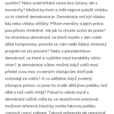
systém? Nebo snad britská verze bez ústavy, ale s
monarchy? Možná bychom si měli nejprve položit otázku,
co to vlastně demokracie je. Demokracie má být vládou
lidu nebo vládou většiny. Přitom menšiny a jejich práva
jsou přesto chráněné. Ale jak to chcete uvést do praxe?
Se stranickou demokracií, ve které musíte v den voleb
dělat kompromisy, protože se vám nelíbí žádný stranický
program na sto procent? Nebo s prezidentskou
demokracií, ve které si vybíráte mezi kandidáty místo
stran? Je demokracie vůbec možná, když voliči musí
předat svou moc zvoleným zástupcům, kteří pak
rozhodují za voliče? A co uděláme, když zvolený
zástupce potom, co jsme ho zvolili, dělá jinou politiku, než
slíbil a než voliči chtějí? Pokud to někdo myslí s
demokracií vážně, měla by ve skutečnosti existovat
možnost referend, která by mohla takovou politiku
zastavit i mezi volbami. Taková referenda ale neexistují