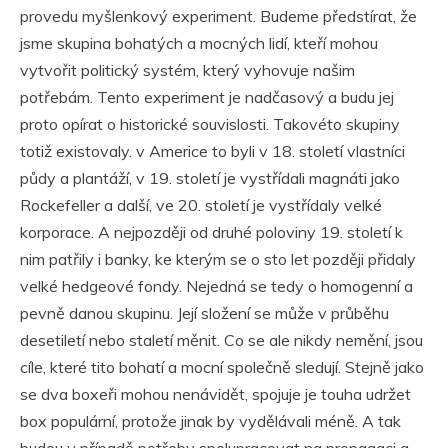
provedu myšlenkový experiment. Budeme předstírat, že
jsme skupina bohatých a mocných lidí, kteří mohou
vytvořit politický systém, který vyhovuje našim
potřebám. Tento experiment je nadčasový a budu jej
proto opírat o historické souvislosti. Takovéto skupiny
totiž existovaly. v Americe to byli v 18. století vlastníci
půdy a plantáží, v 19. století je vystřídali magnáti jako
Rockefeller a další, ve 20. století je vystřídaly velké
korporace. A nejpozději od druhé poloviny 19. století k
nim patřily i banky, ke kterým se o sto let později přidaly
velké hedgeové fondy. Nejedná se tedy o homogenní a
pevně danou skupinu. Její složení se může v průběhu
desetiletí nebo staletí měnit. Co se ale nikdy nemění, jsou
cíle, které tito bohatí a mocní společně sledují. Stejně jako
se dva boxeři mohou nenávidět, spojuje je touha udržet
box populární, protože jinak by vydělávali méně. A tak