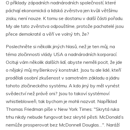
O příklady západních nadnárodních společností, které
páchají ekonomická a lidská zvěrstva jen kvůli většímu
zisku, není nouze. K tomu se dostanu v další části pořadu.
My ale tato zvěrstva odpouštíme, protože pachatelé jsou
přece demokraté a věří ve volný trh, že?
Poslechněte si několik jiných hlasů, než je ten můj, na
téma zločinnosti vlády USA a nadnárodních korporací.
Ocituji vám několik dalších lidí, abyste neměli pocit, že jde
o nějaký můj myšlenkový konstrukt. Jsou tu ale lidé, kteří
prodělali osobní zkušenost v samotném základu a jádru
tohoto zločineckého systému. A kdo jiný by měl vynést
svědectví než právě oni? Jsou to takoví systémoví
whistlebloweři, tak bychom je mohli nazvat. Například
Thomas Friedman píše v New York Times: "Skrytá ruka
trhu nikdy nebude fungovat bez skryté pěsti. McDonald’s
nemůže prosperovat bez McDonnell Douglas…". Naráží