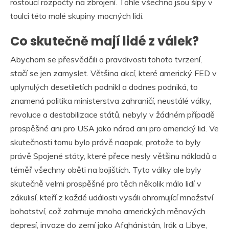
rostoucí rozpočty na zbrojení. Tohle všechno jsou šípy v
toulci této malé skupiny mocných lidí.
Co skutečně mají lidé z válek?
Abychom se přesvědčili o pravdivosti tohoto tvrzení,
stačí se jen zamyslet. Většina akcí, které americký FED v
uplynulých desetiletích podnikl a dodnes podniká, to
znamená politika ministerstva zahraničí, neustálé války,
revoluce a destabilizace států, nebyly v žádném případě
prospěšné ani pro USA jako národ ani pro americký lid. Ve
skutečnosti tomu bylo právě naopak, protože to byly
právě Spojené státy, které přece nesly většinu nákladů a
téměř všechny oběti na bojištích. Tyto války ale byly
skutečně velmi prospěšné pro těch několik málo lidí v
zákulisí, kteří z každé události vysáli ohromující množství
bohatství, což zahrnuje mnoho amerických měnových
depresí, invaze do zemí jako Afghánistán, Irák a Libye,