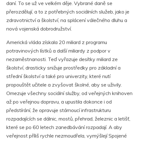
daní. To se už ve velkém děje. Vybrané daně se
přerozdělují, a to z potřebných sociálních služeb, jako je
zdravotnictví a školství, na splácení válečného dluhu a
nová vojenská dobrodružství.
Americká vláda získala 20 miliard z programu
potravinových lístků a další miliardy z podpor v
nezaměstnanosti. Teď vyřazuje desítky miliard ze
školství, drasticky snižuje prostředky pro základní a
střední školství a také pro univerzity, které nutí
propouštět učitele a zvyšovat školné, aby se uživily.
Omezuje všechny sociální služby, od veřejných knihoven
až po veřejnou dopravu, a upustila dokonce i od
předstírání, že opravuje stárnoucí infrastrukturu
rozpadajících se dálnic, mostů, přehrad, železnic a letišť,
které se po 60 letech zanedbávání rozpadají. A aby
veřejnost příliš rychle nezmoudřela, vymýšlejí Spojené