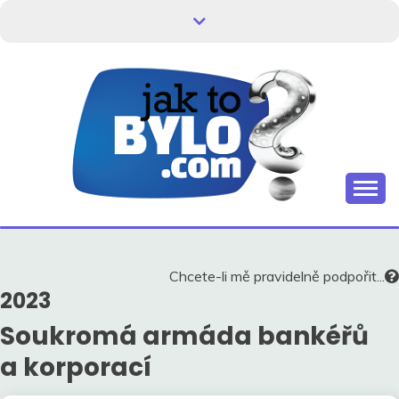
Skip
to
content
Kdo neví, jak to bylo, neovlivní, jak to bude.
HISTORIE V
SOUVISLOSTECH
Chcete-li mě pravidelně podpořit...
2023
Soukromá armáda bankéřů
a korporací