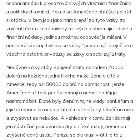
osobní armádu k prosazování svých vlastních finančních
a politických ambicí. Pokud se Američané obtěžují položit
si otázku, v čem jsou jako národ lepší za tyto války, za
zničení těchto zemí, miliony mrtvých a ohromující lidské a
finanční náklady, jedinou možnou odpovědí je mlčení. V
neoliberálním kapitalismu se války "privatizují" stejně jako
všechno ostatní: privatizují se zisky a socializují ztráty.
Nedávné války stály Spojené státy odhadem 20000
dolarů na každého jednotlivého muže, ženu a dítě v
Americe, tedy asi 50000 dolarů na domácnost. Jenže
Američané už tolik peněz nemají a nemají naději je
nashromáždit. Daně byly členům tajné vlády, bankéřům a
jejich korporacím nebo přátelům už sníženy téměř na nulu
a zvyšovat se nebudou. A vzhledem k tomu, že lidé mají
jen částečné pracovní úvazky a nízké mzdy, nemohou
zvýšené daně ustát. Peníze se ale musí vrátit, a to z