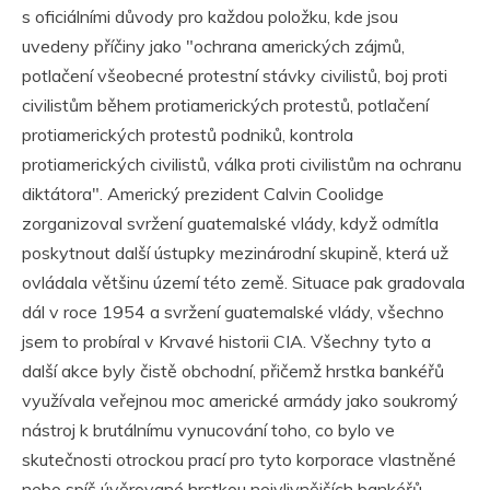
s oficiálními důvody pro každou položku, kde jsou
uvedeny příčiny jako "ochrana amerických zájmů,
potlačení všeobecné protestní stávky civilistů, boj proti
civilistům během protiamerických protestů, potlačení
protiamerických protestů podniků, kontrola
protiamerických civilistů, válka proti civilistům na ochranu
diktátora". Americký prezident Calvin Coolidge
zorganizoval svržení guatemalské vlády, když odmítla
poskytnout další ústupky mezinárodní skupině, která už
ovládala většinu území této země. Situace pak gradovala
dál v roce 1954 a svržení guatemalské vlády, všechno
jsem to probíral v Krvavé historii CIA. Všechny tyto a
další akce byly čistě obchodní, přičemž hrstka bankéřů
využívala veřejnou moc americké armády jako soukromý
nástroj k brutálnímu vynucování toho, co bylo ve
skutečnosti otrockou prací pro tyto korporace vlastněné
nebo spíš úvěrované hrstkou nejvlivnějších bankéřů.