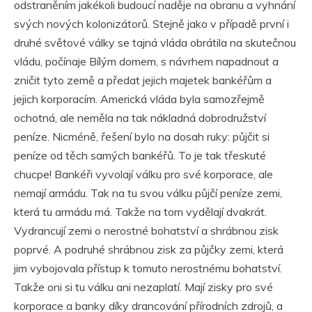
odstraněním jakékoli budoucí naděje na obranu a vyhnání
svých nových kolonizátorů. Stejně jako v případě první i
druhé světové války se tajná vláda obrátila na skutečnou
vládu, počínaje Bílým domem, s návrhem napadnout a
zničit tyto země a předat jejich majetek bankéřům a
jejich korporacím. Americká vláda byla samozřejmě
ochotná, ale neměla na tak nákladná dobrodružství
peníze. Nicméně, řešení bylo na dosah ruky: půjčit si
peníze od těch samých bankéřů. To je tak třeskuté
chucpe! Bankéři vyvolají válku pro své korporace, ale
nemají armádu. Tak na tu svou válku půjčí peníze zemi,
která tu armádu má. Takže na tom vydělají dvakrát.
Vydrancují zemi o nerostné bohatství a shrábnou zisk
poprvé. A podruhé shrábnou zisk za půjčky zemi, která
jim vybojovala přístup k tomuto nerostnému bohatství.
Takže oni si tu válku ani nezaplatí. Mají zisky pro své
korporace a banky díky drancování přírodních zdrojů, a