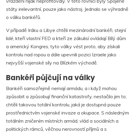
vraždění nijak neprofitovaly. V této rovnici byly Spojené
státy irelevantní, pouze jako nástroj. Jednalo se výhradně
o válku bankéřů.
V případě Iráku a Libye chtěli mezinárodní bankéři, stejní
lidé, kteří vlastní FED a kteří ze zákulisí ovládají Bílý dům
a americký Kongres, tyto války vést proto, aby získali
kontrolu nad ropou a dále upevnili pozici Izraele jako
nejvyšší vojenské síly na Blízkém východě.
Bankéři půjčují na války
Bankéři samozřejmě nemají armádu, a i když mohou
způsobit a způsobují finanční katastrofy, nestačilo jim to;
chtěli takovou totální kontrolu, jaká je dostupná pouze
prostřednictvím vojenské invaze a okupace. S následným
totálním zničením místních armád, vlád a sociálních a
politických rámců, věčnou nerovností příjmů a s