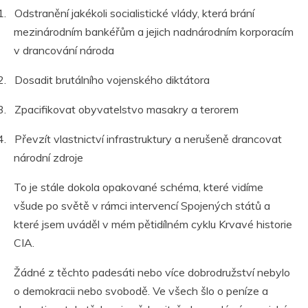
1.
Odstranění jakékoli socialistické vlády, která brání
mezinárodním bankéřům a jejich nadnárodním korporacím
v drancování národa
2.
Dosadit brutálního vojenského diktátora
3.
Zpacifikovat obyvatelstvo masakry a terorem
4.
Převzít vlastnictví infrastruktury a nerušeně drancovat
národní zdroje
To je stále dokola opakované schéma, které vidíme
všude po světě v rámci intervencí Spojených států a
které jsem uváděl v mém pětidílném cyklu Krvavé historie
CIA.
Žádné z těchto padesáti nebo více dobrodružství nebylo
o demokracii nebo svobodě. Ve všech šlo o peníze a