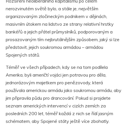
Rozšíření neoliberálního kapitalismu po celém
nerozvinutém světě bylo, a stále je, největším
organizovaným zločineckým podnikem v dějinách,
masivním útokem na lidstvo ze strany relativní hrstky
bankéřů a jejich přátel průmyslníků, podporovaným a
prosazovaným tím nejbrutálnějším způsobem, jaký si lze
představit, jejich soukromou armádou – armádou
Spojených států.
Téměř ve všech případech, kdy se na tom podílela
Amerika, byli američtí vojáci jen potravou pro děla,
jednorázovým majetkem pro penězovody, která
používala americkou armádu jako soukromou armádu, aby
jim připravila půdu pro drancování. Pokud si projdete
seznam amerických intervencí v cizích zemích za
posledních 200 let, téměř každá z nich se řídí jasným
schématem, aby Spojené státy ještě více zbohatly.