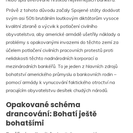
Právě z tohoto důvodu začaly Spojené státy dodávat
svým asi 50ti brutálním loutkovým diktátorům vysoce
kvalitní zbraně a výcvik k potlačení civilního
obyvatelstva, aby americké armádě ušetřily náklady a
problémy s opakovanými invazemi do těchto zemí za
účelem potlačení civilních pracovních protestů proti
nelidskosti těchto nadnárodních korporací a
mezinárodních bankéřů. To je jeden z hlavních zdrojů
bohatství amerického průmyslu a bankovních rodin –
pomocí armády k vynucování faktického otroctví na
pracujícím obyvatelstvu desítek chudých národů.
Opakované schéma
drancování: Bohatí ještě
bohatšími