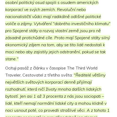
osobní politický osud spojili s osudem amerických
korporací ve svých zemích. Revoluční nebo
nacionalističtí vůdci mají radikálně odlišné politické
voliče a zájmy. Vytváření "dobrého investičního klimatu"
pro Spojené státy a rozvoj vlastní země jsou pro ně
zásadně protichůdné cíle. Proto mají Spojené státy silný
ekonomický zájem na tom, aby se tito lidé nedostali k
moci nebo aby zajistily jejich odstranění, pokud se tak
stane."
Ocituji pasáž z článku v časopise The Third World
Traveler, Cestovatel z třetího světa:
"Ředitelé většiny
největších světových korporací denně přijímají
rozhodnutí, která ničí životy mnoha dalších lidských
bytostí. Jen asi 1 až 3 procenta z nás jsou sociopati –
lidé, kteří nemají normální lidské city a mohou klidně v
noci usnout poté, co provedli strašlivé věci. A z tohoto 1