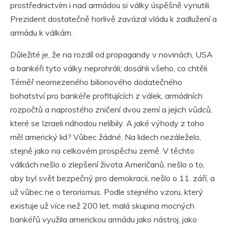
prostřednictvím i nad armádou si války úspěšně vynutili.
Prezident dostatečně horlivě zavázal vládu k zadlužení a
armádu k válkám.
Důležité je, že na rozdíl od propagandy v novinách, USA
a bankéři tyto války neprohráli; dosáhli všeho, co chtěli.
Téměř neomezeného bilionového dodatečného
bohatství pro bankéře profitujících z válek, armádních
rozpočtů a naprostého zničení dvou zemí a jejich vůdců,
které se Izraeli náhodou nelíbily. A jaké výhody z toho
měl americký lid? Vůbec žádné. Na lidech nezáleželo,
stejně jako na celkovém prospěchu země. V těchto
válkách nešlo o zlepšení života Američanů, nešlo o to,
aby byl svět bezpečný pro demokracii, nešlo o 11. září, a
už vůbec ne o terorismus. Podle stejného vzoru, který
existuje už více než 200 let, malá skupina mocných
bankéřů využila americkou armádu jako nástroj, jako