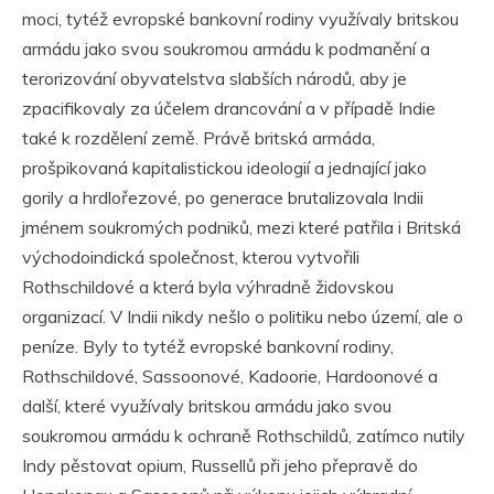
moci, tytéž evropské bankovní rodiny využívaly britskou
armádu jako svou soukromou armádu k podmanění a
terorizování obyvatelstva slabších národů, aby je
zpacifikovaly za účelem drancování a v případě Indie
také k rozdělení země. Právě britská armáda,
prošpikovaná kapitalistickou ideologií a jednající jako
gorily a hrdlořezové, po generace brutalizovala Indii
jménem soukromých podniků, mezi které patřila i Britská
východoindická společnost, kterou vytvořili
Rothschildové a která byla výhradně židovskou
organizací. V Indii nikdy nešlo o politiku nebo území, ale o
peníze. Byly to tytéž evropské bankovní rodiny,
Rothschildové, Sassoonové, Kadoorie, Hardoonové a
další, které využívaly britskou armádu jako svou
soukromou armádu k ochraně Rothschildů, zatímco nutily
Indy pěstovat opium, Russellů při jeho přepravě do