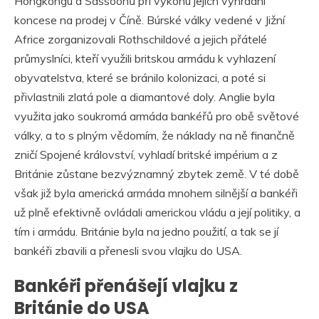
Hongkongu a Sassoonů při výkonu jejich výhradní
koncese na prodej v Číně. Búrské války vedené v Jižní
Africe zorganizovali Rothschildové a jejich přátelé
průmyslníci, kteří využili britskou armádu k vyhlazení
obyvatelstva, které se bránilo kolonizaci, a poté si
přivlastnili zlatá pole a diamantové doly. Anglie byla
využita jako soukromá armáda bankéřů pro obě světové
války, a to s plným vědomím, že náklady na ně finančně
zničí Spojené království, vyhladí britské impérium a z
Británie zůstane bezvýznamný zbytek země. V té době
však již byla americká armáda mnohem silnější a bankéři
už plně efektivně ovládali americkou vládu a její politiky, a
tím i armádu. Británie byla na jedno použití, a tak se jí
bankéři zbavili a přenesli svou vlajku do USA.
Bankéři přenášejí vlajku z
Británie do USA