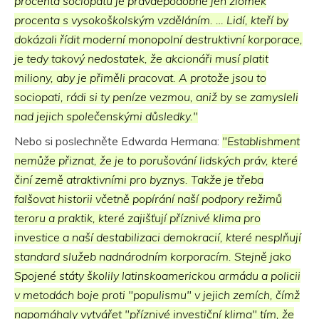
procenta sociopatů je pravděpodobně jen zlomek
procenta s vysokoškolským vzděláním. … Lidí, kteří by
dokázali řídit moderní monopolní destruktivní korporace,
je tedy takový nedostatek, že akcionáři musí platit
miliony, aby je přiměli pracovat. A protože jsou to
sociopati, rádi si ty peníze vezmou, aniž by se zamysleli
nad jejich společenskými důsledky."
Nebo si poslechněte Edwarda Hermana:
"Establishment
nemůže přiznat, že je to porušování lidských práv, které
činí země atraktivními pro byznys. Takže je třeba
falšovat historii včetně popírání naší podpory režimů
teroru a praktik, které zajišťují příznivé klima pro
investice a naší destabilizaci demokracií, které nesplňují
standard služeb nadnárodním korporacím. Stejně jako
Spojené státy školily latinskoamerickou armádu a policii
v metodách boje proti "populismu" v jejich zemích, čímž
napomáhaly vytvářet "příznivé investiční klima" tím, že