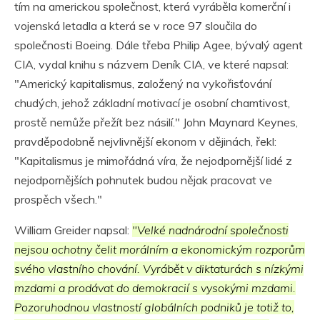
tím na americkou společnost, která vyráběla komerční i
vojenská letadla a která se v roce 97 sloučila do
společnosti Boeing. Dále třeba Philip Agee, bývalý agent
CIA, vydal knihu s názvem Deník CIA, ve které napsal:
"Americký kapitalismus, založený na vykořisťování
chudých, jehož základní motivací je osobní chamtivost,
prostě nemůže přežít bez násilí." John Maynard Keynes,
pravděpodobně nejvlivnější ekonom v dějinách, řekl:
"Kapitalismus je mimořádná víra, že nejodpornější lidé z
nejodpornějších pohnutek budou nějak pracovat ve
prospěch všech."
William Greider napsal:
"Velké nadnárodní společnosti
nejsou ochotny čelit morálním a ekonomickým rozporům
svého vlastního chování. Vyrábět v diktaturách s nízkými
mzdami a prodávat do demokracií s vysokými mzdami.
Pozoruhodnou vlastností globálních podniků je totiž to,