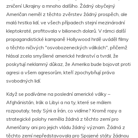
zničení Ukrajiny a mnoho dalšího. Žádný obyčejný
Američan neměl z těchto zvěrstev žádný prospěch, ale
malá hrstka lidí, ve všech případech stejní mezinárodní
kleptokraté, profitovala v bilionech dolarů. V rámci další
propagandistické kampaně Hollywood hrdě uváděl filmy
o těchto ničivých "osvobozeneckých válkách", přičemž
hlásal zcela smyšlené americké hrdinství a tvrdil, že
poskytují neklamný důkaz, že Amerika bude bojovat proti
agresi a všem agresorům, kteří zpochybňují práva
svobodných lidí.
Když se podíváme na poslední americké války –
Afghánistán, Irák a Libyi a na ty, které se málem
rozpoutaly, tedy Sýrii a Írán, co vidíme? Kromě ropy a
strategické polohy neměla žádná z těchto zemí pro
Američany ani pro jejich vládu žádný význam. Žádná z
těchto zemí nepředstavovala pro Spojené státy žádnou