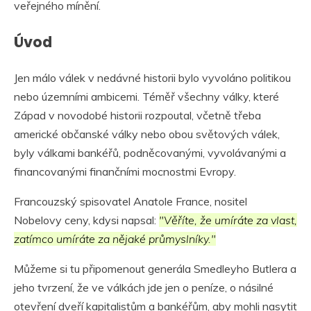
veřejného mínění.
Úvod
Jen málo válek v nedávné historii bylo vyvoláno politikou
nebo územními ambicemi. Téměř všechny války, které
Západ v novodobé historii rozpoutal, včetně třeba
americké občanské války nebo obou světových válek,
byly válkami bankéřů, podněcovanými, vyvolávanými a
financovanými finančními mocnostmi Evropy.
Francouzský spisovatel Anatole France, nositel
Nobelovy ceny, kdysi napsal:
"Věříte, že umíráte za vlast,
zatímco umíráte za nějaké průmyslníky."
Můžeme si tu připomenout generála Smedleyho Butlera a
jeho tvrzení, že ve válkách jde jen o peníze, o násilné
otevření dveří kapitalistům a bankéřům, aby mohli nasytit