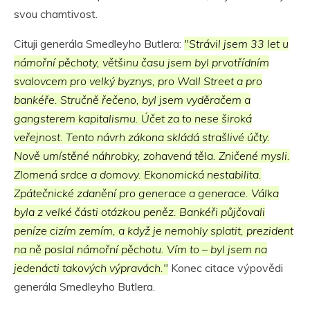
svou chamtivost.
Cituji generála Smedleyho Butlera:
"Strávil jsem 33 let u
námořní pěchoty, většinu času jsem byl prvotřídním
svalovcem pro velký byznys, pro Wall Street a pro
bankéře. Stručně řečeno, byl jsem vyděračem a
gangsterem kapitalismu. Účet za to nese široká
veřejnost. Tento návrh zákona skládá strašlivé účty.
Nově umístěné náhrobky, zohavená těla. Zničené mysli.
Zlomená srdce a domovy. Ekonomická nestabilita.
Zpátečnické zdanění pro generace a generace. Válka
byla z velké části otázkou peněz. Bankéři půjčovali
peníze cizím zemím, a když je nemohly splatit, prezident
na ně poslal námořní pěchotu. Vím to – byl jsem na
jedenácti takových výpravách."
Konec citace výpovědi
generála Smedleyho Butlera.