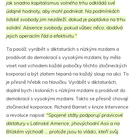
jak snadno kapitalismus volného trhu odkládá své
údajné hodnoty, aby mohl podnikat. Na podmínkách
lidské svobody jim nezáleží, dokud je poptávka na trhu
solidní. Absence svobody, pokud vůbec něco, dodává
jejich operacím řád a efektivitu."
Ta pasáž, vyrábět v diktaturách s nízkými mzdami a
prodávat do demokracií s vysokými mzdami, by měla
viset nad vchodem každé pobočky těchto zločineckých
korporací a být zlatem tepaná na každý sloup na ulici. To
je přesně hřebík na hlavičku. Vyrábět v diktaturách,
doplnil bych i koloniích s nízkými mzdami a prodávat do
demokracií s vysokými mzdami. Takto se přesně chovají
zločinecké korporace. Richard Barnet v knize Intervence
a revoluce napsal:
"Spojené státy podporují pravicové
diktatury v Latinské Americe, jihovýchodní Asii a na
Blízkém východě … protože jsou to vládci, kteří svůj