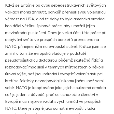
Když se Británie po dvou sebedestruktivních světových
válkách mohla zhroutit, bankéři přenesli svou vojenskou
věrnost na USA, a od té doby to byla americká armáda,
kdo dělal většinu špinavé práce, aby umožnil jejich
mezinárodní pustošení. Dnes je velká část této práce při
dobývání světa ve prospěch bankéřů přenesena na
NATO, přinejmenším na evropské scéně. Krátce jsem se
zmínil o tom, že evropská vláda je v podstatě
pseudofašistickou diktaturou, přičemž skutečná řídící a
rozhodovací moc sídlí v temných místnostech o několik
úrovní výše, než jsou národní i evropští volení zástupci,
kteří se fakticky nezodpovídají nikomu jinému než sami
sobě. NATO je kooptováno jako jejich soukromá armáda,
což je jeden z důvodů, proč se uchazeči o členství v
Evropě musí nejprve vzdát svých armád ve prospěch
NATO, které je stejně jako samotní evropští vládci