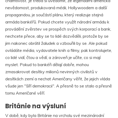
chamtivost. Je třeba si uvědomit, že legendární americká
nevědomost, produkovaná médii, Hollywoodem a další
propagandou, je součástí plánu, který realizuje stejná
armáda bankéřů. Pokud chcete využít národní armádu k
provádění zvěrstev ve prospěch svých korporací a bank,
nechcete přece, aby se to lidé dozvěděli, protože by se
jim nakonec obrátil žaludek a vzbouřili by se. Ale pokud
ovládáte média, vydavatele knih a filmy, pak kontrolujete,
co lidé vidí, čtou a vědí, a zároveň je učíte, co si mají
myslet. Pokud to bankéři dělají dobře, mohou
zmasakrovat desítky milionů nevinných civilistů v
desítkách zemí a nechat Američany věřit, že jejich vláda
všude jen "šíří demokracii". A přesně to se stalo a přesně
tomu Američané věří.
Británie na výsluní
V době, kdy byla Británie na vrcholu své mezinárodní