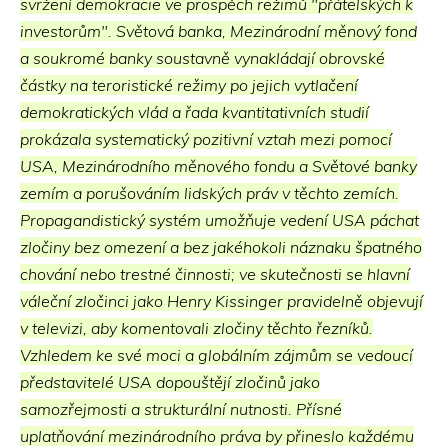
svržení demokracie ve prospěch režimů "přátelských k
investorům". Světová banka, Mezinárodní měnový fond
a soukromé banky soustavně vynakládají obrovské
částky na teroristické režimy po jejich vytlačení
demokratických vlád a řada kvantitativních studií
prokázala systematický pozitivní vztah mezi pomocí
USA, Mezinárodního měnového fondu a Světové banky
zemím a porušováním lidských práv v těchto zemích.
Propagandistický systém umožňuje vedení USA páchat
zločiny bez omezení a bez jakéhokoli náznaku špatného
chování nebo trestné činnosti; ve skutečnosti se hlavní
váleční zločinci jako Henry Kissinger pravidelně objevují
v televizi, aby komentovali zločiny těchto řezníků.
Vzhledem ke své moci a globálním zájmům se vedoucí
představitelé USA dopouštějí zločinů jako
samozřejmosti a strukturální nutnosti. Přísné
uplatňování mezinárodního práva by přineslo každému