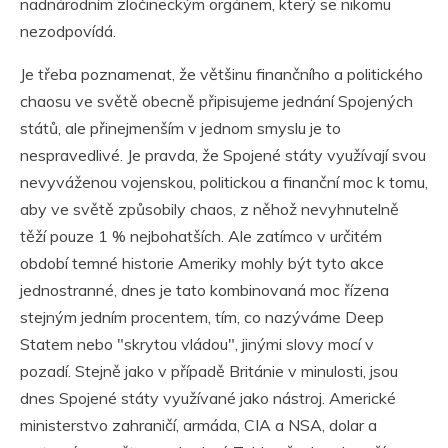
nadnárodním zločineckým orgánem, který se nikomu
nezodpovídá.
Je třeba poznamenat, že většinu finančního a politického
chaosu ve světě obecně připisujeme jednání Spojených
států, ale přinejmenším v jednom smyslu je to
nespravedlivé. Je pravda, že Spojené státy využívají svou
nevyváženou vojenskou, politickou a finanční moc k tomu,
aby ve světě způsobily chaos, z něhož nevyhnutelně
těží pouze 1 % nejbohatších. Ale zatímco v určitém
období temné historie Ameriky mohly být tyto akce
jednostranné, dnes je tato kombinovaná moc řízena
stejným jedním procentem, tím, co nazýváme Deep
Statem nebo "skrytou vládou", jinými slovy mocí v
pozadí. Stejně jako v případě Británie v minulosti, jsou
dnes Spojené státy využívané jako nástroj. Americké
ministerstvo zahraničí, armáda, CIA a NSA, dolar a