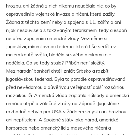
hrozbu, ani žádná z nich nikomu neudělala nic, co by
ospravedlnilo vojenské invaze a ničení, které zažily.
Žádná z těchto zemí nebyla spojena s 11. zářím a ani
nijak nesouvisela s takzvaným terorismem, tedy alespoň
ne před zapojením americké vlády. Vezměme si
Jugoslávii, mírumilovnou federaci, která tiše seděla v
malém koutě světa, hleděla si svého a nikomu nic
nedělala. Co se tedy stalo? Příběh není složitý.
Mezinárodní bankéři chtěli zničit Srbsko a rozbít
jugoslávskou federaci. Byla to parodie ospravedlňovaná
před nevědomou a důvěřivou veřejností další rozsáhlou
mozaikou lží. Americká vláda zaplatila náklady a americká
armáda utrpěla válečné ztráty na Západě. Jugoslávie
rozhodně nebyla pro USA v žádném smyslu ani hrozbou
ani nepřítelem. A Spojené státy jako národ, americké
korporace nebo americký lid z masového ničení a