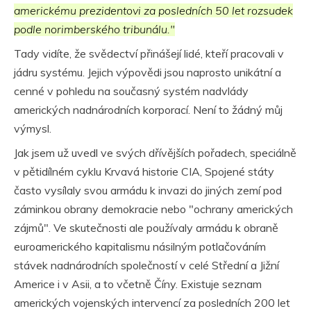
americkému prezidentovi za posledních 50 let rozsudek
podle norimberského tribunálu."
Tady vidíte, že svědectví přinášejí lidé, kteří pracovali v
jádru systému. Jejich výpovědi jsou naprosto unikátní a
cenné v pohledu na současný systém nadvlády
amerických nadnárodních korporací. Není to žádný můj
výmysl.
Jak jsem už uvedl ve svých dřívějších pořadech, speciálně
v pětidílném cyklu Krvavá historie CIA, Spojené státy
často vysílaly svou armádu k invazi do jiných zemí pod
záminkou obrany demokracie nebo "ochrany amerických
zájmů". Ve skutečnosti ale používaly armádu k obraně
euroamerického kapitalismu násilným potlačováním
stávek nadnárodních společností v celé Střední a Jižní
Americe i v Asii, a to včetně Číny. Existuje seznam
amerických vojenských intervencí za posledních 200 let