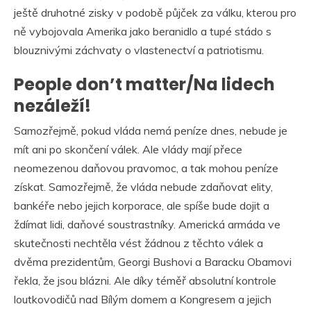
ještě druhotné zisky v podobě půjček za válku, kterou pro
ně vybojovala Amerika jako beranidlo a tupé stádo s
blouznivými záchvaty o vlastenectví a patriotismu.
People don’t matter/Na lidech
nezáleží!
Samozřejmě, pokud vláda nemá peníze dnes, nebude je
mít ani po skončení válek. Ale vlády mají přece
neomezenou daňovou pravomoc, a tak mohou peníze
získat. Samozřejmě, že vláda nebude zdaňovat elity,
bankéře nebo jejich korporace, ale spíše bude dojit a
ždímat lidi, daňové soustrastníky. Americká armáda ve
skutečnosti nechtěla vést žádnou z těchto válek a
dvěma prezidentům, Georgi Bushovi a Baracku Obamovi
řekla, že jsou blázni. Ale díky téměř absolutní kontrole
loutkovodičů nad Bílým domem a Kongresem a jejich