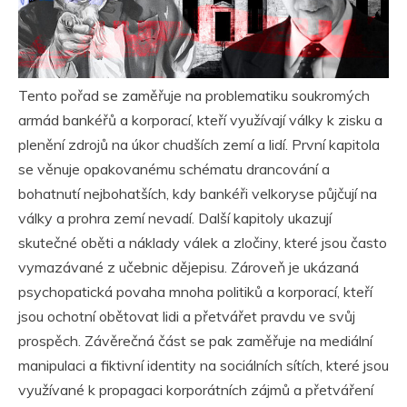
Tento pořad se zaměřuje na problematiku soukromých
armád bankéřů a korporací, kteří využívají války k zisku a
plenění zdrojů na úkor chudších zemí a lidí. První kapitola
se věnuje opakovanému schématu drancování a
bohatnutí nejbohatších, kdy bankéři velkoryse půjčují na
války a prohra zemí nevadí. Další kapitoly ukazují
skutečné oběti a náklady válek a zločiny, které jsou často
vymazávané z učebnic dějepisu. Zároveň je ukázaná
psychopatická povaha mnoha politiků a korporací, kteří
jsou ochotní obětovat lidi a přetvářet pravdu ve svůj
prospěch. Závěrečná část se pak zaměřuje na mediální
manipulaci a fiktivní identity na sociálních sítích, které jsou
využívané k propagaci korporátních zájmů a přetváření