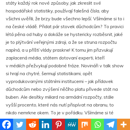
státy každý rok nové způsoby, jak zkreslit své
hospodářské statistiky, používají falešná čísla, aby
všichni uvěřili, že brzy bude všechno lepší. Všímáme si to i
na české vládě. Přidat pár stovek důchodcům? To pravici
létá pěna od huby a dokáže se hystericky rozběsnit, jaké
je to plýtvání veřejnými zdroji, a že se struna rozpočtu
napíná, a u příští vlády praskne! K tomu jim přizvukují
zaplacená média, státem dotovaní experti, kteří
v médiích přežvykují podobné fráze. Novináři v talk show
si hrají na chytré, šermují statistikami, opět
vyprodukovanými státními institucemi – jak přídavek
důchodcům nebo zvýšení něčího platu přivede stát na
buben. Ale desítky miliard na armádní rozpočty, stále
vyšší procento, které nás nutí přispívat na obranu, to
nikdo nemrkne okem. To je v pořádku. Všímáme si té
disproporce? Pár stovek důchodcům rozlítí a rozohní
politiky skoro až do hysterického epileptického záchvatu,