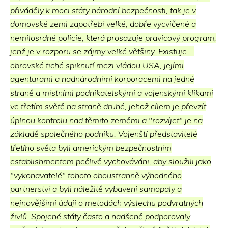
přiváděly k moci státy národní bezpečnosti, tak je v
domovské zemi zapotřebí velké, dobře vycvičené a
nemilosrdné policie, která prosazuje pravicový program,
jenž je v rozporu se zájmy velké většiny. Existuje …
obrovské tiché spiknutí mezi vládou USA, jejími
agenturami a nadnárodními korporacemi na jedné
straně a místními podnikatelskými a vojenskými klikami
ve třetím světě na straně druhé, jehož cílem je převzít
úplnou kontrolu nad těmito zeměmi a "rozvíjet" je na
základě společného podniku. Vojenští představitelé
třetího světa byli americkým bezpečnostním
establishmentem pečlivě vychováváni, aby sloužili jako
"vykonavatelé" tohoto oboustranně výhodného
partnerství a byli náležitě vybaveni samopaly a
nejnovějšími údaji o metodách výslechu podvratných
živlů. Spojené státy často a nadšeně podporovaly