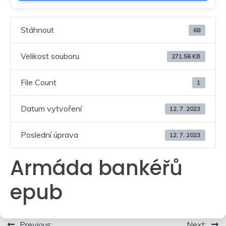
Stáhnout
68
Velikost souboru
271.56 KB
File Count
1
Datum vytvoření
12. 7. 2023
Poslední úprava
12. 7. 2023
Armáda bankéřů
epub
Navigace
Previous:
Next: