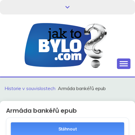
Skip
to
content
Kdo neví, jak to bylo, neovlivní, jak to bude.
HISTORIE V
SOUVISLOSTECH
Historie v souvislostech
Armáda bankéřů epub
Armáda bankéřů epub
Stáhnout