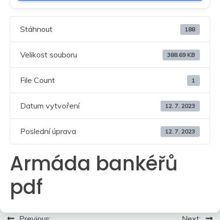
Stáhnout
188
Velikost souboru
388.69 KB
File Count
1
Datum vytvoření
12. 7. 2023
Poslední úprava
12. 7. 2023
Armáda bankéřů
pdf
Navigace
Previous:
Next: