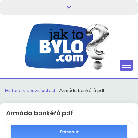
Skip
to
content
Kdo neví, jak to bylo, neovlivní, jak to bude.
HISTORIE V
SOUVISLOSTECH
Historie v souvislostech
Armáda bankéřů pdf
Armáda bankéřů pdf
Stáhnout