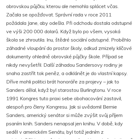
obrovskou půjčku, kterou ale nemohla splácet včas.
Začala se opožďovat. Správní rada v roce 2011
požádala Jane, aby odešla. Při odchodu dostala odstupné
ve výši 200 000 dolarů. Když bylo po všem, vysoká
škola se zhroutila. Inu, štědré sociální odstupné. Proběhlo
záhadné vloupání do prostor školy, odkud zmizely klíčové
dokumenty ohledně obrovské půjčky škole. Případ se
nikdy nevyšetřil. Další záhadou Sandersovy rodiny je
snaha zastřít tok peněz, a odklánět je do vlastní kapsy.
Dříve mohli politici brát honoráře za projevy – jak to
Sanders dělal, když byl starostou Burlingtonu. V roce
1991 Kongres tuto praxi sebe obohacování zastavil,
alespoň pro členy Kongresu. Jak si uvědomil Bernie
Sanders, americký senátor si může zvýšit svůj příjem
psaním knih. Sanders nenapsal jen knihu. V době, kdy
seděl v americkém Senátu, byl totiž jedním z