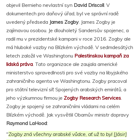
objevil Bernieho nevlastní syn
David Driscoll
. V
dokumentech pro daňový úřad, byl ve správní radě
uvedený předseda
James Zogby
. James Zogby je
zajímavou osobou. Je dlouholetý Sandersův spojenec, a
radil mu v prezidentské kampani v roce 2016. Zogby ale
má hluboké vazby na Blízkém východě. V sedmdesátých
letech založil ve Washingtonu
Palestinskou kampaň za
lidská práva
. Tato organizace ale zaujala americké
ministerstvo spravedlnosti pro své vazby na libyjského
zahraničního agenta ve Washingtonu. Zogby pracoval
pro státní televizní síť Spojených arabských emirátů, a
jeho výzkumnou firmou je
Zogby Research Services
.
Zogby je spojený se zahraničními vládami na celém
Blízkém východě. Jak vysvětlil Obamův ministr dopravy
Raymond LaHood
:
"
Zogby zná všechny arabské vůdce, ať už to byl [Jásir]