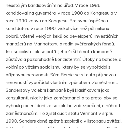
neustálým kandidováním na úřad. V roce 1986
kandidoval na guvernéra, v roce 1988 do Kongresu a v
roce 1990 znovu do Kongresu. Pro svou úspěšnou
kandidaturu v roce 1990, získal více než půl milionu
dolarů, včetně velkých šeků od developerů, investičních
manažerů na Manhattanu a rodin svěřenských fondů.
Inu, socialista jak se patří. Jeho širší témata kampaně
zůstávala pozoruhodně konzistentní. Útoky na bohaté, a
volání po větším socialismu, který by se vypořádal s
příjmovou nerovností. Sám Bernie se s touto příjmovou
nerovností vypořádal vlastním způsobem. Zaměstnanci
Sandersovy volební kampaně byli klasifikovaní jako
konzultanti, nikoliv jako zaměstnanci, a to proto, aby se
vyhnuli placení daní ze sociálního zabezpečení, a náhrad
zaměstnancům. To zjistil audit státu Vermont v srpnu
1990. Sanders daně zpětně zaplatil a v listopadu zvítězil.