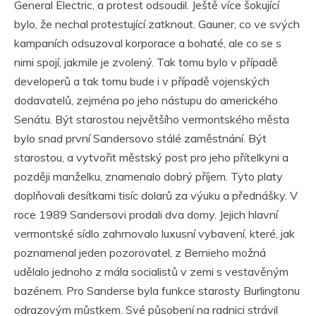
General Electric, a protest odsoudil. Ještě více šokující
bylo, že nechal protestující zatknout. Gauner, co ve svých
kampaních odsuzoval korporace a bohaté, ale co se s
nimi spojí, jakmile je zvolený. Tak tomu bylo v případě
developerů a tak tomu bude i v případě vojenských
dodavatelů, zejména po jeho nástupu do amerického
Senátu. Být starostou největšího vermontského města
bylo snad první Sandersovo stálé zaměstnání. Být
starostou, a vytvořit městský post pro jeho přítelkyni a
později manželku, znamenalo dobrý příjem. Tyto platy
doplňovali desítkami tisíc dolarů za výuku a přednášky. V
roce 1989 Sandersovi prodali dva domy. Jejich hlavní
vermontské sídlo zahrnovalo luxusní vybavení, které, jak
poznamenal jeden pozorovatel, z Bernieho možná
udělalo jednoho z mála socialistů v zemi s vestavěným
bazénem. Pro Sanderse byla funkce starosty Burlingtonu
odrazovým můstkem. Své působení na radnici strávil