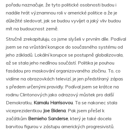
pořadu naznačuje, že tyto politické osobnosti budou i
nadále hrát významnou roli v americké politice a že je
důležité sledovat, jak se budou vyvíjet a jaký vliv budou
mít na budoucnost země.
Stručně zrekapituluju, co jsme slyšeli v prvním díle. Podíval
jsem se na vrůstání korupce do současného systému od
jeho základů. Lokální korupce se postupně globalizovala,
až se stala jeho nedílnou součástí. Politika je pouhou
fasádou pro maskování organizovaného zločinu. To, co
vidíme na obrazovkách televizí, je jen předstíraný zápas
s předem určenými pravidly. Podíval jsem se krátce na
rodinu Clintonových jako odrazový můstek pro další
Demokratku,
Kamalu Harrisovou
. Ta se nakonec stala
viceprezidentkou
Joe Bidena
. Pak jsem přešel k
začátkům
Bernieho Sanderse
, který je také docela
barvitou figurou v zástupu amerických progresivistů.