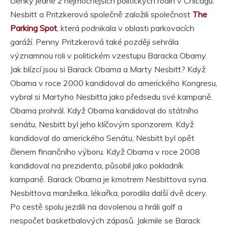
členky jedné z nejmocnějších politických rodin v Chicagu.
Nesbitt a Pritzkerová společně založili společnost
The
Parking Spot
, která podnikala v oblasti parkovacích
garáží. Penny Pritzkerová také později sehrála
významnou roli v politickém vzestupu Baracka Obamy.
Jak blízcí jsou si Barack Obama a Marty Nesbitt? Když
Obama v roce 2000 kandidoval do amerického Kongresu,
vybral si Martyho Nesbitta jako předsedu své kampaně.
Obama prohrál. Když Obama kandidoval do státního
senátu, Nesbitt byl jeho klíčovým sponzorem. Když
kandidoval do amerického Senátu, Nesbitt byl opět
členem finančního výboru. Když Obama v roce 2008
kandidoval na prezidenta, působil jako pokladník
kampaně. Barack Obama je kmotrem Nesbittova syna.
Nesbittova manželka, lékařka, porodila další dvě dcery.
Po cestě spolu jezdili na dovolenou a hráli golf a
nespočet basketbalových zápasů. Jakmile se Barack