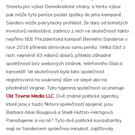
Streetu pro výbor Demokratické strany, a tento výbor
pak může tyto peníze poslat zpátky do jeho kampaně.
Sanders může pokrytecky prohlásit, že dary od bohatých
investorů nedostává, zatímco z nich ve skutečnosti takto
nepřímo těží. Prezidentská kampaň Bernieho Sanderse v
roce 2016 přinesla obrovskou sumu peněz. Velká část z
nich, nejméně 83 milionů dolarů, přitekla záhadné
společnosti bez webových stránek, telefonního čísla a
kanceláří. Ve skutečnosti byla tato společnost
registrovaná na soukromý dům ve slepé ulici na
předměstí Virginie. Tato tajemná společnost se jmenuje
Old Towne Media LLC
. Dvě známé politické agentky,
které jsou s touto fiktivní společností spojené, jsou
Barbara Abar Bougiová a Shelli Hutton-Hartigová.
Pamatujeme si na ně? Tyto dvě politické konzultantky
mají se Sandersem společnou minulost; zajišťovaly