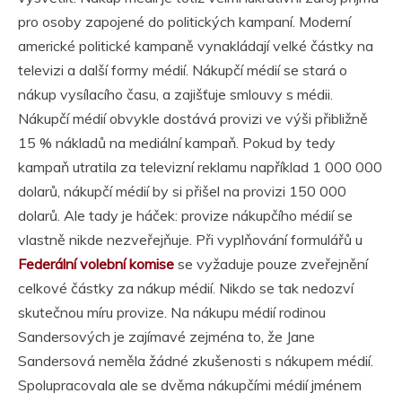
pro osoby zapojené do politických kampaní. Moderní
americké politické kampaně vynakládají velké částky na
televizi a další formy médií. Nákupčí médií se stará o
nákup vysílacího času, a zajišťuje smlouvy s médii.
Nákupčí médií obvykle dostává provizi ve výši přibližně
15 % nákladů na mediální kampaň. Pokud by tedy
kampaň utratila za televizní reklamu například 1 000 000
dolarů, nákupčí médií by si přišel na provizi 150 000
dolarů. Ale tady je háček: provize nákupčího médií se
vlastně nikde nezveřejňuje. Při vyplňování formulářů u
Federální volební komise
se vyžaduje pouze zveřejnění
celkové částky za nákup médií. Nikdo se tak nedozví
skutečnou míru provize. Na nákupu médií rodinou
Sandersových je zajímavé zejména to, že Jane
Sandersová neměla žádné zkušenosti s nákupem médií.
Spolupracovala ale se dvěma nákupčími médií jménem