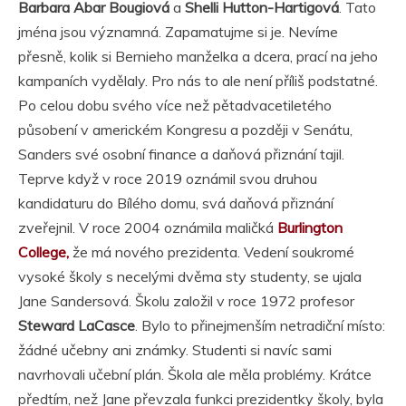
Barbara Abar Bougiová
a
Shelli Hutton-Hartigová
. Tato
jména jsou významná. Zapamatujme si je. Nevíme
přesně, kolik si Bernieho manželka a dcera, prací na jeho
kampaních vydělaly. Pro nás to ale není příliš podstatné.
Po celou dobu svého více než pětadvacetiletého
působení v americkém Kongresu a později v Senátu,
Sanders své osobní finance a daňová přiznání tajil.
Teprve když v roce 2019 oznámil svou druhou
kandidaturu do Bílého domu, svá daňová přiznání
zveřejnil. V roce 2004 oznámila maličká
Burlington
College,
že má nového prezidenta. Vedení soukromé
vysoké školy s necelými dvěma sty studenty, se ujala
Jane Sandersová. Školu založil v roce 1972 profesor
Steward LaCasce
. Bylo to přinejmenším netradiční místo:
žádné učebny ani známky. Studenti si navíc sami
navrhovali učební plán. Škola ale měla problémy. Krátce
předtím, než Jane převzala funkci prezidentky školy, byla