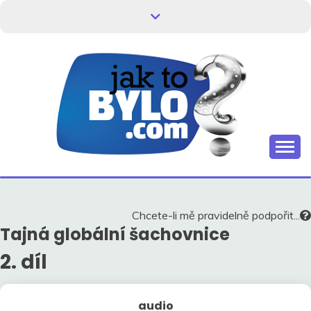
Skip
to
content
Kdo neví, jak to bylo, neovlivní, jak to bude.
HISTORIE V
SOUVISLOSTECH
Chcete-li mě pravidelně podpořit...
Tajná globální šachovnice
2. díl
audio