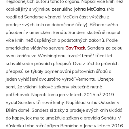
nejplodnějších autorů tohoto orgánu. Napsal více knih než
kdokoli jiný s výjimkou zesnulého
Johna McCaina
. (Na
rozdíl od Sanderse věnoval McCain část výtěžku z
prodeje svých knih na dobročinné účely). Během svého
působení v americkém Senátu Sanders skutečně napsal
více knih, než úspěšných a podstatných zákonů. Podle
amerického vládního serveru
GovTrack
, Sanders za celou
svou kariéru ve Washingtonu, trvající téměř třicet let,
schválil sedm právních předpisů. Dva z těchto právních
předpisů se týkaly pojmenování poštovních úřadů a
jeden vyhlášení dvoustého výročí Vermontu. Uznejte
sami, že všichni takové zákony skutečně nutně
potřebovali. Naproti tomu jen v letech 2015 až 2019
vydal Sanders tři nové knihy. Například knihu Outsider v
Bílém domě. Sanders si zisky z prodeje svých knih ukládá
do kapsy, jak mu to umožňuje zákon a pravidla Senátu. V
důsledku toho roční příjem Bernieho a Jane v letech 2016