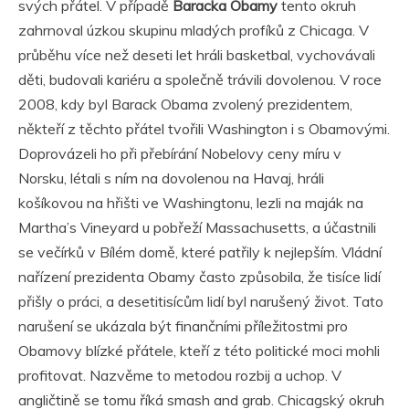
svých přátel. V případě
Baracka Obamy
tento okruh
zahrnoval úzkou skupinu mladých profíků z Chicaga. V
průběhu více než deseti let hráli basketbal, vychovávali
děti, budovali kariéru a společně trávili dovolenou. V roce
2008, kdy byl Barack Obama zvolený prezidentem,
někteří z těchto přátel tvořili Washington i s Obamovými.
Doprovázeli ho při přebírání Nobelovy ceny míru v
Norsku, létali s ním na dovolenou na Havaj, hráli
košíkovou na hřišti ve Washingtonu, lezli na maják na
Martha’s Vineyard u pobřeží Massachusetts, a účastnili
se večírků v Bílém domě, které patřily k nejlepším. Vládní
nařízení prezidenta Obamy často způsobila, že tisíce lidí
přišly o práci, a desetitisícům lidí byl narušený život. Tato
narušení se ukázala být finančními příležitostmi pro
Obamovy blízké přátele, kteří z této politické moci mohli
profitovat. Nazvěme to metodou rozbij a uchop. V
angličtině se tomu říká smash and grab. Chicagský okruh