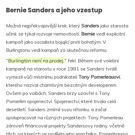
Bernie Sanders a jeho vzestup
Možná nejpřekvapivější krok, který
Sanders
jako starosta
učinil, se týkal rozvoje nemovitostí.
Bernie
vedl explicitní
kampaň jako socialista bojující proti bohatým. V
Burlingtonu vedl kampaň za skutečnou reformu.
"
Burlington není na prodej,
" řekl. Během své volební
kampaně na starostu v roce 1981 se Sanders tvrdě
vymezil vůči místnímu podnikateli
Tony Pomerleauovi
,
kterého nazval chamtivým bezcitným developerem.
Ovšem po volbách, Sanders brzy uzavřel s Tony
Pomerlim spojenectví. Spojenectví, které trvalo celá
desetiletí. Sanders zmírnil svou rétoriku, a začal
spolupracovat na různých projektech. Tony Pomerleau
zároveň financoval projekty Sandersovy rodiny, včetně
těch, na kterých se podílela jeho manželka. Pomerleauovi