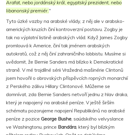
Arafat, nebo jordánský král, egyptský prezident, nebo
libanonský premiér.
"
Tyto úzké vazby na arabské vlády, z něj ale v arabsko-
amerických kruzích činí kontroverzní postavu. Zogby je
tak na výplatní listině arabských vlád. Když James Zogby
promlouvá k Americe, činí tak jménem arabských
autokratů, což z něj činí zahraničního lobbistu. Musíme si
uvědomit, že Bernie Sanders má blízko k Demokratické
straně. V mé trojdílné sérii Vražedná mašinérie Clintonů
jsem hovořil o obrovských příspěvcích ropných monarchií
z Perského zálivu Hillary Clintonové. Můžeme se
domnívat, zda Bernie Sanders netvoří jednu z hlav draka,
který je napojený na arabské peníze. V ještě širším
schématu pozorujeme napojení Republikánů na arabské
peníze z pozice
George Bushe
, saúdského velvyslance
ve Washingtonu, prince
Bandára
, který byl blízkým
přítelem rodiny Bushových. Opět se dotýkáme