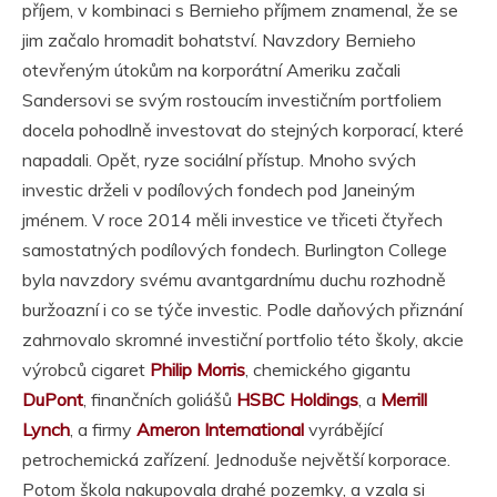
příjem, v kombinaci s Bernieho příjmem znamenal, že se
jim začalo hromadit bohatství. Navzdory Bernieho
otevřeným útokům na korporátní Ameriku začali
Sandersovi se svým rostoucím investičním portfoliem
docela pohodlně investovat do stejných korporací, které
napadali. Opět, ryze sociální přístup. Mnoho svých
investic drželi v podílových fondech pod Janeiným
jménem. V roce 2014 měli investice ve třiceti čtyřech
samostatných podílových fondech. Burlington College
byla navzdory svému avantgardnímu duchu rozhodně
buržoazní i co se týče investic. Podle daňových přiznání
zahrnovalo skromné investiční portfolio této školy, akcie
výrobců cigaret
Philip Morris
, chemického gigantu
DuPont
, finančních goliášů
HSBC Holdings
, a
Merrill
Lynch
, a firmy
Ameron International
vyrábějící
petrochemická zařízení. Jednoduše největší korporace.
Potom škola nakupovala drahé pozemky, a vzala si