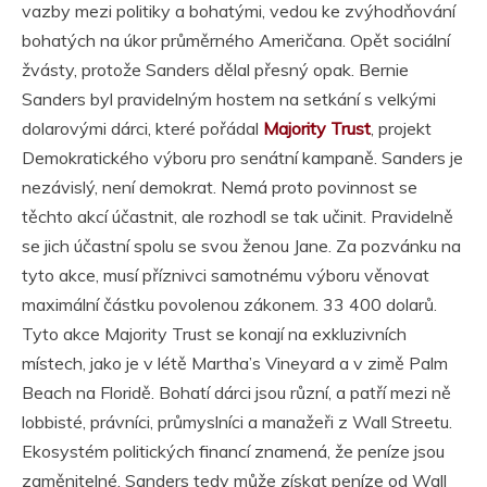
vazby mezi politiky a bohatými, vedou ke zvýhodňování
bohatých na úkor průměrného Američana. Opět sociální
žvásty, protože Sanders dělal přesný opak. Bernie
Sanders byl pravidelným hostem na setkání s velkými
dolarovými dárci, které pořádal
Majority Trust
, projekt
Demokratického výboru pro senátní kampaně. Sanders je
nezávislý, není demokrat. Nemá proto povinnost se
těchto akcí účastnit, ale rozhodl se tak učinit. Pravidelně
se jich účastní spolu se svou ženou Jane. Za pozvánku na
tyto akce, musí příznivci samotnému výboru věnovat
maximální částku povolenou zákonem. 33 400 dolarů.
Tyto akce Majority Trust se konají na exkluzivních
místech, jako je v létě Martha’s Vineyard a v zimě Palm
Beach na Floridě. Bohatí dárci jsou různí, a patří mezi ně
lobbisté, právníci, průmyslníci a manažeři z Wall Streetu.
Ekosystém politických financí znamená, že peníze jsou
zaměnitelné. Sanders tedy může získat peníze od Wall