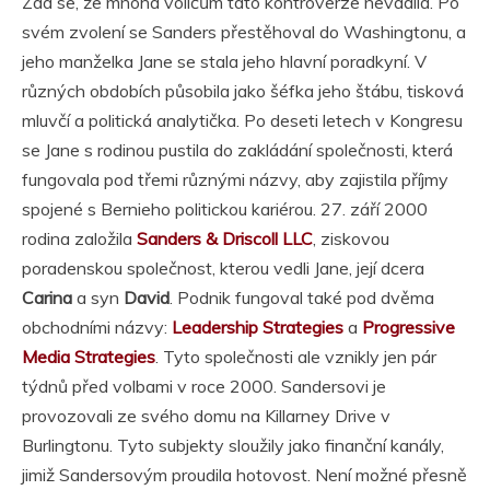
Zdá se, že mnoha voličům tato kontroverze nevadila. Po
svém zvolení se Sanders přestěhoval do Washingtonu, a
jeho manželka Jane se stala jeho hlavní poradkyní. V
různých obdobích působila jako šéfka jeho štábu, tisková
mluvčí a politická analytička. Po deseti letech v Kongresu
se Jane s rodinou pustila do zakládání společnosti, která
fungovala pod třemi různými názvy, aby zajistila příjmy
spojené s Bernieho politickou kariérou. 27. září 2000
rodina založila
Sanders & Driscoll LLC
, ziskovou
poradenskou společnost, kterou vedli Jane, její dcera
Carina
a syn
David
. Podnik fungoval také pod dvěma
obchodními názvy:
Leadership Strategies
a
Progressive
Media Strategies
. Tyto společnosti ale vznikly jen pár
týdnů před volbami v roce 2000. Sandersovi je
provozovali ze svého domu na Killarney Drive v
Burlingtonu. Tyto subjekty sloužily jako finanční kanály,
jimiž Sandersovým proudila hotovost. Není možné přesně