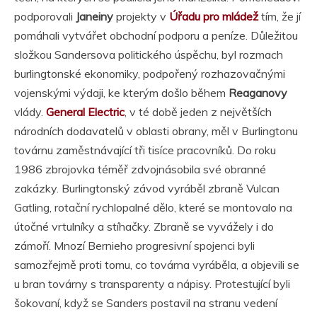
podporovali
Janeiny
projekty v
Úřadu pro mládež
tím, že jí
pomáhali vytvářet obchodní podporu a peníze. Důležitou
složkou Sandersova politického úspěchu, byl rozmach
burlingtonské ekonomiky, podpořený rozhazovačnými
vojenskými výdaji, ke kterým došlo během
Reaganovy
vlády.
General Electric
, v té době jeden z největších
národních dodavatelů v oblasti obrany, měl v Burlingtonu
továrnu zaměstnávající tři tisíce pracovníků. Do roku
1986 zbrojovka téměř zdvojnásobila své obranné
zakázky. Burlingtonský závod vyráběl zbraně Vulcan
Gatling, rotační rychlopalné dělo, které se montovalo na
útočné vrtulníky a stíhačky. Zbraně se vyvážely i do
zámoří. Mnozí Bernieho progresivní spojenci byli
samozřejmě proti tomu, co továrna vyráběla, a objevili se
u bran továrny s transparenty a nápisy. Protestující byli
šokovaní, když se Sanders postavil na stranu vedení