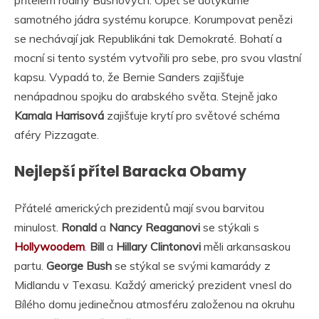
samotného jádra systému korupce. Korumpovat penězi
se nechávají jak Republikáni tak Demokraté. Bohatí a
mocní si tento systém vytvořili pro sebe, pro svou vlastní
kapsu. Vypadá to, že Bernie Sanders zajišťuje
nenápadnou spojku do arabského světa. Stejně jako
Kamala Harrisová
zajišťuje krytí pro světové schéma
aféry Pizzagate.
Nejlepší přítel Baracka Obamy
Přátelé amerických prezidentů mají svou barvitou
minulost.
Ronald
a
Nancy Reaganovi
se stýkali s
Hollywoodem
.
Bill
a
Hillary
Clintonovi
měli arkansaskou
partu.
George Bush
se stýkal se svými kamarády z
Midlandu v Texasu. Každý americký prezident vnesl do
Bílého domu jedinečnou atmosféru založenou na okruhu