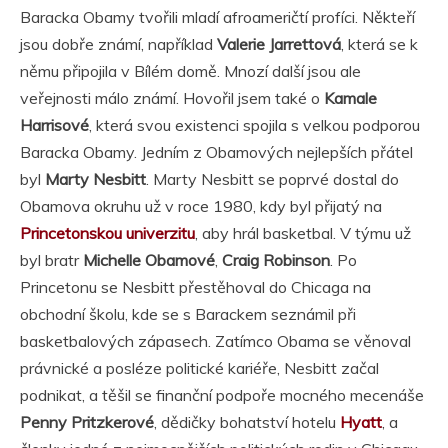
Baracka Obamy tvořili mladí afroameričtí profíci. Někteří
jsou dobře známí, například
Valerie Jarrettová
, která se k
němu připojila v Bílém domě. Mnozí další jsou ale
veřejnosti málo známí. Hovořil jsem také o
Kamale
Harrisové
, která svou existenci spojila s velkou podporou
Baracka Obamy. Jedním z Obamových nejlepších přátel
byl
Marty Nesbitt
. Marty Nesbitt se poprvé dostal do
Obamova okruhu už v roce 1980, kdy byl přijatý na
Princetonskou univerzitu
, aby hrál basketbal. V týmu už
byl bratr
Michelle Obamové
,
Craig Robinson
. Po
Princetonu se Nesbitt přestěhoval do Chicaga na
obchodní školu, kde se s Barackem seznámil při
basketbalových zápasech. Zatímco Obama se věnoval
právnické a posléze politické kariéře, Nesbitt začal
podnikat, a těšil se finanční podpoře mocného mecenáše
Penny Pritzkerové
, dědičky bohatství hotelu
Hyatt
, a