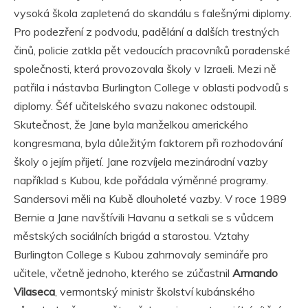
vysoká škola zapletená do skandálu s falešnými diplomy.
Pro podezření z podvodu, padělání a dalších trestných
činů, policie zatkla pět vedoucích pracovníků poradenské
společnosti, která provozovala školy v Izraeli. Mezi ně
patřila i nástavba Burlington College v oblasti podvodů s
diplomy. Šéf učitelského svazu nakonec odstoupil.
Skutečnost, že Jane byla manželkou amerického
kongresmana, byla důležitým faktorem při rozhodování
školy o jejím přijetí. Jane rozvíjela mezinárodní vazby
například s Kubou, kde pořádala výměnné programy.
Sandersovi měli na Kubě dlouholeté vazby. V roce 1989
Bernie a Jane navštívili Havanu a setkali se s vůdcem
městských sociálních brigád a starostou. Vztahy
Burlington College s Kubou zahrnovaly semináře pro
učitele, včetně jednoho, kterého se zúčastnil
Armando
Vilaseca
, vermontský ministr školství kubánského