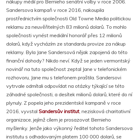
nákupy médií pro Bernieho senátní volby v roce 2006.
Sandersova kampaň v roce 2016, nakoupila
prostřednictvím společnosti Old Towne Media politickou
reklamu za neuvěřitelných 83 milionů dolarů. To mohlo
společnosti vynést mediální honorář přes 12 milionů
dolarů, když vycházím ze standardu provize za nákup
reklamy. Byla Jane Sandersová nějak zapojená do této
finanční dohody? Nikdo neví. Když se jeden vermontský
novinář na tuto společnost zeptal Jane v telefonickém
rozhovoru, Jane mu s telefonem praštila. Sandersovi
vytrvale odmítali odpovídat na otázky týkající se této
záhadné společnosti, a desítek milionů dolarů, které do ní
plynuly. Z popela jeho prezidentské kampaně v roce
2016, vyvstal
Sandersův institut
, nezisková charitativní
organizace, jejímž cílem je prosazovat Bernieho
myšlenky. Jenže jako výkonný ředitel tohoto Sandersova
institutu s odhadovaným platem 100 000 dolarů, se