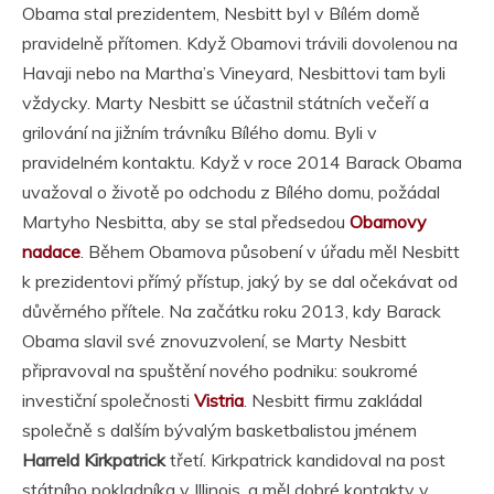
Obama stal prezidentem, Nesbitt byl v Bílém domě
pravidelně přítomen. Když Obamovi trávili dovolenou na
Havaji nebo na Martha’s Vineyard, Nesbittovi tam byli
vždycky. Marty Nesbitt se účastnil státních večeří a
grilování na jižním trávníku Bílého domu. Byli v
pravidelném kontaktu. Když v roce 2014 Barack Obama
uvažoval o životě po odchodu z Bílého domu, požádal
Martyho Nesbitta, aby se stal předsedou
Obamovy
nadace
. Během Obamova působení v úřadu měl Nesbitt
k prezidentovi přímý přístup, jaký by se dal očekávat od
důvěrného přítele. Na začátku roku 2013, kdy Barack
Obama slavil své znovuzvolení, se Marty Nesbitt
připravoval na spuštění nového podniku: soukromé
investiční společnosti
Vistria
. Nesbitt firmu zakládal
společně s dalším bývalým basketbalistou jménem
Harreld Kirkpatrick
třetí. Kirkpatrick kandidoval na post
státního pokladníka v Illinois, a měl dobré kontakty v