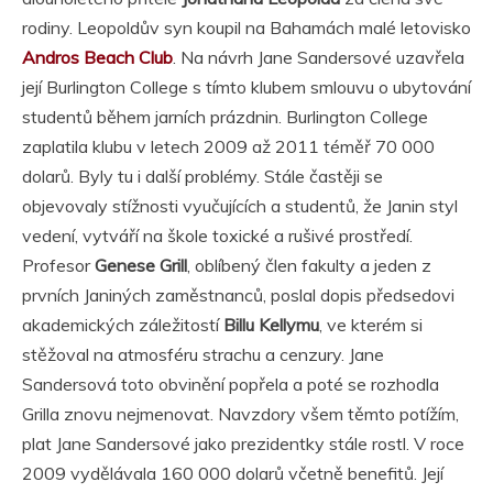
rodiny. Leopoldův syn koupil na Bahamách malé letovisko
Andros Beach Club
. Na návrh Jane Sandersové uzavřela
její Burlington College s tímto klubem smlouvu o ubytování
studentů během jarních prázdnin. Burlington College
zaplatila klubu v letech 2009 až 2011 téměř 70 000
dolarů. Byly tu i další problémy. Stále častěji se
objevovaly stížnosti vyučujících a studentů, že Janin styl
vedení, vytváří na škole toxické a rušivé prostředí.
Profesor
Genese Grill
, oblíbený člen fakulty a jeden z
prvních Janiných zaměstnanců, poslal dopis předsedovi
akademických záležitostí
Billu Kellymu
, ve kterém si
stěžoval na atmosféru strachu a cenzury. Jane
Sandersová toto obvinění popřela a poté se rozhodla
Grilla znovu nejmenovat. Navzdory všem těmto potížím,
plat Jane Sandersové jako prezidentky stále rostl. V roce
2009 vydělávala 160 000 dolarů včetně benefitů. Její