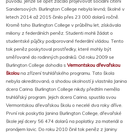
původu. Jenže se opět začalo projevovat sociální cítění
Sandersových. Burlington College nebyla levná; školné v
letech 2014 až 2015 činilo přes 23 000 dolarů ročně.
Kromě toho Burlington College v průběhu let, získávala
miliony z federálních peněz. Studenti mohli žádat o
studentské půjčky podporované federální vládou. Tento
tok peněz poskytoval prostředky, které mohly být
směřované do rodinných podniků. Od roku 2009 se
Burlington College dohodla s
Vermontskou dřevařskou
školou
na zřízení truhlářského programu. Tato škola
nebyla akreditovaná, a shodou okolností ji vlastnila Janina
dcera Carina. Burlington College nikdy předtím neměla
truhlářský program. Jejich dcera Carina, spustila svou
Vermontskou dřevařskou školu o necelé dva roky dříve.
První rok poskytla Janina Burlington College, dřevařské
škole její dcery 56 474 dolarů na poplatky za materiál a
pronájem lavic. Do roku 2010 činil tok peněz z Janiny