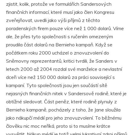
zjistit, kolik, protože ve formulářích Sandersových
finančních informací, které musí jako člen Kongresu
zveřejňovat, uvedli jako výši příjmů z těchto
poradenských firem pouze více než 1 000 dolarů. Víme
ale, že přes tyto společnosti s ručením omezeným
proudila část dolarů na Bernieho kampaň. Když se
počátkem roku 2000 ucházel o znovuzvolení do
Sněmovny reprezentantů, kritici tvrdili, že Sanders v
letech 2000 až 2004 rozdal své manželce a nevlastní
dceři více než 150 000 dolarů za práci související s
kampaní. Tyto společnosti jsou jen součástí sítě
nejasných finančních nitek v Sandersově rodině, které je
obtížné sledovat. Část peněz, které rodině plynuly z
Bernieho kampaně, pocházely z toho, že Jane sloužila
jako nákupčí médií pro jeho znovuzvolení. To běžnému
člověku nic moc neříká, proto si to musíme krátce
vysvětlit. Nákup médií je totiž velmi lukrativní zdroj příjmů