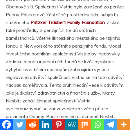
Obamově síti. Společnost Vistria byla založená za peníze
Penny Pritzkerové, částečně prostřednictvím subjektu
nazvaného
Pritzker Traubert Family Foundation
. Získali
také prostředky z penzijních fondů státních
zaměstnanců, včetně Illinoiského městského penzijního
fondu, a Newyorského státního penzijního fondu. Model
investičního podnikání společnosti Vistria byl neobvyklý.
Zatímco mnoho investičních fondů se kvůli byrokracii
vyhýbá investičním obchodům zahrnujícím vysoce
regulovaná odvětví, společnost Vistria se na tato odvětví
naopak zaměřovala. Tento druh hledání vede k odvětvím,
jako je školství, zdravotnictví a finanční služby. Marty
Nesbitt zahájil činnost společnosti Vistria
synchronizovaně se znovuzvolením svého přítele
prezidenta Obamy. Podle firemních záznamů Nesbitt
podal žádost o ochrannou známku na název Vistria 11.