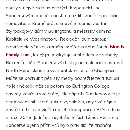
podíly v největších amerických korporacích, se
Sandersovým podařilo nashromáždit i značné portfolio
nemovitostí. Kromě prázdninového domu, vlastní
čtyřpokojový dům v Burlingtonu, a městský dům na
Kapitolu ve Washingtonu. Rekreační dům zakoupili
prostřednictvím soukromého svěřeneckého fondu
Islands
Family Trust
, který jim poskytuje určité daňové výhody.
Rekreační dům Sandersových stojí na malebném ostrově
North Hero Island na vermontském jezeře Champlain.
Může se pochlubit pěti sty metry pobřeží jezera. Koupili
ho jen několik měsíců potom, co Burlington College
navždy zavřela své brány. Na případu Sandersových je
neobvyklé úsilí, které rodina vynaložila, aby své příjmy
zastřela. To bylo vidět i na jeho kampani do Bílého domu
v roce 2015. Jedním z nejoblíbenějších témat Bernieho
Sanderse a jeho příznivců bylo pravidlo, že finanční