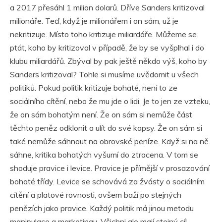
a 2017 přesáhl 1 milion dolarů. Dříve Sanders kritizoval
milionáře. Teď, když je milionářem i on sám, už je
nekritizuje. Místo toho kritizuje miliardáře. Můžeme se
ptát, koho by kritizoval v případě, že by se vyšplhal i do
klubu miliardářů. Zbýval by pak ještě někdo výš, koho by
Sanders kritizoval? Tohle si musíme uvědomit u všech
politiků. Pokud politik kritizuje bohaté, není to ze
sociálního cítění, nebo že mu jde o lidi. Je to jen ze vzteku,
že on sám bohatým není. Že on sám si nemůže část
těchto peněz odklonit a ulít do své kapsy. Že on sám si
také nemůže sáhnout na obrovské peníze. Když si na ně
sáhne, kritika bohatých vyšumí do ztracena. V tom se
shoduje pravice i levice. Pravice je přímější v prosazování
bohaté třídy. Levice se schovává za žvásty o sociálním
cítění a platové rovnosti, ovšem baží po stejných
penězích jako pravice. Každý politik má jinou metodu
manipulace a marketingu. Všichni ale mají stejný cíl.