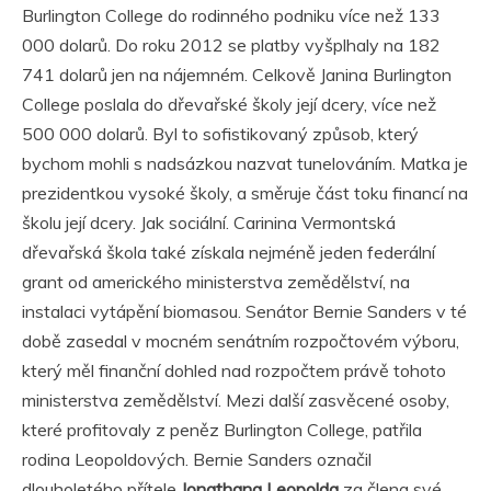
Burlington College do rodinného podniku více než 133
000 dolarů. Do roku 2012 se platby vyšplhaly na 182
741 dolarů jen na nájemném. Celkově Janina Burlington
College poslala do dřevařské školy její dcery, více než
500 000 dolarů. Byl to sofistikovaný způsob, který
bychom mohli s nadsázkou nazvat tunelováním. Matka je
prezidentkou vysoké školy, a směruje část toku financí na
školu její dcery. Jak sociální. Carinina Vermontská
dřevařská škola také získala nejméně jeden federální
grant od amerického ministerstva zemědělství, na
instalaci vytápění biomasou. Senátor Bernie Sanders v té
době zasedal v mocném senátním rozpočtovém výboru,
který měl finanční dohled nad rozpočtem právě tohoto
ministerstva zemědělství. Mezi další zasvěcené osoby,
které profitovaly z peněz Burlington College, patřila
rodina Leopoldových. Bernie Sanders označil
dlouholetého přítele
Jonathana Leopolda
za člena své