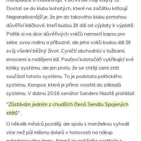
Dostat se do klubu bohatých, které na začátku kritizují.
Nejparadoxnější je, že jim do takového klubu pomohou
důvěřiví lidičkové, kteří budou žít dál od výplaty k výplatě.
Politik si na úkor důvěřivých voličů namastí kapsu pro
sebe, svou rodinu a příbuzné, ale jeho voliči budou dál žít
svůj všední běžný život. Cyničtí obchodníci s tužbami,
emocemi a nadějemi lidí. Pouťoví kolotočáři vykřikující své
kritiky systému, ale jen proto, že se chtějí sami stát
součástí tohoto systému. To je podstata politického
systému. Korupce, která je přímo vrostlá do základů
systému. V dubnu 2016 senátor Sanders hlasitě prohlásil:
"
Zůstávám jedním z chudších členů Senátu Spojených
států
".
O několik měsíců později, ale spolu s manželkou vyhodil
více než půl milionu dolarů v hotovosti na nákup
prázdninového domu. Kromě investičního portfolia s