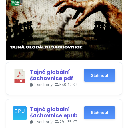
Tajná globální
Stáhnout
šachovnice pdf
1 soubor(y)
550.42 KB
Tajná globální
Stáhnout
šachovnice epub
1 soubor(y)
291.35 KB