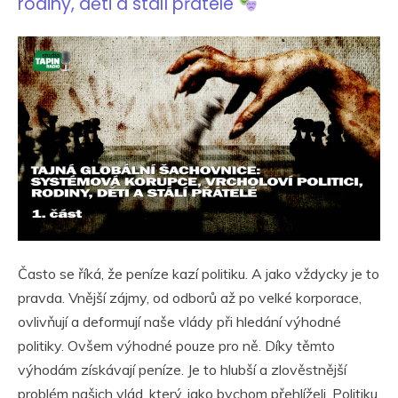
rodiny, děti a stálí přátelé
Často se říká, že peníze kazí politiku. A jako vždycky je to
pravda. Vnější zájmy, od odborů až po velké korporace,
ovlivňují a deformují naše vlády při hledání výhodné
politiky. Ovšem výhodné pouze pro ně. Díky těmto
výhodám získávají peníze. Je to hlubší a zlověstnější
problém našich vlád, který, jako bychom přehlíželi. Politiku