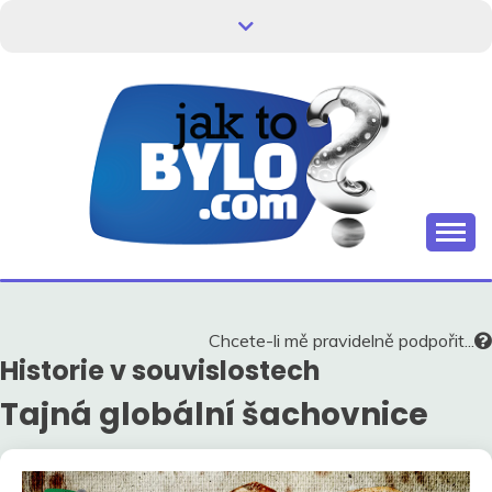
Skip
to
content
Kdo neví, jak to bylo, neovlivní, jak to bude.
HISTORIE V
SOUVISLOSTECH
Chcete-li mě pravidelně podpořit...
Historie v souvislostech
Tajná globální šachovnice