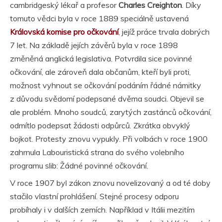
cambridgeský lékař a profesor
Charles Creighton
. Díky
tomuto vědci byla v roce 1889 speciálně ustavená
Královská komise pro očkování
, jejíž práce trvala dobrých
7 let. Na základě jejích závěrů byla v roce 1898
změněná anglická legislativa. Potvrdila sice povinné
očkování, ale zároveň dala občanům, kteří byli proti,
možnost vyhnout se očkování podáním řádné námitky
z důvodu svědomí podepsané dvěma soudci. Objevil se
ale problém. Mnoho soudců, zarytých zastánců očkování,
odmítlo podepsat žádosti odpůrců. Zkrátka obvyklý
bojkot. Protesty znovu vypukly. Při volbách v roce 1900
zahrnula Labouristická strana do svého volebního
programu slib: Žádné povinné očkování.
V roce 1907 byl zákon znovu novelizovaný a od té doby
stačilo vlastní prohlášení. Stejné procesy odporu
probíhaly i v dalších zemích. Například v Itálii mezitím