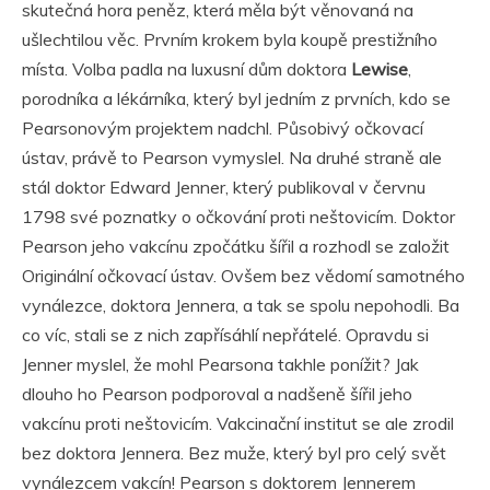
skutečná hora peněz, která měla být věnovaná na
ušlechtilou věc. Prvním krokem byla koupě prestižního
místa. Volba padla na luxusní dům doktora
Lewise
,
porodníka a lékárníka, který byl jedním z prvních, kdo se
Pearsonovým projektem nadchl. Působivý očkovací
ústav, právě to Pearson vymyslel. Na druhé straně ale
stál doktor Edward Jenner, který publikoval v červnu
1798 své poznatky o očkování proti neštovicím. Doktor
Pearson jeho vakcínu zpočátku šířil a rozhodl se založit
Originální očkovací ústav. Ovšem bez vědomí samotného
vynálezce, doktora Jennera, a tak se spolu nepohodli. Ba
co víc, stali se z nich zapřísáhlí nepřátelé. Opravdu si
Jenner myslel, že mohl Pearsona takhle ponížit? Jak
dlouho ho Pearson podporoval a nadšeně šířil jeho
vakcínu proti neštovicím. Vakcinační institut se ale zrodil
bez doktora Jennera. Bez muže, který byl pro celý svět
vynálezcem vakcín! Pearson s doktorem Jennerem