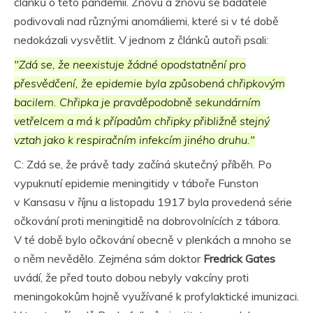
článků o této pandemii. Znovu a znovu se badatelé
podivovali nad různými anomáliemi, které si v té době
nedokázali vysvětlit. V jednom z článků autoři psali:
"Zdá se, že neexistuje žádné opodstatnění pro
přesvědčení, že epidemie byla způsobená chřipkovým
bacilem. Chřipka je pravděpodobně sekundárním
vetřelcem a má k případům chřipky přibližně stejný
vztah jako k respiračním infekcím jiného druhu."
C: Zdá se, že právě tady začíná skutečný příběh. Po
vypuknutí epidemie meningitidy v táboře Funston
v Kansasu v říjnu a listopadu 1917 byla provedená série
očkování proti meningitidě na dobrovolnících z tábora.
V té době bylo očkování obecně v plenkách a mnoho se
o něm nevědělo. Zejména sám doktor
Fredrick Gates
uvádí, že před touto dobou nebyly vakcíny proti
meningokokům hojně využívané k profylaktické imunizaci.