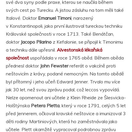
své dva syny podle praxe, kterou se naučila během
svých cest po Turecku. A jistou zásluhu na tom měli také
Italové. Doktor
Emanuel Timoni
, narozený
v Konstantinopoli, jako první ilustroval tureckou techniku
Královské společnosti v roce 1713. Také Benátčan,
doktor
Jacopo Pilarino
z Kefalonie, se připojil k Timonimu
a techniku dále upřesnil.
Alvestonská lékařská
společnost
uspořádala v roce 1765 oběd. Během oběda
přednesl doktor
John Fewster
referát o vakcíně proti
neštovicím z krávy, podané nemocným. Na tomto obědě
byl přítomný i jeho učeň Edward Jenner. Trvalo mu více
jak 30 let, než svou zprávu podal, což leccos vypovídá.
Nelze opomenout ani učitele z Klein Rheide ze Šlesvicka-
Holštýnska
Petera Pletta
, který v roce 1791, celých 5 let
před Jennerem, očkoval kravské neštovice a imunizoval 3
děti rodiny Martiniových, která ho zaměstnávala jako
učitele. Plett okamžitě vypracoval podrobnou zprávu