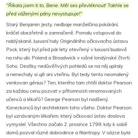
"Říkala jsem ti to, Bene. Měl ses převléknout! Takhle se
před váženými pány nevystupuje!"
Starý Benjamin Jesty, nedbaje manželčina pokárání,
kráčel obezřetně a zamračeně. Pomalu vstupoval do
nablýskané, luxusní haly Originálního očkovacího ústavu
Pock, který byl před pár lety otevřený v luxusní budově
na rohu ulic Poland a Broadwick v rušné londýnské čtvrti
Soho. Desítky nedůvěřivých pohledů se na něj upíraly
a nenechaly si ujít ani vteřinu. Byl tedy tento neomalený
venkovan génius? Ten, kterého tam chtěl doktor Pearson
za každou cenu pozvat v přítomnosti renomovaných
učenců a lékařů? George Pearson byl nadšený.
Koneckonců byl architektem toho všeho. Doktor Pearson
byl uznávaným lékařem, který očkovací ústav doslova
vymyslel. Všechno začalo 2. prosince 1799, kdy k sobě
domů pozval různé dobrodince a filantropy. V sázce byla