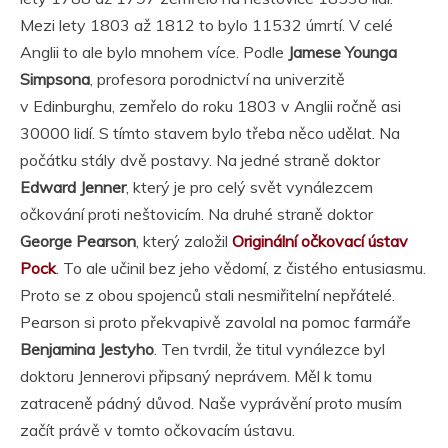
Mezi lety 1803 až 1812 to bylo 11532 úmrtí. V celé
Anglii to ale bylo mnohem více. Podle
Jamese Younga
Simpsona
, profesora porodnictví na univerzitě
v Edinburghu, zemřelo do roku 1803 v Anglii ročně asi
30000 lidí. S tímto stavem bylo třeba něco udělat. Na
počátku stály dvě postavy. Na jedné straně doktor
Edward Jenner
, který je pro celý svět vynálezcem
očkování proti neštovicím. Na druhé straně doktor
George Pearson
, který založil
Originální očkovací ústav
Pock
. To ale učinil bez jeho vědomí, z čistého entusiasmu.
Proto se z obou spojenců stali nesmiřitelní nepřátelé.
Pearson si proto překvapivě zavolal na pomoc farmáře
Benjamina Jestyho
. Ten tvrdil, že titul vynálezce byl
doktoru Jennerovi připsaný neprávem. Měl k tomu
zatraceně pádný důvod. Naše vyprávění proto musím
začít právě v tomto očkovacím ústavu.