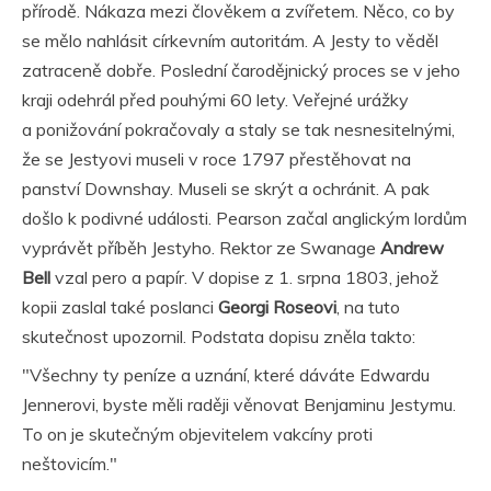
přírodě. Nákaza mezi člověkem a zvířetem. Něco, co by
se mělo nahlásit církevním autoritám. A Jesty to věděl
zatraceně dobře. Poslední čarodějnický proces se v jeho
kraji odehrál před pouhými 60 lety. Veřejné urážky
a ponižování pokračovaly a staly se tak nesnesitelnými,
že se Jestyovi museli v roce 1797 přestěhovat na
panství Downshay. Museli se skrýt a ochránit. A pak
došlo k podivné události. Pearson začal anglickým lordům
vyprávět příběh Jestyho. Rektor ze Swanage
Andrew
Bell
vzal pero a papír. V dopise z 1. srpna 1803, jehož
kopii zaslal také poslanci
Georgi Roseovi
, na tuto
skutečnost upozornil. Podstata dopisu zněla takto:
"Všechny ty peníze a uznání, které dáváte Edwardu
Jennerovi, byste měli raději věnovat Benjaminu Jestymu.
To on je skutečným objevitelem vakcíny proti
neštovicím."