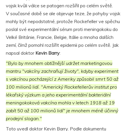
vojsk kvůli válce se patogen rozšířil po celém světě.
V současné době se ale objevuje teze, že pohyby vojsk
mohly být nepodstatné, protože Rockefeller ve spěchu
poslal své experimentální sérum proti meningokoku do
Velké Británie, Francie, Belgie, Itálie a mnoha dalších
zemí, čímž pomohl rozšířit epidemii po celém světě. Jak
napsal doktor
Kevin Barry
:
"Bylo by mnohem obtížnější udržet marketingovou
mantru "vakcíny zachraňují životy", kdyby experiment
s vakcínou pocházející z Ameriky způsobil smrt 50 až
100 milionů lidí. "Americký Rockefellerův institut pro
lékařský výzkum a jeho experimentální bakteriální
meningokoková vakcína mohla v letech 1918 až 19
zabít 50 až 100 milionů lidí" je mnohem méně účinný
prodejní slogan."
Toto uvedl doktor Kevin Barry. Podle dokumentu