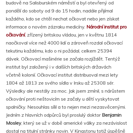
budově na Salisburském náměstí a byl otevřený od
pondělí do soboty od 9 do 15 hodin, nadále přijímal
každého, kdo se chtěl nechat očkovat nebo jen získat
informace o novém zázraku medicíny.
Národní institut pro
očkování
, zřízený britskou vládou, jen v květnu 1814
naočkoval více než 4000 lidí a zároveň rozdal očkovací
tekutinu každému, kdo o ni požádal, celkem 25394
dávek. Očkovací mašinérie se začala rozjíždět. Tentýž
institut byl založený i v dalších britských državách
včetně kolonií. Očkovací institut distribuoval mezi lety
1804 až 1813 ze svého sídla v Irsku až 25308 sér.
Výsledky ale nestály za moc. Jak jsem zmínil, s nárůstem
očkování proti neštovicím se začaly u dětí vyskytovat
spalničky. Nesouhlas sílil a to nejen mezi nezasvěcenými.
Jedním z hlavních odpůrců byl proslulý doktor
Benjamin
Mosley
, který se už v době americké války za nezávislost
dostal na titulní stránky novin. V Kingstonu totiž úspěšně