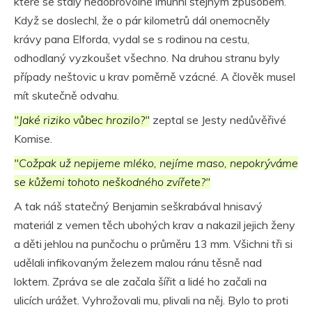
které se staly nedobrovolně imunní stejným způsobem.
Když se doslechl, že o pár kilometrů dál onemocněly
krávy pana Elforda, vydal se s rodinou na cestu,
odhodlaný vyzkoušet všechno. Na druhou stranu byly
případy neštovic u krav poměrně vzácné. A člověk musel
mít skutečně odvahu.
"Jaké riziko vůbec hrozilo?"
zeptal se Jesty nedůvěřivé
Komise.
"Cožpak už nepijeme mléko, nejíme maso, nepokrýváme
se kůžemi tohoto neškodného zvířete?"
A tak náš statečný Benjamin seškrabával hnisavý
materiál z vemen těch ubohých krav a nakazil jejich ženy
a děti jehlou na punčochu o průměru 13 mm. Všichni tři si
udělali infikovaným železem malou ránu těsně nad
loktem. Zpráva se ale začala šířit a lidé ho začali na
ulicích urážet. Vyhrožovali mu, plivali na něj. Bylo to proti