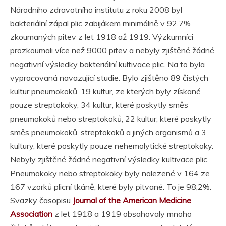
Národního zdravotního institutu z roku 2008 byl
bakteriální zápal plic zabijákem minimálně v 92,7%
zkoumaných pitev z let 1918 až 1919. Výzkumníci
prozkoumali více než 9000 pitev a nebyly zjištěné žádné
negativní výsledky bakteriální kultivace plic. Na to byla
vypracovaná navazující studie. Bylo zjištěno 89 čistých
kultur pneumokoků, 19 kultur, ze kterých byly získané
pouze streptokoky, 34 kultur, které poskytly směs
pneumokoků nebo streptokoků, 22 kultur, které poskytly
směs pneumokoků, streptokoků a jiných organismů a 3
kultury, které poskytly pouze nehemolytické streptokoky.
Nebyly zjištěné žádné negativní výsledky kultivace plic.
Pneumokoky nebo streptokoky byly nalezené v 164 ze
167 vzorků plicní tkáně, které byly pitvané. To je 98,2%.
Svazky časopisu
Journal of the American Medicine
Association
z let 1918 a 1919 obsahovaly mnoho