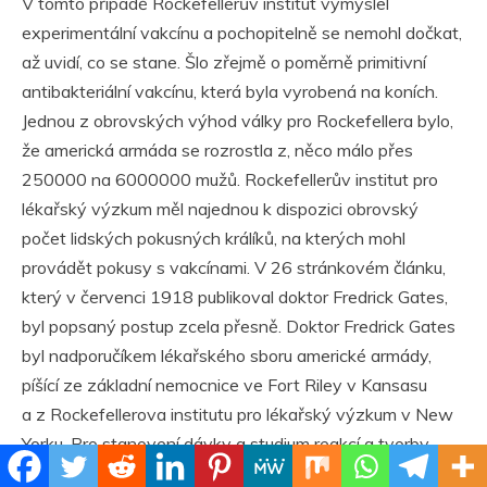
V tomto případě Rockefellerův institut vymyslel
experimentální vakcínu a pochopitelně se nemohl dočkat,
až uvidí, co se stane. Šlo zřejmě o poměrně primitivní
antibakteriální vakcínu, která byla vyrobená na koních.
Jednou z obrovských výhod války pro Rockefellera bylo,
že americká armáda se rozrostla z, něco málo přes
250000 na 6000000 mužů. Rockefellerův institut pro
lékařský výzkum měl najednou k dispozici obrovský
počet lidských pokusných králíků, na kterých mohl
provádět pokusy s vakcínami. V 26 stránkovém článku,
který v červenci 1918 publikoval doktor Fredrick Gates,
byl popsaný postup zcela přesně. Doktor Fredrick Gates
byl nadporučíkem lékařského sboru americké armády,
píšící ze základní nemocnice ve Fort Riley v Kansasu
a z Rockefellerova institutu pro lékařský výzkum v New
Yorku. Pro stanovení dávky a studium reakcí a tvorby
protilátek bylo vybraných 6 skupin po přibližně 50 mužích