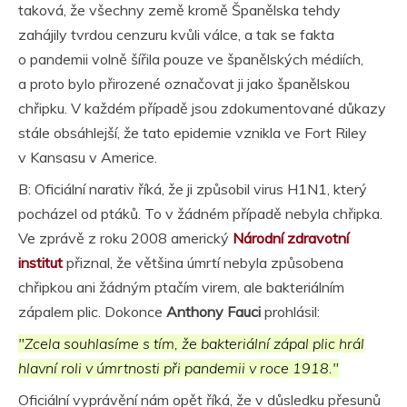
taková, že všechny země kromě Španělska tehdy
zahájily tvrdou cenzuru kvůli válce, a tak se fakta
o pandemii volně šířila pouze ve španělských médiích,
a proto bylo přirozené označovat ji jako španělskou
chřipku. V každém případě jsou zdokumentované důkazy
stále obsáhlejší, že tato epidemie vznikla ve Fort Riley
v Kansasu v Americe.
B: Oficiální narativ říká, že ji způsobil virus H1N1, který
pocházel od ptáků. To v žádném případě nebyla chřipka.
Ve zprávě z roku 2008 americký
Národní zdravotní
institut
přiznal, že většina úmrtí nebyla způsobena
chřipkou ani žádným ptačím virem, ale bakteriálním
zápalem plic. Dokonce
Anthony Fauci
prohlásil:
"Zcela souhlasíme s tím, že bakteriální zápal plic hrál
hlavní roli v úmrtnosti při pandemii v roce 1918."
Oficiální vyprávění nám opět říká, že v důsledku přesunů