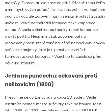
mezníky. Zkracovat, ale zase ne příliš. Přesně tomu čelím
u mnohých svých pořadů. Nechci nás zahltit vodopádem
nudných dat, ale zároveň musím seriózně pokrýt zásadní
události. Velké nadnárodní farmaceutické korporace
rostou. A spolu s nimi rostou i banky, ropné korporace
a svět politiky. Nesmíme však zapomenout na
rodokmeny rodin, které také na léčbě nemocí vybudovaly
své velké majetky. Jaké je tajemství největších
farmaceutických korporací? Všechno to začalo už před
několika stoletími.
Jehla na punčochu: očkování proti
neštovicím (1800)
Přesuňme se do Londýna na konci 18. století. Vedle
ostatních nemocí město sužovaly také neštovice. Mezi
lety 1788 až 1797 zemřelo na neštovice 18538 lidí.