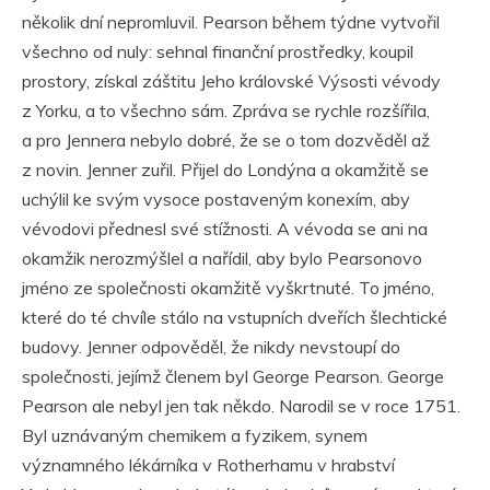
několik dní nepromluvil. Pearson během týdne vytvořil
všechno od nuly: sehnal finanční prostředky, koupil
prostory, získal záštitu Jeho královské Výsosti vévody
z Yorku, a to všechno sám. Zpráva se rychle rozšířila,
a pro Jennera nebylo dobré, že se o tom dozvěděl až
z novin. Jenner zuřil. Přijel do Londýna a okamžitě se
uchýlil ke svým vysoce postaveným konexím, aby
vévodovi přednesl své stížnosti. A vévoda se ani na
okamžik nerozmýšlel a nařídil, aby bylo Pearsonovo
jméno ze společnosti okamžitě vyškrtnuté. To jméno,
které do té chvíle stálo na vstupních dveřích šlechtické
budovy. Jenner odpověděl, že nikdy nevstoupí do
společnosti, jejímž členem byl George Pearson. George
Pearson ale nebyl jen tak někdo. Narodil se v roce 1751.
Byl uznávaným chemikem a fyzikem, synem
významného lékárníka v Rotherhamu v hrabství