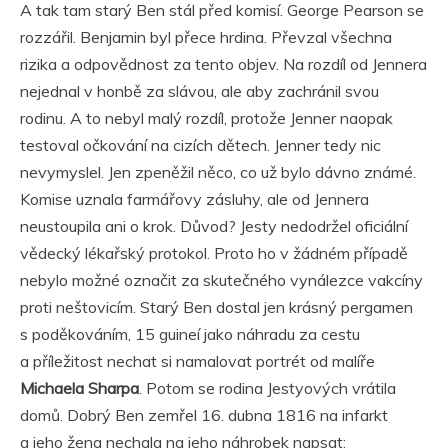
A tak tam starý Ben stál před komisí. George Pearson se
rozzářil. Benjamin byl přece hrdina. Převzal všechna
rizika a odpovědnost za tento objev. Na rozdíl od Jennera
nejednal v honbě za slávou, ale aby zachránil svou
rodinu. A to nebyl malý rozdíl, protože Jenner naopak
testoval očkování na cizích dětech. Jenner tedy nic
nevymyslel. Jen zpeněžil něco, co už bylo dávno známé.
Komise uznala farmářovy zásluhy, ale od Jennera
neustoupila ani o krok. Důvod? Jesty nedodržel oficiální
vědecký lékařský protokol. Proto ho v žádném případě
nebylo možné označit za skutečného vynálezce vakcíny
proti neštovicím. Starý Ben dostal jen krásný pergamen
s poděkováním, 15 guineí jako náhradu za cestu
a příležitost nechat si namalovat portrét od malíře
Michaela Sharpa
. Potom se rodina Jestyových vrátila
domů. Dobrý Ben zemřel 16. dubna 1816 na infarkt
a jeho žena nechala na jeho náhrobek napsat: