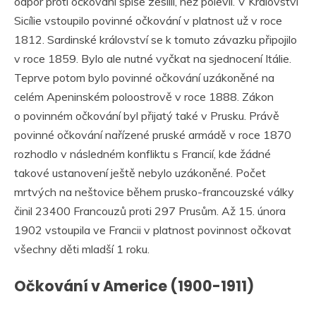
odpor proti očkování spíše zesílil, než polevil. V Království
Sicílie vstoupilo povinné očkování v platnost už v roce
1812. Sardinské království se k tomuto závazku připojilo
v roce 1859. Bylo ale nutné vyčkat na sjednocení Itálie.
Teprve potom bylo povinné očkování uzákoněné na
celém Apeninském poloostrově v roce 1888. Zákon
o povinném očkování byl přijatý také v Prusku. Právě
povinné očkování nařízené pruské armádě v roce 1870
rozhodlo v následném konfliktu s Francií, kde žádné
takové ustanovení ještě nebylo uzákoněné. Počet
mrtvých na neštovice během prusko-francouzské války
činil 23400 Francouzů proti 297 Prusům. Až 15. února
1902 vstoupila ve Francii v platnost povinnost očkovat
všechny děti mladší 1 roku.
Očkování v Americe (1900-1911)