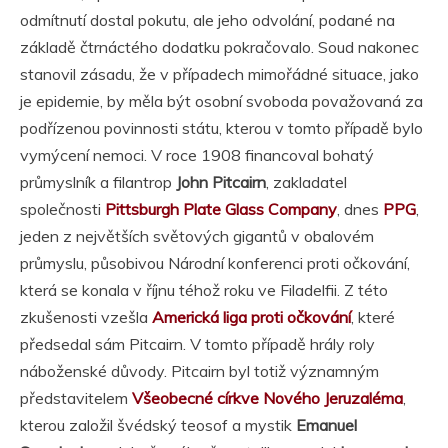
odmítnutí dostal pokutu, ale jeho odvolání, podané na
základě čtrnáctého dodatku pokračovalo. Soud nakonec
stanovil zásadu, že v případech mimořádné situace, jako
je epidemie, by měla být osobní svoboda považovaná za
podřízenou povinnosti státu, kterou v tomto případě bylo
vymýcení nemoci. V roce 1908 financoval bohatý
průmyslník a filantrop
John Pitcairn
, zakladatel
společnosti
Pittsburgh Plate Glass Company
, dnes
PPG
,
jeden z největších světových gigantů v obalovém
průmyslu, působivou Národní konferenci proti očkování,
která se konala v říjnu téhož roku ve Filadelfii. Z této
zkušenosti vzešla
Americká liga proti očkování
, které
předsedal sám Pitcairn. V tomto případě hrály roly
náboženské důvody. Pitcairn byl totiž významným
představitelem
Všeobecné církve Nového Jeruzaléma
,
kterou založil švédský teosof a mystik
Emanuel