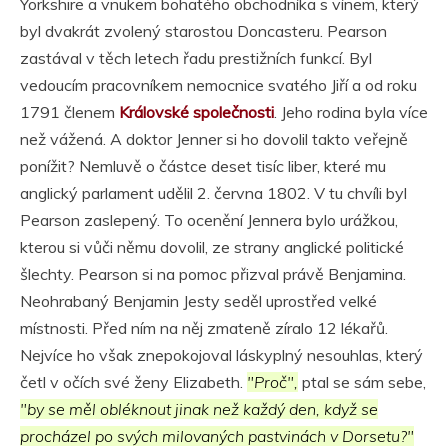
Yorkshire a vnukem bohatého obchodníka s vínem, který
byl dvakrát zvolený starostou Doncasteru. Pearson
zastával v těch letech řadu prestižních funkcí. Byl
vedoucím pracovníkem nemocnice svatého Jiří a od roku
1791 členem
Královské společnosti
. Jeho rodina byla více
než vážená. A doktor Jenner si ho dovolil takto veřejně
ponížit? Nemluvě o částce deset tisíc liber, které mu
anglický parlament udělil 2. června 1802. V tu chvíli byl
Pearson zaslepený. To ocenění Jennera bylo urážkou,
kterou si vůči němu dovolil, ze strany anglické politické
šlechty. Pearson si na pomoc přizval právě Benjamina.
Neohrabaný Benjamin Jesty seděl uprostřed velké
místnosti. Před ním na něj zmateně zíralo 12 lékařů.
Nejvíce ho však znepokojoval láskyplný nesouhlas, který
četl v očích své ženy Elizabeth.
"Proč",
ptal se sám sebe,
"by se měl obléknout jinak než každý den, když se
procházel po svých milovaných pastvinách v Dorsetu?"