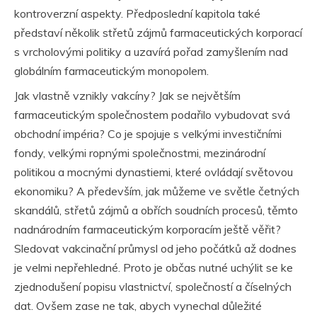
kontroverzní aspekty. Předposlední kapitola také
představí několik střetů zájmů farmaceutických korporací
s vrcholovými politiky a uzavírá pořad zamyšlením nad
globálním farmaceutickým monopolem.
Jak vlastně vznikly vakcíny? Jak se největším
farmaceutickým společnostem podařilo vybudovat svá
obchodní impéria? Co je spojuje s velkými investičními
fondy, velkými ropnými společnostmi, mezinárodní
politikou a mocnými dynastiemi, které ovládají světovou
ekonomiku? A především, jak můžeme ve světle četných
skandálů, střetů zájmů a obřích soudních procesů, těmto
nadnárodním farmaceutickým korporacím ještě věřit?
Sledovat vakcinační průmysl od jeho počátků až dodnes
je velmi nepřehledné. Proto je občas nutné uchýlit se ke
zjednodušení popisu vlastnictví, společností a číselných
dat. Ovšem zase ne tak, abych vynechal důležité