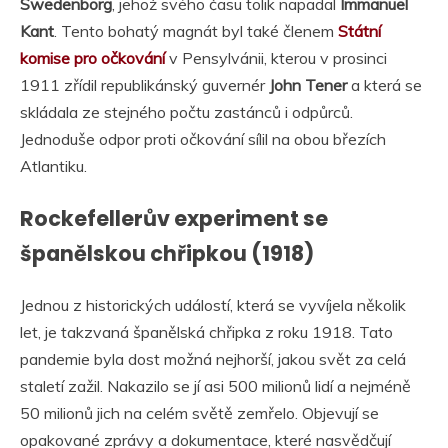
Swedenborg
, jehož svého času tolik napadal
Immanuel
Kant
. Tento bohatý magnát byl také členem
Státní
komise pro očkování
v Pensylvánii, kterou v prosinci
1911 zřídil republikánský guvernér
John Tener
a která se
skládala ze stejného počtu zastánců i odpůrců.
Jednoduše odpor proti očkování sílil na obou březích
Atlantiku.
Rockefellerův experiment se
španělskou chřipkou (1918)
Jednou z historických událostí, která se vyvíjela několik
let, je takzvaná španělská chřipka z roku 1918. Tato
pandemie byla dost možná nejhorší, jakou svět za celá
staletí zažil. Nakazilo se jí asi 500 milionů lidí a nejméně
50 milionů jich na celém světě zemřelo. Objevují se
opakované zprávy a dokumentace, které nasvědčují