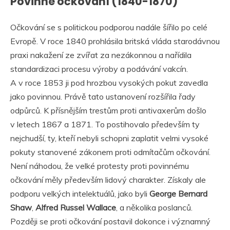
Povinné očkování (1840-1870)
Očkování se s politickou podporou nadále šířilo po celé
Evropě. V roce 1840 prohlásila britská vláda starodávnou
praxi nakažení ze zvířat za nezákonnou a nařídila
standardizaci procesu výroby a podávání vakcín.
A v roce 1853 ji pod hrozbou vysokých pokut zavedla
jako povinnou. Právě tato ustanovení rozšířila řady
odpůrců. K přísnějším trestům proti antivaxerům došlo
v letech 1867 a 1871. To postihovalo především ty
nejchudší, ty, kteří nebyli schopni zaplatit velmi vysoké
pokuty stanovené zákonem proti odmítačům očkování.
Není náhodou, že velké protesty proti povinnému
očkování měly především lidový charakter. Získaly ale
podporu velkých intelektuálů, jako byli
George Bernard
Shaw
,
Alfred Russel Wallace
, a několika poslanců.
Později se proti očkování postavil dokonce i významný