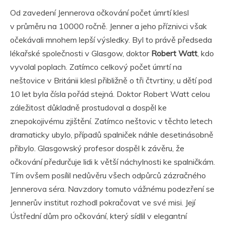
Od zavedení Jennerova očkování počet úmrtí klesl
v průměru na 10000 ročně. Jenner a jeho příznivci však
očekávali mnohem lepší výsledky. Byl to právě předseda
lékařské společnosti v Glasgow, doktor
Robert Watt
, kdo
vyvolal poplach. Zatímco celkový počet úmrtí na
neštovice v Británii klesl přibližně o tři čtvrtiny, u dětí pod
10 let byla čísla pořád stejná. Doktor Robert Watt celou
záležitost důkladně prostudoval a dospěl ke
znepokojivému zjištění. Zatímco neštovic v těchto letech
dramaticky ubylo, případů spalniček náhle desetinásobně
přibylo. Glasgowský profesor dospěl k závěru, že
očkování předurčuje lidi k větší náchylnosti ke spalničkám.
Tím ovšem posílil nedůvěru všech odpůrců zázračného
Jennerova séra. Navzdory tomuto vážnému podezření se
Jennerův institut rozhodl pokračovat ve své misi. Její
Ústřední dům pro očkování, který sídlil v elegantní