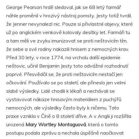
George Pearson hrdě sledoval, jak se 68 letý farmář
náhle proměnil v hrozivý nástroj pomsty. Jesty totiž tvrdil,
že Jenner nevynalezl nic. Pouze si přivlastnil objevy, které
už po anglickém venkově kolovaly desítky let. Farmáři tu
a tam měli ve zvyku imunizovat se proti neštovicím tím,
že sebe a své rodiny nakazili hnisem z nemocných krav.
Před 30 lety, v roce 1774, na vrcholu další epidemie
neštovic, učinil Benjamin Jesty toto odvážné rozhodnutí
poprvé. Přesvědčil se, že proti neštovicím nestačí jen
očkování. Používalo se po staletí, ale přineslo jen velmi
slabé výsledky. Lidé chodili k lékaři a nechávali se
vystavovat nákaze hnisavým materiálem z puchýřů
nemocných, ale výsledky často byly k ničemu. Tato
praxe vznikla v Číně o 8 století dříve. A v Anglii ji rozšířila
urozená
Mary Wortley Montaguová
, která o tomto
postupu podala zprávu a nechala úspěšně naočkovat