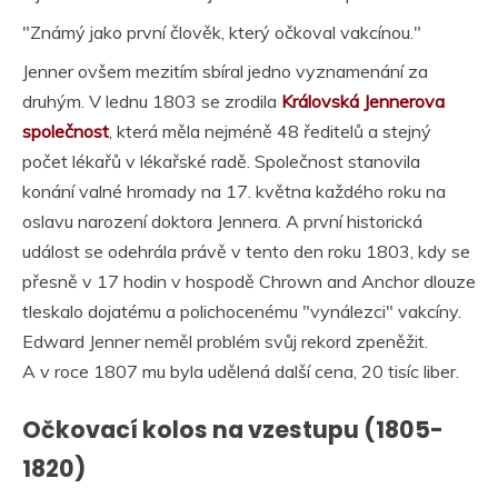
"Známý jako první člověk, který očkoval vakcínou."
Jenner ovšem mezitím sbíral jedno vyznamenání za
druhým. V lednu 1803 se zrodila
Královská Jennerova
společnost
, která měla nejméně 48 ředitelů a stejný
počet lékařů v lékařské radě. Společnost stanovila
konání valné hromady na 17. května každého roku na
oslavu narození doktora Jennera. A první historická
událost se odehrála právě v tento den roku 1803, kdy se
přesně v 17 hodin v hospodě Chrown and Anchor dlouze
tleskalo dojatému a polichocenému "vynálezci" vakcíny.
Edward Jenner neměl problém svůj rekord zpeněžit.
A v roce 1807 mu byla udělená další cena, 20 tisíc liber.
Očkovací kolos na vzestupu (1805-
1820)