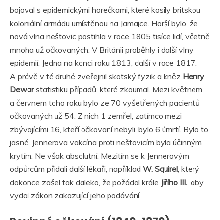
bojoval s epidemickými horečkami, které kosily britskou
koloniální armádu umístěnou na Jamajce. Horší bylo, že
nová vlna neštovic postihla v roce 1805 tisíce lidí, včetně
mnoha už očkovaných. V Británii proběhly i další vlny
epidemií. Jedna na konci roku 1813, další v roce 1817.
A právě v té druhé zveřejnil skotský fyzik a kněz
Henry
Dewar
statistiku případů, které zkoumal. Mezi květnem
a červnem toho roku bylo ze 70 vyšetřených pacientů
očkovaných už 54. Z nich 1 zemřel, zatímco mezi
zbývajícími 16, kteří očkovaní nebyli, bylo 6 úmrtí. Bylo to
jasné. Jennerova vakcína proti neštovicím byla účinným
krytím. Ne však absolutní. Mezitím se k Jennerovým
odpůrcům přidali další lékaři, například
W. Squirel
, který
dokonce zašel tak daleko, že požádal krále
Jiřího III.
, aby
vydal zákon zakazující jeho podávání.