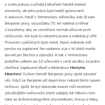
o svém pokusu a předal ji lékařské fakultě kielské
univerzity, ale jeho práce byla hrubě ignorovaná.
A dokonce i farář v Yetminsteru, městečku, kde žil sám
Benjamin Jesty, od počátku 70. let naléhal a hřímal
z kazatelny, aby se vesničané nechali očkovat proti
neštovicím. Ale byla to riskantní praxe a málokdo jí věřil.
Procento vyléčených bylo nízké. Navíc málokdo měl
peníze na zaplacení. Ne nadarmo si je v té době mohla
dovolit jen šlechta a zámožní. A tak v Yetminsteru
proběhlo celkem asi 10 očkování v ceně asi libry za jedno
ošetření, zaplacené lékaři a lékárníkovi
Henrymu
Meechovi
. Ovšem farmář Benjamin Jesty zjistil zásadní
věc. Když se Benjamin při dojení krav nakazil tímto typem
neštovic, zjistil, že byl dokonale imunní vůči mnohem
závažnějším neštovicím, které zabíjely lidi. Mluvil o tom
také se dvěma kolegyněmi chovatelkami, Annou a Mary,