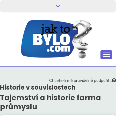
Skip
to
content
Kdo neví, jak to bylo, neovlivní, jak to bude.
HISTORIE V
SOUVISLOSTECH
Chcete-li mě pravidelně podpořit...
Historie v souvislostech
Tajemství a historie farma
průmyslu