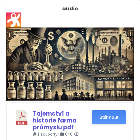
audio
Tajemství a
Stáhnout
historie farma
průmyslu pdf
1 soubor(y)
640 KB