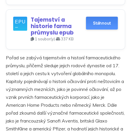
Tajemství a
Stáhnout
historie farma
průmyslu epub
1 soubor(y)
337 KB
Pořad se zabývá tajemstvím a historií farmaceutického
průmyslu, přičemž sleduje jejich rodové dynastie od 17.
století a jejich cestu k vytvoření globálního monopolu.
Kapitoly pojednávají o historii očkování proti neštovicím a
významných meznících, jako je povinné očkování, až po
vznik prvních farmaceutických korporací, jako je
American Home Products nebo německý Merck. Dále
pořad zkoumá další význačné farmaceutické společnosti,
jako je francouzský Sanofi Aventis, britská Glaxo
SmithKline a americký Pfizer, a hodnotí jejich historické a