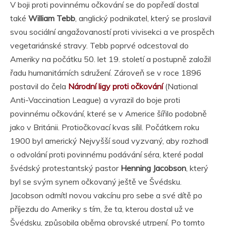
V boji proti povinnému očkování se do popředí dostal
také
William Tebb
, anglický podnikatel, který se proslavil
svou sociální angažovaností proti vivisekci a ve prospěch
vegetariánské stravy. Tebb poprvé odcestoval do
Ameriky na počátku 50. let 19. století a postupně založil
řadu humanitárních sdružení. Zároveň se v roce 1896
postavil do čela
Národní ligy proti očkování
(National
Anti-Vaccination League) a vyrazil do boje proti
povinnému očkování, které se v Americe šířilo podobně
jako v Británii. Protiočkovací kvas sílil. Počátkem roku
1900 byl americký Nejvyšší soud vyzvaný, aby rozhodl
o odvolání proti povinnému podávání séra, které podal
švédský protestantský pastor
Henning Jacobson
, který
byl se svým synem očkovaný ještě ve Švédsku.
Jacobson odmítl novou vakcínu pro sebe a své dítě po
příjezdu do Ameriky s tím, že ta, kterou dostal už ve
Švédsku, způsobila oběma obrovské utrpení. Po tomto