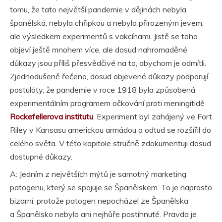
tomu, že tato největší pandemie v dějinách nebyla
španělská, nebyla chřipkou a nebyla přirozeným jevem,
ale výsledkem experimentů s vakcínami. Jistě se toho
objeví ještě mnohem více, ale dosud nahromaděné
důkazy jsou příliš přesvědčivé na to, abychom je odmítli.
Zjednodušeně řečeno, dosud objevené důkazy podporují
postuláty, že pandemie v roce 1918 byla způsobená
experimentálním programem očkování proti meningitidě
Rockefellerova institutu
. Experiment byl zahájený ve Fort
Riley v Kansasu americkou armádou a odtud se rozšířil do
celého světa. V této kapitole stručně zdokumentuji dosud
dostupné důkazy.
A: Jedním z největších mýtů je samotný marketing
patogenu, který se spojuje se Španělskem. To je naprosto
bizarní, protože patogen nepocházel ze Španělska
a Španělsko nebylo ani nejhůře postihnuté. Pravda je