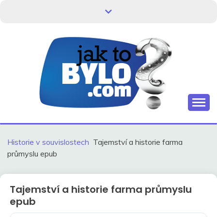
Skip
to
content
Kdo neví, jak to bylo, neovlivní, jak to bude.
HISTORIE V
SOUVISLOSTECH
Historie v souvislostech
Tajemství a historie farma
průmyslu epub
Tajemství a historie farma průmyslu
epub