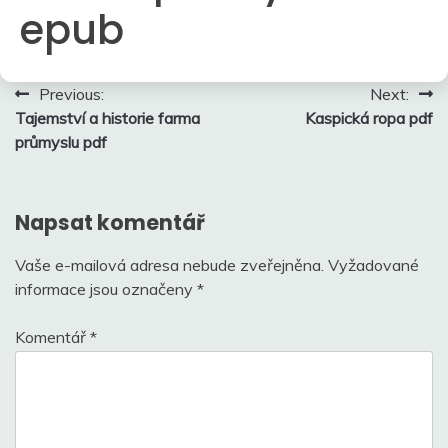
epub
Navigace
Previous:
Next:
Tajemství a historie farma
Kaspická ropa pdf
pro
průmyslu pdf
příspěvek
Napsat komentář
Vaše e-mailová adresa nebude zveřejněna.
Vyžadované
informace jsou označeny
*
Komentář
*