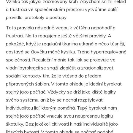
Vzniká tak jakýsi začarovaný kruh. Abychom snížili neklid
a frustraci ve společenském prostoru vytváříme další
pravidla, protokoly a postupy.
Tato pravidla následně vedou k většímu nepohodlí a
frustraci. Na to reagujeme ještě většími pravidly. A
pokaždé, když je regulační tkanina utkaná o něco těsněji,
dostává se člověku méně kyslíku. Trend hyperregulované
společnosti. Regulační mánie tak, jak se projevuje ve
vládní byrokracii se snaží zlogičtit a zracionalizovat
sociální kontakty tím, že je vtěsná do předem
připravených šablon. V tomto ohledu je ideální byrokrat
stejný jako počítač. Vždycky se drží jako klíště logiky
svého systému, aniž by se nechal rozptylovat
individualitou lidí, kterým pomáhá. Tupý byrokrat nám
stejně jako počítač vnucuje svou neúprosnou logiku
škatulky. Bez jakékoli citlivosti k naší individualitě jako
lidských bytostí. V tomto ohledu se počítač podobá