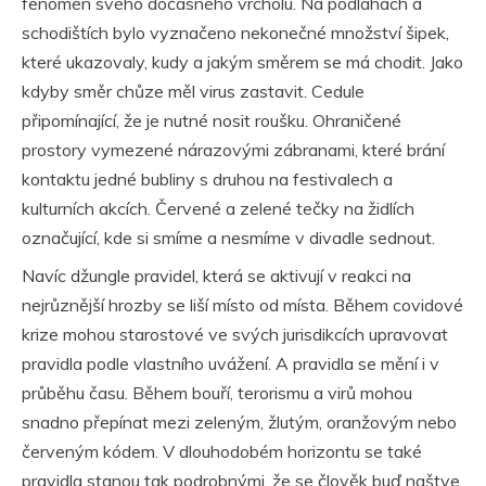
fenomén svého dočasného vrcholu. Na podlahách a
schodištích bylo vyznačeno nekonečné množství šipek,
které ukazovaly, kudy a jakým směrem se má chodit. Jako
kdyby směr chůze měl virus zastavit. Cedule
připomínající, že je nutné nosit roušku. Ohraničené
prostory vymezené nárazovými zábranami, které brání
kontaktu jedné bubliny s druhou na festivalech a
kulturních akcích. Červené a zelené tečky na židlích
označující, kde si smíme a nesmíme v divadle sednout.
Navíc džungle pravidel, která se aktivují v reakci na
nejrůznější hrozby se liší místo od místa. Během covidové
krize mohou starostové ve svých jurisdikcích upravovat
pravidla podle vlastního uvážení. A pravidla se mění i v
průběhu času. Během bouří, terorismu a virů mohou
snadno přepínat mezi zeleným, žlutým, oranžovým nebo
červeným kódem. V dlouhodobém horizontu se také
pravidla stanou tak podrobnými, že se člověk buď naštve,