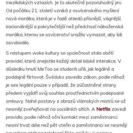
mezilidských vztazích. Je to skutečně pozoruhodný jev.
Od počátku 21. století vzniká z osvícenského myšlení
nová morálka, která je v řadě ohledů přísnější, vágnější,
iracionálnější a pokrytečtější než předchozí náboženská
morálka, kterou se osvícenství snažilo vymazat, aby lidi
osvobodilo.
S nástupem woke kultury se společnost stala obětí
pravidel, která znejistila každý detail lidské interakce. V
důsledku hnutí MeToo se studenti učili, jak legálně a
poddajně flirtovat. Švédsko zavedlo zákon, podle něhož
je sex legální pouze v případě, že zúčastněné strany
předem vyjádří svůj souhlas prostřednictvím podepsané
smlouvy. Nahé postavy z obrazů vlámských mistrů se už
nesmějí zveřejňovat na sociálních sítích. A
Netflix
zavedl
pravidlo, podle něhož oční kontakt mezi zaměstnanci
nesmí trvat déle než pět vteřin a zaměstnanci se nesmějí