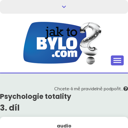
Skip
to
content
Kdo neví, jak to bylo, neovlivní, jak to bude.
HISTORIE V
SOUVISLOSTECH
Chcete-li mě pravidelně podpořit...
Psychologie totality
3. díl
audio