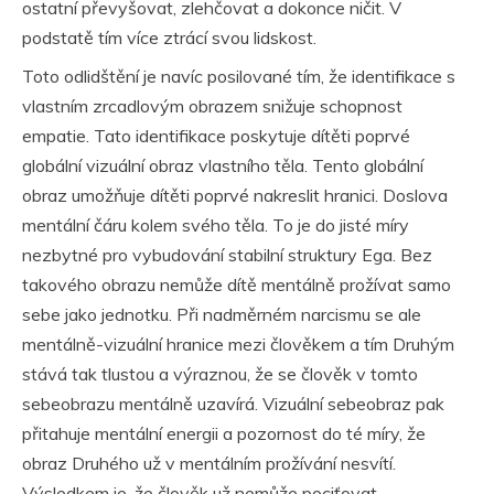
ostatní převyšovat, zlehčovat a dokonce ničit. V
podstatě tím více ztrácí svou lidskost.
Toto odlidštění je navíc posilované tím, že identifikace s
vlastním zrcadlovým obrazem snižuje schopnost
empatie. Tato identifikace poskytuje dítěti poprvé
globální vizuální obraz vlastního těla. Tento globální
obraz umožňuje dítěti poprvé nakreslit hranici. Doslova
mentální čáru kolem svého těla. To je do jisté míry
nezbytné pro vybudování stabilní struktury Ega. Bez
takového obrazu nemůže dítě mentálně prožívat samo
sebe jako jednotku. Při nadměrném narcismu se ale
mentálně-vizuální hranice mezi člověkem a tím Druhým
stává tak tlustou a výraznou, že se člověk v tomto
sebeobrazu mentálně uzavírá. Vizuální sebeobraz pak
přitahuje mentální energii a pozornost do té míry, že
obraz Druhého už v mentálním prožívání nesvítí.
Výsledkem je, že člověk už nemůže pociťovat