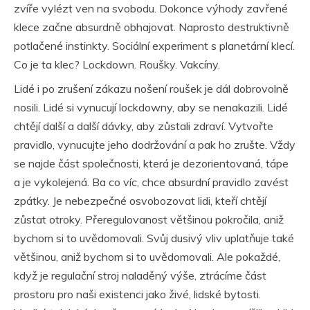
zvíře vylézt ven na svobodu. Dokonce výhody zavřené
klece začne absurdně obhajovat. Naprosto destruktivně
potlačené instinkty. Sociální experiment s planetární klecí.
Co je ta klec? Lockdown. Roušky. Vakcíny.
Lidé i po zrušení zákazu nošení roušek je dál dobrovolně
nosili. Lidé si vynucují lockdowny, aby se nenakazili. Lidé
chtějí další a další dávky, aby zůstali zdraví. Vytvořte
pravidlo, vynucujte jeho dodržování a pak ho zrušte. Vždy
se najde část společnosti, která je dezorientovaná, tápe
a je vykolejená. Ba co víc, chce absurdní pravidlo zavést
zpátky. Je nebezpečné osvobozovat lidi, kteří chtějí
zůstat otroky. Přeregulovanost většinou pokročila, aniž
bychom si to uvědomovali. Svůj dusivý vliv uplatňuje také
většinou, aniž bychom si to uvědomovali. Ale pokaždé,
když je regulační stroj naladěný výše, ztrácíme část
prostoru pro naši existenci jako živé, lidské bytosti.