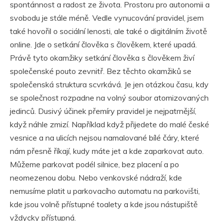
spontánnost a radost ze života. Prostoru pro autonomii a
svobodu je stále méně. Vedle vynucování pravidel, jsem
také hovořil o sociální lenosti, ale také o digitálním životě
online. Jde o setkání člověka s člověkem, které upadá.
Právě tyto okamžiky setkání člověka s člověkem živí
společenské pouto zevnitř. Bez těchto okamžiků se
společenská struktura scvrkává. Je jen otázkou času, kdy
se společnost rozpadne na volný soubor atomizovaných
jedinců. Dusivý účinek přemíry pravidel je nejpatrnější,
když náhle zmizí. Například když přijedete do malé české
vesnice a na ulicích nejsou namalované bílé čáry, které
nám přesně říkají, kudy máte jet a kde zaparkovat auto.
Můžeme parkovat podél silnice, bez placení a po
neomezenou dobu. Nebo venkovské nádraží, kde
nemusíme platit u parkovacího automatu na parkovišti,
kde jsou volně přístupné toalety a kde jsou nástupiště
vždycky přístupná.