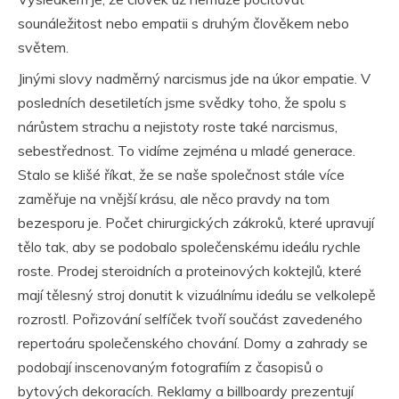
sounáležitost nebo empatii s druhým člověkem nebo
světem.
Jinými slovy nadměrný narcismus jde na úkor empatie. V
posledních desetiletích jsme svědky toho, že spolu s
nárůstem strachu a nejistoty roste také narcismus,
sebestřednost. To vidíme zejména u mladé generace.
Stalo se klišé říkat, že se naše společnost stále více
zaměřuje na vnější krásu, ale něco pravdy na tom
bezesporu je. Počet chirurgických zákroků, které upravují
tělo tak, aby se podobalo společenskému ideálu rychle
roste. Prodej steroidních a proteinových koktejlů, které
mají tělesný stroj donutit k vizuálnímu ideálu se velkolepě
rozrostl. Pořizování selfíček tvoří součást zavedeného
repertoáru společenského chování. Domy a zahrady se
podobají inscenovaným fotografiím z časopisů o
bytových dekoracích. Reklamy a billboardy prezentují