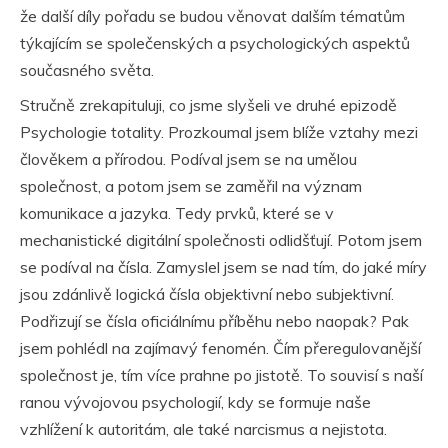
že další díly pořadu se budou věnovat dalším tématům
týkajícím se společenských a psychologických aspektů
současného světa.
Stručně zrekapituluji, co jsme slyšeli ve druhé epizodě
Psychologie totality. Prozkoumal jsem blíže vztahy mezi
člověkem a přírodou. Podíval jsem se na umělou
společnost, a potom jsem se zaměřil na význam
komunikace a jazyka. Tedy prvků, které se v
mechanistické digitální společnosti odlidšťují. Potom jsem
se podíval na čísla. Zamyslel jsem se nad tím, do jaké míry
jsou zdánlivě logická čísla objektivní nebo subjektivní.
Podřizují se čísla oficiálnímu příběhu nebo naopak? Pak
jsem pohlédl na zajímavý fenomén. Čím přeregulovanější
společnost je, tím více prahne po jistotě. To souvisí s naší
ranou vývojovou psychologií, kdy se formuje naše
vzhlížení k autoritám, ale také narcismus a nejistota.