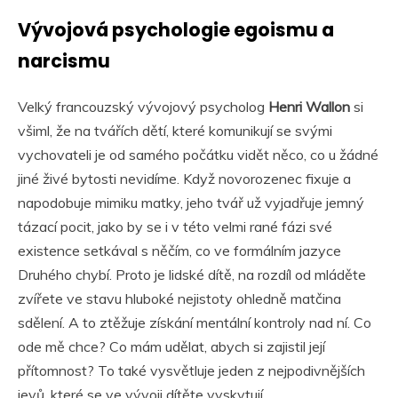
Vývojová psychologie egoismu a
narcismu
Velký francouzský vývojový psycholog
Henri Wallon
si
všiml, že na tvářích dětí, které komunikují se svými
vychovateli je od samého počátku vidět něco, co u žádné
jiné živé bytosti nevidíme. Když novorozenec fixuje a
napodobuje mimiku matky, jeho tvář už vyjadřuje jemný
tázací pocit, jako by se i v této velmi rané fázi své
existence setkával s něčím, co ve formálním jazyce
Druhého chybí. Proto je lidské dítě, na rozdíl od mláděte
zvířete ve stavu hluboké nejistoty ohledně matčina
sdělení. A to ztěžuje získání mentální kontroly nad ní. Co
ode mě chce? Co mám udělat, abych si zajistil její
přítomnost? To také vysvětluje jeden z nejpodivnějších
jevů, které se ve vývoji dítěte vyskytují.