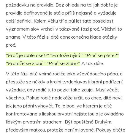
požadavku na pravidla. Bez ohledu na to, jak dobře je
pravidlo definované je stále příliš nejasné a vyžaduje
další definici. Kolem věku tří a půl let tato posedlost
významem slov vrcholí v takzvané fázi proč. Všichni to
známe. V této fázi si dítě donekonečna klade otázky
proč.
"Proč je tohle osel?" "Protože hýká." "Proč se plete?"
"Protože se zlobí." "Proč se zlobí?"
A tak dále.
V této fázi dítě vnímá rodiče jako vševědoucího pána, a
přestože se někdy s krajní tvrdohlavostí brání podřízení,
vyžaduje, aby rodič tuto pozici také zaujal. Musí vědět
všechno. Pokud rodič nedokáže určit, co chce, dítě neví,
jak jeho přání vyhovět. To je bod, ve kterém je dítě
konfrontováno s lidskou prvotní nejistotou a je ovládáno
lidským prvotním strachem. Být opuštěné Druhým,
především matkou, protože není milované. Pokusy dítěte