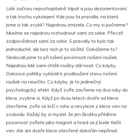
Lidé začnou nepochopitelně tápat a jsou dezorientovaní,
a tak trochu vykolejení. Kde jsou ta pravidla, na která
jsme si tak zvykli? Najednou zmizela. Co my si počneme?
Musíme se najednou rozhodnout sami za sebe. Převzít
zodpovědnost sami za sebe. S pravidly to bylo tak
jednoduché, ale bez nich je to složité. Dokážeme to?
Sledovali jsme to při rušení povinnosti nošení roušek.
Najednou lidé sami chtěli roušky dál nosit. Co kdyby.
Dokonce politiky vybízeli k prodloužení stavu nošení
roušek na neurčito. Co kdyby. Je to jedinečný
psychologický efekt. Když zvíře zavřeme na dva roky do
klece, zvykne si. Když po dvou letech dveře od klece
otevřeme, zvíře se krčí v rohu a nevyleze z klece ven na
svobodu. Každý by si myslel, že jen škvírka přitáhne
pozornost zvířete jako magnet a hned se jí bude tlačit
ven. Ale ani dveře klece otevřené dokořán nepřinutí