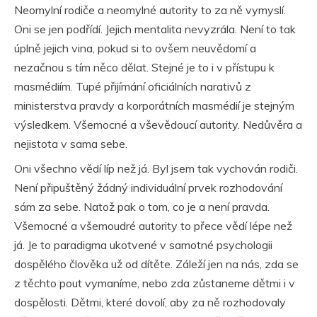
Neomylní rodiče a neomylné autority to za ně vymyslí.
Oni se jen podřídí. Jejich mentalita nevyzrála. Není to tak
úplně jejich vina, pokud si to ovšem neuvědomí a
nezačnou s tím něco dělat. Stejné je to i v přístupu k
masmédiím. Tupé přijímání oficiálních narativů z
ministerstva pravdy a korporátních masmédií je stejným
výsledkem. Všemocné a vševědoucí autority. Nedůvěra a
nejistota v sama sebe.
Oni všechno vědí líp než já. Byl jsem tak vychován rodiči.
Není připuštěný žádný individuální prvek rozhodování
sám za sebe. Natož pak o tom, co je a není pravda.
Všemocné a všemoudré autority to přece vědí lépe než
já. Je to paradigma ukotvené v samotné psychologii
dospělého člověka už od dítěte. Záleží jen na nás, zda se
z těchto pout vymaníme, nebo zda zůstaneme dětmi i v
dospělosti. Dětmi, které dovolí, aby za ně rozhodovaly