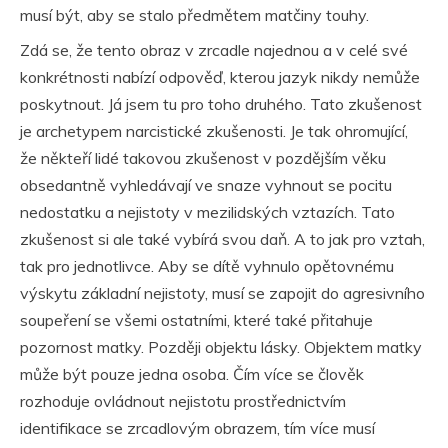
musí být, aby se stalo předmětem matčiny touhy.
Zdá se, že tento obraz v zrcadle najednou a v celé své
konkrétnosti nabízí odpověď, kterou jazyk nikdy nemůže
poskytnout. Já jsem tu pro toho druhého. Tato zkušenost
je archetypem narcistické zkušenosti. Je tak ohromující,
že někteří lidé takovou zkušenost v pozdějším věku
obsedantně vyhledávají ve snaze vyhnout se pocitu
nedostatku a nejistoty v mezilidských vztazích. Tato
zkušenost si ale také vybírá svou daň. A to jak pro vztah,
tak pro jednotlivce. Aby se dítě vyhnulo opětovnému
výskytu základní nejistoty, musí se zapojit do agresivního
soupeření se všemi ostatními, které také přitahuje
pozornost matky. Později objektu lásky. Objektem matky
může být pouze jedna osoba. Čím více se člověk
rozhoduje ovládnout nejistotu prostřednictvím
identifikace se zrcadlovým obrazem, tím více musí