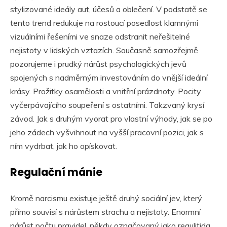
stylizované ideály aut, účesů a oblečení. V podstatě se
tento trend redukuje na rostoucí posedlost klamnými
vizuálními řešeními ve snaze odstranit neřešitelné
nejistoty v lidských vztazích. Současně samozřejmě
pozorujeme i prudký nárůst psychologických jevů
spojených s nadměrným investováním do vnější ideální
krásy. Prožitky osamělosti a vnitřní prázdnoty. Pocity
vyčerpávajícího soupeření s ostatními. Takzvaný krysí
závod. Jak s druhým vyorat pro vlastní výhody, jak se po
jeho zádech vyšvihnout na vyšší pracovní pozici, jak s
ním vydrbat, jak ho opískovat.
Regulační mánie
Kromě narcismu existuje ještě druhý sociální jev, který
přímo souvisí s nárůstem strachu a nejistoty. Enormní
nárůst počtu pravidel, někdy označovaný jako regulitida.