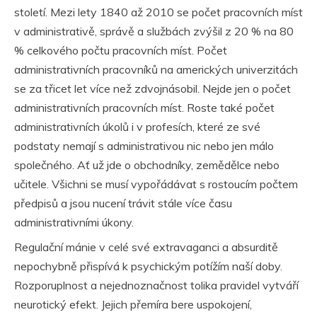
století. Mezi lety 1840 až 2010 se počet pracovních míst
v administrativě, správě a službách zvýšil z 20 % na 80
% celkového počtu pracovních míst. Počet
administrativních pracovníků na amerických univerzitách
se za třicet let více než zdvojnásobil. Nejde jen o počet
administrativních pracovních míst. Roste také počet
administrativních úkolů i v profesích, které ze své
podstaty nemají s administrativou nic nebo jen málo
společného. Ať už jde o obchodníky, zemědělce nebo
učitele. Všichni se musí vypořádávat s rostoucím počtem
předpisů a jsou nucení trávit stále více času
administrativními úkony.
Regulační mánie v celé své extravaganci a absurditě
nepochybně přispívá k psychickým potížím naší doby.
Rozporuplnost a nejednoznačnost tolika pravidel vytváří
neurotický efekt. Jejich přemíra bere uspokojení,