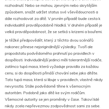
rozhodnutí. Nebo se mohou, zjevným nebo skrytějším
způsobem, snažit udržet status své vševědoucnosti a
dále rozhodovat za dítě. V prvním případě bude cesta k
individualitě pravděpodobně hladká. V druhém případě je
velká pravděpodobnost, že se setká s krizemi a bouřemi.
Je těžké předpovědět, který z těchto dvou scénářů
nakonec přinese nejoriginálnější výsledky. Tvoří ale
prapodstatu podvědomého prahnutí po pravidlech v
dospělosti. Individuálnější jedinci měli tolerantnější rodiče,
zatímco tupá masa, která vyžaduje pravidla za každou
cenu, si do dospělosti přináší chování sebe jako dítěte.
Tato tupá masa, která si libuje v pravidlech, vlastně nikdy
nevyrostla. Stále podvědomě tíhne k všemocným
autoritám. Podobně jako dítě ke svým rodičům.
Všemocné autority se jen proměnily v čase. Takoví lidé
nikdy zcela nepřevezmou zodpovědnost sami za sebe.