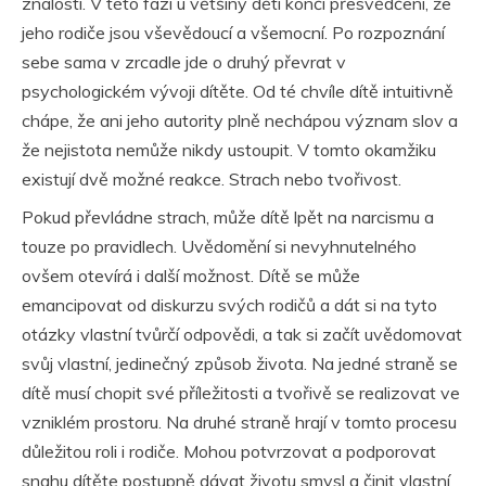
znalostí. V této fázi u většiny dětí končí přesvědčení, že
jeho rodiče jsou vševědoucí a všemocní. Po rozpoznání
sebe sama v zrcadle jde o druhý převrat v
psychologickém vývoji dítěte. Od té chvíle dítě intuitivně
chápe, že ani jeho autority plně nechápou význam slov a
že nejistota nemůže nikdy ustoupit. V tomto okamžiku
existují dvě možné reakce. Strach nebo tvořivost.
Pokud převládne strach, může dítě lpět na narcismu a
touze po pravidlech. Uvědomění si nevyhnutelného
ovšem otevírá i další možnost. Dítě se může
emancipovat od diskurzu svých rodičů a dát si na tyto
otázky vlastní tvůrčí odpovědi, a tak si začít uvědomovat
svůj vlastní, jedinečný způsob života. Na jedné straně se
dítě musí chopit své příležitosti a tvořivě se realizovat ve
vzniklém prostoru. Na druhé straně hrají v tomto procesu
důležitou roli i rodiče. Mohou potvrzovat a podporovat
snahu dítěte postupně dávat životu smysl a činit vlastní