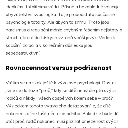
ideálnímu totalitnímu vůdci. Přísně a bezohledně vnucuje
obyvatelstvu svou logiku. To je prapodstata současné
psychologie totality. Ale abych to shrnul. Proto jsou
narcismus a regulační mánie chybným řešením nejistoty a
strachu, které do lidských vztahů vnáší jazyk. Vedou k
sociální izolaci a v konečném důsledku jsou
sebedestruktivní.
Rovnocennost versus podřízenost
Vrátím se na skok ještě k vývojové psychologii. Dostali
jsme se do fáze "proč," kdy se dítě neustále ptá svých
rodičů a někdy i všech dospělých kolem sebe – proč?
Výsledkem tohoto vytrvalého dotazování je, že dítě
nakonec začne tušit něco zásadního. Pokud se bude dál
ptát proč, rodič nakonec musí přiznat omezenost svých