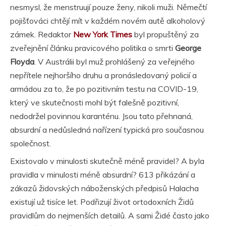
nesmysl, že menstruují pouze ženy, nikoli muži. Němečtí
pojišťováci chtějí mít v každém novém autě alkoholový
zámek. Redaktor
New York Times
byl propuštěný za
zveřejnění článku pravicového politika o smrti
George
Floyda
. V Austrálii byl muž prohlášený za veřejného
nepřítele nejhoršího druhu a pronásledovaný policií a
armádou za to, že po pozitivním testu na COVID-19,
který ve skutečnosti mohl být falešně pozitivní,
nedodržel povinnou karanténu. Jsou tato přehnaná,
absurdní a nedůsledná nařízení typická pro současnou
společnost.
Existovalo v minulosti skutečně méně pravidel? A byla
pravidla v minulosti méně absurdní? 613 přikázání a
zákazů židovských náboženských předpisů Halacha
existují už tisíce let. Podřizují život ortodoxních Židů
pravidlům do nejmenších detailů. A sami Židé často jako