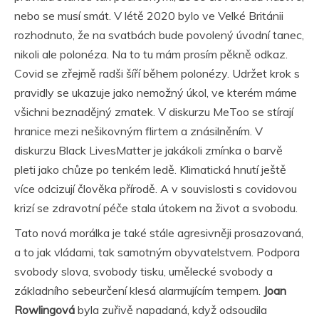
nebo se musí smát. V létě 2020 bylo ve Velké Británii
rozhodnuto, že na svatbách bude povolený úvodní tanec,
nikoli ale polonéza. Na to tu mám prosím pěkně odkaz.
Covid se zřejmě radši šíří během polonézy. Udržet krok s
pravidly se ukazuje jako nemožný úkol, ve kterém máme
všichni beznadějný zmatek. V diskurzu MeToo se stírají
hranice mezi nešikovným flirtem a znásilněním. V
diskurzu Black LivesMatter je jakákoli zmínka o barvě
pleti jako chůze po tenkém ledě. Klimatická hnutí ještě
více odcizují člověka přírodě. A v souvislosti s covidovou
krizí se zdravotní péče stala útokem na život a svobodu.
Tato nová morálka je také stále agresivněji prosazovaná,
a to jak vládami, tak samotným obyvatelstvem. Podpora
svobody slova, svobody tisku, umělecké svobody a
základního sebeurčení klesá alarmujícím tempem.
Joan
Rowlingová
byla zuřivě napadaná, když odsoudila