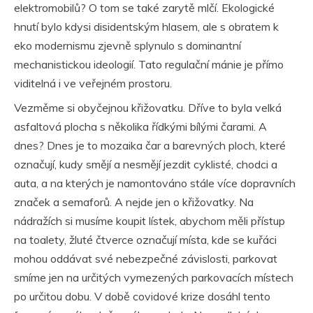
elektromobilů? O tom se také zarytě mlčí. Ekologické
hnutí bylo kdysi disidentským hlasem, ale s obratem k
eko modernismu zjevně splynulo s dominantní
mechanistickou ideologií. Tato regulační mánie je přímo
viditelná i ve veřejném prostoru.
Vezměme si obyčejnou křižovatku. Dříve to byla velká
asfaltová plocha s několika řídkými bílými čarami. A
dnes? Dnes je to mozaika čar a barevných ploch, které
označují, kudy smějí a nesmějí jezdit cyklisté, chodci a
auta, a na kterých je namontováno stále více dopravních
značek a semaforů. A nejde jen o křižovatky. Na
nádražích si musíme koupit lístek, abychom měli přístup
na toalety, žluté čtverce označují místa, kde se kuřáci
mohou oddávat své nebezpečné závislosti, parkovat
smíme jen na určitých vymezených parkovacích místech
po určitou dobu. V době covidové krize dosáhl tento