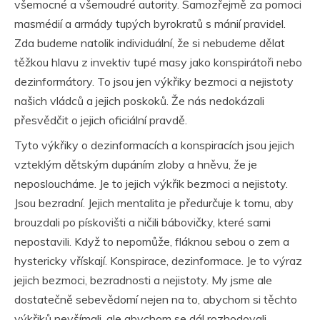
všemocné a všemoudré autority. Samozřejmě za pomoci
masmédií a armády tupých byrokratů s mánií pravidel.
Zda budeme natolik individuální, že si nebudeme dělat
těžkou hlavu z invektiv tupé masy jako konspirátoři nebo
dezinformátory. To jsou jen výkřiky bezmoci a nejistoty
našich vládců a jejich poskoků. Že nás nedokázali
přesvědčit o jejich oficiální pravdě.
Tyto výkřiky o dezinformacích a konspiracích jsou jejich
vzteklým dětským dupáním zloby a hněvu, že je
neposloucháme. Je to jejich výkřik bezmoci a nejistoty.
Jsou bezradní. Jejich mentalita je předurčuje k tomu, aby
brouzdali po pískovišti a ničili bábovičky, které sami
nepostavili. Když to nepomůže, fláknou sebou o zem a
hystericky vřískají. Konspirace, dezinformace. Je to výraz
jejich bezmoci, bezradnosti a nejistoty. My jsme ale
dostatečně sebevědomí nejen na to, abychom si těchto
výkřiků nevšímali, ale abychom se dál rozhodovali