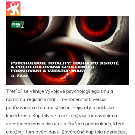
Třetí díl se věnuje vývojové psychologii egoismu a
narcismu, regulační manii, rovnocennosti versus
podřízenosti a tématu strachu, nejistoty a politické
korektnosti. Kapitoly se také zabývají formováním a
vzestupem mas a diskutují o čtyřech podmínkách, které
umožňují formování davů. Závěrečná kapitola naznačuje,