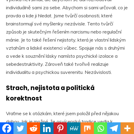
individuálně sami za sebe. Abychom si sami určovali, co je
pravda a kde ji hledat. Jsme tvůrčí osobnosti, které
brainstormují své myšlenky nezávisle. Tento tvůrčí
způsob je skutečným řešením narcismu nebo regulační
mánie. Je to také řešení nejistoty, která je vlastní lidským
vztahům a lidské existenci vůbec. Spojuje nás s druhými
a vede k souznění lásky namísto psychické izolace a
sebedestruktivity. Zároveň také tvořivě realizuje
individualitu a psychickou suverenitu. Nezávislosti.
Strach, nejistota a politická
korektnost
Vraťme se k otázkám, které jsem položil před nějakou
dobou. Jak je možné, že osvícenská tradice vedla k
většímu strachu a nejistotě, nakonec k hyperpřísné