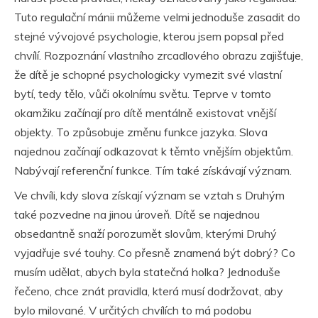
Tuto regulační mánii můžeme velmi jednoduše zasadit do
stejné vývojové psychologie, kterou jsem popsal před
chvílí. Rozpoznání vlastního zrcadlového obrazu zajišťuje,
že dítě je schopné psychologicky vymezit své vlastní
bytí, tedy tělo, vůči okolnímu světu. Teprve v tomto
okamžiku začínají pro dítě mentálně existovat vnější
objekty. To způsobuje změnu funkce jazyka. Slova
najednou začínají odkazovat k těmto vnějším objektům.
Nabývají referenční funkce. Tím také získávají význam.
Ve chvíli, kdy slova získají význam se vztah s Druhým
také pozvedne na jinou úroveň. Dítě se najednou
obsedantně snaží porozumět slovům, kterými Druhý
vyjadřuje své touhy. Co přesně znamená být dobrý? Co
musím udělat, abych byla statečná holka? Jednoduše
řečeno, chce znát pravidla, která musí dodržovat, aby
bylo milované. V určitých chvílích to má podobu