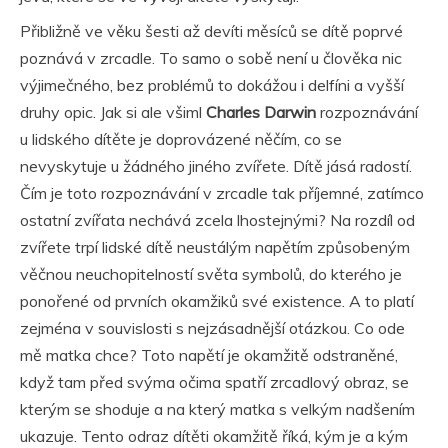
Přibližně ve věku šesti až devíti měsíců se dítě poprvé
poznává v zrcadle. To samo o sobě není u člověka nic
výjimečného, bez problémů to dokážou i delfíni a vyšší
druhy opic. Jak si ale všiml
Charles Darwin
rozpoznávání
u lidského dítěte je doprovázené něčím, co se
nevyskytuje u žádného jiného zvířete. Dítě jásá radostí.
Čím je toto rozpoznávání v zrcadle tak příjemné, zatímco
ostatní zvířata nechává zcela lhostejnými? Na rozdíl od
zvířete trpí lidské dítě neustálým napětím způsobeným
věčnou neuchopitelností světa symbolů, do kterého je
ponořené od prvních okamžiků své existence. A to platí
zejména v souvislosti s nejzásadnější otázkou. Co ode
mě matka chce? Toto napětí je okamžitě odstraněné,
když tam před svýma očima spatří zrcadlový obraz, se
kterým se shoduje a na který matka s velkým nadšením
ukazuje. Tento odraz dítěti okamžitě říká, kým je a kým