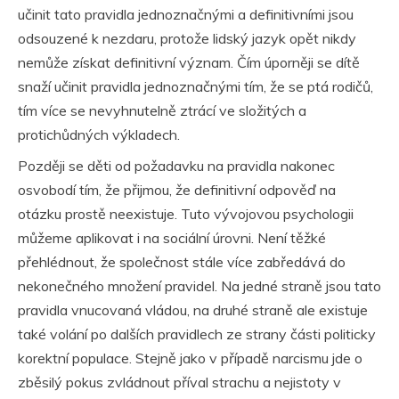
učinit tato pravidla jednoznačnými a definitivními jsou
odsouzené k nezdaru, protože lidský jazyk opět nikdy
nemůže získat definitivní význam. Čím úporněji se dítě
snaží učinit pravidla jednoznačnými tím, že se ptá rodičů,
tím více se nevyhnutelně ztrácí ve složitých a
protichůdných výkladech.
Později se děti od požadavku na pravidla nakonec
osvobodí tím, že přijmou, že definitivní odpověď na
otázku prostě neexistuje. Tuto vývojovou psychologii
můžeme aplikovat i na sociální úrovni. Není těžké
přehlédnout, že společnost stále více zabředává do
nekonečného množení pravidel. Na jedné straně jsou tato
pravidla vnucovaná vládou, na druhé straně ale existuje
také volání po dalších pravidlech ze strany části politicky
korektní populace. Stejně jako v případě narcismu jde o
zběsilý pokus zvládnout příval strachu a nejistoty v