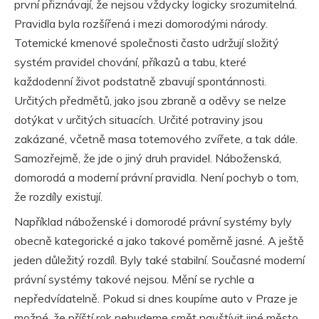
první přiznávají, že nejsou vždycky logicky srozumitelná.
Pravidla byla rozšířená i mezi domorodými národy.
Totemické kmenové společnosti často udržují složitý
systém pravidel chování, příkazů a tabu, které
každodenní život podstatně zbavují spontánnosti.
Určitých předmětů, jako jsou zbraně a oděvy se nelze
dotýkat v určitých situacích. Určité potraviny jsou
zakázané, včetně masa totemového zvířete, a tak dále.
Samozřejmě, že jde o jiný druh pravidel. Náboženská,
domorodá a moderní právní pravidla. Není pochyb o tom,
že rozdíly existují.
Například náboženské i domorodé právní systémy byly
obecně kategorické a jako takové poměrně jasné. A ještě
jeden důležitý rozdíl. Byly také stabilní. Současné moderní
právní systémy takové nejsou. Mění se rychle a
nepředvídatelně. Pokud si dnes koupíme auto v Praze je
možné, že příští rok nebudeme smět navštívit jiné město,