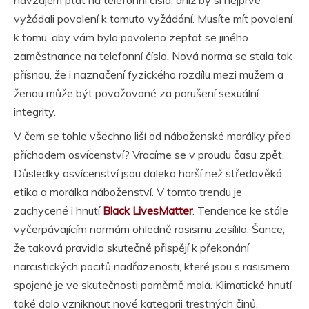
navzájem ptát na telefonní čísla, aniž by si nejprve
vyžádali povolení k tomuto vyžádání. Musíte mít povolení
k tomu, aby vám bylo povoleno zeptat se jiného
zaměstnance na telefonní číslo. Nová norma se stala tak
přísnou, že i naznačení fyzického rozdílu mezi mužem a
ženou může být považované za porušení sexuální
integrity.
V čem se tohle všechno liší od náboženské morálky před
příchodem osvícenství? Vracíme se v proudu času zpět.
Důsledky osvícenství jsou daleko horší než středověká
etika a morálka náboženství. V tomto trendu je
zachycené i hnutí
Black LivesMatter
. Tendence ke stále
vyčerpávajícím normám ohledně rasismu zesílila. Šance,
že taková pravidla skutečně přispějí k překonání
narcistických pocitů nadřazenosti, které jsou s rasismem
spojené je ve skutečnosti poměrně malá. Klimatické hnutí
také dalo vzniknout nové kategorii trestných činů.