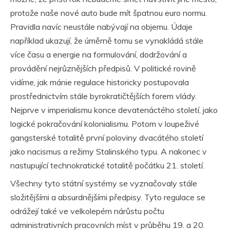
protože naše nové auto bude mít špatnou euro normu.
Pravidla navíc neustále nabývají na objemu. Údaje
například ukazují, že úměrně tomu se vynakládá stále
více času a energie na formulování, dodržování a
provádění nejrůznějších předpisů. V politické rovině
vidíme, jak mánie regulace historicky postupovala
prostřednictvím stále byrokratičtějších forem vlády.
Nejprve v imperialismu konce devatenáctého století, jako
logické pokračování kolonialismu. Potom v loupeživé
gangsterské totalitě první poloviny dvacátého století
jako nacismus a režimy Stalinského typu. A nakonec v
nastupující technokratické totalitě počátku 21. století.
Všechny tyto státní systémy se vyznačovaly stále
složitějšími a absurdnějšími předpisy. Tyto regulace se
odrážejí také ve velkolepém nárůstu počtu
administrativních pracovních míst v průběhu 19. a 20.