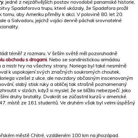
ry
, jedné z nejzářivějších postav novodobé panamské historie,
itvy Spadaforova trupu, které ukázaly, že Spadafora prožil
 tomu, aby Ameriku přiměly k akci. V polovině 80. let 20.
le a Salvadoru, jejichž vojáci denně páchali srovnatelné
ionality.
vládl téměř z rozmaru. V širším světě měl pozoruhodně
lu obchodu s drogami
. Nebo se sandinistickou armádou
 a mistr hry na všechny strany. Noriega byl také nesmírně
boval k uspokojení svých značných soukromých choutek,
 Noriega vzešel z ulice, ale navzdory občasným inscenovaným
vání, slabý stisk ruky a obličej tak strašně poznamenaný
routit v slzách, když si myslel, že se blížilo nebezpečí. Jako
ími druhy brutality. Dvakrát se zúčastnil kurzů v americké
147. místě ze 161 studentů. Ve druhém však byl velmi úspěšný
ímořském městě Chitré, vzdáleném 100 km na jihozápad.