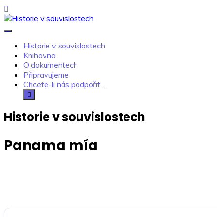
Skip
to
content
Historie v souvislostech
Kdo neví, jak to bylo, neovlivní, jak to bude.
Historie v souvislostech
Knihovna
O dokumentech
Připravujeme
Chcete-li nás podpořit…
Historie v souvislostech
Panama mía