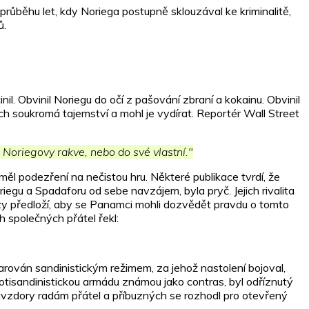
růběhu let, kdy Noriega postupně sklouzával ke kriminalitě,
ů.
l. Obvinil Noriegu do očí z pašování zbraní a kokainu. Obvinil
 soukromá tajemství a mohl je vydírat. Reportér Wall Street
o Noriegovy rakve, nebo do své vlastní."
měl podezření na nečistou hru. Některé publikace tvrdí, že
iegu a Spadaforu od sebe navzájem, byla pryč. Jejich rivalita
brzy předloží, aby se Panamci mohli dozvědět pravdu o tomto
h společných přátel řekl:
rován sandinistickým režimem, za jehož nastolení bojoval,
protisandinistickou armádu známou jako contras, byl odříznutý
avzdory radám přátel a příbuzných se rozhodl pro otevřený