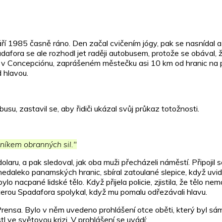
í 1985 časně ráno. Den začal cvičením jógy, pak se nasnídal a 
afora se ale rozhodl jet raději autobusem, protože se obával, 
la v Concepciónu, zaprášeném městečku asi 10 km od hranic n
 hlavou.
u, zastavil se, aby řidiči ukázal svůj průkaz totožnosti.
níkem obranných sil."
laru, a pak sledoval, jak oba muži přecházeli náměstí. Připojil se 
 nedaleko panamských hranic, sbíral zatoulané slepice, když uvidě
 nacpané lidské tělo. Když přijela policie, zjistila, že tělo ne
terou Spadafora spolykal, když mu pomalu odřezávali hlavu.
a Prensa. Bylo v něm uvedeno prohlášení otce oběti, který byl 
stl ve světovou krizi. V prohlášení se uvádí: