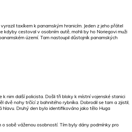
vyrazil taxíkem k panamským hranicím. Jeden z jeho přátel
že kdyby cestoval v osobním autě, mohli by ho Noriegovi muži
a panamském území. Tam nastoupil důstojník panamských
k nim další policista. Došli tři bloky k místní vojenské stanici
l dvě nohy trčící z bahnitého rybníka. Dobrodil se tam a zjistil,
má hlavu. Druhý den bylo identifikováno jako tělo Huga
sám o sobě váženou osobností. Tím byly dány podmínky pro