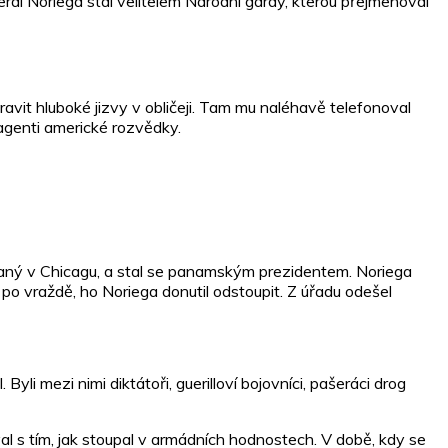
erál Noriega stal velitelem Národní gardy, kterou přejmenoval
avit hluboké jizvy v obličeji. Tam mu naléhavě telefonoval
 agenti americké rozvědky.
vaný v Chicagu, a stal se panamským prezidentem. Noriega
po vraždě, ho Noriega donutil odstoupit. Z úřadu odešel
zi nimi diktátoři, guerilloví bojovníci, pašeráci drog
l s tím, jak stoupal v armádních hodnostech. V době, kdy se