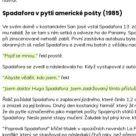
návrat.
Spadafora v pytli americké pošty (1985)
Ve svém domě v kostarickém San José vstal Spadafora 13. zář
mu nabídl, že se tam s ním setká a odveze ho do Panamy. Spad
při zinscenované nehodě zabít. První zastávka autobusu by
obranných sil, našel Spadaforu a zvedl mu batoh z věšáku nad
"Pojď se mnou,"
řekl prostě.
Spadafora se zvedl a následovala ho. Když vystupoval z autobus
"Abyste věděli, kdo jsem,"
řekl.
"Jsem doktor Hugo Spadafora. Jsem zadržovaný tímto přísluš
Řidič požádal Spadaforu o zaplacení jízdného, které činilo 1,2 do
a zmizeli za její bránou. Druhý den kostarický farmář, který žil
že do pytle označeného jako majetek pošty Spojených států bylo
Spadafory. Neslo jasné stopy mučení. Žaludek byl plný krve, k
"Popravili Spadaforu!" křičel titulek v opozičních novinách L
konflikt, který se stupňoval po následující čtyři roky, než přero