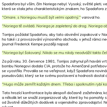
Spadafora byl vším, čím Noriega nebyl. Vysoký, světlé pleti, 
která se stala jeho charakteristickým znakem, ho Spadafora z
"Omare, s Noriegou musíš být velmi opatrný,"
varoval ho.
"Noriega tě ovládá. Noriega je zapletený do drog. Noriega o
Torrijos požádal Spadaforu, aby tato obvinění zopakoval v Nori
ho také i z provozování výnosného obchodu, v jehož rámci ne
Journal Frederick Kempe později napsal:
"Noriega byl šokovaný. Nikdo se mu nikdy neodvážil takto čeli
Za půl roku, 30. července 1981, Torrijos zahynul při havárii v
bombu Noriegovi dodala CIA, protože ho Američané potřebovali d
se vyostřila. Provalila se na veřejnost, když Spadafora novin
pseudovůdci, který se ke svému postavení a hodnosti dostal dí
"Hugo může zemřít každým dnem. Třeba i spolknutím rybí kos
Tato hrozící konfrontace byla alespoň dočasně zažehnána, kdy
a několik let se snažil zorganizovat síly, které by ho pomohly 
od životně důležitých dodávek a vojenského zpravodajství. N