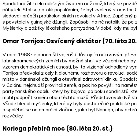
Spadafora žil zcela odlišným životem než muž, který se později
nábytek. Stal se natolik populárním, že byl zvolený starostou 
sledovali průběh protikoloniálních revolucí v Africe. Zapálený p
s povstalci v guinejské džungli. Zapůsobil na ně natolik, že 
Myšlenky a zážitky lékařského partyzána. V době, kdy mu byl
Omar Torrijos: Osvícený diktátor (70. léta 20.
V roce 1968 se panamští vojenští důstojníci nekrvavým převrate
latinskoamerických zemích by možná shnil ve vězení nebo by
vzorem demokratických ctností, byl to vizionář odhodlaný v
Torrijos předvolal z cely k dlouhému rozhovoru o revoluci, soc
místo v dariénské džungli a otevřít si zdravotní kliniku. Spada
v Colónu, nejchudší provincii země, a pak ho povýšil na náměs
partyzánského oddílu, který by bojoval po boku sandinistů, kte
mohl podpořit kariéru obou těchto mužů. Představovali dvě strán
Všude hledal myšlenky, které by byly dostatečně praktické pro 
a spoléhal se na amorální zločince, jako byl Noriega, aby ochr
rozvědky.
Noriega přebírá moc (80. léta 20. st.)