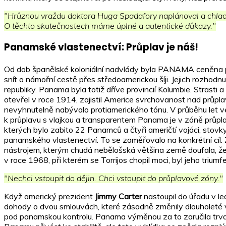
"Hrůznou vraždu doktora Huga Spadafory naplánoval a chladnok
O těchto skutečnostech máme úplné a autentické důkazy."
Panamské vlastenectví: Průplav je náš!
Od dob španělské koloniální nadvlády byla PANAMA ceněna pr
snít o námořní cestě přes středoamerickou šíji. Jejich rozho
republiky. Panama byla totiž dříve provincií Kolumbie. Strast
otevřel v roce 1914, zajistil Americe svrchovanost nad průpla
nevyhnutelně nabývalo protiamerického tónu. V průběhu let v
k průplavu s vlajkou a transparentem Panama je v zóně průpla
kterých bylo zabito 22 Panamců a čtyři američtí vojáci, stov
panamského vlastenectví. To se zaměřovalo na konkrétní cíl. Z
nástrojem, kterým chudá nebělošská většina země doufala, že 
v roce 1968, při kterém se Torrijos chopil moci, byl jeho trium
"Nechci vstoupit do dějin. Chci vstoupit do průplavové zóny."
Když americký prezident
Jimmy Carter
nastoupil do úřadu v le
dohody o dvou smlouvách, které zásadně změnily dlouholeté v
pod panamskou kontrolu. Panama výměnou za to zaručila trvalo