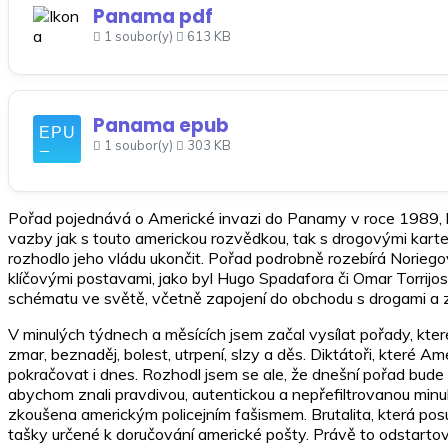
Panama pdf
1 soubor(y)
613 KB
Panama epub
1 soubor(y)
303 KB
Pořad pojednává o Americké invazi do Panamy v roce 1989, kt
vazby jak s touto americkou rozvědkou, tak s drogovými kartel
rozhodlo jeho vládu ukončit. Pořad podrobně rozebírá Noriegovu
klíčovými postavami, jako byl Hugo Spadafora či Omar Torrijos,
schématu ve světě, včetně zapojení do obchodu s drogami a 
V minulých týdnech a měsících jsem začal vysílat pořady, kter
zmar, beznaděj, bolest, utrpení, slzy a děs. Diktátoři, které 
pokračovat i dnes. Rozhodl jsem se ale, že dnešní pořad bude 
abychom znali pravdivou, autentickou a nepřefiltrovanou minul
zkoušena americkým policejním fašismem. Brutalita, která pos
tašky určené k doručování americké pošty. Právě to odstartova