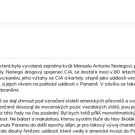
erá byla vyvolaná zejména kvůli Manuelu Antonio Noriegovi, p
y. Noriega, drogový spojenec CIA, se dostal k moci v 80. letech
 kariéru, jeho vztahy se CIA a kartely, stejně jako události ve
 a jejich vlivem na politické události v Panamě. V závěru se tak
zbraněmi.
é se dají shrnout pod označení století amerických převratů a s
Američané dosazují do mocenských pozic vazalských států, jsou je
z této řady na čas poslední. Byl bych totiž příliš monotématick
ost. Ne balast a makulaturu, kterou systém tluče do hlav školák
unula Panamu do další epochy dějin, je pro takový vývoj charak
lo dlouhý řetězec událostí, které vedly k americké invazi do P