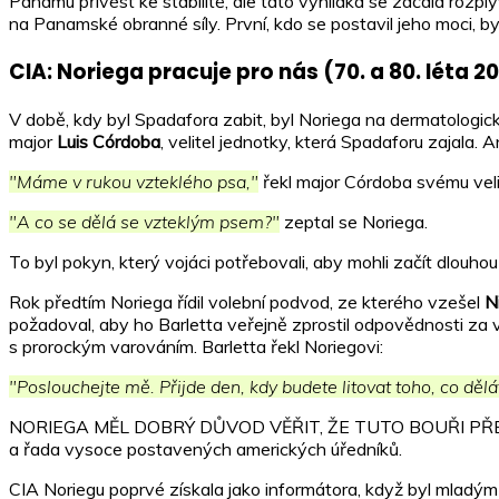
Panamu přivést ke stabilitě, ale tato vyhlídka se začala rozp
na Panamské obranné síly. První, kdo se postavil jeho moci, b
CIA: Noriega pracuje pro nás (70. a 80. léta 20.
V době, kdy byl Spadafora zabit, byl Noriega na dermatologick
major
Luis Córdoba
, velitel jednotky, která Spadaforu zajala.
"Máme v rukou vzteklého psa,"
řekl major Córdoba svému velit
"A co se dělá se vzteklým psem?"
zeptal se Noriega.
To byl pokyn, který vojáci potřebovali, aby mohli začít dlouho
Rok předtím Noriega řídil volební podvod, ze kterého vzešel
N
požadoval, aby ho Barletta veřejně zprostil odpovědnosti za v
s prorockým varováním. Barletta řekl Noriegovi:
"Poslouchejte mě. Přijde den, kdy budete litovat toho, co dělá
NORIEGA MĚL DOBRÝ DŮVOD VĚŘIT, ŽE TUTO BOUŘI PŘEČKÁ. Shrom
a řada vysoce postavených amerických úředníků.
CIA Noriegu poprvé získala jako informátora, když byl mladým