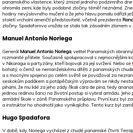
panamského vlastence, který zmizel jednoho podzimního dne 
ohromila zemi, kde byly podobné zločiny téměř neznámé. Znech
hodiny nevýslovného mučení a že jeho hlavu pomalu odřízli ješ
století vrcholní američtí představitelé, včetně prezidenta
Rona
zločiny. Spadaforova vražda se stala tak zásadním zlomem v pa
Manuel Antonio Noriega
Generál
Manuel Antonio Noriega
, velitel Panamských obranný
rozmanité přátele. Současně spolupracoval s nejmocnějšími 
v Nikaragui a partyzány, kteří bojovali za její svržení. Nebo se
bohatý, o čemž se nemanželskému dítěti z panamských chudin
a s mocnými spojenci po celém světě se považoval za nezrani
seskokům padákem a potápěčským výpravám se nikdy nestal sk
pihami, že mu lidé za jeho zády říkali cara de pina, tedy ananas
jedinou reálnou šanci na životní postup si vybral armádu. Jeho
armádní škole v zóně Panamského průplavu. První kurz byl zam
a instruktor ho ohodnotil jako vynikajícího. Tento kurz byl za
Hugo Spadafora
V době, kdy Noriega vycházel z chudé panamské čtvrti Terrap