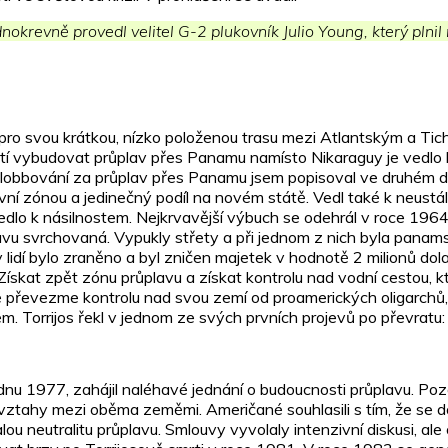
revně provedl velitel G-2 plukovník Julio Young, který plnil 
o svou krátkou, nízko položenou trasu mezi Atlantským a Tich
dnutí vybudovat průplav přes Panamu namísto Nikaraguy je vedlo
i a lobbování za průplav přes Panamu jsem popisoval ve druhém 
vní zónou a jedinečný podíl na novém státě. Vedl také k neustá
edlo k násilnostem. Nejkrvavější výbuch se odehrál v roce 19
vu svrchovaná. Vypukly střety a při jednom z nich byla panamsk
ky lidí bylo zraněno a byl zničen majetek v hodnotě 2 milionů 
ískat zpět zónu průplavu a získat kontrolu nad vodní cestou, k
převezme kontrolu nad svou zemí od proamerických oligarchů, k
fem. Torrijos řekl v jednom ze svých prvních projevů po převratu:
dnu 1977, zahájil naléhavé jednání o budoucnosti průplavu. Poz
ztahy mezi oběma zeměmi. Američané souhlasili s tím, že se d
u neutralitu průplavu. Smlouvy vyvolaly intenzivní diskusi, al