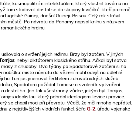
tálie, kosmopolitním intelektuálem, který vlastnil továrnu na
dyž tam studoval, dostal se do skupiny levičáků, kteří pozorně
rtugalské Guineji, dnešní Guineji-Bissau. Celý rok strávil
 hlavním městě. Po návratu do Panamy napsal knihu s názvem
 romantického hrdinu.
ilovala o svržení jejich režimu. Brzy byl zatčen. V jiných
orrijos
, nebyl diktátorem klasického střihu. Ačkoli byl sotva
é masy z chudoby. Dva týdny po Spadaforově zatčení si ho
vi nabídku: místo návratu do vězení mohl odejít na odlehlé
ěji ho Torrijos jmenoval ředitelem zdravotnických služeb
edníka, Spadafora požádal Torriose o svolení k vytvoření
 a dostal ho. Jen tak všestranný vůdce, jakým byl Torrijos,
ijos idealistou, který pohrdal ideologiemi levice i pravice.
terý se chopil moci při převratu. Věděl, že měl mnoho nepřátel,
u z nejcitlivějších vládních funkcí, šéfa
G-2
, úřadu vojenské