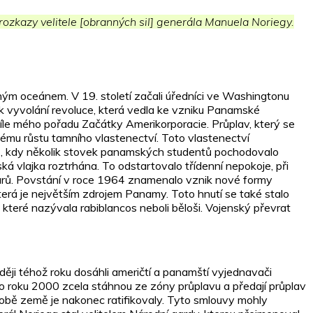
rozkazy velitele [obranných sil] generála Manuela Noriegy.
ým oceánem. V 19. století začali úředníci ve Washingtonu
 k vyvolání revoluce, která vedla ke vzniku Panamské
díle mého pořadu Začátky Amerikorporacie. Průplav, který se
lému růstu tamního vlastenectví. Toto vlastenectví
64, kdy několik stovek panamských studentů pochodovalo
á vlajka roztrhána. To odstartovalo třídenní nepokoje, při
dolarů. Povstání v roce 1964 znamenalo vznik nové formy
terá je největším zdrojem Panamy. Toto hnutí se také stalo
teré nazývala rabiblancos neboli běloši. Vojenský převrat
ději téhož roku dosáhli američtí a panamští vyjednavači
o roku 2000 zcela stáhnou ze zóny průplavu a předají průplav
e obě země je nakonec ratifikovaly. Tyto smlouvy mohly