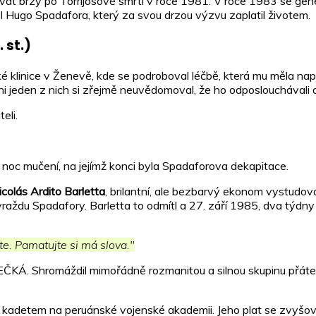
lývat brzy po Torrijosově smrti v roce 1981. V roce 1983 se gen
yl Hugo Spadafora, který za svou drzou výzvu zaplatil životem.
 st.)
é klinice v Ženevě, kde se podroboval léčbě, která mu měla napr
 Ani jeden z nich si zřejmě neuvědomoval, že ho odposlouchávali
eli.
u noc mučení, na jejímž konci byla Spadaforova dekapitace.
icolás Ardito Barletta
, brilantní, ale bezbarvý ekonom vystudo
raždu Spadafory. Barletta to odmítl a 27. září 1985, dva týdny 
te. Pamatujte si má slova."
áždil mimořádně rozmanitou a silnou skupinu přátel. Byli me
 kadetem na peruánské vojenské akademii. Jeho plat se zvyšova