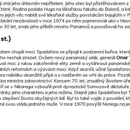
 stal jeho úhlavním nepřítelem. Jeho otec byl přistěhovalcem z I
Chitré. Rodina poslala Huga na lékařskou fakultu do Boloně, a k
ro jejich věc nabídl své lékařské služby povstalcům bojujícím v Po
po získání nezávislosti v roce 1974 po něm pojmenovali ulici v
o 30 let, znalo jeho příběh mnoho Panamců a považovali ho za
 st.)
m chopili moci. Spadafora se připojil k podzemní buňce, která us
 ho nechali zmizet. Ovšem nový panamský silák, generál
Omar T
yrvat moc z rukou zakořeněné elity země a vytáhnout panamsk
iálních reformách a výzvách moci. Když skončil, učinil Spadaforo
fora nabídku okamžitě přijal a s nadšením se vrhl do práce. Pozd
tka ministra zdravotnictví. Koncem 70. let, znuděný životem úř
ří se v Nikaragui vzbouřili proti dynastické Somozově diktatuře,
ky jeho charakteru a jeho režimu. Stejně jako Spadafora byl Torr
zlepšení života obyčejných lidí. Byl to také voják z povolání, k
ánil svou vládu jednoho muže. V roce 1970 povýšil Noriegu na jedn