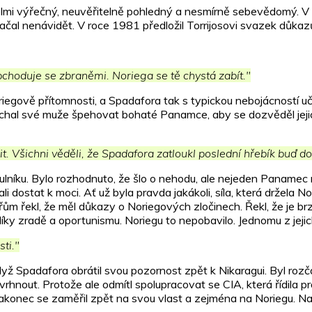
velmi výřečný, neuvěřitelně pohledný a nesmírně sebevědomý. V p
ačal nenávidět. V roce 1981 předložil Torrijosovi svazek důkaz
bchoduje se zbraněmi. Noriega se tě chystá zabít."
egově přítomnosti, a Spadafora tak s typickou nebojácností učini
chal své muže špehovat bohaté Panamce, aby se dozvěděl jejich
t. Všichni věděli, že Spadafora zatloukl poslední hřebík buď d
rtulníku. Bylo rozhodnuto, že šlo o nehodu, ale nejeden Panamec 
ostat k moci. Ať už byla pravda jakákoli, síla, která držela Nor
ářům řekl, že měl důkazy o Noriegových zločinech. Řekl, že je 
ky zradě a oportunismu. Noriegu to nepobavilo. Jednomu z jejic
ti."
ž Spadafora obrátil svou pozornost zpět k Nikaragui. Byl rozča
svrhnout. Protože ale odmítl spolupracovat se CIA, která řídila 
akonec se zaměřil zpět na svou vlast a zejména na Noriegu. N