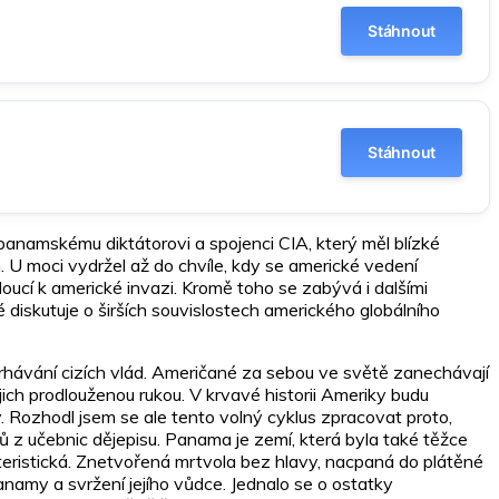
Stáhnout
Stáhnout
anamskému diktátorovi a spojenci CIA, který měl blízké
. U moci vydržel až do chvíle, kdy se americké vedení
doucí k americké invazi. Kromě toho se zabývá i dalšími
é diskutuje o širších souvislostech amerického globálního
vrhávání cizích vlád. Američané za sebou ve světě zanechávají
jich prodlouženou rukou. V krvavé historii Ameriky budu
ý. Rozhodl jsem se ale tento volný cyklus zpracovat proto,
ů z učebnic dějepisu. Panama je zemí, která byla také těžce
teristická. Znetvořená mrtvola bez hlavy, nacpaná do plátěné
anamy a svržení jejího vůdce. Jednalo se o ostatky