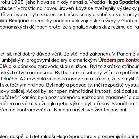
roku 1985. Jeho hlava se nikdy nenašla. Vražda
Huga Spadafo
ucení vzrostlo na novou úroveň, když se zveřejnily výsledky p
tě za života. Tyto skutečnosti však samy o sobě sotva stačily k
lda Reagana
, energicky podporovali vojenské režimy v Guatema
namských dějinách proto, že signalizovala skluz režimu do irac
ch sil, měl dobrý důvod věřit, že stál nad zákonem. V Panamě 
kolumbijskými drogovými dealery a americkým
Úřadem pro kontro
CIA
a kubánskou zpravodajskou službou. Byl to zkrátka střihoun
ských čtvrtí ani nesnilo. Byl bohatě zásobený vším, co potře
telného. Až rozsáhlá vojenská invaze mu ukázala, že se mýlil.
utečným hrdinou. Byl malý a podsaditý, měl rozpačité vystupo
ový obličej. Ačkoli byl schopen mimořádné krutosti, dokázal se zh
 počáteční kariéra byla poznamenána epizodami znásilnění a dalš
ěřen na válku v džungli a jeho výkon byl otřesný. Skončil na 
měřen na kontrarozvědku. Noriega našel své životní poslání.
len, dospěl o 6 let mladší Hugo Spadafora v prosperujícím př