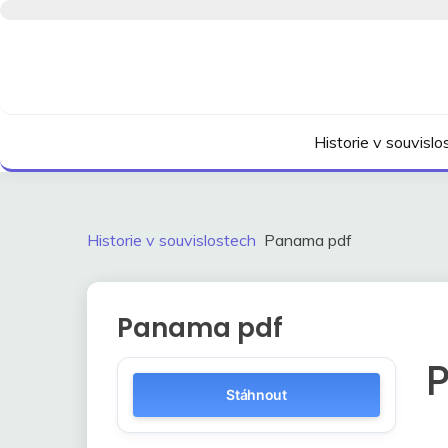
Skip
to
content
Kdo neví, jak to bylo, neovlivní, jak to bude.
HISTORIE V SOUVI
Historie v souvisl
Historie v souvislostech
Panama pdf
Panama pdf
Stáhnout