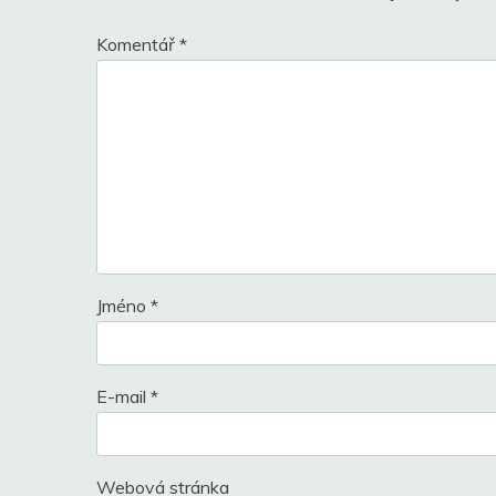
Komentář
*
Jméno
*
E-mail
*
Webová stránka