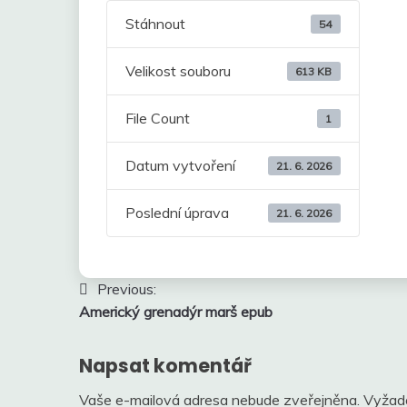
Stáhnout
54
Velikost souboru
613 KB
File Count
1
Datum vytvoření
21. 6. 2026
Poslední úprava
21. 6. 2026
Navigace
Previous:
Americký grenadýr marš epub
pro
příspěvek
Napsat komentář
Vaše e-mailová adresa nebude zveřejněna.
Vyžad