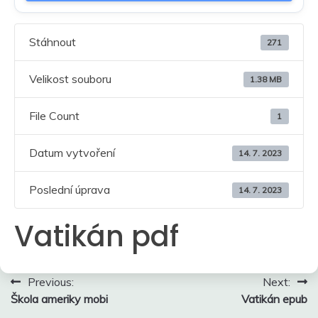
Stáhnout
271
Velikost souboru
1.38 MB
File Count
1
Datum vytvoření
14. 7. 2023
Poslední úprava
14. 7. 2023
Vatikán pdf
Navigace
Previous:
Next:
Škola ameriky mobi
Vatikán epub
pro