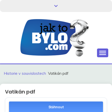
Skip
to
content
Kdo neví, jak to bylo, neovlivní, jak to bude.
HISTORIE V
SOUVISLOSTECH
Historie v souvislostech
Vatikán pdf
Vatikán pdf
Stáhnout