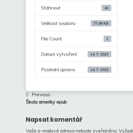
Stáhnout
42
Velikost souboru
77.95 KB
File Count
1
Datum vytvoření
14. 7. 2023
Poslední úprava
14. 7. 2023
Navigace
Previous:
Škola ameriky epub
pro
příspěvek
Napsat komentář
Vaše e-mailová adresa nebude zveřejněna.
Vyžad