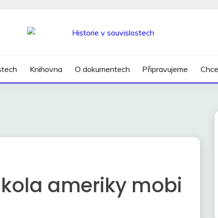
SLOSTECH
ostech
Knihovna
O dokumentech
Připravujeme
Chce
Škola ameriky mobi