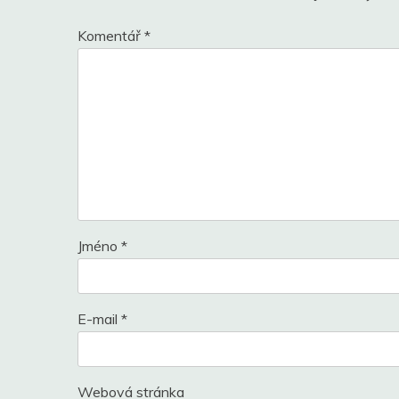
Komentář
*
Jméno
*
E-mail
*
Webová stránka