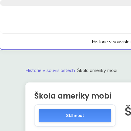
Skip
to
content
Kdo neví, jak to bylo, neovlivní, jak to bude.
HISTORIE V SOUVI
Historie v souvisl
Historie v souvislostech
Škola ameriky mobi
Škola ameriky mobi
Stáhnout