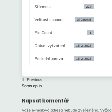
Stáhnout
229
Velikost souboru
370.90 KB
File Count
1
Datum vytvoření
15. 2. 2025
Poslední úprava
15. 2. 2025
Navigace
Previous:
Soros epub
pro
příspěvek
Napsat komentář
Vaše e-mailová adresa nebude zveřejněna.
Vyžad