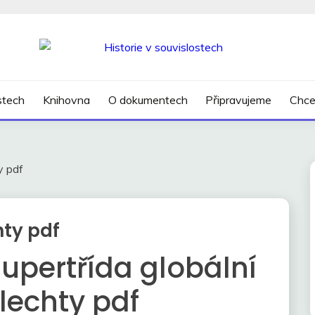
SLOSTECH
ostech
Knihovna
O dokumentech
Připravujeme
Chce
y pdf
hty pdf
upertřída globální
lechty pdf