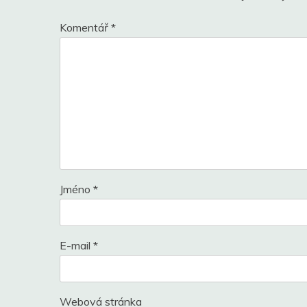
Komentář
*
Jméno
*
E-mail
*
Webová stránka