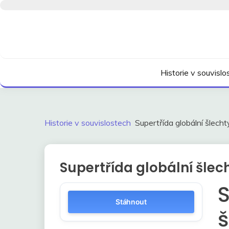
Skip
to
content
Kdo neví, jak to bylo, neovlivní, jak to bude.
HISTORIE V SOUVI
Historie v souvisl
Historie v souvislostech
Supertřída globální šlecht
Supertřída globální šlec
S
Stáhnout
š