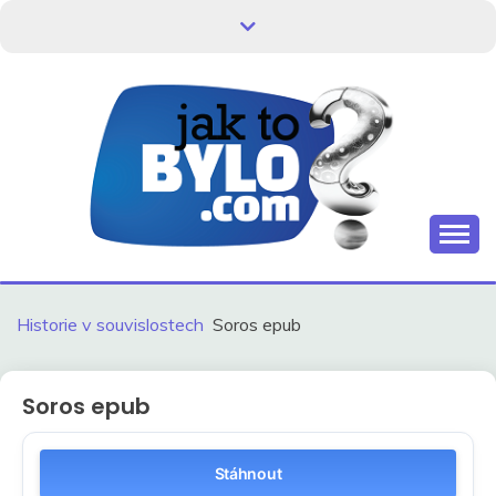
Skip
to
content
Kdo neví, jak to bylo, neovlivní, jak to bude.
HISTORIE V
SOUVISLOSTECH
Historie v souvislostech
Soros epub
Soros epub
Stáhnout