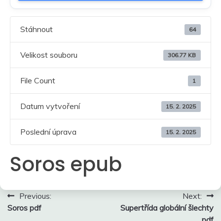
Stáhnout
64
Velikost souboru
306.77 KB
File Count
1
Datum vytvoření
15. 2. 2025
Poslední úprava
15. 2. 2025
Soros epub
Navigace
Previous:
Next:
Soros pdf
Supertřída globální šlechty
pro
pdf