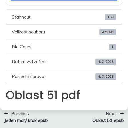
Stáhnout
169
Velikost souboru
421 KB
File Count
1
Datum vytvoření
4. 7. 2025
Poslední úprava
4. 7. 2025
Oblast 51 pdf
Navigace
Previous:
Next:
Jeden malý krok epub
Oblast 51 epub
pro