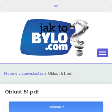
Skip
to
content
Kdo neví, jak to bylo, neovlivní, jak to bude.
HISTORIE V
SOUVISLOSTECH
Historie v souvislostech
Oblast 51 pdf
Oblast 51 pdf
Stáhnout