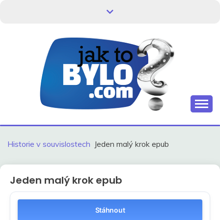
Skip
to
content
Kdo neví, jak to bylo, neovlivní, jak to bude.
HISTORIE V
SOUVISLOSTECH
Historie v souvislostech
Jeden malý krok epub
Jeden malý krok epub
Stáhnout