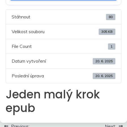
Stáhnout
80
Velikost souboru
305 KB
File Count
1
Datum vytvoření
20. 6. 2025
Poslední úprava
20. 6. 2025
Jeden malý krok
epub
Navigace
Previous:
Next: