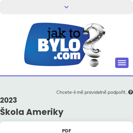
Skip
to
content
Kdo neví, jak to bylo, neovlivní, jak to bude.
HISTORIE V
SOUVISLOSTECH
Chcete-li mě pravidelně podpořit...
2023
Škola Ameriky
PDF