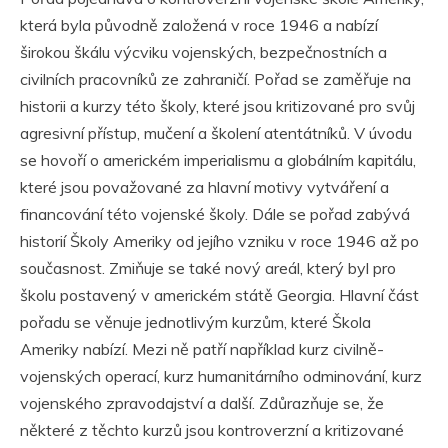
která byla původně založená v roce 1946 a nabízí
širokou škálu výcviku vojenských, bezpečnostních a
civilních pracovníků ze zahraničí. Pořad se zaměřuje na
historii a kurzy této školy, které jsou kritizované pro svůj
agresivní přístup, mučení a školení atentátníků. V úvodu
se hovoří o americkém imperialismu a globálním kapitálu,
které jsou považované za hlavní motivy vytváření a
financování této vojenské školy. Dále se pořad zabývá
historií Školy Ameriky od jejího vzniku v roce 1946 až po
současnost. Zmiňuje se také nový areál, který byl pro
školu postavený v americkém státě Georgia. Hlavní část
pořadu se věnuje jednotlivým kurzům, které Škola
Ameriky nabízí. Mezi ně patří například kurz civilně-
vojenských operací, kurz humanitárního odminování, kurz
vojenského zpravodajství a další. Zdůrazňuje se, že
některé z těchto kurzů jsou kontroverzní a kritizované