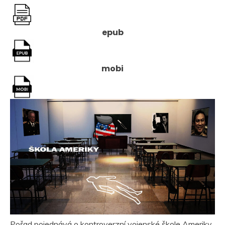
epub
mobi
Pořad pojednává o kontroverzní vojenské škole Ameriky,