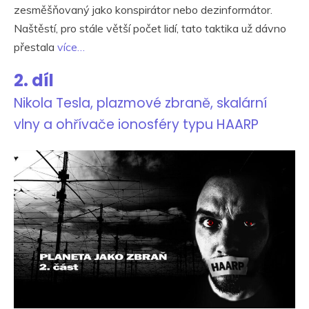
zesměšňovaný jako konspirátor nebo dezinformátor.
Naštěstí, pro stále větší počet lidí, tato taktika už dávno
přestala
více…
2. díl
Nikola Tesla, plazmové zbraně, skalární
vlny a ohřívače ionosféry typu HAARP