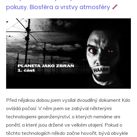
pokusy. Biosféra a vrstvy atmosféry
Před nějakou dobou jsem vysílal dvoudílný dokument Kdo
ovládá počasí. V něm jsem se zabýval některými
technologiemi geoinženýrství, o kterých nemáme ani
ponětí, a které jsou držené ve velkém utajení. Pokud o
těchto technologiích někdo začne hovořit, bývá obvykle