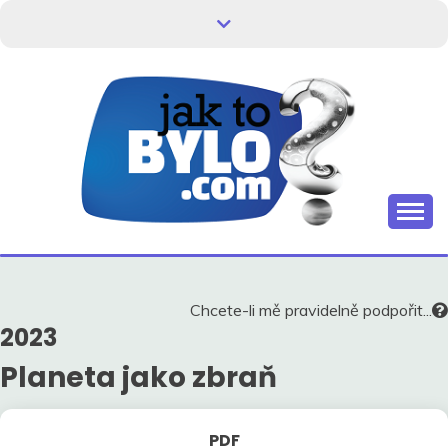
Skip
to
content
Kdo neví, jak to bylo, neovlivní, jak to bude.
HISTORIE V
SOUVISLOSTECH
Chcete-li mě pravidelně podpořit...
2023
Planeta jako zbraň
PDF