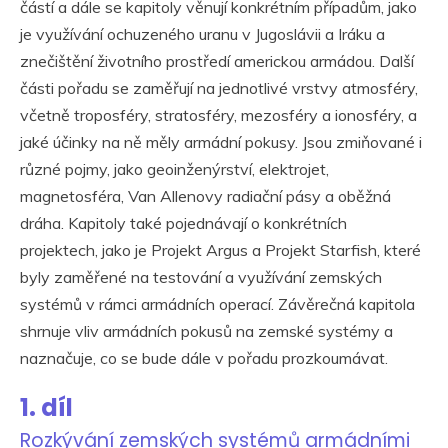
částí a dále se kapitoly věnují konkrétním případům, jako
je využívání ochuzeného uranu v Jugoslávii a Iráku a
znečištění životního prostředí americkou armádou. Další
části pořadu se zaměřují na jednotlivé vrstvy atmosféry,
včetně troposféry, stratosféry, mezosféry a ionosféry, a
jaké účinky na ně měly armádní pokusy. Jsou zmiňované i
různé pojmy, jako geoinženýrství, elektrojet,
magnetosféra, Van Allenovy radiační pásy a oběžná
dráha. Kapitoly také pojednávají o konkrétních
projektech, jako je Projekt Argus a Projekt Starfish, které
byly zaměřené na testování a využívání zemských
systémů v rámci armádních operací. Závěrečná kapitola
shrnuje vliv armádních pokusů na zemské systémy a
naznačuje, co se bude dále v pořadu prozkoumávat.
1. díl
Rozkývání zemských systémů armádními