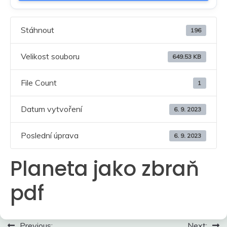
Stáhnout
196
Velikost souboru
649.53 KB
File Count
1
Datum vytvoření
6. 9. 2023
Poslední úprava
6. 9. 2023
Planeta jako zbraň
pdf
Navigace
Previous:
Next: