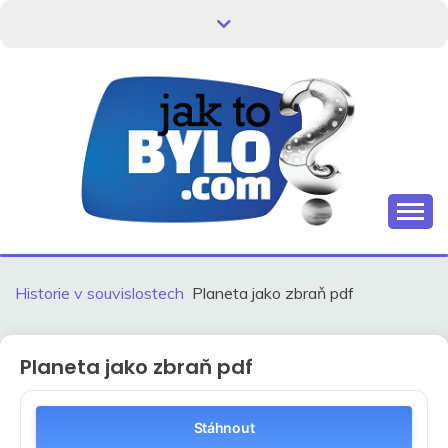
Skip
to
content
Kdo neví, jak to bylo, neovlivní, jak to bude.
HISTORIE V
SOUVISLOSTECH
Historie v souvislostech
Planeta jako zbraň pdf
Planeta jako zbraň pdf
Stáhnout