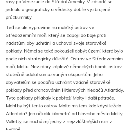
rasy po Venezuele do Střední Ameriky. V zásadě se
jednalo o geograficky a vědecky dobře vyzbrojené
průzkumníky.
Teď se ale vypravíme na maličký ostrov ve
Středozemním moři, který se zapojil do boje proti
nacistům, aby uchránil a uchoval svoje starověké
poklady. Němci se také pokoušeli dobýt území, které bylo
podle nich strategicky důležité. Ostrov ve Středozemním
moři, Maltu. Navzdory záplavě německých bomb, ostrov
statečně odolal samozvaným okupantům. Jeho
obyvatelům se podařilo uchránit vzácné starověké
poklady před drancováním Hitlerových hledačů Atlantidy.
Tyto poklady přilákaly k pobřeží Malty i další pátrače.
Mohl by být tento ostrov Malta místem, kde kdysi ležela
Atlantida? Jen několik kilometrů od hlavního města Malty,
Valletty, se nacházejí jedny z nejzvláštnějších ruin v
Evropě.