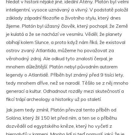
hledat v historii nějaké jiné, ideální Atény. Platón byl velmi
inteligentní, vysoce uznávaný a vlivný. V podstatě položil
základy západní filozofie a životního stylu, který dnes
žijeme. Platón byl úžasný člověk, který pochopil, že Země
je kulatá a že se nachází ve vesmíru. Věděl, že planety
obíhají kolem Slunce, a proto když nám říká, že existoval
ostrov zvaný Atlantida, můžeme ho považovat za
věrohodný zdroj. Ale odkud tyto znalosti čerpal, je
mnohem důležitější. Platón nebyl původním autorem
legendy o Atlantidě. Příběh byl známý před 9 tisíci lety,
tedy mnohem dříve, než se narodil. Těšilo se z něj mnoho
generací a kultur. Odhadnout rozdíly mezi skutečností a
fikcí trápí archeology a historiky už po staletí.
Jak jsem tedy zmínil, Platón převzal tento příběh od
Solóna, který žil 150 let před ním, a ten se o příběhu
dozvěděl od egyptského kněze, který ho vyčetl z
hieroglyfů v kameni. Mnoho lidí si teď pomyslí, jaký že je