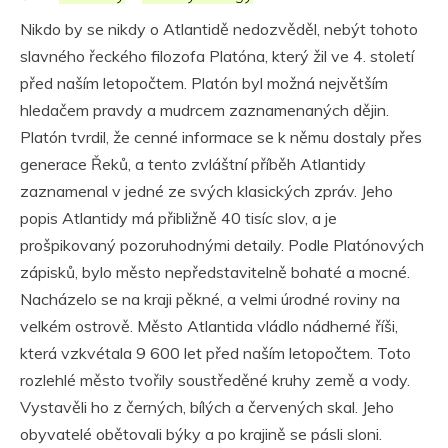
Nikdo by se nikdy o Atlantidě nedozvěděl, nebýt tohoto
slavného řeckého filozofa Platóna, který žil ve 4. století
před naším letopočtem. Platón byl možná největším
hledačem pravdy a mudrcem zaznamenaných dějin.
Platón tvrdil, že cenné informace se k němu dostaly přes
generace Řeků, a tento zvláštní příběh Atlantidy
zaznamenal v jedné ze svých klasických zpráv. Jeho
popis Atlantidy má přibližně 40 tisíc slov, a je
prošpikovaný pozoruhodnými detaily. Podle Platónových
zápisků, bylo město nepředstavitelně bohaté a mocné.
Nacházelo se na kraji pěkné, a velmi úrodné roviny na
velkém ostrově. Město Atlantida vládlo nádherné říši,
která vzkvétala 9 600 let před naším letopočtem. Toto
rozlehlé město tvořily soustředěné kruhy země a vody.
Vystavěli ho z černých, bílých a červených skal. Jeho
obyvatelé obětovali býky a po krajině se pásli sloni.