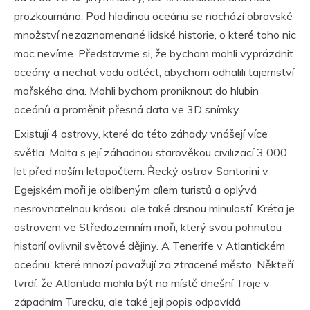
prozkoumáno. Pod hladinou oceánu se nachází obrovské
množství nezaznamenané lidské historie, o které toho nic
moc nevíme. Představme si, že bychom mohli vyprázdnit
oceány a nechat vodu odtéct, abychom odhalili tajemství
mořského dna. Mohli bychom proniknout do hlubin
oceánů a proměnit přesná data ve 3D snímky.
Existují 4 ostrovy, které do této záhady vnášejí více
světla. Malta s její záhadnou starověkou civilizací 3 000
let před naším letopočtem. Řecký ostrov Santorini v
Egejském moři je oblíbeným cílem turistů a oplývá
nesrovnatelnou krásou, ale také drsnou minulostí. Kréta je
ostrovem ve Středozemním moři, který svou pohnutou
historií ovlivnil světové dějiny. A Tenerife v Atlantickém
oceánu, které mnozí považují za ztracené město. Někteří
tvrdí, že Atlantida mohla být na místě dnešní Troje v
západním Turecku, ale také její popis odpovídá