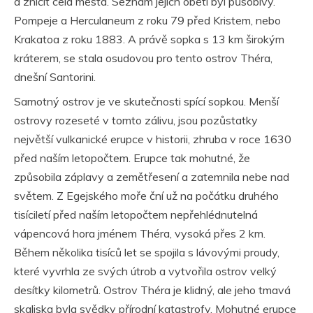
a zničit celá města. Seznam jejich obětí byl působivý.
Pompeje a Herculaneum z roku 79 před Kristem, nebo
Krakatoa z roku 1883. A právě sopka s 13 km širokým
kráterem, se stala osudovou pro tento ostrov Théra,
dnešní Santorini.
Samotný ostrov je ve skutečnosti spící sopkou. Menší
ostrovy rozeseté v tomto zálivu, jsou pozůstatky
největší vulkanické erupce v historii, zhruba v roce 1630
před naším letopočtem. Erupce tak mohutné, že
způsobila záplavy a zemětřesení a zatemnila nebe nad
světem. Z Egejského moře ční už na počátku druhého
tisíciletí před naším letopočtem nepřehlédnutelná
vápencová hora jménem Théra, vysoká přes 2 km.
Během několika tisíců let se spojila s lávovými proudy,
které vyvrhla ze svých útrob a vytvořila ostrov velký
desítky kilometrů. Ostrov Théra je klidný, ale jeho tmavá
skaliska byla svědky přírodní katastrofy. Mohutné erupce