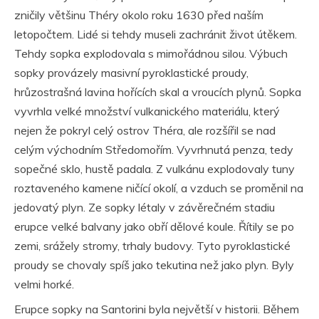
zničily většinu Théry okolo roku 1630 před naším
letopočtem. Lidé si tehdy museli zachránit život útěkem.
Tehdy sopka explodovala s mimořádnou silou. Výbuch
sopky provázely masivní pyroklastické proudy,
hrůzostrašná lavina hořících skal a vroucích plynů. Sopka
vyvrhla velké množství vulkanického materiálu, který
nejen že pokryl celý ostrov Théra, ale rozšířil se nad
celým východním Středomořím. Vyvrhnutá penza, tedy
sopečné sklo, hustě padala. Z vulkánu explodovaly tuny
roztaveného kamene ničící okolí, a vzduch se proměnil na
jedovatý plyn. Ze sopky létaly v závěrečném stadiu
erupce velké balvany jako obří dělové koule. Řítily se po
zemi, srážely stromy, trhaly budovy. Tyto pyroklastické
proudy se chovaly spíš jako tekutina než jako plyn. Byly
velmi horké.
Erupce sopky na Santorini byla největší v historii. Během