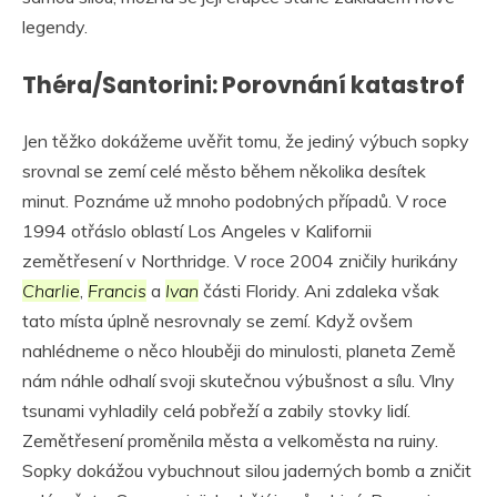
legendy.
Théra/Santorini: Porovnání katastrof
Jen těžko dokážeme uvěřit tomu, že jediný výbuch sopky
srovnal se zemí celé město během několika desítek
minut. Poznáme už mnoho podobných případů. V roce
1994 otřáslo oblastí Los Angeles v Kalifornii
zemětřesení v Northridge. V roce 2004 zničily hurikány
Charlie
,
Francis
a
Ivan
části Floridy. Ani zdaleka však
tato místa úplně nesrovnaly se zemí. Když ovšem
nahlédneme o něco hlouběji do minulosti, planeta Země
nám náhle odhalí svoji skutečnou výbušnost a sílu. Vlny
tsunami vyhladily celá pobřeží a zabily stovky lidí.
Zemětřesení proměnila města a velkoměsta na ruiny.
Sopky dokážou vybuchnout silou jaderných bomb a zničit