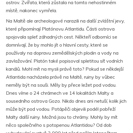
ostrov. Zvířata, která zůstala na tomto nehostinném
místě, nakonec vymřela.
Na Maltě ale archeologové narazili na další zvláštní jevy,
které připomínají Platónovu Atlantidu. Části ostrova
spojovala spleť záhadných cest. Někteří odborníci se
domnívají, že by mohlo jít o hlavní cesty, které se
používaly na dopravu zemědělských plodin a vody na
zavlažování. Platón také popisoval spletitou síť vodních
kanálů. Mohl mít na mysli právě toto? Pokud se někdejší
Atlantida nacházela právě na Maltě, ruiny by vůbec
neměly být na souši. Měly by přece ležet pod vodou.
Dnes víme o 24 chrámech ve 14 lokalitách Malty a
sousedního ostrova Gozo. Nikdo dnes ani netuší, kolik jich
může být pod vodou. Potápěči objevili podél pobřeží
Malty další ruiny. Možná jsou to chrámy. Mohly by mít
něco společného s potopenou Atlantidou? Od dob