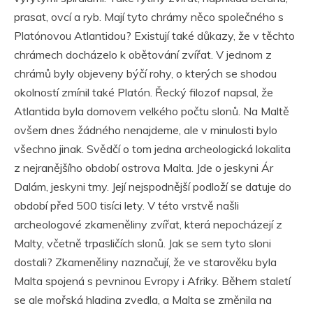
prasat, ovcí a ryb. Mají tyto chrámy něco společného s
Platónovou Atlantidou? Existují také důkazy, že v těchto
chrámech docházelo k obětování zvířat. V jednom z
chrámů byly objeveny býčí rohy, o kterých se shodou
okolností zmínil také Platón. Řecký filozof napsal, že
Atlantida byla domovem velkého počtu slonů. Na Maltě
ovšem dnes žádného nenajdeme, ale v minulosti bylo
všechno jinak. Svědčí o tom jedna archeologická lokalita
z nejranějšího období ostrova Malta. Jde o jeskyni Ár
Dalám, jeskyni tmy. Její nejspodnější podloží se datuje do
období před 500 tisíci lety. V této vrstvě našli
archeologové zkameněliny zvířat, která nepocházejí z
Malty, včetně trpasličích slonů. Jak se sem tyto sloni
dostali? Zkameněliny naznačují, že ve starověku byla
Malta spojená s pevninou Evropy i Afriky. Během staletí
se ale mořská hladina zvedla, a Malta se změnila na