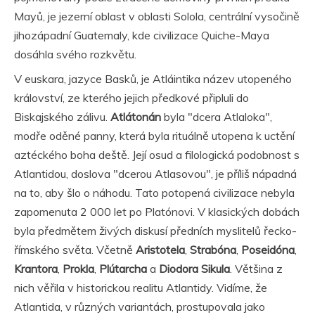
Mayů, je jezerní oblast v oblasti Solola, centrální vysočině
jihozápadní Guatemaly, kde civilizace Quiche-Maya
dosáhla svého rozkvětu.
V euskara, jazyce Basků, je Atláintika název utopeného
království, ze kterého jejich předkové připluli do
Biskajského zálivu.
Atlátonán
byla "dcera Atlaloka",
modře oděné panny, která byla rituálně utopena k uctění
aztéckého boha deště. Její osud a filologická podobnost s
Atlantidou, doslova "dcerou Atlasovou", je příliš nápadná
na to, aby šlo o náhodu. Tato potopená civilizace nebyla
zapomenuta 2 000 let po Platónovi. V klasických dobách
byla předmětem živých diskusí předních myslitelů řecko-
římského světa. Včetně
Aristotela
,
Strabóna
,
Poseidóna
,
Krantora
,
Prokla
,
Plútarcha
a
Diodora Sikula
. Většina z
nich věřila v historickou realitu Atlantidy. Vidíme, že
Atlantida, v různých variantách, prostupovala jako