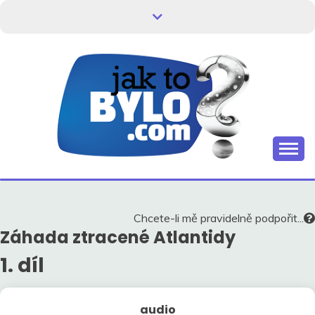
Skip
to
content
Kdo neví, jak to bylo, neovlivní, jak to bude.
HISTORIE V
SOUVISLOSTECH
Chcete-li mě pravidelně podpořit...
Záhada ztracené Atlantidy
1. díl
audio