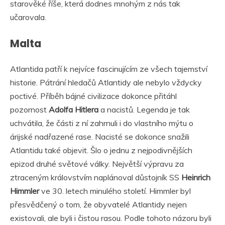
starověké říše, která dodnes mnohým z nás tak
učarovala.
Malta
Atlantida patří k nejvíce fascinujícím ze všech tajemství
historie. Pátrání hledačů Atlantidy ale nebylo vždycky
poctivé. Příběh bájné civilizace dokonce přitáhl
pozornost
Adolfa Hitlera
a nacistů. Legenda je tak
uchvátila, že části z ní zahrnuli i do vlastního mýtu o
árijské nadřazené rase. Nacisté se dokonce snažili
Atlantidu také objevit. Šlo o jednu z nejpodivnějších
epizod druhé světové války. Největší výpravu za
ztraceným královstvím naplánoval důstojník SS
Heinrich
Himmler
ve 30. letech minulého století. Himmler byl
přesvědčený o tom, že obyvatelé Atlantidy nejen
existovali, ale byli i čistou rasou. Podle tohoto názoru byli