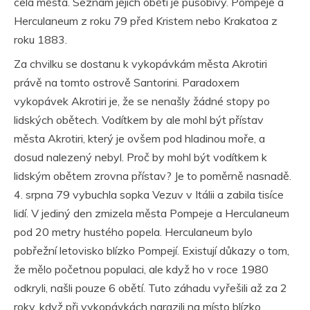
celá města. Seznam jejich obětí je působivý. Pompeje a
Herculaneum z roku 79 před Kristem nebo Krakatoa z
roku 1883.
Za chvilku se dostanu k vykopávkám města Akrotiri
právě na tomto ostrově Santorini. Paradoxem
vykopávek Akrotiri je, že se nenašly žádné stopy po
lidských obětech. Vodítkem by ale mohl být přístav
města Akrotiri, který je ovšem pod hladinou moře, a
dosud nalezený nebyl. Proč by mohl být vodítkem k
lidským obětem zrovna přístav? Je to poměrně nasnadě.
4. srpna 79 vybuchla sopka Vezuv v Itálii a zabila tisíce
lidí. V jediný den zmizela města Pompeje a Herculaneum
pod 20 metry hustého popela. Herculaneum bylo
pobřežní letovisko blízko Pompejí. Existují důkazy o tom,
že mělo početnou populaci, ale když ho v roce 1980
odkryli, našli pouze 6 obětí. Tuto záhadu vyřešili až za 2
roky, když při vykopávkách narazili na místo blízko