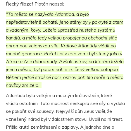
Řecký filozof Platón napsal:
"To město se nazývalo Atlantida, a bylo
nepředstavitelně bohaté. Jeho stěny byly pokryté zlatem
a vzácnými kovy. Leželo uprostřed hustého systému
kanálů, a mělo tedy velkou propojenou obchodní síť a
ohromnou vojenskou sílu. Králové Atlantidy vládli po
mnohé generace. Počet lidí v této zemi byl stejný jako v
Africe a Asii dohromady. Avšak ostrov, na kterém leželo
jejich město, byl potom náhle zničený velkou potopou.
Během jedné strašné noci, ostrov pohltilo moře a město
navždy zmizelo."
Atlantida byla velkým a mocným královstvím, které
vládlo ostatním. Tato mocnost seskupila své síly a vydala
se pokořit své sousedy. Nejvyšší bůh Zeus viděl, že
vznešený národ byl v žalostném stavu. Uvalil na ni trest.
Přišla krutá zemětřesení a záplavy. A jednoho dne a