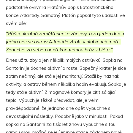
podstatně ovlivnila Platónův popis katastrofického
konce Atlantidy. Samotný Platón popsal tyto události ve
svém díle:
"Přišla ukrutná zemětřesení a záplavy, a za jeden den a
jednu noc se ostrov Atlantida ztratil v hlubinách moře.
Zanechal za sebou nepřekonatelnou hráz z bláta."
Dnes už tu zbylo jen několik malých ostrůvků. Sopka na
Santorini je dodnes aktivní a roste. Sopečný kráter je sice
zatím nečinný, ale stále jej monitorují. Stačil by náznak
aktivity, a ostrov během několika hodin evakuují. Sopka je
tedy stále aktivní. Z magmové komory je cítit sálající
teplo. Výbuch je těžké předvídat, ale je velmi
pravděpodobné, že jednoho dne opět vybuchne s
devastujícími následky. Podobně jako v minulosti. Pokud
sopka na Santorini za tisíc let znovu vybuchne s tou
samou silou, možná se její erupce stane základem nové