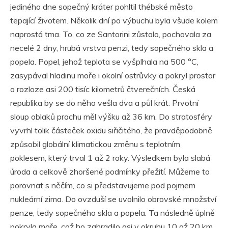
jediného dne sopečný kráter pohltil thébské město
tepající životem. Několik dní po výbuchu byla všude kolem
naprostá tma. To, co ze Santorini zůstalo, pochovala za
necelé 2 dny, hrubá vrstva penzi, tedy sopečného skla a
popela. Popel, jehož teplota se vyšplhala na 500 °C,
zasypával hladinu moře i okolní ostrůvky a pokryl prostor
o rozloze asi 200 tisíc kilometrů čtverečních. Česká
republika by se do něho vešla dva a půl krát. Prvotní
sloup oblaků prachu měl výšku až 36 km. Do stratosféry
vyvrhl tolik částeček oxidu siřičitého, že pravděpodobně
způsobil globální klimatickou změnu s teplotním
poklesem, který trval 1 až 2 roky. Výsledkem byla slabá
úroda a celkově zhoršené podmínky přežití. Můžeme to
porovnat s něčím, co si představujeme pod pojmem
nukleární zima. Do ovzduší se uvolnilo obrovské množství
penze, tedy sopečného skla a popela. Ta následně úplně
pokryla moře, což ho zahradilo asi v okruhu 10 až 20 km