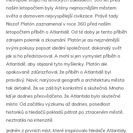
naším letopočtem byly Atény nejmocnějším městem
světa a domovem nejvyspělejší civilizace. Právě tady
filozof Platón zaznamenal v roce 360 před naším
letopočtem příběh o Atlantidě. Od té doby je tento příběh
zdrojem polemik a zkoumání. Platón je asi nejznámější
svými pokusy popsat ideální společnost, dokonalý svět
jak si ho představoval. A mohl si jen vymyslet příběh o
Atlantidě, aby objasnil tyto myšlenky. Platón ale
opakovaně zdůrazňoval, že příběh o Atlantidě byl
pravdivý. Navíc narýsoval geografii a architekturu města
tak detailně, že se zdá být konkrétní a skutečná. Mnoho
lidí je dodnes přesvědčeno, že Atlantida bylo skutečné
místo. Od začátku výzkumu až dodnes, posedlost
historiků a hledačů pokladů pátrat po ztraceném městě,
neztratila na intenzitě.
Jedním z prvních míst, které inspirovalo hledače Atlantidy,