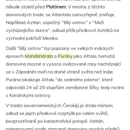
několik století před
Platónem
. V mnoha z těchto
domorodých tradic se Atlantida samozřejmě zmiňuje.
Například Aztlan, sopečný "Bílý ostrov" v "Moři
vycházejícího slunce", odkud přišli předkové Aztéků na
východní pobřeží Mexika.
Další "Bílý ostrov" byl popsaný ve velkých indických
eposech
Mahábhárata
a
Purány
jako Attala, hornatá
domovina mocné a vysoce civilizované rasy nacházející
se v Západním moři na druhé straně světa než Indie.
Purána lokalizuje Attalu "do sedmého pásma", které
odpovídá 24 až 28 stupňům zeměpisné šířky, tedy na linii
s Kanárskými ostrovy.
V tradici severoamerických Čerokíjů je Atala místem,
odkud se jejich předkové rozptýlili po celém světě,
bezprostředně po katastrofické potopě. Atitlán,
pojmenovaný podle ztracené domoviny prvních předků