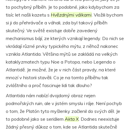
to pochybný příběh. Je to podobné, jako kdybychom za
tisíc let našli kazetu s
Hvězdnými válkami
. Vložili bychom
si ji do přehrávače a váhali, zda byl takový příběh
skutečný. Ve světě existuje dobře zavedený
mechanismus bájí, ze kterých vznikají legendy. Do nich se
vkrádají různé prvky typického mýtu, z něhož nakonec
vznikla Atlantida. Většina mýtů se zakládá na velkých
kataklyzmatech typu Noe a Potopa, nebo Legenda o
Atlantidě. Je možné, že je v nich část pravdy, na které
mnozí v historii stavěli. Co je na tomto příběhu tak
zvláštního a proč fascinuje lidi tak dlouho?
Atlantida nám nabízí dvojdomý obraz nejen
podmořských ruin, ale v jistém smyslu i ráje. Není pochyb
o tom, že Platón tyto myšlenky začlenil do svých děl. Je
to podobné jako se seriálem
Akta X
. Dodnes neexistuje
žádný přesný důkaz o tom, kde se Atlantida skutečně