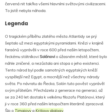
červená nit takřka všemi hlavními světovými civilizacemi.
To jistě nebyla náhoda.
Legenda
O tragickém příběhu zlatého města Atlantidy se prý
šeptalo už mezi egyptskými pyramidami. Knězi v krajině
faraónů vyprávěli v roce 600 před naším letopočtem,
řeckému státníkovi
Solónovi
o úžasném městě, které bylo
náhle zničené, a nezůstala ani stopa o jeho existenci.
Tento národ byl podle samotných egyptských kněží
vyspělejší než Egypt, a mocnější než všechny národy
světa. Po návratu do Řecka, Solón tuto pověst vyprávěl
svým přátelům. Přecházela z generace na generaci, až
se za 240 let dostala k velkému filozofu Platónovi, který
ji v roce 360 před naším letopočtem literárně zpracoval.
Šlo o
Timaiovy
a
Kritiovy dialogy
.