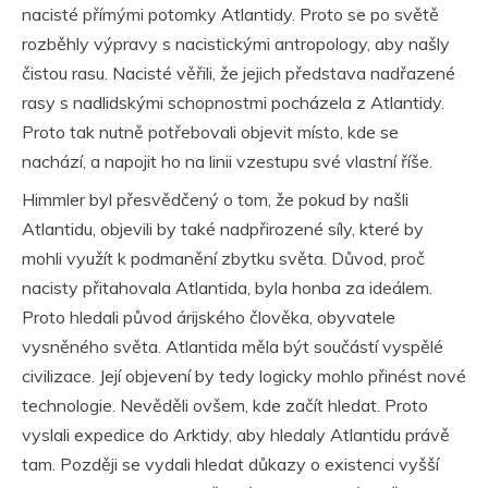
nacisté přímými potomky Atlantidy. Proto se po světě
rozběhly výpravy s nacistickými antropology, aby našly
čistou rasu. Nacisté věřili, že jejich představa nadřazené
rasy s nadlidskými schopnostmi pocházela z Atlantidy.
Proto tak nutně potřebovali objevit místo, kde se
nachází, a napojit ho na linii vzestupu své vlastní říše.
Himmler byl přesvědčený o tom, že pokud by našli
Atlantidu, objevili by také nadpřirozené síly, které by
mohli využít k podmanění zbytku světa. Důvod, proč
nacisty přitahovala Atlantida, byla honba za ideálem.
Proto hledali původ árijského člověka, obyvatele
vysněného světa. Atlantida měla být součástí vyspělé
civilizace. Její objevení by tedy logicky mohlo přinést nové
technologie. Nevěděli ovšem, kde začít hledat. Proto
vyslali expedice do Arktidy, aby hledaly Atlantidu právě
tam. Později se vydali hledat důkazy o existenci vyšší