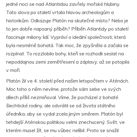
jedné noci se nad Atlantidou zavřely mořské hlubiny.
Tato slova po staletí vrtala hlavou archeologům a
historikům. Odkazuje Platón na skutečné místo? Nebo je
to jen dobře napsaný příběh? Příběh Atlantidy po staletí
fascinuje miliony lidí. Vypráví o ideální společnosti, která
byla nesmírně bohatá. Tak moc, že zpyšněla a začala se
rozpínat. To rozzlobilo bohy, kteří se rozhodli seslat na
nepoddajnou zemi zemětřesení a záplavy, až se potopila
v moři.
Platón žil ve 4. století před našim letopočtem v Aténách.
Moc toho o něm nevíme, protože sám sebe ve svých
dílech příliš nezmiňoval. Víme, že pocházel z bohaté
šlechtické rodiny, ale odvrátil se od života státního
úředníka, aby se vydal zcela jiným směrem. Platón byl
tehdejší Aténskou politikou velmi znechucený. Svět, ve
kterém musel žít, se mu vůbec nelíbil. Proto se snažil