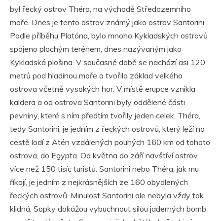
byl řecký ostrov Théra, na východě Středozemního
moře. Dnes je tento ostrov známý jako ostrov Santorini.
Podle příběhu Platóna, bylo mnoho Kykladských ostrovů
spojeno plochým terénem, dnes nazývaným jako
Kykladská plošina. V současné době se nachází asi 120
metrů pod hladinou moře a tvořila základ velkého
ostrova včetně vysokých hor. V místě erupce vznikla
kaldera a od ostrova Santorini byly oddělené části
pevniny, které s ním předtím tvořily jeden celek. Théra,
tedy Santorini, je jedním z řeckých ostrovů, který leží na
cestě lodí z Atén vzdálených pouhých 160 km od tohoto
ostrova, do Egypta. Od května do září navštíví ostrov
více než 150 tisíc turistů. Santorini nebo Théra, jak mu
říkají, je jedním z nejkrásnějších ze 160 obydlených
řeckých ostrovů. Minulost Santorini ale nebyla vždy tak
klidná. Sopky dokážou vybuchnout silou jaderných bomb