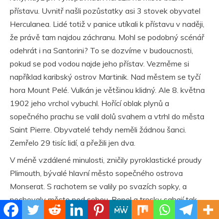
přístavu. Uvnitř našli pozůstatky asi 3 stovek obyvatel
Herculanea. Lidé totiž v panice utíkali k přístavu v naději,
že právě tam najdou záchranu. Mohl se podobný scénář
odehrát i na Santorini? To se dozvíme v budoucnosti,
pokud se pod vodou najde jeho přístav. Vezměme si
například karibský ostrov Martinik. Nad městem se tyčí
hora Mount Pelé. Vulkán je většinou klidný. Ale 8. května
1902 jeho vrchol vybuchl. Hořící oblak plynů a
sopečného prachu se valil dolů svahem a vtrhl do města
Saint Pierre. Obyvatelé tehdy neměli žádnou šanci.
Zemřelo 29 tisíc lidí, a přežili jen dva.
V méně vzdálené minulosti, zničily pyroklastické proudy
Plimouth, bývalé hlavní město sopečného ostrova
Monserat. S rachotem se valily po svazích sopky, a
pochovaly město pod sebou. Popel a trosky sahají tak
vysoko, že dnes vidíme jen vrcholy domů. Erupce na