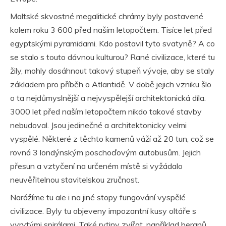
Maltské skvostné megalitické chrámy byly postavené
kolem roku 3 600 před naším letopočtem. Tisíce let před
egyptskými pyramidami. Kdo postavil tyto svatyně? A co
se stalo s touto dávnou kulturou? Rané civilizace, které tu
žily, mohly dosáhnout takový stupeň vývoje, aby se staly
základem pro příběh o Atlantidě. V době jejich vzniku šlo
o ta nejdůmyslnější a nejvyspělejší architektonická díla.
3000 let před naším letopočtem nikdo takové stavby
nebudoval. Jsou jedinečné a architektonicky velmi
vyspělé. Některé z těchto kamenů váží až 20 tun, což se
rovná 3 londýnským poschoďovým autobusům. Jejich
přesun a vztyčení na určeném místě si vyžádalo
neuvěřitelnou stavitelskou zručnost.
Narážíme tu ale i na jiné stopy fungování vyspělé
civilizace. Byly tu objeveny impozantní kusy oltáře s
vyrytými spirálami. Také rytiny zvířat, například beranů,