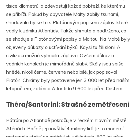
tisíce kilometrů, a zdevastují každé pobřeží, ke kterému
se přiblíží. Pokud by obyvatele Malty zabily tsunami,
shodovalo by se to s Platónovým popisem záplav, které
vedly k zániku Atlantidy. Takže shrnuto a podtrženo, co
se shoduje s Platónovými popisy a Maltou. Na Maltě byly
objeveny důkazy o uctívání býků. Kdysi tu žili sloni. A
civilizaci možná vyhubila záplava. Ovšem důkaz o
vodních kanálech je mimořádně slabý. Skály jsou spíše
hnědé, nikoli černé, červené nebo bílé, jak popisoval
Platón. Chrámy byly postavené jen 3 000 let před naším
letopočtem, zatímco Atlantida 9 600 let před Kristem.
Théra/Santorini: Strašné zemětřesení
Pátrání po Atlantidě pokračuje v řeckém hlavním městě
Aténách. Ročně jej navštíví 4 miliony lidí. Je to moderní
metropole stojící na antických základech. 500 let před