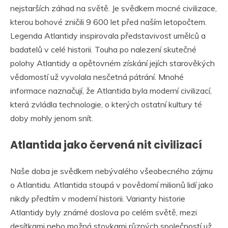
nejstarších záhad na světě. Je svědkem mocné civilizace,
kterou bohové zničili 9 600 let před naším letopočtem.
Legenda Atlantidy inspirovala představivost umělců a
badatelů v celé historii. Touha po nalezení skutečné
polohy Atlantidy a opětovném získání jejích starověkých
vědomostí už vyvolala nesčetná pátrání. Mnohé
informace naznačují, že Atlantida byla moderní civilizací,
která zvládla technologie, o kterých ostatní kultury té
doby mohly jenom snít.
Atlantida jako červená nit civilizací
Naše doba je svědkem nebývalého všeobecného zájmu
o Atlantidu. Atlantida stoupá v povědomí milionů lidí jako
nikdy předtím v moderní historii. Varianty historie
Atlantidy byly známé doslova po celém světě, mezi
desítkami nebo možná stovkami různých společností už