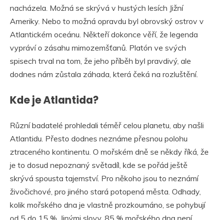
nacházela. Možná se skrývá v hustých lesích Jižní
Ameriky. Nebo to možná opravdu byl obrovský ostrov v
Atlantickém oceánu. Někteří dokonce věří, že legenda
vypráví o zásahu mimozemšťanů. Platón ve svých
spisech trval na tom, že jeho příběh byl pravdivý, ale
dodnes nám zůstala záhada, která čeká na rozluštění.
Kde je Atlantida?
Různí badatelé prohledali téměř celou planetu, aby našli
Atlantidu. Přesto dodnes neznáme přesnou polohu
ztraceného kontinentu. O mořském dně se někdy říká, že
je to dosud nepoznaný světadíl, kde se pořád ještě
skrývá spousta tajemství. Pro někoho jsou to neznámí
živočichové, pro jiného stará potopená města. Odhady,
kolik mořského dna je vlastně prozkoumáno, se pohybují
od 5 do 15 %. Jinými slovy, 85 % mořského dna není