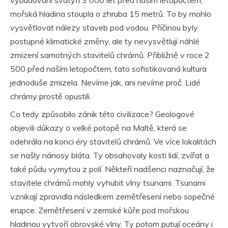
vybudování svatyň 3 000 let před naším letopočtem,
mořská hladina stoupla o zhruba 15 metrů. To by mohlo
vysvětlovat nálezy staveb pod vodou. Příčinou byly
postupné klimatické změny, ale ty nevysvětlují náhlé
zmizení samotných stavitelů chrámů. Přibližně v roce 2
500 před naším letopočtem, tato sofistikovaná kultura
jednoduše zmizela. Nevíme jak, ani nevíme proč. Lidé
chrámy prostě opustili.
Co tedy způsobilo zánik této civilizace? Geologové
objevili důkazy o velké potopě na Maltě, která se
odehrála na konci éry stavitelů chrámů. Ve více lokalitách
se našly nánosy bláta. Ty obsahovaly kosti lidí, zvířat a
také půdu vymytou z polí. Někteří nadšenci naznačují, že
stavitele chrámů mohly vyhubit vlny tsunami. Tsunami
vznikají zpravidla následkem zemětřesení nebo sopečné
erupce. Zemětřesení v zemské kůře pod mořskou
hladinou vytvoří obrovské vlny. Ty potom putují oceány i