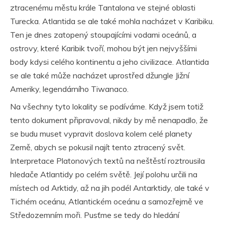
ztracenému městu krále Tantalona ve stejné oblasti
Turecka. Atlantida se ale také mohla nacházet v Karibiku.
Ten je dnes zatopený stoupajícími vodami oceánů, a
ostrovy, které Karibik tvoří, mohou být jen nejvyššími
body kdysi celého kontinentu a jeho civilizace. Atlantida
se ale také může nacházet uprostřed džungle Jižní
Ameriky, legendárního Tiwanaco.
Na všechny tyto lokality se podíváme. Když jsem totiž
tento dokument připravoval, nikdy by mě nenapadlo, že
se budu muset vypravit doslova kolem celé planety
Země, abych se pokusil najít tento ztracený svět.
Interpretace Platonových textů na neštěstí roztrousila
hledače Atlantidy po celém světě. Její polohu určili na
místech od Arktidy, až na jih podél Antarktidy, ale také v
Tichém oceánu, Atlantickém oceánu a samozřejmě ve
Středozemním moři. Pusťme se tedy do hledání