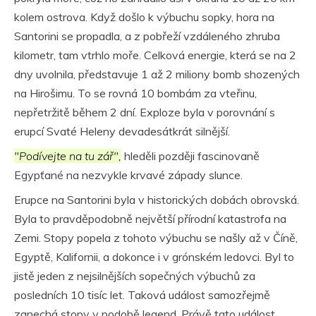
kolem ostrova. Když došlo k výbuchu sopky, hora na
Santorini se propadla, a z pobřeží vzdáleného zhruba
kilometr, tam vtrhlo moře. Celková energie, která se na 2
dny uvolnila, představuje 1 až 2 miliony bomb shozených
na Hirošimu. To se rovná 10 bombám za vteřinu,
nepřetržitě během 2 dní. Exploze byla v porovnání s
erupcí Svaté Heleny devadesátkrát silnější.
"Podívejte na tu zář",
hleděli později fascinovaně
Egypťané na nezvykle krvavé západy slunce.
Erupce na Santorini byla v historických dobách obrovská.
Byla to pravděpodobně největší přírodní katastrofa na
Zemi. Stopy popela z tohoto výbuchu se našly až v Číně,
Egyptě, Kalifornii, a dokonce i v grónském ledovci. Byl to
jistě jeden z nejsilnějších sopečných výbuchů za
posledních 10 tisíc let. Taková událost samozřejmě
zanechá stopy v podobě legend. Právě tato událost