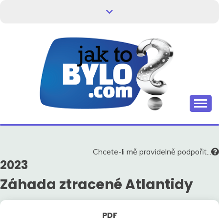
Skip
to
content
Kdo neví, jak to bylo, neovlivní, jak to bude.
HISTORIE V
SOUVISLOSTECH
Chcete-li mě pravidelně podpořit...
2023
Záhada ztracené Atlantidy
PDF