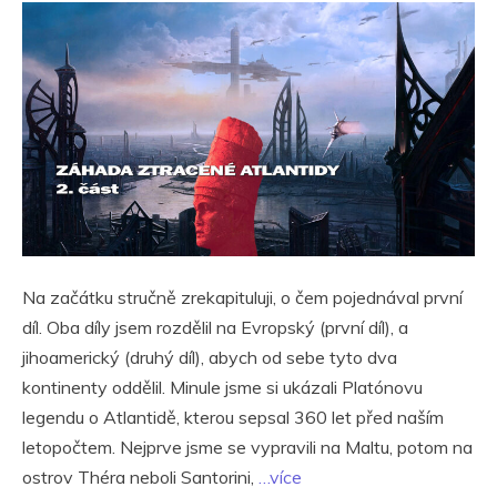
Na začátku stručně zrekapituluji, o čem pojednával první
díl. Oba díly jsem rozdělil na Evropský (první díl), a
jihoamerický (druhý díl), abych od sebe tyto dva
kontinenty oddělil. Minule jsme si ukázali Platónovu
legendu o Atlantidě, kterou sepsal 360 let před naším
letopočtem. Nejprve jsme se vypravili na Maltu, potom na
ostrov Théra neboli Santorini,
…více