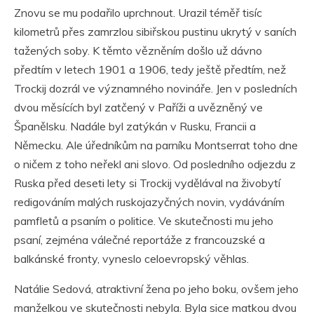
Znovu se mu podařilo uprchnout. Urazil téměř tisíc
kilometrů přes zamrzlou sibiřskou pustinu ukrytý v saních
tažených soby. K těmto vězněním došlo už dávno
předtím v letech 1901 a 1906, tedy ještě předtím, než
Trockij dozrál ve významného novináře. Jen v posledních
dvou měsících byl zatčený v Paříži a uvězněný ve
Španělsku. Nadále byl zatýkán v Rusku, Francii a
Německu. Ale úředníkům na parníku Montserrat toho dne
o ničem z toho neřekl ani slovo. Od posledního odjezdu z
Ruska před deseti lety si Trockij vydělával na živobytí
redigováním malých ruskojazyčných novin, vydáváním
pamfletů a psaním o politice. Ve skutečnosti mu jeho
psaní, zejména válečné reportáže z francouzské a
balkánské fronty, vyneslo celoevropský věhlas.
Natálie Sedová, atraktivní žena po jeho boku, ovšem jeho
manželkou ve skutečnosti nebyla. Byla sice matkou dvou