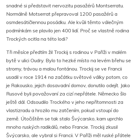
snadné si představit nervozitu pasažérů Montserratu.
Normálně Motserrat přepravoval 1200 pasažérů a
osmdesátičlennou posádku. Ale kvůli těmto válečným
podmínkám se plavilo jen 400 lidí. Proč se vlastně rodina
Trockých ocitla na této lodi?
Tři měsíce předtím žil Trockij s rodinou v Paříži v malém
bytě v ulici Oudry. Bylo to hezké místo na levém břehu se
stromy, trávou a malou fontánou. Trockij se ve Francii
usadil v roce 1914 na začátku světové války potom, co
je Rakousko, jejich dosavadní domov, donutilo odejít. Jako
Rusové byli považovaní za cizí nepřátele. Německo šlo
ještě dál. Odsoudilo Trockého v jeho nepřítomnosti za
vlastizradu a hrozilo mu zatčením, pokud vstoupí do
země. Útočištěm se tak stalo Švýcarsko, kam uprchlo
mnoho ruských radikálů, nebo Francie. Trockij zkusil
Švýcarsko, ale vybral si Francii. V Paříži měl ruské přátele