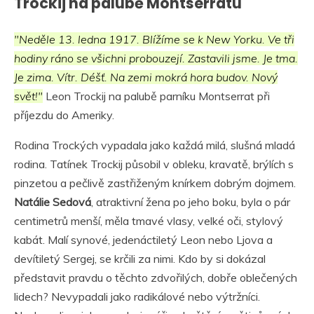
Trockij na palubě Montserratu
"Neděle 13. ledna 1917. Blížíme se k New Yorku. Ve tři
hodiny ráno se všichni probouzejí. Zastavili jsme. Je tma.
Je zima. Vítr. Déšť. Na zemi mokrá hora budov. Nový
svět!"
Leon Trockij na palubě parníku Montserrat při
příjezdu do Ameriky.
Rodina Trockých vypadala jako každá milá, slušná mladá
rodina. Tatínek Trockij působil v obleku, kravatě, brýlích s
pinzetou a pečlivě zastřiženým knírkem dobrým dojmem.
Natálie Sedová
, atraktivní žena po jeho boku, byla o pár
centimetrů menší, měla tmavé vlasy, velké oči, stylový
kabát. Malí synové, jedenáctiletý Leon nebo Ljova a
devítiletý Sergej, se krčili za nimi. Kdo by si dokázal
představit pravdu o těchto zdvořilých, dobře oblečených
lidech? Nevypadali jako radikálové nebo výtržníci.