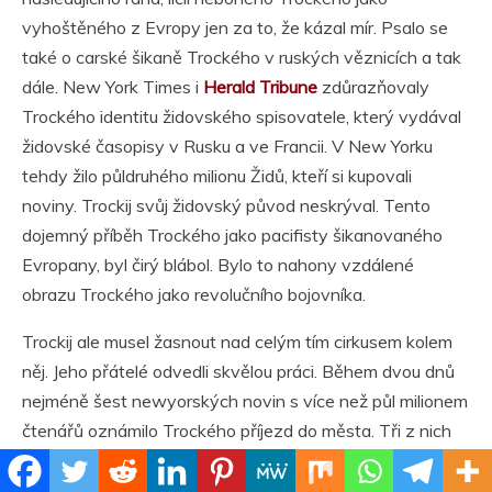
vyhoštěného z Evropy jen za to, že kázal mír. Psalo se
také o carské šikaně Trockého v ruských věznicích a tak
dále. New York Times i
Herald Tribune
zdůrazňovaly
Trockého identitu židovského spisovatele, který vydával
židovské časopisy v Rusku a ve Francii. V New Yorku
tehdy žilo půldruhého milionu Židů, kteří si kupovali
noviny. Trockij svůj židovský původ neskrýval. Tento
dojemný příběh Trockého jako pacifisty šikanovaného
Evropany, byl čirý blábol. Bylo to nahony vzdálené
obrazu Trockého jako revolučního bojovníka.
Trockij ale musel žasnout nad celým tím cirkusem kolem
něj. Jeho přátelé odvedli skvělou práci. Během dvou dnů
nejméně šest newyorských novin s více než půl milionem
čtenářů oznámilo Trockého příjezd do města. Tři z nich
daly zprávu na titulní stranu a dva z nich,
Forward
a
New
York Call
, připojily na titulní stranu fotografie. Arthur