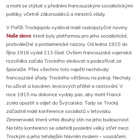
a mohl se stýkat s předními francouzskými socialistickými
politiky, včetně zákonodárců a ministrů vlády.
V Paříži Trockijspolu vydával malé ruskojazyčné noviny
Naše slovo
, které byly platformou pro jeho socialistické,
protiválečné a protiamerické názory. Od ledna 1915 do
října 1916 vydal 213 čísel. Ovšem francouzská vojenská
rozvědka začala Trockého sledovat a podezřívat ze
špionáže. Přes všechno toto napětí nechávaly
francouzské úřady Trockého většinou na pokoji. Nechaly
ho užívat si kaváren, levicových přátel a cestování. V
roce 1915 mu dokonce vydaly pas, aby mohl Francii
zcela opustit a odjet do Švýcarska. Tady se Trockij
zúčastnil malé konference socialistů v letovisku
Zimmerwald, která vrhla dlouhý stín na jeho budoucnost.
Na této konferenci se odehrál poslední velký střet mezi
Trockým a jeho tehdejším hlavním rivalem – vousáčem,