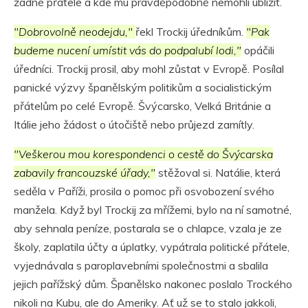
žádné přátele a kde mu pravděpodobně nemohli ublížit.
"Dobrovolně neodejdu,"
řekl Trockij úředníkům.
"Pak
budeme nucení umístit vás do podpalubí lodi,"
opáčili
úředníci. Trockij prosil, aby mohl zůstat v Evropě. Posílal
panické výzvy španělským politikům a socialistickým
přátelům po celé Evropě. Švýcarsko, Velká Británie a
Itálie jeho žádost o útočiště nebo průjezd zamítly.
"Veškerou mou korespondenci o cestě do Švýcarska
zabavily francouzské úřady,"
stěžoval si. Natálie, která
seděla v Paříži, prosila o pomoc při osvobození svého
manžela. Když byl Trockij za mřížemi, bylo na ní samotné,
aby sehnala peníze, postarala se o chlapce, vzala je ze
školy, zaplatila účty a úplatky, vypátrala politické přátele,
vyjednávala s paroplavebními společnostmi a sbalila
jejich pařížský dům. Španělsko nakonec poslalo Trockého
nikoli na Kubu, ale do Ameriky. Ať už se to stalo jakkoli,