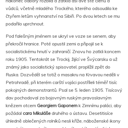
nakonec odbory rozbila a zatkla asi dvě stě členů a
vůdců, včetně mladého Trockého, kterého odsoudila ke
čtyřem letům vyhnanství na Sibiři. Po dvou letech se mu
podařilo uprchnout.
Pod falešným jménem se ukryl ve voze se senem, aby
překročil hranice. Poté opustil zemi a připojil se k
socialistickému hnutí v zahraničí. Znovu ho zatkli koncem
roku 1905. Tentokrát se Trockij, žijící ve Švýcarsku a už
známý jako socialistický spisovatel, proplížil zpět do
Ruska. Dozvěděl se totiž o masakru na Krvavou neděli v
Petrohradě, při kterém carští vojáci postříleli téměř tisíc
pokojných demonstrantů. Psal se 5. leden 1905. Tisícový
dav pochodoval za bojovným ruským pravoslavným
knězem otcem
Georgiem Gaponem
k Zimnímu paláci, aby
požádal
cara Mikuláše
druhého o ústavu. Desetitisíce
úhledně oblečených rolníků nesli kříže, náboženské ikony