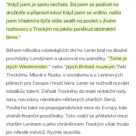
"Když jsem je spolu nechala, šla jsem se podívat na
drožkáře a připravit kávu! Když jsem se vrátila, našla
jsem Vladimíra Iljiče stále sedět na posteli v živém
rozhovoru s Trockým na jakési poněkud abstraktní
téma."
Během několika následujících dní ho Lenin bral na dlouhé
procházky Londýnem a ukazoval mu památky.
"Tohle je
jejich Westminster,
" nebo "
jejich Britské muzeum,"
řekl
Trockému. Mluvili o Rusku, o socialismu a o Leninových
plánech pro časopis i hnutí Iskra. Lenin se rozhodl rozvíjet
mladíkův talent. Zařadil Trockého do malé redakční rady
Iskry, navzdory námitkám některých starších členů.
Posílal ho také na propagandistické mise do Evropy, kde
sháněl finanční prostředky. Toto rodící se přátelství mezi
starším Leninem a jeho chráněncem Trockým však trvalo
jen několik měsíců. Rychle skončilo.