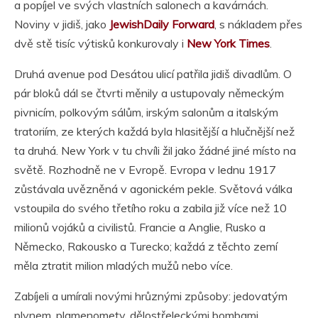
a popíjel ve svých vlastních salonech a kavárnách.
Noviny v jidiš, jako
JewishDaily Forward
, s nákladem přes
dvě stě tisíc výtisků konkurovaly i
New York Times
.
Druhá avenue pod Desátou ulicí patřila jidiš divadlům. O
pár bloků dál se čtvrti měnily a ustupovaly německým
pivnicím, polkovým sálům, irským salonům a italským
tratoriím, ze kterých každá byla hlasitější a hlučnější než
ta druhá. New York v tu chvíli žil jako žádné jiné místo na
světě. Rozhodně ne v Evropě. Evropa v lednu 1917
zůstávala uvězněná v agonickém pekle. Světová válka
vstoupila do svého třetího roku a zabila již více než 10
milionů vojáků a civilistů. Francie a Anglie, Rusko a
Německo, Rakousko a Turecko; každá z těchto zemí
měla ztratit milion mladých mužů nebo více.
Zabíjeli a umírali novými hrůznými způsoby: jedovatým
plynem, plamenomety, dělostřeleckými bombami,