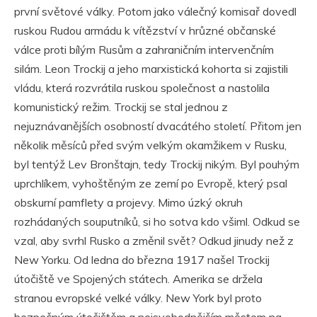
první světové války. Potom jako válečný komisař dovedl
ruskou Rudou armádu k vítězství v hrůzné občanské
válce proti bílým Rusům a zahraničním intervenčním
silám. Leon Trockij a jeho marxistická kohorta si zajistili
vládu, která rozvrátila ruskou společnost a nastolila
komunistický režim. Trockij se stal jednou z
nejuznávanějších osobností dvacátého století. Přitom jen
několik měsíců před svým velkým okamžikem v Rusku,
byl tentýž Lev Bronštajn, tedy Trockij nikým. Byl pouhým
uprchlíkem, vyhoštěným ze zemí po Evropě, který psal
obskurní pamflety a projevy. Mimo úzký okruh
rozhádaných souputníků, si ho sotva kdo všiml. Odkud se
vzal, aby svrhl Rusko a změnil svět? Odkud jinudy než z
New Yorku. Od ledna do března 1917 našel Trockij
útočiště ve Spojených státech. Amerika se držela
stranou evropské velké války. New York byl proto
bezpečným útočištěm a nejsvobodnějším městem na