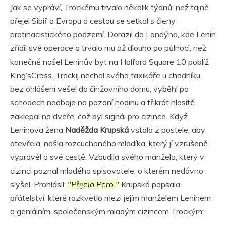
Jak se vypráví, Trockému trvalo několik týdnů, než tajně
přejel Sibiř a Evropu a cestou se setkal s členy
protinacistického podzemí. Dorazil do Londýna, kde Lenin
zřídil své operace a trvalo mu až dlouho po půlnoci, než
konečně našel Leninův byt na Holford Square 10 poblíž
King’sCross. Trockij nechal svého taxikáře u chodníku,
bez ohlášení vešel do činžovního domu, vyběhl po
schodech nedbaje na pozdní hodinu a třikrát hlasitě
zaklepal na dveře, což byl signál pro cizince. Když
Leninova žena
Naděžda Krupská
vstala z postele, aby
otevřela, našla rozcuchaného mladíka, který jí vzrušeně
vyprávěl o své cestě. Vzbudila svého manžela, který v
cizinci poznal mladého spisovatele, o kterém nedávno
slyšel. Prohlásil:
"Přijelo Pero."
Krupská popsala
přátelství, které rozkvetlo mezi jejím manželem Leninem
a geniálním, společenským mladým cizincem Trockým: