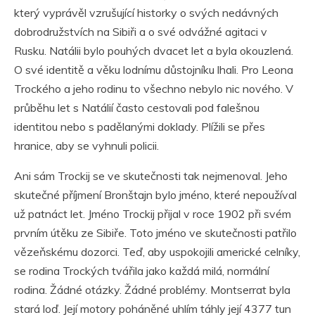
který vyprávěl vzrušující historky o svých nedávných
dobrodružstvích na Sibiři a o své odvážné agitaci v
Rusku. Natálii bylo pouhých dvacet let a byla okouzlená.
O své identitě a věku lodnímu důstojníku lhali. Pro Leona
Trockého a jeho rodinu to všechno nebylo nic nového. V
průběhu let s Natálií často cestovali pod falešnou
identitou nebo s padělanými doklady. Plížili se přes
hranice, aby se vyhnuli policii.
Ani sám Trockij se ve skutečnosti tak nejmenoval. Jeho
skutečné příjmení Bronštajn bylo jméno, které nepoužíval
už patnáct let. Jméno Trockij přijal v roce 1902 při svém
prvním útěku ze Sibiře. Toto jméno ve skutečnosti patřilo
vězeňskému dozorci. Teď, aby uspokojili americké celníky,
se rodina Trockých tvářila jako každá milá, normální
rodina. Žádné otázky. Žádné problémy. Montserrat byla
stará loď. Její motory poháněné uhlím táhly její 4377 tun