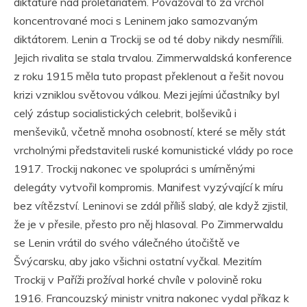
diktatuře nad proletariátem. Považoval to za vrchol
koncentrované moci s Leninem jako samozvaným
diktátorem. Lenin a Trockij se od té doby nikdy nesmířili.
Jejich rivalita se stala trvalou. Zimmerwaldská konference
z roku 1915 měla tuto propast překlenout a řešit novou
krizi vzniklou světovou válkou. Mezi jejími účastníky byl
celý zástup socialistických celebrit, bolševiků i
menševiků, včetně mnoha osobností, které se měly stát
vrcholnými představiteli ruské komunistické vlády po roce
1917. Trockij nakonec ve spolupráci s umírněnými
delegáty vytvořil kompromis. Manifest vyzývající k míru
bez vítězství. Leninovi se zdál příliš slabý, ale když zjistil,
že je v přesile, přesto pro něj hlasoval. Po Zimmerwaldu
se Lenin vrátil do svého válečného útočiště ve
Švýcarsku, aby jako všichni ostatní vyčkal. Mezitím
Trockij v Paříži prožíval horké chvíle v polovině roku
1916. Francouzský ministr vnitra nakonec vydal příkaz k