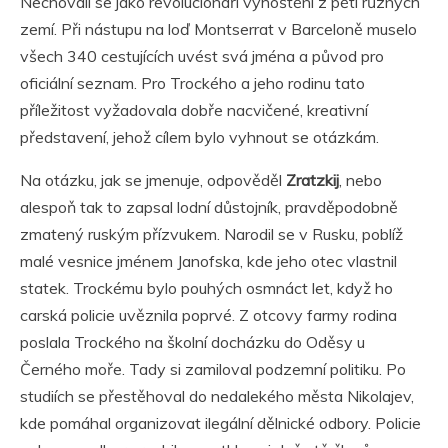
Nechovali se jako revolucionáři vyhoštění z pěti různých
zemí. Při nástupu na loď Montserrat v Barceloně muselo
všech 340 cestujících uvést svá jména a původ pro
oficiální seznam. Pro Trockého a jeho rodinu tato
příležitost vyžadovala dobře nacvičené, kreativní
představení, jehož cílem bylo vyhnout se otázkám.
Na otázku, jak se jmenuje, odpověděl
Zratzkij
, nebo
alespoň tak to zapsal lodní důstojník, pravděpodobně
zmatený ruským přízvukem. Narodil se v Rusku, poblíž
malé vesnice jménem Janofska, kde jeho otec vlastnil
statek. Trockému bylo pouhých osmnáct let, když ho
carská policie uvěznila poprvé. Z otcovy farmy rodina
poslala Trockého na školní docházku do Oděsy u
Černého moře. Tady si zamiloval podzemní politiku. Po
studiích se přestěhoval do nedalekého města Nikolajev,
kde pomáhal organizovat ilegální dělnické odbory. Policie