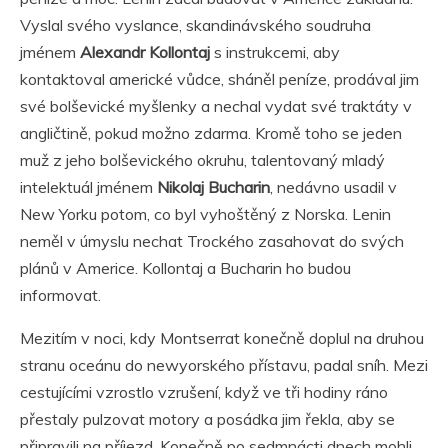
Vyslal svého vyslance, skandinávského soudruha
jménem
Alexandr Kollontaj
s instrukcemi, aby
kontaktoval americké vůdce, sháněl peníze, prodával jim
své bolševické myšlenky a nechal vydat své traktáty v
angličtině, pokud možno zdarma. Kromě toho se jeden
muž z jeho bolševického okruhu, talentovaný mladý
intelektuál jménem
Nikolaj Bucharin
, nedávno usadil v
New Yorku potom, co byl vyhoštěný z Norska. Lenin
neměl v úmyslu nechat Trockého zasahovat do svých
plánů v Americe. Kollontaj a Bucharin ho budou
informovat.
Mezitím v noci, kdy Montserrat konečně doplul na druhou
stranu oceánu do newyorského přístavu, padal sníh. Mezi
cestujícími vzrostlo vzrušení, když ve tři hodiny ráno
přestaly pulzovat motory a posádka jim řekla, aby se
připravili na příjezd. Konečně po sedmnácti dnech mohli