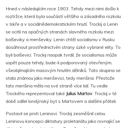
Hned v následujícím roce 1903. Tehdy mezi nimi došlo k
roztržce, která byla součástí většího a zásadního rozkolu
v Iskře a v sociálnědemokratickém hnutí. Trockij a Lenin
se ocitli na opačných stranách slavného rozkolu mezi
bolševiky a menševiky. Lenin chtěl socialismu v Rusku
dosáhnout prostřednictvím strany úzké vybrané elity. To
byli bolševici. Trockij naopak tvrdil, že socialismus může
uspět pouze tehdy, bude-li podporovaný otevřeným,
všeobjímajícím masovým hnutím dělníků. Tato skupina se
stala známou jako menševici, tedy menšina. Přestože
tato menšina měla na své straně více lidí. Tu vedle
Trockého reprezentoval také
Julius Martov
. Trockij v té
době sdílel londýnský byt s Martovem a dalšími přáteli.
Postavil se proti Leninovi. Trockij zesměšnil celou
Leninovu koncepci diktatury proletariátu jako rovnající se