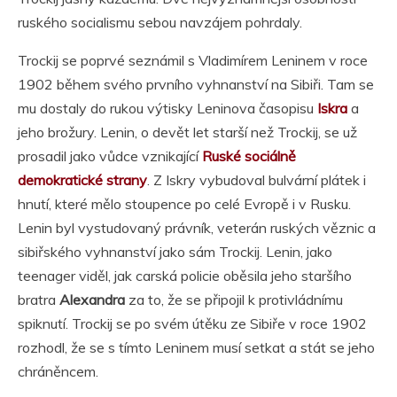
ruského socialismu sebou navzájem pohrdaly.
Trockij se poprvé seznámil s Vladimírem Leninem v roce
1902 během svého prvního vyhnanství na Sibiři. Tam se
mu dostaly do rukou výtisky Leninova časopisu
Iskra
a
jeho brožury. Lenin, o devět let starší než Trockij, se už
prosadil jako vůdce vznikající
Ruské sociálně
demokratické strany
. Z Iskry vybudoval bulvární plátek i
hnutí, které mělo stoupence po celé Evropě i v Rusku.
Lenin byl vystudovaný právník, veterán ruských věznic a
sibiřského vyhnanství jako sám Trockij. Lenin, jako
teenager viděl, jak carská policie oběsila jeho staršího
bratra
Alexandra
za to, že se připojil k protivládnímu
spiknutí. Trockij se po svém útěku ze Sibiře v roce 1902
rozhodl, že se s tímto Leninem musí setkat a stát se jeho
chráněncem.