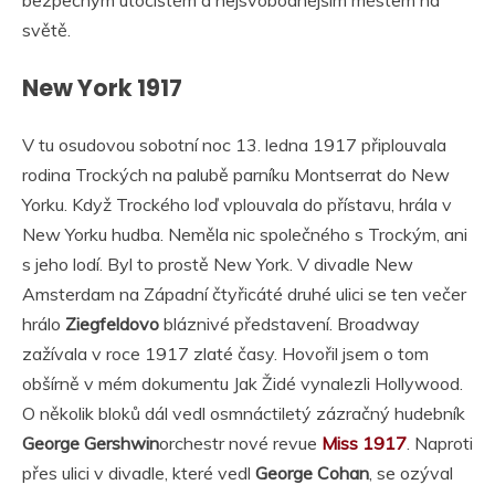
světě.
New York 1917
V tu osudovou sobotní noc 13. ledna 1917 připlouvala
rodina Trockých na palubě parníku Montserrat do New
Yorku. Když Trockého loď vplouvala do přístavu, hrála v
New Yorku hudba. Neměla nic společného s Trockým, ani
s jeho lodí. Byl to prostě New York. V divadle New
Amsterdam na Západní čtyřicáté druhé ulici se ten večer
hrálo
Ziegfeldovo
bláznivé představení. Broadway
zažívala v roce 1917 zlaté časy. Hovořil jsem o tom
obšírně v mém dokumentu Jak Židé vynalezli Hollywood.
O několik bloků dál vedl osmnáctiletý zázračný hudebník
George Gershwin
orchestr nové revue
Miss 1917
. Naproti
přes ulici v divadle, které vedl
George Cohan
, se ozýval