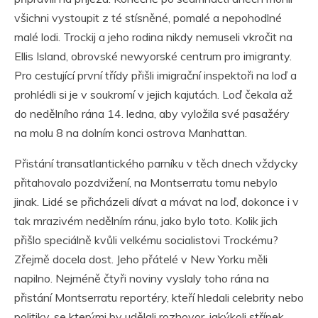
všichni vystoupit z té stísněné, pomalé a nepohodlné
malé lodi. Trockij a jeho rodina nikdy nemuseli vkročit na
Ellis Island, obrovské newyorské centrum pro imigranty.
Pro cestující první třídy přišli imigrační inspektoři na loď a
prohlédli si je v soukromí v jejich kajutách. Loď čekala až
do nedělního rána 14. ledna, aby vyložila své pasažéry
na molu 8 na dolním konci ostrova Manhattan.
Přistání transatlantického parníku v těch dnech vždycky
přitahovalo pozdvižení, na Montserratu tomu nebylo
jinak. Lidé se přicházeli dívat a mávat na loď, dokonce i v
tak mrazivém nedělním ránu, jako bylo toto. Kolik jich
přišlo speciálně kvůli velkému socialistovi Trockému?
Zřejmě docela dost. Jeho přátelé v New Yorku měli
napilno. Nejméně čtyři noviny vyslaly toho rána na
přistání Montserratu reportéry, kteří hledali celebrity nebo
politiky, se kterými by udělali rozhovor, jakýkoli střípek