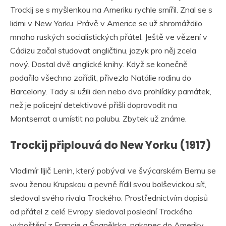
Trockij se s myšlenkou na Ameriku rychle smířil. Znal se s
lidmi v New Yorku. Právě v Americe se už shromáždilo
mnoho ruských socialistických přátel. Ještě ve vězení v
Cádizu začal studovat angličtinu, jazyk pro něj zcela
nový. Dostal dvě anglické knihy. Když se konečně
podařilo všechno zařídit, přivezla Natálie rodinu do
Barcelony. Tady si užili den nebo dva prohlídky památek,
než je policejní detektivové přišli doprovodit na
Montserrat a umístit na palubu. Zbytek už známe.
Trockij připlouvá do New Yorku (1917)
Vladimír Iljič Lenin, který pobýval ve švýcarském Bernu se
svou ženou Krupskou a pevně řídil svou bolševickou síť,
sledoval svého rivala Trockého. Prostřednictvím dopisů
od přátel z celé Evropy sledoval poslední Trockého
vyhoštění z Francie a Španělska, nakonec do Ameriky.