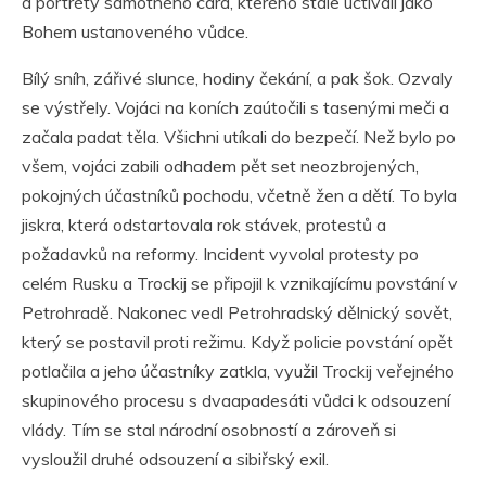
a portréty samotného cara, kterého stále uctívali jako
Bohem ustanoveného vůdce.
Bílý sníh, zářivé slunce, hodiny čekání, a pak šok. Ozvaly
se výstřely. Vojáci na koních zaútočili s tasenými meči a
začala padat těla. Všichni utíkali do bezpečí. Než bylo po
všem, vojáci zabili odhadem pět set neozbrojených,
pokojných účastníků pochodu, včetně žen a dětí. To byla
jiskra, která odstartovala rok stávek, protestů a
požadavků na reformy. Incident vyvolal protesty po
celém Rusku a Trockij se připojil k vznikajícímu povstání v
Petrohradě. Nakonec vedl Petrohradský dělnický sovět,
který se postavil proti režimu. Když policie povstání opět
potlačila a jeho účastníky zatkla, využil Trockij veřejného
skupinového procesu s dvaapadesáti vůdci k odsouzení
vlády. Tím se stal národní osobností a zároveň si
vysloužil druhé odsouzení a sibiřský exil.