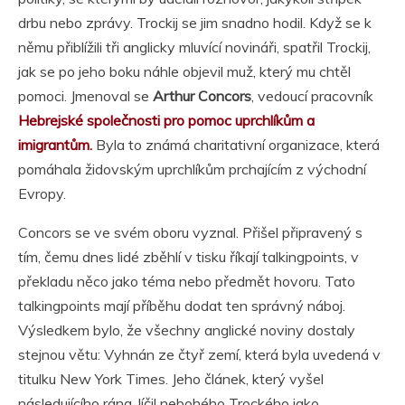
drbu nebo zprávy. Trockij se jim snadno hodil. Když se k
němu přiblížili tři anglicky mluvící novináři, spatřil Trockij,
jak se po jeho boku náhle objevil muž, který mu chtěl
pomoci. Jmenoval se
Arthur Concors
, vedoucí pracovník
Hebrejské společnosti pro pomoc uprchlíkům a
imigrantům.
Byla to známá charitativní organizace, která
pomáhala židovským uprchlíkům prchajícím z východní
Evropy.
Concors se ve svém oboru vyznal. Přišel připravený s
tím, čemu dnes lidé zběhlí v tisku říkají talkingpoints, v
překladu něco jako téma nebo předmět hovoru. Tato
talkingpoints mají příběhu dodat ten správný náboj.
Výsledkem bylo, že všechny anglické noviny dostaly
stejnou větu: Vyhnán ze čtyř zemí, která byla uvedená v
titulku New York Times. Jeho článek, který vyšel
následujícího rána, líčil nebohého Trockého jako