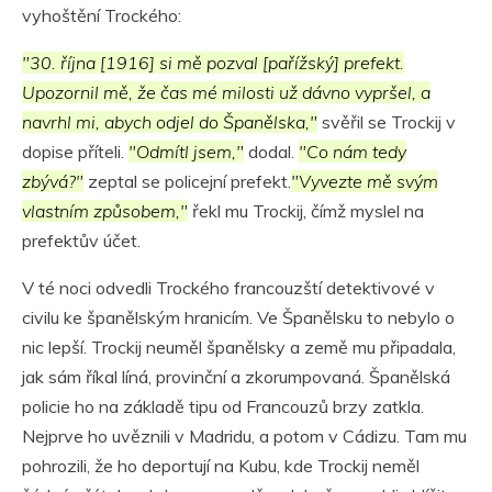
vyhoštění Trockého:
"30. října [1916] si mě pozval [pařížský] prefekt.
Upozornil mě, že čas mé milosti už dávno vypršel, a
navrhl mi, abych odjel do Španělska,"
svěřil se Trockij v
dopise příteli.
"Odmítl jsem,"
dodal.
"Co nám tedy
zbývá?"
zeptal se policejní prefekt.
"Vyvezte mě svým
vlastním způsobem,"
řekl mu Trockij, čímž myslel na
prefektův účet.
V té noci odvedli Trockého francouzští detektivové v
civilu ke španělským hranicím. Ve Španělsku to nebylo o
nic lepší. Trockij neuměl španělsky a země mu připadala,
jak sám říkal líná, provinční a zkorumpovaná. Španělská
policie ho na základě tipu od Francouzů brzy zatkla.
Nejprve ho uvěznili v Madridu, a potom v Cádizu. Tam mu
pohrozili, že ho deportují na Kubu, kde Trockij neměl