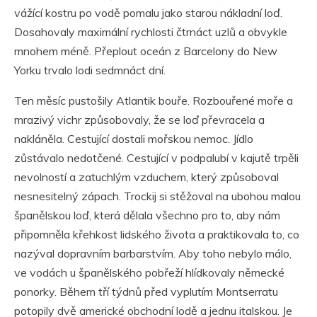
vážící kostru po vodě pomalu jako starou nákladní loď.
Dosahovaly maximální rychlosti čtrnáct uzlů a obvykle
mnohem méně. Přeplout oceán z Barcelony do New
Yorku trvalo lodi sedmnáct dní.
Ten měsíc pustošily Atlantik bouře. Rozbouřené moře a
mrazivý vichr způsobovaly, že se loď převracela a
nakláněla. Cestující dostali mořskou nemoc. Jídlo
zůstávalo nedotčené. Cestující v podpalubí v kajutě trpěli
nevolností a zatuchlým vzduchem, který způsoboval
nesnesitelný zápach. Trockij si stěžoval na ubohou malou
španělskou loď, která dělala všechno pro to, aby nám
připomněla křehkost lidského života a praktikovala to, co
nazýval dopravním barbarstvím. Aby toho nebylo málo,
ve vodách u španělského pobřeží hlídkovaly německé
ponorky. Během tří týdnů před vyplutím Montserratu
potopily dvě americké obchodní lodě a jednu italskou. Je