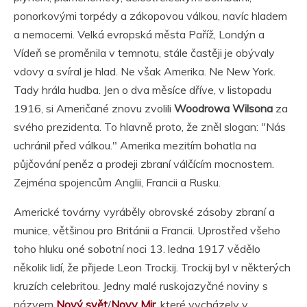
ponorkovými torpédy a zákopovou válkou, navíc hladem
a nemocemi. Velká evropská města Paříž, Londýn a
Vídeň se proměnila v temnotu, stále častěji je obývaly
vdovy a svíral je hlad. Ne však Amerika. Ne New York.
Tady hrála hudba. Jen o dva měsíce dříve, v listopadu
1916, si Američané znovu zvolili
Woodrowa Wilsona
za
svého prezidenta. To hlavně proto, že zněl slogan: "Nás
uchránil před válkou." Amerika mezitím bohatla na
půjčování peněz a prodeji zbraní válčícím mocnostem.
Zejména spojencům Anglii, Francii a Rusku.
Americké továrny vyráběly obrovské zásoby zbraní a
munice, většinou pro Británii a Francii. Uprostřed všeho
toho hluku oné sobotní noci 13. ledna 1917 vědělo
několik lidí, že přijede Leon Trockij. Trockij byl v některých
kruzích celebritou. Jedny malé ruskojazyčné noviny s
názvem
Nový svět
/
Novy Mir
, které vycházely v