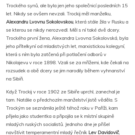
Trockého synů, ale byla jen jeho společnicí posledních 15
let. Nikdy se ovšem nevzali. Trockij měl manželku,
Alexandru Lvovnu Sokolovskou
, která stále žila v Rusku a
se kterou se nikdy nerozvedl. Měl s ní také dvě dcery.
Trockého první žena, Alexandra Lvovna Sokolovská, byla
jeho přítelkyní od mladistvých let, marxistickou kolegyní,
která s ním byla zatčená při potlačení odborů v
Nikolajevu v roce 1898. Vzali se za mřížemi, kde čekali na
rozsudek a obě dcery se jim narodily během vyhnanství
na Sibiři.
Když Trockij v roce 1902 ze Sibiře uprchl, zanechal je
tam. Natálie o předchozím manželství jistě věděla. S
Trockým se seznámila ještě téhož roku v Paříži, kam
přijela jako studentka a připojila se k místní skupině
mladých ruských socialistů. Jednoho dne je přišel
navštívit temperamentní mladý řečník
Lev Davidovič
,