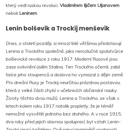
který vedl ruskou revoluci.
Vladimírem Iljičem Uljanovem
neboli
Leninem
.
Lenin bolševik a Trockij menševik
Dnes, o století později, si mnozí lidé většinou představují
Lenina a Trockého společně, jako nerozlučné spolutvůrce
bolševické revoluce z roku 1917. Moderní Rusové jsou
zase ovlivnění úsilím Stalina. Ten Trockého očernil, zabil
tisíce jeho stoupenců a doslova ho vymazal z dějin země.
Pro dnešní Rusy je Trockij neurčitou prázdnou postavou,
která z velké části chybí v učebnicích občanské nauky.
Životy těchto dvou mužů, Lenina a Trockého, se však v
letech kolem roku 1917 natolik propletly, že je téměř
nemožné vysvětlit jednoho bez druhého. A v roce 1915,
dva roky před jejich slavnou spoluprací, byl vztah Lenin-
Trockij jasný každému. Dvě nejvýznamnější osobnosti