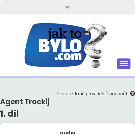
Skip
to
content
Kdo neví, jak to bylo, neovlivní, jak to bude.
HISTORIE V
SOUVISLOSTECH
Chcete-li mě pravidelně podpořit...
Agent Trockij
1. díl
audio