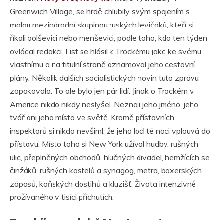
Greenwich Village, se hrdě chlubily svým spojením s
malou mezinárodní skupinou ruských levičáků, kteří si
říkali bolševici nebo menševici, podle toho, kdo ten týden
ovládal redakci. List se hlásil k Trockému jako ke svému
vlastnímu a na titulní straně oznamoval jeho cestovní
plány. Několik dalších socialistických novin tuto zprávu
zopakovalo. To ale bylo jen pár lidí. Jinak o Trockém v
Americe nikdo nikdy neslyšel. Neznali jeho jméno, jeho
tvář ani jeho místo ve světě. Kromě přístavních
inspektorů si nikdo nevšiml, že jeho loď té noci vplouvá do
přístavu. Místo toho si New York užíval hudby, rušných
ulic, přeplněných obchodů, hlučných divadel, hemžících se
činžáků, rušných kostelů a synagog, metra, boxerských
zápasů, koňských dostihů a kluzišť. Života intenzivně
prožívaného v tisíci příchutích.