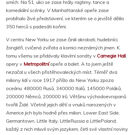
smích. Na 51. ulici se zase hrály ragtimy, tance a
komediální scénky. V Manhattanské opeře zase
probíhalo živé představení, ve kterém se o jeviště dělilo
350 herců s padesáti koňmi.
V centru New Yorku se zase činili akrobati, hudebníci,
žongléři, cvičená zvířata a komici neznámých jmen. K
tomu všemu se přidávaly klavírní sonáty v
Carnegie Hall
,
opery v
Metropolitní
opeře a balet. A to jsem ještě
nezačal u všech přistěhovaleckých míst. Téměř dva
miliony lidí v roce 1917 přišlo do New Yorku zpoza
oceánu: 480000 Rusů, 340000 Italů, 145000 Poláků,
200000 Němců, 200000 Irů. Většinu východoevropanů
tvořili Židé. Včetně jejich dětí a vnuků narozených v
Americe jich bylo hodně přes milion. Lower East Side,
Germantown, Little Italy, LittleRussia a LittlePoland;
každý z nich mluvil svým jazykem, četl své vlastní noviny