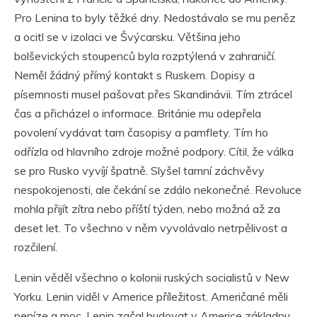
Pro Lenina to byly těžké dny. Nedostávalo se mu peněz
a ocitl se v izolaci ve Švýcarsku. Většina jeho
bolševických stoupenců byla rozptýlená v zahraničí.
Neměl žádný přímý kontakt s Ruskem. Dopisy a
písemnosti musel pašovat přes Skandinávii. Tím ztrácel
čas a přicházel o informace. Británie mu odepřela
povolení vydávat tam časopisy a pamflety. Tím ho
odřízla od hlavního zdroje možné podpory. Cítil, že válka
se pro Rusko vyvíjí špatně. Slyšel tamní záchvěvy
nespokojenosti, ale čekání se zdálo nekonečné. Revoluce
mohla přijít zítra nebo příští týden, nebo možná až za
deset let. To všechno v něm vyvolávalo netrpělivost a
rozčilení.
Lenin věděl všechno o kolonii ruských socialistů v New
Yorku. Lenin viděl v Americe příležitost. Američané měli
peníze a moc. Lenin začal budovat v Americe základnu.