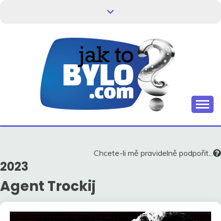
Skip
to
content
Kdo neví, jak to bylo, neovlivní, jak to bude.
HISTORIE V
SOUVISLOSTECH
Chcete-li mě pravidelně podpořit...
2023
Agent Trockij