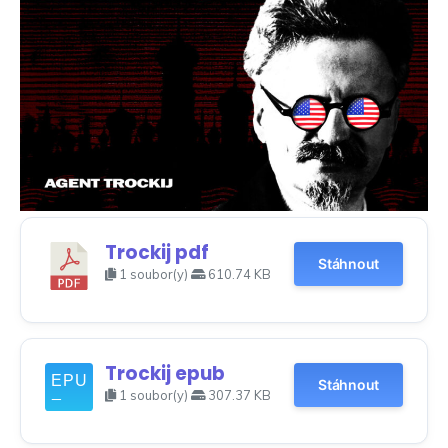
Trockij pdf
Stáhnout
1 soubor(y)
610.74 KB
Trockij epub
Stáhnout
1 soubor(y)
307.37 KB