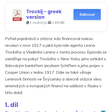
Trockij - greek
Stáhnout
version
1 soubor(y)
1.68 MB
Pořad pojednává o otázce, kdo financoval ruskou
revoluci v roce 1917 a jaká byla role agenta Leona
Trockého a Vladimíra Lenina v tomto procesu. Epizoda se
zaměřuje na pobyt Trockého v New Yorku, jeho setkání s
židovským bankéřem Jacobem Schiffem a jeho projev v
Cooper Union v lednu 1917. Dále se také věnuje
Leninově činnosti ve Švýcarsku a obecně otázce vlivu
amerických a evropských financí na události v Rusku v
této době.
1. díl