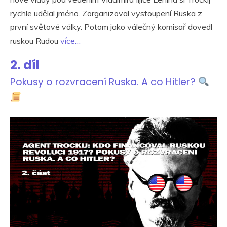
rychle udělal jméno. Zorganizoval vystoupení Ruska z
první světové války. Potom jako válečný komisař dovedl
ruskou Rudou
více…
2. díl
Pokusy o rozvracení Ruska. A co Hitler?