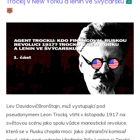
Trockij v New Yorku a lenin ve Švýcarsku
Lev DavidovičBronštajn, muž vystupující pod
pseudonymem Leon Trockij, vtrhl v listopadu 1917 na
světovou scénu jako spolu vůdce marxistické revoluce,
která se v Rusku chopila moci. Jako zahraniční komisař
nové vlády pod vedením Vladimíra Iljiče Lenina si Trockij