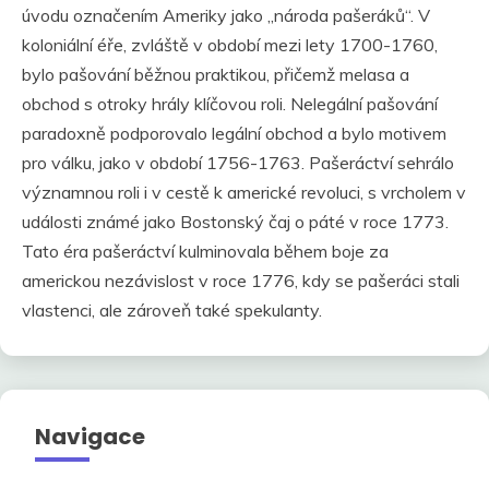
úvodu označením Ameriky jako „národa pašeráků“. V
koloniální éře, zvláště v období mezi lety 1700-1760,
bylo pašování běžnou praktikou, přičemž melasa a
obchod s otroky hrály klíčovou roli. Nelegální pašování
paradoxně podporovalo legální obchod a bylo motivem
pro válku, jako v období 1756-1763. Pašeráctví sehrálo
významnou roli i v cestě k americké revoluci, s vrcholem v
události známé jako Bostonský čaj o páté v roce 1773.
Tato éra pašeráctví kulminovala během boje za
americkou nezávislost v roce 1776, kdy se pašeráci stali
vlastenci, ale zároveň také spekulanty.
Navigace