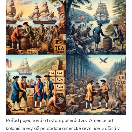
Pořad pojednává o historii pašeráctví v Americe od
koloniální éry až po období americké revoluce. Začíná v