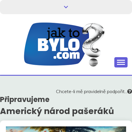
Skip
to
content
Kdo neví, jak to bylo, neovlivní, jak to bude.
HISTORIE V
SOUVISLOSTECH
Chcete-li mě pravidelně podpořit...
Připravujeme
Americký národ pašeráků