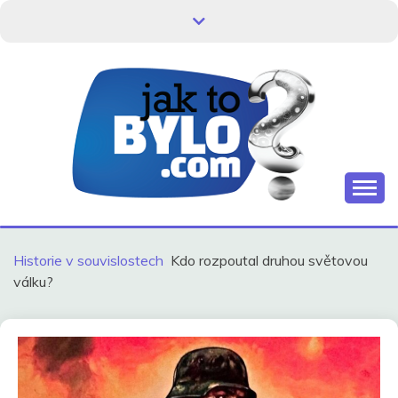
Skip
to
content
Kdo neví, jak to bylo, neovlivní, jak to bude.
HISTORIE V
SOUVISLOSTECH
Historie v souvislostech
Kdo rozpoutal druhou světovou
válku?