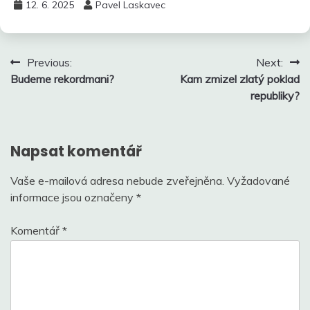
12. 6. 2025
Pavel Laskavec
Navigace
Previous:
Next:
Budeme rekordmani?
Kam zmizel zlatý poklad
pro
republiky?
příspěvek
Napsat komentář
Vaše e-mailová adresa nebude zveřejněna.
Vyžadované
informace jsou označeny
*
Komentář
*