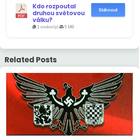
Kdo rozpoutal
Stáhnout
druhou světovou
válku?
1 soubor(y)
5 MB
Related Posts