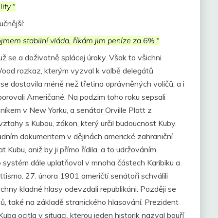
ity."
čnější:
pojmem stabilní vláda, říkám jim peníze za 6%."
už se a doživotně splácej úroky. Však to všichni
ood rozkaz, kterým vyzval k volbě delegátů
e dostavila méně než třetina oprávněných voličů, a i
dporovali Američané. Na podzim toho roku sepsali
vníkem v New Yorku, a senátor Orville Platt z
ztahy s Kubou, zákon, který určil budoucnost Kuby.
ásadním dokumentem v dějinách americké zahraniční
t Kubu, aniž by ji přímo řídila, a to udržováním
 systém dále uplatňoval v mnoha částech Karibiku a
tismo. 27. února 1901 američtí senátoři schválili
hny kladné hlasy odevzdali republikáni. Později se
tů, také na základě stranického hlasování. Prezident
a ocitla v situaci, kterou jeden historik nazval bouří