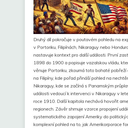
Druhý díl pokračuje v poutavém pohledu na ex
v Portoriku, Filipínách, Nikaraguy nebo Hondu
nastavuje kontext pro další události. První za
1898 do 1900 a popisuje vazalskou vládu, ktero
věnuje Portoriku, zkoumá toto bohaté pobřeží a
na Filipíny, kde pořad přináší pohled na necht
Nikaraguy, kde se začíná s Panamským průpla
události vedoucí k intervenci v Nikaraguy v 
roce 1910. Další kapitola nechává hovořit amer
regionech. Závěr shrnuje vzorce propojení ud
systematického zapojení Ameriky do politickýc
komplexní pohled na to, jak Amerikorporace for