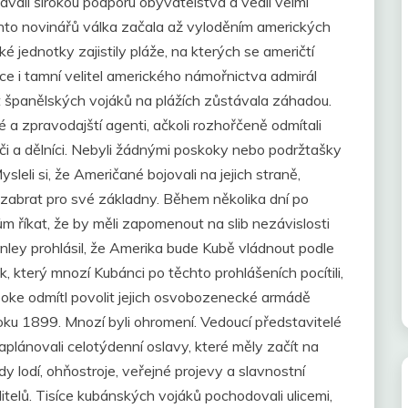
kávali širokou podporu obyvatelstva a vedli velmi
hto novinářů válka začala až vyloděním amerických
 jednotky zajistily pláže, na kterých se američtí
nce i tamní velitel amerického námořnictva admirál
t španělských vojáků na plážích zůstávala záhadou.
 a zpravodajští agenti, ačkoli rozhořčeně odmítali
i a dělníci. Nebyli žádnými poskoky nebo podržtašky
leli si, že Američané bojovali na jejich straně,
 zabrat pro své základny. Během několika dní po
m říkat, že by měli zapomenout na slib nezávislosti
ley prohlásil, že Amerika bude Kubě vládnout podle
který mnozí Kubánci po těchto prohlášeních pocítili,
ooke odmítl povolit jejich osvobozenecké armádě
ku 1899. Mnozí byli ohromení. Vedoucí představitelé
lánovali celotýdenní oslavy, které měly začít na
y lodí, ohňostroje, veřejné projevy a slavnostní
telů. Tisíce kubánských vojáků pochodovali ulicemi,