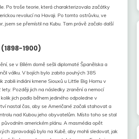
díle. Po troše teorie, která charakterizovala začátky
erickou revolucí na Havaji. Po tomto ostrůvku, ve
, jsem se přemístil na Kubu. Tam právě začalo další
 (1898-1900)
ění, se v Bílém domě sešli diplomaté Španělska a
nčil válku. V bojích bylo zabito pouhých 385
k zabili indiáni kmene Siouxů u Little Big Hornu v
lety. Později jich na následky zranění a nemocí
ž kolik jich padlo během jediného odpoledne v
tví nastal čas, aby se Američané začali stahovat a
ntrolu nad Kubou jeho obyvatelům. Místo toho se stal
 v původním americkém plánu. A masmédia opět
kých zpravodajů bylo na Kubě, aby mohli sledovat, jak