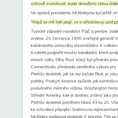
ostrově investovat, bude dosaženo stavu stabil
Ve zprávě prezidentu McKinleymu byl ještě stru
"Když se mě lidé ptají, co si představuji pod 
Typické západní vazalství. Půjč si peníze, zadl
známe. 25. července 1900 zveřejnil generál W
kubánského ústavního shromáždění. K volbám s
ti odmítli podpořit mnoho kandidátů, které po
ministr války Elihu Root, který byl předním prá
Connecticutu, předseda senátního výboru pro v
Plattův dodatek, jak se mu začalo říkat, je z
politiky. Poskytl Americe způsob, jak kontrolova
poslušného místního režimu. Washington tento
Střední Ameriky, kde je dodnes známý jako plat
Plattův dodatek poměrem hlasů 43 ku 20. Všec
ke schválení připojila i Sněmovna reprezentan
McKinley podepsal dodatek 2. března. Tím se Kub