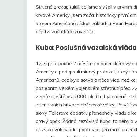
Stručně zrekapituluji, co jsme slyšeli v prvním 
krvavé Ameriky, jsem začal historicky první am
kterém Američané získali základnu Pearl Harbor
dějství začátků krvavé říše.
Kuba: Poslušná vazalská vláda
12. srpna, pouhé 2 měsíce po americkém vylod
Ameriky a podepsali mírový protokol, který uko
Američanů, což bylo sotva o něco více, než koli
posledním velkém vojenském střetnutí před 22 
zemřelo ještě asi 2000, ale i to bylo méně, ne
intenzivních bitvách občanské války. Po vítězs
slovy Tellerova dodatku přenechaly vládu a ko
pravý opak. Žádná nezávislá Kuba, to nebylo
přizvukovala vládní poptávce. Jen málo americ