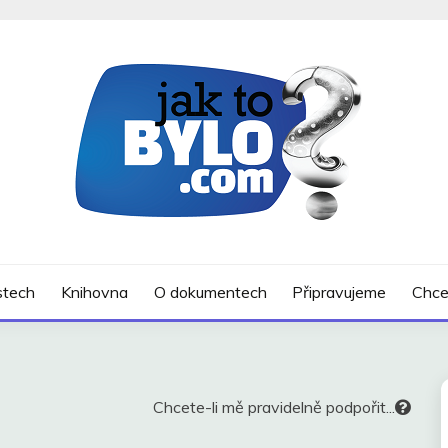
SLOSTECH
ostech
Knihovna
O dokumentech
Připravujeme
Chce
Chcete-li mě pravidelně podpořit...