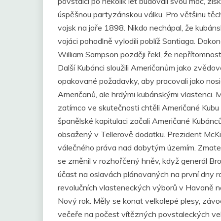
povstalci po několik let budovali svou moc, zís
úspěšnou partyzánskou válku. Pro většinu těc
vojsk na jaře 1898. Nikdo nechápal, že kubánské
vojáci pohodlně vylodili poblíž Santiaga. Doko
William Sampson později řekl, že nepřítomnos
Další Kubánci sloužili Američanům jako zvědové
opakované požadavky, aby pracovali jako nosič
Američanů, ale hrdými kubánskými vlastenci. Mys
zatímco ve skutečnosti chtěli Američané Kubu
španělské kapitulaci začali Američané Kubánců
obsažený v Tellerově dodatku. Prezident McKin
válečného práva nad dobytým územím. Zmatek, 
se změnil v rozhořčený hněv, když generál Br
účast na oslavách plánovaných na první dny ro
revolučních vlasteneckých výborů v Havaně nap
Nový rok. Měly se konat velkolepé plesy, závod
večeře na počest vítězných povstaleckých veli