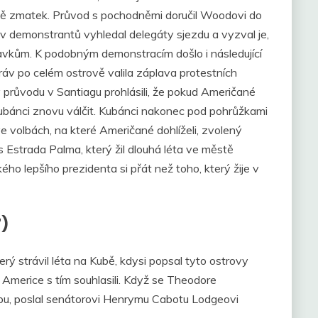
aně zmatek. Průvod s pochodněmi doručil Woodovi do
av demonstrantů vyhledal delegáty sjezdu a vyzval je,
avkům. K podobným demonstracím došlo i následující
áv po celém ostrově valila záplava protestních
 v průvodu v Santiagu prohlásili, že pokud Američané
ubánci znovu válčit. Kubánci nakonec pod pohrůžkami
e volbách, na které Američané dohlíželi, zvolený
Estrada Palma, který žil dlouhá léta ve městě
ho lepšího prezidenta si přát než toho, který žije v
7)
rý strávil léta na Kubě, kdysi popsal tyto ostrovy
 Americe s tím souhlasili. Když se Theodore
bu, poslal senátorovi Henrymu Cabotu Lodgeovi