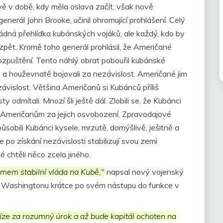
vě v době, kdy měla oslava začít, však nově
erál John Brooke, učinil ohromující prohlášení. Celý
dná přehlídka kubánských vojáků, ale každý, kdo by
zpět. Kromě toho generál prohlásil, že Američané
 rozpuštění. Tento náhlý obrat pobouřil kubánské
ho a houževnatě bojovali za nezávislost. Američané jim
nezávislost. Většina Američanů si Kubánců příliš
y odmítali. Mnozí šli ještě dál. Zlobili se, že Kubánci
 Američanům za jejich osvobození. Zpravodajové
působili Kubánci kysele, mrzutě, domýšlivě, ješitně a
že po získání nezávislosti stabilizují svou zemi
 chtěli něco zcela jiného.
jmem stabilní vláda na Kubě,"
napsal nový vojenský
 Washingtonu krátce po svém nástupu do funkce v
íze za rozumný úrok a až bude kapitál ochoten na