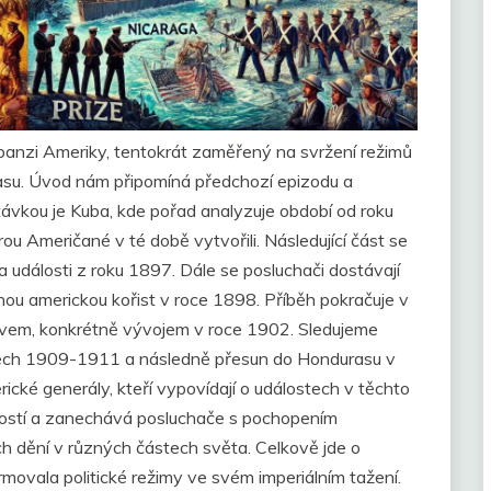
panzi Ameriky, tentokrát zaměřený na svržení režimů
rasu. Úvod nám připomíná předchozí epizodu a
stávkou je Kuba, kde pořad analyzuje období od roku
u Američané v té době vytvořili. Následující část se
 události z roku 1897. Dále se posluchači dostávají
ěnou americkou kořist v roce 1898. Příběh pokračuje v
vem, konkrétně vývojem v roce 1902. Sledujeme
letech 1909-1911 a následně přesun do Hondurasu v
ické generály, kteří vypovídají o událostech v těchto
álostí a zanechává posluchače s pochopením
h dění v různých částech světa. Celkově jde o
movala politické režimy ve svém imperiálním tažení.