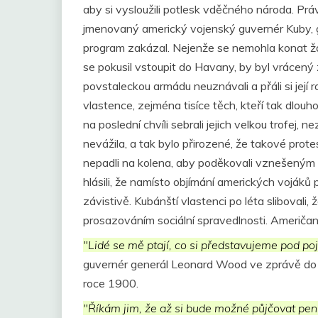
aby si vysloužili potlesk vděčného národa. Prá
jmenovaný americký vojenský guvernér Kuby, gen
program zakázal. Nejenže se nemohla konat žá
se pokusil vstoupit do Havany, by byl vrácený 
povstaleckou armádu neuznávali a přáli si její
vlastence, zejména tisíce těch, kteří tak dlou
na poslední chvíli sebrali jejich velkou trofej, 
nevážila, a tak bylo přirozené, že takové protest
nepadli na kolena, aby poděkovali vznešeným
hlásili, že namísto objímání amerických vojáků 
závistivě. Kubánští vlastenci po léta slibovali, 
prosazováním sociální spravedlnosti. Američané
"Lidé se mě ptají, co si představujeme pod po
guvernér generál Leonard Wood ve zprávě do
roce 1900.
"Říkám jim, že až si bude možné půjčovat pen