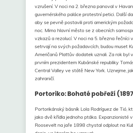
vzrušení. V noci na 2. března panoval v Hav
guvernérského paláce protestní petici. Další d
aby se pevně postavili proti americkým požad
noc. Mimo hlavní město se z obecních samospr
vzkazů a rezolucí. V noci na 5. března řečníci
setrvají na svých požadavcích, budou muset K
Američanů Plattův dodatek uznali. Za rok byl v
prvním prezidentem Kubánské republiky Tomás 
Central Valley ve státě New York. Uznejme, jaké
zahraničí.
Portoriko: Bohaté pobřeží (189
Portorikánský básník Lola Rodríguez de Tió, kte
jako dvě křídla jednoho ptáka. Expanzionisté v
Roosevelt na jaře 1898 chystal odplout na Ku