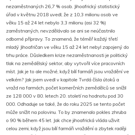
nezaměstnaných 26,7 % osob. Jihoafrický statistický
úřad v květnu 2018 uvedl, že z 10,3 milionu osob ve
věku 15 až 24 let nebylo 3,3 milionu (asi 32 %)
zaměstnaných, nevzdělávalo se ani se neúčastnilo
odborné přípravy. To znamená, že téměř každý třetí
mladý Jihoafričan ve věku 15 až 24 let nebyl zapojený do
trhu práce. Důsledkem krize nezaměstnanosti je politický
tlak na zemědělský sektor, aby vytvořil více pracovních
míst. Jak je to ale možné, když bílí farmáři jsou vraždění ve
velkém? Jak jsem uvedl v kapitole Tvrdá čísla útoků a
vražd na farmách, počet komerčních zemědělců se snížil
ze 128 000 v 80. letech 20. století na hodnotu pod 30
000. Odhaduje se také, že do roku 2025 se tento počet
může snížit na polovinu. To by znamenalo pokles zhruba
o 90 % během 45 let. Jak chce jihoafrická vláda uživit
celou zemi, když jsou bílí farmáři vraždění a zbytek raději