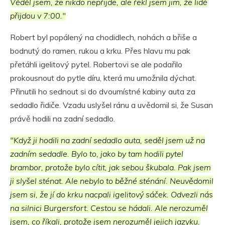
Věděl jsem, že nikdo nepřijde, ale řekl jsem jim, že lidé
přijdou v 7:00."
Robert byl popálený na chodidlech, nohách a břiše a
bodnutý do ramen, rukou a krku. Přes hlavu mu pak
přetáhli igelitový pytel. Robertovi se ale podařilo
prokousnout do pytle díru, která mu umožnila dýchat.
Přinutili ho sednout si do dvoumístné kabiny auta za
sedadlo řidiče. Vzadu uslyšel ránu a uvědomil si, že Susan
právě hodili na zadní sedadlo.
"Když ji hodili na zadní sedadlo auta, seděl jsem už na
zadním sedadle. Bylo to, jako by tam hodili pytel
brambor, protože bylo cítit, jak sebou škubala. Pak jsem
ji slyšel sténat. Ale nebylo to běžné sténání. Neuvědomil
jsem si, že jí do krku nacpali igelitový sáček. Odvezli nás
na silnici Burgersfort. Cestou se hádali. Ale nerozuměl
jsem, co říkali, protože jsem nerozuměl jejich jazyku.