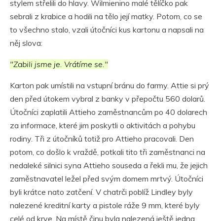
stylem střelili do hlavy. Wilmienino malé tělíčko pak
sebrali z krabice a hodili na tělo její matky. Potom, co se
to všechno stalo, vzali útočníci kus kartonu a napsali na
něj slova:
"Zabili jsme je. Vrátíme se."
Karton pak umístili na vstupní bránu do farmy. Attie si prý
den před útokem vybral z banky v přepočtu 560 dolarů.
Útočníci zaplatili Attieho zaměstnancům po 40 dolarech
za informace, které jim poskytli o aktivitách a pohybu
rodiny. Tři z útočníků totiž pro Attieho pracovali. Den
potom, co došlo k vraždě, potkali tito tři zaměstnanci na
nedaleké silnici syna Attieho souseda a řekli mu, že jejich
zaměstnavatel ležel před svým domem mrtvý. Útočníci
byli krátce nato zatčení. V chatrči poblíž Lindley byly
nalezené kreditní karty a pistole ráže 9 mm, které byly
celé od krve. Na místě činu byla nalezená ještě jedna