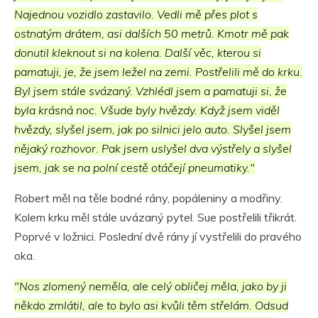
Najednou vozidlo zastavilo. Vedli mě přes plot s
ostnatým drátem, asi dalších 50 metrů. Kmotr mě pak
donutil kleknout si na kolena. Další věc, kterou si
pamatuji, je, že jsem ležel na zemi. Postřelili mě do krku.
Byl jsem stále svázaný. Vzhlédl jsem a pamatuji si, že
byla krásná noc. Všude byly hvězdy. Když jsem viděl
hvězdy, slyšel jsem, jak po silnici jelo auto. Slyšel jsem
nějaký rozhovor. Pak jsem uslyšel dva výstřely a slyšel
jsem, jak se na polní cestě otáčejí pneumatiky."
Robert měl na těle bodné rány, popáleniny a modřiny.
Kolem krku měl stále uvázaný pytel. Sue postřelili třikrát.
Poprvé v ložnici. Poslední dvě rány jí vystřelili do pravého
oka.
"Nos zlomený neměla, ale celý obličej měla, jako by ji
někdo zmlátil, ale to bylo asi kvůli těm střelám. Odsud