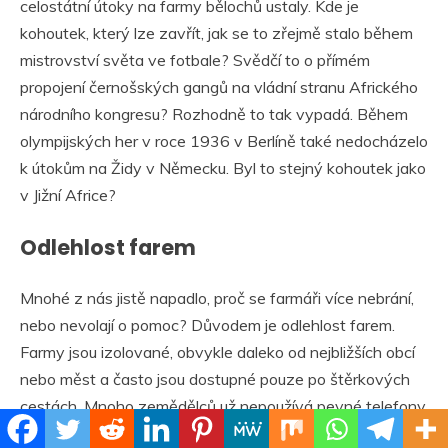
celostátní útoky na farmy bělochů ustaly. Kde je
kohoutek, který lze zavřít, jak se to zřejmě stalo během
mistrovství světa ve fotbale? Svědčí to o přímém
propojení černošských gangů na vládní stranu Afrického
národního kongresu? Rozhodně to tak vypadá. Během
olympijských her v roce 1936 v Berlíně také nedocházelo
k útokům na Židy v Německu. Byl to stejný kohoutek jako
v Jižní Africe?
Odlehlost farem
Mnohé z nás jistě napadlo, proč se farmáři více nebrání,
nebo nevolají o pomoc? Důvodem je odlehlost farem.
Farmy jsou izolované, obvykle daleko od nejbližších obcí
nebo měst a často jsou dostupné pouze po štěrkových
cestách. Mnoho zemědělců už nepoužívá pevné telefony
a na mnoha farmách je nedostatečný signál mobilních