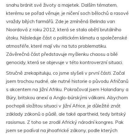
snahu bránit své životy a majetek. Dalším tématem,
kterému se pořad věnuje, je ničení soch bělochů a rasové
vraždy bílých farmářů. Zde je zmíněná Belinda van
Noordová z roku 2012, která se stala obětí brutálního
útoku. Následuje část o politickém klimatu a společenské
atmosféře, které mají vliv na tuto problematiku.
Závěrečná část představuje myšlenku chaosu a bílé
genocidy, která se objevuje v této kontroverzní situaci.
Stručně zrekapituluju, co jsme slyšeli v první části. Začal
jsem trochou nudné, ale nutné historie o původu Afričanů
s akcentem na Jižní Afriku. Pokračoval jsem Holanďany a
Búry, britskou anexí a Anglo-búrskými válkami. Abychom
pochopili složitou situaci v Jižní Africe, je důležité znát
základy zákonů o půdě, ale také apartheid, tedy britský
rasismus. Z toho se zrodil Africký národní kongres. Pak
jsem se podíval na jihoafrické zákony, podle kterých