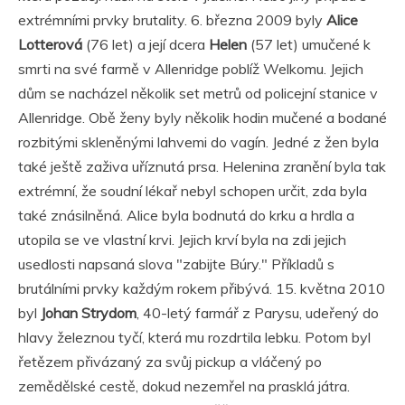
extrémními prvky brutality. 6. března 2009 byly
Alice
Lotterová
(76 let) a její dcera
Helen
(57 let) umučené k
smrti na své farmě v Allenridge poblíž Welkomu. Jejich
dům se nacházel několik set metrů od policejní stanice v
Allenridge. Obě ženy byly několik hodin mučené a bodané
rozbitými skleněnými lahvemi do vagín. Jedné z žen byla
také ještě zaživa uříznutá prsa. Helenina zranění byla tak
extrémní, že soudní lékař nebyl schopen určit, zda byla
také znásilněná. Alice byla bodnutá do krku a hrdla a
utopila se ve vlastní krvi. Jejich krví byla na zdi jejich
usedlosti napsaná slova "zabijte Búry." Příkladů s
brutálními prvky každým rokem přibývá. 15. května 2010
byl
Johan Strydom
, 40-letý farmář z Parysu, udeřený do
hlavy železnou tyčí, která mu rozdrtila lebku. Potom byl
řetězem přivázaný za svůj pickup a vláčený po
zemědělské cestě, dokud nezemřel na prasklá játra.