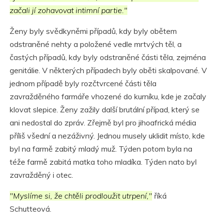
začali jí zohavovat intimní partie."
Ženy byly svědkyněmi případů, kdy byly obětem
odstraněné nehty a položené vedle mrtvých těl, a
častých případů, kdy byly odstraněné části těla, zejména
genitálie. V některých případech byly oběti skalpované. V
jednom případě byly rozčtvrcené části těla
zavražděného farmáře vhozené do kurníku, kde je začaly
klovat slepice. Ženy zažily další brutální případ, který se
ani nedostal do zpráv. Zřejmě byl pro jihoafrická média
příliš všední a nezáživný. Jednou musely uklidit místo, kde
byl na farmě zabitý mladý muž. Týden potom byla na
téže farmě zabitá matka toho mladíka. Týden nato byl
zavražděný i otec.
"Myslíme si, že chtěli prodloužit utrpení,"
říká
Schutteová.