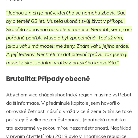
"Jednou z nich je hněv, kterého se nemohu zbavit. Sue
bylo téměř 65 let. Musela ukončit svůj život v příkopu.
Skončila zohavená na stole v márnici. Nemohl jsem ji ani
pořádně pohřbít. Musela být zpopelněná. Teď už vím,
jakou váhu má mozek mé ženy. Znám váhu jejího srdce.
A její ledviny. Nechtěli mi dát pitevní zprávu, tak jsem ji
musel získat zadními vrátky z britského konzulátu."
Brutalita: Případy obecně
Abychom více chápali jihoafrický region, musíme vstřebat
další informace. V předminulé kapitole jsem hovořil o
obrovské četnosti násilí a vražd v celé zemi. S tím se také
pojí stejně velká nezaměstnanost. Jihoafrická republika
trpí extrémně vysokou mírou nezaměstnanosti. Například
v prvním čtvrtletí roku 2018 bylo v Jihoafrické republice