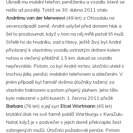
Ukradli mu mobilní telefon, peněženku a vozidlo, které se
našlo až později. Totéž se 30. dubna 2011 stalo
Andrému van der Merweovi
(49 let) z Ottosdalu na
severozápadě země. André uslyšel před domem hluk a
šel to prozkoumat, když v tom na něj mířili pistolí tři muži.
Střelili ho do hrudníku, zad a hlavy. Ještě živý byl André
přivázaný k vlastnímu vozidlu ostnatým drátem kolem
nohou a vlečený přibližně 1,5 km, dokud se vozidlo
nepřevrátilo. Potom, co byl André mrtev, útočníci utekli s
trochou jídla, penězi, mobilním telefonem a oblečením. V
jiném případě byl farmář dvěma útočníky tažený za
vlastním traktorem a potom přejetý pluhem. Jeho tělo
bylo nalezené v pěti kusech. 1. června 2011 přežili
Barbara
(76 let) a její syn
Etcel Wortmann
(45 let)
brutální útok na své farmě poblíž Wartburgu v KwaZulu-
Natal, když je v podvečer v jejich domě překvapilo šest
ozbrojených mužů. Útočníci požadovali peníze. Potom