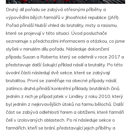
Druhý díl pořadu se zabývá otřesnými příběhy a
výpověďmi bílých farmářů v Jihoafrické republice (JAR).
Pořad přináší hlubší vhled do brutality, msty a rasismu,
které se projevují v této situaci. Úvod posluchače
seznamuje s předchozími informacemi a otázkou, co jsme
slyšeli v minulém dílu pořadu. Následuje dokončení
případu Susan a Roberta, který se odehrál v roce 2017 a
představuje další šokující příklad násilí a brutality. Po této
úvodní části následují dvě sekce, které se zabývají
brutalitou. První se zaměřuje na obecné případy násilí,
zatímco druhá přináší konkrétní příklady brutálních činů.
Jedním z nich je případ jatek v Lindley z roku 2010, který
byl jedním z nejkrvavějších útoků na farmu bělochů. Další
část se zabývá odlehlostí farem a obtížemi, které farmáři
čelí v izolovaných oblastech. Po ní následuje sekce o
farmářích, kteří se brání, představující jejich příběhy a