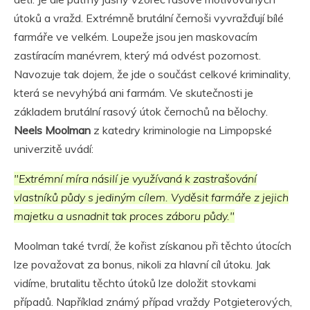
útoků a vražd. Extrémně brutální černoši vyvražďují bílé
farmáře ve velkém. Loupeže jsou jen maskovacím
zastíracím manévrem, který má odvést pozornost.
Navozuje tak dojem, že jde o součást celkové kriminality,
která se nevyhýbá ani farmám. Ve skutečnosti je
základem brutální rasový útok černochů na bělochy.
Neels Moolman
z katedry kriminologie na Limpopské
univerzitě uvádí:
"Extrémní míra násilí je využívaná k zastrašování
vlastníků půdy s jediným cílem. Vyděsit farmáře z jejich
majetku a usnadnit tak proces záboru půdy."
Moolman také tvrdí, že kořist získanou při těchto útocích
lze považovat za bonus, nikoli za hlavní cíl útoku. Jak
vidíme, brutalitu těchto útoků lze doložit stovkami
případů. Například známý případ vraždy Potgieterových,