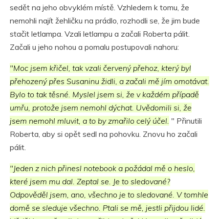
sedět na jeho obvyklém místě. Vzhledem k tomu, že
nemohli najít žehličku na prádlo, rozhodli se, že jim bude
stačit letlampa. Vzali letlampu a začali Roberta pálit.
Začali u jeho nohou a pomalu postupovali nahoru:
"Moc jsem křičel, tak vzali červený přehoz, který byl
přehozený přes Susaninu židli, a začali mě jím omotávat.
Bylo to tak těsné. Myslel jsem si, že v každém případě
umřu, protože jsem nemohl dýchat. Uvědomili si, že
jsem nemohl mluvit, a to by zmařilo celý účel.
" Přinutili
Roberta, aby si opět sedl na pohovku. Znovu ho začali
pálit.
"Jeden z nich přinesl notebook a požádal mě o heslo,
které jsem mu dal. Zeptal se. Je to sledované?
Odpověděl jsem, ano, všechno je to sledované. V tomhle
domě se sleduje všechno. Ptali se mě, jestli přijdou lidé.