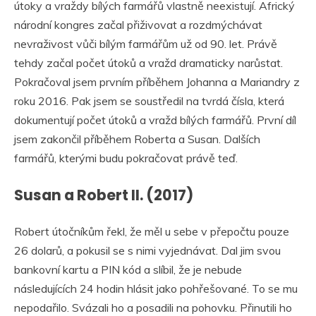
útoky a vraždy bílých farmářů vlastně neexistují. Africký
národní kongres začal přiživovat a rozdmýchávat
nevraživost vůči bílým farmářům už od 90. let. Právě
tehdy začal počet útoků a vražd dramaticky narůstat.
Pokračoval jsem prvním příběhem Johanna a Mariandry z
roku 2016. Pak jsem se soustředil na tvrdá čísla, která
dokumentují počet útoků a vražd bílých farmářů. První díl
jsem zakončil příběhem Roberta a Susan. Dalších
farmářů, kterými budu pokračovat právě teď.
Susan a Robert II. (2017)
Robert útočníkům řekl, že měl u sebe v přepočtu pouze
26 dolarů, a pokusil se s nimi vyjednávat. Dal jim svou
bankovní kartu a PIN kód a slíbil, že je nebude
následujících 24 hodin hlásit jako pohřešované. To se mu
nepodařilo. Svázali ho a posadili na pohovku. Přinutili ho