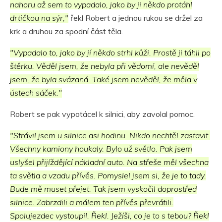
nahoru až sem to vypadalo, jako by ji někdo protáhl
drtičkou na sýr,"
řekl Robert a jednou rukou se držel za
krk a druhou za spodní část těla.
"Vypadalo to, jako by jí někdo strhl kůži. Prostě ji táhli po
štěrku. Věděl jsem, že nebyla při vědomí, ale nevěděl
jsem, že byla svázaná. Také jsem nevěděl, že měla v
ústech sáček."
Robert se pak vypotácel k silnici, aby zavolal pomoc.
"Strávil jsem u silnice asi hodinu. Nikdo nechtěl zastavit.
Všechny kamiony houkaly. Bylo už světlo. Pak jsem
uslyšel přijíždějící nákladní auto. Na střeše měl všechna
ta světla a vzadu přívěs. Pomyslel jsem si, že je to tady.
Bude mě muset přejet. Tak jsem vyskočil doprostřed
silnice. Zabrzdili a málem ten přívěs převrátili.
Spolujezdec vystoupil. Řekl. Ježíši, co je to s tebou? Řekl