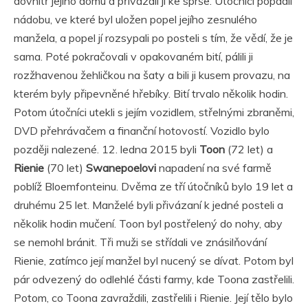
dovnitř jejího domu a přivázali ji ke sprše. Útočníci popadli
nádobu, ve které byl uložen popel jejího zesnulého
manžela, a popel jí rozsypali po posteli s tím, že vědí, že je
sama. Poté pokračovali v opakovaném bití, pálili ji
rozžhavenou žehličkou na šaty a bili ji kusem provazu, na
kterém byly připevněné hřebíky. Bití trvalo několik hodin.
Potom útočníci utekli s jejím vozidlem, střelnými zbraněmi,
DVD přehrávačem a finanční hotovostí. Vozidlo bylo
později nalezené. 12. ledna 2015 byli
Toon
(72 let) a
Rienie
(70 let)
Swanepoelovi
napadení na své farmě
poblíž Bloemfonteinu. Dvěma ze tří útočníků bylo 19 let a
druhému 25 let. Manželé byli přivázaní k jedné posteli a
několik hodin mučení. Toon byl postřelený do nohy, aby
se nemohl bránit. Tři muži se střídali ve znásilňování
Rienie, zatímco její manžel byl nucený se dívat. Potom byl
pár odvezený do odlehlé části farmy, kde Toona zastřelili.
Potom, co Toona zavraždili, zastřelili i Rienie. Její tělo bylo