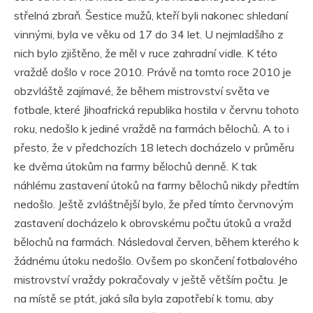
střelná zbraň. Šestice mužů, kteří byli nakonec shledaní
vinnými, byla ve věku od 17 do 34 let. U nejmladšího z
nich bylo zjištěno, že měl v ruce zahradní vidle. K této
vraždě došlo v roce 2010. Právě na tomto roce 2010 je
obzvláště zajímavé, že během mistrovství světa ve
fotbale, které Jihoafrická republika hostila v červnu tohoto
roku, nedošlo k jediné vraždě na farmách bělochů. A to i
přesto, že v předchozích 18 letech docházelo v průměru
ke dvěma útokům na farmy bělochů denně. K tak
náhlému zastavení útoků na farmy bělochů nikdy předtím
nedošlo. Ještě zvláštnější bylo, že před tímto červnovým
zastavení docházelo k obrovskému počtu útoků a vražd
bělochů na farmách. Následoval červen, během kterého k
žádnému útoku nedošlo. Ovšem po skončení fotbalového
mistrovství vraždy pokračovaly v ještě větším počtu. Je
na místě se ptát, jaká síla byla zapotřebí k tomu, aby