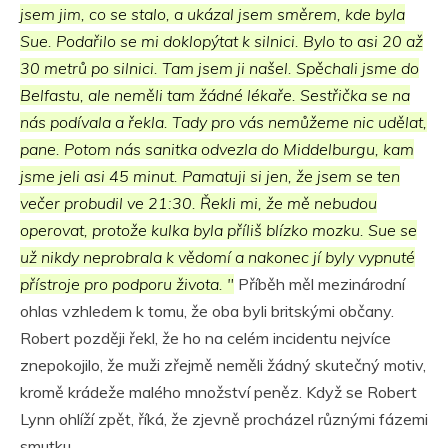
jsem jim, co se stalo, a ukázal jsem směrem, kde byla
Sue. Podařilo se mi doklopýtat k silnici. Bylo to asi 20 až
30 metrů po silnici. Tam jsem ji našel. Spěchali jsme do
Belfastu, ale neměli tam žádné lékaře. Sestřička se na
nás podívala a řekla. Tady pro vás nemůžeme nic udělat,
pane. Potom nás sanitka odvezla do Middelburgu, kam
jsme jeli asi 45 minut. Pamatuji si jen, že jsem se ten
večer probudil ve 21:30. Řekli mi, že mě nebudou
operovat, protože kulka byla příliš blízko mozku. Sue se
už nikdy neprobrala k vědomí a nakonec jí byly vypnuté
přístroje pro podporu života. "
Příběh měl mezinárodní
ohlas vzhledem k tomu, že oba byli britskými občany.
Robert později řekl, že ho na celém incidentu nejvíce
znepokojilo, že muži zřejmě neměli žádný skutečný motiv,
kromě krádeže malého množství peněz. Když se Robert
Lynn ohlíží zpět, říká, že zjevně procházel různými fázemi
smutku.