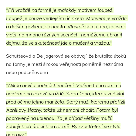
"Při vraždě na farmě je málokdy motivem loupež.
Loupež je pouze vedlejším účinkem. Motivem je vražda,
a dalším prvkem je pomsta. Vlastně se po tom, co jsme
viděli na mnoha různých scénách, nemůžeme ubránit
dojmu, že ve skutečnosti jde o mučení a vraždu."
Schutteová a De Jagerová se obávají, že brutalita útoků
na farmy je mezi širokou veřejností poměrně neznámá
nebo podceňovaná.
"Nikdo neví o hodinách mučení. Vidíme to na tom, co
najdeme po takové vraždě. Stará žena, kterou znásilní
před očima jejího manžela. Starý muž, kterému přeřízli
Achillovy šlachy, takže už nemohl chodit. Potom byl
popravený na kolenou. To je případ většiny mužů
zabitých při útocích na farmě. Byli zastřelení ve stylu
popravy."