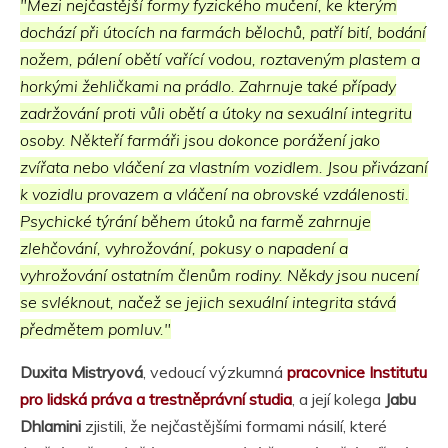
"Mezi nejčastější formy fyzického mučení, ke kterým
dochází při útocích na farmách bělochů, patří bití, bodání
nožem, pálení obětí vařící vodou, roztaveným plastem a
horkými žehličkami na prádlo. Zahrnuje také případy
zadržování proti vůli obětí a útoky na sexuální integritu
osoby. Někteří farmáři jsou dokonce porážení jako
zvířata nebo vláčení za vlastním vozidlem. Jsou přivázaní
k vozidlu provazem a vláčení na obrovské vzdálenosti.
Psychické týrání během útoků na farmě zahrnuje
zlehčování, vyhrožování, pokusy o napadení a
vyhrožování ostatním členům rodiny. Někdy jsou nucení
se svléknout, načež se jejich sexuální integrita stává
předmětem pomluv."
Duxita Mistryová
, vedoucí výzkumná
pracovnice Institutu
pro lidská práva a trestněprávní studia
, a její kolega
Jabu
Dhlamini
zjistili, že nejčastějšími formami násilí, které