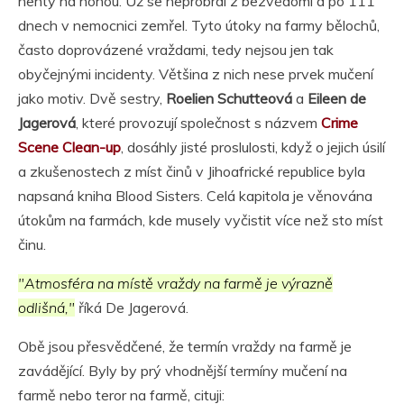
nehty na nohou. Už se neprobral z bezvědomí a po 111
dnech v nemocnici zemřel. Tyto útoky na farmy bělochů,
často doprovázené vraždami, tedy nejsou jen tak
obyčejnými incidenty. Většina z nich nese prvek mučení
jako motiv. Dvě sestry,
Roelien Schutteová
a
Eileen de
Jagerová
, které provozují společnost s názvem
Crime
Scene Clean-up
, dosáhly jisté proslulosti, když o jejich úsilí
a zkušenostech z míst činů v Jihoafrické republice byla
napsaná kniha Blood Sisters. Celá kapitola je věnována
útokům na farmách, kde musely vyčistit více než sto míst
činu.
"Atmosféra na místě vraždy na farmě je výrazně
odlišná,"
říká De Jagerová.
Obě jsou přesvědčené, že termín vraždy na farmě je
zavádějící. Byly by prý vhodnější termíny mučení na
farmě nebo teror na farmě, cituji: