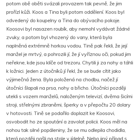
potom obě oběti svázali provazem tak pevně, že jim
prořízl kůži. Koos a Tina byli potom oddělení. Koos byl
odvedený do koupelny a Tina do obývacího pokoje.
Koosovi byl nasazen roubík, aby nemohl vydávat žádné
zvuky, a potom byl vhozený do vany, která byla
naplněná extrémně horkou vodou. Tině pak řekli, že její
manžel je mrtvý, a pohrozili jí, že jí vyříznou oči, pokud jim
neřekne, kde jsou klíče od trezoru. Chytili ji za nohy a táhli
k ložnici. Jeden z útočníků jí řekl, že se bude cítit jako
výjimečná žena. Byla položená na chodbu, načež jí
útočníci šlapali na prsa, nohy a břicho. Útočníci později
utekli s vozem manželů, naloženým televizí, dvěma šicími
stroji, střelnými zbraněmi, šperky a v přepočtu 20 dolary
v hotovosti. Tině se podařilo doplazit ke Koosovi,
osvobodit ho ze spoutání a zavolat policii. Koos měl na
nohou tak silné popáleniny, že se mu odlepila chodidla,
která později našli na stole v jídelně. Nebo jiný případ s