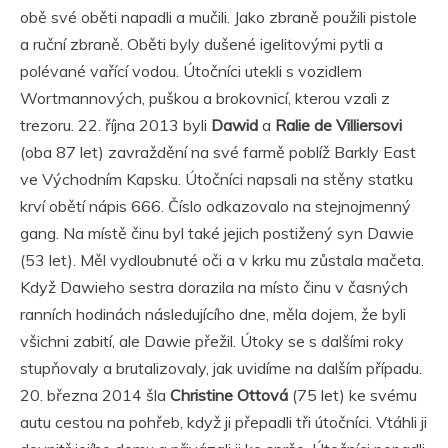
obě své oběti napadli a mučili. Jako zbraně použili pistole
a ruční zbraně. Oběti byly dušené igelitovými pytli a
polévané vařící vodou. Útočníci utekli s vozidlem
Wortmannových, puškou a brokovnicí, kterou vzali z
trezoru. 22. října 2013 byli
Dawid
a
Ralie de Villiersovi
(oba 87 let) zavraždění na své farmě poblíž Barkly East
ve Východním Kapsku. Útočníci napsali na stěny statku
krví obětí nápis 666. Číslo odkazovalo na stejnojmenný
gang. Na místě činu byl také jejich postižený syn Dawie
(53 let). Měl vydloubnuté oči a v krku mu zůstala mačeta.
Když Dawieho sestra dorazila na místo činu v časných
ranních hodinách následujícího dne, měla dojem, že byli
všichni zabití, ale Dawie přežil. Útoky se s dalšími roky
stupňovaly a brutalizovaly, jak uvidíme na dalším případu.
20. března 2014 šla
Christine Ottová
(75 let) ke svému
autu cestou na pohřeb, když ji přepadli tři útočníci. Vtáhli ji