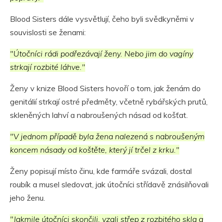
Blood Sisters dále vysvětlují, čeho byli svědkyněmi v
souvislosti se ženami:
"Útočníci rádi podřezávají ženy. Nebo jim do vagíny
strkají rozbité láhve."
Ženy v knize Blood Sisters hovoří o tom, jak ženám do
genitálií strkají ostré předměty, včetně rybářských prutů,
skleněných lahví a nabroušených násad od košťat.
"V jednom případě byla žena nalezená s nabroušeným
koncem násady od koštěte, který jí trčel z krku."
Ženy popisují místo činu, kde farmáře svázali, dostal
roubík a musel sledovat, jak útočníci střídavě znásilňovali
jeho ženu.
"Jakmile útočníci skončili, vzali střep z rozbitého skla a