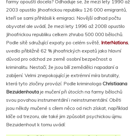
farmy opouští docela? Odhaduje se, že mezi lety 1990 až
2003 opustilo Jihoafrickou republiku 126 000 emigrantů,
kteří se sami přihlásili k emigraci. Novější odhad počtu
obyvatel ale uvádí, že mezi lety 1996 až 2008 opustilo
Jihoafrickou republiku celkem zhruba 500 000 bělochů.
Podle sítě sdružující expaty po celém světě,
InterNations
,
uvedlo přibližně 62 % jihoafrických expatů jako hlavní
důvod pro odchod ze země osobní bezpečnost a
kriminalitu. Nestačí, že jsou bílí zemědělci napadaní a
zabíjení. Velmi znepokojující je extrémní míra brutality,
která tyto zločiny provází. Podle kriminologa
Christiaana
Bezuidenhouta
je mučení při útocích na farmy bělochů
svou povahou instrumentální i neinstrumentální. Oběti
jsou někdy mučené s cílem něco od nich získat, například
klíče od trezoru, ale také jim způsobit psychickou újmu.
Bezuidenhout k tomu uvádí: