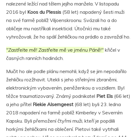
nalezené ležící nad tělem jejího manžela. V listopadu
2016 byl
Koos du Plessis
(58 let) napadený šesti muži
na své farmě poblíž Viljoenskroonu. Svázali ho a do
obličeje mu nastříkali insekticid. Útočníci mu také
vyhrožovali, že ho spálí žehličkou na prádlo a zavraždí ho.
"Zastřelte mě! Zastřelte mě ve jménu Páně!"
křičel v
časných ranních hodinách.
Mučit ho ale podle plánu nemohli, když se jim nepodařilo
žehličku rozžhavit. Utekli s jeho střelnými zbraněmi,
elektronickým vybavením, peněženkou a vozidlem. Byl
těžce traumatizovaný. Známý podnikatel
Piet Els
(66 let)
a jeho přítel
Riekie Alsemgeest
(68 let) byli 23. ledna
2018 napadení na farmě poblíž Kimberley v Severním
Kapsku. Byli přemožení čtyřmi muži, kteří je popálili
horkými žehličkami na oblečení. Pietovi také vytrhali