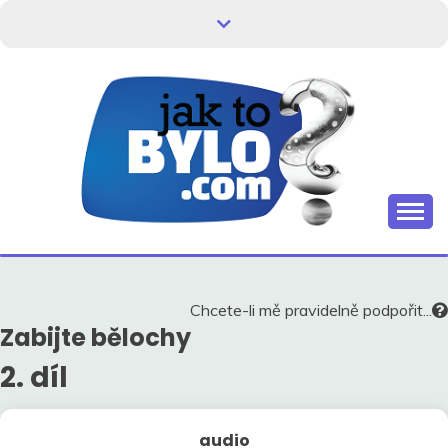
Skip
to
content
Kdo neví, jak to bylo, neovlivní, jak to bude.
HISTORIE V
SOUVISLOSTECH
Chcete-li mě pravidelně podpořit...
Zabijte bělochy
2. díl
audio