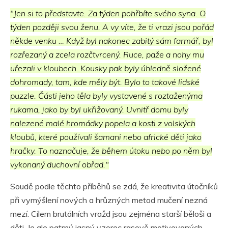
"Jen si to představte. Za týden pohřbíte svého syna. O
týden později svou ženu. A vy víte, že ti vrazi jsou pořád
někde venku … Když byl nakonec zabitý sám farmář, byl
rozřezaný a zcela rozčtvrcený. Ruce, paže a nohy mu
uřezali v kloubech. Kousky pak byly úhledně složené
dohromady, tam, kde měly být. Bylo to takové lidské
puzzle. Části jeho těla byly vystavené s roztaženýma
rukama, jako by byl ukřižovaný. Uvnitř domu byly
nalezené malé hromádky popela a kosti z volských
kloubů, které používali šamani nebo africké děti jako
hračky. To naznačuje, že během útoku nebo po něm byl
vykonaný duchovní obřad."
Soudě podle těchto příběhů se zdá, že kreativita útočníků
při vymýšlení nových a hrůzných metod mučení nezná
mezí. Cílem brutálních vražd jsou zejména starší běloši a
děti. Je ale patrný jasný vzorec rasově motivovaných