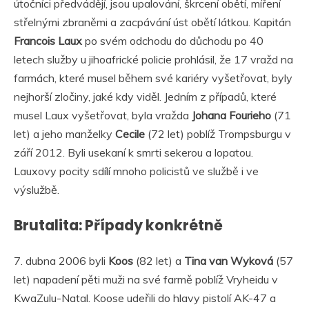
útočníci předvádějí, jsou upalování, škrcení obětí, míření
střelnými zbraněmi a zacpávání úst obětí látkou. Kapitán
Francois Laux
po svém odchodu do důchodu po 40
letech služby u jihoafrické policie prohlásil, že 17 vražd na
farmách, které musel během své kariéry vyšetřovat, byly
nejhorší zločiny, jaké kdy viděl. Jedním z případů, které
musel Laux vyšetřovat, byla vražda
Johana Fourieho
(71
let) a jeho manželky
Cecile
(72 let) poblíž Trompsburgu v
září 2012. Byli usekaní k smrti sekerou a lopatou.
Lauxovy pocity sdílí mnoho policistů ve službě i ve
výslužbě.
Brutalita: Případy konkrétně
7. dubna 2006 byli
Koos
(82 let) a
Tina van Wyková
(57
let) napadení pěti muži na své farmě poblíž Vryheidu v
KwaZulu-Natal. Koose udeřili do hlavy pistolí AK-47 a