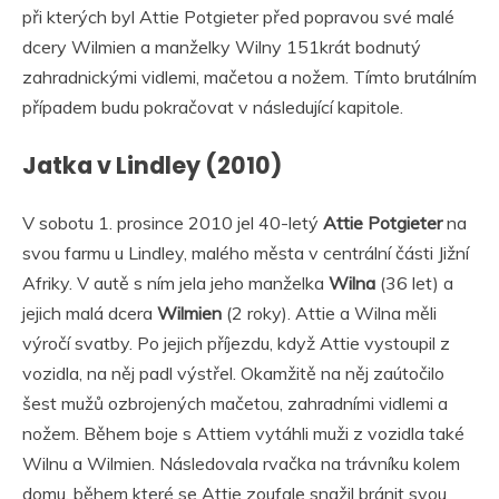
při kterých byl Attie Potgieter před popravou své malé
dcery Wilmien a manželky Wilny 151krát bodnutý
zahradnickými vidlemi, mačetou a nožem. Tímto brutálním
případem budu pokračovat v následující kapitole.
Jatka v Lindley (2010)
V sobotu 1. prosince 2010 jel 40-letý
Attie Potgieter
na
svou farmu u Lindley, malého města v centrální části Jižní
Afriky. V autě s ním jela jeho manželka
Wilna
(36 let) a
jejich malá dcera
Wilmien
(2 roky). Attie a Wilna měli
výročí svatby. Po jejich příjezdu, když Attie vystoupil z
vozidla, na něj padl výstřel. Okamžitě na něj zaútočilo
šest mužů ozbrojených mačetou, zahradními vidlemi a
nožem. Během boje s Attiem vytáhli muži z vozidla také
Wilnu a Wilmien. Následovala rvačka na trávníku kolem
domu, během které se Attie zoufale snažil bránit svou