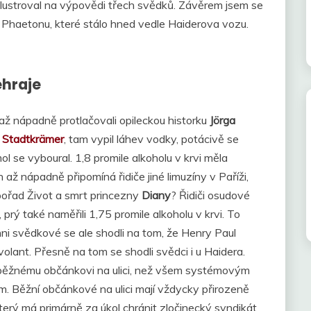
 ilustroval na výpovědi třech svědků. Závěrem jsem se
Phaetonu, které stálo hned vedle Haiderova vozu.
ehraje
až nápadně protlačovali opileckou historku
Jörga
ě
Stadtkrämer
, tam vypil láhev vodky, potácivě se
ol se vyboural. 1,8 promile alkoholu v krvi měla
 až nápadně připomíná řidiče jiné limuzíny v Paříži,
pořad Život a smrt princezny
Diany
? Řidiči osudové
prý také naměřili 1,75 promile alkoholu v krvi. To
ni svědkové se ale shodli na tom, že Henry Paul
volant. Přesně na tom se shodli svědci i u Haidera.
ěžnému občánkovi na ulici, než všem systémovým
. Běžní občánkové na ulici mají vždycky přirozeně
terý má primárně za úkol chránit zločinecký syndikát