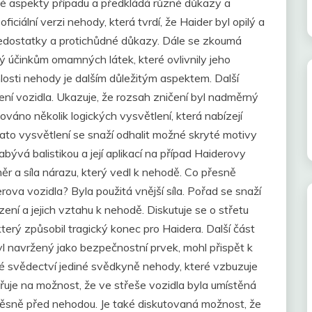
é aspekty případu a předkládá různé důkazy a
ficiální verzi nehody, která tvrdí, že Haider byl opilý a
a nedostatky a protichůdné důkazy. Dále se zkoumá
ý účinkům omamných látek, které ovlivnily jeho
losti nehody je dalším důležitým aspektem. Další
ní vozidla. Ukazuje, že rozsah zničení byl nadměrný
váno několik logických vysvětlení, která nabízejí
Tato vysvětlení se snaží odhalit možné skryté motivy
abývá balistikou a její aplikací na případ Haiderovy
r a síla nárazu, který vedl k nehodě. Co přesně
ova vozidla? Byla použitá vnější síla. Pořad se snaží
ení a jejich vztahu k nehodě. Diskutuje se o střetu
terý způsobil tragický konec pro Haidera. Další část
yl navržený jako bezpečnostní prvek, mohl přispět k
é svědectví jediné svědkyně nehody, které vzbuzuje
uje na možnost, že ve střeše vozidla byla umístěná
těsně před nehodou. Je také diskutovaná možnost, že