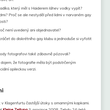
adíka, který měl s Haiderem láhev vodky vypít?
idmi? Proč se ale nestyděl před lidmi v narvaném gay
osti?
Proč není uvedený ani objednavatel?
kráčet do diskrétního gay klubu a jednoduše si vyfotit
pody fotografovi také zábavně pózovali?
 dojem, že fotografie měla být podstrčeným
ální opileckou verzi.
mi
ýt v Klagenfurtu častější útoky s omamnými kapkami.
al
Kleine Zeitung
3. prosince 2008. Tehdy 24-letá