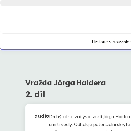
Skip
to
content
Kdo neví, jak to bylo, neovlivní, jak to bude.
HISTORIE V SOUVI
Historie v souvisl
Vražda Jörga Haidera
2. díl
audio
Druhý díl se zabývá smrtí Jörga Haidera
úmrtí vedly. Odhaluje potenciální skryté f