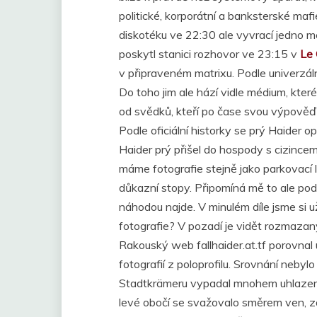
politické, korporátní a banksterské mafie
diskotéku ve 22:30 ale vyvrací jedno 
poskytl stanici rozhovor ve 23:15 v
Le 
v připraveném matrixu. Podle univerzáln
Do toho jim ale hází vidle médium, kter
od svědků, kteří po čase svou výpověď z
Podle oficiální historky se prý Haider 
Haider prý přišel do hospody s cizincem, 
máme fotografie stejně jako parkovací 
důkazní stopy. Připomíná mě to ale pods
náhodou najde. V minulém díle jsme si už 
fotografie? V pozadí je vidět rozmazaný
Rakouský web fallhaider.at.tf porovnal 
fotografií z poloprofilu. Srovnání neby
Stadtkrämeru vypadal mnohem uhlazeněj
levé obočí se svažovalo směrem ven, z