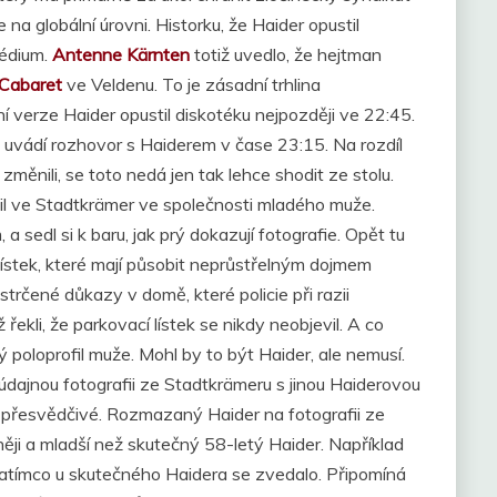
 na globální úrovni. Historku, že Haider opustil
médium.
Antenne Kärnten
totiž uvedlo, že hejtman
Cabaret
ve Veldenu. To je zásadní trhlina
í verze Haider opustil diskotéku nejpozději ve 22:45.
é uvádí rozhovor s Haiderem v čase 23:15. Na rozdíl
měnili, se toto nedá jen tak lehce shodit ze stolu.
opil ve Stadtkrämer ve společnosti mladého muže.
a sedl si k baru, jak prý dokazují fotografie. Opět tu
lístek, které mají působit neprůstřelným dojmem
trčené důkazy v domě, které policie při razii
řekli, že parkovací lístek se nikdy neobjevil. A co
 poloprofil muže. Mohl by to být Haider, ale nemusí.
údajnou fotografii ze Stadtkrämeru s jinou Haiderovou
lo přesvědčivé. Rozmazaný Haider na fotografii ze
i a mladší než skutečný 58-letý Haider. Například
atímco u skutečného Haidera se zvedalo. Připomíná