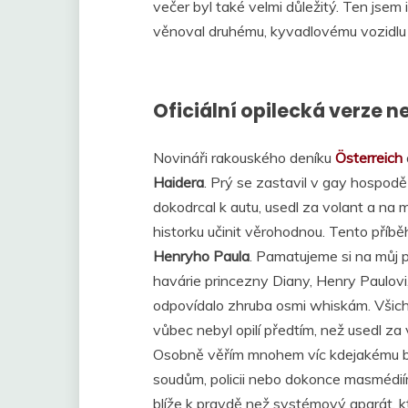
večer byl také velmi důležitý. Ten jsem
věnoval druhému, kyvadlovému vozidlu 
Oficiální opilecká verze n
Novináři rakouského deníku
Österreich
Haidera
. Prý se zastavil v gay hospod
dokodrcal k autu, usedl za volant a na m
historku učinit věrohodnou. Tento příběh
Henryho Paula
. Pamatujeme si na můj 
havárie princezny Diany, Henry Paulovi, 
odpovídalo zhruba osmi whiskám. Všich
vůbec nebyl opilí předtím, než usedl za 
Osobně věřím mnohem víc kdejakému b
soudům, policii nebo dokonce masmédiím
blíže k pravdě než systémový aparát, k