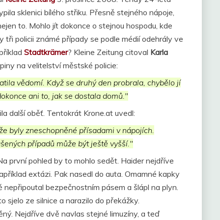
la sklenici bílého střiku. Přesně stejného nápoje,
 nejen to. Mohlo jít dokonce o stejnou hospodu, kde
tři policii známé případy se podle médií odehrály ve
příklad
Stadtkrämer
? Kleine Zeitung citoval
Karla
iny na velitelství městské policie:
atila vědomí. Když se druhý den probrala, chybělo jí
dokonce ani to, jak se dostala domů."
sila další oběť. Tentokrát Krone.at uvedl:
, že byly zneschopněné přísadami v nápojích.
šených případů může být ještě vyšší."
Na první pohled by to mohlo sedět. Haider nejdříve
například extázi. Pak nasedl do auta. Omamné kapky
utě nepřipoutal bezpečnostním pásem a šlápl na plyn.
 sjelo ze silnice a narazilo do překážky.
ný. Nejdříve dvě navlas stejné limuzíny, a teď