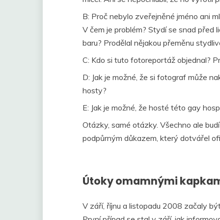
B: Proč nebylo zveřejněné jméno ani ml
V čem je problém? Stydí se snad před l
baru? Prodělal nějakou přeměnu stydliv
C: Kdo si tuto fotoreportáž objednal? 
D: Jak je možné, že si fotograf může na
hosty?
E: Jak je možné, že hosté této gay hos
Otázky, samé otázky. Všechno ale budí
podpůrným důkazem, který dotvářel ofici
Útoky omamnými kapka
V září, říjnu a listopadu 2008 začaly b
První případ se stal v září, jak informov