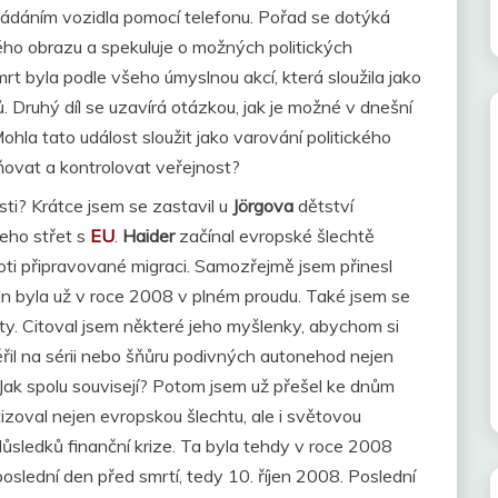
dáním vozidla pomocí telefonu. Pořad se dotýká
ho obrazu a spekuluje o možných politických
rt byla podle všeho úmyslnou akcí, která sloužila jako
. Druhý díl se uzavírá otázkou, jak je možné v dnešní
Mohla tato událost sloužit jako varování politického
ňovat a kontrolovat veřejnost?
ásti? Krátce jsem se zastavil u
Jörgova
dětství
jeho střet s
EU
.
Haider
začínal evropské šlechtě
ti připravované migraci. Samozřejmě jsem přinesl
ln byla už v roce 2008 v plném proudu. Také jsem se
sty. Citoval jsem některé jeho myšlenky, abychom si
ěřil na sérii nebo šňůru podivných autonehod nejen
 Jak spolu souvisejí? Potom jsem už přešel ke dnům
tizoval nejen evropskou šlechtu, ale i světovou
 důsledků finanční krize. Ta byla tehdy v roce 2008
oslední den před smrtí, tedy 10. říjen 2008. Poslední