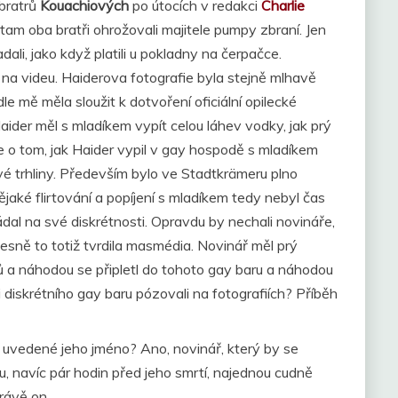
 bratrů
Kouachiových
po útocích v redakci
Charlie
tam oba bratři ohrožovali majitele pumpy zbraní. Jen
li, jako když platili u pokladny na čerpačce.
na videu. Haiderova fotografie byla stejně mlhavě
le mě měla sloužit k dotvoření oficiální opilecké
ider měl s mladíkem vypít celou láhev vodky, jak prý
rze o tom, jak Haider vypil v gay hospodě s mladíkem
vé trhliny. Především bylo ve Stadtkrämeru plno
nějaké flirtování a popíjení s mladíkem tedy nebyl čas
ádal na své diskrétnosti. Opravdu by nechali novináře,
řesně to totiž tvrdila masmédia. Novinář měl prý
a náhodou se připletl do tohoto gay baru a náhodou
 diskrétního gay baru pózovali na fotografiích? Příběh
í uvedené jeho jméno? Ano, novinář, který by se
u, navíc pár hodin před jeho smrtí, najednou cudně
právě on.