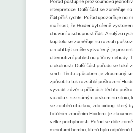
Pořad postupně prozkoumává jednotliv
interpretace. Další část se zaměřuje na o
řídil příliš rychle. Pořad upozorňuje n
možnost, že Haider byl cíleně vystaven
chování a schopnost řídit. Analýza rych
kapitola se zaměřuje na rozsah poškoze
a mohl být uměle vytvořený. Je prezento
alternativní pohled na příčiny nehody. 
a okolnosti. Další část pořadu se také z
smrti. Tímto způsobem je zkoumaný smě
způsobilo tak rozsáhlé poškození Haider
vyvodit závěr o příčinách těchto poškoz
vozidla s neznámým prvkem na silnici, k
se zaobírá otázkou, zda airbag, který b
fatálním zraněním Haidera. Je zkouman
velké pochybnosti. Pořad se dále zaměř
miniaturní bomba, která byla odpálená 