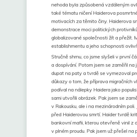
nehoda byla způsobená vzdáleným ovlá
také tématu ničení Haiderova posmrtné
motivacích za těmito činy. Haiderova sm
demonstrace moci politických protivníků
globalizované společnosti žít a přežít. 
establishmentu a jeho schopnosti ovliv
Stručně shrnu, co jsme slyšeli v první č
a dospívání. Potom jsem se zaměřil na 
dupat na paty a tvrdě se vymezoval pro
důkazy o tom, že příprava migračních v
podíval na nálepky Haidera jako populi
sami utvořili obrázek. Pak jsem se zam
v Rakousku, ale i na mezinárodním poli.
před Haiderovou smrtí. Haider tvrdě kri
bankovní mafii, kterou otevřeně vinil z
v plném proudu. Pak jsem už přešel na p