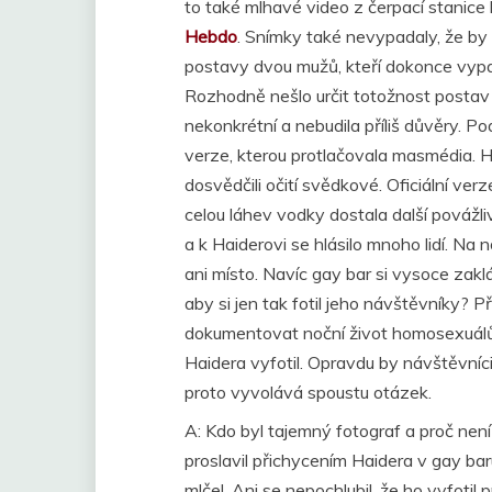
to také mlhavé video z čerpací stanice
Hebdo
. Snímky také nevypadaly, že by 
postavy dvou mužů, kteří dokonce vypada
Rozhodně nešlo určit totožnost postav 
nekonkrétní a nebudila příliš důvěry. Pod
verze, kterou protlačovala masmédia. Ha
dosvědčili očití svědkové. Oficiální ve
celou láhev vodky dostala další povážli
a k Haiderovi se hlásilo mnoho lidí. Na 
ani místo. Navíc gay bar si vysoce zakl
aby si jen tak fotil jeho návštěvníky? P
dokumentovat noční život homosexuálů 
Haidera vyfotil. Opravdu by návštěvníci
proto vyvolává spoustu otázek.
A: Kdo byl tajemný fotograf a proč nen
proslavil přichycením Haidera v gay bar
mlčel. Ani se nepochlubil, že ho vyfotil 