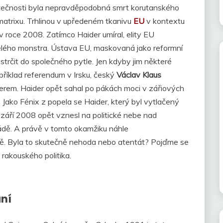
utečnosti byla nepravděpodobná smrt korutanského
matrixu. Trhlinou v upředeném tkanivu
EU
v kontextu
 roce 2008. Zatímco Haider umíral, elity EU
umělého monstra. Ústava EU, maskovaná jako reformní
trčit do společného pytle. Jen kdyby jim některé
příklad referendum v Irsku, český
Václav Klaus
rem. Haider opět sahal po pákách moci v zářiových
 Jako Fénix z popela se Haider, který byl vytlačený
září 2008 opět vznesl na politické nebe nad
ládě. A právě v tomto okamžiku náhle
dě. Byla to skutečně nehoda nebo atentát? Pojďme se
rakouského politika.
ání