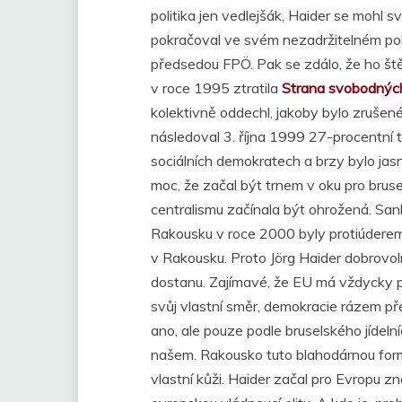
politika jen vedlejšák, Haider se mohl s
pokračoval ve svém nezadržitelném pol
předsedou FPÖ. Pak se zdálo, že ho ště
v roce 1995 ztratila
Strana svobodnýc
kolektivně oddechl, jakoby bylo zrušené 
následoval 3. října 1999 27-procentní tr
sociálních demokratech a brzy bylo jasné
moc, že začal být trnem v oku pro bru
centralismu začínala být ohrožená. Sa
Rakousku v roce 2000 byly protiúderem 
v Rakousku. Proto Jörg Haider dobrovol
dostanu. Zajímavé, že EU má vždycky pl
svůj vlastní směr, demokracie rázem př
ano, ale pouze podle bruselského jídeln
našem. Rakousko tuto blahodárnou formu
vlastní kůži. Haider začal pro Evropu 