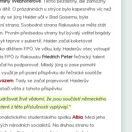
rmíny Webhoferové
. Tento bezdětný, ale zámožný
ko dítě. O prázdninách u strýce bylo kapesného víc než
kdy se Jörg Haider učil v Bad Goisernu, byla
tní strana. Svobodná strana Rakouska se měla stát
 Prvním předsedou strany byl bývalý velitel brigády
byli teprve v pubertě, Haider začal koketovat
jako dítětem FPÖ. Ve věku, kdy Haiderův otec vstoupil
seda FPÖ (v Rakousku
Friedrich Peter
řečnický talent
ačal ho podporovat. Mladý Jörg si zase pomohl
užil je při psaní příspěvku do řečnické soutěže
svazem
. Tady se začal projevovat Haiderův
i stačí věta z tohoto příspěvku:
držovat živé vědomí, že jsou součástí německého
eré z této příslušnosti vyplývají."
onalistického studentského spolku
Albia
. Mezi jeho
ých národních socialistů. Na druhou stranu to