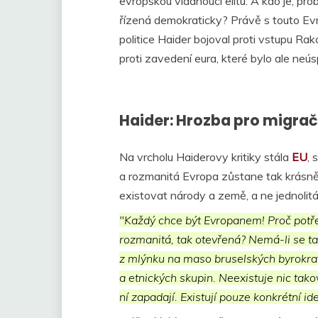
evropskou vládnoucí elitu. A kdo je, pr
řízená demokraticky? Právě s touto Evro
politice Haider bojoval proti vstupu R
proti zavedení eura, které bylo ale neú
Haider: Hrozba pro migrač
Na vrcholu Haiderovy kritiky stála
EU
, 
a rozmanitá Evropa zůstane tak krásně
existovat národy a země, a ne jednolit
"Každý chce být Evropanem! Proč potře
rozmanitá, tak otevřená? Nemá-li se ta
z mlýnku na maso bruselských byrokrat
a etnických skupin. Neexistuje nic takov
ní zapadají. Existují pouze konkrétní ide