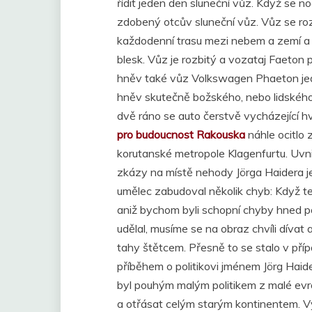
řídit jeden den sluneční vůz. Když se n
zdobený otcův sluneční vůz. Vůz se ro
každodenní trasu mezi nebem a zemí a
blesk. Vůz je rozbitý a vozataj Faeton 
hněv také vůz Volkswagen Phaeton jedn
hněv skutečně božského, nebo lidského
dvě ráno se auto čerstvě vycházející
pro budoucnost Rakouska
náhle ocitlo 
korutanské metropole Klagenfurtu. Uvni
zkázy na místě nehody Jörga Haidera je
umělec zabudoval několik chyb: Když te
aniž bychom byli schopní chyby hned p
udělal, musíme se na obraz chvíli díva
tahy štětcem. Přesně to se stalo v př
příběhem o politikovi jménem Jörg Ha
byl pouhým malým politikem z malé ev
a otřásat celým starým kontinentem. 