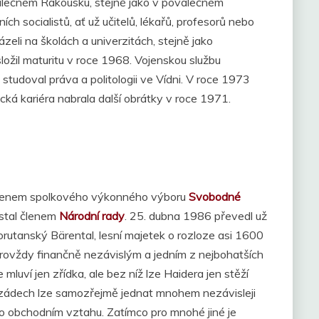
álečném Rakousku, stejně jako v poválečném
h socialistů, ať už učitelů, lékařů, profesorů nebo
házeli na školách a univerzitách, stejně jako
ložil maturitu v roce 1968. Vojenskou službu
tudoval práva a politologii ve Vídni. V roce 1973
tická kariéra nabrala další obrátky v roce 1971.
 členem spolkového výkonného výboru
Svobodné
 stal členem
Národní rady
. 25. dubna 1986 převedl už
rutanský Bärental, lesní majetek o rozloze asi 1600
 provždy finančně nezávislým a jedním z nejbohatších
 mluví jen zřídka, ale bez níž lze Haidera jen stěží
 zádech lze samozřejmě jednat mnohem nezávisleji
 obchodním vztahu. Zatímco pro mnohé jiné je