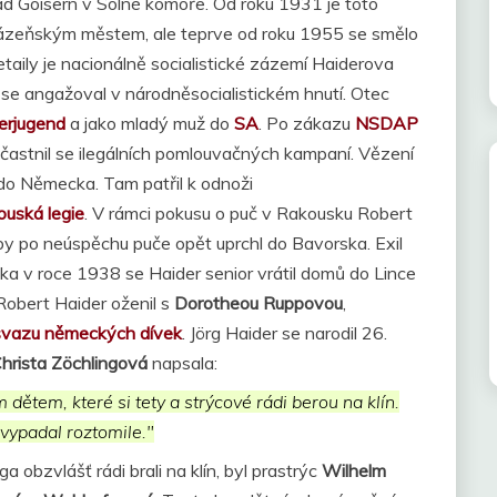
d Goisern v Solné komoře. Od roku 1931 je toto
i lázeňským městem, ale teprve od roku 1955 se smělo
etaily je nacionálně socialistické zázemí Haiderova
se angažoval v národněsocialistickém hnutí. Otec
lerjugend
a jako mladý muž do
SA
. Po zákazu
NSDAP
častnil se ilegálních pomlouvačných kampaní. Vězení
do Německa. Tam patřil k odnoži
uská legie
. V rámci pokusu o puč v Rakousku Robert
aby po neúspěchu puče opět uprchl do Bavorska. Exil
ka v roce 1938 se Haider senior vrátil domů do Lince
Robert Haider oženil s
Dorotheou Ruppovou
,
 svazu německých dívek
. Jörg Haider se narodil 26.
hrista Zöchlingová
napsala:
 dětem, které si tety a strýcové rádi berou na klín.
, vypadal roztomile."
ga obzvlášť rádi brali na klín, byl prastrýc
Wilhelm