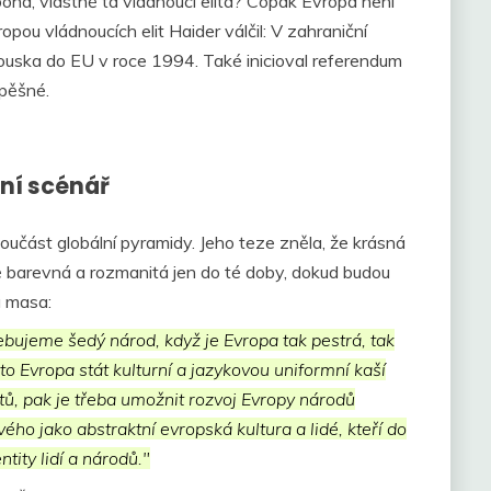
oboha, vlastně ta vládnoucí elita? Copak Evropa není
pou vládnoucích elit Haider válčil: V zahraniční
akouska do EU v roce 1994. Také inicioval referendum
spěšné.
ní scénář
součást globální pyramidy. Jeho teze zněla, že krásná
 barevná a rozmanitá jen do té doby, dokud budou
á masa:
bujeme šedý národ, když je Evropa tak pestrá, tak
to Evropa stát kulturní a jazykovou uniformní kaší
ů, pak je třeba umožnit rozvoj Evropy národů
ého jako abstraktní evropská kultura a lidé, kteří do
ntity lidí a národů."