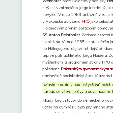
Webhofer
, bratr Haiderovy babičky
He
strýc si vzal malého Jörga k srdci už ja
obvykle. V roce 1956, přibližně v roce, 
v Rakousku založená
FPÖ
jako celostá
Haiderovým prvním politickým domovem.
SS
Anton Reinthaller
. Zatímco ostatní 
s politikou. V roce 1965 se stal něčím 
do Hitlerjugend, objevil tehdejší před
teprve patnáctiletého Jörga Haidera. Z
myšlenkami a programem strany FPÖ a vy
pořádané
Rakouským gymnastickým 
nacionálně socialistický étos. K ilustrac
"Musíme proto v rakouských Němcích u
národa se všemi právy a povinnostmi, kt
Mladý Jörg vstoupil do německého naci
učiteli na gymnáziu bylo prý mnoho star