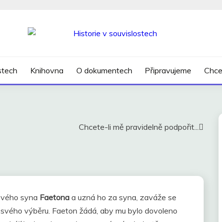
SLOSTECH
ostech
Knihovna
O dokumentech
Připravujeme
Chce
Chcete-li mě pravidelně podpořit...
 svého syna
Faetona
a uzná ho za syna, zaváže se
e svého výběru. Faeton žádá, aby mu bylo dovoleno