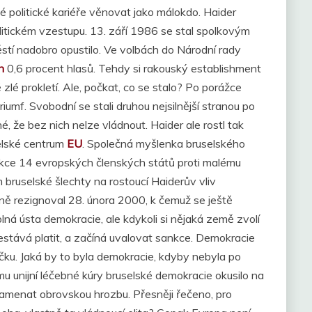
vé politické kariéře věnovat jako málokdo. Haider
itickém vzestupu. 13. září 1986 se stal spolkovým
stí nadobro opustilo. Ve volbách do Národní rady
h
0,6 procent hlasů. Tehdy si rakouský establishment
zlé prokletí. Ale, počkat, co se stalo? Po porážce
iumf. Svobodní se stali druhou nejsilnější stranou po
, že bez nich nelze vládnout. Haider ale rostl tak
selské centrum
EU
. Společná myšlenka bruselského
nkce 14 evropských členských států proti malému
bruselské šlechty na rostoucí Haiderův vliv
ně rezignoval 28. února 2000, k čemuž se ještě
ná ústa demokracie, ale kdykoli si nějaká země zvolí
estává platit, a začíná uvalovat sankce. Demokracie
íčku. Jaká by to byla demokracie, kdyby nebyla po
 unijní léčebné kúry bruselské demokracie okusilo na
znamenat obrovskou hrozbu. Přesněji řečeno, pro