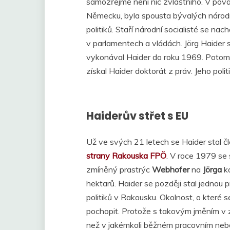
samozřejmě není nic zvláštního. V pov
Německu, byla spousta bývalých národníc
politiků. Staří národní socialisté se nac
v parlamentech a vládách. Jörg Haider s
vykonával Haider do roku 1969. Potom s
získal Haider doktorát z práv. Jeho poli
Haiderův střet s EU
Už ve svých 21 letech se Haider stal
strany Rakouska FPÖ
. V roce 1979 se
zmíněný prastrýc
Webhofer
na
Jörga
ko
hektarů. Haider se později stal jednou
politiků v Rakousku. Okolnost, o které se
pochopit. Protože s takovým jměním v
než v jakémkoli běžném pracovním nebo