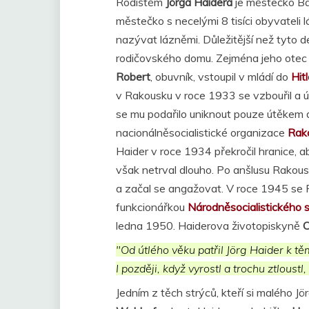
Rodištěm
Jörga Haidera
je městečko Ba
městečko s necelými 8 tisíci obyvatel
nazývat lázněmi. Důležitější než tyto d
rodičovského domu. Zejména jeho otec 
Robert
, obuvník, vstoupil v mládí do
Hit
v Rakousku v roce 1933 se vzbouřil a ú
se mu podařilo uniknout pouze útěkem 
nacionálněsocialistické organizace
Rako
Haider v roce 1934 překročil hranice, 
však netrval dlouho. Po anšlusu Rakous
a začal se angažovat. V roce 1945 se 
funkcionářkou
Národněsocialistického
ledna 1950. Haiderova životopiskyně
C
"Od útlého věku patřil Jörg Haider k těm
I později, když vyrostl a trochu ztloustl
Jedním z těch strýců, kteří si malého Jör