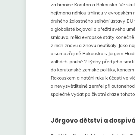
za hranice Korutan a Rakouska. Ve sk
hejtmana náhlou trhlinou v evropském 
druhého žalostného selhání ústavy EU v
a globalisté bojovali o přežití svého 
smlouva, měla evropské státy konečně s
z nich znovu a znovu neutíkaly. Jako na
a samozřejmě Rakousko s Jörgem Haide
volbách, pouhé 2 týdny před jeho smrtí.
do korutanské zemské politiky, koncem 
Rakouskem a natáhl ruku k účasti ve v
a nevysvětlitelně zemřel při autoneho
společně vydat po životní dráze tohoto 
Jörgovo dětství a dospív