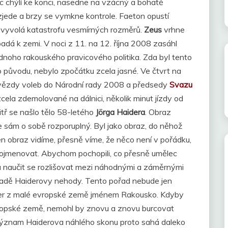
oc chýlí ke konci, nasedne na vzácný a bohatě
zjede a brzy se vymkne kontrole. Faeton opustí
 vyvolá katastrofu vesmírných rozměrů.
Zeus
vrhne
padá k zemi. V noci z 11. na 12. října 2008 zasáhl
oho rakouského pravicového politika. Zda byl tento
 původu, nebylo zpočátku zcela jasné. Ve čtvrt na
 hvězdy voleb do Národní rady 2008 a předsedy
Svazu
zcela zdemolované na dálnici, několik minut jízdy od
tř se našlo tělo 58-letého
Jörga Haidera
. Obraz
 sám o sobě rozporuplný. Byl jako obraz, do něhož
n obraz vidíme, přesně víme, že něco není v pořádku,
ojmenovat. Abychom pochopili, co přesně umělec
t a naučit se rozlišovat mezi náhodnými a záměrnými
ípadě Haiderovy nehody. Tento pořad nebude jen
ider z malé evropské země jménem Rakousko. Kdyby
ropské země, nemohl by znovu a znovu burcovat
Význam Haiderova náhlého skonu proto sahá daleko