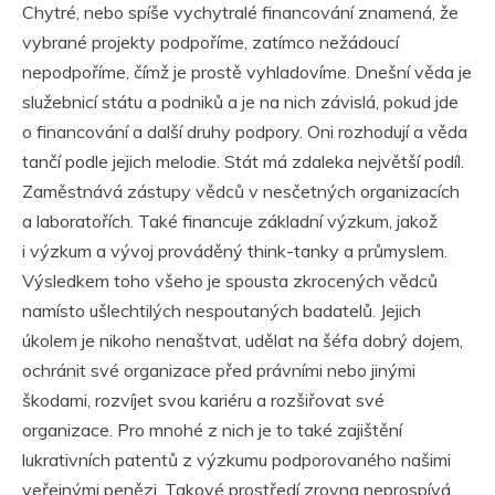
Chytré, nebo spíše vychytralé financování znamená, že
vybrané projekty podpoříme, zatímco nežádoucí
nepodpoříme, čímž je prostě vyhladovíme. Dnešní věda je
služebnicí státu a podniků a je na nich závislá, pokud jde
o financování a další druhy podpory. Oni rozhodují a věda
tančí podle jejich melodie. Stát má zdaleka největší podíl.
Zaměstnává zástupy vědců v nesčetných organizacích
a laboratořích. Také financuje základní výzkum, jakož
i výzkum a vývoj prováděný think-tanky a průmyslem.
Výsledkem toho všeho je spousta zkrocených vědců
namísto ušlechtilých nespoutaných badatelů. Jejich
úkolem je nikoho nenaštvat, udělat na šéfa dobrý dojem,
ochránit své organizace před právními nebo jinými
škodami, rozvíjet svou kariéru a rozšiřovat své
organizace. Pro mnohé z nich je to také zajištění
lukrativních patentů z výzkumu podporovaného našimi
veřejnými penězi. Takové prostředí zrovna neprospívá