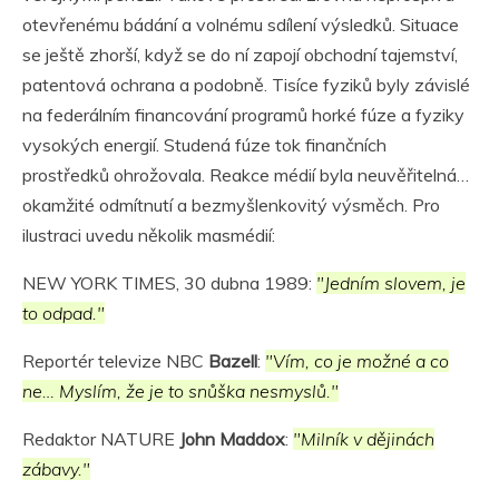
otevřenému bádání a volnému sdílení výsledků. Situace
se ještě zhorší, když se do ní zapojí obchodní tajemství,
patentová ochrana a podobně. Tisíce fyziků byly závislé
na federálním financování programů horké fúze a fyziky
vysokých energií. Studená fúze tok finančních
prostředků ohrožovala. Reakce médií byla neuvěřitelná…
okamžité odmítnutí a bezmyšlenkovitý výsměch. Pro
ilustraci uvedu několik masmédií:
NEW YORK TIMES, 30 dubna 1989:
"Jedním slovem, je
to odpad."
Reportér televize NBC
Bazell
:
"Vím, co je možné a co
ne… Myslím, že je to snůška nesmyslů."
Redaktor NATURE
John Maddox
:
"Milník v dějinách
zábavy."