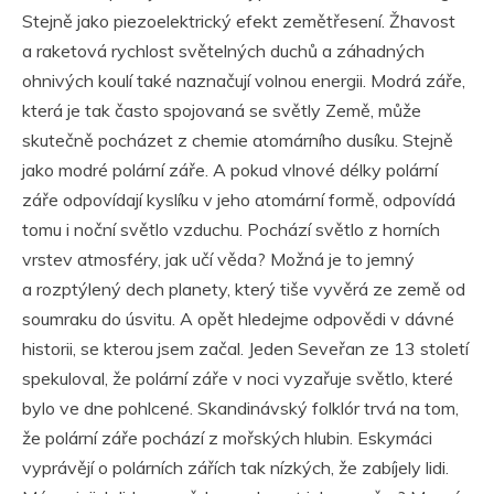
Stejně jako piezoelektrický efekt zemětřesení. Žhavost
a raketová rychlost světelných duchů a záhadných
ohnivých koulí také naznačují volnou energii. Modrá záře,
která je tak často spojovaná se světly Země, může
skutečně pocházet z chemie atomárního dusíku. Stejně
jako modré polární záře. A pokud vlnové délky polární
záře odpovídají kyslíku v jeho atomární formě, odpovídá
tomu i noční světlo vzduchu. Pochází světlo z horních
vrstev atmosféry, jak učí věda? Možná je to jemný
a rozptýlený dech planety, který tiše vyvěrá ze země od
soumraku do úsvitu. A opět hledejme odpovědi v dávné
historii, se kterou jsem začal. Jeden Seveřan ze 13 století
spekuloval, že polární záře v noci vyzařuje světlo, které
bylo ve dne pohlcené. Skandinávský folklór trvá na tom,
že polární záře pochází z mořských hlubin. Eskymáci
vyprávějí o polárních zářích tak nízkých, že zabíjely lidi.