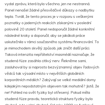
vydal zprávu, která byla všechno, jen ne nestranná.
Panel nenašel žádné přesvědčivé důkazy o nadbytku
tepla. Tvrdil, že tento proces je v rozporu s veškerými
poznatky o jaderných reakcích získanými v poslední
polovině 20 století. Panel nedoporučil žádné konkrétní
následné kroky a doporučil, aby se jakákoli práce
uskutečnila v rámci současného systému financování. To
je mimochodem skvělý způsob, jak zničit další práci.
Taková intenzita nepřátelství masmédií naznačuje, že
studená fúze zasáhla citlivý nerv. Řekněme sami,
zasluhoval by si naprosto bezvýznamný objev řadových
vědců tak výsadní místo v největších globálních
korporátních médiích? Zabývají se velké mediální domy
kdejakým nepodstatným objevem tak mohutně? Jistě, že
ne! Pohled na svět fyziky byl otřesený. Pokud měla
studená fúze pravdu, teoretická struktura fyziky byla
chybná, a to velmi chybná. Od roku 1989 se fyzikové