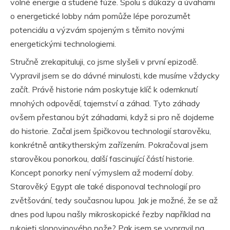
volné energie a studené fúze. Spolu s důkazy a úvahami
o energetické lobby nám pomůže lépe porozumět
potenciálu a výzvám spojeným s těmito novými
energetickými technologiemi.
Stručně zrekapituluji, co jsme slyšeli v první epizodě.
Vypravil jsem se do dávné minulosti, kde musíme vždycky
začít. Právě historie nám poskytuje klíč k odemknutí
mnohých odpovědí, tajemství a záhad. Tyto záhady
ovšem přestanou být záhadami, když si pro ně dojdeme
do historie. Začal jsem špičkovou technologií starověku,
konkrétně antikytherským zařízením. Pokračoval jsem
starověkou ponorkou, další fascinující částí historie.
Koncept ponorky není výmyslem až moderní doby.
Starověký Egypt ale také disponoval technologií pro
zvětšování, tedy současnou lupou. Jak je možné, že se až
dnes pod lupou našly mikroskopické řezby například na
rukojeti slonovinového nože? Pak jsem se vypravil na