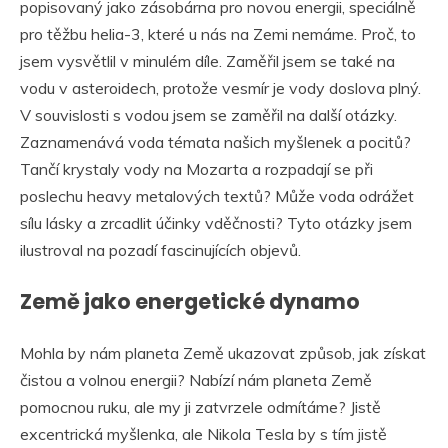
popisovaný jako zásobárna pro novou energii, speciálně
pro těžbu helia-3, které u nás na Zemi nemáme. Proč, to
jsem vysvětlil v minulém díle. Zaměřil jsem se také na
vodu v asteroidech, protože vesmír je vody doslova plný.
V souvislosti s vodou jsem se zaměřil na další otázky.
Zaznamenává voda témata našich myšlenek a pocitů?
Tančí krystaly vody na Mozarta a rozpadají se při
poslechu heavy metalových textů? Může voda odrážet
sílu lásky a zrcadlit účinky vděčnosti? Tyto otázky jsem
ilustroval na pozadí fascinujících objevů.
Země jako energetické dynamo
Mohla by nám planeta Země ukazovat způsob, jak získat
čistou a volnou energii? Nabízí nám planeta Země
pomocnou ruku, ale my ji zatvrzele odmítáme? Jistě
excentrická myšlenka, ale Nikola Tesla by s tím jistě