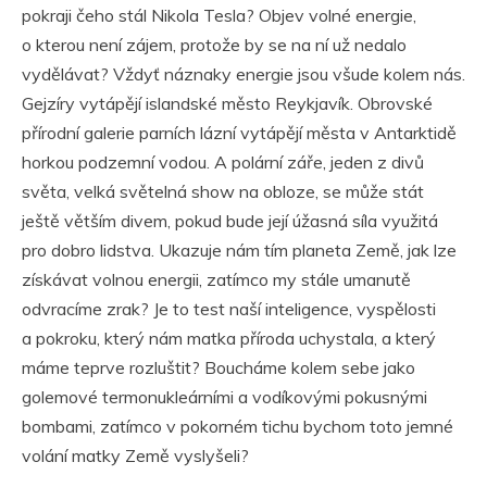
pokraji čeho stál Nikola Tesla? Objev volné energie,
o kterou není zájem, protože by se na ní už nedalo
vydělávat? Vždyť náznaky energie jsou všude kolem nás.
Gejzíry vytápějí islandské město Reykjavík. Obrovské
přírodní galerie parních lázní vytápějí města v Antarktidě
horkou podzemní vodou. A polární záře, jeden z divů
světa, velká světelná show na obloze, se může stát
ještě větším divem, pokud bude její úžasná síla využitá
pro dobro lidstva. Ukazuje nám tím planeta Země, jak lze
získávat volnou energii, zatímco my stále umanutě
odvracíme zrak? Je to test naší inteligence, vyspělosti
a pokroku, který nám matka příroda uchystala, a který
máme teprve rozluštit? Boucháme kolem sebe jako
golemové termonukleárními a vodíkovými pokusnými
bombami, zatímco v pokorném tichu bychom toto jemné
volání matky Země vyslyšeli?