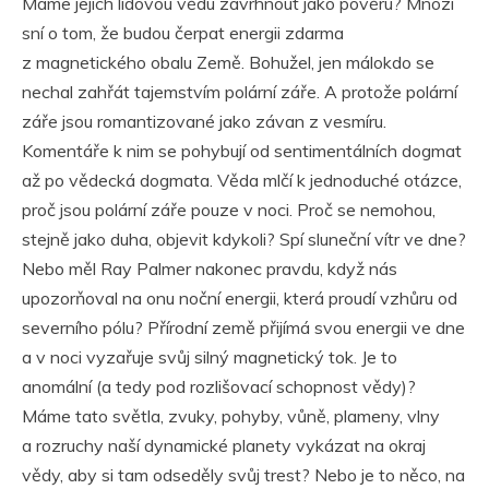
Máme jejich lidovou vědu zavrhnout jako pověru? Mnozí
sní o tom, že budou čerpat energii zdarma
z magnetického obalu Země. Bohužel, jen málokdo se
nechal zahřát tajemstvím polární záře. A protože polární
záře jsou romantizované jako závan z vesmíru.
Komentáře k nim se pohybují od sentimentálních dogmat
až po vědecká dogmata. Věda mlčí k jednoduché otázce,
proč jsou polární záře pouze v noci. Proč se nemohou,
stejně jako duha, objevit kdykoli? Spí sluneční vítr ve dne?
Nebo měl Ray Palmer nakonec pravdu, když nás
upozorňoval na onu noční energii, která proudí vzhůru od
severního pólu? Přírodní země přijímá svou energii ve dne
a v noci vyzařuje svůj silný magnetický tok. Je to
anomální (a tedy pod rozlišovací schopnost vědy)?
Máme tato světla, zvuky, pohyby, vůně, plameny, vlny
a rozruchy naší dynamické planety vykázat na okraj
vědy, aby si tam odseděly svůj trest? Nebo je to něco, na