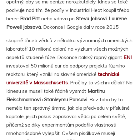
opatrný, aby se mu peníze nerozkutálely. Idnes se také
podivuje nad tím, že podíly v Industrial Heat koupil třeba
herec
Brad Pitt
nebo vdova po
Stevu Jobsovi
,
Laurene
Powell Jobsová
. Dokonce i Google dal v roce 2015
skupině třiceti vědců z několika významných amerických
laboratoří 10 milionů dolarů na výzkum všech možných
aspektů studené fúze. Dokonce italský ropný gigant
ENI
investoval 50 milionů eur do podpory projektu fúzního
reaktoru, který vznikl na slavné americké
technické
univerzitě v Massachusetts
. Proč by to všichni dělali? Na
Idnesu se museli také řádně vysmát
Martinu
Fleischmannovi
i
Stanleymu Ponsovi
. Bez toho by to
nemělo ten správný šmrnc. Jak ale předvedu v příslušné
kapitole, jejich pokus zopakovali vědci po celém světě,
přičemž se díky experimentům podařilo vlastnosti
mnohonásobně vylepšit. Ovšem pisálkové musejí