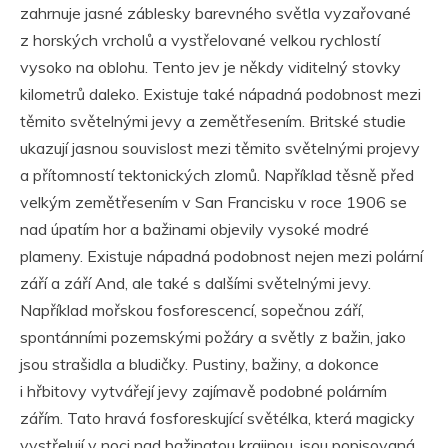
zahrnuje jasné záblesky barevného světla vyzařované
z horských vrcholů a vystřelované velkou rychlostí
vysoko na oblohu. Tento jev je někdy viditelný stovky
kilometrů daleko. Existuje také nápadná podobnost mezi
těmito světelnými jevy a zemětřesením. Britské studie
ukazují jasnou souvislost mezi těmito světelnými projevy
a přítomností tektonických zlomů. Například těsně před
velkým zemětřesením v San Francisku v roce 1906 se
nad úpatím hor a bažinami objevily vysoké modré
plameny. Existuje nápadná podobnost nejen mezi polární
září a září And, ale také s dalšími světelnými jevy.
Například mořskou fosforescencí, sopečnou září,
spontánními pozemskými požáry a světly z bažin, jako
jsou strašidla a bludičky. Pustiny, bažiny, a dokonce
i hřbitovy vytvářejí jevy zajímavě podobné polárním
zářím. Tato hravá fosforeskující světélka, která magicky
vystřelují v noci nad bažinatou krajinou, jsou popisovaná