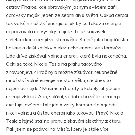
ostrov Pharos, kde obrovským jasným světlem zářil
obrovský maják, jeden ze sedmi divů světa. Odkud čerpal
tak velké množství energie a jak by se taková energie
dopravovala na vysoký maják? To už souviselo
s elektrickou energií ve starověku. Stejně jako bagdádská
baterie a další zmínky o elektrické energii ve starověku.
Lidé dříve získávali volnou energii, která byla nekonečná.
Ocitl se také Nikola Tesla na prahu takového
znovuobjevu? Proč bylo možné získávat nekonečné
množství volné energie ve starověku, ale dnes to
najednou nejde? Musíme mít dráty a kabely, abychom
energii získali? Ano, solární, vodní nebo větrná energie
existuje, ovšem stále jde o zisky korporací a agendu,
nikoli volnou a čistou energii jako takovou. Právě Nikola
Tesla zřejmě stál na prahu získávání elektřiny z éteru.
Pak jsem se podíval na Měsíc, který je stále více