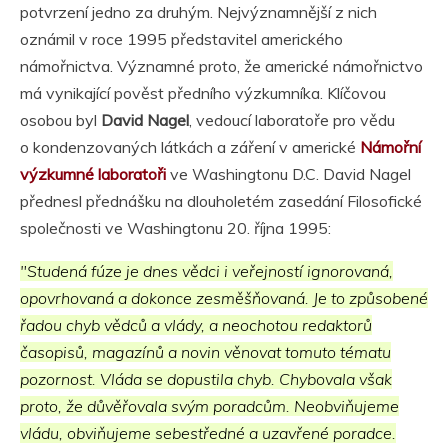
potvrzení jedno za druhým. Nejvýznamnější z nich
oznámil v roce 1995 představitel amerického
námořnictva. Významné proto, že americké námořnictvo
má vynikající pověst předního výzkumníka. Klíčovou
osobou byl
David Nagel
, vedoucí laboratoře pro vědu
o kondenzovaných látkách a záření v americké
Námořní
výzkumné laboratoři
ve Washingtonu D.C. David Nagel
přednesl přednášku na dlouholetém zasedání Filosofické
společnosti ve Washingtonu 20. října 1995:
"Studená fúze je dnes vědci i veřejností ignorovaná,
opovrhovaná a dokonce zesměšňovaná. Je to způsobené
řadou chyb vědců a vlády, a neochotou redaktorů
časopisů, magazínů a novin věnovat tomuto tématu
pozornost. Vláda se dopustila chyb. Chybovala však
proto, že důvěřovala svým poradcům. Neobviňujeme
vládu, obviňujeme sebestředné a uzavřené poradce.