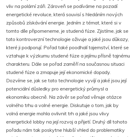
vliv na polární záři. Zároveň se podíváme na pozadí
energetické revoluce, která souvisí s hledáním nových
způsobů získávání energie. Jedním z témat, které si v
tomto díle připomeneme, je studená fúze. Zjistíme, jak se
tato kontroverzní technologie oživuje a jaké jsou důkazy,
které ji podporují. Pořad také poodhalí tajemství, které se
vztahuje k výzkumu studené fúze a jejímu přísně tajnému
charakteru. Dále se pořad zaměří na současnou situaci
studené fúze a zmapuje její ekonomické dopady.
Dozvíme se, jak se tato technologie vyvíjí a jaké jsou její
potenciální důsledky pro energetický průmysl a
ekonomiku obecně. Na závěr se pořad věnuje otázce
volného trhu a volné energie. Diskutuje o tom, jak by
volná energie mohla ovlivnit trh a jaké jsou vlivy
energetické lobby na její rozvoj a přijetí. Druhý díl tohoto
pořadu nám tak poskytne hlubší vhled do problematiky