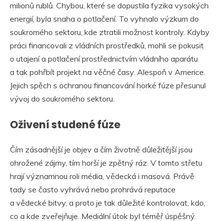
milionů rublů. Chybou, které se dopustila fyzika vysokých
energií, byla snaha o potlačení. To vyhnalo výzkum do
soukromého sektoru, kde ztratili možnost kontroly. Kdyby
práci financovali z vládních prostředků, mohli se pokusit
o utajení a potlačení prostřednictvím vládního aparátu
a tak pohřbít projekt na věčné časy. Alespoň v Americe.
Jejich spěch s ochranou financování horké fúze přesunul
vývoj do soukromého sektoru.
Oživení studené fúze
Čím zásadnější je objev a čím životně důležitější jsou
ohrožené zájmy, tím horší je zpětný ráz. V tomto střetu
hrají významnou roli média, vědecká i masová. Právě
tady se často vyhrává nebo prohrává reputace
a vědecké bitvy, a proto je tak důležité kontrolovat, kdo,
co a kde zveřejňuje. Mediální útok byl téměř úspěšný.