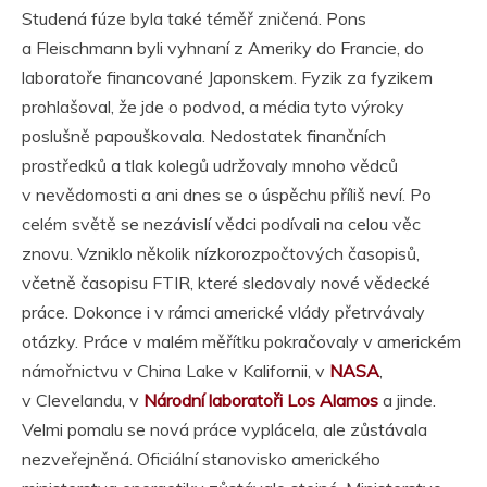
Studená fúze byla také téměř zničená. Pons
a Fleischmann byli vyhnaní z Ameriky do Francie, do
laboratoře financované Japonskem. Fyzik za fyzikem
prohlašoval, že jde o podvod, a média tyto výroky
poslušně papouškovala. Nedostatek finančních
prostředků a tlak kolegů udržovaly mnoho vědců
v nevědomosti a ani dnes se o úspěchu příliš neví. Po
celém světě se nezávislí vědci podívali na celou věc
znovu. Vzniklo několik nízkorozpočtových časopisů,
včetně časopisu FTIR, které sledovaly nové vědecké
práce. Dokonce i v rámci americké vlády přetrvávaly
otázky. Práce v malém měřítku pokračovaly v americkém
námořnictvu v China Lake v Kalifornii, v
NASA
,
v Clevelandu, v
Národní laboratoři Los Alamos
a jinde.
Velmi pomalu se nová práce vyplácela, ale zůstávala
nezveřejněná. Oficiální stanovisko amerického