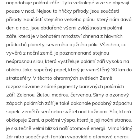
napodobuje polární záře. Tyto velkolepé vize se objevují
pouze v noci. Nejsou to hříčky přírody, jsou součástí
přírody. Součástí stejného velkého plánu, který nám dává
den a noc. Jsou obdařené všemi zvláštnostmi polární
záře, která je v bohatém množství chrlená z hlavních
průduchů planety, severního a jižního pólu. Všechno, co
vyvěrá z noční země, je poznamenané stejnou
neúprosnou silou, která vystřeluje polární záři vysoko na
oblohu. Jako sopečný popel, který je vymrštěný 30 km do
stratosféry. V těchto ohromných světlech Země
rozpoznáváme známé pigmenty barevných polárních
září. Zelenou, žlutou, modrou, červenou. Sirný a ozonový
zápach polárních září je také dokonale podobný zápachu
sopek, zemětřesení nebo světel nad bažinami. Síla, která
obklopuje Zemi, a polární výspa, která je její noční stranou,
je skutečně velmi blízká naší atomové energii. Mimořádný
žár nitra sopečných fontán vypovídá o atomové energii.