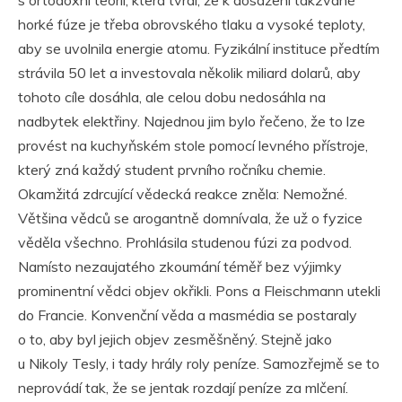
horké fúze je třeba obrovského tlaku a vysoké teploty,
aby se uvolnila energie atomu. Fyzikální instituce předtím
strávila 50 let a investovala několik miliard dolarů, aby
tohoto cíle dosáhla, ale celou dobu nedosáhla na
nadbytek elektřiny. Najednou jim bylo řečeno, že to lze
provést na kuchyňském stole pomocí levného přístroje,
který zná každý student prvního ročníku chemie.
Okamžitá zdrcující vědecká reakce zněla: Nemožné.
Většina vědců se arogantně domnívala, že už o fyzice
věděla všechno. Prohlásila studenou fúzi za podvod.
Namísto nezaujatého zkoumání téměř bez výjimky
prominentní vědci objev okřikli. Pons a Fleischmann utekli
do Francie. Konvenční věda a masmédia se postaraly
o to, aby byl jejich objev zesměšněný. Stejně jako
u Nikoly Tesly, i tady hrály roly peníze. Samozřejmě se to
neprovádí tak, že se jentak rozdají peníze za mlčení.