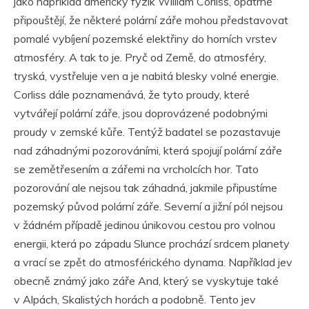
jako například americký fyzik William Corliss, opatrně
připouštějí, že některé polární záře mohou představovat
pomalé vybíjení pozemské elektřiny do horních vrstev
atmosféry. A tak to je. Pryč od Země, do atmosféry,
tryská, vystřeluje ven a je nabitá blesky volné energie.
Corliss dále poznamenává, že tyto proudy, které
vytvářejí polární záře, jsou doprovázené podobnými
proudy v zemské kůře. Tentýž badatel se pozastavuje
nad záhadnými pozorováními, která spojují polární záře
se zemětřesením a zářemi na vrcholcích hor. Tato
pozorování ale nejsou tak záhadná, jakmile připustíme
pozemský původ polární záře. Severní a jižní pól nejsou
v žádném případě jedinou únikovou cestou pro volnou
energii, která po západu Slunce prochází srdcem planety
a vrací se zpět do atmosférického dynama. Například jev
obecně známý jako záře And, který se vyskytuje také
v Alpách, Skalistých horách a podobně. Tento jev