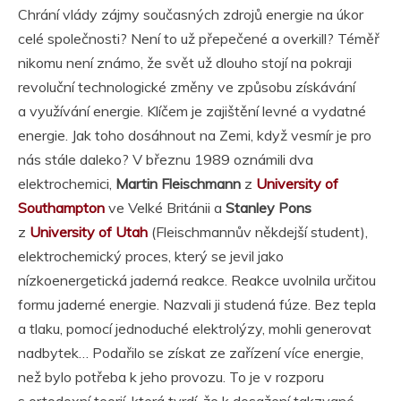
Chrání vlády zájmy současných zdrojů energie na úkor
celé společnosti? Není to už přepečené a overkill? Téměř
nikomu není známo, že svět už dlouho stojí na pokraji
revoluční technologické změny ve způsobu získávání
a využívání energie. Klíčem je zajištění levné a vydatné
energie. Jak toho dosáhnout na Zemi, když vesmír je pro
nás stále daleko? V březnu 1989 oznámili dva
elektrochemici,
Martin Fleischmann
z
University of
Southampton
ve Velké Británii a
Stanley Pons
z
University of Utah
(Fleischmannův někdejší student),
elektrochemický proces, který se jevil jako
nízkoenergetická jaderná reakce. Reakce uvolnila určitou
formu jaderné energie. Nazvali ji studená fúze. Bez tepla
a tlaku, pomocí jednoduché elektrolýzy, mohli generovat
nadbytek… Podařilo se získat ze zařízení více energie,
než bylo potřeba k jeho provozu. To je v rozporu
s ortodoxní teorií, která tvrdí, že k dosažení takzvané