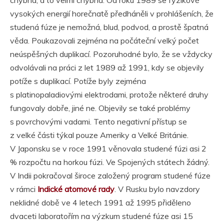
vysokých energií horečnatě předháněli v prohlášeních, že
studená fúze je nemožná, blud, podvod, a prostě špatná
věda. Poukazovali zejména na počáteční velký počet
neúspěšných duplikací. Pozoruhodné bylo, že se vždycky
odvolávali na práci z let 1989 až 1991, kdy se objevily
potíže s duplikací. Potíže byly zejména
s platinopaladiovými elektrodami, protože některé druhy
fungovaly dobře, jiné ne. Objevily se také problémy
s povrchovými vadami. Tento negativní přístup se
z velké části týkal pouze Ameriky a Velké Británie.
V Japonsku se v roce 1991 věnovala studené fúzi asi 2
% rozpočtu na horkou fúzi. Ve Spojených státech žádný.
V Indii pokračoval široce založený program studené fúze
v rámci
Indické atomové rady
. V Rusku bylo navzdory
neklidné době ve 4 letech 1991 až 1995 přiděleno
dvaceti laboratořím na výzkum studené fúze asi 15