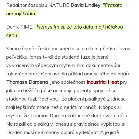
Redaktor časopisu NATURE
David Lindley
:
"Prasata
nemají křídla."
Deník TIME:
"Nemyslím si, že tato data mají nějakou
cenu."
Samozřejmě i česká masmédia si tu a tam přihřívají svou
polívčičku. Idnes tvrdí, že studená fúze je jasně
vyvráceným vědeckým mýtem. Pro dokumentování
takového prohlášení uvedla příklad amerického milionáře
Thomase Dardena
. Jeho společnost
Industrial Heat
prý
jako na běžícím páse nakupuje patenty spojené se
studenou fúzí. Pochybuji, že placení pisálkové z Idnesu
mají lepší informace než američtí milionáři. Naopak si
myslím, že Thomas Darden zatraceně dobře ví, co dělá.
Na rozdíl od pisálků v Idnesu s pravidelnou výplatou, si
Darden musí své miliony dolarů vydělávat. A je jistě