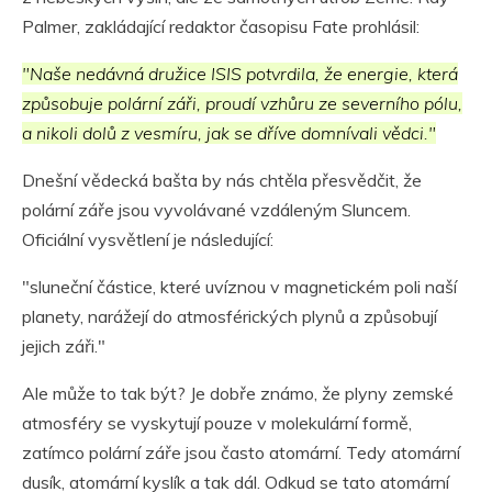
Palmer, zakládající redaktor časopisu Fate prohlásil:
"Naše nedávná družice ISIS potvrdila, že energie, která
způsobuje polární záři, proudí vzhůru ze severního pólu,
a nikoli dolů z vesmíru, jak se dříve domnívali vědci."
Dnešní vědecká bašta by nás chtěla přesvědčit, že
polární záře jsou vyvolávané vzdáleným Sluncem.
Oficiální vysvětlení je následující:
"sluneční částice, které uvíznou v magnetickém poli naší
planety, narážejí do atmosférických plynů a způsobují
jejich záři."
Ale může to tak být? Je dobře známo, že plyny zemské
atmosféry se vyskytují pouze v molekulární formě,
zatímco polární záře jsou často atomární. Tedy atomární
dusík, atomární kyslík a tak dál. Odkud se tato atomární