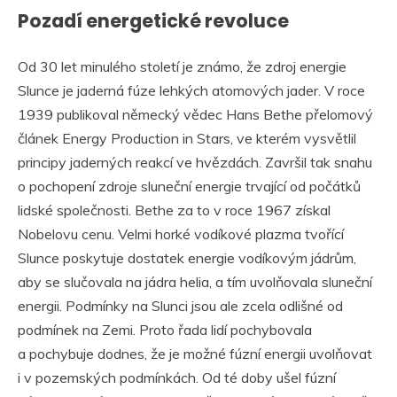
Pozadí energetické revoluce
Od 30 let minulého století je známo, že zdroj energie
Slunce je jaderná fúze lehkých atomových jader. V roce
1939 publikoval německý vědec Hans Bethe přelomový
článek Energy Production in Stars, ve kterém vysvětlil
principy jaderných reakcí ve hvězdách. Završil tak snahu
o pochopení zdroje sluneční energie trvající od počátků
lidské společnosti. Bethe za to v roce 1967 získal
Nobelovu cenu. Velmi horké vodíkové plazma tvořící
Slunce poskytuje dostatek energie vodíkovým jádrům,
aby se slučovala na jádra helia, a tím uvolňovala sluneční
energii. Podmínky na Slunci jsou ale zcela odlišné od
podmínek na Zemi. Proto řada lidí pochybovala
a pochybuje dodnes, že je možné fúzní energii uvolňovat
i v pozemských podmínkách. Od té doby ušel fúzní