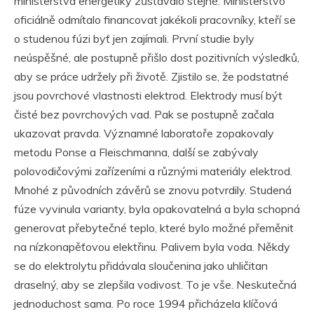
ministerstva energetiky zůstávalo stejné. Ministerstvo
oficiálně odmítalo financovat jakékoli pracovníky, kteří se
o studenou fúzi byť jen zajímali. První studie byly
neúspěšné, ale postupně přišlo dost pozitivních výsledků,
aby se práce udržely při životě. Zjistilo se, že podstatné
jsou povrchové vlastnosti elektrod. Elektrody musí být
čisté bez povrchových vad. Pak se postupně začala
ukazovat pravda. Významné laboratoře zopakovaly
metodu Ponse a Fleischmanna, další se zabývaly
polovodičovými zařízeními a různými materiály elektrod.
Mnohé z původních závěrů se znovu potvrdily. Studená
fúze vyvinula varianty, byla opakovatelná a byla schopná
generovat přebytečné teplo, které bylo možné přeměnit
na nízkonapěťovou elektřinu. Palivem byla voda. Někdy
se do elektrolytu přidávala sloučenina jako uhličitan
draselný, aby se zlepšila vodivost. To je vše. Neskutečná
jednoduchost sama. Po roce 1994 přicházela klíčová