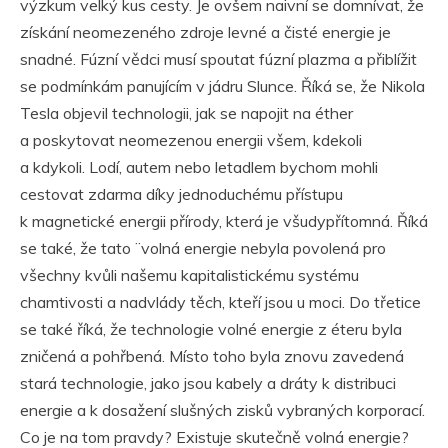
výzkum velký kus cesty. Je ovšem naivní se domnívat, že
získání neomezeného zdroje levné a čisté energie je
snadné. Fúzní vědci musí spoutat fúzní plazma a přiblížit
se podmínkám panujícím v jádru Slunce. Říká se, že Nikola
Tesla objevil technologii, jak se napojit na éther
a poskytovat neomezenou energii všem, kdekoli
a kdykoli. Lodí, autem nebo letadlem bychom mohli
cestovat zdarma díky jednoduchému přístupu
k magnetické energii přírody, která je všudypřítomná. Říká
se také, že tato ¨volná energie nebyla povolená pro
všechny kvůli našemu kapitalistickému systému
chamtivosti a nadvlády těch, kteří jsou u moci. Do třetice
se také říká, že technologie volné energie z éteru byla
zničená a pohřbená. Místo toho byla znovu zavedená
stará technologie, jako jsou kabely a dráty k distribuci
energie a k dosažení slušných zisků vybraných korporací.
Co je na tom pravdy? Existuje skutečně volná energie?