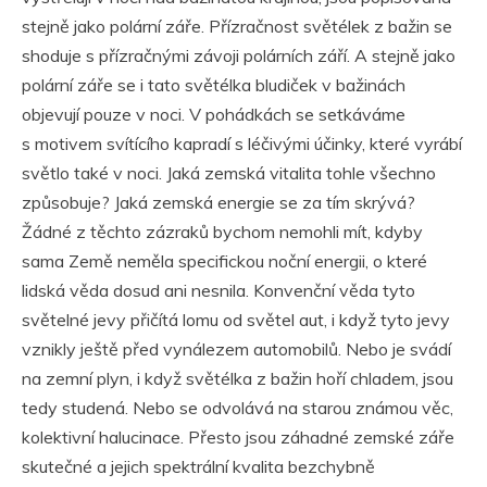
stejně jako polární záře. Přízračnost světélek z bažin se
shoduje s přízračnými závoji polárních září. A stejně jako
polární záře se i tato světélka bludiček v bažinách
objevují pouze v noci. V pohádkách se setkáváme
s motivem svítícího kapradí s léčivými účinky, které vyrábí
světlo také v noci. Jaká zemská vitalita tohle všechno
způsobuje? Jaká zemská energie se za tím skrývá?
Žádné z těchto zázraků bychom nemohli mít, kdyby
sama Země neměla specifickou noční energii, o které
lidská věda dosud ani nesnila. Konvenční věda tyto
světelné jevy přičítá lomu od světel aut, i když tyto jevy
vznikly ještě před vynálezem automobilů. Nebo je svádí
na zemní plyn, i když světélka z bažin hoří chladem, jsou
tedy studená. Nebo se odvolává na starou známou věc,
kolektivní halucinace. Přesto jsou záhadné zemské záře
skutečné a jejich spektrální kvalita bezchybně