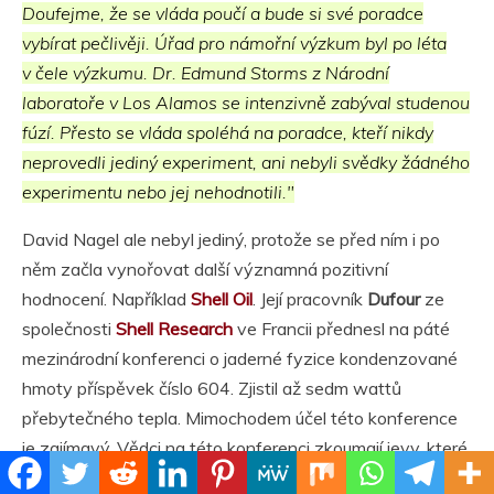
Doufejme, že se vláda poučí a bude si své poradce
vybírat pečlivěji. Úřad pro námořní výzkum byl po léta
v čele výzkumu. Dr. Edmund Storms z Národní
laboratoře v Los Alamos se intenzivně zabýval studenou
fúzí. Přesto se vláda spoléhá na poradce, kteří nikdy
neprovedli jediný experiment, ani nebyli svědky žádného
experimentu nebo jej nehodnotili."
David Nagel ale nebyl jediný, protože se před ním i po
něm začla vynořovat další významná pozitivní
hodnocení. Například
Shell Oil
. Její pracovník
Dufour
ze
společnosti
Shell Research
ve Francii přednesl na páté
mezinárodní konferenci o jaderné fyzice kondenzované
hmoty příspěvek číslo 604. Zjistil až sedm wattů
přebytečného tepla. Mimochodem účel této konference
je zajímavý. Vědci na této konferenci zkoumají jevy, které
se podobají jaderné fúzi, ale probíhají při mnohem nižších