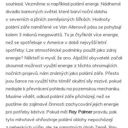
souhlasil. Vezměme si například polární energii. Nádherné
divadlo barevných světel, které barví noční oblohu
v severních a jižních zeměpisných šířkách. Hodnoty
polární záře naměřené ve Van Allenově pásu se pohybují
kolem 3 milionů megawattů. To je čtyřikrát více energie,
než se spotřebuje v Americe v době nejvyšší letní
spotřeby. Lze atmosférické podmínky použít jako zdroj
energie? Někteří si myslí, že ano. Aljašští obyvatelé začali
zkoumat možnost využití energie z těchto ohromujících
nočních projevů, nám známých jako polární záře. Přesto
jsou šance na využití této téměř okultní síly mizivé, pokud
nedojde k převrácení pohledu na pozemskou mechaniku.
Musíme vědět, odkud polární záře přicházejí, než se
pustíme do zajímavé činnosti zachycování jejich energie
pro potřeby lidstva. Pokud měl
Ray Palmer
pravdu, pak
tyto mihotavé ohňostroje polární oblohy nepocházejí
z nebeských výšin, ale ze samotných útrob Země. Ray