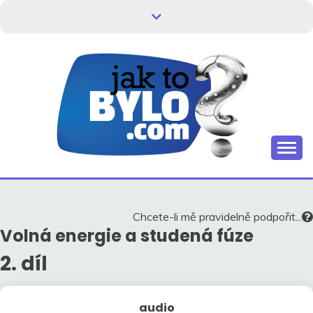
Skip
to
content
Kdo neví, jak to bylo, neovlivní, jak to bude.
HISTORIE V
SOUVISLOSTECH
Chcete-li mě pravidelně podpořit...
Volná energie a studená fúze
2. díl
audio