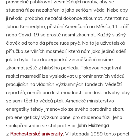
pravidelně publikovat zesměšňující narativ, aby se
studená fúze nezakořenila jako seriózní věda. Nebo aby
ji někdo, proboha, nezačal dokonce zkoumat. Atentát na
Johna Kennedyho, přistání Američanů na Měsíci, 11. září
nebo Covid-19 se prostě nesmí zkoumat. Každý slušný
člověk od toho dá přece ruce pryč. Na to je uživatelská
příručka servilních masmédií, která nám jako jediná sdělí,
jak to bylo. Tato kategorická zesměšnění musíme
zkoumat ještě z hlubšího pohledu. Takovou negativní
reakci masmédií lze vysledovat u prominentních vědců
pracujících na vládních výzkumných fondech. Vědečtí
reportéři, neměli ani dost moudrosti, ani dost odvahy, aby
se sami těchto vědců ptali. Americké ministerstvo
energetiky tehdy jmenovalo ze svého poradního sboru
pro energetický výzkum panel pro studenou fúzi. Jeho
spolupředsedou se stal profesor
John Huizenga
z
Rochesterské univerzity
. V listopadu 1989 tento panel