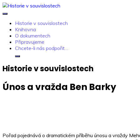
Skip
to
Historie v souvislostech
Kdo neví, jak to bylo, neovlivní, jak to bude.
content
Historie v souvislostech
Knihovna
O dokumentech
Připravujeme
Chcete-li nás podpořit…
Historie v souvislostech
Únos a vražda Ben Barky
Pořad pojednává o dramatickém příběhu únosu a vraždy Mehdí