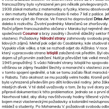
francouzštiny bylo vyhrazené jen pro několik privilegovaných.
1938 získal maturitu z matematiky a fyziky, kterou absolvova
v den maturity Mehdího doprovázelo 6 nebo 7 lidí z paláce. 
pozvali na výlet do Francie. Ve Francii ho doprovázel
Driss A
daleko k rozkvětu. Životní podmínky Maročanů se zhoršovaly.
Roční příjem francouzského občana v Maroku byl nejméně dese
společnosti
Cosumar
a brzy zasáhly i životně důležitý sekto
vlastenci. Požadavky
Národní strany
zahrnovaly svobodu proje
lidových zájmů. Mehdí pak odjel do Casablanky, kde studoval 
Vypukla však válka, a tak se rozhodl odjet do Alžírska. V roc
který vypracovala strana
Istiqlál
založená rok předtím. Byl obv
dojem už při prvním zadržení. Nutil je převážet tak velké množs
1945 propuštěný. S vůdci Národní strany Istiqlál ho spojovalo 
většinou se zájmy feudální šlechty a monarchií s vlastenci zcel
v tomto spojení ojedinělé, a tak se tomu začalo říkat marocká 
v Rabatu. Tato okolnost se mu později velmi hodila. Kromě pr
byla vyhrazená především pro děti královské rodiny. Jeho žák
mladých dívek. V té době uvažovaly o tom, že by své dcery pos
připravil dokumentaci k této problematice. Jednalo se o první
Navrhoval také, aby dívky navštěvovaly hodiny tělesné výcho
bojem mezi vlasteneckými požadavky a koloniální neústupnost
mládež a studenty. Po Mohamedu V. požadovali svobodu odborů, u