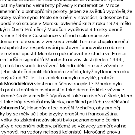
lost myšlení ho velmi brzy přivedly k matematice. V roce
namenáním a blahopřáním poroty. Jeden ze svědků vyprávěl, že
kroky svého syna. Psalo se o něm v novinách, a dokonce ho
ospodářská situace v Maroku, ovlivněná krizí z roku 1929, měla
ských čtvrtí. Průměrný Maročan vydělával 3 franky denně.
 v roce 1936 v Casablance v dílnách cukrovarnické
domorem a exodus z venkova zesílil. Toho se chopili maročtí
astupitelstev, respektování postavení panovníka a obranu
 rozhodl opustit Maroko a pokračovat ve studiu ve Francii.
nejmladších signatářů Manifestu nezávislosti (leden 1944),
 a tak ho vsadili do vězení. Mehdí udělal na své věznitele
s. Jeho skutečná politická kariéra začala, když byl koncem roku
čený už od 30. let. To zdaleka nebylo obvyklé, protože
li
Mosaddekovi
vlastenci a šáhovi roajalisté. Maroko bylo
ích protektorátních osobností a také dcera ředitele věznice
ukromé škole v medíně. Vyučoval také na císařské škole, která
el také hájil revoluční myšlenky, například potřebu vzdělávání
Mohamed V.
, Hasanův otec, pověřil Mehdího, aby pro něj
 by se měly učit oba jazyky, arabštinu i francouzštinu.
 války do získání nezávislosti bylo poznamenané čelním
uňky a regionální odbory, přičemž se vždycky zaměřoval na
im vyhověl, na vzdory nelibosti kolonistů. Maročané znovu