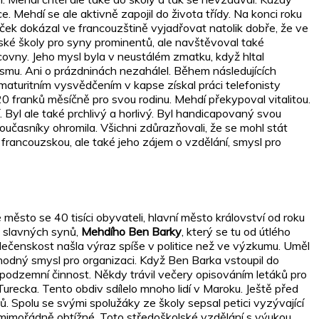
e. Mehdí se ale aktivně zapojil do života třídy. Na konci roku
áček dokázal ve francouzštině vyjadřovat natolik dobře, že ve
ouzské školy pro syny prominentů, ale navštěvoval také
acovny. Jeho mysl byla v neustálém zmatku, když hltal
edismu. Ani o prázdninách nezahálel. Během následujících
maturitním vysvědčením v kapse získal práci telefonisty
0 franků měsíčně pro svou rodinu. Mehdí překypoval vitalitou.
í. Byl ale také prchlivý a horlivý. Byl handicapovaný svou
oučasníky ohromila. Všichni zdůrazňovali, že se mohl stát
a francouzskou, ale také jeho zájem o vzdělání, smysl pro
é město se 40 tisíci obyvateli, hlavní město království od roku
ho slavných synů,
Mehdího Ben Barky
, který se tu od útlého
olečenskost našla výraz spíše v politice než ve výzkumu. Uměl
oruhodný smysl pro organizaci. Když Ben Barka vstoupil do
o podzemní činnost. Někdy trávil večery opisováním letáků pro
Turecka. Tento obdiv sdílelo mnoho lidí v Maroku. Ještě před
. Spolu se svými spolužáky ze školy sepsal petici vyzývající
za mimořádně obtížné. Toto středoškolské vzdělání s výukou