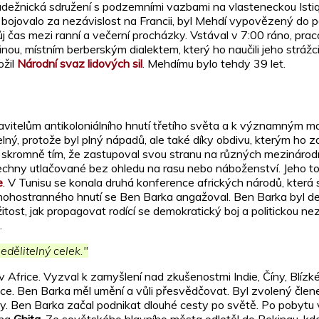
mládežnická sdružení s podzemními vazbami na vlasteneckou Isti
bojovalo za nezávislost na Francii, byl Mehdí vypovězený do pou
 čas mezi ranní a večerní procházky. Vstával v 7:00 ráno, praco
u, místním berberským dialektem, který ho naučili jeho strážci
ožil
Národní svaz lidových sil
. Mehdímu bylo tehdy 39 let.
avitelům antikoloniálního hnutí třetího světa a k významným m
elný, protože byl plný nápadů, ale také díky obdivu, kterým ho z
 skromně tím, že zastupoval svou stranu na různých mezinárodní
šechny utlačované bez ohledu na rasu nebo náboženství. Jeho t
e
. V Tunisu se konala druhá konference afrických národů, kter
mnohostranného hnutí se Ben Barka angažoval. Ben Barka byl 
ležitost, jak propagovat rodící se demokratický boj a politickou n
.
edělitelný celek."
 Africe. Vyzval k zamyšlení nad zkušenostmi Indie, Číny, Blíz
srdce. Ben Barka měl umění a vůli přesvědčovat. Byl zvolený č
ry. Ben Barka začal podnikat dlouhé cesty po světě. Po pobyt
ena
Ghita
. Ze sovětského hlavního města odletěl do Pekingu, kd