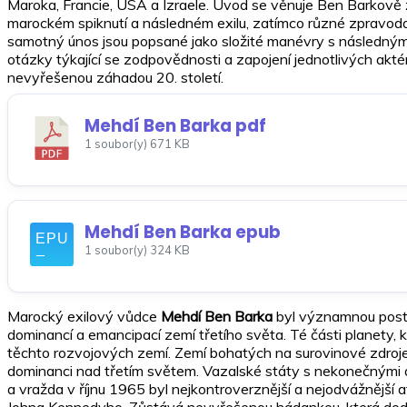
Maroka, Francie, USA a Izraele. Úvod se věnuje Ben Barkově ži
marockém spiknutí a následném exilu, zatímco různé zpravodaj
samotný únos jsou popsané jako složité manévry s následným 
otázky týkající se zodpovědnosti a zapojení jednotlivých akt
nevyřešenou záhadou 20. století.
Mehdí Ben Barka pdf
1 soubor(y)
671 KB
Mehdí Ben Barka epub
1 soubor(y)
324 KB
Marocký exilový vůdce
Mehdí Ben Barka
byl významnou postav
dominancí a emancipací zemí třetího světa. Té části planety,
těchto rozvojových zemí. Zemí bohatých na surovinové zdroje,
dominanci nad třetím světem. Vazalské státy s nekonečnými 
a vražda v říjnu 1965 byl nejkontroverznější a nejodvážnější