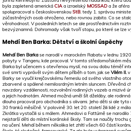
Johna Kennedyho. Zůstává nevyřešenou hádankou, která dodne
byla zapletená americká
CIA
a izraelský
MOSSAD
a že aféra
spolupracoval s československou
StB
, tedy 1. správou minist
zúčastněných osob ohroženo, nebo rovnou zabito. Co se stalo d
věrohodnost. V posledních letech se ale prostřednictvím roztr
bezvýznamná. Dohromady však tvoří stopu, po které se lze vyd
Mehdí Ben Barka: Dětství a školní úspěchy
Mehdí Ben Barka
se narodil v marockém Rabatu v lednu 1920.
pobyty v Tangeru, kde pracoval. V tomto středomořském měst
Barka byl učencem s otevřenou myslí, na svou dobu téměř intel
své smrti vyprávěl svým dětem příběh o tom, jak se
Vilém II.
v 
Barky se vyučil krejčovskému řemeslu od svého vlastního otce. 
zbarvené a spálené nemilosrdným letním sluncem. Dřevěná cha
navzdory vzdálenosti, rozvolnění rodinných vazeb a mizivé úr
a jejich hodnotám. Ahmed možná uměl šít dželáby, ale rodinná
dlouho pracoval pro obchodníka s olivami. Jeho děti si ale ty
30 franků měsíčně. V polovině 30. let 20. století žili lidé z má
Zkrátka vystačili si s málem. Ahmedovi a Fattúmě se narodilo 
nejstarší děti do místní koránské školy. Tam se naučily trochu
na učení. Mehdí během několika let zhltl všech 60 částí koránu.
škole, té skutečné, francouzské. Ta ale byla vyhrazená synům p