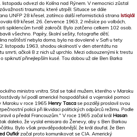
4. listopadu odvezl do Kolína nad Rýnem. V nemocnici zůstal
závažnosti traumatu, které utrpěl. Situace se dále
rana UNFP 28 křesel, zatímco další reformistická strana
Istiqlál
okovala 69 křesel. 26. července 1963, 2 měsíce po volbách,
proti spiklencům tvrdě zakročil. Bylo zatčeno celkem 102 osob.
li všechno. Papíry, školní sešity, fotografie dětí,
dina naštěstí nebyla doma, byla na dovolené v Safi u tety
2. listopadu 1963, shodou okolností v den atentátu na
 smrti, ačkoli 8 z nich už uprchlo. Mezi odsouzenými k trestu
 o spiknutí přinejlepším kusé. Tou dobou už ale Ben Barka
ockého ministra vnitra. Stal se také mužem, kterého v Maroku
 Dostávaly lví podíl americké hospodářské a vojenské pomoci
c v Maroku v roce 1965
Henry Tasca
se později proslavil svou
nostní policii při likvidaci politických odpůrců režimu. Podle
pravil a předal Francouzům." V roce 1965 začal král
Hasan
tak daleko, že vyslal emisara do Ženevy, aby s Ben Barkou
čátku. Bylo však pravděpodobnější, že král doufal, že Ben
d Oufkír
začal proto komunikovat se CIA. Americký