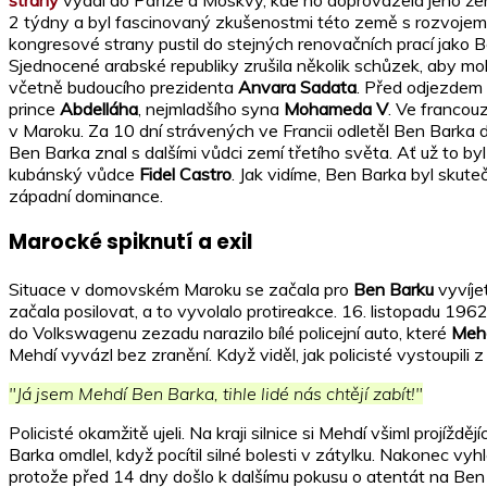
2 týdny a byl fascinovaný zkušenostmi této země s rozvojem v
kongresové strany pustil do stejných renovačních prací jako 
Sjednocené arabské republiky zrušila několik schůzek, aby mo
včetně budoucího prezidenta
Anvara Sadata
. Před odjezdem 
prince
Abdelláha
, nejmladšího syna
Mohameda V
. Ve francou
v Maroku. Za 10 dní strávených ve Francii odletěl Ben Barka
Ben Barka znal s dalšími vůdci zemí třetího světa. Ať už to b
kubánský vůdce
Fidel Castro
. Jak vidíme, Ben Barka byl skut
západní dominance.
Marocké spiknutí a exil
Situace v domovském Maroku se začala pro
Ben Barku
vyvíje
začala posilovat, a to vyvolalo protireakce. 16. listopadu 1
do Volkswagenu zezadu narazilo bílé policejní auto, které
Meh
Mehdí vyvázl bez zranění. Když viděl, jak policisté vystoupili z 
"Já jsem Mehdí Ben Barka, tihle lidé nás chtějí zabít!"
Policisté okamžitě ujeli. Na kraji silnice si Mehdí všiml projížděj
Barka omdlel, když pocítil silné bolesti v zátylku. Nakonec vy
protože před 14 dny došlo k dalšímu pokusu o atentát na Ben B