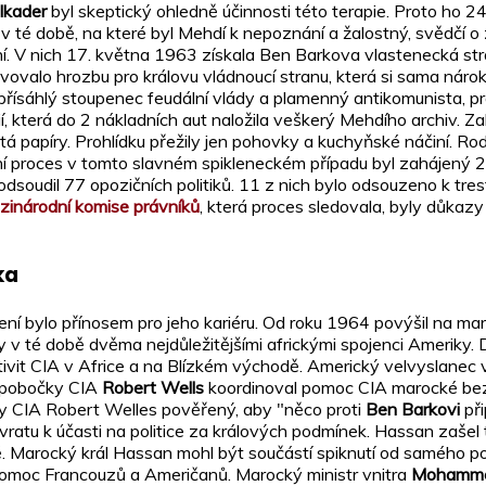
lkader
byl skeptický ohledně účinnosti této terapie. Proto ho 2
 v té době, na které byl Mehdí k nepoznání a žalostný, svědčí o 
ění. V nich 17. května 1963 získala Ben Barkova vlastenecká st
tavovalo hrozbu pro královu vládnoucí stranu, která si sama nár
, zapřísáhlý stoupenec feudální vlády a plamenný antikomunista, 
terá do 2 nákladních aut naložila veškerý Mehdího archiv. Zabavi
tá papíry. Prohlídku přežily jen pohovky a kuchyňské náčiní. Ro
ní proces v tomto slavném spikleneckém případu byl zahájený 2
oudil 77 opozičních politiků. 11 z nich bylo odsouzeno k trestu
inárodní komise právníků
, která proces sledovala, byly důkazy
ka
ní bylo přínosem pro jeho kariéru. Od roku 1964 povýšil na mar
y v té době dvěma nejdůležitějšími africkými spojenci Ameriky.
tivit CIA v Africe a na Blízkém východě. Americký velvyslane
f pobočky CIA
Robert Wells
koordinoval pomoc CIA marocké bezpeč
ky CIA Robert Welles pověřený, aby "něco proti
Ben Barkovi
při
ratu k účasti na politice za králových podmínek. Hassan zašel 
é. Marocký král Hassan mohl být součástí spiknutí od samého po
 pomoc Francouzů a Američanů. Marocký ministr vnitra
Mohamme