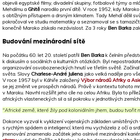
objevili egyptské filmy, divadelní skupiny, fotbalové týmy a 
Mehdímu a
Ghitě
narodilo první dítě. V roce 1952, kdy Maroko 
s obtížným přístupem a drsným klimatem. Tady Mehdí dělil svůj
pokračoval ve studiu matematiky a seznamoval se s tamazičtino
konečně Maroko získalo nezávislost. Za 3 roky
Ben Barka
zal
Budování mezinárodní sítě
Na počátku 60. let 20. století patřil
Ben Barka
k čelním předst
k diskusím o sociálních a kulturních otázkách. Byl nepostradat
organizování osvobozeneckých hnutí ve třetím světě. Začínal
světa. Slovy
Charlese-André Juliena
, jako velká naděje pro v
V roce 1957 byl v Káhiře založený
Výbor národů Afriky a Asi
se jej změnit ve prospěch národů. Právě v kontextu tohoto 
v Maroku. Navrhl rozšířit jeho cíle na celou Afriku. Byla to pří
afrických vlasteneckých sil a sil pokroku v jednotlivých zemích
"Africké země, které žily pod koloniálním jhem, budou tvořit n
Dokonce vyzval k vyklizení vojenských základen umístěných v
s rychlým spádem a inteligencí, která mu vycházela z očí a 
jmenování znamenalo začátek jeho oslnivé mezinárodní karié
strany
vydal do Paříže a Moskvy, kde ho doprovázela jeho ž