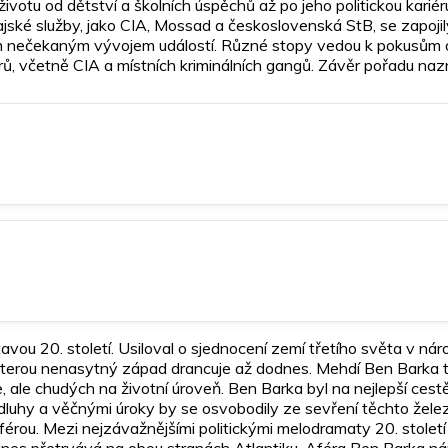
votu od dětství a školních úspěchů až po jeho politickou karié
ské služby, jako CIA, Mossad a československá StB, se zapojil
nečekaným vývojem událostí. Různé stopy vedou k pokusům o vy
érů, včetně CIA a místních kriminálních gangů. Závěr pořadu na
ou 20. století. Usiloval o sjednocení zemí třetího světa v n
 kterou nenasytný západ drancuje až dodnes. Mehdí Ben Barka t
 ale chudých na životní úroveň. Ben Barka byl na nejlepší cest
dluhy a věčnými úroky by se osvobodily ze sevření těchto žel
 aférou. Mezi nejzávažnějšími politickými melodramaty 20. stol