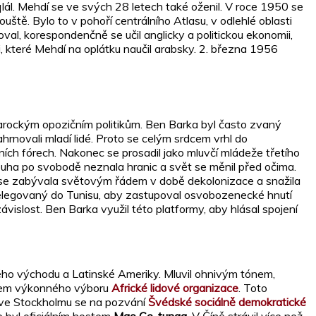
qlál. Mehdí se ve svých 28 letech také oženil. V roce 1950 se
ště. Bylo to v pohoří centrálního Atlasu, v odlehlé oblasti
val, korespondenčně se učil anglicky a politickou ekonomii,
, které Mehdí na oplátku naučil arabsky. 2. března 1956
arockým opozičním politikům. Ben Barka byl často zvaný
ahrnovali mladí lidé. Proto se celým srdcem vrhl do
ch fórech. Nakonec se prosadil jako mluvčí mládeže třetího
ouha po svobodě neznala hranic a svět se měnil před očima.
á se zabývala světovým řádem v době dekolonizace a snažila
delegovaný do Tunisu, aby zastupoval osvobozenecké hnutí
ezávislost. Ben Barka využil této platformy, aby hlásal spojení
kého východu a Latinské Ameriky. Mluvil ohnivým tónem,
lenem výkonného výboru
Africké lidové organizace
. Toto
u ve Stockholmu se na pozvání
Švédské sociálně demokratické
e byl oficiálním hostem
Mao Ce-tunga
. V Číně strávil více než