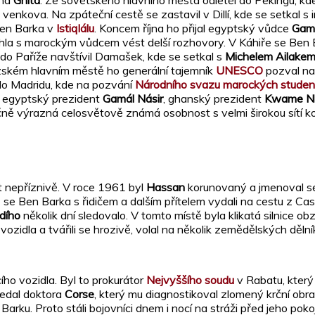
enkova. Na zpáteční cestě se zastavil v Dillí, kde se setkal 
Ben Barka v
Istiqlálu
. Koncem října ho přijal egyptský vůdce
Gama
hla s marockým vůdcem vést delší rozhovory. V Káhiře se Ben Ba
do Paříže navštívil Damašek, kde se setkal s
Michelem Ailake
zském hlavním městě ho generální tajemník
UNESCO
pozval na 
 do Madridu, kde na pozvání
Národního svazu marockých studen
yl egyptský prezident
Gamál Násir
, ghanský prezident
Kwame N
ečně výrazná celosvětově známá osobnost s velmi širokou sítí 
t nepříznivě. V roce 1961 byl
Hassan
korunovaný a jmenoval s
962 se Ben Barka s řidičem a dalším přítelem vydali na cestu 
dího
několik dní sledovalo. V tomto místě byla klikatá silnice o
vozidla a tvářili se hrozivě, volal na několik zemědělských dělníků
ícího vozidla. Byl to prokurátor
Nejvyššího soudu
v Rabatu, který
hledal doktora
Corse
, který mu diagnostikoval zlomený krční obrat
arku. Proto stáli bojovníci dnem i nocí na stráži před jeho po