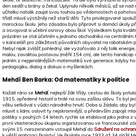
den seděl u brány a čekal. Uplynulo několik měsíců, až se nad n
učitelku natolik zaujal svou touhou po vědomostech a pohotový
třídě mluvil výstižněji než starší děti. Tyto privilegované spo
marockou školu. Jeho zásadou bylo připravit si domácí úkoly př
a osvojoval si učební osnovy obou škol. Výsledkem byla kvalitn
prázdnin se stal účetním u jednoho obchodníka na centrálním t
v kanceláři pro záležitosti původních obyvatel na rabatském p
Nebyl nijak zvlášť pohledný, ale vyzařovalo z něj tolik energie,
malou, zavalitou postavou (měřil 154 cm), ale tento handicap 
jedním z nejgeniálnějších matematiků své generace, kdyby ho ne
pedagogiku, dialog a diskusi o myšlenkách.
Mehdí Ben Barka: Od matematiky k politice
Každé ráno se
Mehdí
, nejlepší žák třídy, cestou do školy potu
1915, opředené historií a hrdé na svou zašlou slávu. To byl j
věku setkával s vůdci národního hnutí. Doba si žádala, aby by
mluvit s lidmi, oslovit ty nejskromnější, a především zapojit 
politiky v pouhých 14 letech, rychle se etabloval jako jedna 
první vlasteneckou skupinu organizovanou ve francouzské zó
svými 15. narozeninami vstoupil Mehdí do
Sdružení na ochra
k větší arabizaci školství. Ve školním roce 1933 až 34 složil