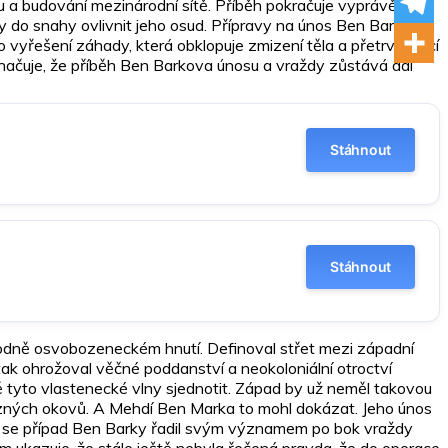
ru a budování mezinárodní sítě. Příběh pokračuje vyprávěním o
y do snahy ovlivnit jeho osud. Přípravy na únos Ben Barky a
řešení záhady, která obklopuje zmizení těla a přetrvávající
značuje, že příběh Ben Barkova únosu a vraždy zůstává dál
Stáhnout
Stáhnout
árodně osvobozeneckém hnutí. Definoval střet mezi západní
ak ohrožoval věčné poddanství a neokoloniální otroctví
ě tyto vlastenecké vlny sjednotit. Západ by už neměl takovou
ezných okovů. A Mehdí Ben Marka to mohl dokázat. Jeho únos
etí se případ Ben Barky řadil svým významem po bok vraždy