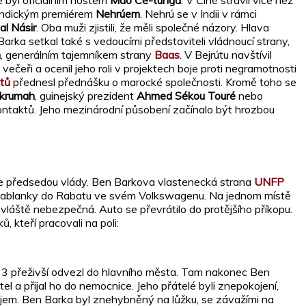
s indickým premiérem
Nehrúem
. Nehrú se v Indii v rámci
l Násir
. Oba muži zjistili, že měli společné názory. Hlava
rka setkal také s vedoucími představiteli vládnoucí strany,
m
, generálním tajemníkem strany
Baas
. V Bejrútu navštívil
večeři a ocenil jeho roli v projektech boje proti negramotnosti
tů
přednesl přednášku o marocké společnosti. Kromě toho se
krumah
, guinejský prezident
Ahmed Sékou Touré
nebo
kontaktů. Jeho mezinárodní působení začínalo být hrozbou
e předsedou vlády. Ben Barkova vlastenecká strana
UNFP
z Casablanky do Rabatu ve svém Volkswagenu. Na jednom místě
bzvláště nebezpečná. Auto se převrátilo do protějšího příkopu.
, kteří pracovali na poli:
 3 přeživší odvezl do hlavního města. Tam nakonec Ben
el a přijal ho do nemocnice. Jeho přátelé byli znepokojení,
kojem. Ben Barka byl znehybněný na lůžku, se závažími na