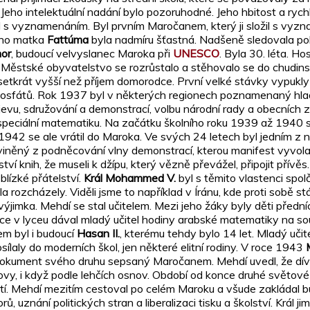
 Jeho intelektuální nadání bylo pozoruhodné. Jeho hbitost a rych
l s vyznamenáním. Byl prvním Maročanem, který ji složil s vyz
Jeho matka
Fattúma
byla nadmíru šťastná. Nadšeně sledovala po
mor
, budoucí velvyslanec Maroka při
UNESCO
. Byla 30. léta. H
 Městské obyvatelstvo se rozrůstalo a stěhovalo se do chudin
tkrát vyšší než příjem domorodce. První velké stávky vypukly
r fosfátů. Rok 1937 byl v některých regionech poznamenaný hla
vu, sdružování a demonstrací, volbu národní rady a obecních z
speciální matematiku. Na začátku školního roku 1939 až 1940 se
e 1942 se ale vrátil do Maroka. Ve svých 24 letech byl jedním z 
iněný z podněcování vlny demonstrací, kterou manifest vyvolal,
tví knih, že museli k džípu, který vězně převážel, připojit přívě
blízké přátelství.
Král Mohammed V.
byl s těmito vlastenci spol
a rozcházely. Viděli jsme to například v Íránu, kde proti sobě stá
výjimka. Mehdí se stal učitelem. Mezi jeho žáky byly děti předn
áce v lyceu dával mladý učitel hodiny arabské matematiky na so
em byl i budoucí
Hasan II.
, kterému tehdy bylo 14 let. Mladý učit
ílaly do moderních škol, jen některé elitní rodiny. V roce 1943
 dokument svého druhu sepsaný Maročanem. Mehdí uvedl, že dívky
vy, i když podle lehčích osnov. Období od konce druhé světové
í. Mehdí mezitím cestoval po celém Maroku a všude zakládal b
znání politických stran a liberalizaci tisku a školství. Král j