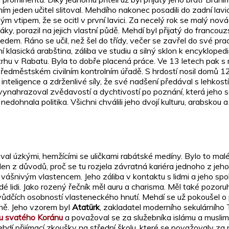
ím jeden učitel slitoval. Mehdího nakonec posadili do zadní lavic
m vtipem, že se ocitl v první lavici. Za necelý rok se malý nov
lužáky, porazil na jejich vlastní půdě. Mehdí byl přijatý do franc
edem. Ráno se učil, než šel do třídy, večer se zavřel do své pr
í klasická arabština, záliba ve studiu a silný sklon k encyklop
rhu v Rabatu. Byla to dobře placená práce. Ve 13 letech pak s 
ředměstském civilním kontrolním úřadě. S hrdostí nosil domů 12
 inteligence a zdrženlivé síly, že své nadšení předával s lehkost
vynahrazoval zvědavostí a dychtivostí po poznání, která jeho s
dohnala politika. Všichni chválili jeho dvojí kulturu, arabskou 
loval úzkými, hemžícími se uličkami rabátské medíny. Bylo to mal
eden z důvodů, proč se tu rozjela závratná kariéra jednoho z je
l vášnivým vlastencem. Jeho záliba v kontaktu s lidmi a jeho sp
mladé lidi. Jako rozený řečník měl auru a charisma. Měl také poz
z vůdčích osobností vlasteneckého hnutí. Mehdí se už pokoušel 
ně. Jeho vzorem byl
Atatürk
, zakladatel moderního sekulárního 
nu svatého Koránu
a považoval se za služebníka islámu a muslimů
 Mehdí přijímací zkoušky na střední školu, které se považovaly 