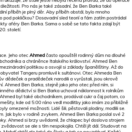
ukazuje, že stále ještě nebyla řečená pravda, že do operace
ežitosti. Pro nás je také zásadní, že Ben Barka také
ální příběh je plný děr. Aby příběh obstál, bylo mnoho
o pod pokličkou? Dosavadní sled teorií a fám zatím postrádal
ekty aféry Ben Barka. Sama o sobě se tato fakta zdají být
. století.
ace. Jeho otec
Ahmed
často opouštěl rodinný dům na dlouhé
bchodníka a chráněnce Italského království. Ahmed Ben
zinárodní politikou a osvojil si základy španělštiny. Až do
 obyvatel Tangeru promluvil k sultánovi. Otec Ahmeda Ben
ův dědeček a pradědeček narodili a vyrůstali, jsou okrově
. Ahmed Ben Barka, stejně jako jeho otec před ním, si
inného dědictví si Ben Barka uchoval náklonnost k rolníkům
 Ahmed byl také obchodníkem, prodával cukr a čaj potom, co
mešity, kde od 5:00 ráno vedl modlitby jako imám za přibližně
ly omezené možnosti. Lidé šili, pěstovali plodiny, modlili se.
ím. Jak bylo v rodině zvykem, Ahmed Ben Barka poslal své 2
oky. Ahmed si brzy uvědomil, že chlapec byl doslova strojem
zvědavost se ale s tím nespokojila. Chtěl jít dál. Studovat na
m. Mehdí chtěl ale také do školy a tak se nevzdával. Každý