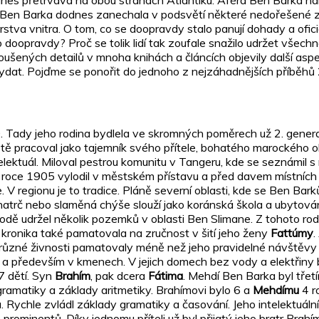
s přetrvává na obou stranách Atlantiku. Aféra Ben Barka nám 
 Ben Barka dodnes zanechala v podsvětí některé nedořešené zál
erstva vnitra. O tom, co se doopravdy stalo panují dohady a ofici
oopravdy? Proč se tolik lidí tak zoufale snažilo udržet všechn
oušených detailů v mnoha knihách a článcích objevily další asp
at. Pojďme se ponořit do jednoho z nejzáhadnějších příběhů 20
 Tady jeho rodina bydlela ve skromných poměrech už 2. gener
ě pracoval jako tajemník svého přítele, bohatého marockého o
ektuál. Miloval pestrou komunitu v Tangeru, kde se seznámil s me
roce 1905 vylodil v městském přístavu a před davem místních
V regionu je to tradice. Pláně severní oblasti, kde se Ben Bark
trč nebo slaměná chýše slouží jako koránská škola a ubytování
odě udržel několik pozemků v oblasti Ben Slimane. Z tohoto rod
 kronika také pamatovala na zručnost v šití jeho ženy
Fattúmy
.
to různé živnosti pamatovaly méně než jeho pravidelné návštěvy 
la a především v kmenech. V jejich domech bez vody a elektřiny by
7 dětí. Syn
Brahím
, pak dcera
Fátima
. Mehdí Ben Barka byl třet
 gramatiky a základy aritmetiky. Brahímovi bylo 6 a
Mehdímu
4 r
 Rychle zvládl základy gramatiky a časování. Jeho intelektuální 
rominentů. Díky jednomu příteli už byl přijatý jeho bratr Brahí