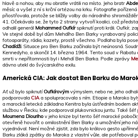
hlavě a nohou, aby mu obratle vrátili na místo. Jeho bratr
Abde
měsíc a vyšel z ní s krční ortézou na krku. Fotografie pořízená
přiostřovala, protože se blížily volby do národního shromážd
41. Očekávalo se, že tyto 2 strany vytvoří koalici, což předs
odhalil generál
Mohammed Oufkír
spiknutí proti králi. Oufkír
Ve stejné době byl dům Mehdího Ben Barky vyrabovaný policií, k
fotoaparáty, rádia, kazety, prostě všechno. Podlaha byla pose
Chadídži
. Situace pro Ben Barku začínala být neúnosná. Soud
Kennedyho, a skončil 14. března 1964. Tento soud v Rabatu ods
smrti v nepřítomnosti byl i Mehdí Ben Barka. Podle zprávy
Mez
dávno utekl do švýcarského exilu.
Americká CIA: Jak dostat Ben Barku do Maro
Ať už bylo spiknutí
Oufkírovým
výmyslem, nebo ne, jeho odhale
podporovala
CIA
a spolupracovala s ním. Etiopie a Maroko byl
a marocká letecká základna Kenitra byla ústředním bodem ak
službou v Řecku, kde podporoval plukovnickou juntu. Také šé
Moumena Diouriho
v jeho knize byl tento šéf marocké poboč
otevřeně hovořit o omilostnění Ben Barky a umožnění jeho náv
vyjednával. Není možné zjistit, zda bylo královo gesto upřímn
Barku zláká zpátky do Maroka z vlastní vůle, ale potřeboval