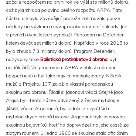
začal s rozpočtem na první rok ve výši sto milionů dolarů,
což byla zhruba polovina celého rozpočtu ARPA. Tato
částka ale byla zavádějící, protože zahrnovala pouze
náklady na výzkum a vývoj, nikoliv provozní náklady. Jen
v prvních dvou letech vynaložil Pentagon na Defender
kolem devět set milionů dolarů. Například v roce 2015 to
bylo zhruba 7,3 miliardy dolarů. Program Defender,
nazývaný také
Balistická protiraketová obrana
, byl
nejdůležitějším programem ARPA v oblasti národní
bezpečnosti a byl také nejvíce medializovaný. Několik
mužů z Projektu 137 založilo vlastní poradenskou
skupinu pro obranu. Říkali si Jásonovi vědci. Stejně jako
Argus byl i tento název odvozený z řecké mytologie.
Jáson
, vůdce Argonautů, byl jedním z největších
mytologických hrdinů historie. Argonauti byli Jásonovou
skupinou bojovníků, kteří ho doprovázeli na jeho cestě za
zlatým rounem. 1. ledna 1960 se skupina stala oficiálním