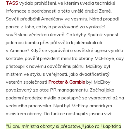
TASS
vydala prohlášení, ve kterém uvedla technické
informace a podrobnosti o této umělé družici Země.
Sověti předběhli Američany ve vesmíru. Národ propadl
panice z toho, co bylo považované za vynikající
sovětskou vědeckou úroveň. Co kdyby Sputnik vynesl
jadernou bombu přes půl světa k jakémukoli cíli
v Americe? Když se vyprávění o sovětské agresi vymklo
kontrole, pověřil prezident ministra obrany McElroye, aby
přistoupil k novému odvážnému plánu. McElroy byl
mistrem ve styku s veřejností. Jako dvaatřicetiletý
veterán společnosti
Procter & Gamble
byl McElroy
považovaný za otce PR managementu. Začínal jako
podomní prodejce mýdla a postupně se vypracoval až na
vedoucího pracovníka. Nyní byl McElroy americkým
ministrem obrany. Do funkce nastoupil s jasnou vizí:
"Úlohu ministra obrany si představuji jako roli kapitána