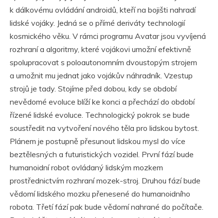
k dálkovému ovládání androidů, kteří na bojišti nahradí
lidské vojáky. Jedná se o přímé deriváty technologií
kosmického věku. V rámci programu Avatar jsou vyvíjená
rozhraní a algoritmy, které vojákovi umožní efektivně
spolupracovat s poloautonomním dvoustopým strojem
a umožnit mu jednat jako vojákův náhradník. Vzestup
strojů je tady. Stojíme před dobou, kdy se období
nevědomé evoluce blíží ke konci a přechází do období
řízené lidské evoluce. Technologický pokrok se bude
soustředit na vytvoření nového těla pro lidskou bytost.
Plánem je postupně přesunout lidskou mysl do více
beztělesných a futuristických vozidel. První fází bude
humanoidní robot ovládaný lidským mozkem
prostřednictvím rozhraní mozek-stroj. Druhou fází bude
vědomí lidského mozku přenesené do humanoidního
robota. Třetí fází pak bude vědomí nahrané do počítače.