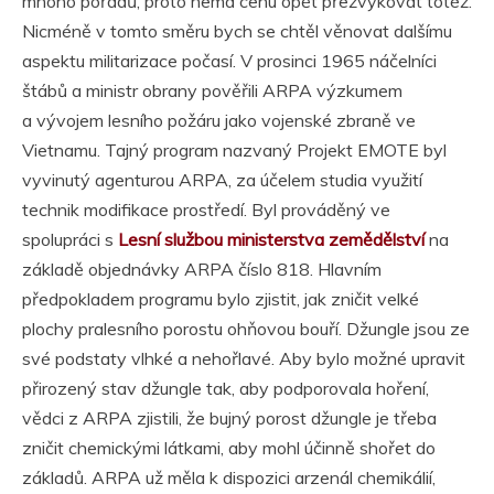
mnoho pořadů, proto nemá cenu opět přežvykovat totéž.
Nicméně v tomto směru bych se chtěl věnovat dalšímu
aspektu militarizace počasí. V prosinci 1965 náčelníci
štábů a ministr obrany pověřili ARPA výzkumem
a vývojem lesního požáru jako vojenské zbraně ve
Vietnamu. Tajný program nazvaný Projekt EMOTE byl
vyvinutý agenturou ARPA, za účelem studia využití
technik modifikace prostředí. Byl prováděný ve
spolupráci s
Lesní službou ministerstva zemědělství
na
základě objednávky ARPA číslo 818. Hlavním
předpokladem programu bylo zjistit, jak zničit velké
plochy pralesního porostu ohňovou bouří. Džungle jsou ze
své podstaty vlhké a nehořlavé. Aby bylo možné upravit
přirozený stav džungle tak, aby podporovala hoření,
vědci z ARPA zjistili, že bujný porost džungle je třeba
zničit chemickými látkami, aby mohl účinně shořet do
základů. ARPA už měla k dispozici arzenál chemikálií,