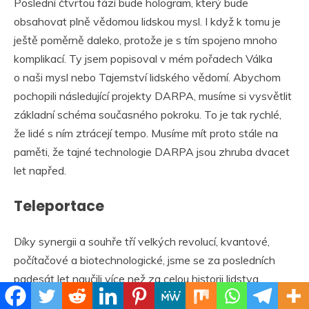
Poslední čtvrtou fází bude hologram, který bude
obsahovat plně vědomou lidskou mysl. I když k tomu je
ještě poměrně daleko, protože je s tím spojeno mnoho
komplikací. Ty jsem popisoval v mém pořadech Válka
o naši mysl nebo Tajemství lidského vědomí. Abychom
pochopili následující projekty DARPA, musíme si vysvětlit
základní schéma současného pokroku. To je tak rychlé,
že lidé s ním ztrácejí tempo. Musíme mít proto stále na
paměti, že tajné technologie DARPA jsou zhruba dvacet
let napřed.
Teleportace
Díky synergii a souhře tří velkých revolucí, kvantové,
počítačové a biotechnologické, jsme se za posledních
padesát let naučili více než za celou historii lidstva.
Jedním z vedlejších produktů kvantové revoluce je