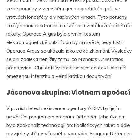
velké poruchy v zemském geomagnetickém poli, ve
vrstvách ionosféry a v rádiových vlnách. Tyto poruchy
zničí jemnou elektroniku umístěnou uvnitř každé přilétající
rakety. Operace Argus byla prvním testem
elektromagnetické pulzní bomby na světě, tedy EMP.
Operace Argus se ukázala jako velké zklamání. Výsledky
se ani zdaleka neblížily tomu, co Nicholas Christofilos
předpovídal. Christofilův efekt se sice dostavil, ale měl
omezenou intenzitu a velmi krátkou dobu trvání.
Jásonova skupina: Vietnam a počasí
V prvních letech existence agentury ARPA byl jejím
největším programem program Defender. Jeho úkolem
bylo zdokonalit technologii protibalistických raket a dále
rozvíjet systémy včasného varování. Program Defender