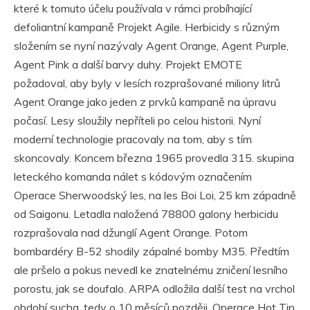
které k tomuto účelu používala v rámci probíhající
defoliantní kampaně Projekt Agile. Herbicidy s různým
složením se nyní nazývaly Agent Orange, Agent Purple,
Agent Pink a další barvy duhy. Projekt EMOTE
požadoval, aby byly v lesích rozprašované miliony litrů
Agent Orange jako jeden z prvků kampaně na úpravu
počasí. Lesy sloužily nepříteli po celou historii. Nyní
moderní technologie pracovaly na tom, aby s tím
skoncovaly. Koncem března 1965 provedla 315. skupina
leteckého komanda nálet s kódovým označením
Operace Sherwoodský les, na les Boi Loi, 25 km západně
od Saigonu. Letadla naložená 78800 galony herbicidu
rozprašovala nad džunglí Agent Orange. Potom
bombardéry B-52 shodily zápalné bomby M35. Předtím
ale pršelo a pokus nevedl ke znatelnému zničení lesního
porostu, jak se doufalo. ARPA odložila další test na vrchol
období sucha, tedy o 10 měsíců později. Operace Hot Tip