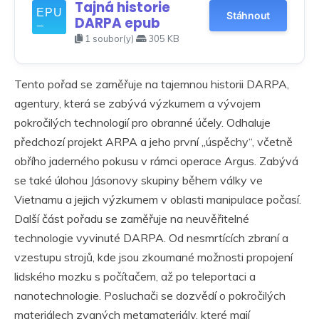
Tajná historie
Stáhnout
DARPA epub
1 soubor(y)
305 KB
Tento pořad se zaměřuje na tajemnou historii DARPA,
agentury, která se zabývá výzkumem a vývojem
pokročilých technologií pro obranné účely. Odhaluje
předchozí projekt ARPA a jeho první „úspěchy“, včetně
obřího jaderného pokusu v rámci operace Argus. Zabývá
se také úlohou Jásonovy skupiny během války ve
Vietnamu a jejich výzkumem v oblasti manipulace počasí.
Další část pořadu se zaměřuje na neuvěřitelné
technologie vyvinuté DARPA. Od nesmrtících zbraní a
vzestupu strojů, kde jsou zkoumané možnosti propojení
lidského mozku s počítačem, až po teleportaci a
nanotechnologie. Posluchači se dozvědí o pokročilých
materiálech zvaných metamateriály, které mají