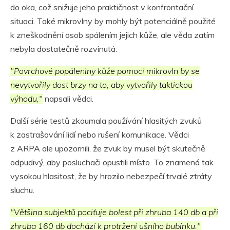
do oka, což snižuje jeho praktičnost v konfrontační
situaci. Také mikrovlny by mohly být potenciálně použité
k zneškodnění osob spálením jejich kůže, ale věda zatím
nebyla dostatečně rozvinutá.
"Povrchové popáleniny kůže pomocí mikrovln by se
nevytvořily dost brzy na to, aby vytvořily taktickou
výhodu,"
napsali vědci.
Další série testů zkoumala používání hlasitých zvuků
k zastrašování lidí nebo rušení komunikace. Vědci
z ARPA ale upozornili, že zvuk by musel být skutečně
odpudivý, aby posluchači opustili místo. To znamená tak
vysokou hlasitost, že by hrozilo nebezpečí trvalé ztráty
sluchu.
"Většina subjektů pociťuje bolest při zhruba 140 db a při
zhruba 160 db dochází k protržení ušního bubínku."