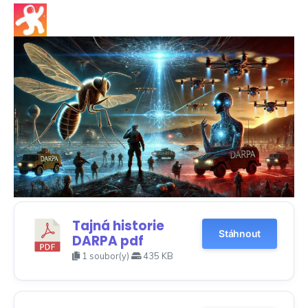
Tajná historie
Stáhnout
DARPA pdf
1 soubor(y)
435 KB