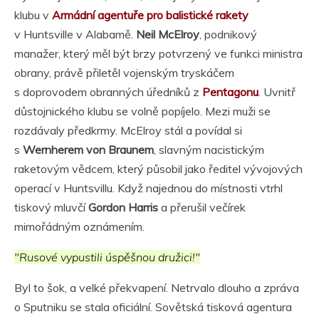
klubu v
Armádní agentuře pro balistické rakety
v Huntsville v Alabamě.
Neil McElroy
, podnikový
manažer, který měl být brzy potvrzený ve funkci ministra
obrany, právě přiletěl vojenským tryskáčem
s doprovodem obranných úředníků z
Pentagonu
. Uvnitř
důstojnického klubu se volně popíjelo. Mezi muži se
rozdávaly předkrmy. McElroy stál a povídal si
s
Wernherem von Braunem
, slavným nacistickým
raketovým vědcem, který působil jako ředitel vývojových
operací v Huntsvillu. Když najednou do místnosti vtrhl
tiskový mluvčí
Gordon Harris
a přerušil večírek
mimořádným oznámením.
"Rusové vypustili úspěšnou družici!"
Byl to šok, a velké překvapení. Netrvalo dlouho a zpráva
o Sputniku se stala oficiální. Sovětská tisková agentura