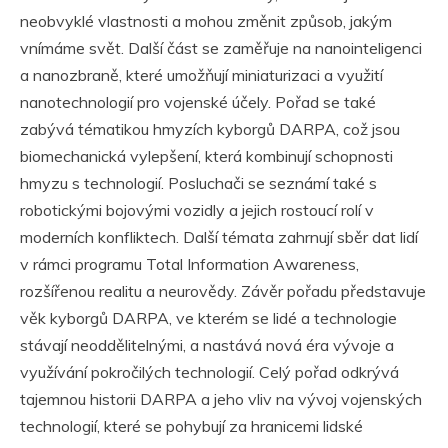
neobvyklé vlastnosti a mohou změnit způsob, jakým
vnímáme svět. Další část se zaměřuje na nanointeligenci
a nanozbraně, které umožňují miniaturizaci a využití
nanotechnologií pro vojenské účely. Pořad se také
zabývá tématikou hmyzích kyborgů DARPA, což jsou
biomechanická vylepšení, která kombinují schopnosti
hmyzu s technologií. Posluchači se seznámí také s
robotickými bojovými vozidly a jejich rostoucí rolí v
moderních konfliktech. Další témata zahrnují sběr dat lidí
v rámci programu Total Information Awareness,
rozšířenou realitu a neurovědy. Závěr pořadu představuje
věk kyborgů DARPA, ve kterém se lidé a technologie
stávají neoddělitelnými, a nastává nová éra vývoje a
využívání pokročilých technologií. Celý pořad odkrývá
tajemnou historii DARPA a jeho vliv na vývoj vojenských
technologií, které se pohybují za hranicemi lidské