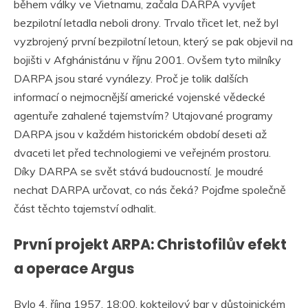
během války ve Vietnamu, začala DARPA vyvíjet
bezpilotní letadla neboli drony. Trvalo třicet let, než byl
vyzbrojený první bezpilotní letoun, který se pak objevil na
bojišti v Afghánistánu v říjnu 2001. Ovšem tyto milníky
DARPA jsou staré vynálezy. Proč je tolik dalších
informací o nejmocnější americké vojenské vědecké
agentuře zahalené tajemstvím? Utajované programy
DARPA jsou v každém historickém období deseti až
dvaceti let před technologiemi ve veřejném prostoru.
Díky DARPA se svět stává budoucností. Je moudré
nechat DARPA určovat, co nás čeká? Pojďme společně
část těchto tajemství odhalit.
První projekt ARPA: Christofilův efekt
a operace Argus
Bylo 4. října 1957, 18:00, koktejlový bar v důstojnickém