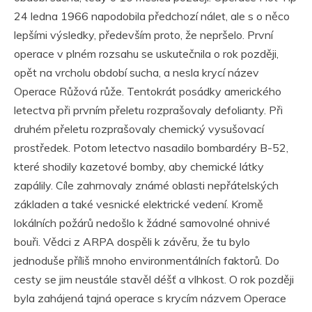
24 ledna 1966 napodobila předchozí nálet, ale s o něco
lepšími výsledky, především proto, že nepršelo. První
operace v plném rozsahu se uskutečnila o rok později,
opět na vrcholu období sucha, a nesla krycí název
Operace Růžová růže. Tentokrát posádky amerického
letectva při prvním přeletu rozprašovaly defolianty. Při
druhém přeletu rozprašovaly chemický vysušovací
prostředek. Potom letectvo nasadilo bombardéry B-52,
které shodily kazetové bomby, aby chemické látky
zapálily. Cíle zahrnovaly známé oblasti nepřátelských
základen a také vesnické elektrické vedení. Kromě
lokálních požárů nedošlo k žádné samovolné ohnivé
bouři. Vědci z ARPA dospěli k závěru, že tu bylo
jednoduše příliš mnoho environmentálních faktorů. Do
cesty se jim neustále stavěl déšť a vlhkost. O rok později
byla zahájená tajná operace s krycím názvem Operace