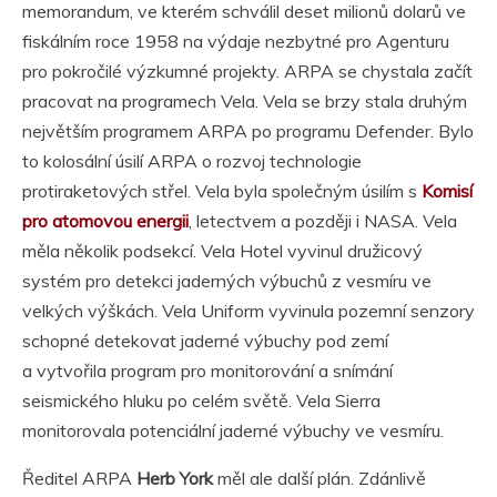
memorandum, ve kterém schválil deset milionů dolarů ve
fiskálním roce 1958 na výdaje nezbytné pro Agenturu
pro pokročilé výzkumné projekty. ARPA se chystala začít
pracovat na programech Vela. Vela se brzy stala druhým
největším programem ARPA po programu Defender. Bylo
to kolosální úsilí ARPA o rozvoj technologie
protiraketových střel. Vela byla společným úsilím s
Komisí
pro atomovou energii
, letectvem a později i NASA. Vela
měla několik podsekcí. Vela Hotel vyvinul družicový
systém pro detekci jaderných výbuchů z vesmíru ve
velkých výškách. Vela Uniform vyvinula pozemní senzory
schopné detekovat jaderné výbuchy pod zemí
a vytvořila program pro monitorování a snímání
seismického hluku po celém světě. Vela Sierra
monitorovala potenciální jaderné výbuchy ve vesmíru.
Ředitel ARPA
Herb York
měl ale další plán. Zdánlivě