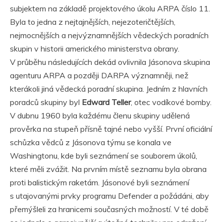
subjektem na základě projektového úkolu ARPA číslo 11.
Byla to jedna z nejtajnějších, nejezoteričtějších,
nejmocnějších a nejvýznamnějších vědeckých poradních
skupin v historii amerického ministerstva obrany.
V průběhu následujících dekád ovlivnila Jásonova skupina
agenturu ARPA a později DARPA významněji, než
kterákoli jiná vědecká poradní skupina. Jedním z hlavních
poradců skupiny byl
Edward Teller
, otec vodíkové bomby.
V dubnu 1960 byla každému členu skupiny udělená
prověrka na stupeň přísně tajné nebo vyšší. První oficiální
schůzka vědců z Jásonova týmu se konala ve
Washingtonu, kde byli seznámení se souborem úkolů,
které měli zvážit. Na prvním místě seznamu byla obrana
proti balistickým raketám. Jásonové byli seznámení
s utajovanými prvky programu Defender a požádáni, aby
přemýšleli za hranicemi současných možností. V té době