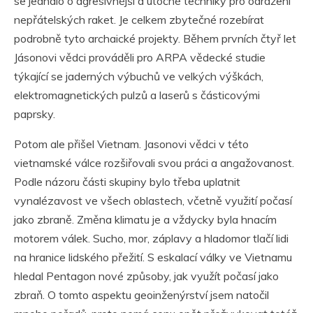
se jednalo o agresivnější a útočné techniky pro odražení
nepřátelských raket. Je celkem zbytečné rozebírat
podrobně tyto archaické projekty. Během prvních čtyř let
Jásonovi vědci prováděli pro ARPA vědecké studie
týkající se jaderných výbuchů ve velkých výškách,
elektromagnetických pulzů a laserů s částicovými
paprsky.
Potom ale přišel Vietnam. Jasonovi vědci v této
vietnamské válce rozšiřovali svou práci a angažovanost.
Podle názoru části skupiny bylo třeba uplatnit
vynalézavost ve všech oblastech, včetně využití počasí
jako zbraně. Změna klimatu je a vždycky byla hnacím
motorem válek. Sucho, mor, záplavy a hladomor tlačí lidi
na hranice lidského přežití. S eskalací války ve Vietnamu
hledal Pentagon nové způsoby, jak využít počasí jako
zbraň. O tomto aspektu geoinženýrství jsem natočil