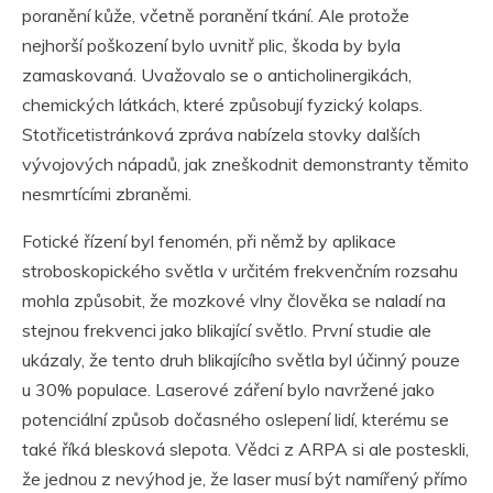
poranění kůže, včetně poranění tkání. Ale protože
nejhorší poškození bylo uvnitř plic, škoda by byla
zamaskovaná. Uvažovalo se o anticholinergikách,
chemických látkách, které způsobují fyzický kolaps.
Stotřicetistránková zpráva nabízela stovky dalších
vývojových nápadů, jak zneškodnit demonstranty těmito
nesmrtícími zbraněmi.
Fotické řízení byl fenomén, při němž by aplikace
stroboskopického světla v určitém frekvenčním rozsahu
mohla způsobit, že mozkové vlny člověka se naladí na
stejnou frekvenci jako blikající světlo. První studie ale
ukázaly, že tento druh blikajícího světla byl účinný pouze
u 30% populace. Laserové záření bylo navržené jako
potenciální způsob dočasného oslepení lidí, kterému se
také říká blesková slepota. Vědci z ARPA si ale posteskli,
že jednou z nevýhod je, že laser musí být namířený přímo