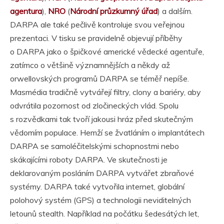
agentura
),
NRO
(
Národní průzkumný úřad
) a dalším.
DARPA ale také pečlivě kontroluje svou veřejnou
prezentaci. V tisku se pravidelně objevují příběhy
o DARPA jako o špičkové americké vědecké agentuře,
zatímco o většině významnějších a někdy až
orwellovských programů DARPA se téměř nepíše.
Masmédia tradičně vytvářejí filtry, clony a bariéry, aby
odvrátila pozornost od zločineckých vlád. Spolu
s rozvědkami tak tvoří jakousi hráz před skutečným
vědomím populace. Hemží se žvatláním o implantátech
DARPA se samoléčitelskými schopnostmi nebo
skákajícími roboty DARPA. Ve skutečnosti je
deklarovaným posláním DARPA vytvářet zbraňové
systémy. DARPA také vytvořila internet, globální
polohový systém (GPS) a technologii neviditelných
letounů stealth. Například na počátku šedesátých let,