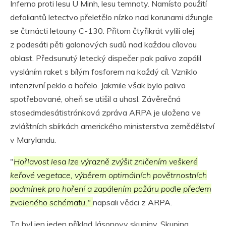
Inferno proti lesu U Minh, lesu temnoty. Namísto použití
defoliantů letectvo přeletělo nízko nad korunami džungle
se čtrnácti letouny C-130. Přitom čtyřikrát vylili olej
z padesáti pěti galonových sudů nad každou cílovou
oblast. Předsunutý letecký dispečer pak palivo zapálil
vysláním raket s bílým fosforem na každý cíl. Vzniklo
intenzivní peklo a hořelo. Jakmile však bylo palivo
spotřebované, oheň se utišil a uhasl. Závěrečná
stosedmdesátistránková zpráva ARPA je uložena ve
zvláštních sbírkách amerického ministerstva zemědělství
v Marylandu.
"
Hořlavost lesa lze výrazně zvýšit zničením veškeré
keřové vegetace, výběrem optimálních povětrnostních
podmínek pro hoření a zapálením požáru podle předem
zvoleného schématu,"
napsali vědci z ARPA.
To byl jen jeden příklad Jásonovy skupiny. Skupina