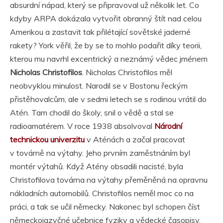
absurdní nápad, který se připravoval už několik let. Co
kdyby ARPA dokázala vytvořit obranný štít nad celou
Amerikou a zastavit tak přilétající sovětské jaderné
rakety? York věřil, že by se to mohlo podařit díky teorii,
kterou mu navrhl excentrický a neznámý vědec jménem
Nicholas Christofilos
. Nicholas Christofilos měl
neobvyklou minulost. Narodil se v Bostonu řeckým
přistěhovalcům, ale v sedmi letech se s rodinou vrátil do
Atén. Tam chodil do školy, snil o vědě a stal se
radioamatérem. V roce 1938 absolvoval
Národní
technickou univerzitu
v Aténách a začal pracovat
v továrně na výtahy. Jeho prvním zaměstnáním byl
montér výtahů. Když Atény obsadili nacisté, byla
Christofilova továrna na výtahy přeměněná na opravnu
nákladních automobilů. Christofilos neměl moc co na
práci, a tak se učil německy. Nakonec byl schopen číst
německojazyčné učebnice fyziky a vědecké časopisy,