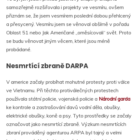
samozřejmě rozšiřovala i projekty ve vesmíru, ovšem
přiznám se, že jsem vesmírem poslední dobou přehlcený
a přesycený. Vesmíru jsem se věnoval obšírně v pořadu
Oblast 51 nebo Jak Američané „oměsícovali“ svět. Proto
se budu věnovat jiným věcem, které jsou méně
probádané.
Nesmrtící zbraně DARPA
V americe začaly probíhat mohutné protesty proti válce
ve Vietnamu. Při těchto protiválečných protestech
používala státní policie, vojenská policie a
Národní garda
ke kontrole a zastrašování davů vodní děla, obušky,
elektrické obušky, koně a psy. Tyto prostředky se začaly
označovat jako nesmrtící zbraně. Výzkum nesmrtících
zbraní prováděný agenturou ARPA byl tajný a velmi