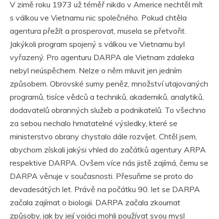
V zimě roku 1973 už téměř nikdo v Americe nechtěl mít
s válkou ve Vietnamu nic společného. Pokud chtěla
agentura přežít a prosperovat, musela se přetvořit.
Jakýkoli program spojený s válkou ve Vietnamu byl
vyřazený. Pro agenturu DARPA ale Vietnam zdaleka
nebyl neúspěchem. Nelze o něm mluvit jen jedním
způsobem. Obrovské sumy peněz, množství utajovaných
programů, tisíce vědců a techniků, akademiků, analytiků,
dodavatelů obranných služeb a podnikatelů. To všechno
za sebou nechalo hmatatelné výsledky, které se
ministerstvo obrany chystalo dále rozvíjet. Chtěl jsem,
abychom získali jakýsi vhled do začátků agentury ARPA
respektive DARPA. Ovšem více nás jistě zajímá, čemu se
DARPA věnuje v současnosti. Přesuňme se proto do
devadesátých let. Právě na počátku 90. let se DARPA
začala zajímat o biologii. DARPA začala zkoumat
způsoby, jak by její vojáci mohli používat svou mysl