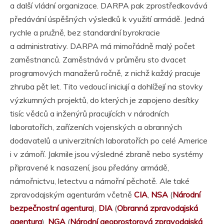
a další vládní organizace. DARPA pak zprostředkovává
předávání úspěšných výsledků k využití armádě. Jedná
rychle a pružně, bez standardní byrokracie
a administrativy. DARPA má mimořádně malý počet
zaměstnanců. Zaměstnává v průměru sto dvacet
programových manažerů ročně, z nichž každý pracuje
zhruba pět let. Tito vedoucí iniciují a dohlížejí na stovky
výzkumných projektů, do kterých je zapojeno desítky
tisíc vědců a inženýrů pracujících v národních
laboratořích, zařízeních vojenských a obranných
dodavatelů a univerzitních laboratořích po celé Americe
i v zámoří. Jakmile jsou výsledné zbraně nebo systémy
připravené k nasazení, jsou předány armádě,
námořnictvu, letectvu a námořní pěchotě. Ale také
zpravodajským agenturám včetně
CIA
,
NSA
(
Národní
bezpečnostní agentura
),
DIA
(
Obranná zpravodajská
agentura
),
NGA
(
Národní geoprostorová zpravodajská