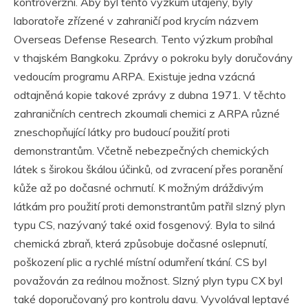
kontroverzní. Aby byl tento výzkum utajený, byly
laboratoře zřízené v zahraničí pod krycím názvem
Overseas Defense Research. Tento výzkum probíhal
v thajském Bangkoku. Zprávy o pokroku byly doručovány
vedoucím programu ARPA. Existuje jedna vzácná
odtajněná kopie takové zprávy z dubna 1971. V těchto
zahraničních centrech zkoumali chemici z ARPA různé
zneschopňující látky pro budoucí použití proti
demonstrantům. Včetně nebezpečných chemických
látek s širokou škálou účinků, od zvracení přes poranění
kůže až po dočasné ochrnutí. K možným dráždivým
látkám pro použití proti demonstrantům patřil slzný plyn
typu CS, nazývaný také oxid fosgenový. Byla to silná
chemická zbraň, která způsobuje dočasné oslepnutí,
poškození plic a rychlé místní odumření tkání. CS byl
považován za reálnou možnost. Slzný plyn typu CX byl
také doporučovaný pro kontrolu davu. Vyvolával leptavé