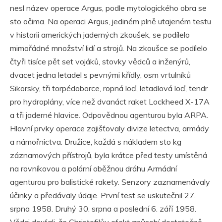
nesl název operace Argus, podle mytologického obra se
sto očima. Na operaci Argus, jediném plně utajeném testu
v historii amerických jaderných zkoušek, se podílelo
mimořádné množství lidí a strojů. Na zkoušce se podílelo
čtyři tisíce pět set vojáků, stovky vědců a inženýrů,
dvacet jedna letadel s pevnými křídly, osm vrtulníků
Sikorsky, tři torpédoborce, ropná loď, letadlová loď, tendr
pro hydroplány, více než dvanáct raket Lockheed X-17A
a tři jaderné hlavice. Odpovědnou agenturou byla ARPA.
Hlavní prvky operace zajišťovaly divize letectva, armády
a námořnictva. Družice, každá s nákladem sto kg
záznamových přístrojů, byla krátce před testy umístěná
na rovníkovou a polární oběžnou dráhu Armádní
agenturou pro balistické rakety. Senzory zaznamenávaly
účinky a předávaly údaje. První test se uskutečnil 27.
srpna 1958. Druhý 30. srpna a poslední 6. září 1958.
Vědci doufali, že Christofilův efekt způsobí dostatečně