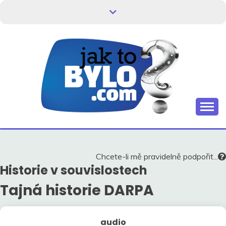
Skip
to
content
Kdo neví, jak to bylo, neovlivní, jak to bude.
HISTORIE V
SOUVISLOSTECH
Chcete-li mě pravidelně podpořit...
Historie v souvislostech
Tajná historie DARPA
audio