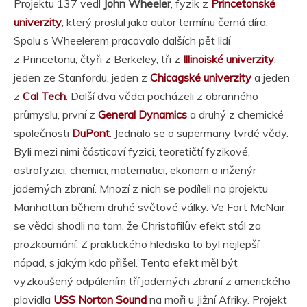
Projektu 137 vedl
John Wheeler
, fyzik z
Princetonské
univerzity
, který proslul jako autor termínu černá díra.
Spolu s Wheelerem pracovalo dalších pět lidí
z Princetonu, čtyři z Berkeley, tři z
Illinoiské univerzity
,
jeden ze Stanfordu, jeden z
Chicagské univerzity
a jeden
z
Cal Tech
. Další dva vědci pocházeli z obranného
průmyslu, první z
General Dynamics
a druhý z chemické
společnosti
DuPont
. Jednalo se o supermany tvrdé vědy.
Byli mezi nimi částicoví fyzici, teoretičtí fyzikové,
astrofyzici, chemici, matematici, ekonom a inženýr
jaderných zbraní. Mnozí z nich se podíleli na projektu
Manhattan během druhé světové války. Ve Fort McNair
se vědci shodli na tom, že Christofilův efekt stál za
prozkoumání. Z praktického hlediska to byl nejlepší
nápad, s jakým kdo přišel. Tento efekt měl být
vyzkoušený odpálením tří jaderných zbraní z amerického
plavidla
USS Norton Sound
na moři u Jižní Afriky. Projekt