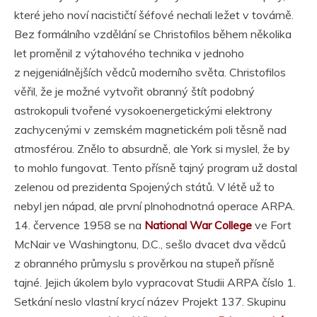
které jeho noví nacističtí šéfové nechali ležet v továrně.
Bez formálního vzdělání se Christofilos během několika
let proměnil z výtahového technika v jednoho
z nejgeniálnějších vědců moderního světa. Christofilos
věřil, že je možné vytvořit obranný štít podobný
astrokopuli tvořené vysokoenergetickými elektrony
zachycenými v zemském magnetickém poli těsně nad
atmosférou. Znělo to absurdně, ale York si myslel, že by
to mohlo fungovat. Tento přísně tajný program už dostal
zelenou od prezidenta Spojených států. V létě už to
nebyl jen nápad, ale první plnohodnotná operace ARPA.
14. července 1958 se na
National War College
ve Fort
McNair ve Washingtonu, D.C., sešlo dvacet dva vědců
z obranného průmyslu s prověrkou na stupeň přísně
tajné. Jejich úkolem bylo vypracovat Studii ARPA číslo 1.
Setkání neslo vlastní krycí název Projekt 137. Skupinu