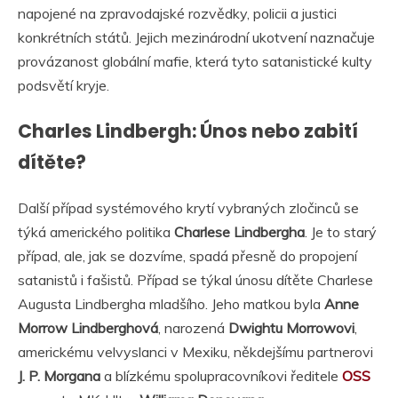
napojené na zpravodajské rozvědky, policii a justici
konkrétních států. Jejich mezinárodní ukotvení naznačuje
provázanost globální mafie, která tyto satanistické kulty
podsvětí kryje.
Charles Lindbergh: Únos nebo zabití
dítěte?
Další případ systémového krytí vybraných zločinců se
týká amerického politika
Charlese Lindbergha
. Je to starý
případ, ale, jak se dozvíme, spadá přesně do propojení
satanistů i fašistů. Případ se týkal únosu dítěte Charlese
Augusta Lindbergha mladšího. Jeho matkou byla
Anne
Morrow Lindberghová
, narozená
Dwightu Morrowovi
,
americkému velvyslanci v Mexiku, někdejšímu partnerovi
J. P. Morgana
a blízkému spolupracovníkovi ředitele
OSS