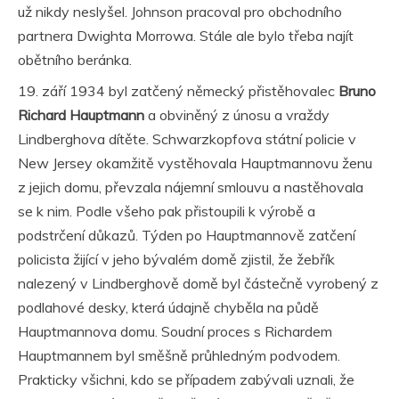
už nikdy neslyšel. Johnson pracoval pro obchodního
partnera Dwighta Morrowa. Stále ale bylo třeba najít
obětního beránka.
19. září 1934 byl zatčený německý přistěhovalec
Bruno
Richard Hauptmann
a obviněný z únosu a vraždy
Lindberghova dítěte. Schwarzkopfova státní policie v
New Jersey okamžitě vystěhovala Hauptmannovu ženu
z jejich domu, převzala nájemní smlouvu a nastěhovala
se k nim. Podle všeho pak přistoupili k výrobě a
podstrčení důkazů. Týden po Hauptmannově zatčení
policista žijící v jeho bývalém domě zjistil, že žebřík
nalezený v Lindberghově domě byl částečně vyrobený z
podlahové desky, která údajně chyběla na půdě
Hauptmannova domu. Soudní proces s Richardem
Hauptmannem byl směšně průhledným podvodem.
Prakticky všichni, kdo se případem zabývali uznali, že