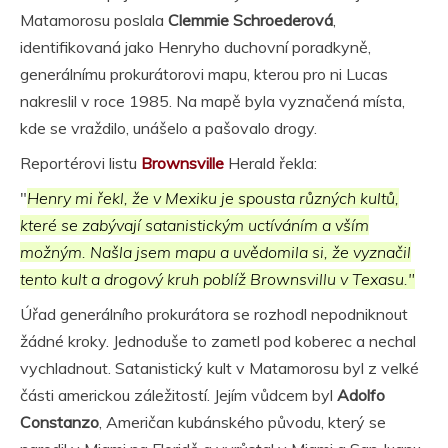
Matamorosu poslala
Clemmie Schroederová
,
identifikovaná jako Henryho duchovní poradkyně,
generálnímu prokurátorovi mapu, kterou pro ni Lucas
nakreslil v roce 1985. Na mapě byla vyznačená místa,
kde se vraždilo, unášelo a pašovalo drogy.
Reportérovi listu
Brownsville
Herald řekla:
"
Henry mi řekl, že v Mexiku je spousta různých kultů,
které se zabývají satanistickým uctíváním a vším
možným. Našla jsem mapu a uvědomila si, že vyznačil
tento kult a drogový kruh poblíž Brownsvillu v Texasu."
Úřad generálního prokurátora se rozhodl nepodniknout
žádné kroky. Jednoduše to zametl pod koberec a nechal
vychladnout. Satanistický kult v Matamorosu byl z velké
části americkou záležitostí. Jejím vůdcem byl
Adolfo
Constanzo
, Američan kubánského původu, který se