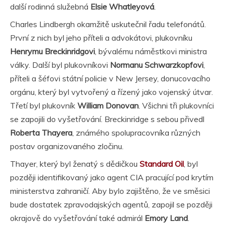
další rodinná služebná
Elsie Whatleyová
.
Charles Lindbergh okamžitě uskutečnil řadu telefonátů.
První z nich byl jeho příteli a advokátovi, plukovníku
Henrymu Breckinridgovi
, bývalému náměstkovi ministra
války. Další byl plukovníkovi
Normanu Schwarzkopfovi
,
příteli a šéfovi státní policie v New Jersey, donucovacího
orgánu, který byl vytvořený a řízený jako vojenský útvar.
Třetí byl plukovník
William Donovan
. Všichni tři plukovníci
se zapojili do vyšetřování. Breckinridge s sebou přivedl
Roberta Thayera
, známého spolupracovníka různých
postav organizovaného zločinu.
Thayer, který byl ženatý s dědičkou
Standard Oil
, byl
později identifikovaný jako agent CIA pracující pod krytím
ministerstva zahraničí. Aby bylo zajištěno, že ve směsici
bude dostatek zpravodajských agentů, zapojil se později
okrajově do vyšetřování také admirál
Emory Land
.