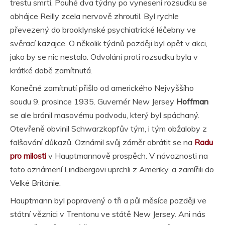
trestu smrti. Pouhé dva týdny po vynesení rozsudku se
obhájce Reilly zcela nervově zhroutil. Byl rychle
převezený do brooklynské psychiatrické léčebny ve
svěrací kazajce. O několik týdnů později byl opět v akci,
jako by se nic nestalo. Odvolání proti rozsudku byla v
krátké době zamítnutá.
Konečné zamítnutí přišlo od amerického Nejvyššího
soudu 9. prosince 1935. Guvernér New Jersey
Hoffman
se ale bránil masovému podvodu, který byl spáchaný.
Otevřeně obvinil Schwarzkopfův tým, i tým obžaloby z
falšování důkazů. Oznámil svůj záměr obrátit se na
Radu
pro milosti
v Hauptmannově prospěch. V návaznosti na
toto oznámení Lindbergovi uprchli z Ameriky, a zamířili do
Velké Británie.
Hauptmann byl popravený o tři a půl měsíce později ve
státní věznici v Trentonu ve státě New Jersey. Ani nás