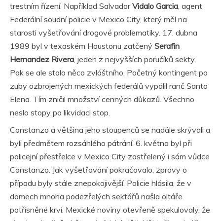
trestním řízení. Například Salvador
Vidalo Garcia
, agent
Federální soudní policie v Mexico City, který měl na
starosti vyšetřování drogové problematiky. 17. dubna
1989 byl v texaském Houstonu zatčený
Serafin
Hernandez Rivera
, jeden z nejvyšších poručíků sekty.
Pak se ale stalo něco zvláštního. Početný kontingent po
zuby ozbrojených mexických federálů vypálil ranč Santa
Elena. Tím zničil množství cenných důkazů. Všechno
neslo stopy po likvidaci stop.
Constanzo a většina jeho stoupenců se nadále skrývali a
byli předmětem rozsáhlého pátrání. 6. května byl při
policejní přestřelce v Mexico City zastřelený i sám vůdce
Constanzo. Jak vyšetřování pokračovalo, zprávy o
případu byly stále znepokojivější. Policie hlásila, že v
domech mnoha podezřelých sektářů našla oltáře
potřísněné krví. Mexické noviny otevřeně spekulovaly, že