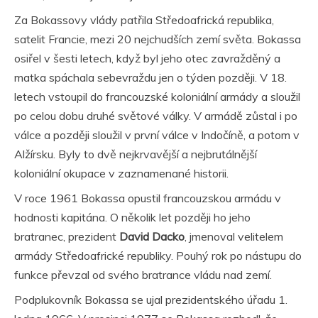
Za Bokassovy vlády patřila Středoafrická republika,
satelit Francie, mezi 20 nejchudších zemí světa. Bokassa
osiřel v šesti letech, když byl jeho otec zavražděný a
matka spáchala sebevraždu jen o týden později. V 18.
letech vstoupil do francouzské koloniální armády a sloužil
po celou dobu druhé světové války. V armádě zůstal i po
válce a později sloužil v první válce v Indočíně, a potom v
Alžírsku. Byly to dvě nejkrvavější a nejbrutálnější
koloniální okupace v zaznamenané historii.
V roce 1961 Bokassa opustil francouzskou armádu v
hodnosti kapitána. O několik let později ho jeho
bratranec, prezident
David Dacko
, jmenoval velitelem
armády Středoafrické republiky. Pouhý rok po nástupu do
funkce převzal od svého bratrance vládu nad zemí.
Podplukovník Bokassa se ujal prezidentského úřadu 1.