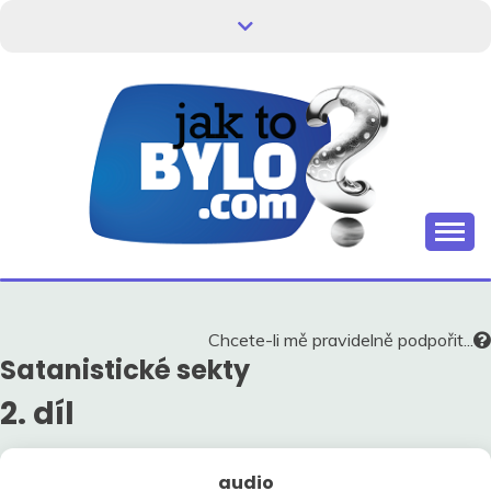
Skip
to
content
Kdo neví, jak to bylo, neovlivní, jak to bude.
HISTORIE V
SOUVISLOSTECH
Chcete-li mě pravidelně podpořit...
Satanistické sekty
2. díl
audio