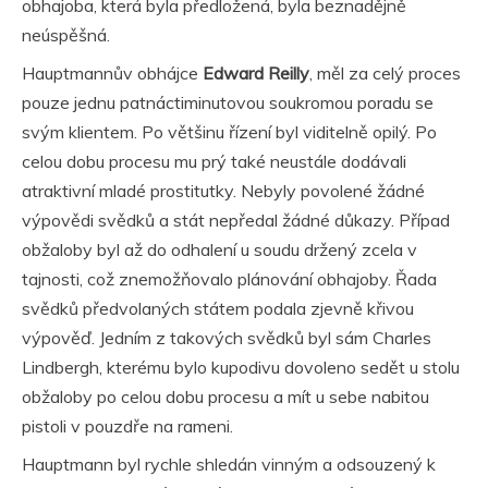
obhajoba, která byla předložená, byla beznadějně
neúspěšná.
Hauptmannův obhájce
Edward Reilly
, měl za celý proces
pouze jednu patnáctiminutovou soukromou poradu se
svým klientem. Po většinu řízení byl viditelně opilý. Po
celou dobu procesu mu prý také neustále dodávali
atraktivní mladé prostitutky. Nebyly povolené žádné
výpovědi svědků a stát nepředal žádné důkazy. Případ
obžaloby byl až do odhalení u soudu držený zcela v
tajnosti, což znemožňovalo plánování obhajoby. Řada
svědků předvolaných státem podala zjevně křivou
výpověď. Jedním z takových svědků byl sám Charles
Lindbergh, kterému bylo kupodivu dovoleno sedět u stolu
obžaloby po celou dobu procesu a mít u sebe nabitou
pistoli v pouzdře na rameni.
Hauptmann byl rychle shledán vinným a odsouzený k