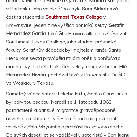
narodil v Miami na Floridě a vyrůstal v Miami a San Juanu
v Portoriku. Jeho velekněžkou byla
Sara Aldreteová
,
čestná studentka
Southmost Texas College
v
Brownsville. Jeden z nejvyšších poručíků sekty,
Serafin
Hernandez Garcia
, také žil v Brownsville a navštěvoval
Southmost Texas Coollege, jako student právnické
fakulty. Serafinův dědeček byl majitelem ranče Santa
Elena, kde sekta prováděla rituální oběti a pohřbívala
mnoho svých obětí. Další člen sekty, drogový baron
Elio
Hernandez Rivera
, pocházel také z Brownsvillu. Další žil
ve Weslacu v Texasu.
Samotný vůdce satanistického kultu, Adolfo Constanzo,
byl barvitou osobou. Narodil se 1. listopadu 1962
patnáctileté kubánské imigrantce (pravděpodobně
nezletilé prostitutce), v šesti měsících mu požehnal
velekněz
Palo Mayombe
a prohlásil ho za vyvoleného.
Do svých deseti let se vzdělával u satanistů v San Juanu