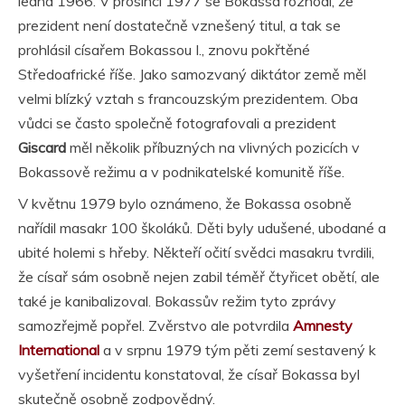
ledna 1966. V prosinci 1977 se Bokassa rozhodl, že
prezident není dostatečně vznešený titul, a tak se
prohlásil císařem Bokassou I., znovu pokřtěné
Středoafrické říše. Jako samozvaný diktátor země měl
velmi blízký vztah s francouzským prezidentem. Oba
vůdci se často společně fotografovali a prezident
Giscard
měl několik příbuzných na vlivných pozicích v
Bokassově režimu a v podnikatelské komunitě říše.
V květnu 1979 bylo oznámeno, že Bokassa osobně
nařídil masakr 100 školáků. Děti byly udušené, ubodané a
ubité holemi s hřeby. Někteří očití svědci masakru tvrdili,
že císař sám osobně nejen zabil téměř čtyřicet obětí, ale
také je kanibalizoval. Bokassův režim tyto zprávy
samozřejmě popřel. Zvěrstvo ale potvrdila
Amnesty
International
a v srpnu 1979 tým pěti zemí sestavený k
vyšetření incidentu konstatoval, že císař Bokassa byl
skutečně osobně zodpovědný.