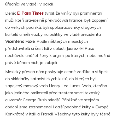
úředníci ve vládě i v policii.
Deník
El Paso Times
tvrdil, že viníky byli prominentní
muži, kteří pravidelně překračovali hranice, byli zapojení
do velkých podniků, byli spolupracovníky drogových
kartelů a měli vazby na politiky ve vládě prezidenta
Vicenteho Foxe
. Podle některých mexických
představitelů si šest lidí z oblasti Juarez-El Paso
nechávalo unášet ženy k orgiím, po kterých, nebo možná
právě během nich, je zabíjeli.
Mexický přesah nám poskytuje cenné vodítko a střípek
do skládačky satanistických kultů, do kterých byl
zapojený masový vrah Henry Lee Lucas. Vrah, kterého
jako jediného omilostnil před trestem smrti texaský
guvernér George Bush mladší. Přibližně ve stejném
období jsme zaznamenali i další podobné kulty v Evropě.
Konkrétně v Itálii a Francii. Všechny tyto kulty byly těsně