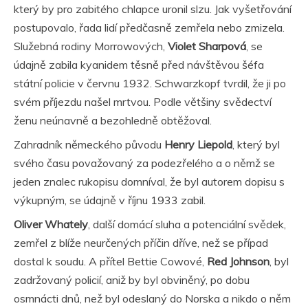
který by pro zabitého chlapce uronil slzu. Jak vyšetřování
postupovalo, řada lidí předčasně zemřela nebo zmizela.
Služebná rodiny Morrowových,
Violet Sharpová
, se
údajně zabila kyanidem těsně před návštěvou šéfa
státní policie v červnu 1932. Schwarzkopf tvrdil, že ji po
svém příjezdu našel mrtvou. Podle většiny svědectví
ženu neúnavně a bezohledně obtěžoval.
Zahradník německého původu
Henry Liepold
, který byl
svého času považovaný za podezřelého a o němž se
jeden znalec rukopisu domníval, že byl autorem dopisu s
výkupným, se údajně v říjnu 1933 zabil.
Oliver Whately
, další domácí sluha a potenciální svědek,
zemřel z blíže neurčených příčin dříve, než se případ
dostal k soudu. A přítel Bettie Cowové,
Red Johnson
, byl
zadržovaný policií, aniž by byl obviněný, po dobu
osmnácti dnů, než byl odeslaný do Norska a nikdo o něm