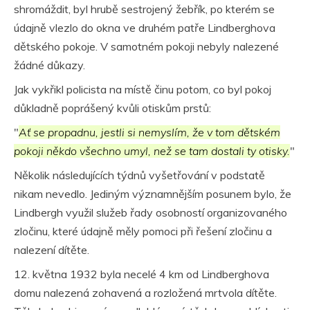
shromáždit, byl hrubě sestrojený žebřík, po kterém se
údajně vlezlo do okna ve druhém patře Lindberghova
dětského pokoje. V samotném pokoji nebyly nalezené
žádné důkazy.
Jak vykřikl policista na místě činu potom, co byl pokoj
důkladně poprášený kvůli otiskům prstů:
"
Ať se propadnu, jestli si nemyslím, že v tom dětském
pokoji někdo všechno umyl, než se tam dostali ty otisky.
"
Několik následujících týdnů vyšetřování v podstatě
nikam nevedlo. Jediným významnějším posunem bylo, že
Lindbergh využil služeb řady osobností organizovaného
zločinu, které údajně měly pomoci při řešení zločinu a
nalezení dítěte.
12. května 1932 byla necelé 4 km od Lindberghova
domu nalezená zohavená a rozložená mrtvola dítěte.