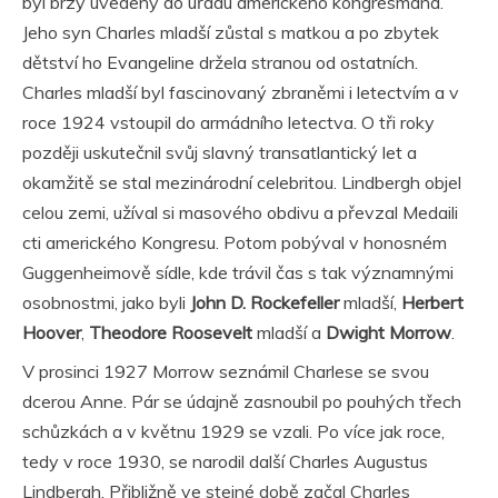
byl brzy uvedený do úřadu amerického kongresmana.
Jeho syn Charles mladší zůstal s matkou a po zbytek
dětství ho Evangeline držela stranou od ostatních.
Charles mladší byl fascinovaný zbraněmi i letectvím a v
roce 1924 vstoupil do armádního letectva. O tři roky
později uskutečnil svůj slavný transatlantický let a
okamžitě se stal mezinárodní celebritou. Lindbergh objel
celou zemi, užíval si masového obdivu a převzal Medaili
cti amerického Kongresu. Potom pobýval v honosném
Guggenheimově sídle, kde trávil čas s tak významnými
osobnostmi, jako byli
John D. Rockefeller
mladší,
Herbert
Hoover
,
Theodore Roosevelt
mladší a
Dwight Morrow
.
V prosinci 1927 Morrow seznámil Charlese se svou
dcerou Anne. Pár se údajně zasnoubil po pouhých třech
schůzkách a v květnu 1929 se vzali. Po více jak roce,
tedy v roce 1930, se narodil další Charles Augustus
Lindbergh. Přibližně ve stejné době začal Charles