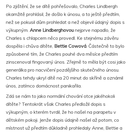
Po zjištění, že se dítě pohřešovalo, Charles Lindbergh
okamžitě prohlásil, že došlo k únosu, a to ještě předtím,
než se pokusil dům prohledat a než objevil údajný dopis s
výkupným.
Anne Lindberghovou
nejprve napadlo, že
Charles s chlapcem něco provedl. Ke stejnému závěru
dospěla i chůva dítěte,
Bettie Cowová
. Částečně to bylo
způsobené tím, že Charles pouhé dva měsíce předtím
zinscenoval fingovaný únos. Zřejmě to měla být cosi jako
generálka pro nacvičení pozdějšího skutečného únosu.
Charles tehdy ukryl dítě na 20 minut do skříně a oznámil
únos, zatímco domácnost panikařila.
Zdá se nám to jako normální chování otce jakéhokoli
dítěte? Tentokrát však Charles předložil dopis s
výkupným, o kterém tvrdil, že ho našel na parapetu v
dětském pokoji. Jenže dopis údajně našel až potom, co
místnost už předtím důkladně prohledaly Anne, Bettie a