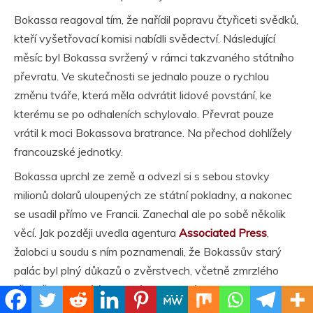
Bokassa reagoval tím, že nařídil popravu čtyřiceti svědků,
kteří vyšetřovací komisi nabídli svědectví. Následující
měsíc byl Bokassa svržený v rámci takzvaného státního
převratu. Ve skutečnosti se jednalo pouze o rychlou
změnu tváře, která měla odvrátit lidové povstání, ke
kterému se po odhaleních schylovalo. Převrat pouze
vrátil k moci Bokassova bratrance. Na přechod dohlížely
francouzské jednotky.
Bokassa uprchl ze země a odvezl si s sebou stovky
milionů dolarů uloupených ze státní pokladny, a nakonec
se usadil přímo ve Francii. Zanechal ale po sobě několik
věcí. Jak později uvedla agentura
Associated Press
,
žalobci u soudu s ním poznamenali, že Bokassův starý
palác byl plný důkazů o zvěrstvech, včetně zmrzlého
těla učitelky visícího na háku v mrazáku a hromady
lidského masa připraveného k opékání.