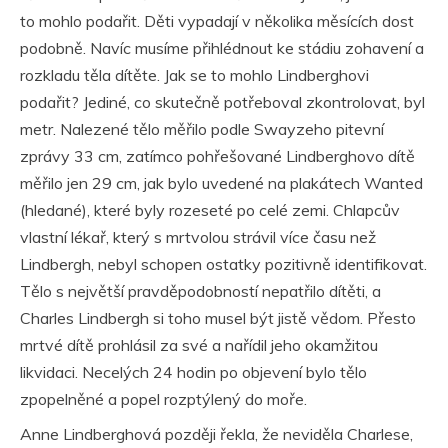
to mohlo podařit. Děti vypadají v několika měsících dost
podobně. Navíc musíme přihlédnout ke stádiu zohavení a
rozkladu těla dítěte. Jak se to mohlo Lindberghovi
podařit? Jediné, co skutečně potřeboval zkontrolovat, byl
metr. Nalezené tělo měřilo podle Swayzeho pitevní
zprávy 33 cm, zatímco pohřešované Lindberghovo dítě
měřilo jen 29 cm, jak bylo uvedené na plakátech Wanted
(hledané), které byly rozeseté po celé zemi. Chlapcův
vlastní lékař, který s mrtvolou strávil více času než
Lindbergh, nebyl schopen ostatky pozitivně identifikovat.
Tělo s největší pravděpodobností nepatřilo dítěti, a
Charles Lindbergh si toho musel být jistě vědom. Přesto
mrtvé dítě prohlásil za své a nařídil jeho okamžitou
likvidaci. Necelých 24 hodin po objevení bylo tělo
zpopelněné a popel rozptýlený do moře.
Anne Lindberghová později řekla, že neviděla Charlese,