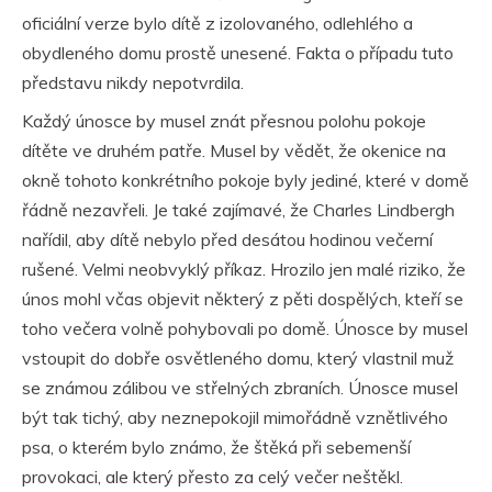
oficiální verze bylo dítě z izolovaného, odlehlého a
obydleného domu prostě unesené. Fakta o případu tuto
představu nikdy nepotvrdila.
Každý únosce by musel znát přesnou polohu pokoje
dítěte ve druhém patře. Musel by vědět, že okenice na
okně tohoto konkrétního pokoje byly jediné, které v domě
řádně nezavřeli. Je také zajímavé, že Charles Lindbergh
nařídil, aby dítě nebylo před desátou hodinou večerní
rušené. Velmi neobvyklý příkaz. Hrozilo jen malé riziko, že
únos mohl včas objevit některý z pěti dospělých, kteří se
toho večera volně pohybovali po domě. Únosce by musel
vstoupit do dobře osvětleného domu, který vlastnil muž
se známou zálibou ve střelných zbraních. Únosce musel
být tak tichý, aby neznepokojil mimořádně vznětlivého
psa, o kterém bylo známo, že štěká při sebemenší
provokaci, ale který přesto za celý večer neštěkl.