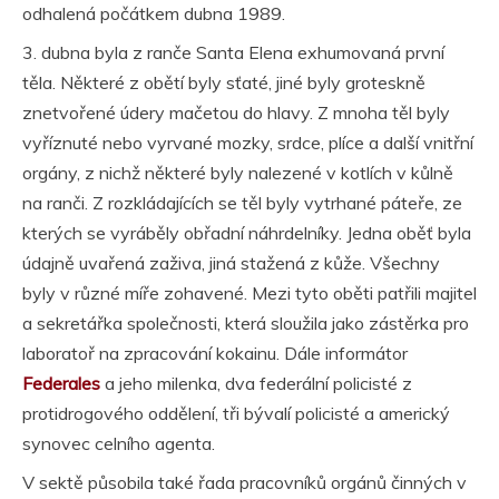
odhalená počátkem dubna 1989.
3. dubna byla z ranče Santa Elena exhumovaná první
těla. Některé z obětí byly sťaté, jiné byly groteskně
znetvořené údery mačetou do hlavy. Z mnoha těl byly
vyříznuté nebo vyrvané mozky, srdce, plíce a další vnitřní
orgány, z nichž některé byly nalezené v kotlích v kůlně
na ranči. Z rozkládajících se těl byly vytrhané páteře, ze
kterých se vyráběly obřadní náhrdelníky. Jedna oběť byla
údajně uvařená zaživa, jiná stažená z kůže. Všechny
byly v různé míře zohavené. Mezi tyto oběti patřili majitel
a sekretářka společnosti, která sloužila jako zástěrka pro
laboratoř na zpracování kokainu. Dále informátor
Federales
a jeho milenka, dva federální policisté z
protidrogového oddělení, tři bývalí policisté a americký
synovec celního agenta.
V sektě působila také řada pracovníků orgánů činných v