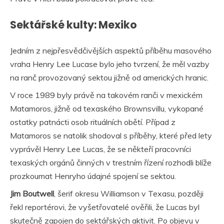
Sektářské kulty: Mexiko
Jedním z nejpřesvědčivějších aspektů příběhu masového
vraha Henry Lee Lucase bylo jeho tvrzení, že měl vazby
na ranč provozovaný sektou jižně od amerických hranic.
V roce 1989 byly právě na takovém ranči v mexickém
Matamoros, jižně od texaského Brownsvillu, vykopané
ostatky patnácti osob rituálních obětí. Případ z
Matamoros se natolik shodoval s příběhy, které před lety
vyprávěl Henry Lee Lucas, že se někteří pracovníci
texaských orgánů činných v trestním řízení rozhodli blíže
prozkoumat Henryho údajné spojení se sektou.
Jim Boutwell
, šerif okresu Williamson v Texasu, později
řekl reportérovi, že vyšetřovatelé ověřili, že Lucas byl
skutečně zapojen do sektářských aktivit. Po objevu v