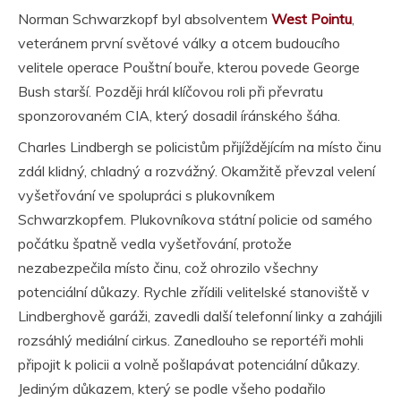
Norman Schwarzkopf byl absolventem
West Pointu
,
veteránem první světové války a otcem budoucího
velitele operace Pouštní bouře, kterou povede George
Bush starší. Později hrál klíčovou roli při převratu
sponzorovaném CIA, který dosadil íránského šáha.
Charles Lindbergh se policistům přijíždějícím na místo činu
zdál klidný, chladný a rozvážný. Okamžitě převzal velení
vyšetřování ve spolupráci s plukovníkem
Schwarzkopfem. Plukovníkova státní policie od samého
počátku špatně vedla vyšetřování, protože
nezabezpečila místo činu, což ohrozilo všechny
potenciální důkazy. Rychle zřídili velitelské stanoviště v
Lindberghově garáži, zavedli další telefonní linky a zahájili
rozsáhlý mediální cirkus. Zanedlouho se reportéři mohli
připojit k policii a volně pošlapávat potenciální důkazy.
Jediným důkazem, který se podle všeho podařilo