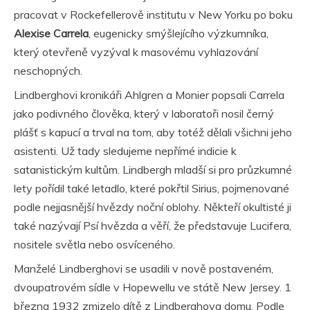
pracovat v Rockefellerově institutu v New Yorku po boku
Alexise Carrela
, eugenicky smýšlejícího výzkumníka,
který otevřeně vyzýval k masovému vyhlazování
neschopných.
Lindberghovi kronikáři Ahlgren a Monier popsali Carrela
jako podivného člověka, který v laboratoři nosil černý
plášť s kapucí a trval na tom, aby totéž dělali všichni jeho
asistenti. Už tady sledujeme nepřímé indicie k
satanistickým kultům. Lindbergh mladší si pro průzkumné
lety pořídil také letadlo, které pokřtil Sirius, pojmenované
podle nejjasnější hvězdy noční oblohy. Někteří okultisté ji
také nazývají Psí hvězda a věří, že představuje Lucifera,
nositele světla nebo osvíceného.
Manželé Lindberghovi se usadili v nově postaveném,
dvoupatrovém sídle v Hopewellu ve státě New Jersey. 1
března 1932 zmizelo dítě z Lindberghova domu. Podle