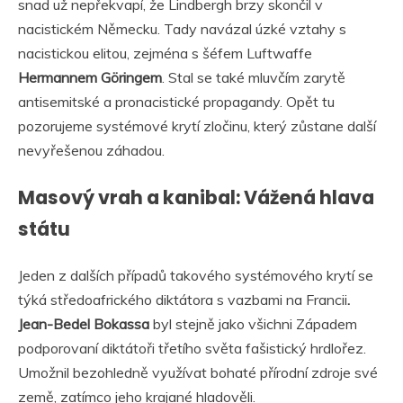
snad už nepřekvapí, že Lindbergh brzy skončil v
nacistickém Německu. Tady navázal úzké vztahy s
nacistickou elitou, zejména s šéfem Luftwaffe
Hermannem Göringem
. Stal se také mluvčím zarytě
antisemitské a pronacistické propagandy. Opět tu
pozorujeme systémové krytí zločinu, který zůstane další
nevyřešenou záhadou.
Masový vrah a kanibal: Vážená hlava
státu
Jeden z dalších případů takového systémového krytí se
týká středoafrického diktátora s vazbami na Francii
.
Jean-Bedel Bokassa
byl stejně jako všichni Západem
podporovaní diktátoři třetího světa fašistický hrdlořez.
Umožnil bezohledně využívat bohaté přírodní zdroje své
země, zatímco jeho krajané hladověli.