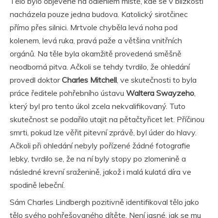
Tělo bylo objevené na odlehlém místě, kde se v blízkosti
nacházela pouze jedna budova. Katolický sirotčinec
přímo přes silnici. Mrtvole chyběla levá noha pod
kolenem, levá ruka, pravá paže a většina vnitřních
orgánů. Na těle byla okamžitě provedená směšně
neodborná pitva. Ačkoli se tehdy tvrdilo, že ohledání
provedl doktor
Charles Mitchell
, ve skutečnosti to byla
práce ředitele pohřebního ústavu
Waltera Swayzeho
,
který byl pro tento úkol zcela nekvalifikovaný. Tuto
skutečnost se podařilo utajit na pětačtyřicet let. Příčinou
smrti, pokud lze věřit pitevní zprávě, byl úder do hlavy.
Ačkoli při ohledání nebyly pořízené žádné fotografie
lebky, tvrdilo se, že na ní byly stopy po zlomenině a
následné krevní sraženině, jakož i malá kulatá díra ve
spodině lebeční.
Sám Charles Lindbergh pozitivně identifikoval tělo jako
tělo svého pohřešovaného dítěte. Není jasné, jak se mu