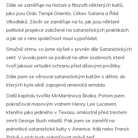
Dále se zaměřuje na historii a filozofii některých kultů,
jako jsou Ordo Templi Orientis, Církev Satana a Řád
Vlkodlaků. Závěr se zaměřuje na to, jak jsou některé
politické projekce založené na satanistických praktikách
a jak se s nimi společnost musí vypořádat.
Stručně shrnu, co jsme slyšeli v prvním díle Satanistických
sekt. V úvodu jsem se podíval na alter osobnosti, které
tvoří jakousi virtuální ochranu před děsivými prožitky.
Dále jsem se věnoval satanistickým kultům s dětmi, do
kterých byla silně zapojená americká armáda.
Další kapitolu tvořila McMartinova školka. Potom jsem
pokračoval masovým vrahem Henry Lee Lucasem,
kterého jako jediného v Texasu, omilostnil před trestem
smrti George Bush mladší. Pak jsem se zaměřil na
jednotlivé satanistické kulty v Americe, Itálii nebo Francii.
Právě v nich budu pokračovat právě teď.