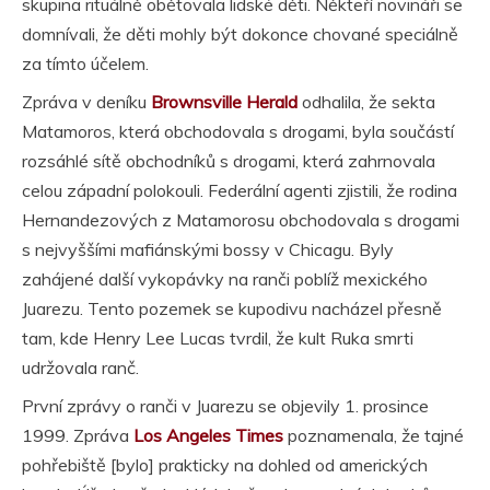
skupina rituálně obětovala lidské děti. Někteří novináři se
domnívali, že děti mohly být dokonce chované speciálně
za tímto účelem.
Zpráva v deníku
Brownsville Herald
odhalila, že sekta
Matamoros, která obchodovala s drogami, byla součástí
rozsáhlé sítě obchodníků s drogami, která zahrnovala
celou západní polokouli. Federální agenti zjistili, že rodina
Hernandezových z Matamorosu obchodovala s drogami
s nejvyššími mafiánskými bossy v Chicagu. Byly
zahájené další vykopávky na ranči poblíž mexického
Juarezu. Tento pozemek se kupodivu nacházel přesně
tam, kde Henry Lee Lucas tvrdil, že kult Ruka smrti
udržovala ranč.
První zprávy o ranči v Juarezu se objevily 1. prosince
1999. Zpráva
Los Angeles Times
poznamenala, že tajné
pohřebiště [bylo] prakticky na dohled od amerických