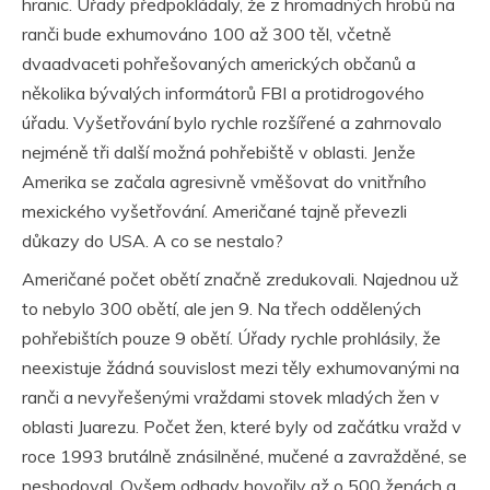
hranic. Úřady předpokládaly, že z hromadných hrobů na
ranči bude exhumováno 100 až 300 těl, včetně
dvaadvaceti pohřešovaných amerických občanů a
několika bývalých informátorů FBI a protidrogového
úřadu. Vyšetřování bylo rychle rozšířené a zahrnovalo
nejméně tři další možná pohřebiště v oblasti. Jenže
Amerika se začala agresivně vměšovat do vnitřního
mexického vyšetřování. Američané tajně převezli
důkazy do USA. A co se nestalo?
Američané počet obětí značně zredukovali. Najednou už
to nebylo 300 obětí, ale jen 9. Na třech oddělených
pohřebištích pouze 9 obětí. Úřady rychle prohlásily, že
neexistuje žádná souvislost mezi těly exhumovanými na
ranči a nevyřešenými vraždami stovek mladých žen v
oblasti Juarezu. Počet žen, které byly od začátku vražd v
roce 1993 brutálně znásilněné, mučené a zavražděné, se
neshodoval. Ovšem odhady hovořily až o 500 ženách a