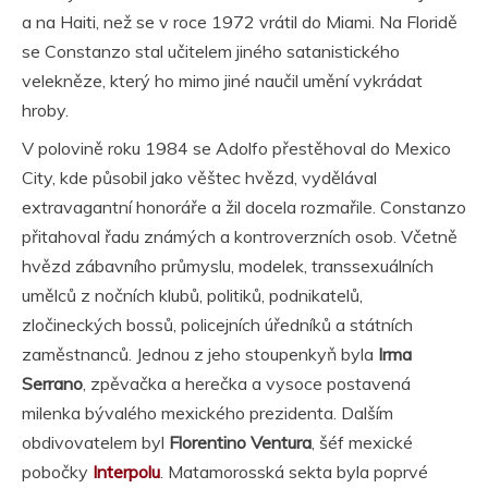
a na Haiti, než se v roce 1972 vrátil do Miami. Na Floridě
se Constanzo stal učitelem jiného satanistického
velekněze, který ho mimo jiné naučil umění vykrádat
hroby.
V polovině roku 1984 se Adolfo přestěhoval do Mexico
City, kde působil jako věštec hvězd, vydělával
extravagantní honoráře a žil docela rozmařile. Constanzo
přitahoval řadu známých a kontroverzních osob. Včetně
hvězd zábavního průmyslu, modelek, transsexuálních
umělců z nočních klubů, politiků, podnikatelů,
zločineckých bossů, policejních úředníků a státních
zaměstnanců. Jednou z jeho stoupenkyň byla
Irma
Serrano
, zpěvačka a herečka a vysoce postavená
milenka bývalého mexického prezidenta. Dalším
obdivovatelem byl
Florentino Ventura
, šéf mexické
pobočky
Interpolu
. Matamorosská sekta byla poprvé