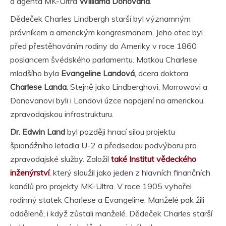
a agenta MK-Ultra
Williama Donovana
.
Dědeček Charles Lindbergh starší byl významným
právníkem a americkým kongresmanem. Jeho otec byl
před přestěhováním rodiny do Ameriky v roce 1860
poslancem švédského parlamentu. Matkou Charlese
mladšího byla
Evangeline Landová
, dcera doktora
Charlese Landa
. Stejně jako Lindberghovi, Morrowovi a
Donovanovi byli i Landovi úzce napojení na americkou
zpravodajskou infrastrukturu.
Dr. Edwin Land
byl později hnací silou projektu
špionážního letadla U-2 a předsedou podvýboru pro
zpravodajské služby. Založil
také Institut vědeckého
inženýrství
, který sloužil jako jeden z hlavních finančních
kanálů pro projekty MK-Ultra. V roce 1905 vyhořel
rodinný statek Charlese a Evangeline. Manželé pak žili
odděleně, i když zůstali manželé. Dědeček Charles starší