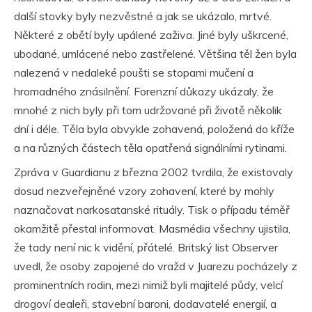
další stovky byly nezvěstné a jak se ukázalo, mrtvé.
Některé z obětí byly upálené zaživa. Jiné byly uškrcené,
ubodané, umlácené nebo zastřelené. Většina těl žen byla
nalezená v nedaleké poušti se stopami mučení a
hromadného znásilnění. Forenzní důkazy ukázaly, že
mnohé z nich byly při tom udržované při životě několik
dní i déle. Těla byla obvykle zohavená, položená do kříže
a na různých částech těla opatřená signálními rytinami.
Zpráva v Guardianu z března 2002 tvrdila, že existovaly
dosud nezveřejněné vzory zohavení, které by mohly
naznačovat narkosatanské rituály. Tisk o případu téměř
okamžitě přestal informovat. Masmédia všechny ujistila,
že tady není nic k vidění, přátelé. Britský list Observer
uvedl, že osoby zapojené do vražd v Juarezu pocházely z
prominentních rodin, mezi nimiž byli majitelé půdy, velcí
drogoví dealeři, stavební baroni, dodavatelé energií, a