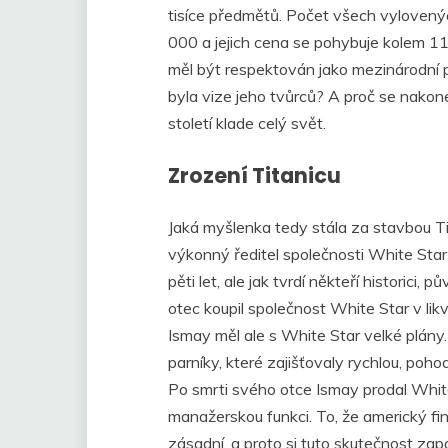
tisíce předmětů. Počet všech vylovenýc
000 a jejich cena se pohybuje kolem 11
měl být respektován jako mezinárodní p
byla vize jeho tvůrců? A proč se nakone
století klade celý svět.
Zrození Titanicu
Jaká myšlenka tedy stála za stavbou T
výkonný ředitel společnosti White Star 
pěti let, ale jak tvrdí někteří historici,
otec koupil společnost White Star v likv
Ismay měl ale s White Star velké plány
parníky, které zajišťovaly rychlou, poh
Po smrti svého otce Ismay prodal Whit
manažerskou funkci. To, že americký fina
zásadní, a proto si tuto skutečnost za