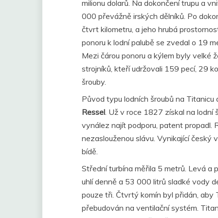
milionu dolarů. Na dokončení trupu a vn
000 převážně irských dělníků. Po dokon
čtvrt kilometru, a jeho hrubá prostornos
ponoru k lodní palubě se zvedal o 19 me
Mezi čárou ponoru a kýlem byly velké ž
strojníků, kteří udržovali 159 pecí, 29 ko
šrouby.
Původ typu lodních šroubů na Titanicu
Ressel
. Už v roce 1827 získal na lodní
vynález najít podporu, patent propadl. Re
nezaslouženou slávu. Vynikající český
bídě.
Střední turbína měřila 5 metrů. Levá a
uhlí denně a 53 000 litrů sladké vody d
pouze tři. Čtvrtý komín byl přidán, aby 
přebudován na ventilační systém. Titani