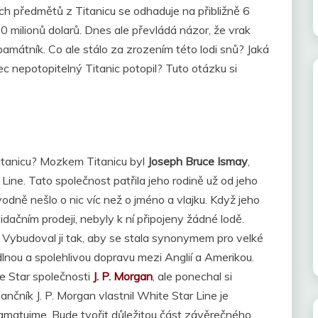
h předmětů z Titanicu se odhaduje na přibližně 6
0 milionů dolarů. Dnes ale převládá názor, že vrak
amátník. Co ale stálo za zrozením této lodi snů? Jaká
c nepotopitelný Titanic potopil? Tuto otázku si
itanicu? Mozkem Titanicu byl
Joseph Bruce Ismay
,
Line. Tato společnost patřila jeho rodině už od jeho
 původně nešlo o nic víc než o jméno a vlajku. Když jeho
idačním prodeji, nebyly k ní připojeny žádné lodě.
. Vybudoval ji tak, aby se stala synonymem pro velké
odlnou a spolehlivou dopravu mezi Anglií a Amerikou.
e Star společnosti
J. P. Morgan
, ale ponechal si
nčník J. P. Morgan vlastnil White Star Line je
pamatujme. Bude tvořit důležitou část závěrečného