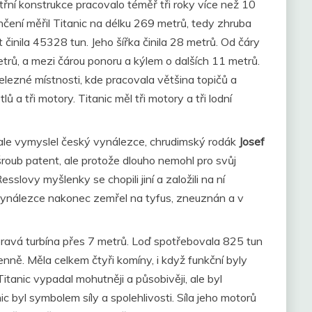
itřní konstrukce pracovalo téměř tři roky více než 10
čení měřil Titanic na délku 269 metrů, tedy zhruba
t činila 45328 tun. Jeho šířka činila 28 metrů. Od čáry
trů, a mezi čárou ponoru a kýlem o dalších 11 metrů.
elezné místnosti, kde pracovala většina topičů a
tlů a tři motory. Titanic měl tři motory a tři lodní
 ale vymyslel český vynálezce, chrudimský rodák
Josef
 šroub patent, ale protože dlouho nemohl pro svůj
sslovy myšlenky se chopili jiní a založili na ní
 vynálezce nakonec zemřel na tyfus, zneuznán a v
 pravá turbína přes 7 metrů. Loď spotřebovala 825 tun
enně. Měla celkem čtyři komíny, i když funkční byly
Titanic vypadal mohutněji a působivěji, ale byl
c byl symbolem síly a spolehlivosti. Síla jeho motorů