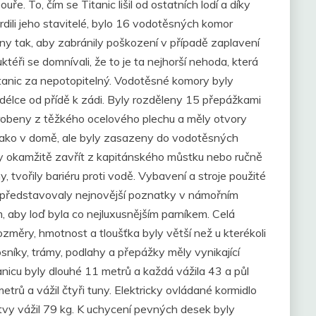
ře. To, čím se Titanic lišil od ostatních lodí a díky
vrdili jeho stavitelé, bylo 16 vodotěsných komor
eny tak, aby zabránily poškození v případě zaplavení
éři se domnívali, že to je ta nejhorší nehoda, která
itanic za nepotopitelný. Vodotěsné komory byly
délce od přídě k zádi. Byly rozděleny 15 přepážkami
robeny z těžkého ocelového plechu a měly otvory
ly jako v domě, ale byly zasazeny do vodotěsných
y okamžitě zavřít z kapitánského můstku nebo ručně
 tvořily bariéru proti vodě. Vybavení a stroje použité
í a představovaly nejnovější poznatky v námořním
tom, aby loď byla co nejluxusnějším parníkem. Celá
rozměry, hmotnost a tloušťka byly větší než u kterékoli
osníky, trámy, podlahy a přepážky měly vynikající
anicu byly dlouhé 11 metrů a každá vážila 43 a půl
etrů a vážil čtyři tuny. Elektricky ovládané kormidlo
tvy vážil 79 kg. K uchycení pevných desek byly