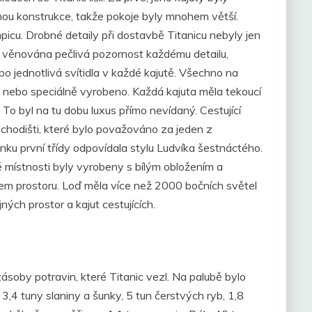
nou konstrukce, takže pokoje byly mnohem větší.
picu. Drobné detaily při dostavbě Titanicu nebyly jen
la věnována pečlivá pozornost každému detailu,
o jednotlivá svítidla v každé kajutě. Všechno na
 nebo speciálně vyrobeno. Každá kajuta měla tekoucí
y. To byl na tu dobu luxus přímo nevídaný. Cestující
 schodišti, které bylo považováno za jeden z
lónku první třídy odpovídala stylu Ludvíka šestnáctého.
é místnosti byly vyrobeny s bílým obložením a
m prostoru. Loď měla více než 2000 bočních světel
ných prostor a kajut cestujících.
ásoby potravin, které Titanic vezl. Na palubě bylo
,4 tuny slaniny a šunky, 5 tun čerstvých ryb, 1,8