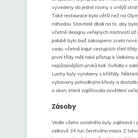
vyvedeny do jedné roviny s vnější stra
Také restaurace byla větší než na Olym
náhodou. Stavitelé dbali na to, aby by
včetně designu veřejných místností až p
palubě bylo buď zakoupeno zcela nové,
vodu, včetně kajut cestujících třetí tříd
první třídy měli také přístup k Velkému
nejúžasnějších prvků lodi. Svítidla v sa
Lustry byly vyrobeny s křišťály. Někter
vybaveny pohodlnými křesly a dostatke
a oken, která zajišťovala osvětlení veřej
Zásoby
Vedle všeho ostatního byly zajímavé i z
celkově 34 tun čerstvého masa. Z toho 3