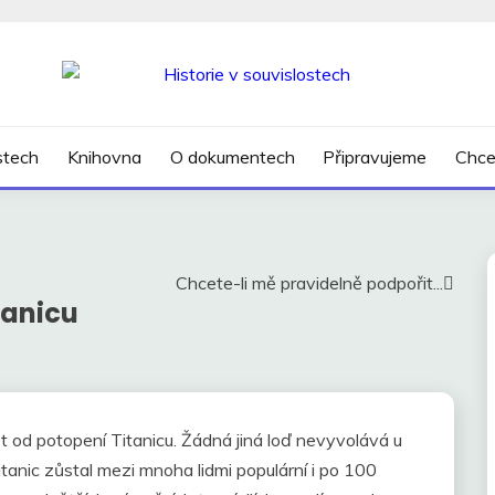
SLOSTECH
ostech
Knihovna
O dokumentech
Připravujeme
Chce
Chcete-li mě pravidelně podpořit...
tanicu
 od potopení Titanicu. Žádná jiná loď nevyvolává u
Titanic zůstal mezi mnoha lidmi populární i po 100