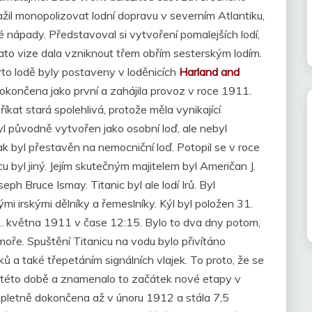
žil monopolizovat lodní dopravu v severním Atlantiku,
nápady. Představoval si vytvoření pomalejších lodí,
ato vize dala vzniknout třem obřím sesterským lodím.
yto lodě byly postaveny v loděnicích
Harland and
okončena jako první a zahájila provoz v roce 1911.
íkat stará spolehlivá, protože měla vynikající
byl původně vytvořen jako osobní loď, ale nebyl
k byl přestavěn na nemocniční loď. Potopil se v roce
u byl jiný. Jejím skutečným majitelem byl Američan J.
eph Bruce Ismay. Titanic byl ale lodí Irů. Byl
i irskými dělníky a řemeslníky. Kýl byl položen 31.
. května 1911 v čase 12:15. Bylo to dva dny potom,
 moře. Spuštění Titanicu na vodu bylo přivítáno
 a také třepetáním signálních vlajek. To proto, že se
v této době a znamenalo to začátek nové etapy v
mpletně dokončena až v únoru 1912 a stála 7,5