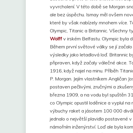
vyvrcholení. V této době se Morgan sna
ale bez úspěchu. Ismay měl ovšem nové 
které by však nabízely mnohem více. T
Olympic, Titanic a Britannic. Všechny t
Wolff
v irském Belfastu. Olympic byla d
Během první světové války se jí začalo ř
výsledky jako letadlová loď. Britannic 
připraven, když začaly válečné akce. Ta
1916, když najel na minu. Příběh Titanic
P. Morgan. Jejím vlastníkem Angličan Jos
postaven pečlivými, zručnými a zkušeným
března 1909, a na vodu byl spuštěn 31
co Olympic opustil loděnice a vyplul na
výbuchy raket a jásotem 100 000 diváků
jednalo o největší plavidlo postavené 
námořním inženýrství. Loď ale byla ko