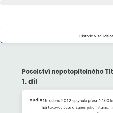
Skip
to
content
Kdo neví, jak to bylo, neovlivní, jak to bude.
HISTORIE V SOUVI
Historie v souvisl
Poselství nepotopitelného Ti
1. díl
audio
15. dubna 2012 uplynulo přesně 100 let
lidí takovou úctu a zájem jako Titanic. 