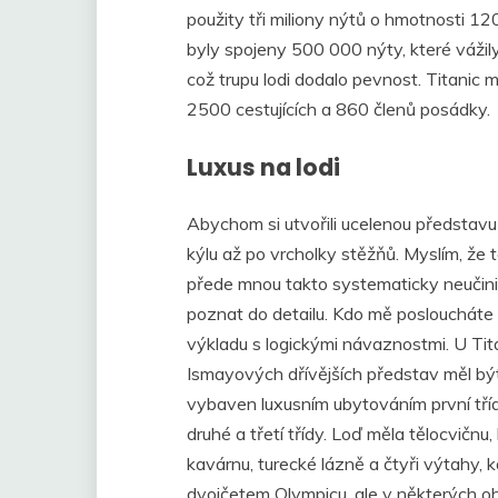
použity tři miliony nýtů o hmotnosti 1
byly spojeny 500 000 nýty, které vážil
což trupu lodi dodalo pevnost. Titanic
2500 cestujících a 860 členů posádky.
Luxus na lodi
Abychom si utvořili ucelenou představu 
kýlu až po vrcholky stěžňů. Myslím, že t
přede mnou takto systematicky neučinil.
poznat do detailu. Kdo mě posloucháte 
výkladu s logickými návaznostmi. U Tita
Ismayových dřívějších představ měl být 
vybaven luxusním ubytováním první tří
druhé a třetí třídy. Loď měla tělocvičnu
kavárnu, turecké lázně a čtyři výtahy, k
dvojčetem Olympicu, ale v některých ohle