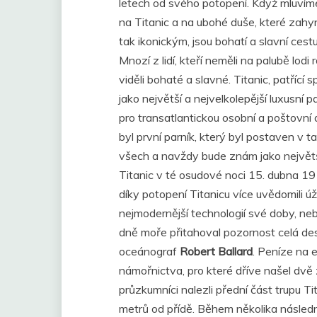
letech od svého potopení. Když mluvíme
na Titanic a na ubohé duše, které zahyn
tak ikonickým, jsou bohatí a slavní cestuj
Mnozí z lidí, kteří neměli na palubě lodi
viděli bohaté a slavné. Titanic, patřící 
jako největší a nejvelkolepější luxusní
pro transatlantickou osobní a poštov
byl první parník, který byl postaven v t
všech a navždy bude znám jako největší,
Titanic v té osudové noci 15. dubna 191
díky potopení Titanicu více uvědomili úž
nejmodernější technologií své doby, neby
dně moře přitahoval pozornost celá dese
oceánograf
Robert Ballard
. Peníze na 
námořnictva, pro které dříve našel dvě 
průzkumníci nalezli přední část trupu Tit
metrů od přídě. Během několika násled