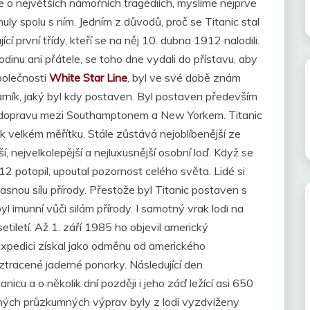
 o největších námořních tragédiích, myslíme nejprve
uly spolu s ním. Jedním z důvodů, proč se Titanic stal
ící první třídy, kteří se na něj 10. dubna 1912 nalodili.
 rodinu ani přátele, se toho dne vydali do přístavu, aby
společnosti
White Star Line
, byl ve své době znám
 parník, jaký byl kdy postaven. Byl postaven především
ní dopravu mezi Southamptonem a New Yorkem. Titanic
ak velkém měřítku. Stále zůstává nejoblíbenější ze
 nejvelkolepější a nejluxusnější osobní loď. Když se
2 potopil, upoutal pozornost celého světa. Lidé si
asnou sílu přírody. Přestože byl Titanic postaven s
l imunní vůči silám přírody. I samotný vrak lodi na
tiletí. Až 1. září 1985 ho objevil americký
expedici získal jako odměnu od amerického
ztracené jaderné ponorky. Následující den
anicu a o několik dní později i jeho záď ležící asi 650
ných průzkumných výprav byly z lodi vyzdviženy