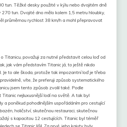
200 tun. Těžké desky použité v kýlu nebo dvojitém dně
y 270 tun. Dvojité dno mělo kolem 1,5 metru hloubky,
 měl průměrnou rychlost 38 km/h a mohl přepravovat
o Titanicu, považuji za nutné představit celou loď od
ak, jak vám představím Titanic já, to ještě nikdo
 Je to ale škoda, protože tak impozantní loď je třeba
pravidelně, víte, že preferuji způsob systematického
nicu jsem tento způsob zvolil také. Podle
Titanic nejluxusnější lodí na světě. A tak byl
dy a poněkud pohodlnějším uspořádáním pro cestující
, bazén, holičství, skutečnou restauraci, skutečnou
aždý s kapacitou 12 cestujících. Titanic byl téměř
dech se Titanic lišil. Za prvé, jeho kajuty byly