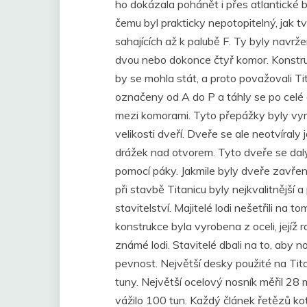
ho dokázala pohánět i přes atlantické bou
čemu byl prakticky nepotopitelný, jak t
sahajících až k palubě F. Ty byly navrž
dvou nebo dokonce čtyř komor. Konstrukt
by se mohla stát, a proto považovali T
označeny od A do P a táhly se po celé 
mezi komorami. Tyto přepážky byly vy
velikosti dveří. Dveře se ale neotvíra
drážek nad otvorem. Tyto dveře se dal
pomocí páky. Jakmile byly dveře zavřeny,
při stavbě Titanicu byly nejkvalitnějš
stavitelství. Majitelé lodi nešetřili na 
konstrukce byla vyrobena z oceli, jejíž 
známé lodi. Stavitelé dbali na to, aby n
pevnost. Největší desky použité na Tit
tuny. Největší ocelový nosník měřil 28 m
vážilo 100 tun. Každý článek řetězů ko