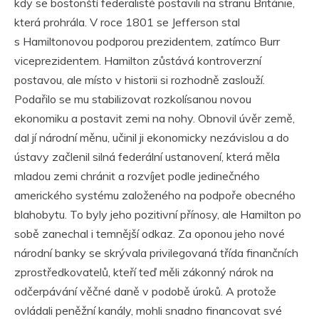
kdy se bostonští federalisté postavili na stranu Británie,
která prohrála. V roce 1801 se Jefferson stal
s Hamiltonovou podporou prezidentem, zatímco Burr
viceprezidentem. Hamilton zůstává kontroverzní
postavou, ale místo v historii si rozhodně zaslouží.
Podařilo se mu stabilizovat rozkolísanou novou
ekonomiku a postavit zemi na nohy. Obnovil úvěr země,
dal jí národní měnu, učinil ji ekonomicky nezávislou a do
ústavy začlenil silná federální ustanovení, která měla
mladou zemi chránit a rozvíjet podle jedinečného
amerického systému založeného na podpoře obecného
blahobytu. To byly jeho pozitivní přínosy, ale Hamilton po
sobě zanechal i temnější odkaz. Za oponou jeho nové
národní banky se skrývala privilegovaná třída finančních
zprostředkovatelů, kteří teď měli zákonný nárok na
odčerpávání věčné daně v podobě úroků. A protože
ovládali peněžní kanály, mohli snadno financovat své