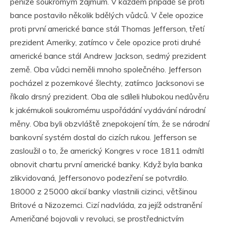
peníze soukromým zájmům. V každém případě se proti
bance postavilo několik bdělých vůdců. V čele opozice
proti první americké bance stál Thomas Jefferson, třetí
prezident Ameriky, zatímco v čele opozice proti druhé
americké bance stál Andrew Jackson, sedmý prezident
země. Oba vůdci neměli mnoho společného. Jefferson
pocházel z pozemkové šlechty, zatímco Jacksonovi se
říkalo drsný prezident. Oba ale sdíleli hlubokou nedůvěru
k jakémukoli soukromému uspořádání vydávání národní
měny. Oba byli obzvláště znepokojení tím, že se národní
bankovní systém dostal do cizích rukou. Jefferson se
zasloužil o to, že americký Kongres v roce 1811 odmítl
obnovit chartu první americké banky. Když byla banka
zlikvidovaná, Jeffersonovo podezření se potvrdilo.
18000 z 25000 akcií banky vlastnili cizinci, většinou
Britové a Nizozemci. Cizí nadvláda, za jejíž odstranění
Američané bojovali v revoluci, se prostřednictvím