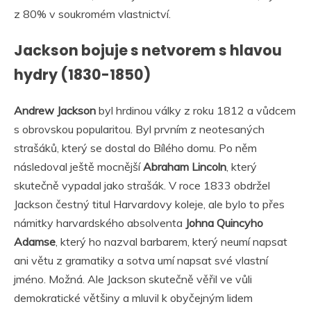
z 80% v soukromém vlastnictví.
Jackson bojuje s netvorem s hlavou
hydry (1830-1850)
Andrew Jackson
byl hrdinou války z roku 1812 a vůdcem
s obrovskou popularitou. Byl prvním z neotesaných
strašáků, který se dostal do Bílého domu. Po něm
následoval ještě mocnější
Abraham Lincoln
, který
skutečně vypadal jako strašák. V roce 1833 obdržel
Jackson čestný titul Harvardovy koleje, ale bylo to přes
námitky harvardského absolventa
Johna Quincyho
Adamse
, který ho nazval barbarem, který neumí napsat
ani větu z gramatiky a sotva umí napsat své vlastní
jméno. Možná. Ale Jackson skutečně věřil ve vůli
demokratické většiny a mluvil k obyčejným lidem