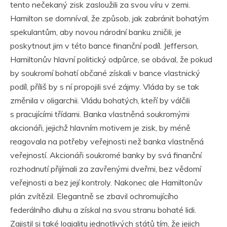
tento nečekaný zisk zasloužili za svou víru v zemi.
Hamilton se domníval, že způsob, jak zabránit bohatým
spekulantům, aby novou národní banku zničili, je
poskytnout jim v této bance finanční podíl. Jefferson,
Hamiltonův hlavní politický odpůrce, se obával, že pokud
by soukromí bohatí občané získali v bance vlastnický
podíl, příliš by s ní propojili své zájmy. Vláda by se tak
změnila v oligarchii. Vládu bohatých, kteří by válčili
s pracujícími třídami. Banka vlastněná soukromými
akcionáři, jejichž hlavním motivem je zisk, by méně
reagovala na potřeby veřejnosti než banka vlastněná
veřejností. Akcionáři soukromé banky by svá finanční
rozhodnutí přijímali za zavřenými dveřmi, bez vědomí
veřejnosti a bez její kontroly. Nakonec ale Hamiltonův
plán zvítězil. Elegantně se zbavil ochromujícího
federálního dluhu a získal na svou stranu bohaté lidi.
Zajistil si také loajalitu jednotlivých států tím, že jejich