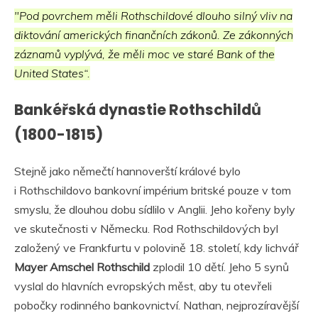
"Pod povrchem měli Rothschildové dlouho silný vliv na
diktování amerických finančních zákonů. Ze zákonných
záznamů vyplývá, že měli moc ve staré Bank of the
United States“.
Bankéřská dynastie Rothschildů
(1800-1815)
Stejně jako němečtí hannoverští králové bylo
i Rothschildovo bankovní impérium britské pouze v tom
smyslu, že dlouhou dobu sídlilo v Anglii. Jeho kořeny byly
ve skutečnosti v Německu. Rod Rothschildových byl
založený ve Frankfurtu v polovině 18. století, kdy lichvář
Mayer Amschel Rothschild
zplodil 10 dětí. Jeho 5 synů
vyslal do hlavních evropských měst, aby tu otevřeli
pobočky rodinného bankovnictví. Nathan, nejprozíravější