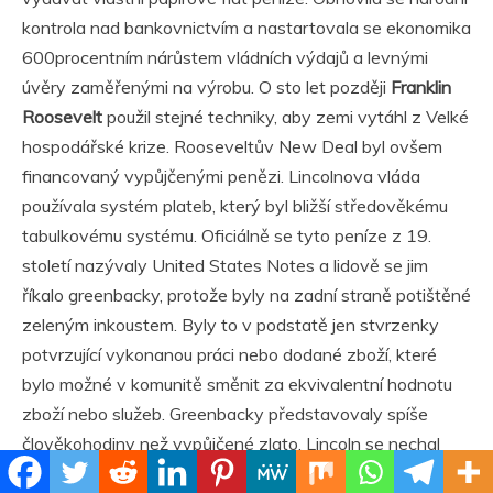
kontrola nad bankovnictvím a nastartovala se ekonomika
600procentním nárůstem vládních výdajů a levnými
úvěry zaměřenými na výrobu. O sto let později
Franklin
Roosevelt
použil stejné techniky, aby zemi vytáhl z Velké
hospodářské krize. Rooseveltův New Deal byl ovšem
financovaný vypůjčenými penězi. Lincolnova vláda
používala systém plateb, který byl bližší středověkému
tabulkovému systému. Oficiálně se tyto peníze z 19.
století nazývaly United States Notes a lidově se jim
říkalo greenbacky, protože byly na zadní straně potištěné
zeleným inkoustem. Byly to v podstatě jen stvrzenky
potvrzující vykonanou práci nebo dodané zboží, které
bylo možné v komunitě směnit za ekvivalentní hodnotu
zboží nebo služeb. Greenbacky představovaly spíše
člověkohodiny než vypůjčené zlato. Lincoln se nechal
slyšet, že mzda lidí by měla být uznaná za důležitější než