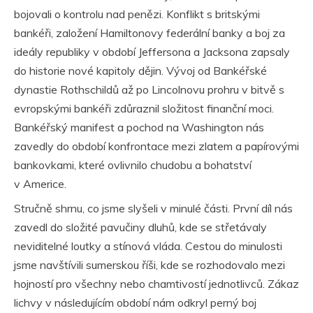
bojovali o kontrolu nad penězi. Konflikt s britskými
bankéři, založení Hamiltonovy federální banky a boj za
ideály republiky v období Jeffersona a Jacksona zapsaly
do historie nové kapitoly dějin. Vývoj od Bankéřské
dynastie Rothschildů až po Lincolnovu prohru v bitvě s
evropskými bankéři zdůraznil složitost finanční moci.
Bankéřský manifest a pochod na Washington nás
zavedly do období konfrontace mezi zlatem a papírovými
bankovkami, které ovlivnilo chudobu a bohatství
v Americe.
Stručně shrnu, co jsme slyšeli v minulé části. První díl nás
zavedl do složité pavučiny dluhů, kde se střetávaly
neviditelné loutky a stínová vláda. Cestou do minulosti
jsme navštívili sumerskou říši, kde se rozhodovalo mezi
hojností pro všechny nebo chamtivostí jednotlivců. Zákaz
lichvy v následujícím období nám odkryl perný boj