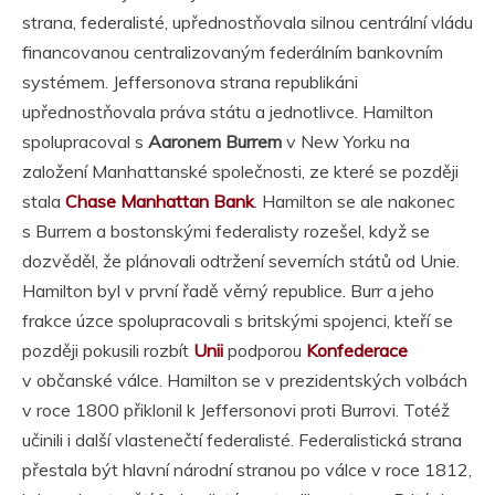
strana, federalisté, upřednostňovala silnou centrální vládu
financovanou centralizovaným federálním bankovním
systémem. Jeffersonova strana republikáni
upřednostňovala práva státu a jednotlivce. Hamilton
spolupracoval s
Aaronem Burrem
v New Yorku na
založení Manhattanské společnosti, ze které se později
stala
Chase Manhattan Bank
. Hamilton se ale nakonec
s Burrem a bostonskými federalisty rozešel, když se
dozvěděl, že plánovali odtržení severních států od Unie.
Hamilton byl v první řadě věrný republice. Burr a jeho
frakce úzce spolupracovali s britskými spojenci, kteří se
později pokusili rozbít
Unii
podporou
Konfederace
v občanské válce. Hamilton se v prezidentských volbách
v roce 1800 přiklonil k Jeffersonovi proti Burrovi. Totéž
učinili i další vlastenečtí federalisté. Federalistická strana
přestala být hlavní národní stranou po válce v roce 1812,