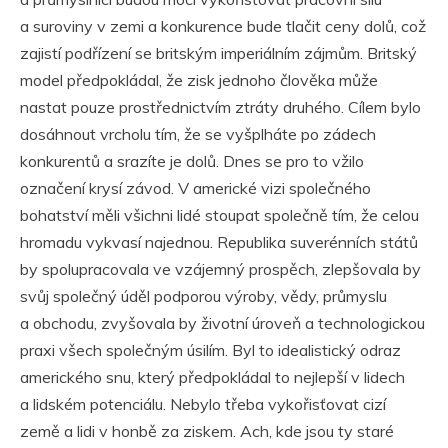
a suroviny v zemi a konkurence bude tlačit ceny dolů, což
zajistí podřízení se britským imperiálním zájmům. Britský
model předpokládal, že zisk jednoho člověka může
nastat pouze prostřednictvím ztráty druhého. Cílem bylo
dosáhnout vrcholu tím, že se vyšplháte po zádech
konkurentů a srazíte je dolů. Dnes se pro to vžilo
označení krysí závod. V americké vizi společného
bohatství měli všichni lidé stoupat společně tím, že celou
hromadu vykvasí najednou. Republika suverénních států
by spolupracovala ve vzájemný prospěch, zlepšovala by
svůj společný úděl podporou výroby, vědy, průmyslu
a obchodu, zvyšovala by životní úroveň a technologickou
praxi všech společným úsilím. Byl to idealistický odraz
amerického snu, který předpokládal to nejlepší v lidech
a lidském potenciálu. Nebylo třeba vykořisťovat cizí
země a lidi v honbě za ziskem. Ach, kde jsou ty staré