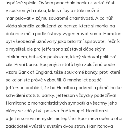
úspěšně splnila. Ovšem ponechala banku z velké části
v soukromých rukou, kde s ní bylo stále možné
manipulovat v zájmu soukromé chamtivosti. A co hůř,
vláda skončila zadlužená za peníze, které si mohla, ba
dokonce měla podle ústavy vygenerovat sama. Hamilton
byl všeobecně uznávaný jako brilantní spisovatel, řečník
a myslitel, ale pro Jeffersona zůstával ďábelským
intrikánem, britským poskokem, který sledoval politické
cíle. První banka Spojených států byla založená podle
vzoru Bank of England, téže soukromé banky, proti které
se kolonisté právě vzbouřili. O mnoho let později
Jefferson prohlásil, že ho Hamilton podvedl a přiměl ho ke
schválení statutu banky. Jefferson vždycky podezříval
Hamiltona z monarchistických sympatií a všechny jeho
plány se zdály být poskvrněné korupcí. Hamilton si
o Jeffersonovi nemyslel nic lepšího. Spor mezi oběma otci
zakladateli vyústil v systém dvou stran. Hamiltonova