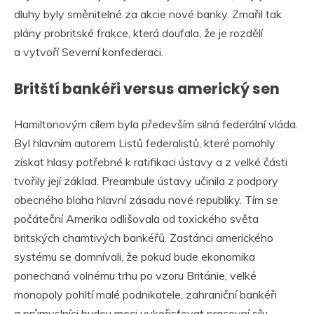
dluhy byly směnitelné za akcie nové banky. Zmařil tak
plány probritské frakce, která doufala, že je rozdělí
a vytvoří Severní konfederaci.
Britští bankéři versus americký sen
Hamiltonovým cílem byla především silná federální vláda.
Byl hlavním autorem Listů federalistů, které pomohly
získat hlasy potřebné k ratifikaci ústavy a z velké části
tvořily její základ. Preambule ústavy učinila z podpory
obecného blaha hlavní zásadu nové republiky. Tím se
počáteční Amerika odlišovala od toxického světa
britských chamtivých bankéřů. Zastánci amerického
systému se domnívali, že pokud bude ekonomika
ponechaná volnému trhu po vzoru Británie, velké
monopoly pohltí malé podnikatele, zahraniční bankéři
a průmyslníci budou moci vykořisťovat pracovní sílu