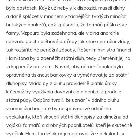
bylo dostatek. Když už nebyly k dispozici, museli dluhy
a daně splácet v mnohem vzácnějších tvrdých mincích
britských bankéřů, což způsobilo, že farmáři přišli o své
farmy. Vzpoura byla zažehnaná, ale vidina anarchie
upevnila pocit naléhavé potřeby jak silné centrální vlády,
tak rozšiřitelné peněžní zásoby. Řešením ministra financí
Hamiltona bylo zpeněžit státní dluh, tedy přeměnit jej na
zdroj peněz pro zemi. Navrhl, aby národní banka byla
oprávněná tisknout bankovky a vyměňovat je za státní
dluhopisy. Vláda by z dluhu pravidelně platila úroky,
k čemuž by využívala dovozní cla a peníze z prodeje
státní půdy. Odpůrci tvrdili, že uznání vládního dluhu
v nominální hodnotě by nespravedlivě odměnilo
spekulanty, kteří skoupili státní dluhopisy za almužnu od
vojáků, farmářů a drobných podnikatelů, kteří je skutečně
vydělali. Hamilton však argumentoval, že spekulanti si