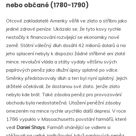
nebo občané (1780-1790)
Otcové zakladatelé Ameriky věřili ve zlato a stříbro jako
jediné zdravé peníze. Ukázalo se, že tyto kovy rychle
nestačily k financování rozvíjející se ekonomiky nové
země. Státní válečný dluh dosáhl 42 milionů dolarů a na
jeho splacení nebyly k dispozici žádné stříbrné ani zlaté
mince. revoluční vláda a státy vydaly většinu svých
papírových peněz jako dlužní úpisy splatné po válce.
Směnky představovaly dluh a ten byl nyní splatný. Jejich
držitelé očekávali, že dostanou své zlato. Jenže zlato
nebylo kde brát. Také zásoba peněz pro provozování
obchodu byla nedostatečná. Utažení peněžní zásoby
omezením na mince rychle urychlilo další depresi. V roce
1786 vypuklo v Massachusetts povstání farmářů, které
vedl
Daniel Shays
. Farmáři ohánějící se vidlemi si
stěžovali na velké zadlužování, když papírových peněz