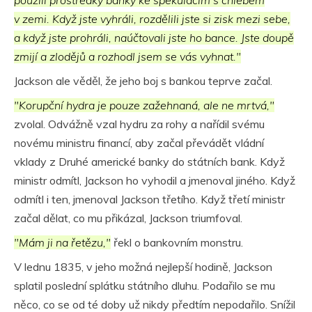
v zemi. Když jste vyhráli, rozdělili jste si zisk mezi sebe,
a když jste prohráli, naúčtovali jste ho bance. Jste doupě
zmijí a zlodějů a rozhodl jsem se vás vyhnat."
Jackson ale věděl, že jeho boj s bankou teprve začal.
"Korupční hydra je pouze zažehnaná, ale ne mrtvá,"
zvolal. Odvážně vzal hydru za rohy a nařídil svému
novému ministru financí, aby začal převádět vládní
vklady z Druhé americké banky do státních bank. Když
ministr odmítl, Jackson ho vyhodil a jmenoval jiného. Když
odmítl i ten, jmenoval Jackson třetího. Když třetí ministr
začal dělat, co mu přikázal, Jackson triumfoval.
"Mám ji na řetězu,"
řekl o bankovním monstru.
V lednu 1835, v jeho možná nejlepší hodině, Jackson
splatil poslední splátku státního dluhu. Podařilo se mu
něco, co se od té doby už nikdy předtím nepodařilo. Snížil