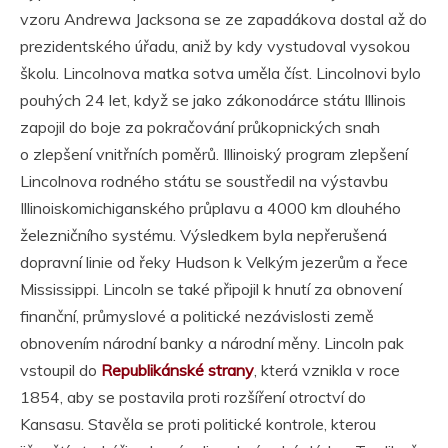
vzoru Andrewa Jacksona se ze zapadákova dostal až do
prezidentského úřadu, aniž by kdy vystudoval vysokou
školu. Lincolnova matka sotva uměla číst. Lincolnovi bylo
pouhých 24 let, když se jako zákonodárce státu Illinois
zapojil do boje za pokračování průkopnických snah
o zlepšení vnitřních poměrů. Illinoiský program zlepšení
Lincolnova rodného státu se soustředil na výstavbu
Illinoiskomichiganského průplavu a 4000 km dlouhého
železničního systému. Výsledkem byla nepřerušená
dopravní linie od řeky Hudson k Velkým jezerům a řece
Mississippi. Lincoln se také připojil k hnutí za obnovení
finanční, průmyslové a politické nezávislosti země
obnovením národní banky a národní měny. Lincoln pak
vstoupil do
Republikánské strany
, která vznikla v roce
1854, aby se postavila proti rozšíření otroctví do
Kansasu. Stavěla se proti politické kontrole, kterou