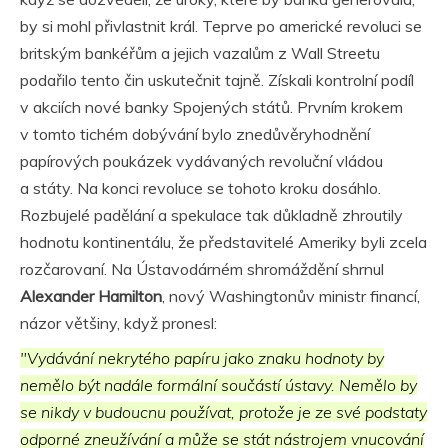
by si mohl přivlastnit král. Teprve po americké revoluci se
britským bankéřům a jejich vazalům z Wall Streetu
podařilo tento čin uskutečnit tajně. Získali kontrolní podíl
v akciích nové banky Spojených států. Prvním krokem
v tomto tichém dobývání bylo znedůvěryhodnění
papírových poukázek vydávaných revoluční vládou
a státy. Na konci revoluce se tohoto kroku dosáhlo.
Rozbujelé padělání a spekulace tak důkladně zhroutily
hodnotu kontinentálu, že představitelé Ameriky byli zcela
rozčarovaní. Na Ústavodárném shromáždění shrnul
Alexander Hamilton
, nový Washingtonův ministr financí,
názor většiny, když pronesl:
"Vydávání nekrytého papíru jako znaku hodnoty by
nemělo být nadále formální součástí ústavy. Nemělo by
se nikdy v budoucnu používat, protože je ze své podstaty
odporné zneužívání a může se stát nástrojem vnucování