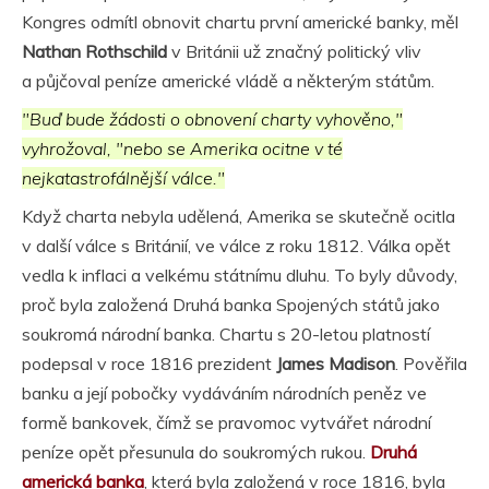
Kongres odmítl obnovit chartu první americké banky, měl
Nathan Rothschild
v Británii už značný politický vliv
a půjčoval peníze americké vládě a některým státům.
"Buď bude žádosti o obnovení charty vyhověno,"
vyhrožoval, "nebo se Amerika ocitne v té
nejkatastrofálnější válce."
Když charta nebyla udělená, Amerika se skutečně ocitla
v další válce s Británií, ve válce z roku 1812. Válka opět
vedla k inflaci a velkému státnímu dluhu. To byly důvody,
proč byla založená Druhá banka Spojených států jako
soukromá národní banka. Chartu s 20-letou platností
podepsal v roce 1816 prezident
James Madison
. Pověřila
banku a její pobočky vydáváním národních peněz ve
formě bankovek, čímž se pravomoc vytvářet národní
peníze opět přesunula do soukromých rukou.
Druhá
americká banka
, která byla založená v roce 1816, byla