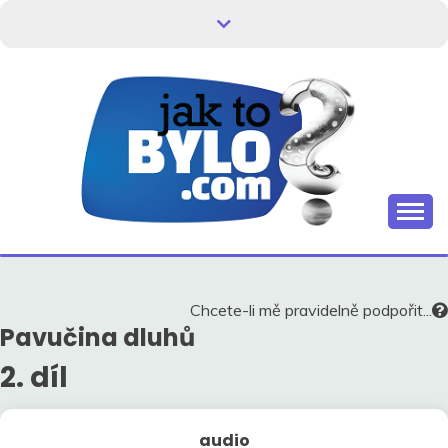
Skip
to
content
Kdo neví, jak to bylo, neovlivní, jak to bude.
HISTORIE V
SOUVISLOSTECH
Chcete-li mě pravidelně podpořit...
Pavučina dluhů
2. díl
audio