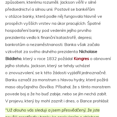
způsobem, kterému rozuměli. Jackson věřil v silné
předsednictví a silnou unii. Postavil se bankéřům
v otázce banky, která podle něj fungovala hlavně ve
prospěch vyšších vrstev na úkor pracujících. Špatné
hospodaření banky pod vedením jejího prvního
prezidenta vedlo k finanční katastrofě, depresi,
bankrotům a nezaměstnanosti. Banka však začala
vzkvétat za svého druhého prezidenta
Nicholase
Biddleho
, který v roce 1832 požádal
Kongres
o obnovení
jejího statutu. Jackson, který se tehdy ucházel
o znovuzvolení, se k této žádosti vyjádřil jednoznačně.
Banku označil za monstrum s hlavou hydry, které požírá
maso obyčejného člověka. Přísahal, že s tímto monstrem
povede boj a že ho buď zabije, nebo se jím nechá zabít.
V projevu, který by mohl zaznít i dnes, o Bance prohlásil:
"Už dlouho vás sleduji a jsem přesvědčený, že jste
použili prostředky banky ke spekulacím s chlebem