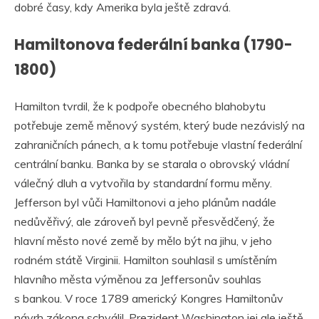
dobré časy, kdy Amerika byla ještě zdravá.
Hamiltonova federální banka (1790-
1800)
Hamilton tvrdil, že k podpoře obecného blahobytu
potřebuje země měnový systém, který bude nezávislý na
zahraničních pánech, a k tomu potřebuje vlastní federální
centrální banku. Banka by se starala o obrovský vládní
válečný dluh a vytvořila by standardní formu měny.
Jefferson byl vůči Hamiltonovi a jeho plánům nadále
nedůvěřivý, ale zároveň byl pevně přesvědčený, že
hlavní město nové země by mělo být na jihu, v jeho
rodném státě Virginii. Hamilton souhlasil s umístěním
hlavního města výměnou za Jeffersonův souhlas
s bankou. V roce 1789 americký Kongres Hamiltonův
návrh zákona schválil. Prezident Washington jej ale ještě