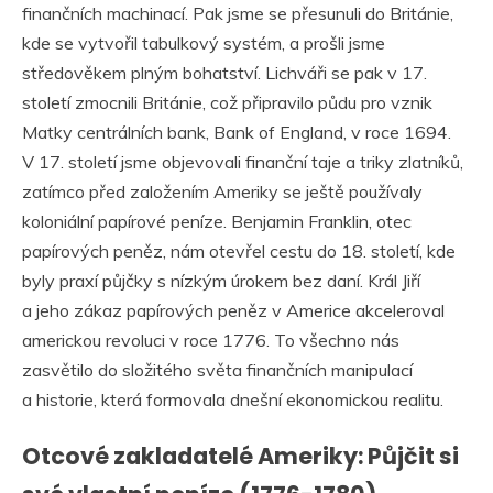
finančních machinací. Pak jsme se přesunuli do Británie,
kde se vytvořil tabulkový systém, a prošli jsme
středověkem plným bohatství. Lichváři se pak v 17.
století zmocnili Británie, což připravilo půdu pro vznik
Matky centrálních bank, Bank of England, v roce 1694.
V 17. století jsme objevovali finanční taje a triky zlatníků,
zatímco před založením Ameriky se ještě používaly
koloniální papírové peníze. Benjamin Franklin, otec
papírových peněz, nám otevřel cestu do 18. století, kde
byly praxí půjčky s nízkým úrokem bez daní. Král Jiří
a jeho zákaz papírových peněz v Americe akceleroval
americkou revoluci v roce 1776. To všechno nás
zasvětilo do složitého světa finančních manipulací
a historie, která formovala dnešní ekonomickou realitu.
Otcové zakladatelé Ameriky: Půjčit si