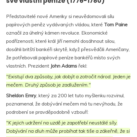
své vlastní peníze (1776-1780)
Představitelé nové Ameriky si neuvědomovali sílu
papírových peněz vydávaných vládou, které
Tom Paine
označil za úhelný kámen revoluce. Ekonomické
podřízenosti, které král Jiří nemohl dosáhnout silou,
dosáhli britští bankéři skrytě, když přesvědčili Američany,
že potřebovali papírové peníze bankéřů místo svých
vlastních. Prezident
John Adams
řekl:
"Existují dva způsoby, jak dobýt a zotročit národ. Jeden je
mečem. Druhý způsob je zadlužením."
Sheldon Emry
, který za 200 let tuto myšlenku rozvinul,
poznamenal, že dobývání mečem má tu nevýhodu, že
podrobení se pravděpodobně vzbouří:
"K jejich udržení na uzdě je zapotřebí neustálé síly.
Dobývání na dluh může probíhat tak tiše a zákeřně, že si