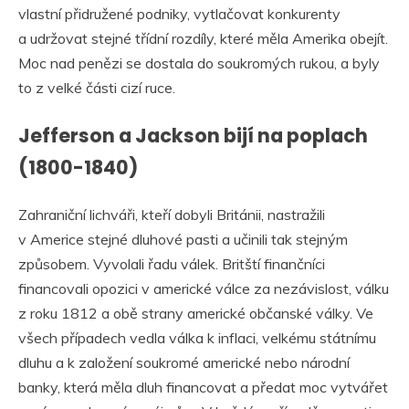
vlastní přidružené podniky, vytlačovat konkurenty
a udržovat stejné třídní rozdíly, které měla Amerika obejít.
Moc nad penězi se dostala do soukromých rukou, a byly
to z velké části cizí ruce.
Jefferson a Jackson bijí na poplach
(1800-1840)
Zahraniční lichváři, kteří dobyli Británii, nastražili
v Americe stejné dluhové pasti a učinili tak stejným
způsobem. Vyvolali řadu válek. Britští finančníci
financovali opozici v americké válce za nezávislost, válku
z roku 1812 a obě strany americké občanské války. Ve
všech případech vedla válka k inflaci, velkému státnímu
dluhu a k založení soukromé americké nebo národní
banky, která měla dluh financovat a předat moc vytvářet