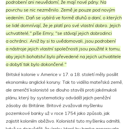
podrobení ani neuvědomí, že mají nové pány. Na
povrchu se nic nezměnilo. Země je pouze pod novým
vedením. Daň se vybírá ve formě dluhů a daní, o kterých
se lidé domnívají, že je platí pro své vlastní dobro. Jejich
uchvatitelé," píše Emry, "se stávají jejich dobrodinci
a ochránci. Aniž by si to uvědomovali, jsou podrobení
a nástroje jejich vlastní společnosti jsou použité k tomu,
aby jejich bohatství bylo převedené na jejich uchvatitele
a dobytí tak bylo dokončené."
Britské kolonie v Americe v 17. a 18. století měly posílit
ekonomiku anglické koruny. Tak to viděla mateřská země,
ale američtí kolonisté se dlouho stavěli proti jakémukoli
plánu, který by systematicky odváděl jejich peněžní
zásoby do Británie. Britové zvažovali myšlenku
pozemkové banky už v roce 1754 jako způsob, jak
zajistit koloniím oběživo. Kolonisté tuto myšlenku odmítli,
když se dozvěděli, že úroky, které by banka generovala,