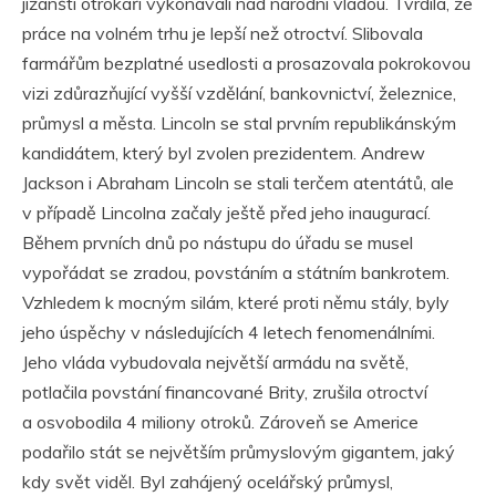
jižanští otrokáři vykonávali nad národní vládou. Tvrdila, že
práce na volném trhu je lepší než otroctví. Slibovala
farmářům bezplatné usedlosti a prosazovala pokrokovou
vizi zdůrazňující vyšší vzdělání, bankovnictví, železnice,
průmysl a města. Lincoln se stal prvním republikánským
kandidátem, který byl zvolen prezidentem. Andrew
Jackson i Abraham Lincoln se stali terčem atentátů, ale
v případě Lincolna začaly ještě před jeho inaugurací.
Během prvních dnů po nástupu do úřadu se musel
vypořádat se zradou, povstáním a státním bankrotem.
Vzhledem k mocným silám, které proti němu stály, byly
jeho úspěchy v následujících 4 letech fenomenálními.
Jeho vláda vybudovala největší armádu na světě,
potlačila povstání financované Brity, zrušila otroctví
a osvobodila 4 miliony otroků. Zároveň se Americe
podařilo stát se největším průmyslovým gigantem, jaký
kdy svět viděl. Byl zahájený ocelářský průmysl,