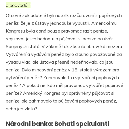
a podvodů."
Otcové zakladatelé byli natolik rozčarovaní z papírových
peněz, že je z ústavy jednoduše vypustili. Americkému
Kongresu byla daná pouze pravomoc razit peníze,
regulovat jejich hodnotu a půjčovat si peníze na úvěr
Spojených států. V zákoně tak zůstala obrovská mezera.
Vytváření a vydávání peněz bylo dlouho považované za
výsadu vlád, ale ústava přesně nedefinovala, co jsou
peníze. Bylo mincování peněz v 18. století výrazem pro
vytváření peněz? Zahrnovalo to i vytváření papírových
peněz? A pokud ne, kdo měl pravomoc vytvářet papírové
peníze? Americký Kongres byl oprávněný půjčovat si
peníze, ale zahrnovalo to půjčování papírových peněz,
nebo jen zlata?
Národní banka: Bohatí spekulanti