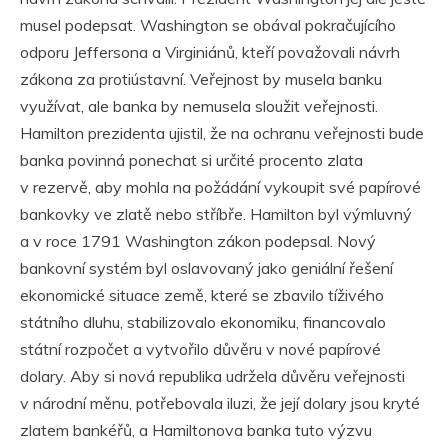
musel podepsat. Washington se obával pokračujícího
odporu Jeffersona a Virginiánů, kteří považovali návrh
zákona za protiústavní. Veřejnost by musela banku
využívat, ale banka by nemusela sloužit veřejnosti.
Hamilton prezidenta ujistil, že na ochranu veřejnosti bude
banka povinná ponechat si určité procento zlata
v rezervě, aby mohla na požádání vykoupit své papírové
bankovky ve zlatě nebo stříbře. Hamilton byl výmluvný
a v roce 1791 Washington zákon podepsal. Nový
bankovní systém byl oslavovaný jako geniální řešení
ekonomické situace země, které se zbavilo tíživého
státního dluhu, stabilizovalo ekonomiku, financovalo
státní rozpočet a vytvořilo důvěru v nové papírové
dolary. Aby si nová republika udržela důvěru veřejnosti
v národní měnu, potřebovala iluzi, že její dolary jsou kryté
zlatem bankéřů, a Hamiltonova banka tuto výzvu