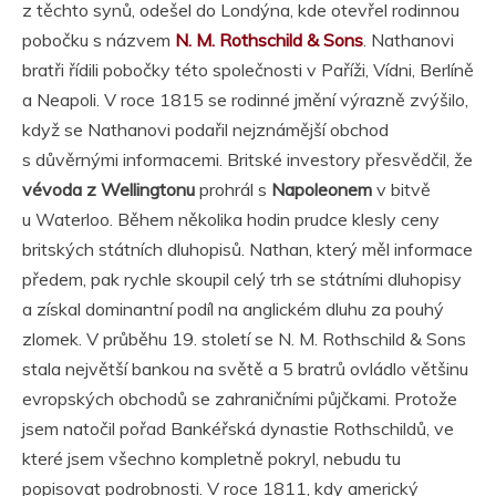
z těchto synů, odešel do Londýna, kde otevřel rodinnou
pobočku s názvem
N. M. Rothschild & Sons
. Nathanovi
bratři řídili pobočky této společnosti v Paříži, Vídni, Berlíně
a Neapoli. V roce 1815 se rodinné jmění výrazně zvýšilo,
když se Nathanovi podařil nejznámější obchod
s důvěrnými informacemi. Britské investory přesvědčil, že
vévoda z Wellingtonu
prohrál s
Napoleonem
v bitvě
u Waterloo. Během několika hodin prudce klesly ceny
britských státních dluhopisů. Nathan, který měl informace
předem, pak rychle skoupil celý trh se státními dluhopisy
a získal dominantní podíl na anglickém dluhu za pouhý
zlomek. V průběhu 19. století se N. M. Rothschild & Sons
stala největší bankou na světě a 5 bratrů ovládlo většinu
evropských obchodů se zahraničními půjčkami. Protože
jsem natočil pořad Bankéřská dynastie Rothschildů, ve
které jsem všechno kompletně pokryl, nebudu tu
popisovat podrobnosti. V roce 1811, kdy americký