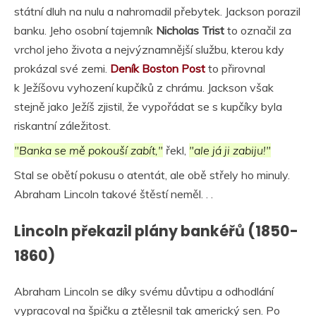
státní dluh na nulu a nahromadil přebytek. Jackson porazil
banku. Jeho osobní tajemník
Nicholas Trist
to označil za
vrchol jeho života a nejvýznamnější službu, kterou kdy
prokázal své zemi.
Deník Boston Post
to přirovnal
k Ježíšovu vyhození kupčíků z chrámu. Jackson však
stejně jako Ježíš zjistil, že vypořádat se s kupčíky byla
riskantní záležitost.
"Banka se mě pokouší zabít,"
řekl,
"ale já ji zabiju!"
Stal se obětí pokusu o atentát, ale obě střely ho minuly.
Abraham Lincoln takové štěstí neměl. . .
Lincoln překazil plány bankéřů (1850-
1860)
Abraham Lincoln se díky svému důvtipu a odhodlání
vypracoval na špičku a ztělesnil tak americký sen. Po