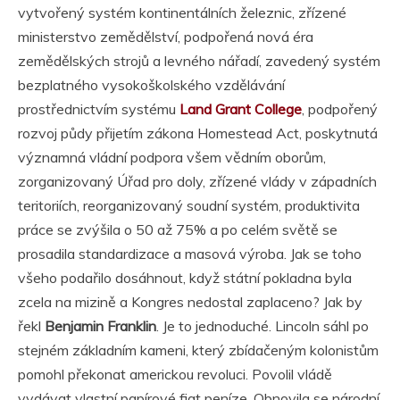
vytvořený systém kontinentálních železnic, zřízené
ministerstvo zemědělství, podpořená nová éra
zemědělských strojů a levného nářadí, zavedený systém
bezplatného vysokoškolského vzdělávání
prostřednictvím systému
Land Grant College
, podpořený
rozvoj půdy přijetím zákona Homestead Act, poskytnutá
významná vládní podpora všem vědním oborům,
zorganizovaný Úřad pro doly, zřízené vlády v západních
teritoriích, reorganizovaný soudní systém, produktivita
práce se zvýšila o 50 až 75% a po celém světě se
prosadila standardizace a masová výroba. Jak se toho
všeho podařilo dosáhnout, když státní pokladna byla
zcela na mizině a Kongres nedostal zaplaceno? Jak by
řekl
Benjamin Franklin
. Je to jednoduché. Lincoln sáhl po
stejném základním kameni, který zbídačeným kolonistům
pomohl překonat americkou revoluci. Povolil vládě
vydávat vlastní papírové fiat peníze. Obnovila se národní