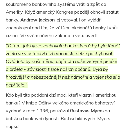
soukromého bankovního systému vrátila zpět do
Ameriky. Když americký Kongres později obnovil statut
banky,
Andrew Jackson
jej vetoval. I on vyjádřil
znepokojení nad tím, že většinu akcionářů banky tvořili
cizinci. Ve svém návrhu zákona o vetu uvedl:
"O tom, jak by se zachovala banka, která by byla téměř
zcela ve vlastnictví cizí mocnosti, nelze pochybovat.
Ovládala by naši měnu, přijímala naše veřejné peníze
a držela v závislosti tisíce našich občanů. Byla by
hrozivější a nebezpečnější než námořní a vojenská síla
nepřítele."
Kdo byli tito poddaní cizí moci, kteří vlastnili americkou
banku? V knize Dějiny velkého amerického bohatství,
vydané v roce 1936, poukázal
Gustavus Myers
na
britskou bankovní dynastii Rothschildových. Myers
napsal: