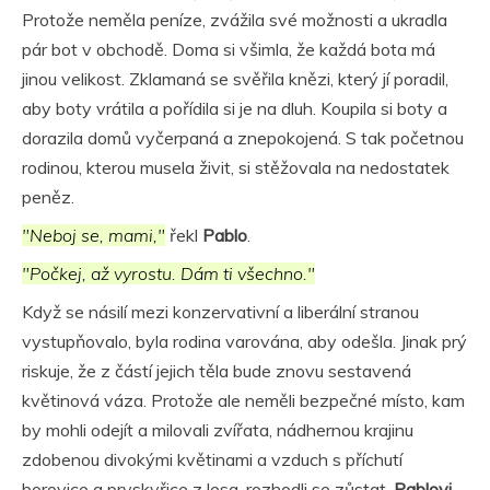
Protože neměla peníze, zvážila své možnosti a ukradla
pár bot v obchodě. Doma si všimla, že každá bota má
jinou velikost. Zklamaná se svěřila knězi, který jí poradil,
aby boty vrátila a pořídila si je na dluh. Koupila si boty a
dorazila domů vyčerpaná a znepokojená. S tak početnou
rodinou, kterou musela živit, si stěžovala na nedostatek
peněz.
"Neboj se, mami,"
řekl
Pablo
.
"Počkej, až vyrostu. Dám ti všechno."
Když se násilí mezi konzervativní a liberální stranou
vystupňovalo, byla rodina varována, aby odešla. Jinak prý
riskuje, že z částí jejich těla bude znovu sestavená
květinová váza. Protože ale neměli bezpečné místo, kam
by mohli odejít a milovali zvířata, nádhernou krajinu
zdobenou divokými květinami a vzduch s příchutí
borovice a pryskyřice z lesa, rozhodli se zůstat.
Pablovi