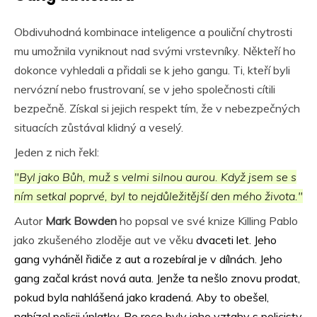
Obdivuhodná kombinace inteligence a pouliční chytrosti
mu umožnila vyniknout nad svými vrstevníky. Někteří ho
dokonce vyhledali a přidali se k jeho gangu. Ti, kteří byli
nervózní nebo frustrovaní, se v jeho společnosti cítili
bezpečně. Získal si jejich respekt tím, že v nebezpečných
situacích zůstával klidný a veselý.
Jeden z nich řekl:
"Byl jako Bůh, muž s velmi silnou aurou. Když jsem se s
ním setkal poprvé, byl to nejdůležitější den mého života."
Autor
Mark Bowden
ho popsal ve své knize Killing Pablo
jako zkušeného zloděje
aut ve věku
dvaceti let. Jeho
gang vyháněl řidiče z aut a rozebíral je v dílnách. Jeho
gang začal krást nová auta. Jenže ta nešlo znovu prodat,
pokud byla nahlášená jako kradená. Aby to obešel,
nabízel policii úplatky. Po roce byly jeho vztahy s policisty