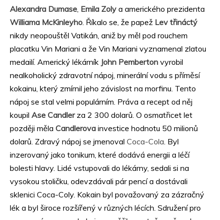
Alexandra Dumase
,
Emila Zoly
a amerického prezidenta
Williama McKinleyho
. Říkalo se, že papež
Lev třináctý
nikdy neopouštěl Vatikán, aniž by měl pod rouchem
placatku Vin Mariani a že Vin Mariani vyznamenal zlatou
medailí. Americký lékárník
John Pemberton
vyrobil
nealkoholický zdravotní nápoj, minerální vodu s příměsí
kokainu, který zmírnil jeho závislost na morfinu. Tento
nápoj se stal velmi populárním. Práva a recept od něj
koupil
Ase Candler
za 2 300 dolarů. O osmatřicet let
později měla
Candlerova
investice hodnotu 50 milionů
dolarů. Zdravý nápoj se jmenoval
Coca-Cola
. Byl
inzerovaný jako tonikum, které dodává energii a léčí
bolesti hlavy. Lidé vstupovali do lékárny, sedali si na
vysokou stoličku, odevzdávali pár pencí a dostávali
sklenici Coca-Coly. Kokain byl považovaný za zázračný
lék a byl široce rozšířený v různých lécích. Sdružení pro