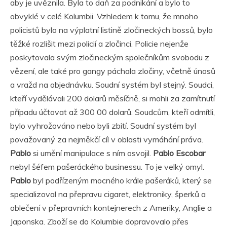
aby je uvěznila. Byla to daň za podnikání a bylo to
obvyklé v celé Kolumbii. Vzhledem k tomu, že mnoho
policistů bylo na výplatní listině zločineckých bossů, bylo
těžké rozlišit mezi policií a zločinci. Policie nejenže
poskytovala svým zločineckým společníkům svobodu z
vězení, ale také pro gangy páchala zločiny, včetně únosů
a vražd na objednávku. Soudní systém byl stejný. Soudci,
kteří vydělávali 200 dolarů měsíčně, si mohli za zamítnutí
případu účtovat až 300 00 dolarů. Soudcům, kteří odmítli,
bylo vyhrožováno nebo byli zbití. Soudní systém byl
považovaný za nejměkčí cíl v oblasti vymáhání práva.
Pablo
si umění manipulace s ním osvojil.
Pablo Escobar
nebyl šéfem pašeráckého businessu. To je velký omyl.
Pablo
byl podřízeným mocného krále pašeráků, který se
specializoval na přepravu cigaret, elektroniky, šperků a
oblečení v přepravních kontejnerech z Ameriky, Anglie a
Japonska. Zboží se do Kolumbie dopravovalo přes