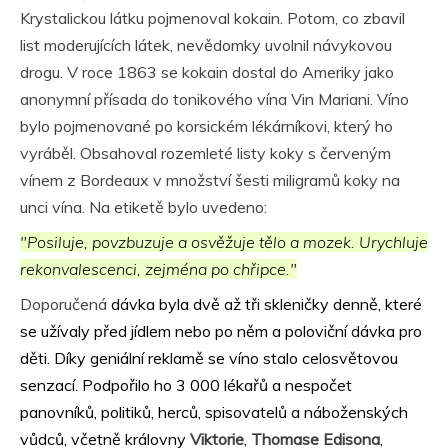
Krystalickou látku pojmenoval kokain. Potom, co zbavil
list moderujících látek, nevědomky uvolnil návykovou
drogu. V roce 1863 se kokain dostal do Ameriky jako
anonymní přísada do tonikového vína Vin Mariani. Víno
bylo pojmenované po korsickém lékárníkovi, který ho
vyráběl. Obsahoval rozemleté listy koky s červeným
vínem z Bordeaux v množství šesti miligramů koky na
unci vína. Na etiketě bylo uvedeno:
"Posiluje, povzbuzuje a osvěžuje tělo a mozek. Urychluje
rekonvalescenci, zejména po chřipce."
Doporučená
dávka byla dvě až tři skleničky denně, které
se užívaly před jídlem nebo po něm a poloviční dávka pro
děti. Díky geniální reklamě se víno stalo celosvětovou
senzací. Podpořilo ho 3 000 lékařů a nespočet
panovníků, politiků, herců, spisovatelů a náboženských
vůdců, včetně královny
Viktorie
,
Thomase Edisona
,