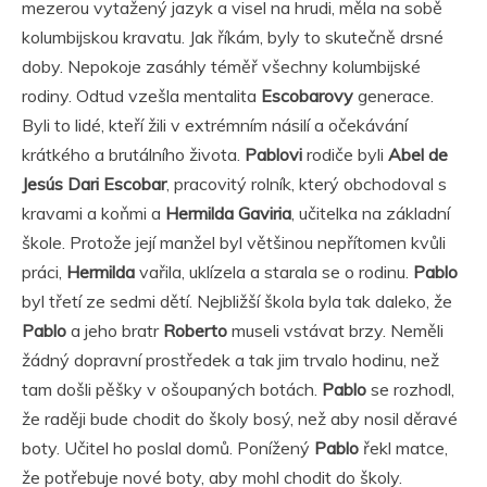
mezerou vytažený jazyk a visel na hrudi, měla na sobě
kolumbijskou kravatu. Jak říkám, byly to skutečně drsné
doby. Nepokoje zasáhly téměř všechny kolumbijské
rodiny. Odtud vzešla mentalita
Escobarovy
generace.
Byli to lidé, kteří žili v extrémním násilí a očekávání
krátkého a brutálního života.
Pablovi
rodiče byli
Abel de
Jesús Dari Escobar
, pracovitý rolník, který obchodoval s
kravami a koňmi a
Hermilda Gaviria
, učitelka na základní
škole. Protože její manžel byl většinou nepřítomen kvůli
práci,
Hermilda
vařila, uklízela a starala se o rodinu.
Pablo
byl třetí ze sedmi dětí. Nejbližší škola byla tak daleko, že
Pablo
a jeho bratr
Roberto
museli vstávat brzy. Neměli
žádný dopravní prostředek a tak jim trvalo hodinu, než
tam došli pěšky v ošoupaných botách.
Pablo
se rozhodl,
že raději bude chodit do školy bosý, než aby nosil děravé
boty. Učitel ho poslal domů. Ponížený
Pablo
řekl matce,
že potřebuje nové boty, aby mohl chodit do školy.