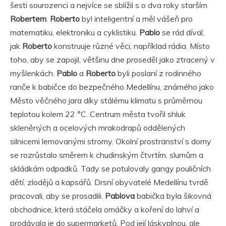
šesti sourozenci a nejvíce se sblížil s o dva roky starším
Robertem
.
Roberto
byl inteligentní a měl vášeň pro
matematiku, elektroniku a cyklistiku.
Pablo
se rád díval,
jak
Roberto
konstruuje různé věci, například rádia. Místo
toho, aby se zapojil, většinu dne proseděl jako ztracený v
myšlenkách.
Pablo
a
Roberto
byli poslaní z rodinného
ranče k babičce do bezpečného Medellínu, známého jako
Město věčného jara díky stálému klimatu s průměrnou
teplotou kolem 22 °C. Centrum města tvořil shluk
skleněných a ocelových mrakodrapů oddělených
silnicemi lemovanými stromy. Okolní prostranství s domy
se rozrůstalo směrem k chudinským čtvrtím, slumům a
skládkám odpadků. Tady se potulovaly gangy pouličních
dětí, zlodějů a kapsářů. Drsní obyvatelé Medellínu tvrdě
pracovali, aby se prosadili.
Pablova
babička byla šikovná
obchodnice, která stáčela omáčky a koření do lahví a
prodávala je do supermarketů. Pod její láskyplnou, ale