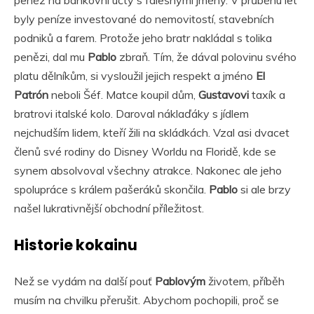
peněz na bankovní účty s falešnými jmény. V průběhu let
byly peníze investované do nemovitostí, stavebních
podniků a farem. Protože jeho bratr nakládal s tolika
penězi, dal mu
Pablo
zbraň. Tím, že dával polovinu svého
platu dělníkům, si vysloužil jejich respekt a jméno
El
Patrón
neboli Šéf. Matce koupil dům,
Gustavovi
taxík a
bratrovi italské kolo. Daroval náklaďáky s jídlem
nejchudším lidem, kteří žili na skládkách. Vzal asi dvacet
členů své rodiny do Disney Worldu na Floridě, kde se
synem absolvoval všechny atrakce. Nakonec ale jeho
spolupráce s králem pašeráků skončila.
Pablo
si ale brzy
našel lukrativnější obchodní příležitost.
Historie kokainu
Než se vydám na další pouť
Pablovým
životem, příběh
musím na chvilku přerušit. Abychom pochopili, proč se