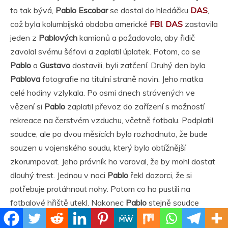
to tak bývá,
Pablo Escobar
se dostal do hledáčku
DAS
,
což byla kolumbijská obdoba americké
FBI
.
DAS
zastavila
jeden z
Pablových
kamionů a požadovala, aby řidič
zavolal svému šéfovi a zaplatil úplatek. Potom, co se
Pablo
a
Gustavo
dostavili, byli zatčení. Druhý den byla
Pablova
fotografie na titulní straně novin. Jeho matka
celé hodiny vzlykala. Po osmi dnech strávených ve
vězení si
Pablo
zaplatil převoz do zařízení s možností
rekreace na čerstvém vzduchu, včetně fotbalu. Podplatil
soudce, ale po dvou měsících bylo rozhodnuto, že bude
souzen u vojenského soudu, který bylo obtížnější
zkorumpovat. Jeho právník ho varoval, že by mohl dostat
dlouhý trest. Jednou v noci
Pablo
řekl dozorci, že si
potřebuje protáhnout nohy. Potom co ho pustili na
fotbalové hřiště utekl. Nakonec
Pablo
stejně soudce
uplatil a ten ho legálně osvobodil.
Pablo
pokračoval dál ve