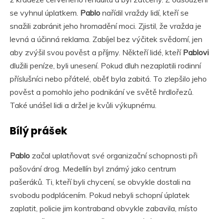
se vyhnul úplatkem.
Pablo
nařídil vraždy lidí, kteří se
snažili zabránit jeho hromadění moci. Zjistil, že vražda je
levná a účinná reklama. Zabíjel bez výčitek svědomí, jen
aby zvýšil svou pověst a příjmy. Někteří lidé, kteří
Pablovi
dlužili peníze, byli unesení. Pokud dluh nezaplatili rodinní
příslušníci nebo přátelé, oběť byla zabitá. To zlepšilo jeho
pověst a pomohlo jeho podnikání ve světě hrdlořezů.
Také unášel lidi a držel je kvůli výkupnému.
Bílý prášek
Pablo
začal uplatňovat své organizační schopnosti při
pašování drog. Medellín byl známý jako centrum
pašeráků. Ti, kteří byli chycení, se obvykle dostali na
svobodu podplácením. Pokud nebyli schopní úplatek
zaplatit, policie jim kontraband obvykle zabavila, místo