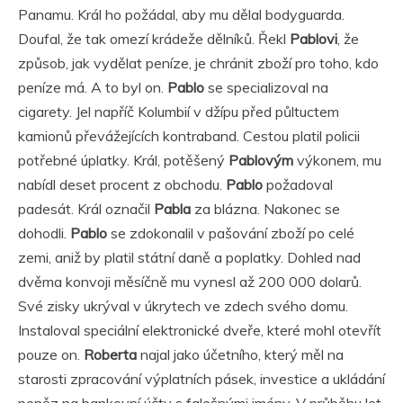
Panamu. Král ho požádal, aby mu dělal bodyguarda.
Doufal, že tak omezí krádeže dělníků. Řekl
Pablovi
, že
způsob, jak vydělat peníze, je chránit zboží pro toho, kdo
peníze má. A to byl on.
Pablo
se specializoval na
cigarety. Jel napříč Kolumbií v džípu před půltuctem
kamionů převážejících kontraband. Cestou platil policii
potřebné úplatky. Král, potěšený
Pablovým
výkonem, mu
nabídl deset procent z obchodu.
Pablo
požadoval
padesát. Král označil
Pabla
za blázna. Nakonec se
dohodli.
Pablo
se zdokonalil v pašování zboží po celé
zemi, aniž by platil státní daně a poplatky. Dohled nad
dvěma konvoji měsíčně mu vynesl až 200 000 dolarů.
Své zisky ukrýval v úkrytech ve zdech svého domu.
Instaloval speciální elektronické dveře, které mohl otevřít
pouze on.
Roberta
najal jako účetního, který měl na
starosti zpracování výplatních pásek, investice a ukládání