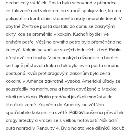
nechal celý výdělek. Pasta byla schovaná v přihrádce
instalované nad volantem na straně spolujezdce, kterou
policisté na kontrolním stanovišti nikdy neprohledávali. V
obytné čtvrti se pasta dostala do domu se zakrytými
okny, kde se proměnila v kokain. Kuchaři bydleli ve
druhém patře. Většina prvního patra byla přeměněna na
kuchyň. Kokain se vařil ve starých lednicích, které
Pablo
přestavěl na trouby. V peruánských džunglích a horách
se hojně pěstovala koka a tak byla levná pasta snadno
dostupná. Kvůli protidrogovým zákonům byla cena
kokainu v Americe závratně vysoká. Americké úřady se
soustředily na marihuanu a heroin dovážené z Mexika,
nikoli na kokain.
Pablo
prodával jakékoli množství do
kterékoli země. Zejména do Ameriky, největšího
spotřebitele kokainu na světě.
Pablovi
pašeráci převáželi
drogy letecky a vraceli se s velkou hotovostí. Nákladní
auta nahradily Renaulty 4. Bylo najato více dělníků. Jak už