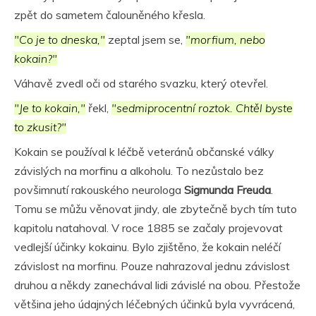
zpět do sametem čalouněného křesla.
"Co je to dneska,"
zeptal jsem se,
"morfium, nebo
kokain?"
Váhavě zvedl oči od starého svazku, který otevřel.
"Je to kokain,"
řekl,
"sedmiprocentní roztok. Chtěl byste
to zkusit?"
Kokain se používal k léčbě veteránů občanské války
závislých na morfinu a alkoholu. To nezůstalo bez
povšimnutí rakouského neurologa
Sigmunda Freuda
.
Tomu se můžu věnovat jindy, ale zbytečně bych tím tuto
kapitolu natahoval. V roce 1885 se začaly projevovat
vedlejší účinky kokainu. Bylo zjištěno, že kokain neléčí
závislost na morfinu. Pouze nahrazoval jednu závislost
druhou a někdy zanechával lidi závislé na obou. Přestože
většina jeho údajných léčebných účinků byla vyvrácená,