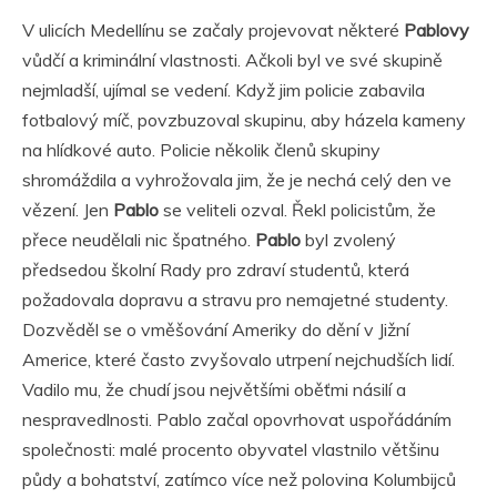
V ulicích Medellínu se začaly projevovat některé
Pablovy
vůdčí a kriminální vlastnosti. Ačkoli byl ve své skupině
nejmladší, ujímal se vedení. Když jim policie zabavila
fotbalový míč, povzbuzoval skupinu, aby házela kameny
na hlídkové auto. Policie několik členů skupiny
shromáždila a vyhrožovala jim, že je nechá celý den ve
vězení. Jen
Pablo
se veliteli ozval. Řekl policistům, že
přece neudělali nic špatného.
Pablo
byl zvolený
předsedou školní Rady pro zdraví studentů, která
požadovala dopravu a stravu pro nemajetné studenty.
Dozvěděl se o vměšování Ameriky do dění v Jižní
Americe, které často zvyšovalo utrpení nejchudších lidí.
Vadilo mu, že chudí jsou největšími oběťmi násilí a
nespravedlnosti. Pablo začal opovrhovat uspořádáním
společnosti: malé procento obyvatel vlastnilo většinu
půdy a bohatství, zatímco více než polovina Kolumbijců