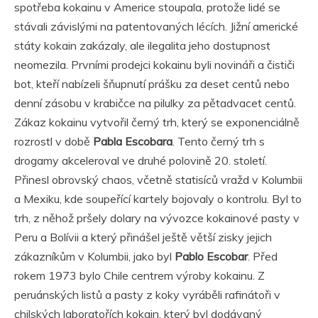
spotřeba kokainu v Americe stoupala, protože lidé se
stávali závislými na patentovaných lécích. Jižní americké
státy kokain zakázaly, ale ilegalita jeho dostupnost
neomezila. Prvními prodejci kokainu byli novináři a čističi
bot, kteří nabízeli šňupnutí prášku za deset centů nebo
denní zásobu v krabičce na pilulky za pětadvacet centů.
Zákaz kokainu vytvořil černý trh, který se exponenciálně
rozrostl v době
Pabla Escobara
. Tento černý trh s
drogamy akceleroval ve druhé polovině 20. století.
Přinesl obrovský chaos, včetně statisíců vražd v Kolumbii
a Mexiku, kde soupeřící kartely bojovaly o kontrolu. Byl to
trh, z něhož pršely dolary na vývozce kokainové pasty v
Peru a Bolívii a který přinášel ještě větší zisky jejich
zákazníkům v Kolumbii, jako byl
Pablo Escobar
. Před
rokem 1973 bylo Chile centrem výroby kokainu. Z
peruánských listů a pasty z koky vyráběli rafinátoři v
chilských laboratořích kokain, který byl dodávaný