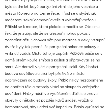
bylo sedm let, když partyzáni vtrhli do jeho vesnice u
města Rionegro na Černé řece. Třásl se a slyšel, jak
mačetami sekají domovní dveře a vyhrožují vraždou.
Přitiskl se k matce, která plakala a modlila se. Otec mu
řekl, že je zabijí, ale že se alespoň mohou pokusit
zachránit děti. Schovali děti pod matrace a deky. Vstupní
dveře byly tak pevné, že partyzáni nakonec pokusy o
vniknutí vzdali. Místo toho je zapálili.
Pablovi
rodiče se v
domě plném kouře zmítali a kašlali a připravovali se na
smrt. Ale dorazili vojáci a partyzáni utekli. Když hořící
budova osvětlovala ulici, byli přeživší z města
doprovázení do budovy školy.
Pablo
nikdy nezapomene
na ohořelá těla a mrtvoly visící na sloupech veřejného
osvětlení. Hrůzy násilí ve vyděšeném dítěti se znovu
objevily o několik let později, když unášel, vraždil a
bombardoval, aby udržel své impérium.
Pablo
vyrůstal se