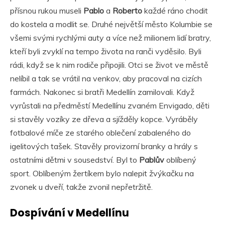
přísnou rukou museli
Pablo
a
Roberto
každé ráno chodit
do kostela a modlit se. Druhé největší město Kolumbie se
všemi svými rychlými auty a více než milionem lidí bratry,
kteří byli zvyklí na tempo života na ranči vyděsilo. Byli
rádi, když se k nim rodiče připojili. Otci se život ve městě
nelíbil a tak se vrátil na venkov, aby pracoval na cizích
farmách. Nakonec si bratři Medellín zamilovali. Když
vyrůstali na předměstí Medellínu zvaném Envigado, děti
si stavěly vozíky ze dřeva a sjížděly kopce. Vyráběly
fotbalové míče ze starého oblečení zabaleného do
igelitových tašek. Stavěly provizorní branky a hrály s
ostatními dětmi v sousedství. Byl to
Pablův
oblíbený
sport. Oblíbeným žertíkem bylo nalepit žvýkačku na
zvonek u dveří, takže zvonil nepřetržitě.
Dospívání v Medellínu