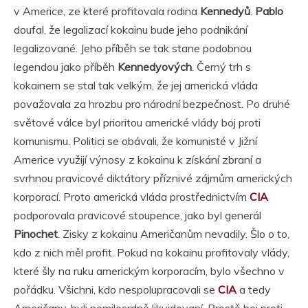
v Americe, ze které profitovala rodina
Kennedyů
.
Pablo
doufal, že legalizací kokainu bude jeho podnikání
legalizované. Jeho příběh se tak stane podobnou
legendou jako příběh
Kennedyových
. Černý trh s
kokainem se stal tak velkým, že jej americká vláda
považovala za hrozbu pro národní bezpečnost. Po druhé
světové válce byl prioritou americké vlády boj proti
komunismu. Politici se obávali, že komunisté v Jižní
Americe využijí výnosy z kokainu k získání zbraní a
svrhnou pravicové diktátory příznivé zájmům amerických
korporací. Proto americká vláda prostřednictvím
CIA
podporovala pravicové stoupence, jako byl generál
Pinochet
. Zisky z kokainu Američanům nevadily. Šlo o to,
kdo z nich měl profit. Pokud na kokainu profitovaly vlády,
které šly na ruku americkým korporacím, bylo všechno v
pořádku. Všichni, kdo nespolupracovali se
CIA
a tedy
Američany, byli nemilosrdně likvidovaní. Prostě boj proti