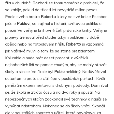
žila v chudobě. Rozhodl se tomu zabránit a prohlásil, že
se zabije, pokud do třiceti let nevydělá milion pesos.
Podle svého bratra
Roberta
, který ve své knize Escobar
píše o
Pablovi
, se zajímal o historii, světovou politiku a
poezii. Ve veřejné knihovně četl právnické knihy. Veřejné
projevy trénoval před studentským publikem v době
oběda nebo na fotbalovém hřišti.
Roberto
si vzpomíná,
jak vášnivě mluvil o tom, že se stane prezidentem
Kolumbie a bude brát deset procent z výdělků
nejbohatších lidí na pomoc chudým, aby se mohly stavět
školy a silnice. Ve škole byl
Pablo
neklidný. Nedůvěřoval
autoritám a proto se cítil lépe v pouličních partách. Kvůli
penězům experimentoval s drobnými podvody. Domníval
se, že škola je ztráta času a na dva roky ji opustil. Na
nebezpečných ulicích zdokonalil své techniky a naučil se
vyhýbat nástrahám. Nakonec se do školy vrátil. Skončil
ale v neustálých sporech s učiteli, které považoval za