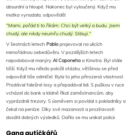
absurdní a hloupé. Nakonec byl vyloučený. Když mu
matka vynadala, odpověděl:
"Mami, pořád ti to říkám: Chci být velký a budu. Jsem
chudý, ale nikdy neumřu chudý. Slibuji."
V šestnácti letech
Pablo
projevoval na ulicích
mimořádnou sebedůvěru. V pozdějších letech
napodoboval manýry
Al Caponeho
a Kmotra. Byl stále
tišší. Když mu někdo položil otázku, většinou se před
odpovědí tiše odmlčel. Byla to jeho přirozená vlastnost.
Prodával falešné losy a přepadával lidi. S puškou v ruce
vcházel do bank a klidně říkal zaměstnancům, aby
vyprázdnili trezory. S úsměvem si povídal s pokladníky a
čekal na peníze. Díky své mazanosti a prozíravosti
dosáhl dobrých výsledků. Dařilo se mu unikat policii.
Gang autíčkářů