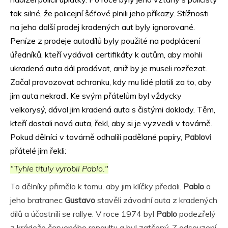
tak silné, že policejní šéfové plnili jeho příkazy. Stížnosti
na jeho další prodej kradených aut byly ignorované.
Peníze z prodeje autodílů byly použité na podplácení
úředníků, kteří vydávali certifikáty k autům, aby mohli
ukradená auta dál prodávat, aniž by je museli rozřezat.
Začal provozovat ochranku, kdy mu lidé platili za to, aby
jim auta nekradl. Ke svým přátelům byl vždycky
velkorysý, dával jim kradená auta s čistými doklady. Těm,
kteří dostali nová auta, řekl, aby si je vyzvedli v továrně.
Pokud dělníci v továrně odhalili padělané papíry,
Pablovi
přátelé jim řekli:
"Tyhle tituly vyrobil Pablo."
To dělníky přimělo k tomu, aby jim klíčky předali.
Pablo
a
jeho bratranec
Gustavo
stavěli závodní auta z kradených
dílů a účastnili se rallye. V roce 1974 byl
Pablo
podezřelý
z krádeže červeného renaultu a byl zatčený. Z odsouzení