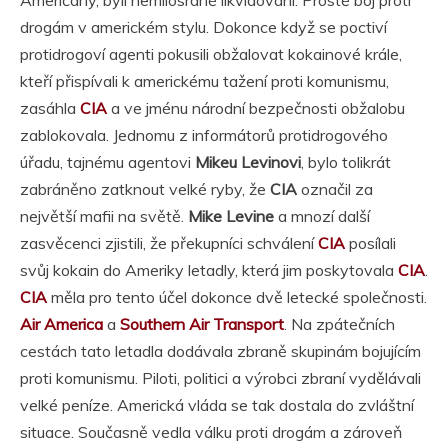
drogám v americkém stylu. Dokonce když se poctiví
protidrogoví agenti pokusili obžalovat kokainové krále,
kteří přispívali k americkému tažení proti komunismu,
zasáhla
CIA
a ve jménu národní bezpečnosti obžalobu
zablokovala. Jednomu z informátorů protidrogového
úřadu, tajnému agentovi
Mikeu Levinovi
, bylo tolikrát
zabráněno zatknout velké ryby, že
CIA
označil za
největší mafii na světě.
Mike Levine
a mnozí další
zasvěcenci zjistili, že překupníci schválení
CIA
posílali
svůj kokain do Ameriky letadly, která jim poskytovala
CIA
.
CIA
měla pro tento účel dokonce dvě letecké společnosti.
Air America
a
Southern Air Transport
. Na zpátečních
cestách tato letadla dodávala zbraně skupinám bojujícím
proti komunismu. Piloti, politici a výrobci zbraní vydělávali
velké peníze. Americká vláda se tak dostala do zvláštní
situace. Současně vedla válku proti drogám a zároveň