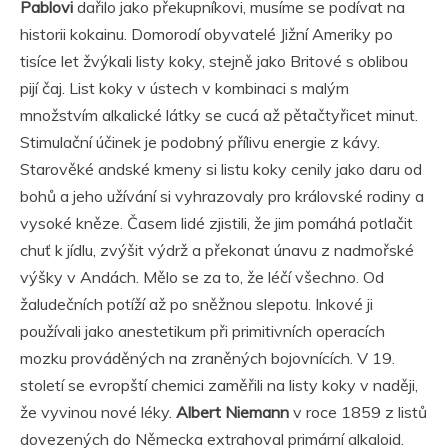
Pablovi
dařilo jako překupníkovi, musíme se podívat na
historii kokainu. Domorodí obyvatelé Jižní Ameriky po
tisíce let žvýkali listy koky, stejně jako Britové s oblibou
pijí čaj. List koky v ústech v kombinaci s malým
množstvím alkalické látky se cucá až pětačtyřicet minut.
Stimulační účinek je podobný přílivu energie z kávy.
Starověké andské kmeny si listu koky cenily jako daru od
bohů a jeho užívání si vyhrazovaly pro královské rodiny a
vysoké kněze. Časem lidé zjistili, že jim pomáhá potlačit
chuť k jídlu, zvýšit výdrž a překonat únavu z nadmořské
výšky v Andách. Mělo se za to, že léčí všechno. Od
žaludečních potíží až po sněžnou slepotu. Inkové ji
používali jako anestetikum při primitivních operacích
mozku prováděných na zraněných bojovnících. V 19.
století se evropští chemici zaměřili na listy koky v naději,
že vyvinou nové léky.
Albert Niemann
v roce 1859 z listů
dovezených do Německa extrahoval primární alkaloid.