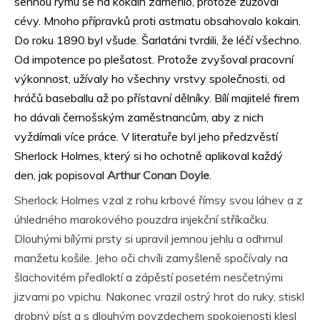
sennou rýmu se na kokain zaměřilo, protože zužoval
cévy. Mnoho přípravků proti astmatu obsahovalo kokain.
Do roku 1890 byl všude. Šarlatáni tvrdili, že léčí všechno.
Od impotence po plešatost. Protože zvyšoval pracovní
výkonnost, užívaly ho všechny vrstvy společnosti, od
hráčů baseballu až po přístavní dělníky. Bílí majitelé firem
ho dávali černošským zaměstnancům, aby z nich
vyždímali více práce. V literatuře byl jeho předzvěstí
Sherlock Holmes, který si ho ochotně aplikoval každý
den, jak popisoval
Arthur Conan Doyle
.
Sherlock Holmes vzal z rohu krbové římsy svou láhev a z
úhledného marokového pouzdra injekční stříkačku.
Dlouhými bílými prsty si upravil jemnou jehlu a odhrnul
manžetu košile. Jeho oči chvíli zamyšleně spočívaly na
šlachovitém předloktí a zápěstí posetém nesčetnými
jizvami po vpichu. Nakonec vrazil ostrý hrot do ruky, stiskl
drobný píst a s dlouhým povzdechem spokojenosti klesl