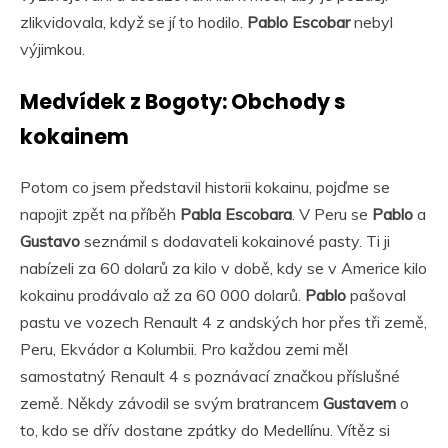
zlikvidovala, když se jí to hodilo.
Pablo Escobar
nebyl
výjimkou.
Medvídek z Bogoty: Obchody s
kokainem
Potom co jsem představil historii kokainu, pojďme se
napojit zpět na příběh
Pabla Escobara
. V Peru se
Pablo
a
Gustavo
seznámil s dodavateli kokainové pasty. Ti ji
nabízeli za 60 dolarů za kilo v době, kdy se v Americe kilo
kokainu prodávalo až za 60 000 dolarů.
Pablo
pašoval
pastu ve vozech Renault 4 z andských hor přes tři země,
Peru, Ekvádor a Kolumbii. Pro každou zemi měl
samostatný Renault 4 s poznávací značkou příslušné
země. Někdy závodil se svým bratrancem
Gustavem
o
to, kdo se dřív dostane zpátky do Medellínu. Vítěz si