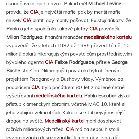
usnadňovala jejich dovoz. Pokud měl
Michael Levine
pravdu, že
CIA
je největší mafie, pak by menší mafie
musely
CIA
platit, aby mohly pašovat. Existují důkazy, že
Pablo
a jeho společníci takové platby
CIA
prováděli.
Milian Rodríguez
, finanční manažer
medellínského kartelu
,
vypověděl, že v letech 1982 až 1985 převedl téměř 10
milionů dolarů nikaragujským povstalcům prostřednictvím
bývalého agenta
CIA
Felixe Rodrígueze
, přítele
George
Bushe
staršího. Nikaragujští povstalci byli oblíbeným
projektem Reaganovy a Bushovy vlády. Výměnou za
podplácení
CIA
, bylo počátkem 80. let zmařené četné
vyšetřování
medellínského kartelu
.
Pablo Escobar
získal
přístup k americkým zbraním, včetně MAC 10, které si
jeho zabijáci velmi oblíbili. Kokain se stal nejvýnosnější
drogou na světě.
Medellínský kartel
mohl dosahovat
ročních miliardových tržeb.
CIA
má za sebou historii
vyzbrojování a dosazování lidí k moci, aby je později