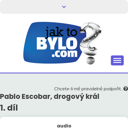
Skip
to
content
Kdo neví, jak to bylo, neovlivní, jak to bude.
HISTORIE V
SOUVISLOSTECH
Chcete-li mě pravidelně podpořit...
Pablo Escobar, drogový král
1. díl
audio