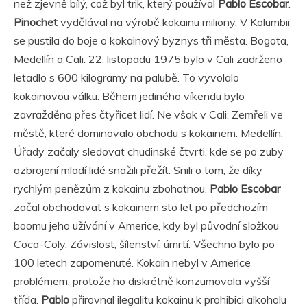
než zjevně bílý, což byl trik, který používal
Pablo Escobar
.
Pinochet
vydělával na výrobě kokainu miliony. V Kolumbii
se pustila do boje o kokainový byznys tři města. Bogota,
Medellín a Cali. 22. listopadu 1975 bylo v Cali zadrženo
letadlo s 600 kilogramy na palubě. To vyvolalo
kokainovou válku. Během jediného víkendu bylo
zavražděno přes čtyřicet lidí. Ne však v Cali. Zemřeli ve
městě, které dominovalo obchodu s kokainem. Medellín.
Úřady začaly sledovat chudinské čtvrti, kde se po zuby
ozbrojení mladí lidé snažili přežít. Snili o tom, že díky
rychlým penězům z kokainu zbohatnou.
Pablo Escobar
začal obchodovat s kokainem sto let po předchozím
boomu jeho užívání v Americe, kdy byl původní složkou
Coca-Coly. Závislost, šílenství, úmrtí. Všechno bylo po
100 letech zapomenuté. Kokain nebyl v Americe
problémem, protože ho diskrétně konzumovala vyšší
třída.
Pablo
přirovnal ilegalitu kokainu k prohibici alkoholu