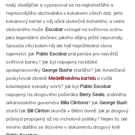
malý zlodějíček a vypracoval se na nejbohatšího a
nejmocnějšího obchodníka s kokainem všech dob. Jeho
kokainový kartel z něj učinil skutečně bohatého, a velmi
obávaného muže.
Escobar
vstoupil na světovou scénu
jako legendární zločinec, jakého dějiny ještě nepoznaly.
Spousta věcí kolem něj ale halí neprůhledná clona
tajemství. Jak
Pablo Escobar
pral peníze pro největší
světové banky? Jak byl napojený na blízké
spolupracovníky
George Bushe
staršího? Jak Američané
poskytovali zbraně
Medellínskému kartelu
a cvičili
kolumbijské eskadry smrti? Jak byl
Pablo Escobar
napojený na drogového pašeráka
Berry Seala
, známého
arkansaského guvernéra
Billa Clintona
? Jak
George Bush
starší tak
Bill Clinton
skončili v Bílém domě. Jak je drogový
průmysl propojený až na vrcholové politiky? Nejen to, ale
mnoho dalšího se dozvíme v dokumentu drogový král
Pablo Escobar
.