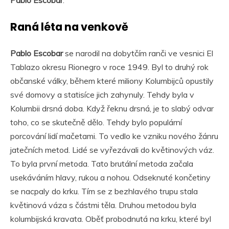
Raná léta na venkově
Pablo Escobar
se narodil na dobytčím ranči ve vesnici El
Tablazo okresu Rionegro v roce 1949. Byl to druhý rok
občanské války, během které miliony Kolumbijců opustily
své domovy a statisíce jich zahynuly. Tehdy byla v
Kolumbii drsná doba. Když řeknu drsná, je to slabý odvar
toho, co se skutečně dělo. Tehdy bylo populární
porcování lidí mačetami. To vedlo ke vzniku nového žánru
jatečních metod. Lidé se vyřezávali do květinových váz.
To byla první metoda. Tato brutální metoda začala
usekáváním hlavy, rukou a nohou. Odseknuté končetiny
se nacpaly do krku. Tím se z bezhlavého trupu stala
květinová váza s částmi těla. Druhou metodou byla
kolumbijská kravata. Oběť probodnutá na krku, které byl