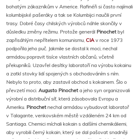
bohatým zákazníkům v Americe. Rafinéři si často najímali
kolumbijské pašeráky a tak se Kolumbijci naučili první
trasy. Dobré časy chilských výrobců náhle skončily v
důsledku změny režimu. Protože generál
Pinochet
byl
zapřisáhlým nepřítelem komunismu,
CIA
v roce 1973
podpořila jeho puč. Jakmile se dostal k moci, nechal
armádou popravit tisíce vlastních občanů, včetně
překupníků. Uzavřel desítky laboratoří na výrobu kokainu
a zatkl stovky lidí spojených s obchodováním s ním.
Nebylo to proto, aby zastavil obchod s kokainem. Šlo o
převzetí moci.
Augusto Pinochet
a jeho syn organizovali
výrobní a distribuční síť, která zásobovala Evropu a
Ameriku.
Pinochet
nechal armádou vybudovat laboratoř
v Talagante, venkovském městě vzdáleném 24 km od
Santiaga. Chemici míchali kokain s dalšími chemikáliemi,
aby vyrobili černý kokain, který se dal pašovat snadněji