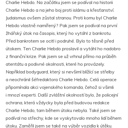
Charlie Hebdo. Na začátku jsem se podíval na historii
Charlie Hebdo a na jeho boj proti islámu a křesťanství.
Judaismus ovšem zůstal stranou. Proti komu byl Charlie
Hebdo vlastně namířený? Pak jsem se podíval na první
žhářský útok na časopis, který ho vytáhl z bankrotu.
Před bankrotem se ocitl i podruhé. Bylo to těsně před
útokem. Ten Charlie Hebdo proslavil a vytáhl ho nadobro
z finanční krize. Pak jsem se už vrhnul přímo na průběh
atentátu a podivné okolnosti, které ho provázely.
Například bodyguard, který si nevšiml blížící se střelby
a neochránil šéfredaktora Charlie Hebdo. Celá operace
připomínala akci vojenského komanda, čehož si všimli
i mnozí experti. Další zvláštní okolností bylo, že policejní
ochrana, která vždycky byla před budovou redakce
Charlie Hebdo, tam během útoku nebyla. Také jsem se
podíval na střechy, kde se vyskytovalo mnoho lidí během
útoku. Zaměřil jsem se také na výběr vozidla k útěku.