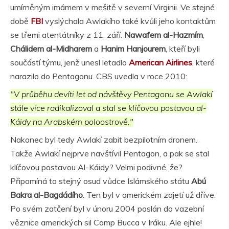
umírněným imámem v mešitě v severní Virginii. Ve stejné
době
FBI
vyslýchala Awlakího také kvůli jeho kontaktům
se třemi atentátníky z 11. září.
Nawafem al-Hazmím
,
Chálidem al-Midharem
a
Hanim Hanjourem
, kteří byli
součástí týmu, jenž unesl letadlo
American Airlines
, které
narazilo do Pentagonu. CBS uvedla v roce 2010:
"V průběhu devíti let od návštěvy Pentagonu se Awlakí
stále více radikalizoval a stal se klíčovou postavou al-
Káidy na Arabském poloostrově."
Nakonec byl tedy Awlakí zabit bezpilotním dronem.
Takže Awlakí nejprve navštívil Pentagon, a pak se stal
klíčovou postavou Al-Káidy? Velmi podivné, že?
Připomíná to stejný osud vůdce Islámského státu
Abú
Bakra al-Bagdádího
. Ten byl v americkém zajetí už dříve.
Po svém zatčení byl v únoru 2004 poslán do vazební
věznice amerických sil Camp Bucca v Iráku. Ale ejhle!