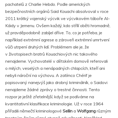
pachatelů z Charlie Hebdo. Podle amerických
bezpečnostních orgánů Said Kouachi absolvoval v roce
2011 krátký vojenský výcvik ve výcvikovém táboře Al-
Káidy v Jemenu. Ovšem každý, kdo střílí oběti hromadně,
už pravděpodobně zabíjel dříve. To, co je potřeba, je
například extrémní agrese a zároveň extrémní umrtvení
vůči utrpení druhých lidí. Problémem ale je, že
v životopisech bratrů Kouachiových nic takového
nenajdeme. Vychovatelé v dětském domově referovali
o milých, veselých a nenápadných chlapcích, kteří ani
nebyli nároční na výchovu. A zatímco Chérif je
popisovaný nanejvýš jako drobný kriminálník, o Saidovi
nenajdeme žádné zprávy o trestné činnosti. Tento
rozpor je ještě zřetelnější, když se podíváme na
kvantitativní klasifikace kriminologie. Už v roce 1964
přiřadili němečtí kriminologové
Sellin
a
Wolfgang
různým