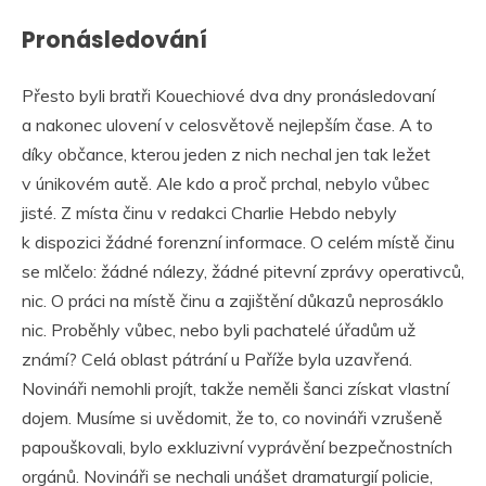
Pronásledování
Přesto byli bratři Kouechiové dva dny pronásledovaní
a nakonec ulovení v celosvětově nejlepším čase. A to
díky občance, kterou jeden z nich nechal jen tak ležet
v únikovém autě. Ale kdo a proč prchal, nebylo vůbec
jisté. Z místa činu v redakci Charlie Hebdo nebyly
k dispozici žádné forenzní informace. O celém místě činu
se mlčelo: žádné nálezy, žádné pitevní zprávy operativců,
nic. O práci na místě činu a zajištění důkazů neprosáklo
nic. Proběhly vůbec, nebo byli pachatelé úřadům už
známí? Celá oblast pátrání u Paříže byla uzavřená.
Novináři nemohli projít, takže neměli šanci získat vlastní
dojem. Musíme si uvědomit, že to, co novináři vzrušeně
papouškovali, bylo exkluzivní vyprávění bezpečnostních
orgánů. Novináři se nechali unášet dramaturgií policie,