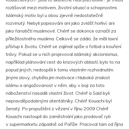
rozlišovat mezi motivem, životní situací a schopnostmi.
Islámský motiv byl u obou zjevně nedostatečně
rozvinutý. Nebyli popisováni ani jako zvlášť horliví, ani
jako fanatičtí muslimové. Chérif se dokonce označil za
příležitostného muslima. Celkově se zdálo, že měli laxní
přístup k životu. Chérif se zajímal spíše o fotbal a kouření
trávy. Pokud se u nich projevoval islámský akcionismus,
například plánování cest do krizových oblastí, bylo to na
popud jiných, nedospěli k tomu vlastním rozhodnutím.
Jinými slovy, chyběla jim motivace i hluboká znalost
islámu a angažovanost v něm, aby v boji za toto
náboženství nasadili vlastní život. Chérif a Said byli
nepravděpodobnými atentátníky. Chérif Kouachi byl
ženatý. Po propuštění z vězení v říjnu 2009 Chérif
Kouachi nastoupil do zaměstnání jako prodavač ryb
v supermarketu západně od Paříže. Pracoval tam od října