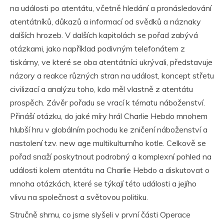
na události po atentátu, včetně hledání a pronásledování
atentátníků, důkazů a informací od svědků a náznaky
dalších hrozeb. V dalších kapitolách se pořad zabývá
otázkami, jako například podivným telefonátem z
tiskárny, ve které se oba atentátníci ukrývali, představuje
názory a reakce různých stran na událost, koncept střetu
civilizací a analýzu toho, kdo měl vlastně z atentátu
prospěch. Závěr pořadu se vrací k tématu náboženství.
Přináší otázku, do jaké míry hrál Charlie Hebdo mnohem
hlubší hru v globálním pochodu ke zničení náboženství a
nastolení tzv. new age multikulturního kotle. Celkově se
pořad snaží poskytnout podrobný a komplexní pohled na
události kolem atentátu na Charlie Hebdo a diskutovat o
mnoha otázkách, které se týkají této události a jejího
vlivu na společnost a světovou politiku.
Stručně shrnu, co jsme slyšeli v první části Operace