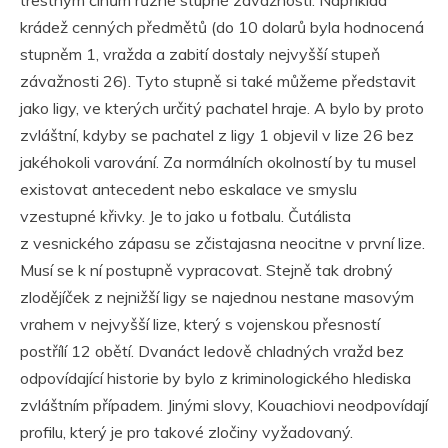
trestným činům různé stupně závažnosti. Například
krádež cenných předmětů (do 10 dolarů byla hodnocená
stupněm 1, vražda a zabití dostaly nejvyšší stupeň
závažnosti 26). Tyto stupně si také můžeme představit
jako ligy, ve kterých určitý pachatel hraje. A bylo by proto
zvláštní, kdyby se pachatel z ligy 1 objevil v lize 26 bez
jakéhokoli varování. Za normálních okolností by tu musel
existovat antecedent nebo eskalace ve smyslu
vzestupné křivky. Je to jako u fotbalu. Čutálista
z vesnického zápasu se zčistajasna neocitne v první lize.
Musí se k ní postupně vypracovat. Stejně tak drobný
zlodějíček z nejnižší ligy se najednou nestane masovým
vrahem v nejvyšší lize, který s vojenskou přesností
postřílí 12 obětí. Dvanáct ledově chladných vražd bez
odpovídající historie by bylo z kriminologického hlediska
zvláštním případem. Jinými slovy, Kouachiovi neodpovídají
profilu, který je pro takové zločiny vyžadovaný.