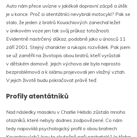
Auto nám přece uvízne v jakékoli dopravní zácpě a útěk
je u konce. Proč si atentátníci nevybrali motocykl? Pak se
stalo, že jeden z bratrů Kouachiových zanechal ležet
v únikovém voze jen tak svůj průkaz totožnosti.
Evidentně nastrčený důkaz, podobně jako u únosců 11
září 2001. Stejný charakter a rukopis rozvědek. Pak jsem
se už zaměřil na životopis obou bratrů, kteří vyrůstali
v dětském domově. Jejich výchova ale byla naprosto
bezproblémová a k islámu projevovali jen vlažný vztah.
V jejich životě budu pokračovat právě teď.
Profily atentátníků
Nad následky masakru v Charlie Hebdo zůstalo mnoho
otazníků, které nebyly dodnes zodpovězené. Co nám
tedy napovídá psychologický profil o obou bratrech
Kouachiových? Jsou to skutečně naši pachatelé? Je třeba