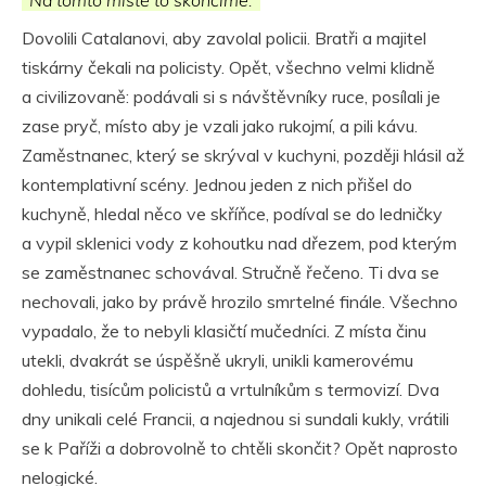
Dovolili Catalanovi, aby zavolal policii. Bratři a majitel
tiskárny čekali na policisty. Opět, všechno velmi klidně
a civilizovaně: podávali si s návštěvníky ruce, posílali je
zase pryč, místo aby je vzali jako rukojmí, a pili kávu.
Zaměstnanec, který se skrýval v kuchyni, později hlásil až
kontemplativní scény. Jednou jeden z nich přišel do
kuchyně, hledal něco ve skříňce, podíval se do ledničky
a vypil sklenici vody z kohoutku nad dřezem, pod kterým
se zaměstnanec schovával. Stručně řečeno. Ti dva se
nechovali, jako by právě hrozilo smrtelné finále. Všechno
vypadalo, že to nebyli klasičtí mučedníci. Z místa činu
utekli, dvakrát se úspěšně ukryli, unikli kamerovému
dohledu, tisícům policistů a vrtulníkům s termovizí. Dva
dny unikali celé Francii, a najednou si sundali kukly, vrátili
se k Paříži a dobrovolně to chtěli skončit? Opět naprosto
nelogické.