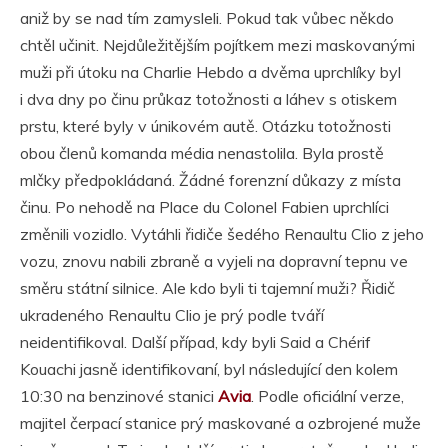
aniž by se nad tím zamysleli. Pokud tak vůbec někdo
chtěl učinit. Nejdůležitějším pojítkem mezi maskovanými
muži při útoku na Charlie Hebdo a dvěma uprchlíky byl
i dva dny po činu průkaz totožnosti a láhev s otiskem
prstu, které byly v únikovém autě. Otázku totožnosti
obou členů komanda média nenastolila. Byla prostě
mlčky předpokládaná. Žádné forenzní důkazy z místa
činu. Po nehodě na Place du Colonel Fabien uprchlíci
změnili vozidlo. Vytáhli řidiče šedého Renaultu Clio z jeho
vozu, znovu nabili zbraně a vyjeli na dopravní tepnu ve
směru státní silnice. Ale kdo byli ti tajemní muži? Řidič
ukradeného Renaultu Clio je prý podle tváří
neidentifikoval. Další případ, kdy byli Said a Chérif
Kouachi jasně identifikovaní, byl následující den kolem
10:30 na benzinové stanici
Avia
. Podle oficiální verze,
majitel čerpací stanice prý maskované a ozbrojené muže