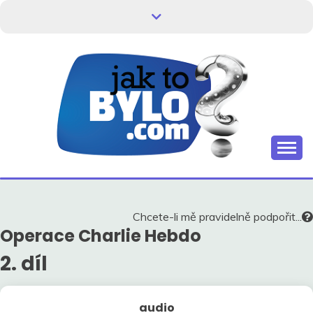
Skip
to
content
Kdo neví, jak to bylo, neovlivní, jak to bude.
HISTORIE V
SOUVISLOSTECH
Chcete-li mě pravidelně podpořit...
Operace Charlie Hebdo
2. díl
audio