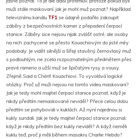
jasně poznal. To je ale další protimluv, protože pokud byli
muži stále maskovaní, jak je mohl muž poznat? Například
televiznímu kanálu
TF1
se údajně podařilo zakoupit
záběry z bezpečnostních kamer z přepadení čerpací
stanice. Záběry sice nejsou nijak zvlášť ostré, ale osoby
na nich zachycené se přesto Kouachiovým do jisté míry
podobaly. Je vidět silnější a šířeji stavěný černovlasý muž
s podlouhlým, ne zcela rozpoznatelným předmětem přes
pravé rameno a užší muž se špičatými rysy a vousy.
Zřejmě Said a Chérif Kouachiovi. To vyvolává logické
otázky. Proč už muži nejsou na tomto videu maskovaní?
Jak je tedy mohl majitel čerpací stanice poznat, když je
nikdy předtím nemaskované neviděl? Přece celou dobu
předtím se pohybovali v kuklách. Až nyní najednou si
kukly sundali. Jak je tedy majitel čerpací stanice poznal,
když je nikdy předtím bez kukly neviděl? A když neměli
kuklu teď, proč ji měli během masakru Charlie Hebdo?