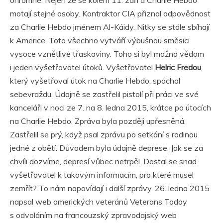
ohromné. Nejen že se kolem 11. září a Charlie Hebdo
motají stejné osoby. Kontraktor CIA přiznal odpovědnost
za Charlie Hebdo jménem Al-Káidy. Nitky se stále sbíhají
k Americe. Toto všechno vytváří výbušnou směsici
vysoce vznětlivé třaskaviny. Toho si byl možná vědom
i jeden vyšetřovatel útoků. Vyšetřovatel
Helric Fredou
,
který vyšetřoval útok na Charlie Hebdo, spáchal
sebevraždu. Údajně se zastřelil pistolí při práci ve své
kanceláři v noci ze 7. na 8. ledna 2015, krátce po útocích
na Charlie Hebdo. Zpráva byla později upřesněná.
Zastřelil se prý, když psal zprávu po setkání s rodinou
jedné z obětí. Důvodem byla údajně deprese. Jak se za
chvíli dozvíme, depresí vůbec netrpěl. Dostal se snad
vyšetřovatel k takovým informacím, pro které musel
zemřít? To nám napovídají i další zprávy. 26. ledna 2015
napsal web amerických veteránů Veterans Today
s odvoláním na francouzský zpravodajský web