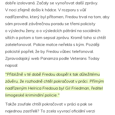
dobře izolovaná. Začaly se vynořovat další zprávy.
V noci zřejmě došlo k hádce. V rozporu s vůlí
nadřízeného, který byl přítomen, Fredou trval na tom, aby
sám provedl závěrečnou poradu se třemi policisty
o výslechu ženy, a o výsledcích pátrání na sociálních
sítích a potom o tom sepsal zprávu. Kromě toho si chtěl
zatelefonovat. Policie matce neřekla s kým. Později
policisté popřeli, že by Fredou vůbec telefonoval.
Zpravodajský web Panamza podle Veterans Today
napsal:
"Přibližně v té době Fredou dospěl k tak důležitému
závěru, že rozhodně chtěl pokračovat v práci. Přímým
nadřízeným Helrica Fredoua byl Gil Friedman, ředitel
limogeské kriminální policie."
Takže zoufale chtěl pokračovat v práci a pak se
najednou zastřelil? To zcela vyvrací oficiální verzi