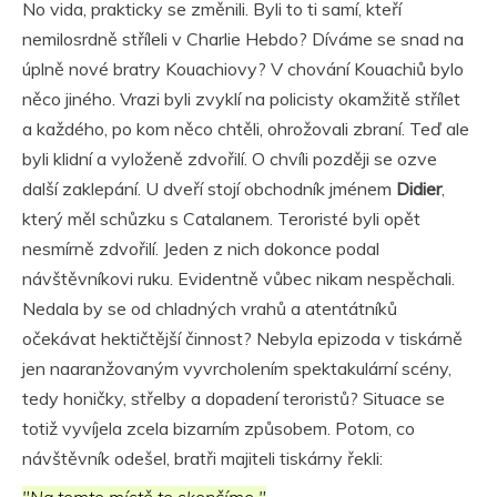
No vida, prakticky se změnili. Byli to ti samí, kteří
nemilosrdně stříleli v Charlie Hebdo? Díváme se snad na
úplně nové bratry Kouachiovy? V chování Kouachiů bylo
něco jiného. Vrazi byli zvyklí na policisty okamžitě střílet
a každého, po kom něco chtěli, ohrožovali zbraní. Teď ale
byli klidní a vyloženě zdvořilí. O chvíli později se ozve
další zaklepání. U dveří stojí obchodník jménem
Didier
,
který měl schůzku s Catalanem. Teroristé byli opět
nesmírně zdvořilí. Jeden z nich dokonce podal
návštěvníkovi ruku. Evidentně vůbec nikam nespěchali.
Nedala by se od chladných vrahů a atentátníků
očekávat hektičtější činnost? Nebyla epizoda v tiskárně
jen naaranžovaným vyvrcholením spektakulární scény,
tedy honičky, střelby a dopadení teroristů? Situace se
totiž vyvíjela zcela bizarním způsobem. Potom, co
návštěvník odešel, bratři majiteli tiskárny řekli:
"Na tomto místě to skončíme."