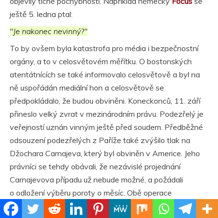
objevily tiché pochybnosti. Například německý
Focus
se
ještě 5. ledna ptal:
"Je nakonec nevinný?"
To by ovšem byla katastrofa pro média i bezpečnostní
orgány, a to v celosvětovém měřítku. O bostonských
atentátnících se také informovalo celosvětově a byl na
ně uspořádán mediální hon a celosvětově se
předpokládalo, že budou obviněni. Koneckonců, 11. září
přineslo velký zvrat v mezinárodním právu. Podezřelý je
veřejností uznán vinným ještě před soudem. Předběžné
odsouzení podezřelých z Paříže také zvýšilo tlak na
Džochara Carnajeva, který byl obviněn v Americe. Jeho
právníci se tehdy obávali, že nezávislé projednání
Carnajevova případu už nebude možné, a požádali
o odložení výběru poroty o měsíc. Obě operace
v Bostonu v polovině dubna 2013 a v Paříži na začátku