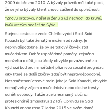
2009 do března 2010. A bývalý právník měl také pocit,
že se jeho bývalý klient znovu začlenil do společnosti:
"Znovu pracoval, našel si ženu a už nechodil do kruhů,
kvůli kterým odešel do Sýrie."
Stejnou cestou se vedle Chérifa vydal i Said. Said
Kouachi byl také ženatým mužem od rodiny. Je
nepravděpodobné, že by se takový člověk stal
mučedníkem. Dobře uspořádané poměry, zejména
manželka a děti, jsou úřady obvykle považované za
výchozí bod pro mimořádně příznivou sociální prognózu,
díky které se další zločiny zdají být nepravděpodobné.
Nezaměstnaní otcové rodin, jako je Said Kouachi, obvykle
nemají velký zájem o mučednictví nebo dlouhé tresty
odnětí svobody. Takže zcela neznámý zločinci
profesionálně zmasakrují 12 lidí? Opravdu se Said
Kouachi onoho rána 7. ledna 2015 ve svém domě