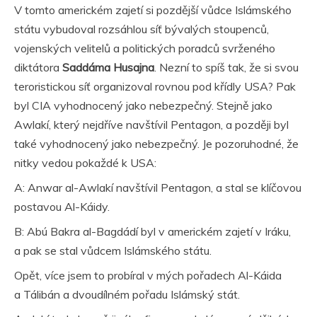
V tomto americkém zajetí si pozdější vůdce Islámského
státu vybudoval rozsáhlou síť bývalých stoupenců,
vojenských velitelů a politických poradců svrženého
diktátora
Saddáma Husajna
. Nezní to spíš tak, že si svou
teroristickou síť organizoval rovnou pod křídly USA? Pak
byl CIA vyhodnocený jako nebezpečný. Stejně jako
Awlakí, který nejdříve navštívil Pentagon, a později byl
také vyhodnocený jako nebezpečný. Je pozoruhodné, že
nitky vedou pokaždé k USA:
A: Anwar al-Awlakí navštívil Pentagon, a stal se klíčovou
postavou Al-Káidy.
B: Abú Bakra al-Bagdádí byl v americkém zajetí v Iráku,
a pak se stal vůdcem Islámského státu.
Opět, více jsem to probíral v mých pořadech Al-Káida
a Tálibán a dvoudílném pořadu Islámský stát.