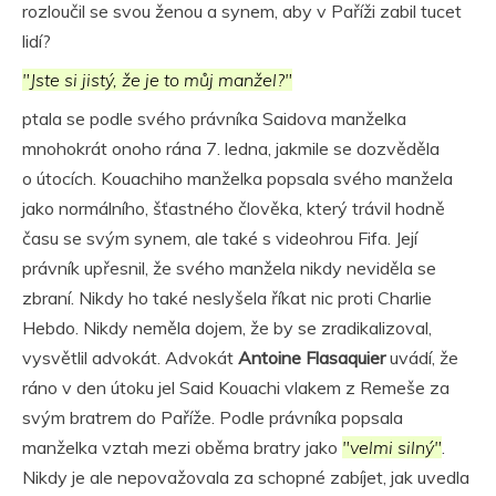
rozloučil se svou ženou a synem, aby v Paříži zabil tucet
lidí?
"Jste si jistý, že je to můj manžel?"
ptala se podle svého právníka Saidova manželka
mnohokrát onoho rána 7. ledna, jakmile se dozvěděla
o útocích. Kouachiho manželka popsala svého manžela
jako normálního, šťastného člověka, který trávil hodně
času se svým synem, ale také s videohrou Fifa. Její
právník upřesnil, že svého manžela nikdy neviděla se
zbraní. Nikdy ho také neslyšela říkat nic proti Charlie
Hebdo. Nikdy neměla dojem, že by se zradikalizoval,
vysvětlil advokát. Advokát
Antoine Flasaquier
uvádí, že
ráno v den útoku jel Said Kouachi vlakem z Remeše za
svým bratrem do Paříže. Podle právníka popsala
manželka vztah mezi oběma bratry jako
"velmi silný"
.
Nikdy je ale nepovažovala za schopné zabíjet, jak uvedla