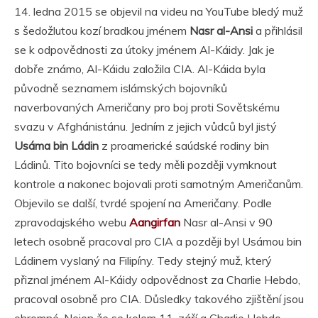
14. ledna 2015 se objevil na videu na YouTube bledý muž
s šedožlutou kozí bradkou jménem
Nasr al-Ansi
a přihlásil
se k odpovědnosti za útoky jménem Al-Káidy. Jak je
dobře známo, Al-Káidu založila CIA. Al-Káida byla
původně seznamem islámských bojovníků
naverbovaných Američany pro boj proti Sovětskému
svazu v Afghánistánu. Jedním z jejich vůdců byl jistý
Usáma bin Ládin
z proamerické saúdské rodiny bin
Ládinů. Tito bojovníci se tedy měli později vymknout
kontrole a nakonec bojovali proti samotným Američanům.
Objevilo se další, tvrdé spojení na Američany. Podle
zpravodajského webu
Aangirfan
Nasr al-Ansi v 90
letech osobně pracoval pro CIA a později byl Usámou bin
Ládinem vyslaný na Filipíny. Tedy stejný muž, který
přiznal jménem Al-Káidy odpovědnost za Charlie Hebdo,
pracoval osobně pro CIA. Důsledky takového zjištění jsou