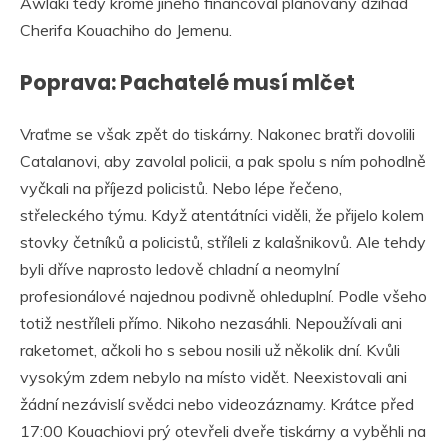
Awlakí tedy kromě jiného financoval plánovaný džihád
Cherifa Kouachiho do Jemenu.
Poprava: Pachatelé musí mlčet
Vraťme se však zpět do tiskárny. Nakonec bratři dovolili
Catalanovi, aby zavolal policii, a pak spolu s ním pohodlně
vyčkali na příjezd policistů. Nebo lépe řečeno,
střeleckého týmu. Když atentátníci viděli, že přijelo kolem
stovky četníků a policistů, stříleli z kalašnikovů. Ale tehdy
byli dříve naprosto ledově chladní a neomylní
profesionálové najednou podivně ohleduplní. Podle všeho
totiž nestříleli přímo. Nikoho nezasáhli. Nepoužívali ani
raketomet, ačkoli ho s sebou nosili už několik dní. Kvůli
vysokým zdem nebylo na místo vidět. Neexistovali ani
žádní nezávislí svědci nebo videozáznamy. Krátce před
17:00 Kouachiovi prý otevřeli dveře tiskárny a vyběhli na