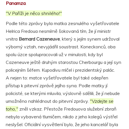
Panamza
.
"V Paříži je něco shnilého!"
Podle této zprávy byla matka zesnulého vyšetřovatele
Helrica Fredoua nesmírně šokovaná tím, že jí ministr
vnitra
Bernard Cazeneuve
, který s jejím synem udržoval
výborný vztah, nevyjádřil soustrast. Koneckonců, oba
spolu úzce spolupracovali už v minulosti, kdy byl
Cazeneuve ještě druhým starostou Cherbourgu a její syn
policejním šéfem. Kupodivu mlčel i prezidentský palác.
A nejen to: matce vyšetřovatele byl také odepřen
přístup k pitevní zprávě jejího syna. Podle matky jí
policisté, se kterými mluvila, výslovně sdělili, že jí nebude
umožněno nahlédnout do pitevní zprávy.
"Vzdejte se
toho,"
zněl vzkaz. Přestože Fredouova služební zbraň
nebyla vybavená tlumičem, nikdo z jeho kolegů výstřel
neslyšel. Oficiální vysvětlení bylo, že jeho kancelář byla