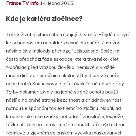
France TV Info
14. ledna 2015.
Kde je kariéra zločince?
Tolik k životní situaci obou údajných vrahů. Přejděme nyní
ke schopnostem neboli ke kriminální kariéře. Závažné
násilné činy málokdy přicházejí zčistajasna. Spíše jim
často předchází fáze eskalace, která trvá několik let.
Například před vraždou člověka, nemluvě o vraždě
mnoha lidí. Za normálních okolností bychom v kariéře
obou bratrů Kouachiových očekávali četné násilné činy.
Ty by dokumentovaly na jedné straně ochotu použít
násilí a na druhé straně bezcitnost a chladnokrevnost
nutnou ke spáchání tak extrémního zločinu. Například
krádeže, ale také rvačky, pobodání, znásilnění, loupeže,
těžká ublížení na zdraví, možná i použití střelných zbraní.
Nemluvě o zjevném vojenském výcviku maskovaných