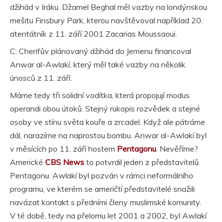
džihád v Iráku. Džamel Beghal měl vazby na londýnskou
mešitu Finsbury Park, kterou navštěvoval například 20.
atentátník z 11. září 2001 Zacarias Moussaoui.
C: Cherifův plánovaný džihád do Jemenu financoval
Anwar al-Awlakí, který měl také vazby na několik
únosců z 11. září.
Máme tedy tři solidní vodítka, která propojují modus
operandi obou útoků. Stejný rukopis rozvědek a stejné
osoby ve stínu světa kouře a zrcadel. Když ale pátráme
dál, narazíme na naprostou bombu. Anwar al-Awlakí byl
v měsících po 11. září hostem
Pentagonu
. Nevěříme?
Americké
CBS News
to potvrdil jeden z představitelů
Pentagonu. Awlakí byl pozván v rámci neformálního
programu, ve kterém se američtí představitelé snažili
navázat kontakt s předními členy muslimské komunity.
V té době, tedy na přelomu let 2001 a 2002, byl Awlakí