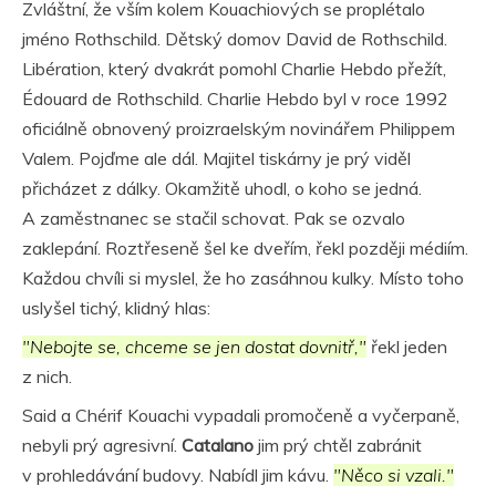
Zvláštní, že vším kolem Kouachiových se proplétalo
jméno Rothschild. Dětský domov David de Rothschild.
Libération, který dvakrát pomohl Charlie Hebdo přežít,
Édouard de Rothschild. Charlie Hebdo byl v roce 1992
oficiálně obnovený proizraelským novinářem Philippem
Valem. Pojďme ale dál. Majitel tiskárny je prý viděl
přicházet z dálky. Okamžitě uhodl, o koho se jedná.
A zaměstnanec se stačil schovat. Pak se ozvalo
zaklepání. Roztřeseně šel ke dveřím, řekl později médiím.
Každou chvíli si myslel, že ho zasáhnou kulky. Místo toho
uslyšel tichý, klidný hlas:
"Nebojte se, chceme se jen dostat dovnitř,"
řekl jeden
z nich.
Said a Chérif Kouachi vypadali promočeně a vyčerpaně,
nebyli prý agresivní.
Catalano
jim prý chtěl zabránit
v prohledávání budovy. Nabídl jim kávu.
"Něco si vzali."