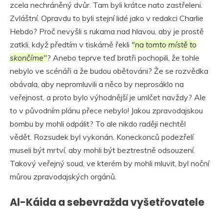
zcela nechráněný dvůr. Tam byli krátce nato zastřeleni.
Zvláštní. Opravdu to byli stejní lidé jako v redakci Charlie
Hebdo? Proč nevyšli s rukama nad hlavou, aby je prostě
zatkli, když předtím v tiskárně řekli
"na tomto místě to
skončíme"
? Anebo teprve teď bratři pochopili, že tohle
nebylo ve scénáři a že budou obětováni? Že se rozvědka
obávala, aby nepromluvili a něco by neprosáklo na
veřejnost, a proto bylo výhodnější je umlčet navždy? Ale
to v původním plánu přece nebylo! Jakou zpravodajskou
bombu by mohli odpálit? To ale nikdo raději nechtěl
vědět. Rozsudek byl vykonán. Koneckonců podezřelí
museli být mrtví, aby mohli být beztrestně odsouzení.
Takový veřejný soud, ve kterém by mohli mluvit, byl noční
můrou zpravodajských orgánů.
Al-Káida a sebevražda vyšetřovatele