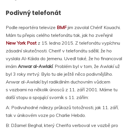
Podivný telefonát
Podle reportéra televize
BMF
jim zavolal Chérif Kouachi.
Mám tu přepis celého telefonátu tak, jak ho zveřejnil
New York Post
z 15. ledna 2015. Z telefonátu vypíchnu
zásadní skutečnosti. Cherif v telefonátu sdělil, že ho
vyslala Al-Káida do Jemenu. Uvedl také, že ho financoval
imám
Anwar al-Awlakí
. Problém byl v tom, že Awlakí už
byl 3 roky mrtvý. Bylo tu ale ještě něco podivnějšího.
Anwar al-Awlakí byl radikálním duchovním vůdcem
s vazbami na několik únosců z 11. září 2001. Máme tu
další stopu a spojující svorník s 11. zářím:
A: Podivuhodné nálezy průkazů totožnosti, jak 11. září,
tak v únikovém voze po Charlie Hebdo.
B: Džamel Beghal, který Cherifa verboval ve vazbě pro