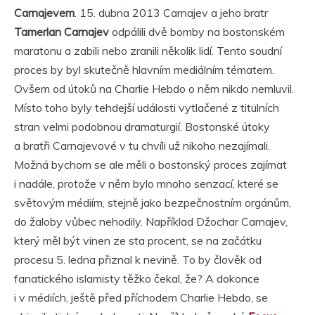
Carnajevem
. 15. dubna 2013 Carnajev a jeho bratr
Tamerlan Carnajev
odpálili dvě bomby na bostonském
maratonu a zabili nebo zranili několik lidí. Tento soudní
proces by byl skutečně hlavním mediálním tématem.
Ovšem od útoků na Charlie Hebdo o něm nikdo nemluvil.
Místo toho byly tehdejší události vytlačené z titulních
stran velmi podobnou dramaturgií. Bostonské útoky
a bratři Carnajevové v tu chvíli už nikoho nezajímali.
Možná bychom se ale měli o bostonský proces zajímat
i nadále, protože v něm bylo mnoho senzací, které se
světovým médiím, stejně jako bezpečnostním orgánům,
do žaloby vůbec nehodily. Například Džochar Carnajev,
který měl být vinen ze sta procent, se na začátku
procesu 5. ledna přiznal k nevině. To by člověk od
fanatického islamisty těžko čekal, že? A dokonce
i v médiích, ještě před příchodem Charlie Hebdo, se