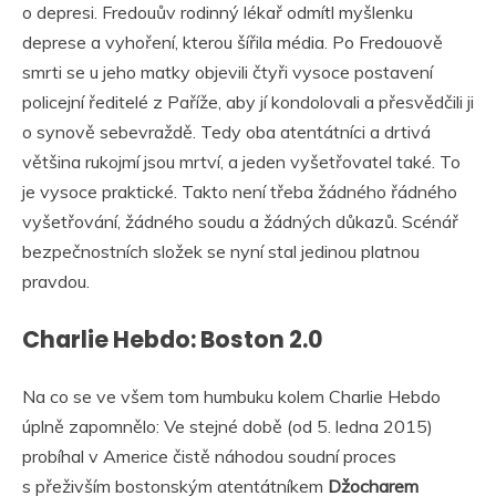
o depresi. Fredouův rodinný lékař odmítl myšlenku
deprese a vyhoření, kterou šířila média. Po Fredouově
smrti se u jeho matky objevili čtyři vysoce postavení
policejní ředitelé z Paříže, aby jí kondolovali a přesvědčili ji
o synově sebevraždě. Tedy oba atentátníci a drtivá
většina rukojmí jsou mrtví, a jeden vyšetřovatel také. To
je vysoce praktické. Takto není třeba žádného řádného
vyšetřování, žádného soudu a žádných důkazů. Scénář
bezpečnostních složek se nyní stal jedinou platnou
pravdou.
Charlie Hebdo: Boston 2.0
Na co se ve všem tom humbuku kolem Charlie Hebdo
úplně zapomnělo: Ve stejné době (od 5. ledna 2015)
probíhal v Americe čistě náhodou soudní proces
s přeživším bostonským atentátníkem
Džocharem