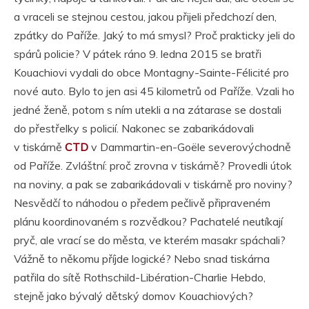
a vraceli se stejnou cestou, jakou přijeli předchozí den,
zpátky do Paříže. Jaký to má smysl? Proč prakticky jeli do
spárů policie? V pátek ráno 9. ledna 2015 se bratři
Kouachiovi vydali do obce Montagny-Sainte-Félicité pro
nové auto. Bylo to jen asi 45 kilometrů od Paříže. Vzali ho
jedné ženě, potom s ním utekli a na zátarase se dostali
do přestřelky s policií. Nakonec se zabarikádovali
v tiskárně
CTD
v Dammartin-en-Goële severovýchodně
od Paříže. Zvláštní: proč zrovna v tiskárně? Provedli útok
na noviny, a pak se zabarikádovali v tiskárně pro noviny?
Nesvědčí to náhodou o předem pečlivě připraveném
plánu koordinovaném s rozvědkou? Pachatelé neutíkají
pryč, ale vrací se do města, ve kterém masakr spáchali?
Vážně to někomu příjde logické? Nebo snad tiskárna
patřila do sítě Rothschild-Libération-Charlie Hebdo,
stejně jako bývalý dětský domov Kouachiových?