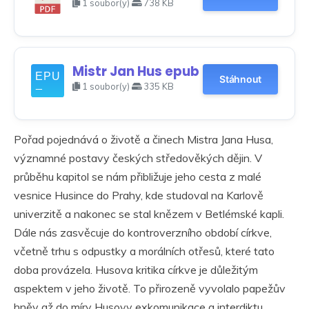
1 soubor(y)
738 KB
Mistr Jan Hus epub
Stáhnout
1 soubor(y)
335 KB
Pořad pojednává o životě a činech Mistra Jana Husa,
významné postavy českých středověkých dějin. V
průběhu kapitol se nám přibližuje jeho cesta z malé
vesnice Husince do Prahy, kde studoval na Karlově
univerzitě a nakonec se stal knězem v Betlémské kapli.
Dále nás zasvěcuje do kontroverzního období církve,
včetně trhu s odpustky a morálních otřesů, které tato
doba provázela. Husova kritika církve je důležitým
aspektem v jeho životě. To přirozeně vyvolalo papežův
hněv až do míry Husovy exkomunikace a interdiktu.