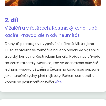
2. díl
V žaláři a v řetězech. Kostnický koncil upálil
kacíře. Pravda ale nikdy neumírá!
Druhý díl pokračuje ve vyprávění o životě Mistra Jana
Husa, tentokrát se zaměřuje na jeho období ve vězení a
tragický konec na Kostnickém koncilu. Pořad nás přivede
do velké katedrály Kostnice, kde se odehrávalo důležité
jednání. Husovo věznění a čekání na koncil jsou popsané
jako náročné týdny plné nejistoty. Během samotného
koncilu se posluchači dozvědí
více..