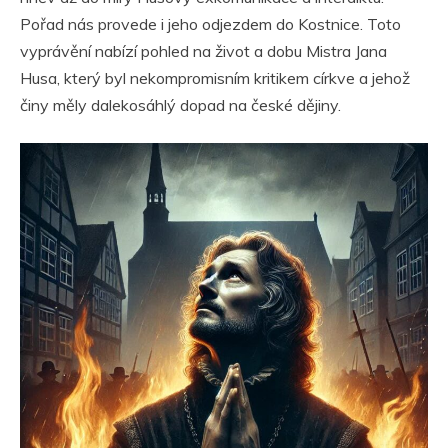
Pořad nás provede i jeho odjezdem do Kostnice. Toto
vyprávění nabízí pohled na život a dobu Mistra Jana
Husa, který byl nekompromisním kritikem církve a jehož
činy měly dalekosáhlý dopad na české dějiny.