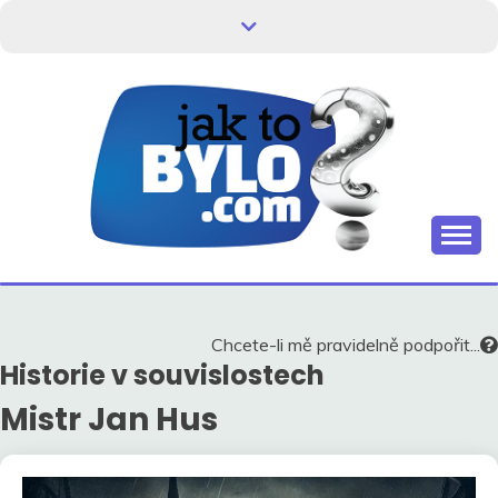
Skip
to
content
Kdo neví, jak to bylo, neovlivní, jak to bude.
HISTORIE V
SOUVISLOSTECH
Chcete-li mě pravidelně podpořit...
Historie v souvislostech
Mistr Jan Hus