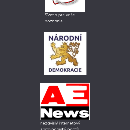
SVetlo pre vaše
poznanie
nezávislý internetový
zpravodajský portál