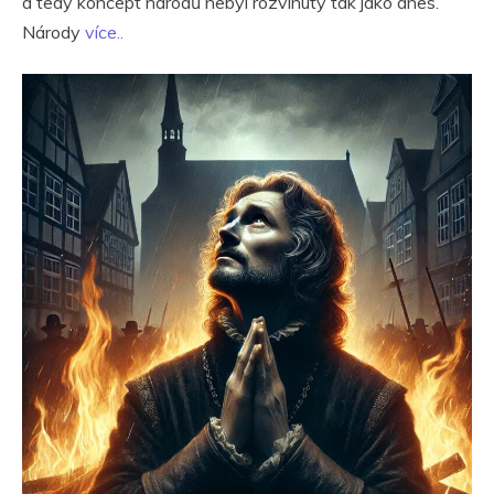
a tedy koncept národů nebyl rozvinutý tak jako dnes.
Národy
více..