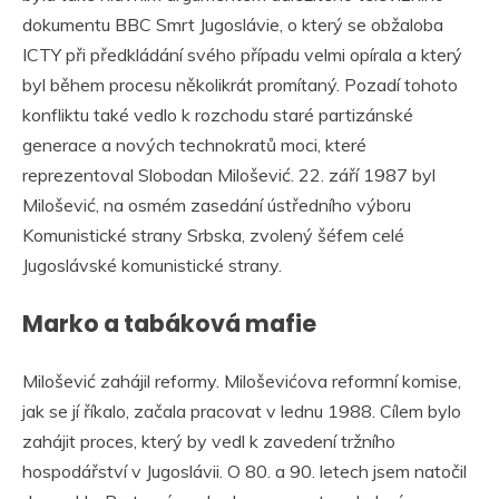
dokumentu BBC Smrt Jugoslávie, o který se obžaloba
ICTY při předkládání svého případu velmi opírala a který
byl během procesu několikrát promítaný. Pozadí tohoto
konfliktu také vedlo k rozchodu staré partizánské
generace a nových technokratů moci, které
reprezentoval Slobodan Milošević. 22. září 1987 byl
Milošević, na osmém zasedání ústředního výboru
Komunistické strany Srbska, zvolený šéfem celé
Jugoslávské komunistické strany.
Marko a tabáková mafie
Milošević zahájil reformy. Miloševićova reformní komise,
jak se jí říkalo, začala pracovat v lednu 1988. Cílem bylo
zahájit proces, který by vedl k zavedení tržního
hospodářství v Jugoslávii. O 80. a 90. letech jsem natočil