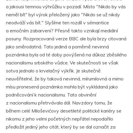
a jakousi temnou výhrůžku v pozadí. Místo "Nikdo by vás
neměl bít" byl výrok přeložený jako "Nikdo se už nikdy
neodváží vás bít." Slyšíme ten rozdíl v sémantice
a emočním zabarvení? Přesně takto vznikají mediální
posuny. Rozpracovaná verze BBC ale byla brzy citovaná
jako směrodatná. Tato jediná a poměrně nevinná
poznámka byla od té doby povýšená na důkaz zběsilého
nacionalismu srbského vůdce. Ve skutečnosti se však
sotva jednalo o krvelačný výkřik. Je skutečně
neuvěřitelné, že by taková nevinná, mírumilovná a mimo
mísu pronesená poznámka mohla být vykládaná jako
podněcování k nacionalismu. Tato obvinění
z nacionalismu přetrvávala dál. Navzdory tomu, že
během celé Miloševićovy desetileté politické kariéry se
nikomu z jeho velmi početných nepřátel nepodařilo
předložit jediný jeho citát, který by se dal označit za