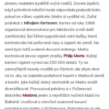
plotem, nedaleko bydliště svých rodičů. Docela úspěch,
když průměrná měsíční mzda odpovídala padesáti lirám,
pokud se vůbec vyplácela. Marko si vydělal víc. Začal
podnikat s
Mihaljem Kertesem
. Kertes od roku 1988
organizoval demonstrace pro Miloševiće a měl další
zaměstnání. Byl šéfem jugoslávské celní služby, která
kontrolovala tok pašované ropy a cigaret do země. Na
zemi bylo totiž uvalené dovozní embargo. Marko
kontroloval dovoz cigaret značky
Philip Morris
. Každý
kamion cigaret vynesl asi 250 000 dolarů. Ty se
samozřejmě musely rozdělit po částech, ale zbylo dost
na to, aby se zaplatilo podlahové topení v Markově domě
a bazén. Jako každý dobrý obchodník se Marko snažil
diverzifikovat. Provozoval pekárnu a v Požarevaci
diskotéku
Madona
, jeden z největších nočních klubů na
Balkáně. Uvažoval o otevření soukromé luxusní
porodnice pro matky z Požarevace. Slobodan mu to ale