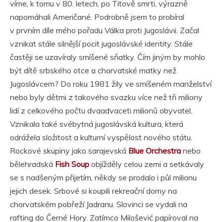
víme, k tomu v 80. letech, po Titově smrti, výrazně
napomáhali Američané. Podrobně jsem to probíral
v prvním díle mého pořadu Válka proti Jugoslávii. Začal
vznikat stále silnější pocit jugoslávské identity. Stále
častěji se uzavíraly smíšené sňatky. Čím jiným by mohlo
být dítě srbského otce a chorvatské matky než
Jugoslávcem? Do roku 1981 žily ve smíšeném manželství
nebo byly dětmi z takového svazku více než tři miliony
lidí z celkového počtu dvaadvaceti milionů obyvatel.
Vznikala také svébytná jugoslávská kultura, která
odrážela složitost a kulturní vyspělost nového státu.
Rockové skupiny jako sarajevská
Blue Orchestra
nebo
bělehradská
Fish Soup
objížděly celou zemi a setkávaly
se s nadšeným přijetím, někdy se prodalo i půl milionu
jejich desek. Srbové si koupili rekreační domy na
chorvatském pobřeží Jadranu. Slovinci se vydali na
rafting do Černé Hory. Zatímco Milošević papíroval na