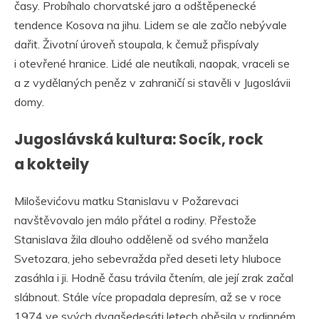
časy. Probíhalo chorvatské jaro a odštěpenecké
tendence Kosova na jihu. Lidem se ale začlo nebývale
dařit. Životní úroveň stoupala, k čemuž přispívaly
i otevřené hranice. Lidé ale neutíkali, naopak, vraceli se
a z vydělaných peněz v zahraničí si stavěli v Jugoslávii
domy.
Jugoslávská kultura: Socík, rock
a kokteily
Miloševićovu matku Stanislavu v Požarevaci
navštěvovalo jen málo přátel a rodiny. Přestože
Stanislava žila dlouho odděleně od svého manžela
Svetozara, jeho sebevražda před deseti lety hluboce
zasáhla i ji. Hodně času trávila čtením, ale její zrak začal
slábnout. Stále více propadala depresím, až se v roce
1974 ve svých dvaašedesáti letech oběsila v rodinném