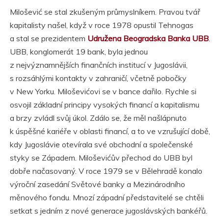
Milošević se stal zkušeným průmyslníkem. Pravou tvář
kapitalisty našel, když v roce 1978 opustil Tehnogas
a stal se prezidentem
Udružena Beogradska Banka
UBB
.
UBB, konglomerát 19 bank, byla jednou
z nejvýznamnějších finančních institucí v Jugoslávii,
s rozsáhlými kontakty v zahraničí, včetně pobočky
v New Yorku. Miloševićovi se v bance dařilo. Rychle si
osvojil základní principy vysokých financí a kapitalismu
a brzy zvládl svůj úkol. Zdálo se, že měl našlápnuto
k úspěšné kariéře v oblasti financí, a to ve vzrušující době,
kdy Jugoslávie otevírala své obchodní a společenské
styky se Západem. Miloševićův přechod do UBB byl
dobře načasovaný. V roce 1979 se v Bělehradě konalo
výroční zasedání Světové banky a Mezinárodního
měnového fondu. Mnozí západní představitelé se chtěli
setkat s jedním z nové generace jugoslávských bankéřů.