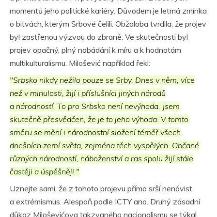
momentů jeho politické kariéry. Důvodem je letmá zmínka
o bitvách, kterým Srbové čelili. Obžaloba tvrdila, že projev
byl zastřenou výzvou do zbraně. Ve skutečnosti byl
projev opačný, plný nabádání k míru a k hodnotám
multikulturalismu. Milošević například řekl:
"Srbsko nikdy nežilo pouze se Srby. Dnes v něm, více
než v minulosti, žijí i příslušníci jiných národů
a národností. To pro Srbsko není nevýhoda. Jsem
skutečně přesvědčen, že je to jeho výhoda. V tomto
směru se mění i národnostní složení téměř všech
dnešních zemí světa, zejména těch vyspělých. Občané
různých národností, náboženství a ras spolu žijí stále
častěji a úspěšněji."
Uznejte sami, že z tohoto projevu přímo srší nenávist
a extrémismus. Alespoň podle ICTY ano. Druhý zásadní
důkaz Miloševićova takzvaného nacionalismu se týkal