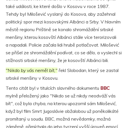
také události, ke které došlo v Kosovu v roce 1987.
Tehdy byl Milošević vyslaný do Kosova, aby zažehnal
politický spor mezi kosovskými Albánci a Srby. V hlavním
městě regionu Prištině se konalo shromáždění srbské
menšiny, kterou kosovští Albánci stále více terorizovali
a napadali. Policie začala lidi hrubě potlačovat. Milošević
se přišel ze shromáždění podívat, co se dělo, a vyslechl si
stížnosti srbské menšiny, že je kosovští Albánci bili.
"Nikdo by vás neměl bít,"
řekl Slobodan, který se zastal
srbské menšiny v Kosovu.
Tento citát byl v titulcích slavného dokumentu
BBC
mylně přeložený jako "Nikdo se už nikdy neodváží vás
bít", což byla chyba, na kterou upozornil sám Milošević,
když byl film Smrt Jugoslávie obžalobou už poněkolikáté
promítaný u soudu. BBC, možná nevědomky, možná
záměrně, přimíchala do jeho tvrzení vyšší úroveň emocí