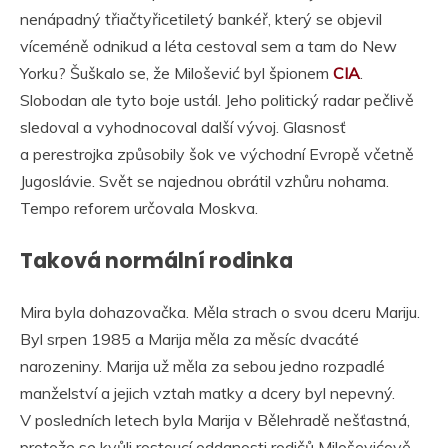
nenápadný třiačtyřicetiletý bankéř, který se objevil
víceméně odnikud a léta cestoval sem a tam do New
Yorku? Šuškalo se, že Milošević byl špionem
CIA
.
Slobodan ale tyto boje ustál. Jeho politický radar pečlivě
sledoval a vyhodnocoval další vývoj. Glasnosť
a perestrojka způsobily šok ve východní Evropě včetně
Jugoslávie. Svět se najednou obrátil vzhůru nohama.
Tempo reforem určovala Moskva.
Taková normální rodinka
Mira byla dohazovačka. Měla strach o svou dceru Mariju.
Byl srpen 1985 a Marija měla za měsíc dvacáté
narozeniny. Marija už měla za sebou jedno rozpadlé
manželství a jejich vztah matky a dcery byl nepevný.
V posledních letech byla Marija v Bělehradě nešťastná,
protože se kvůli rostoucí oddanosti rodičů Miloševićově