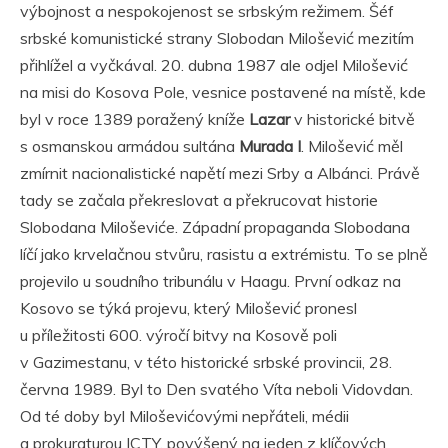
výbojnost a nespokojenost se srbským režimem. Šéf
srbské komunistické strany Slobodan Milošević mezitím
přihlížel a vyčkával. 20. dubna 1987 ale odjel Milošević
na misi do Kosova Pole, vesnice postavené na místě, kde
byl v roce 1389 poražený kníže
Lazar
v historické bitvě
s osmanskou armádou sultána
Murada I
. Milošević měl
zmírnit nacionalistické napětí mezi Srby a Albánci. Právě
tady se začala překreslovat a překrucovat historie
Slobodana Miloševiće. Západní propaganda Slobodana
líčí jako krvelačnou stvůru, rasistu a extrémistu. To se plně
projevilo u soudního tribunálu v Haagu. První odkaz na
Kosovo se týká projevu, který Milošević pronesl
u příležitosti 600. výročí bitvy na Kosově poli
v Gazimestanu, v této historické srbské provincii, 28.
června 1989. Byl to Den svatého Víta neboli Vidovdan.
Od té doby byl Miloševićovými nepřáteli, médii
a prokuraturou ICTY, povýšený na jeden z klíčových