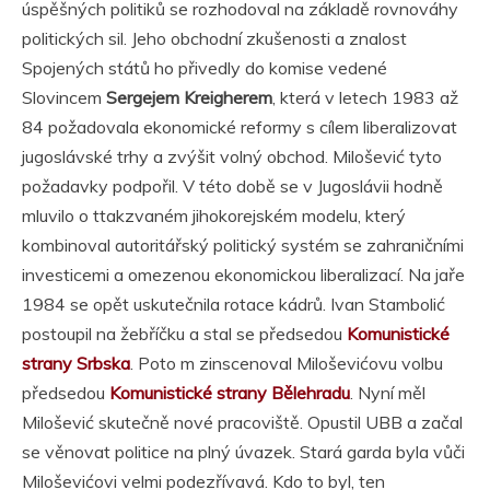
úspěšných politiků se rozhodoval na základě rovnováhy
politických sil. Jeho obchodní zkušenosti a znalost
Spojených států ho přivedly do komise vedené
Slovincem
Sergejem Kreigherem
, která v letech 1983 až
84 požadovala ekonomické reformy s cílem liberalizovat
jugoslávské trhy a zvýšit volný obchod. Milošević tyto
požadavky podpořil. V této době se v Jugoslávii hodně
mluvilo o ttakzvaném jihokorejském modelu, který
kombinoval autoritářský politický systém se zahraničními
investicemi a omezenou ekonomickou liberalizací. Na jaře
1984 se opět uskutečnila rotace kádrů. Ivan Stambolić
postoupil na žebříčku a stal se předsedou
Komunistické
strany Srbska
. Poto m zinscenoval Miloševićovu volbu
předsedou
Komunistické strany Bělehradu
. Nyní měl
Milošević skutečně nové pracoviště. Opustil UBB a začal
se věnovat politice na plný úvazek. Stará garda byla vůči
Miloševićovi velmi podezřívavá. Kdo to byl, ten