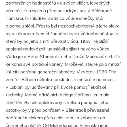
zahraničních hodnostářů ve svých vilách, loveckých
zámečcích a sídlech před politickými boji v Bělehradě.
Tam kroužili mladí lvi, zatímco vůdce smečky stárl
a pomalu slábl. Přesto byl nezpochybnitelný a jeho slovo
bylo zákonem. Neměl žádného syna, žádného nástupce,
který by po jeho smrti převzal vládu. Titovi nejbližší
spojenci nedokázali Jugoslávii zajistit nového vůdce.
Vůdci jako Petar Stambolić nebo Draža Marković se blížili
ke konci své politické kariéry. Milošević, stejně jako mnozí
jiní, cítil potřebu generační obměny. V květnu 1980 Tito
zemřel. Během několika posledních měsíců v nemocnici
v Lublani byl udržovaný při životě pomocí lékařské
techniky. Kromě oficiálních delegací přijímal jen málo
návštěv. Byl ale oplakávaný s velkou pompou. Jeho
ostatky byly před pohřbem v Bělehradě převezené
pohřebním vlakem přes celou zemi a zahalené do
červeného pláště. Od Makedonie po Slovinsko jeho