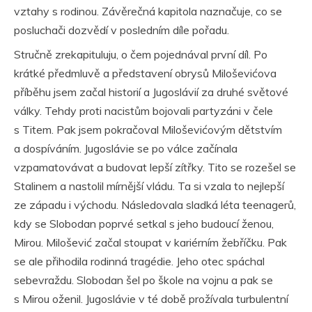
vztahy s rodinou. Závěrečná kapitola naznačuje, co se
posluchači dozvědí v posledním díle pořadu.
Stručně zrekapituluju, o čem pojednával první díl. Po
krátké předmluvě a představení obrysů Miloševićova
příběhu jsem začal historií a Jugoslávií za druhé světové
války. Tehdy proti nacistům bojovali partyzáni v čele
s Titem. Pak jsem pokračoval Miloševićovým dětstvím
a dospíváním. Jugoslávie se po válce začínala
vzpamatovávat a budovat lepší zítřky. Tito se rozešel se
Stalinem a nastolil mírnější vládu. Ta si vzala to nejlepší
ze západu i východu. Následovala sladká léta teenagerů,
kdy se Slobodan poprvé setkal s jeho budoucí ženou,
Mirou. Milošević začal stoupat v kariérním žebříčku. Pak
se ale přihodila rodinná tragédie. Jeho otec spáchal
sebevraždu. Slobodan šel po škole na vojnu a pak se
s Mirou oženil. Jugoslávie v té době prožívala turbulentní