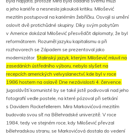
byla napjatá, protože Mira byla oddaná svému muži
a jeho kariéře a nesnesla jakoukoli kritiku. Milošević
mezitím postupoval na kariérním žebříčku. Osvojil si umění
oslovit dvě protichůdné skupiny. Díky svým pobytům
v Americe dokázal Milošević přesvědčit diplomaty, že byl
reformátorem. Rozuměl jazyku kapitalismu a při
rozhovorech se Západem se prezentoval jako
modernizátor.
Stalinský jazyk, kterým Milošević mluvil na
zasedáních ústředního výboru, nebylo slyšet na
recepcích amerických velvyslanectví, kde byl v roce
1986 hostem na oslavě Dne nezávislosti 4. července.
Jugoslávští komunisté by se také jistě podivovali nad jeho
fotografií vedle postele, na které pózoval při setkání
s Davidem Rockefellerem. Mira Markovićová mezitím
budovala svou síť na Bělehradské univerzitě. V roce
1984, tedy ve stejném roce, kdy Milošević převzal
bělehradskou stranu, se Markovićová dostala do vedení