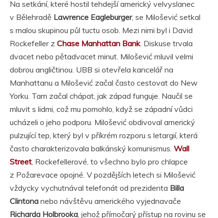
Na setkání, které hostil tehdejší americký velvyslanec
v Bělehradě
Lawrence Eagleburger
, se Milošević setkal
s malou skupinou půl tuctu osob. Mezi nimi byl i David
Rockefeller z
Chase Manhattan Bank
. Diskuse trvala
dvacet nebo pětadvacet minut. Milošević mluvil velmi
dobrou angličtinou. UBB si otevřela kancelář na
Manhattanu a Milošević začal často cestovat do New
Yorku. Tam začal chápat, jak západ funguje. Naučil se
mluvit s lidmi, což mu pomohlo, když se západní vůdci
ucházeli o jeho podporu. Milošević obdivoval americký
pulzující tep, který byl v příkrém rozporu s letargií, která
často charakterizovala balkánský komunismus.
Wall
Street
, Rockefellerové, to všechno bylo pro chlapce
z Požarevace opojné. V pozdějších letech si Milošević
vždycky vychutnával telefonát od prezidenta
Billa
Clintona
nebo návštěvu amerického vyjednavače
Richarda Holbrooka
, jehož přímočarý přístup na rovinu se