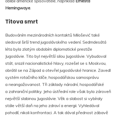
oblíbil americké spisovatele, například
Ernesta
Hemingwaye
.
Titova smrt
Budováním mezinárodních kontaktů Milošević také
sledoval širší trend jugoslávského vedení. Sedmdesátá
léta byla zlatým obdobím diplomatické prestiže
Jugoslávie. Tito byl největší silou Jugoslávie. Vybudoval
stát, srazil nacionalistické hlavy, rozešel se s Moskvou,
obrátil se na Západ a otevřel jugoslávské hranice. Zavedl
systém rotačního klíče, hospodářskou samosprávu
a neangažovanost. Tři základy národní, hospodářské
a zahraniční politiky. Jeho ústřední role však byla zároveň
největší slabinou Jugoslávie. Věk a slabost si vybíraly
stále větší daň na jeho zdraví a energii. Vyhledával
pohodlí, nikoli konfrontaci. A tak dával přednost zábavě