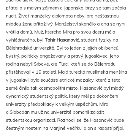
přátel a s malým zájmem o Japonsko, brzy se tam začala
nudit. Život manželky diplomata nebyl pro nešťastnou
mladou ženu přitažlivý. Manželství skončilo a ona se nyní
vrátila domů. Muž, kterého Mira pro svou dceru měla
vyhlédnutého, byl
Tahir Hasanović
, student fyziky na
Bělehradské univerzitě. Byl to jeden z jejích oblíbenců,
bystrý, politicky angažovaný a pravý Jugoslávec. Jeho
rodina nebyli Srbové, ale Turci, kteří se do Bělehradu
přistěhovali v 19 století. Malá turecká muslimská menšina
v Jugoslávii byla součástí etnické mozaiky, která z této
země činila tak kosmopolitní místo. Hasanović byl mladý
dynamický studentský politik, který měl po dokončení
univerzity předpoklady k velkým úspěchům. Mira
a Slobodan mu už na univerzitě pomohli založit
studentskou organizaci. Rozhodli se, že Hasanović bude
čestným hostem na Marijině večírku, a on s radostí přijal.