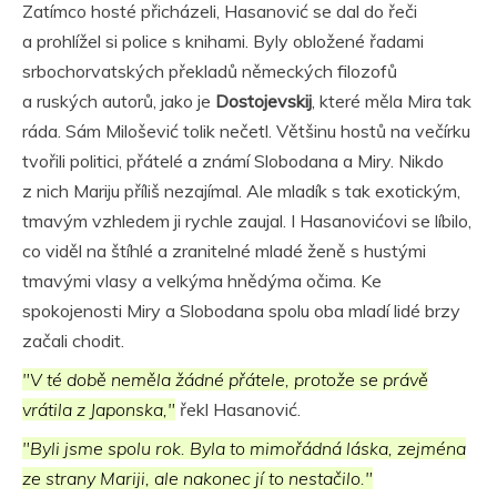
Zatímco hosté přicházeli, Hasanović se dal do řeči
a prohlížel si police s knihami. Byly obložené řadami
srbochorvatských překladů německých filozofů
a ruských autorů, jako je
Dostojevskij
, které měla Mira tak
ráda. Sám Milošević tolik nečetl. Většinu hostů na večírku
tvořili politici, přátelé a známí Slobodana a Miry. Nikdo
z nich Mariju příliš nezajímal. Ale mladík s tak exotickým,
tmavým vzhledem ji rychle zaujal. I Hasanovićovi se líbilo,
co viděl na štíhlé a zranitelné mladé ženě s hustými
tmavými vlasy a velkýma hnědýma očima. Ke
spokojenosti Miry a Slobodana spolu oba mladí lidé brzy
začali chodit.
"V té době neměla žádné přátele, protože se právě
vrátila z Japonska,"
řekl Hasanović.
"Byli jsme spolu rok. Byla to mimořádná láska, zejména
ze strany Mariji, ale nakonec jí to nestačilo."