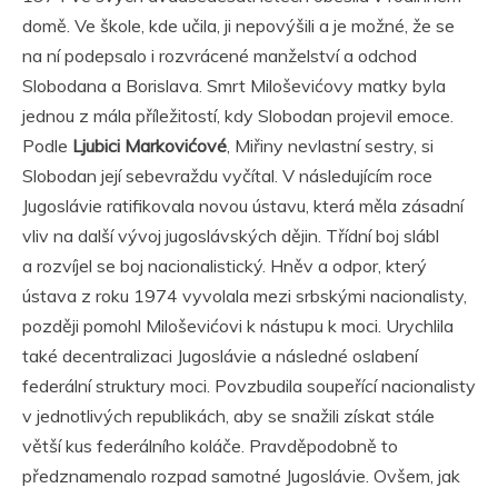
domě. Ve škole, kde učila, ji nepovýšili a je možné, že se
na ní podepsalo i rozvrácené manželství a odchod
Slobodana a Borislava. Smrt Miloševićovy matky byla
jednou z mála příležitostí, kdy Slobodan projevil emoce.
Podle
Ljubici Markovićové
, Miřiny nevlastní sestry, si
Slobodan její sebevraždu vyčítal. V následujícím roce
Jugoslávie ratifikovala novou ústavu, která měla zásadní
vliv na další vývoj jugoslávských dějin. Třídní boj slábl
a rozvíjel se boj nacionalistický. Hněv a odpor, který
ústava z roku 1974 vyvolala mezi srbskými nacionalisty,
později pomohl Miloševićovi k nástupu k moci. Urychlila
také decentralizaci Jugoslávie a následné oslabení
federální struktury moci. Povzbudila soupeřící nacionalisty
v jednotlivých republikách, aby se snažili získat stále
větší kus federálního koláče. Pravděpodobně to
předznamenalo rozpad samotné Jugoslávie. Ovšem, jak