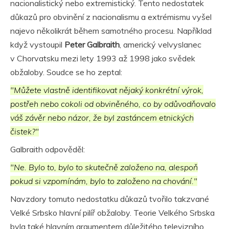
nacionalistický nebo extremistický. Tento nedostatek
důkazů pro obvinění z nacionalismu a extrémismu vyšel
najevo několikrát během samotného procesu. Například
když vystoupil
Peter Galbraith
, americký velvyslanec
v Chorvatsku mezi lety 1993 až 1998 jako svědek
obžaloby. Soudce se ho zeptal:
"Můžete vlastně identifikovat nějaký konkrétní výrok,
postřeh nebo cokoli od obviněného, co by odůvodňovalo
váš závěr nebo názor, že byl zastáncem etnických
čistek?"
Galbraith odpověděl:
"Ne. Bylo to, bylo to skutečně založeno na, alespoň
pokud si vzpomínám, bylo to založeno na chování."
Navzdory tomuto nedostatku důkazů tvořilo takzvané
Velké Srbsko hlavní pilíř obžaloby. Teorie Velkého Srbska
byla také hlavním argumentem důležitého televizního