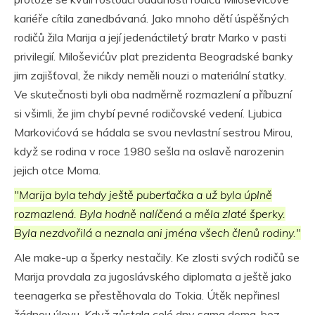
kariéře cítila zanedbávaná. Jako mnoho dětí úspěšných
rodičů žila Marija a její jedenáctiletý bratr Marko v pasti
privilegií. Miloševićův plat prezidenta Beogradské banky
jim zajišťoval, že nikdy neměli nouzi o materiální statky.
Ve skutečnosti byli oba nadměrně rozmazlení a příbuzní
si všimli, že jim chybí pevné rodičovské vedení. Ljubica
Markovićová se hádala se svou nevlastní sestrou Mirou,
když se rodina v roce 1980 sešla na oslavě narozenin
jejich otce Moma.
"Marija byla tehdy ještě puberťačka a už byla úplně
rozmazlená. Byla hodně nalíčená a měla zlaté šperky.
Byla nezdvořilá a neznala ani jména všech členů rodiny."
Ale make-up a šperky nestačily. Ke zlosti svých rodičů se
Marija provdala za jugoslávského diplomata a ještě jako
teenagerka se přestěhovala do Tokia. Útěk nepřinesl
žádnou úlevu. Když zůstala celé dny sama doma, bez