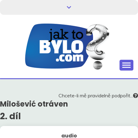
Skip
to
content
Kdo neví, jak to bylo, neovlivní, jak to bude.
HISTORIE V
SOUVISLOSTECH
Chcete-li mě pravidelně podpořit...
Milošević otráven
2. díl
audio