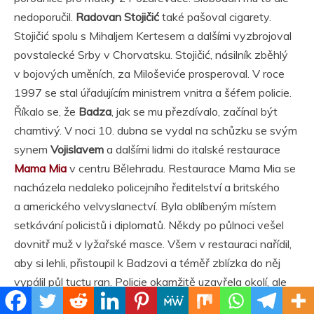
nedoporučil.
Radovan Stojičić
také pašoval cigarety.
Stojičić spolu s Mihaljem Kertesem a dalšími vyzbrojoval
povstalecké Srby v Chorvatsku. Stojičić, násilník zběhlý
v bojových uměních, za Miloševiće prosperoval. V roce
1997 se stal úřadujícím ministrem vnitra a šéfem policie.
Říkalo se, že
Badza
, jak se mu přezdívalo, začínal být
chamtivý. V noci 10. dubna se vydal na schůzku se svým
synem
Vojislavem
a dalšími lidmi do italské restaurace
Mama Mia
v centru Bělehradu. Restaurace Mama Mia se
nacházela nedaleko policejního ředitelství a britského
a amerického velvyslanectví. Byla oblíbeným místem
setkávání policistů i diplomatů. Někdy po půlnoci vešel
dovnitř muž v lyžařské masce. Všem v restauraci nařídil,
aby si lehli, přistoupil k Badzovi a téměř zblízka do něj
vypálil půl tuctu ran. Policie okamžitě uzavřela okolí, ale
vraha se nikdy nepodařilo dopadnout. Zločinní baroni byli