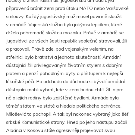
nacisty a zničili fašismus. Jugoslávská armáda byla
připravená bránit zemi proti útoku NATO nebo Varšavské
smlouvy. Každý jugoslávský muž musel povinně sloužit
v armádě. Vojenská služba byla jakýmsi lepidlem, které
drželo pohromadě složitou mozaiku. Právě v armádě se
Jugoslávci ze všech šesti republik společně stravovali, žili
a pracovali. Právě zde, pod vojenským velením, na
střelnici, bylo bratrství a jednota skutečností. Armádní
důstojníci žili privilegovaným životním stylem s dobrým
platem a penzí, pohodlnými byty a přístupem k nejlepší
lékařské péči. Po odchodu do důchodu si bývalí armádní
důstojníci mohli vybrat, kde v zemi budou chtít žít, a pro
ně a jejich rodiny bylo zajištěné bydlení. Armáda byla
téměř státem ve státě a hledala politického ochránce.
Milošević to pochopil. A tak byl nakonec vybraný jako šéf
srbské Komunistické strany. Hned po jeho nástupu začali
Albánci v Kosovu stále agresivněji projevovat svou