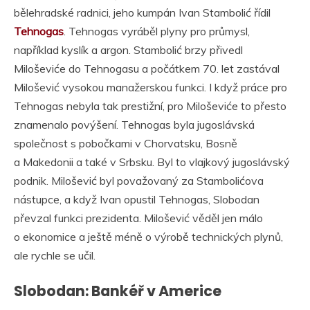
bělehradské radnici, jeho kumpán Ivan Stambolić řídil
Tehnogas
. Tehnogas vyráběl plyny pro průmysl,
například kyslík a argon. Stambolić brzy přivedl
Miloševiće do Tehnogasu a počátkem 70. let zastával
Milošević vysokou manažerskou funkci. I když práce pro
Tehnogas nebyla tak prestižní, pro Miloševiće to přesto
znamenalo povýšení. Tehnogas byla jugoslávská
společnost s pobočkami v Chorvatsku, Bosně
a Makedonii a také v Srbsku. Byl to vlajkový jugoslávský
podnik. Milošević byl považovaný za Stambolićova
nástupce, a když Ivan opustil Tehnogas, Slobodan
převzal funkci prezidenta. Milošević věděl jen málo
o ekonomice a ještě méně o výrobě technických plynů,
ale rychle se učil.
Slobodan: Bankéř v Americe