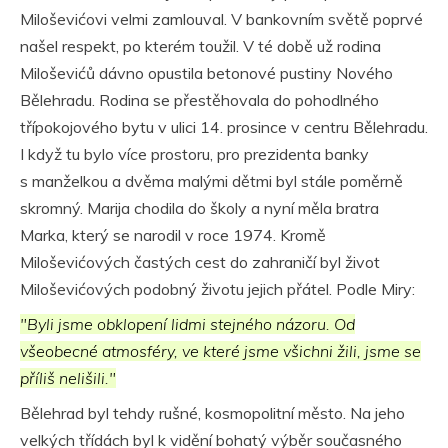
Miloševićovi velmi zamlouval. V bankovním světě poprvé
našel respekt, po kterém toužil. V té době už rodina
Miloševićů dávno opustila betonové pustiny Nového
Bělehradu. Rodina se přestěhovala do pohodlného
třípokojového bytu v ulici 14. prosince v centru Bělehradu.
I když tu bylo více prostoru, pro prezidenta banky
s manželkou a dvěma malými dětmi byl stále poměrně
skromný. Marija chodila do školy a nyní měla bratra
Marka, který se narodil v roce 1974. Kromě
Miloševićových častých cest do zahraničí byl život
Miloševićových podobný životu jejich přátel. Podle Miry:
"Byli jsme obklopení lidmi stejného názoru. Od
všeobecné atmosféry, ve které jsme všichni žili, jsme se
příliš nelišili."
Bělehrad byl tehdy rušné, kosmopolitní město. Na jeho
velkých třídách byl k vidění bohatý výběr současného