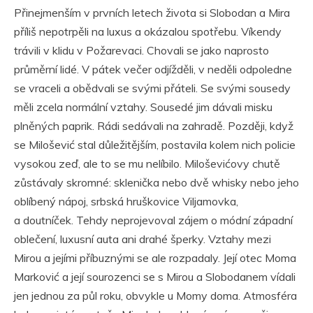
Přinejmenším v prvních letech života si Slobodan a Mira
příliš nepotrpěli na luxus a okázalou spotřebu. Víkendy
trávili v klidu v Požarevaci. Chovali se jako naprosto
průměrní lidé. V pátek večer odjížděli, v neděli odpoledne
se vraceli a obědvali se svými přáteli. Se svými sousedy
měli zcela normální vztahy. Sousedé jim dávali misku
plněných paprik. Rádi sedávali na zahradě. Později, když
se Milošević stal důležitějším, postavila kolem nich policie
vysokou zeď, ale to se mu nelíbilo. Miloševićovy chutě
zůstávaly skromné: sklenička nebo dvě whisky nebo jeho
oblíbený nápoj, srbská hruškovice Viljamovka,
a doutníček. Tehdy neprojevoval zájem o módní západní
oblečení, luxusní auta ani drahé šperky. Vztahy mezi
Mirou a jejími příbuznými se ale rozpadaly. Její otec Moma
Marković a její sourozenci se s Mirou a Slobodanem vídali
jen jednou za půl roku, obvykle u Momy doma. Atmosféra