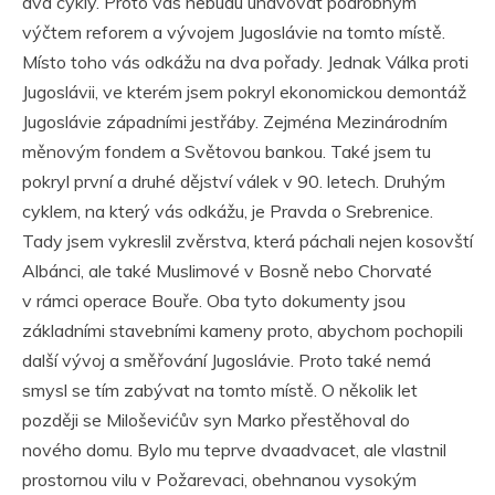
dva cykly. Proto vás nebudu unavovat podrobným
výčtem reforem a vývojem Jugoslávie na tomto místě.
Místo toho vás odkážu na dva pořady. Jednak Válka proti
Jugoslávii, ve kterém jsem pokryl ekonomickou demontáž
Jugoslávie západními jestřáby. Zejména Mezinárodním
měnovým fondem a Světovou bankou. Také jsem tu
pokryl první a druhé dějství válek v 90. letech. Druhým
cyklem, na který vás odkážu, je Pravda o Srebrenice.
Tady jsem vykreslil zvěrstva, která páchali nejen kosovští
Albánci, ale také Muslimové v Bosně nebo Chorvaté
v rámci operace Bouře. Oba tyto dokumenty jsou
základními stavebními kameny proto, abychom pochopili
další vývoj a směřování Jugoslávie. Proto také nemá
smysl se tím zabývat na tomto místě. O několik let
později se Miloševićův syn Marko přestěhoval do
nového domu. Bylo mu teprve dvaadvacet, ale vlastnil
prostornou vilu v Požarevaci, obehnanou vysokým