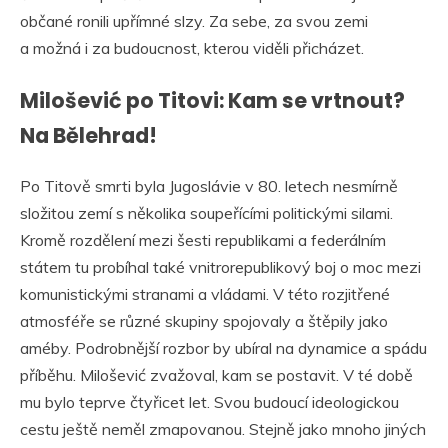
občané ronili upřímné slzy. Za sebe, za svou zemi
a možná i za budoucnost, kterou viděli přicházet.
Milošević po Titovi: Kam se vrtnout?
Na Bělehrad!
Po Titově smrti byla Jugoslávie v 80. letech nesmírně
složitou zemí s několika soupeřícími politickými silami.
Kromě rozdělení mezi šesti republikami a federálním
státem tu probíhal také vnitrorepublikový boj o moc mezi
komunistickými stranami a vládami. V této rozjitřené
atmosféře se různé skupiny spojovaly a štěpily jako
améby. Podrobnější rozbor by ubíral na dynamice a spádu
příběhu. Milošević zvažoval, kam se postavit. V té době
mu bylo teprve čtyřicet let. Svou budoucí ideologickou
cestu ještě neměl zmapovanou. Stejně jako mnoho jiných