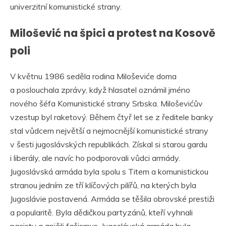
univerzitní komunistické strany.
Milošević na špici a protest na Kosově
poli
V květnu 1986 seděla rodina Miloševiće doma
a poslouchala zprávy, když hlasatel oznámil jméno
nového šéfa Komunistické strany Srbska. Miloševićův
vzestup byl raketový. Během čtyř let se z ředitele banky
stal vůdcem největší a nejmocnější komunistické strany
v šesti jugoslávských republikách. Získal si starou gardu
i liberály, ale navíc ho podporovali vůdci armády.
Jugoslávská armáda byla spolu s Titem a komunistickou
stranou jedním ze tří klíčových pilířů, na kterých byla
Jugoslávie postavená. Armáda se těšila obrovské prestiži
a popularitě. Byla dědičkou partyzánů, kteří vyhnali