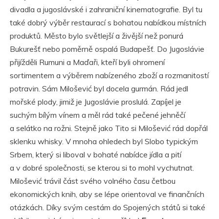
divadla a jugoslávské i zahraniční kinematografie. Byl tu
také dobrý výběr restaurací s bohatou nabídkou místních
produktů. Město bylo světlejší a živější než ponurá
Bukurešť nebo poměrně ospalá Budapešť. Do Jugoslávie
přijížděli Rumuni a Maďaři, kteří byli ohromení
sortimentem a výběrem nabízeného zboží a rozmanitostí
potravin. Sám Milošević byl docela gurmán. Rád jedl
mořské plody, jimiž je Jugoslávie proslulá. Zapíjel je
suchým bílým vínem a měl rád také pečené jehněčí
a selátko na rožni. Stejně jako Tito si Milošević rád dopřál
sklenku whisky. V mnoha ohledech byl Slobo typickým
Srbem, který si liboval v bohaté nabídce jídla a pití
a v dobré společnosti, se kterou si to mohl vychutnat.
Milošević trávil část svého volného času četbou
ekonomických knih, aby se lépe orientoval ve finančních
otázkách. Díky svým cestám do Spojených států si také