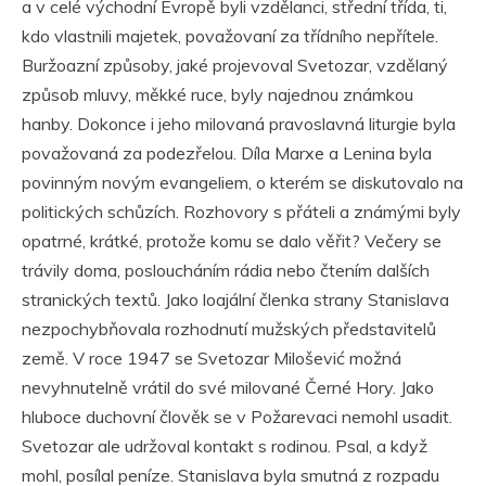
a v celé východní Evropě byli vzdělanci, střední třída, ti,
kdo vlastnili majetek, považovaní za třídního nepřítele.
Buržoazní způsoby, jaké projevoval Svetozar, vzdělaný
způsob mluvy, měkké ruce, byly najednou známkou
hanby. Dokonce i jeho milovaná pravoslavná liturgie byla
považovaná za podezřelou. Díla Marxe a Lenina byla
povinným novým evangeliem, o kterém se diskutovalo na
politických schůzích. Rozhovory s přáteli a známými byly
opatrné, krátké, protože komu se dalo věřit? Večery se
trávily doma, posloucháním rádia nebo čtením dalších
stranických textů. Jako loajální členka strany Stanislava
nezpochybňovala rozhodnutí mužských představitelů
země. V roce 1947 se Svetozar Milošević možná
nevyhnutelně vrátil do své milované Černé Hory. Jako
hluboce duchovní člověk se v Požarevaci nemohl usadit.
Svetozar ale udržoval kontakt s rodinou. Psal, a když
mohl, posílal peníze. Stanislava byla smutná z rozpadu