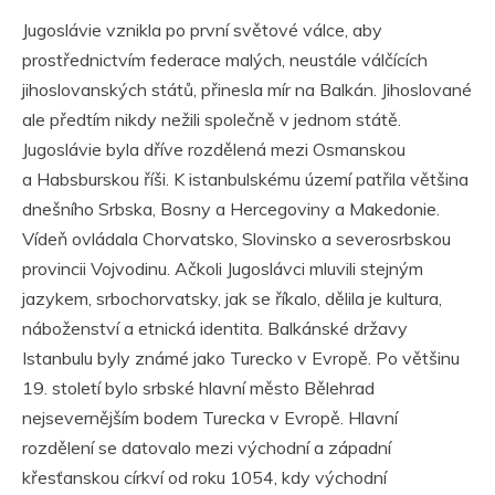
Jugoslávie vznikla po první světové válce, aby
prostřednictvím federace malých, neustále válčících
jihoslovanských států, přinesla mír na Balkán. Jihoslované
ale předtím nikdy nežili společně v jednom státě.
Jugoslávie byla dříve rozdělená mezi Osmanskou
a Habsburskou říši. K istanbulskému území patřila většina
dnešního Srbska, Bosny a Hercegoviny a Makedonie.
Vídeň ovládala Chorvatsko, Slovinsko a severosrbskou
provincii Vojvodinu. Ačkoli Jugoslávci mluvili stejným
jazykem, srbochorvatsky, jak se říkalo, dělila je kultura,
náboženství a etnická identita. Balkánské državy
Istanbulu byly známé jako Turecko v Evropě. Po většinu
19. století bylo srbské hlavní město Bělehrad
nejsevernějším bodem Turecka v Evropě. Hlavní
rozdělení se datovalo mezi východní a západní
křesťanskou církví od roku 1054, kdy východní