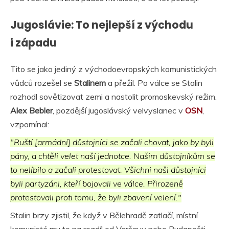
Jugoslávie: To nejlepší z východu
i západu
Tito se jako jediný z východoevropských komunistických
vůdců rozešel se
Stalinem
a přežil. Po válce se Stalin
rozhodl sovětizovat zemi a nastolit promoskevský režim.
Alex Bebler
, pozdější jugoslávský velvyslanec v
OSN
,
vzpomínal:
"Ruští [armádní] důstojníci se začali chovat, jako by byli
pány, a chtěli velet naší jednotce. Našim důstojníkům se
to nelíbilo a začali protestovat. Všichni naši důstojníci
byli partyzáni, kteří bojovali ve válce. Přirozeně
protestovali proti tomu, že byli zbavení velení."
Stalin brzy zjistil, že když v Bělehradě zatlačí, místní
komunisté mu to na rozdíl od Varšavy nebo Budapešti