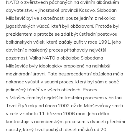
NATO o zvěrstvech páchaných na civilním albánském
obyvatelstvu v jihosrbské provincii Kosovo. Slobodan
Milošević byl ve skutečnosti pouze jedním z několika
jugoslávských vůdců, kteří byli obžalovaní. Protože byl
prezidentem a protože se zdál být ústřední postavou
balkánských válek, které začaly zuřit v roce 1991, jeho
obvinění a následný proces přitahovaly největší
pozornost. Válka NATO a obžaloba Slobodana
Miloševiće byly ideologicky propojené na nejhlubší
mezinárodní úrovni. Tato bezprecedentní obžaloba měla
nakonec vyústit v soudní proces, který byl sám o sobě
jedinečný téměř ve všech ohledech. Proces
s Miloševićem byl nejdelším trestním procesem v historii.
Trval čtyři roky od února 2002 až do Miloševićovy smrti
v cele v sobotu 11. března 2006 ráno. Jeho délka
kontrastuje s norimberským procesem s dvaceti předními
nacisty, který trval pouhých deset měsíců od 20.