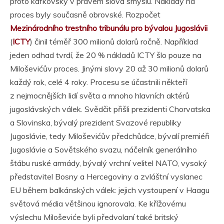
proto kafkovský v pravém slova smyslu. Náklady na
proces byly současně obrovské. Rozpočet
Mezinárodního trestního tribunálu pro bývalou Jugoslávii
(
ICTY
) činil téměř 300 milionů dolarů ročně. Například
jeden odhad tvrdí, že 20 % nákladů ICTY šlo pouze na
Miloševićův proces. Jinými slovy 20 až 30 milionů dolarů
každý rok, celé 4 roky. Procesu se účastnili někteří
z nejmocnějších lidí světa a mnoho hlavních aktérů
jugoslávských válek. Svědčit přišli prezidenti Chorvatska
a Slovinska, bývalý prezident Svazové republiky
Jugoslávie, tedy Miloševićův předchůdce, bývalí premiéři
Jugoslávie a Sovětského svazu, náčelník generálního
štábu ruské armády, bývalý vrchní velitel NATO, vysoký
představitel Bosny a Hercegoviny a zvláštní vyslanec
EU během balkánských válek: jejich vystoupení v Haagu
světová média většinou ignorovala. Ke křížovému
výslechu Miloševiće byli předvolaní také britský