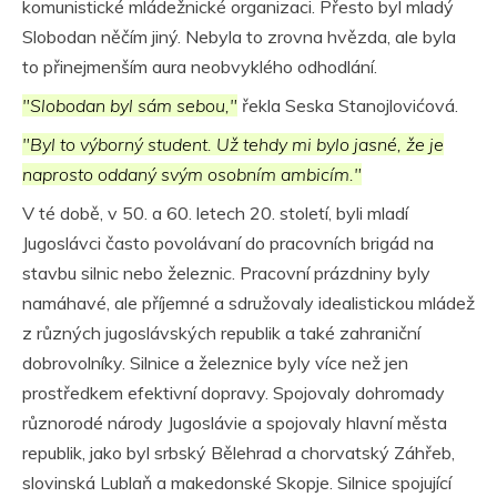
komunistické mládežnické organizaci. Přesto byl mladý
Slobodan něčím jiný. Nebyla to zrovna hvězda, ale byla
to přinejmenším aura neobvyklého odhodlání.
"Slobodan byl sám sebou,"
řekla Seska Stanojlovićová.
"Byl to výborný student. Už tehdy mi bylo jasné, že je
naprosto oddaný svým osobním ambicím."
V té době, v 50. a 60. letech 20. století, byli mladí
Jugoslávci často povolávaní do pracovních brigád na
stavbu silnic nebo železnic. Pracovní prázdniny byly
namáhavé, ale příjemné a sdružovaly idealistickou mládež
z různých jugoslávských republik a také zahraniční
dobrovolníky. Silnice a železnice byly více než jen
prostředkem efektivní dopravy. Spojovaly dohromady
různorodé národy Jugoslávie a spojovaly hlavní města
republik, jako byl srbský Bělehrad a chorvatský Záhřeb,
slovinská Lublaň a makedonské Skopje. Silnice spojující