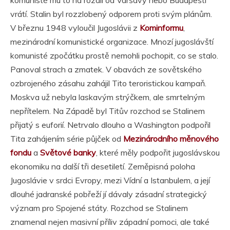
vrátí. Stalin byl rozzlobený odporem proti svým plánům.
V březnu 1948 vyloučil Jugoslávii z
Kominformu
,
mezinárodní komunistické organizace. Mnozí jugoslávští
komunisté zpočátku prostě nemohli pochopit, co se stalo.
Panoval strach a zmatek. V obavách ze sovětského
ozbrojeného zásahu zahájil Tito teroristickou kampaň.
Moskva už nebyla laskavým strýčkem, ale smrtelným
nepřítelem. Na Západě byl Titův rozchod se Stalinem
přijatý s euforií. Netrvalo dlouho a Washington podpořil
Tita zahájením série půjček od
Mezinárodního měnového
fondu
a
Světové banky
, které měly podpořit jugoslávskou
ekonomiku na další tři desetiletí. Zeměpisná poloha
Jugoslávie v srdci Evropy, mezi Vídní a Istanbulem, a její
dlouhé jadranské pobřeží jí dávaly zásadní strategický
význam pro Spojené státy. Rozchod se Stalinem
znamenal nejen masivní příliv západní pomoci, ale také