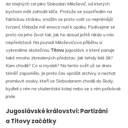
do stejných cel jako Slobodan Milošević, od kterých
bychom měli zahodit klíče. Protože se soustředím na
faktickou stránku, snažím se proto volit co nejmírnější
tvrzení, třebaže mě emoce nutí k opaku. Podívejme se
proto na jeho život tak, jak ho dosud ještě nikdo u nás
nepředstavil. Na pozadí Miloševićova příběhu si
vykreslíme skutečnou
Titovu
Jugoslávii, o které panuje
také mnoho zkreslených představ. Jak tehdy lidé žili?
Kam chodili? Co si mysleli? Na tento svět už se dnes
téměř zapomělo. Je proto čas oprášit archivy a nechat
promluvit osoby, kteří se Slobodanem chodili do školy,
bydleli s ním na studentské koleji nebo se s ním potkávali
jinde.
Jugoslávské království: Partizáni
a Titovy začátky