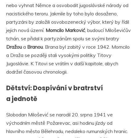
nebo vyhnat Němce a osvobodit jugoslávské národy od
nacistického teroru. Jakmile by toho bylo dosaženo,
partyzáni by založili osvobozenecký výbor, který by řídil
jejich nová území.
Momcilo Marković
, budoucí Miloševićův
tchán, se přidal k partyzánům spolu se svými bratry
Dražou
a
Branou
. Brana byl zabitý v roce 1942. Momcilo
a Draža se později stali vysokými politiky Titovy
Jugoslávie. K Titovi se vrátím v další kapitole, abych
dodržel časovou chronologii.
Dětství: Dospívání v bratrství
a jednotě
Slobodan Milošević se narodil 20. srpna 1941 ve
východním městě Požarevac, asi hodinu jízdy od
hlavního města Bělehradu, nedaleko rumunských hranic.