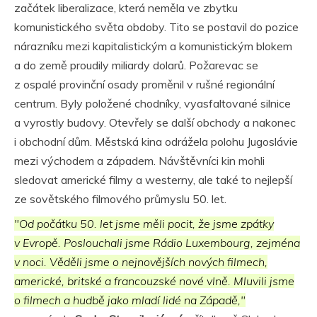
začátek liberalizace, která neměla ve zbytku
komunistického světa obdoby. Tito se postavil do pozice
nárazníku mezi kapitalistickým a komunistickým blokem
a do země proudily miliardy dolarů. Požarevac se
z ospalé provinční osady proměnil v rušné regionální
centrum. Byly položené chodníky, vyasfaltované silnice
a vyrostly budovy. Otevřely se další obchody a nakonec
i obchodní dům. Městská kina odrážela polohu Jugoslávie
mezi východem a západem. Návštěvníci kin mohli
sledovat americké filmy a westerny, ale také to nejlepší
ze sovětského filmového průmyslu 50. let.
"Od počátku 50. let jsme měli pocit, že jsme zpátky
v Evropě. Poslouchali jsme Rádio Luxembourg, zejména
v noci. Věděli jsme o nejnovějších nových filmech,
americké, britské a francouzské nové vlně. Mluvili jsme
o filmech a hudbě jako mladí lidé na Západě,"