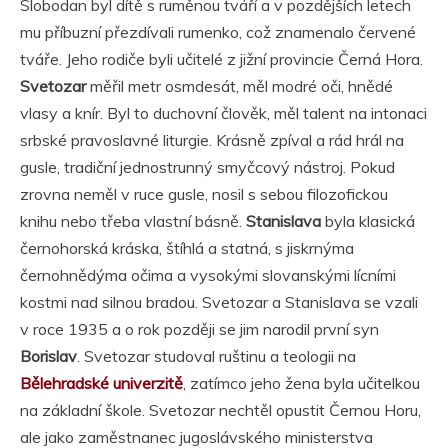
Slobodan byl dítě s ruměnou tváří a v pozdějších letech
mu příbuzní přezdívali rumenko, což znamenalo červené
tváře. Jeho rodiče byli učitelé z jižní provincie Černá Hora.
Svetozar
měřil metr osmdesát, měl modré oči, hnědé
vlasy a knír. Byl to duchovní člověk, měl talent na intonaci
srbské pravoslavné liturgie. Krásně zpíval a rád hrál na
gusle, tradiční jednostrunný smyčcový nástroj. Pokud
zrovna neměl v ruce gusle, nosil s sebou filozofickou
knihu nebo třeba vlastní básně.
Stanislava
byla klasická
černohorská kráska, štíhlá a statná, s jiskrnýma
černohnědýma očima a vysokými slovanskými lícními
kostmi nad silnou bradou. Svetozar a Stanislava se vzali
v roce 1935 a o rok později se jim narodil první syn
Borislav
. Svetozar studoval ruštinu a teologii na
Bělehradské univerzitě
, zatímco jeho žena byla učitelkou
na základní škole. Svetozar nechtěl opustit Černou Horu,
ale jako zaměstnanec jugoslávského ministerstva