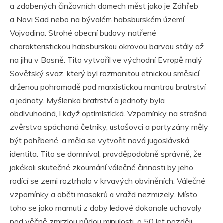
a zdobených činžovních domech měst jako je Záhřeb
a Novi Sad nebo na bývalém habsburském území
Vojvodina. Strohé obecní budovy natřené
charakteristickou habsburskou okrovou barvou stály až
na jihu v Bosně. Tito vytvořil ve východní Evropě malý
Sovětský svaz, který byl rozmanitou etnickou směsicí
drženou pohromadě pod marxistickou mantrou bratrství
a jednoty. Myšlenka bratrství a jednoty byla
obdivuhodná, i když optimistická. Vzpomínky na strašná
zvěrstva spáchaná četniky, ustašovci a partyzány měly
být pohřbené, a měla se vytvořit nová jugoslávská
identita. Tito se domníval, pravděpodobně správně, že
jakékoli skutečné zkoumání válečné činnosti by jeho
rodící se zemi roztrhalo v krvavých obviněních. Válečné
vzpomínky a oběti masakrů a vražd nezmizely. Místo
toho se jako mamuti z doby ledové dokonale uchovaly
pod věčně zmrzlou půdou minulosti, o 50 let později.