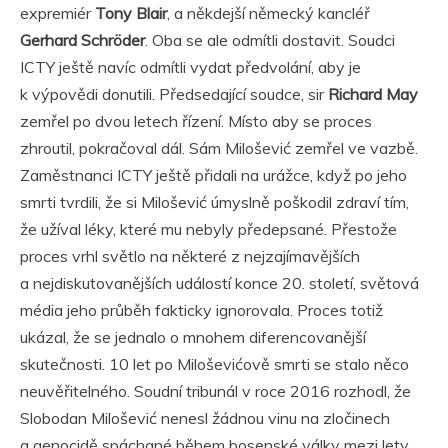
expremiér
Tony Blair
, a někdejší německý kancléř
Gerhard Schröder
. Oba se ale odmítli dostavit. Soudci
ICTY ještě navíc odmítli vydat předvolání, aby je
k výpovědi donutili. Předsedající soudce, sir
Richard May
zemřel po dvou letech řízení. Místo aby se proces
zhroutil, pokračoval dál. Sám Milošević zemřel ve vazbě.
Zaměstnanci ICTY ještě přidali na urážce, když po jeho
smrti tvrdili, že si Milošević úmyslně poškodil zdraví tím,
že užíval léky, které mu nebyly předepsané. Přestože
proces vrhl světlo na některé z nejzajímavějších
a nejdiskutovanějších událostí konce 20. století, světová
média jeho průběh fakticky ignorovala. Proces totiž
ukázal, že se jednalo o mnohem diferencovanější
skutečnosti. 10 let po Miloševićově smrti se stalo něco
neuvěřitelného. Soudní tribunál v roce 2016 rozhodl, že
Slobodan Milošević nenesl žádnou vinu na zločinech
a genocidě spáchané během bosenské války mezi lety