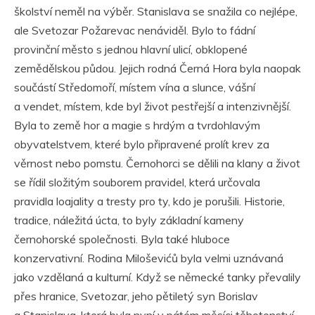
školství neměl na výběr. Stanislava se snažila co nejlépe,
ale Svetozar Požarevac nenáviděl. Bylo to fádní
provinční město s jednou hlavní ulicí, obklopené
zemědělskou půdou. Jejich rodná Černá Hora byla naopak
součástí Středomoří, místem vína a slunce, vášní
a vendet, místem, kde byl život pestřejší a intenzivnější.
Byla to země hor a magie s hrdým a tvrdohlavým
obyvatelstvem, které bylo připravené prolít krev za
věrnost nebo pomstu. Černohorci se dělili na klany a život
se řídil složitým souborem pravidel, která určovala
pravidla loajality a tresty pro ty, kdo je porušili. Historie,
tradice, náležitá úcta, to byly základní kameny
černohorské společnosti. Byla také hluboce
konzervativní. Rodina Miloševićů byla velmi uznávaná
jako vzdělaná a kulturní. Když se německé tanky převalily
přes hranice, Svetozar, jeho pětiletý syn Borislav
a Stanislava, která byla nyní v pátém měsíci těhotenství,