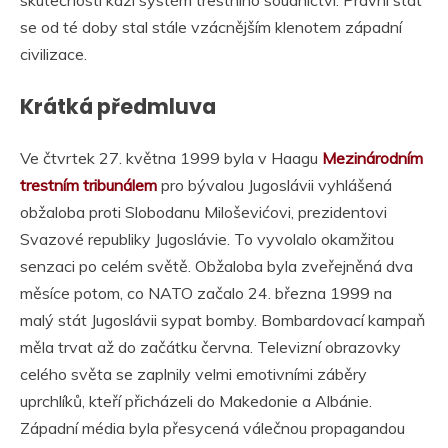
se od té doby stal stále vzácnějším klenotem západní
civilizace.
Krátká předmluva
Ve čtvrtek 27. května 1999 byla v Haagu
Mezinárodním
trestním tribunálem
pro bývalou Jugoslávii vyhlášená
obžaloba proti Slobodanu Miloševićovi, prezidentovi
Svazové republiky Jugoslávie. To vyvolalo okamžitou
senzaci po celém světě. Obžaloba byla zveřejněná dva
měsíce potom, co NATO začalo 24. března 1999 na
malý stát Jugoslávii sypat bomby. Bombardovací kampaň
měla trvat až do začátku června. Televizní obrazovky
celého světa se zaplnily velmi emotivními záběry
uprchlíků, kteří přicházeli do Makedonie a Albánie.
Západní média byla přesycená válečnou propagandou