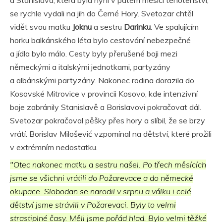
se rychle vydali na jih do Černé Hory. Svetozar chtěl
vidět svou matku
Joknu
a sestru
Darinku
. Ve spalujícím
horku balkánského léta bylo cestování nebezpečné
a jídla bylo málo. Cesty byly přerušené boji mezi
německými a italskými jednotkami, partyzány
a albánskými partyzány. Nakonec rodina dorazila do
Kosovské Mitrovice v provincii Kosovo, kde intenzivní
boje zabránily Stanislavě a Borislavovi pokračovat dál.
Svetozar pokračoval pěšky přes hory a slíbil, že se brzy
vrátí. Borislav Milošević vzpomínal na dětství, které prožili
v extrémním nedostatku.
"Otec nakonec matku a sestru našel. Po třech měsících
jsme se všichni vrátili do Požarevace a do německé
okupace. Slobodan se narodil v srpnu a válku i celé
dětství jsme strávili v Požarevaci. Byly to velmi
strastiplné časy. Měli jsme pořád hlad. Bylo velmi těžké