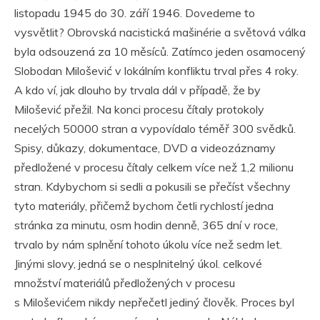
listopadu 1945 do 30. září 1946. Dovedeme to
vysvětlit? Obrovská nacistická mašinérie a světová válka
byla odsouzená za 10 měsíců. Zatímco jeden osamocený
Slobodan Milošević v lokálním konfliktu trval přes 4 roky.
A kdo ví, jak dlouho by trvala dál v případě, že by
Milošević přežil. Na konci procesu čítaly protokoly
necelých 50000 stran a vypovídalo téměř 300 svědků.
Spisy, důkazy, dokumentace, DVD a videozáznamy
předložené v procesu čítaly celkem více než 1,2 milionu
stran. Kdybychom si sedli a pokusili se přečíst všechny
tyto materiály, přičemž bychom četli rychlostí jedna
stránka za minutu, osm hodin denně, 365 dní v roce,
trvalo by nám splnění tohoto úkolu více než sedm let.
Jinými slovy, jedná se o nesplnitelný úkol. celkové
množství materiálů předložených v procesu
s Miloševićem nikdy nepřečetl jediný člověk. Proces byl