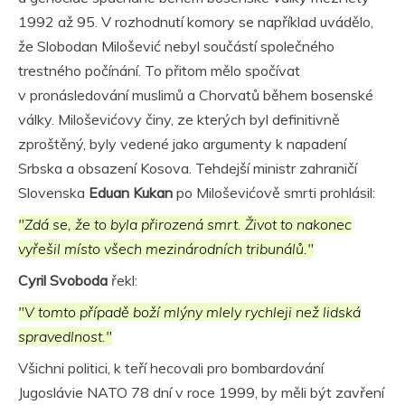
1992 až 95. V rozhodnutí komory se například uvádělo,
že Slobodan Milošević nebyl součástí společného
trestného počínání. To přitom mělo spočívat
v pronásledování muslimů a Chorvatů během bosenské
války. Miloševićovy činy, ze kterých byl definitivně
zproštěný, byly vedené jako argumenty k napadení
Srbska a obsazení Kosova. Tehdejší ministr zahraničí
Slovenska
Eduan Kukan
po Miloševićově smrti prohlásil:
"Zdá se, že to byla přirozená smrt. Život to nakonec
vyřešil místo všech mezinárodních tribunálů."
Cyril Svoboda
řekl:
"V tomto případě boží mlýny mlely rychleji než lidská
spravedlnost."
Všichni politici, k teří hecovali pro bombardování
Jugoslávie NATO 78 dní v roce 1999, by měli být zavření