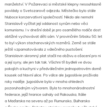
manželství. V Požarevaci si městské klepny nesouhlasně
povídaly o Svetozarově odjezdu. Městečko bylo stále
hluboce konzervativní společností. Nikdo ale nemohl
Stanislavě vyčítat její oddanost synům nebo věci
komunismu. I v dnešní době je pro osamělého rodiče dost
obtížné vychovávat děti sám. V provinčním Srbsku 50. let
to byl výkon stachanovských rozměrů. Země se stále
ještě vzpamatovávala z válečného pustošení.
Stanislavin skromný plat stačil na obživu a ošacení pro ni
a její syny, ale jen tak tak. Všichni tři bydleli ve dvou
pokojích a kuchyni v předválečném jednopatrovém domě
kousek od hlavní ulice. Po válce ale Jugoslávie prožívala
roky naděje. Jugoslávie byla v mnoha ohledech
pozoruhodným výtvorem. Byla to mnohonárodnostní
federace, jejíž hranice sahaly od Rakouska, Itálie
a Maďarska na severu až po Rumunsko, Bulharsko