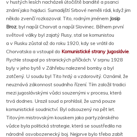
v hustých lesích nacházeli útočiště bandité a psanci
známí jako hajduci. Sumadijští Srbové neměli rádi, když jim
někdo zvenčí rozkazoval. Tito, rodným jménem
Josip
Broz
, byl napůl Chorvat a napůl Slovinec. Během první
světové války byl zajatý Rusy, stal se komunistou
a v Rusku zůstal až do roku 1920, kdy se vrátil do
Chorvatska a vstoupil do
Komunistické strany Jugoslávie
.
Rychle stoupal po stranických příčkách. V srpnu 1928
byly v jeho bytě v Záhřebu nalezené bomby a byl
zatčený. U soudu byl Tito hrdý a vzdorovitý. Oznámil, že
neuznává zákonnost soudního řízení. Tím založil tradici
mezi jugoslávskými vůdci souzenými v procesu, která
trvá dodnes. Urazil soud a prohlásil, že uzná pouze
komunistické soudnictví. Byl odsouzený na pět let.
Titovým mistrovským kouskem jako partyzánského
vůdce byla politická strategie, která se soustředila na
národně osvobozenecký boj. Nejprve bylo třeba zabít