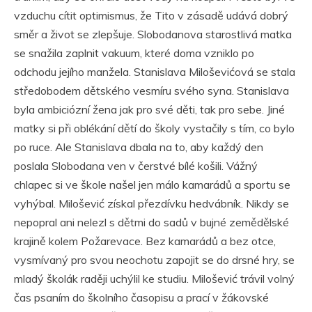
vzduchu cítit optimismus, že Tito v zásadě udává dobrý
směr a život se zlepšuje. Slobodanova starostlivá matka
se snažila zaplnit vakuum, které doma vzniklo po
odchodu jejího manžela. Stanislava Miloševićová se stala
středobodem dětského vesmíru svého syna. Stanislava
byla ambiciózní žena jak pro své děti, tak pro sebe. Jiné
matky si při oblékání dětí do školy vystačily s tím, co bylo
po ruce. Ale Stanislava dbala na to, aby každý den
poslala Slobodana ven v čerstvé bílé košili. Vážný
chlapec si ve škole našel jen málo kamarádů a sportu se
vyhýbal. Milošević získal přezdívku hedvábník. Nikdy se
nepopral ani nelezl s dětmi do sadů v bujné zemědělské
krajině kolem Požarevace. Bez kamarádů a bez otce,
vysmívaný pro svou neochotu zapojit se do drsné hry, se
mladý školák raději uchýlil ke studiu. Milošević trávil volný
čas psaním do školního časopisu a prací v žákovské