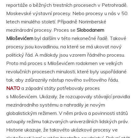
reportáže o běžných trestních procesech v Petrohradě.
Moskevské výstavní procesy. Nebo procesy u nás v 50.
letech minulého století. Případně Norimberské
mezinárodní procesy. Proces se
Slobodanem
Miloševićem
byl dalším v této nekonečné řadě. Takové
procesy jsou kovadlinou, na které se má ukovat nový
politický řád. A málokdy jsou vzorem řádného procesu.
Proto má proces s Miloševićem rodokmen ve velkých
revolučních procesech minulosti, které byly uspořádané
tak, aby zdůraznily nástup nového světového řádu.
NATO
a západní státy potřebovaly proces
s Miloševićem. Ukázaly, že rozcupovaly stávající pravidla
mezinárodního systému a nahradily je novým
globalistickým režimem. V něm práva a povinnosti států
ustoupily režimu takzvaných univerzálních lidských práv.
Historie ukazuje, že takovéto ukázkové procesy ve
skutečnosti kazí systém trestního soudnictví. Právní stát