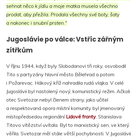
sehnat něco k jídlu a moje matka musela všechno
prodat, aby přežila. Prodala všechny své boty, šaty
a nakonec i snubní prsten."
Jugoslávie po válce: Vstříc zářným
zítřkům
V říjnu 1944, když byly Slobodanovi tři roky, osvobodil
Tito s partyzány hlavní město Bělehrad a potom
i Požarevac. Hákový kříž nahradila rudá vlajka. V celé
Jugoslávii byl nastolený nový, komunistický režim. Ačkoli
otec Svetozar nebyl členem strany, jako učitel
a respektovaná opora místní komunity byl jmenovaný
místopředsedou regionální
Lidové fronty
. Stanislava
Titovo vítězství uvítala. Byl to marxistický sen, ve který
věřila. Svetozar měl stále větší pochybnosti. V Jugoslávii