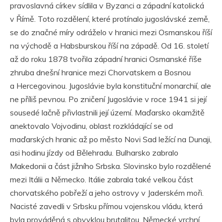
pravoslavná církev sídlila v Byzanci a západní katolická
v Římě. Toto rozdělení, které protínalo jugoslávské země,
se do značné míry odráželo v hranici mezi Osmanskou říší
na východě a Habsburskou říší na západě. Od 16. století
až do roku 1878 tvořila západní hranici Osmanské říše
zhruba dnešní hranice mezi Chorvatskem a Bosnou
a Hercegovinou. Jugoslávie byla konstituční monarchií, ale
ne příliš pevnou. Po zničení Jugoslávie v roce 1941 si její
sousedé lačně přivlastnili její území. Maďarsko okamžitě
anektovalo Vojvodinu, oblast rozkládající se od
maďarských hranic až po město Novi Sad ležící na Dunaji,
asi hodinu jízdy od Bělehradu. Bulharsko zabralo
Makedonii a část jižního Srbska. Slovinsko bylo rozdělené
mezi Itálii a Německo. Itálie zabrala také velkou část
chorvatského pobřeží a jeho ostrovy v Jaderském moři.
Nacisté zavedli v Srbsku přímou vojenskou vládu, která
byla prováděná s obvyklou brutalitou. Německé vrchní