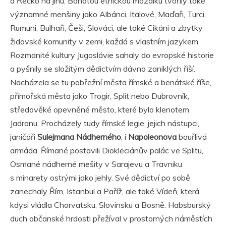
a Řecko na jihu. Bohatou etnickou mozaiku tvořily také
významné menšiny jako Albánci, Italové, Maďaři, Turci,
Rumuni, Bulhaři, Češi, Slováci, ale také Cikáni a zbytky
židovské komunity v zemi, každá s vlastním jazykem.
Rozmanité kultury Jugoslávie sahaly do evropské historie
a pyšnily se složitým dědictvím dávno zaniklých říší.
Nacházela se tu pobřežní města římské a benátské říše,
přímořská města jako Trogir, Split nebo Dubrovník,
středověké opevněné město, které bylo klenotem
Jadranu. Procházely tudy římské legie, jejich nástupci,
janičáři
Sulejmana Nádherného
, i
Napoleonova
bouřlivá
armáda. Římané postavili Diokleciánův palác ve Splitu,
Osmané nádherné mešity v Sarajevu a Travniku
s minarety ostrými jako jehly. Své dědictví po sobě
zanechaly Řím, Istanbul a Paříž, ale také Vídeň, která
kdysi vládla Chorvatsku, Slovinsku a Bosně. Habsburský
duch občanské hrdosti přežíval v prostorných náměstích