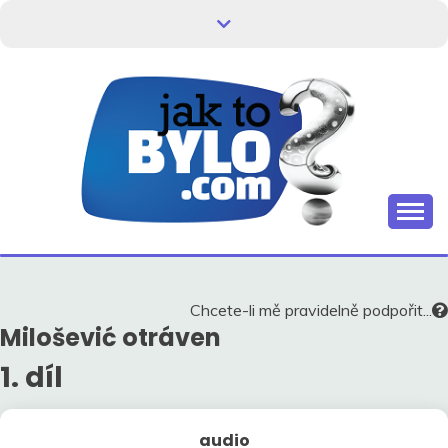
Skip
to
content
Kdo neví, jak to bylo, neovlivní, jak to bude.
HISTORIE V
SOUVISLOSTECH
Chcete-li mě pravidelně podpořit...
Milošević otráven
1. díl
audio