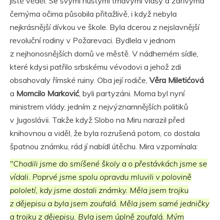
jistě věděl. Se svými hustými tmavými vlasy a zářivýma
černýma očima působila přitažlivě, i když nebyla
nejkrásnější dívkou ve škole. Byla dcerou z nejslavnější
revoluční rodiny v Požarevaci. Bydlela v jednom
z nejhonosnějších domů ve městě. V nádherném sídle,
které kdysi patřilo srbskému vévodovi a jehož zdi
obsahovaly římské ruiny. Oba její rodiče,
Věra Miletićová
a
Momcilo Marković
, byli partyzáni. Moma byl nyní
ministrem vlády, jedním z nejvýznamnějších politiků
v Jugoslávii. Takže když Slobo na Miru narazil před
knihovnou a viděl, že byla rozrušená potom, co dostala
špatnou známku, rád jí nabídl útěchu. Mira vzpomínala:
"Chodili jsme do smíšené školy a o přestávkách jsme se
vídali. Poprvé jsme spolu opravdu mluvili v polovině
pololetí, kdy jsme dostali známky. Měla jsem trojku
z dějepisu a byla jsem zoufalá. Měla jsem samé jedničky
a trojku z dějepisu. Byla jsem úplně zoufalá. Mým