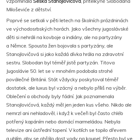
vzpomínala
Seska Stanojlovićová
, přítelkyně Slobodana
Miloševiće z dětství.
Poprvé se setkali v pěti letech na školních prázdninách
ve východosrbských horách. Jako všechny jugoslávské
děti si nehráli na kovboje a indiány, ale na partyzány
a Němce. Spousta žen bojovala s partyzány, ale
Stanojlovičová si jako každá dívka hrála na zdravotní
sestru. Slobodan byl téměř jistě partyzán. Titova
Jugoslávie 50. let se v mnohém podobala strohé
poválečné Británii. Stát vždycky poskytoval téměř
dostatek, ale luxus byl vzácný a nebylo příliš na výběr.
Oblečení a obchody byly fádní. Jak poznamenala
Stanojlovićová, každý měl jen jeden kus všeho. Nikdo ale
nemrzl ani nehladověl, i když k večeři byl často chléb
potřený kapáním nebo domácí marmeládou. Nebyla
televize ani ústřední topení. V kotlích se topilo dřevem
a uhlím, aby se ohřálo dost vody na koupel. Přesto byl ve