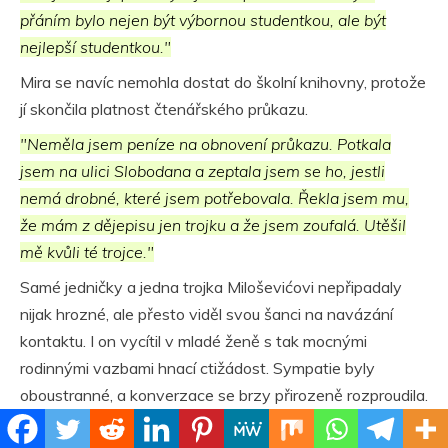
přáním bylo nejen být výbornou studentkou, ale být
nejlepší studentkou."
Mira se navíc nemohla dostat do školní knihovny, protože
jí skončila platnost čtenářského průkazu.
"Neměla jsem peníze na obnovení průkazu. Potkala
jsem na ulici Slobodana a zeptala jsem se ho, jestli
nemá drobné, které jsem potřebovala. Řekla jsem mu,
že mám z dějepisu jen trojku a že jsem zoufalá. Utěšil
mě kvůli té trojce."
Samé jedničky a jedna trojka Miloševićovi nepřipadaly
nijak hrozné, ale přesto viděl svou šanci na navázání
kontaktu. I on vycítil v mladé ženě s tak mocnými
rodinnými vazbami hnací ctižádost. Sympatie byly
oboustranné, a konverzace se brzy přirozeně rozproudila.
Slobodan a Mira se stali nerozlučnými. Ignorovali zbytek