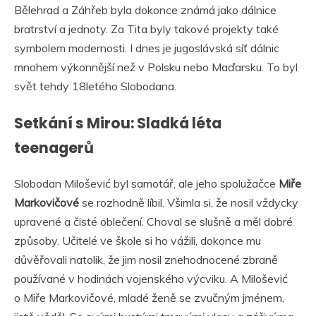
Bělehrad a Záhřeb byla dokonce známá jako dálnice
bratrství a jednoty. Za Tita byly takové projekty také
symbolem modernosti. I dnes je jugoslávská síť dálnic
mnohem výkonnější než v Polsku nebo Maďarsku. To byl
svět tehdy 18letého Slobodana.
Setkání s Mirou: Sladká léta
teenagerů
Slobodan Milošević byl samotář, ale jeho spolužačce
Miře
Markovičové
se rozhodně líbil. Všimla si, že nosil vždycky
upravené a čisté oblečení. Choval se slušně a měl dobré
způsoby. Učitelé ve škole si ho vážili, dokonce mu
důvěřovali natolik, že jim nosil znehodnocené zbraně
používané v hodinách vojenského výcviku. A Milošević
o Miře Markovičové, mladé ženě se zvučným jménem,