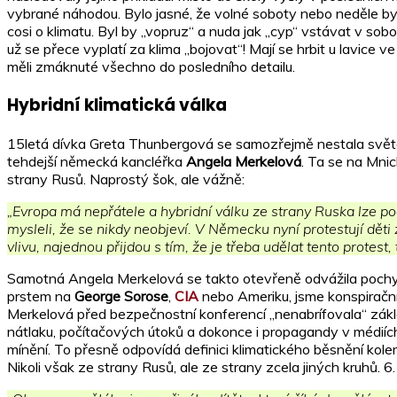
vybrané náhodou. Bylo jasné, že volné soboty nebo neděle by 
cosi o klimatu. Byl by „vopruz“ a nuda jak „cyp“ vstávat v sob
už se přece vyplatí za klima „bojovat“! Mají se hrbit u lavice ve
měli zmáknuté všechno do posledního detailu.
Hybridní klimatická válka
15letá dívka Greta Thunbergová se samozřejmě nestala světově
tehdejší německá kancléřka
Angela Merkelová
. Ta se na Mni
strany Rusů. Naprostý šok, ale vážně:
„Evropa má nepřátele a hybridní válku ze strany Ruska lze poc
mysleli, že se nikdy neobjeví. V Německu nyní protestují děti
vlivu, najednou přijdou s tím, že je třeba udělat tento protest,
Samotná Angela Merkelová se takto otevřeně odvážila pochyb
prstem na
George Sorose
,
CIA
nebo Ameriku, jsme konspirační
Merkelová před bezpečnostní konferencí „nenabrífovala“ zákl
nátlaku, počítačových útoků a dokonce i propagandy v médiích a
mínění. To přesně odpovídá definici klimatického běsnění kole
Nikoli však ze strany Rusů, ale ze strany zcela jiných kruhů.