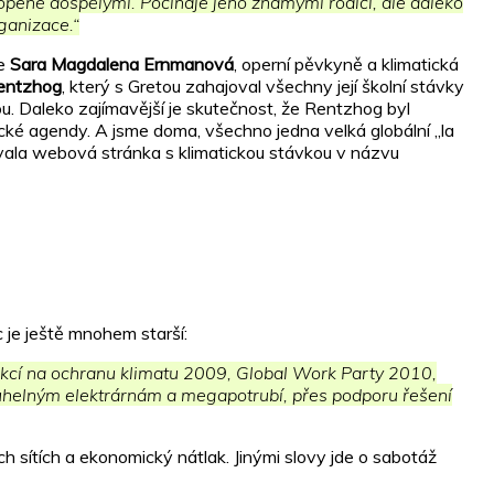
klopené dospělými. Počínaje jeho známými rodiči, ale daleko
ganizace.“
je
Sara Magdalena Ernmanová
, operní pěvkyně a klimatická
entzhog
, který s Gretou zahajoval všechny její školní stávky
u. Daleko zajímavější je skutečnost, že Rentzhog byl
tické agendy. A jsme doma, všechno jedna velká globální „la
tovala webová stránka s klimatickou stávkou v názvu
 je ještě mnohem starší:
 akcí na ochranu klimatu 2009, Global Work Party 2010,
uhelným elektrárnám a megapotrubí, přes podporu řešení
h sítích a ekonomický nátlak. Jinými slovy jde o sabotáž