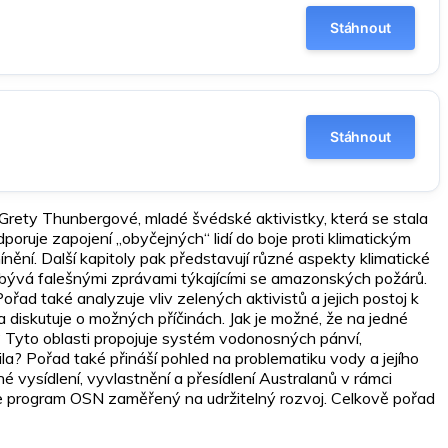
Stáhnout
Stáhnout
Grety Thunbergové, mladé švédské aktivistky, která se stala
dporuje zapojení „obyčejných“ lidí do boje proti klimatickým
ínění. Další kapitoly pak představují různé aspekty klimatické
bývá falešnými zprávami týkajícími se amazonských požárů.
řad také analyzuje vliv zelených aktivistů a jejich postoj k
iskutuje o možných příčinách. Jak je možné, že na jedné
? Tyto oblasti propojuje systém vodonosných pánví,
la? Pořad také přináší pohled na problematiku vody a jejího
 vysídlení, vyvlastnění a přesídlení Australanů v rámci
je program OSN zaměřený na udržitelný rozvoj. Celkově pořad