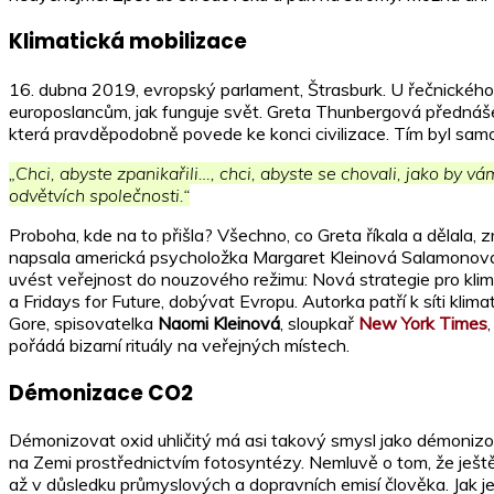
Klimatická mobilizace
16. dubna 2019, evropský parlament, Štrasburk. U řečnického
europoslancům, jak funguje svět. Greta Thunbergová přednášela
která pravděpodobně povede ke konci civilizace. Tím byl sa
„Chci, abyste zpanikařili…, chci, abyste se chovali, jako b
odvětvích společnosti.“
Proboha, kde na to přišla? Všechno, co Greta říkala a dělala
napsala americká psycholožka Margaret Kleinová Salamonov
uvést veřejnost do nouzového režimu: Nová strategie pro klima
a Fridays for Future, dobývat Evropu. Autorka patří k síti klim
Gore, spisovatelka
Naomi Kleinová
, sloupkař
New York Times
pořádá bizarní rituály na veřejných místech.
Démonizace CO2
Démonizovat oxid uhličitý má asi takový smysl jako démonizov
na Zemi prostřednictvím fotosyntézy. Nemluvě o tom, že ješt
až v důsledku průmyslových a dopravních emisí člověka. Jak j