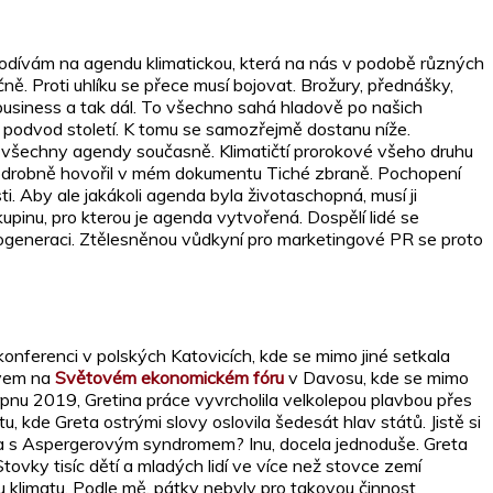
odívám na agendu klimatickou, která na nás v podobě různých
ě. Proti uhlíku se přece musí bojovat. Brožury, přednášky,
 business a tak dál. To všechno sahá hladově po našich
í podvod století. K tomu se samozřejmě dostanu níže.
ro všechny agendy současně. Klimatičtí prorokové všeho druhu
 podrobně hovořil v mém dokumentu Tiché zbraně. Pochopení
i. Aby ale jakákoli agenda byla životaschopná, musí ji
upinu, pro kterou je agenda vytvořená. Dospělí lidé se
kogeneraci. Ztělesněnou vůdkyní pro marketingové PR se proto
onferenci v polských Katovicích, kde se mimo jiné setkala
evem na
Světovém ekonomickém fóru
v Davosu, kde se mimo
srpnu 2019, Gretina práce vyvrcholila velkolepou plavbou přes
, kde Greta ostrými slovy oslovila šedesát hlav států. Jistě si
vka s Aspergerovým syndromem? Inu, docela jednoduše. Greta
Stovky tisíc dětí a mladých lidí ve více než stovce zemí
nu klimatu. Podle mě, pátky nebyly pro takovou činnost