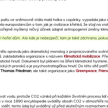
 pultu ve sněmovně stála malá holka s copánky, vypadala jako 
 europoslancům o tom, jak je civilizace křehká, že stojí na vra
mozřejmě myšlený ničivý účinek údajné antropogenní změny kl
y vám hořel dům. Ale kde je nebezpečí, tam je také záchrana, 
, znělo opravdu jako dramatický monolog z propracovaného scéná
á, zakladatelka organizace s názvem
Klimatická mobilizace
. Př
tické hnutí. Dokument byl plánem na šíření klimatické hysterie
atických proroků a je psychostrategičkou hnutí. Do této sítě pat
,
Thomas Friedman
, ale také organizace jako
Greenpeace
,
Frien
at vodu, protože CO2 vzniká při každém životním procesu lidí a 
ě v roce 1890 encyklopedie uváděly obsah CO2 v atmosféře na d
e vidět, tento údaj byl uváděný už před skutečným rozmachem i