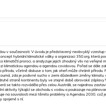
ndou v současnosti. V úvodu je představený neobvyklý vzestup 
koncept hybridní klimatické války a organizaci 350.org, která po
klimatičtí proroci, a analyzuje jejich zhoubný vliv na veřejné m
i klimatickou agendou a agendou covidovou. Pořad se dále za
přírodu, včetně diskuse o tom, jak oheň může chránit přírodu. Po
má, zda je podivné sucho v zemi důsledkem změny klimatu, a d
 druhé straně kontinentu byly ve stejné době obrovské záplavy
á se takto rozváděla přes celou Austrálii, se najednou zastavi
í aktivity týkající se obchodu s vodou a poukazuje na plánované
uje na souvislosti mezi těmito problémy a Agendou 2030, což 
y spojené s ní.