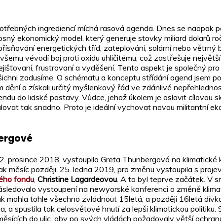
 potřebných ingrediencí míchá rasová agenda. Dnes se naopak p
sný ekonomický model, který generuje stovky miliard dolarů ročn
řísňování energetických tříd, zateplování, solární nebo větrný
šemu vévodí boj proti oxidu uhličitému, což zastřešuje největš
ejišťovaní, frustrovaní a vyděšení. Tento aspekt je společný p
 všichni zadusíme. O schématu a konceptu střídání agend jsem
 dění a získali určitý myšlenkový řád ve zdánlivé nepřehlednost
du do lidské postavy. Vůdce, jehož úkolem je oslovit cílovou sk
ovat tak snadno. Proto je ideální vychovat novou militantní e
bergové
2. prosince 2018, vystoupila Greta Thunbergová na klimatické k
 jak měsíc později, 25. ledna 2019, pro změnu vystoupila s proj
ého fondu
,
Christine Lagardeovou
. A to byl teprve začátek. V 
. Následovalo vystoupení na newyorské konferenci o změně klimatu
ak mohla tohle všechno zvládnout 15letá, a později 16letá dí
a spustila tak celosvětové hnutí za lepší klimatickou politiku. 
h měsících do ulic, aby po svých vládách požadovaly větší ochra