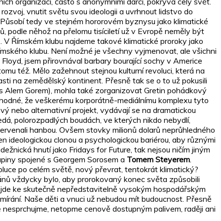
ních organizací, často s anonymními dárci, pokrývá celý svět.
zvoj, vnutit světu svou ideologii a uvrhnout lidstvo do
. Působí tedy ve stejném hororovém byznysu jako klimatické
, podle něhož na přelomu tisíciletí už v Evropě neměly být
e. V Římském klubu najdeme takové klimatické proroky jako
Římského klubu. Není možné je všechny vyjmenovat, ale všichni
Floyd, jsem přirovnával barbary bourající sochy v Americe
tomu též. Mělo zažehnout stejnou kulturní revoluci, která na
sti na zemědělský kontinent. Přesně tak se o to už pokusili
ní s Alem Gorem), mohla také zorganizovat Gretin pohádkový
zoruhodné, že veškerému korporátně-mediálnímu komplexu tyto
ový nebo alternativní projekt, vydávají se na dramatickou
edá, polorozpadlých boudách, ve kterých nikdo nebydlí,
ervenali hanbou. Ovšem stovky milionů dolarů neprůhledného
 jen ideologickou clonou a psychologickou bariérou, aby různými
žnická hnutí jako Fridays for Future, tak nejsou ničím jiným
í skupiny spojené s Georgem Sorosem a
Tomem Steyerem
.
uce po celém světě, nový převrat, tentokrát klimatický?
tánů vždycky bylo, aby prorokovaný konec světa způsobili
dojde ke skutečně nepředstavitelně vysokým hospodářským
mírání. Naše děti a vnuci už nebudou mít budoucnost. Přesně
 se nesprchujme, netopme cenově dostupným palivem, raději ani