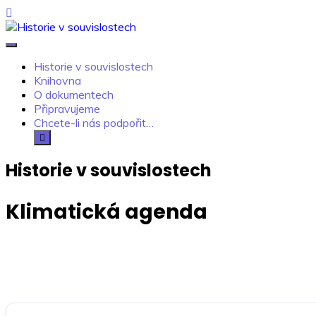
Skip
to
content
Historie v souvislostech
Kdo neví, jak to bylo, neovlivní, jak to bude.
Historie v souvislostech
Knihovna
O dokumentech
Připravujeme
Chcete-li nás podpořit…
Historie v souvislostech
Klimatická agenda