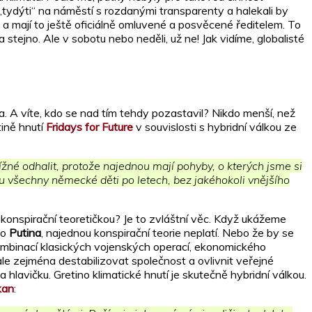
„tydýti“ na náměstí s rozdanými transparenty a halekali by
 a mají to ještě oficiálně omluvené a posvěcené ředitelem. To
a stejno. Ale v sobotu nebo neděli, už ne! Jak vidíme, globalisté
. A víte, kdo se nad tím tehdy pozastavil? Nikdo menší, než
tině hnutí
Fridays for Future
v souvislosti s hybridní válkou ze
ížné odhalit, protože najednou mají pohyby, o kterých jsme si
ou všechny německé děti po letech, bez jakéhokoli vnějšího
nspirační teoretičkou? Je to zvláštní věc. Když ukážeme
bo
Putina
, najednou konspirační teorie neplatí. Nebo že by se
ombinací klasických vojenských operací, ekonomického
ale zejména destabilizovat společnost a ovlivnit veřejné
lavičku. Gretino klimatické hnutí je skutečně hybridní válkou.
kan
: