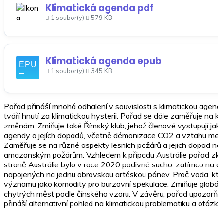
Klimatická agenda pdf
1 soubor(y)
579 KB
Klimatická agenda epub
1 soubor(y)
345 KB
Pořad přináší mnohá odhalení v souvislosti s klimatickou age
tváří hnutí za klimatickou hysterii. Pořad se dále zaměřuje na 
změnám. Zmiňuje také Římský klub, jehož členové vystupují jako 
agendy a jejích dopadů, včetně démonizace CO2 a vztahu mez
Zaměřuje se na různé aspekty lesních požárů a jejich dopad na 
amazonským požárům. Vzhledem k případu Austrálie pořad zkou
straně Austrálie bylo v roce 2020 podivné sucho, zatímco na
napojených na jednu obrovskou artéskou pánev. Proč voda, kter
významu jako komodity pro burzovní spekulace. Zmiňuje globáln
chytrých měst podle čínského vzoru. V závěru, pořad upozorň
přináší alternativní pohled na klimatickou problematiku a otázk