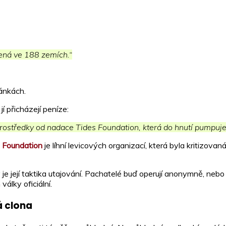
pená ve 188 zemích.“
ránkách.
í přicházejí peníze:
rostředky od nadace Tides Foundation, která do hnutí pumpuje 
 Foundation
je líhní levicových organizací, která byla kritizovaná
y je její taktika utajování. Pachatelé buď operují anonymně, nebo
álky oficiální.
á clona