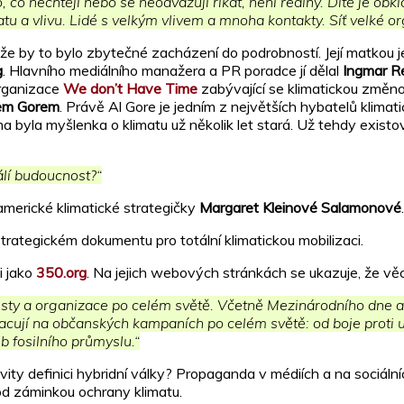
 co nechtějí nebo se neodvažují říkat, není reálný. Dítě je ob
u a vlivu. Lidé s velkým vlivem a mnoha kontakty. Síť velké or
e by to bylo zbytečné zacházení do podrobností. Její matkou 
g
. Hlavního mediálního manažera a PR poradce jí dělal
Ingmar R
organizace
We don’t Have Time
zabývající se klimatickou změno
em Gorem
. Právě Al Gore je jedním z největších hybatelů klima
lima byla myšlenka o klimatu už několik let stará. Už tehdy exis
álí budoucnost?“
americké klimatické strategičky
Margaret Kleinové Salamonové
.
trategickém dokumentu pro totální klimatickou mobilizaci.
i jako
350.org
. Na jejich webových stránkách se ukazuje, že věc
ktivisty a organizace po celém světě. Včetně Mezinárodního dne
ují na občanských kampaních po celém světě: od boje proti 
b fosilního průmyslu.“
ty definici hybridní války? Propaganda v médiích a na sociálníc
pod záminkou ochrany klimatu.