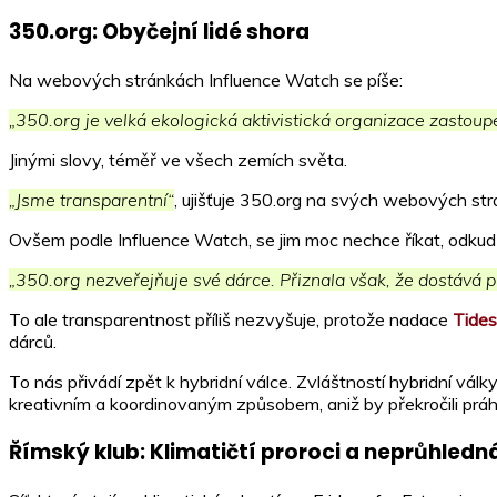
350.org: Obyčejní lidé shora
Na webových stránkách Influence Watch se píše:
„350.org je velká ekologická aktivistická organizace zastou
Jinými slovy, téměř ve všech zemích světa.
„Jsme transparentní“
, ujišťuje 350.org na svých webových st
Ovšem podle Influence Watch, se jim moc nechce říkat, odkud j
„350.org nezveřejňuje své dárce. Přiznala však, že dostává p
To ale transparentnost příliš nezvyšuje, protože nadace
Tides
dárců.
To nás přivádí zpět k hybridní válce. Zvláštností hybridní válk
kreativním a koordinovaným způsobem, aniž by překročili práh v
Římský klub: Klimatičtí proroci a neprůhledn