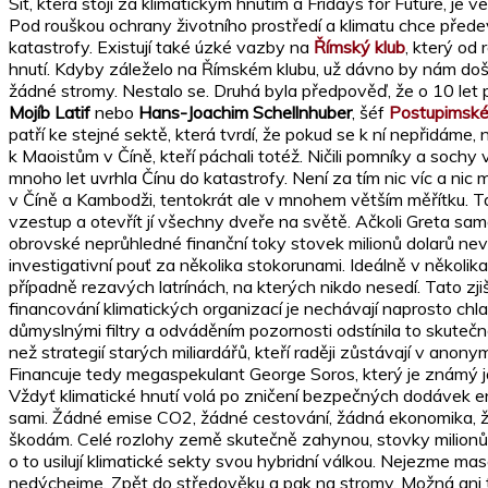
Síť, která stojí za klimatickým hnutím a Fridays for Future, j
Pod rouškou ochrany životního prostředí a klimatu chce předev
katastrofy. Existují také úzké vazby na
Římský klub
, který od
hnutí. Kdyby záleželo na Římském klubu, už dávno by nám došla
žádné stromy. Nestalo se. Druhá byla předpověď, že o 10 let
Mojíb Latif
nebo
Hans-Joachim Schellnhuber
, šéf
Postupimskéh
patří ke stejné sektě, která tvrdí, že pokud se k ní nepřidá
k Maoistům v Číně, kteří páchali totéž. Ničili pomníky a sochy 
mnoho let uvrhla Čínu do katastrofy. Není za tím nic víc a ni
v Číně a Kambodži, tentokrát ale v mnohem větším měřítku. Ta
vzestup a otevřít jí všechny dveře na světě. Ačkoli Greta sam
obrovské neprůhledné finanční toky stovek milionů dolarů nevad
investigativní pouť za několika stokorunami. Ideálně v několi
případně rezavých latrínách, na kterých nikdo nesedí. Tato zj
financování klimatických organizací je nechávají naprosto chlad
důmyslnými filtry a odváděním pozornosti odstínila to skutečn
než strategií starých miliardářů, kteří raději zůstávají v an
Financuje tedy megaspekulant George Soros, který je známý j
Vždyť klimatické hnutí volá po zničení bezpečných dodávek en
sami. Žádné emise CO2, žádné cestování, žádná ekonomika, 
škodám. Celé rozlohy země skutečně zahynou, stovky milionů l
o to usilují klimatické sekty svou hybridní válkou. Nejezme 
nedýchejme. Zpět do středověku a pak na stromy. Možná ani t