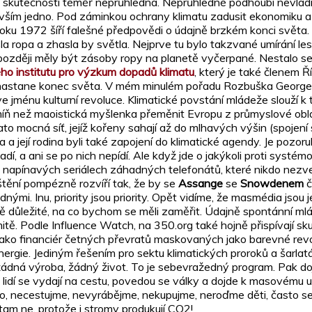
e ve skutečnosti téměř neprůhledná. Neprůhledné podhoubí nevlád
ším jedno. Pod záminkou ochrany klimatu zadusit ekonomiku a ro
 roku 1972 šíří falešné předpovědi o údajně brzkém konci světa
 ropa a zhasla by světla. Nejprve tu bylo takzvané umírání lesů
 později měly být zásoby ropy na planetě vyčerpané. Nestalo s
o institutu pro výzkum dopadů klimatu
, který je také členem 
me, nastane konec světa. V mém minulém pořadu Rozbuška George 
ve jménu kulturní revoluce. Klimatické povstání mládeže slouží k 
c míň než maoistická myšlenka přeměnit Evropu z průmyslové obla
to mocná síť, jejíž kořeny sahají až do mlhavých výšin (spoje
a a její rodina byli také zapojení do klimatické agendy. Je po
í, a ani se po nich nepídí. Ale když jde o jakýkoli proti systém
ka napínavých seriálech záhadných telefonátů, které nikdo nezv
ištění pompézně rozvíří tak, že by se
Assange
se
Snowdenem
č
nými. Inu, priority jsou priority. Opět vidíme, že masmédia jsou
ě důležité, na co bychom se měli zaměřit. Údajně spontánní mláde
onymitě. Podle Influence Watch, na 350.org také hojně přispívaj
ako financiér četných převratů maskovaných jako barevné revol
ergie. Jediným řešením pro sektu klimatických proroků a šarla
žádná výroba, žádný život. To je sebevražedný program. Pak 
idí se vydají na cestu, povedou se války a dojde k masovému u
maso, necestujme, nevyrábějme, nekupujme, neroďme děti, často
am ne, protože i stromy produkují CO2!