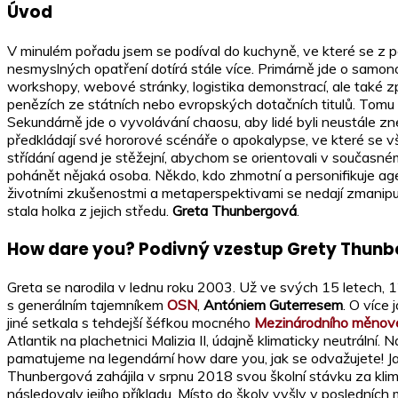
Úvod
V minulém pořadu jsem se podíval do kuchyně, ve které se z
nesmyslných opatření dotírá stále více. Primárně jde o samono
workshopy, webové stránky, logistika demonstrací, ale také zp
penězích ze státních nebo evropských dotačních titulů. Tomu v
Sekundárně jde o vyvolávání chaosu, aby lidé byli neustále zn
předkládají své hororové scénáře o apokalypse, ve které se
střídání agend je stěžejní, abychom se orientovali v současném
pohánět nějaká osoba. Někdo, kdo zhmotní a personifikuje agen
životními zkušenostmi a metaperspektivami se nedají zmanipul
stala holka z jejich středu.
Greta Thunbergová
.
How dare you? Podivný vzestup Grety Thun
Greta se narodila v lednu roku 2003. Už ve svých 15 letech, 1
s generálním tajemníkem
OSN
,
Antóniem Guterresem
. O více
jiné setkala s tehdejší šéfkou mocného
Mezinárodního měnov
Atlantik na plachetnici Malizia II, údajně klimaticky neutrální
pamatujeme na legendární how dare you, jak se odvažujete! J
Thunbergová zahájila v srpnu 2018 svou školní stávku za klima, 
následovaly jejího příkladu. Místo do školy vyšly v posledníc