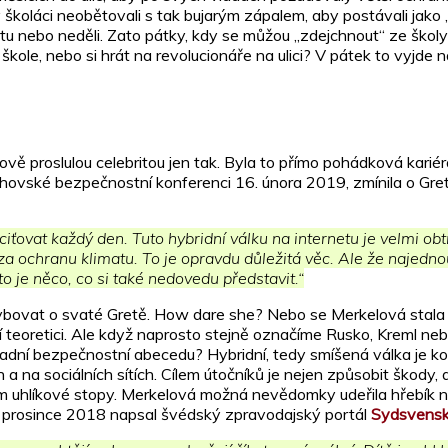
školáci neobětovali s tak bujarým zápalem, aby postávali jako 
otu nebo neděli. Zato pátky, kdy se můžou „zdejchnout“ ze školy
 škole, nebo si hrát na revolucionáře na ulici? V pátek to vyjde n
 proslulou celebritou jen tak. Byla to přímo pohádková kariéra
chovské bezpečnostní konferenci 16. února 2019, zmínila o Gre
iťovat každý den. Tuto hybridní válku na internetu je velmi obt
 za ochranu klimatu. To je opravdu důležitá věc. Ale že najedn
 to je něco, co si také nedovedu představit.“
ovat o svaté Gretě. How dare she? Nebo se Merkelová stala ko
 teoretici. Ale když naprosto stejně označíme Rusko, Kreml ne
adní bezpečnostní abecedu? Hybridní, tedy smíšená válka je k
 na sociálních sítích. Cílem útočníků je nejen způsobit škody, 
m uhlíkové stopy. Merkelová možná nevědomky udeřila hřebík na h
 6. prosince 2018 napsal švédský zpravodajský portál
Sydsvens