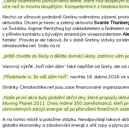
„Obraz osamělého jasnozřivého dítěte, které říká dospělým to,
více než to mnoha dospělými. Kompetentních z hlediska klimat
Nechci se věnovat podrobně Gretinu rodinnému zázemí, protož
aktivistka. Otcem je herec a zelený aktivista
Svante Thunber
ve Švédsku. Ingmar Rentzhog byl zakladatelem a ředitelem 
v přímém kontaktu s bývalým americkým viceprezidentem
Al
familia“. Pravda je ale taková, že v době Gretiny stávky za k
climatestrike.net. Stálo na ní:
„Ještě chodíte do školy a děláte domácí úkoly, zatímco vám p
Varovný výkřik „hoří nám dům“ také nepřišel od Grety, ale od 
„Představte si, že váš dům hoří“
, navrhla 16. dubna 2016 ve s
Stránky Climatestrike.net jsou zase financované organizacem
„Naše první akce byly globální akční dny, které propojily a
Moving Planet 2011. Dnes máme 350 zaměstnanců, kteří prac
obnovitelných zdrojů energie až po přerušení finančních vaze
A na tomto místě si položme otázku. Neodpovídají takové aktivi
globální ekonomiky a zásobování energií z uhlí, ropy a plynu 