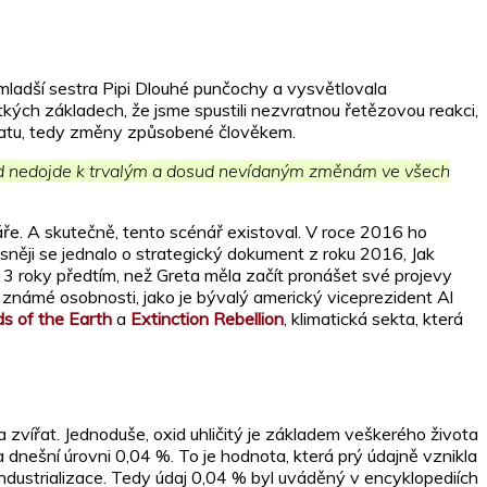
mladší sestra Pipi Dlouhé punčochy a vysvětlovala
tkých základech, že jsme spustili nezvratnou řetězovou reakci,
imatu, tedy změny způsobené člověkem.
pokud nedojde k trvalým a dosud nevídaným změnám ve všech
ře. A skutečně, tento scénář existoval. V roce 2016 ho
esněji se jednalo o strategický dokument z roku 2016, Jak
, 3 roky předtím, než Greta měla začít pronášet své projevy
ří známé osobnosti, jako je bývalý americký viceprezident Al
ds of the Earth
a
Extinction Rebellion
, klimatická sekta, která
zvířat. Jednoduše, oxid uhličitý je základem veškerého života
nešní úrovni 0,04 %. To je hodnota, která prý údajně vznikla
ndustrializace. Tedy údaj 0,04 % byl uváděný v encyklopediích